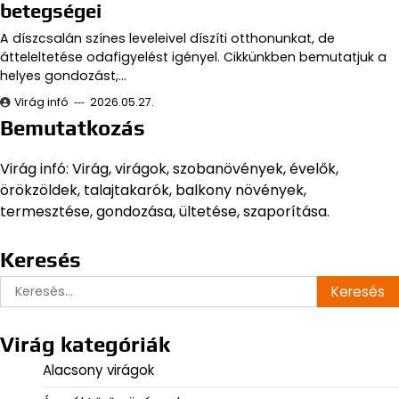
betegségei
A díszcsalán színes leveleivel díszíti otthonunkat, de
átteleltetése odafigyelést igényel. Cikkünkben bemutatjuk a
helyes gondozást,…
Virág infó
2026.05.27.
Bemutatkozás
Virág infó: Virág, virágok, szobanövények, évelők,
örökzöldek, talajtakarók, balkony növények,
termesztése, gondozása, ültetése, szaporítása.
Keresés
Keresés:
Virág kategóriák
Alacsony virágok