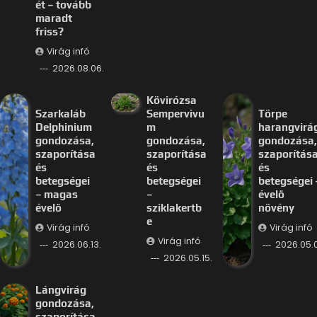
ét – tovább
maradt
friss?
Virág infó
2026.08.06.
Kövirózsa
Szarkaláb
Sempervivu
Törpe
Delphinium
m
harangvirá
gondozása,
gondozása,
gondozása,
szaporítása
szaporítása
szaporítás
és
és
és
betegségei
betegségei
betegségei 
– magas
–
évelő
évelő
sziklakertb
növény
e
Virág infó
Virág infó
Virág infó
2026.06.13.
2026.05.
2026.05.15.
Lángvirág
gondozása,
szaporítása