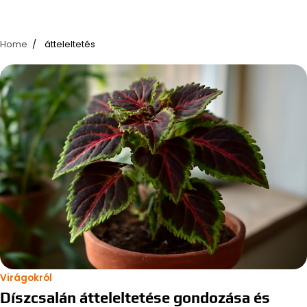
Home
átteleltetés
Virágokról
Díszcsalán átteleltetése gondozása és