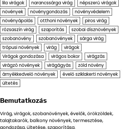
lila virágok
narancssárga virág
népszerű virágok
növények
növénygondozás
növényvédelem
növényápolás
otthoni növények
piros virág
rózsaszín virág
szaporítás
szobai dísznövények
szobanövény
szobanövények
sárga virág
trópusi növények
virág
virágok
Virágok gondozása
virágos bokor
virágzás
virágzó növények
virágágyás
zöld növény
árnyékkedvelő növények
évelő sziklakerti növények
ültetés
Bemutatkozás
Virág, virágok, szobanövények, évelők, örökzöldek,
talajtakarók, balkony növények, termesztése,
gondozása, ültetése, szaporítása.