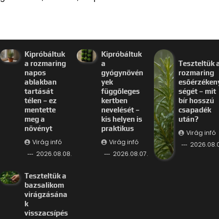
Kipróbáltuk
Kipróbáltuk
a rozmaring
a
Teszteltük 
napos
gyógynövén
rozmaring
ablakban
yek
esőérzéken
tartását
függőleges
ségét – mit
télen – ez
kertben
bír hosszú
mentette
nevelését –
csapadék
meg a
kis helyen is
után?
növényt
praktikus
Virág infó
Virág infó
Virág infó
2026.08.0
2026.08.08.
2026.08.07.
Teszteltük a
bazsalikom
virágzásána
k
visszacsípés