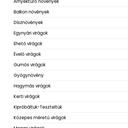
Árnyéktűrő növények
Balkon növények
Dísznövények
Egynyári virágok
Ehető virágok
Évelő virágok
Gumós virágok
Gyógynövény
Hagymás virágok
Kerti virágok
Kipróbáltuk-Teszteltük
Közepes méretű virágok