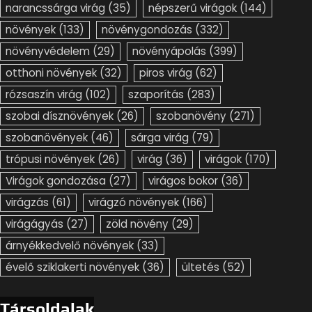
narancssárga virág
(35)
népszerű virágok
(144)
növények
(133)
növénygondozás
(332)
növényvédelem
(29)
növényápolás
(399)
otthoni növények
(32)
piros virág
(62)
rózsaszín virág
(102)
szaporítás
(283)
szobai dísznövények
(26)
szobanövény
(271)
szobanövények
(46)
sárga virág
(79)
trópusi növények
(26)
virág
(36)
virágok
(170)
Virágok gondozása
(27)
virágos bokor
(36)
virágzás
(61)
virágzó növények
(166)
virágágyás
(27)
zöld növény
(29)
árnyékkedvelő növények
(33)
évelő sziklakerti növények
(36)
ültetés
(52)
Társoldalak