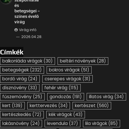
és
betegségei –
színes évelő
virág
Virág infó
2026.04.28.
Címkék
balkonláda virágok
(30)
beltéri növények
(28)
betegségek
(232)
bokros virágok
(51)
bordó virág
(24)
cserepes virágok
(31)
dísznövény
(33)
fehér virág
(115)
fűszernövény
(25)
gondozás
(191)
illatos virág
(34)
kert
(139)
kerttervezés
(34)
kertészet
(560)
kertészkedés
(72)
kék virágok
(43)
lakásnövény
(24)
levendula
(37)
lila virágok
(85)