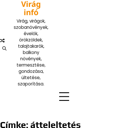
Virág
Skip
to
infó
content
Virág, virágok,
szobanövények,
évelők,
örökzöldek,
talajtakarók,
balkony
növények,
termesztése,
gondozása,
ültetése,
szaporítása.
Címke:
átteleltetés