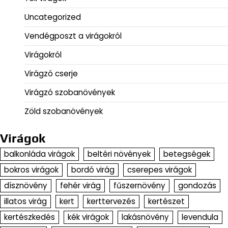
Uncategorized
Vendégposzt a virágokról
Virágokról
Virágzó cserje
Virágzó szobanövények
Zöld szobanövények
Virágok
balkonláda virágok
beltéri növények
betegségek
bokros virágok
bordó virág
cserepes virágok
dísznövény
fehér virág
fűszernövény
gondozás
illatos virág
kert
kerttervezés
kertészet
kertészkedés
kék virágok
lakásnövény
levendula