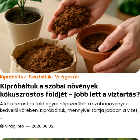
Kipróbáltuk-Teszteltük
Virágokról
Kipróbáltuk a szobai növények
kókuszrostos földjét – jobb lett a víztartás?
A kókuszrostos föld egyre népszerűbb a szobanövények
kedvelői körében. Kipróbáltuk, mennyivel tartja jobban a vizet,
…
Virág infó
2026.08.02.