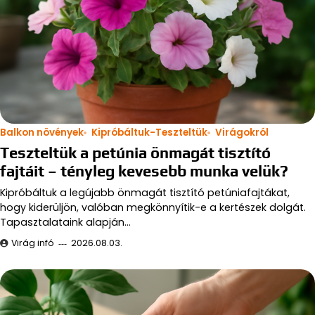
Balkon növények
Kipróbáltuk-Teszteltük
Virágokról
Teszteltük a petúnia önmagát tisztító
fajtáit – tényleg kevesebb munka velük?
Kipróbáltuk a legújabb önmagát tisztító petúniafajtákat,
hogy kiderüljön, valóban megkönnyítik-e a kertészek dolgát.
Tapasztalataink alapján…
Virág infó
2026.08.03.