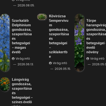
2026.08.05.
Kövirózsa
Szarkaláb
Sempervivu
Törpe
Delphinium
m
harangvirá
gondozása,
gondozása,
gondozása,
szaporítása
szaporítása
szaporítás
és
és
és
betegségei
betegségei
betegségei 
– magas
–
évelő
évelő
sziklakertb
növény
e
Virág infó
Virág infó
Virág infó
2026.06.13.
2026.05.
2026.05.15.
Lángvirág
gondozása,
szaporítása
és
betegségei –
színes évelő