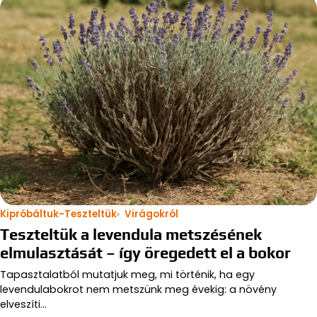
Kipróbáltuk-Teszteltük
Virágokról
Teszteltük a levendula metszésének
elmulasztását – így öregedett el a bokor
Tapasztalatból mutatjuk meg, mi történik, ha egy
levendulabokrot nem metszünk meg évekig: a növény
elveszíti…