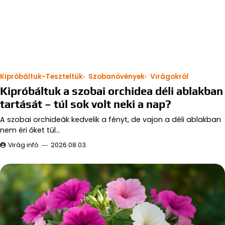
Kipróbáltuk-Teszteltük
Szobanövények
Virágokról
Kipróbáltuk a szobai orchidea déli ablakban
tartását – túl sok volt neki a nap?
A szobai orchideák kedvelik a fényt, de vajon a déli ablakban
nem éri őket túl…
Virág infó
2026.08.03.