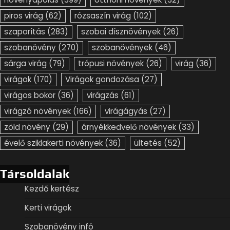
piros virág
(62)
rózsaszín virág
(102)
szaporítás
(283)
szobai dísznövények
(26)
szobanövény
(270)
szobanövények
(46)
sárga virág
(79)
trópusi növények
(26)
virág
(36)
virágok
(170)
Virágok gondozása
(27)
virágos bokor
(36)
virágzás
(61)
virágzó növények
(166)
virágágyás
(27)
zöld növény
(29)
árnyékkedvelő növények
(33)
évelő sziklakerti növények
(36)
ültetés
(52)
Társoldalak
Kezdő kertész
Kerti virágok
Szobanövény infó