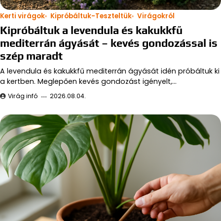
Kerti virágok
Kipróbáltuk-Teszteltük
Virágokról
Kipróbáltuk a levendula és kakukkfű
mediterrán ágyását – kevés gondozással is
szép maradt
A levendula és kakukkfű mediterrán ágyását idén próbáltuk ki
a kertben. Meglepően kevés gondozást igényelt,…
Virág infó
2026.08.04.