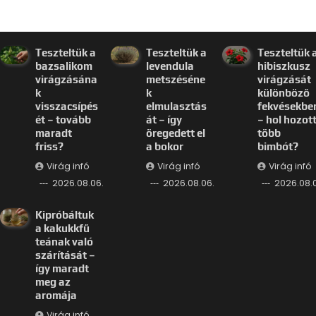
Teszteltük a
Teszteltük a
Teszteltük 
bazsalikom
levendula
hibiszkusz
virágzásána
metszéséne
virágzását
k
k
különböző
visszacsípés
elmulasztás
fekvésekbe
ét – tovább
át – így
– hol hozot
maradt
öregedett el
több
friss?
a bokor
bimbót?
Virág infó
Virág infó
Virág infó
2026.08.06.
2026.08.06.
2026.08.
Kipróbáltuk
a kakukkfű
teának való
szárítását –
így maradt
meg az
aromája
Virág infó