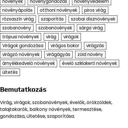
növények
növénygondozás
növényvédelem
növényápolás
otthoni növények
piros virág
rózsaszín virág
szaporítás
szobai dísznövények
szobanövény
szobanövények
sárga virág
trópusi növények
virág
virágok
Virágok gondozása
virágos bokor
virágzás
virágzó növények
virágágyás
zöld növény
árnyékkedvelő növények
évelő sziklakerti növények
ültetés
Bemutatkozás
Virág, virágok, szobanövények, évelők, örökzöldek,
talajtakarók, balkony növények, termesztése,
gondozása, ültetése, szaporítása.