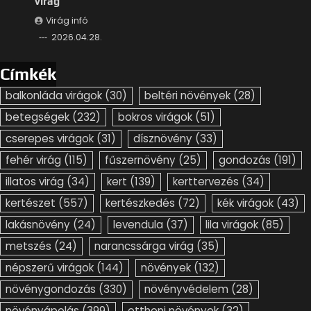
virág
Virág infó
2026.04.28.
Címkék
balkonláda virágok
(30)
beltéri növények
(28)
betegségek
(232)
bokros virágok
(51)
cserepes virágok
(31)
dísznövény
(33)
fehér virág
(115)
fűszernövény
(25)
gondozás
(191)
illatos virág
(34)
kert
(139)
kerttervezés
(34)
kertészet
(557)
kertészkedés
(72)
kék virágok
(43)
lakásnövény
(24)
levendula
(37)
lila virágok
(85)
metszés
(24)
narancssárga virág
(35)
népszerű virágok
(144)
növények
(132)
növénygondozás
(330)
növényvédelem
(28)
növényápolás
(399)
otthoni növények
(32)