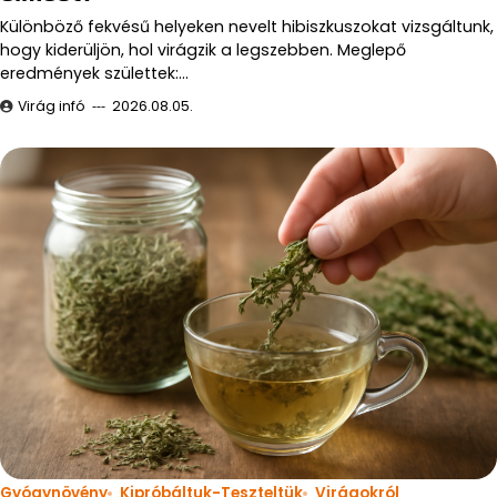
Különböző fekvésű helyeken nevelt hibiszkuszokat vizsgáltunk,
hogy kiderüljön, hol virágzik a legszebben. Meglepő
eredmények születtek:…
Virág infó
2026.08.05.
Gyógynövény
Kipróbáltuk-Teszteltük
Virágokról