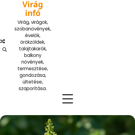
Virág
Skip
to
infó
content
Virág, virágok,
szobanövények,
évelők,
örökzöldek,
talajtakarók,
balkony
növények,
termesztése,
gondozása,
ültetése,
szaporítása.