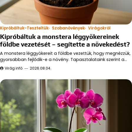
Kipróbáltuk-Teszteltük
Szobanövények
Virágokról
Kipróbáltuk a monstera léggyökereinek
földbe vezetését – segítette a növekedést?
A monstera léggyökereit a földbe vezettük, hogy megnézzük,
gyorsabban fejlődik-e a növény. Tapasztalataink szerint a…
Virág infó
2026.08.04.