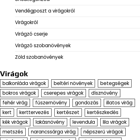
Vendégposzt a virágokról
Virágokról
Virágzó cserje
Virágzó szobanövények
Zöld szobanövények
Virágok
balkonláda virágok
beltéri növények
betegségek
bokros virágok
cserepes virágok
dísznövény
fehér virág
fűszernövény
gondozás
illatos virág
kert
kerttervezés
kertészet
kertészkedés
kék virágok
lakásnövény
levendula
lila virágok
metszés
narancssárga virág
népszerű virágok