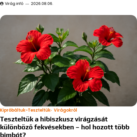
Virág infó
2026.08.06.
Kipróbáltuk-Teszteltük
Virágokról
Teszteltük a hibiszkusz virágzását
különböző fekvésekben – hol hozott több
bimbót?