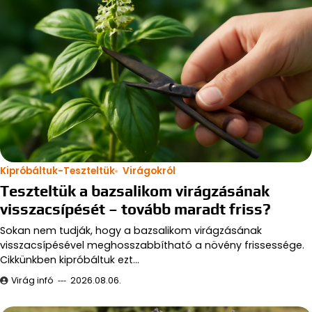
Kipróbáltuk-Teszteltük
Virágokról
Teszteltük a bazsalikom virágzásának
visszacsípését – tovább maradt friss?
Sokan nem tudják, hogy a bazsalikom virágzásának
visszacsípésével meghosszabbítható a növény frissessége.
Cikkünkben kipróbáltuk ezt…
Virág infó
2026.08.06.