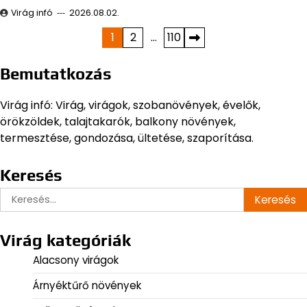
Virág infó
2026.08.02.
Bejegyzések
1
2
…
110
lapozása
Bemutatkozás
Virág infó: Virág, virágok, szobanövények, évelők,
örökzöldek, talajtakarók, balkony növények,
termesztése, gondozása, ültetése, szaporítása.
Keresés
Keresés:
Virág kategóriák
Alacsony virágok
Árnyéktűrő növények