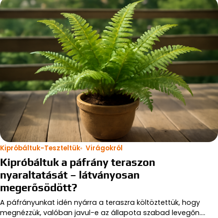
Kipróbáltuk-Teszteltük
Virágokról
Kipróbáltuk a páfrány teraszon
nyaraltatását – látványosan
megerősödött?
A páfrányunkat idén nyárra a teraszra költöztettük, hogy
megnézzük, valóban javul-e az állapota szabad levegőn.…