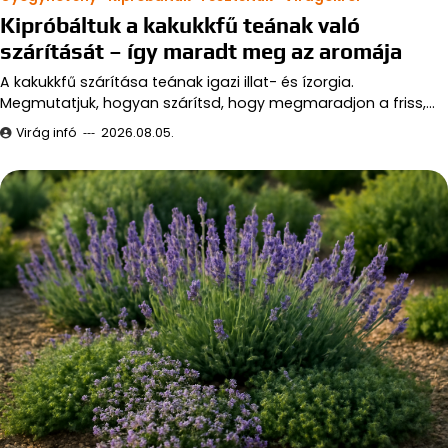
Kipróbáltuk a kakukkfű teának való
szárítását – így maradt meg az aromája
A kakukkfű szárítása teának igazi illat- és ízorgia.
Megmutatjuk, hogyan szárítsd, hogy megmaradjon a friss,…
Virág infó
2026.08.05.