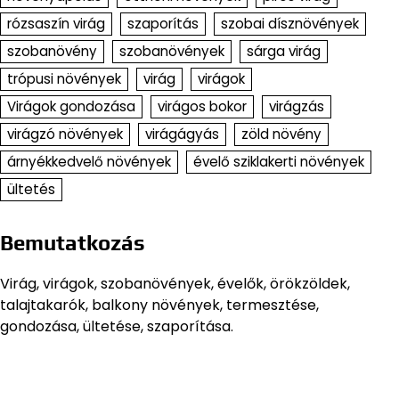
rózsaszín virág
szaporítás
szobai dísznövények
szobanövény
szobanövények
sárga virág
trópusi növények
virág
virágok
Virágok gondozása
virágos bokor
virágzás
virágzó növények
virágágyás
zöld növény
árnyékkedvelő növények
évelő sziklakerti növények
ültetés
Bemutatkozás
Virág, virágok, szobanövények, évelők, örökzöldek,
talajtakarók, balkony növények, termesztése,
gondozása, ültetése, szaporítása.