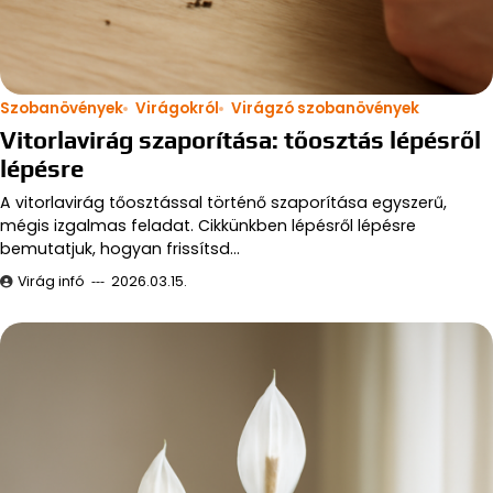
Szobanövények
Virágokról
Virágzó szobanövények
Vitorlavirág szaporítása: tőosztás lépésről
lépésre
A vitorlavirág tőosztással történő szaporítása egyszerű,
mégis izgalmas feladat. Cikkünkben lépésről lépésre
bemutatjuk, hogyan frissítsd…
Virág infó
2026.03.15.