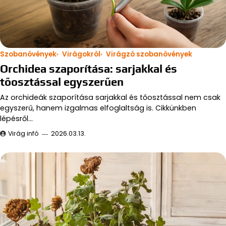
Szobanövények
Virágokról
Virágzó szobanövények
Orchidea szaporítása: sarjakkal és
tőosztással egyszerűen
Az orchideák szaporítása sarjakkal és tőosztással nem csak
egyszerű, hanem izgalmas elfoglaltság is. Cikkünkben
lépésről…
Virág infó
2026.03.13.