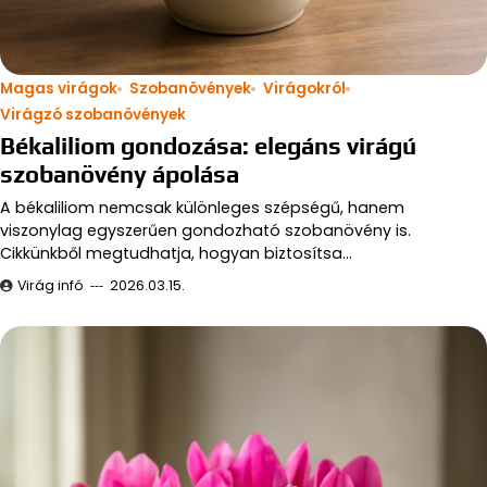
Magas virágok
Szobanövények
Virágokról
Virágzó szobanövények
Békaliliom gondozása: elegáns virágú
szobanövény ápolása
A békaliliom nemcsak különleges szépségű, hanem
viszonylag egyszerűen gondozható szobanövény is.
Cikkünkből megtudhatja, hogyan biztosítsa…
Virág infó
2026.03.15.