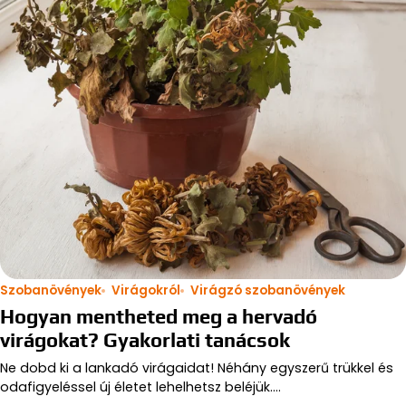
Szobanövények
Virágokról
Virágzó szobanövények
Hogyan mentheted meg a hervadó
virágokat? Gyakorlati tanácsok
Ne dobd ki a lankadó virágaidat! Néhány egyszerű trükkel és
odafigyeléssel új életet lehelhetsz beléjük.…