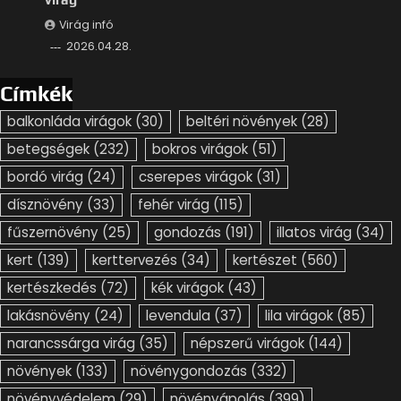
Virág infó
2026.04.28.
Címkék
balkonláda virágok
(30)
beltéri növények
(28)
betegségek
(232)
bokros virágok
(51)
bordó virág
(24)
cserepes virágok
(31)
dísznövény
(33)
fehér virág
(115)
fűszernövény
(25)
gondozás
(191)
illatos virág
(34)
kert
(139)
kerttervezés
(34)
kertészet
(560)
kertészkedés
(72)
kék virágok
(43)
lakásnövény
(24)
levendula
(37)
lila virágok
(85)
narancssárga virág
(35)
népszerű virágok
(144)
növények
(133)
növénygondozás
(332)
növényvédelem
(29)
növényápolás
(399)