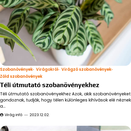
Szobanövények
Virágokról
Virágzó szobanövények
Zöld szobanövények
Téli útmutató szobanövényekhez
Téli útmutató szobanövényekhez Azok, akik szobanövényeket
gondoznak, tudják, hogy télen különleges kihívások elé néznek
a…
Virág infó
2023.12.02.