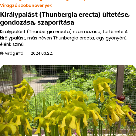
Virágzó szobanövények
Királypalást (Thunbergia erecta) ültetése,
gondozása, szaporítása
Királypalást (Thunbergia erecta) származása, története A
királypalást, más néven Thunbergia erecta, egy gyönyörű,
élénk színű…
Virág infó
2024.03.22.