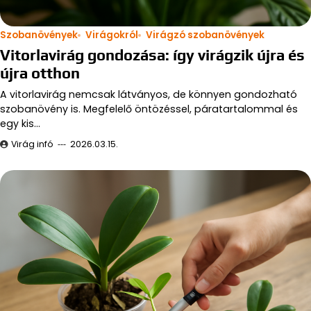
Szobanövények
Virágokról
Virágzó szobanövények
Vitorlavirág gondozása: így virágzik újra és
újra otthon
A vitorlavirág nemcsak látványos, de könnyen gondozható
szobanövény is. Megfelelő öntözéssel, páratartalommal és
egy kis…
Virág infó
2026.03.15.