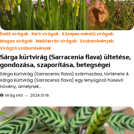
Évelő virágok
Kerti virágok
Közepes méretű virágok
Magas virágok
Mediterrán virágok
Szobanövények
Virágzó szobanövények
Sárga kürtvirág (Sarracenia flava) ültetése,
gondozása, szaporítása, betegségei
Sárga kürtvirág (Sarracenia flava) származása, története A
sárga kürtvirág (Sarracenia flava) egy lenyűgöző húsevő
növény, amelynek…
Virág infó
2024.01.19.