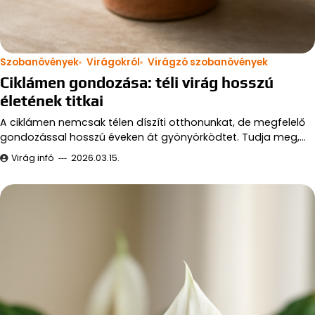
Szobanövények
Virágokról
Virágzó szobanövények
Ciklámen gondozása: téli virág hosszú
életének titkai
A ciklámen nemcsak télen díszíti otthonunkat, de megfelelő
gondozással hosszú éveken át gyönyörködtet. Tudja meg,…
Virág infó
2026.03.15.