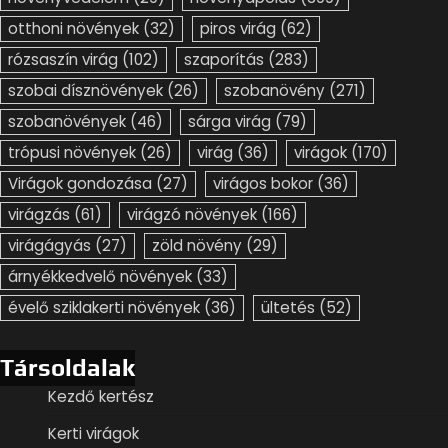
otthoni növények
(32)
piros virág
(62)
rózsaszín virág
(102)
szaporítás
(283)
szobai dísznövények
(26)
szobanövény
(271)
szobanövények
(46)
sárga virág
(79)
trópusi növények
(26)
virág
(36)
virágok
(170)
Virágok gondozása
(27)
virágos bokor
(36)
virágzás
(61)
virágzó növények
(166)
virágágyás
(27)
zöld növény
(29)
árnyékkedvelő növények
(33)
évelő sziklakerti növények
(36)
ültetés
(52)
Társoldalak
Kezdő kertész
Kerti virágok