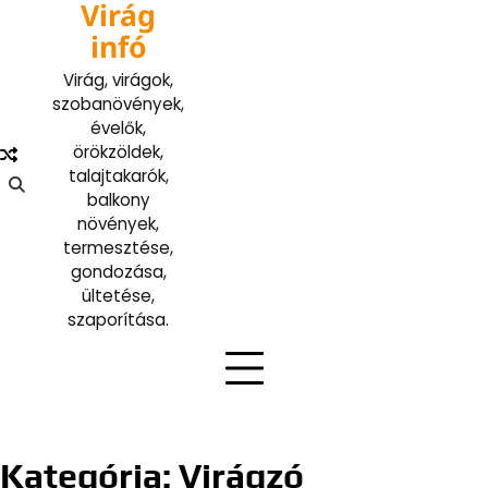
Virág
Skip
to
infó
content
Virág, virágok,
szobanövények,
évelők,
örökzöldek,
talajtakarók,
balkony
növények,
termesztése,
gondozása,
ültetése,
szaporítása.
Kategória:
Virágzó