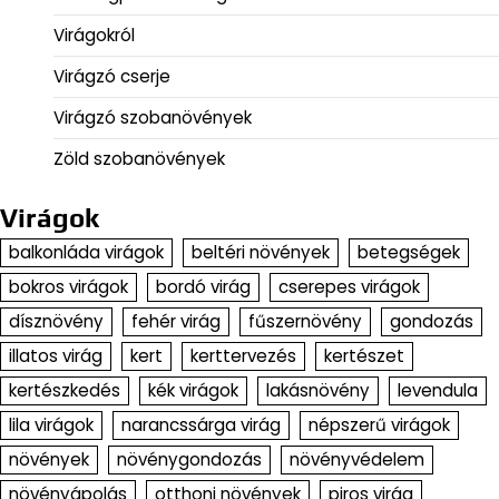
Virágokról
Virágzó cserje
Virágzó szobanövények
Zöld szobanövények
Virágok
balkonláda virágok
beltéri növények
betegségek
bokros virágok
bordó virág
cserepes virágok
dísznövény
fehér virág
fűszernövény
gondozás
illatos virág
kert
kerttervezés
kertészet
kertészkedés
kék virágok
lakásnövény
levendula
lila virágok
narancssárga virág
népszerű virágok
növények
növénygondozás
növényvédelem
növényápolás
otthoni növények
piros virág