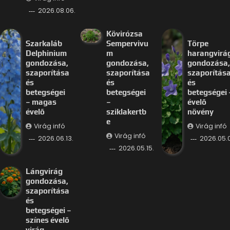
2026.08.06.
Kövirózsa
Szarkaláb
Sempervivu
Törpe
Delphinium
m
harangvirá
gondozása,
gondozása,
gondozása,
szaporítása
szaporítása
szaporítás
és
és
és
betegségei
betegségei
betegségei 
– magas
–
évelő
évelő
sziklakertb
növény
e
Virág infó
Virág infó
Virág infó
2026.06.13.
2026.05.
2026.05.15.
Lángvirág
gondozása,
szaporítása
és
betegségei –
színes évelő
virág