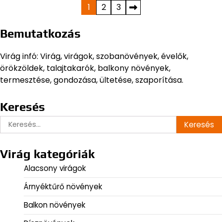
Bejegyzések
1
2
3
lapozása
Bemutatkozás
Virág infó: Virág, virágok, szobanövények, évelők,
örökzöldek, talajtakarók, balkony növények,
termesztése, gondozása, ültetése, szaporítása.
Keresés
Keresés:
Virág kategóriák
Alacsony virágok
Árnyéktűrő növények
Balkon növények