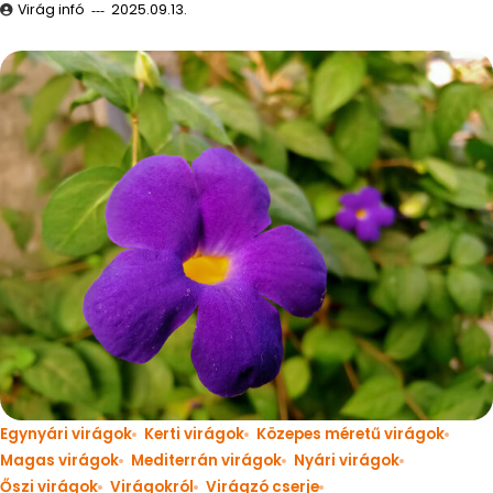
Virág infó
2025.09.13.
Egynyári virágok
Kerti virágok
Közepes méretű virágok
Magas virágok
Mediterrán virágok
Nyári virágok
Őszi virágok
Virágokról
Virágzó cserje