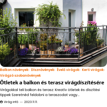
Balkon növények
Dísznövények
Évelő virágok
Kerti virágok
Virágzó szobanövények
Ötletek a balkon és terasz virágdíszítésére
Virágokkal teli balkon és terasz: Kreatív ötletek és díszítési
tippek Szeretnéd feldobni a teraszodat vagy…
Virág infó
2023.11.11.