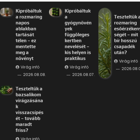
Kipróbáltuk
Kipróbáltuk
a rozmaring
a
Teszteltük 
napos
gyógynövén
rozmaring
ablakban
yek
esőérzéken
tartását
függőleges
ségét – mit
télen – ez
kertben
bír hosszú
mentette
nevelését –
csapadék
meg a
kis helyen is
után?
növényt
praktikus
Virág infó
Virág infó
Virág infó
2026.08.0
2026.08.08.
2026.08.07.
Teszteltük a
bazsalikom
virágzásána
k
visszacsípés
ét – tovább
maradt
friss?
Virág infó