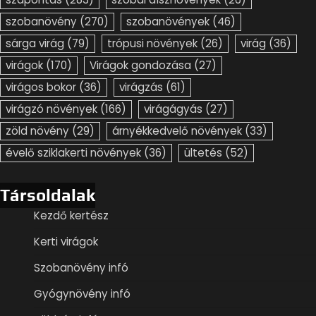
szobanövény
(270)
szobanövények
(46)
sárga virág
(79)
trópusi növények
(26)
virág
(36)
virágok
(170)
Virágok gondozása
(27)
virágos bokor
(36)
virágzás
(61)
virágzó növények
(166)
virágágyás
(27)
zöld növény
(29)
árnyékkedvelő növények
(33)
évelő sziklakerti növények
(36)
ültetés
(52)
Társoldalak
Kezdő kertész
Kerti virágok
Szobanövény infó
Gyógynövény infó