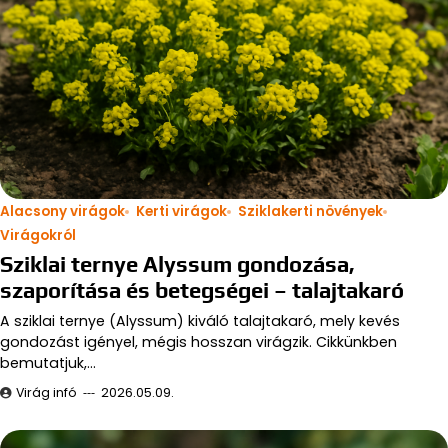
Alacsony virágok
Kerti virágok
Sziklakerti növények
Virágokról
Sziklai ternye Alyssum gondozása,
szaporítása és betegségei – talajtakaró
A sziklai ternye (Alyssum) kiváló talajtakaró, mely kevés
gondozást igényel, mégis hosszan virágzik. Cikkünkben
bemutatjuk,…
Virág infó
2026.05.09.