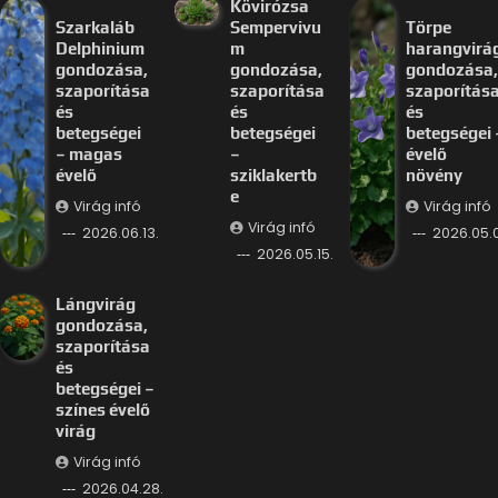
Kövirózsa
Szarkaláb
Sempervivu
Törpe
Delphinium
m
harangvirá
gondozása,
gondozása,
gondozása,
szaporítása
szaporítása
szaporítás
és
és
és
betegségei
betegségei
betegségei 
– magas
–
évelő
évelő
sziklakertb
növény
e
Virág infó
Virág infó
Virág infó
2026.06.13.
2026.05.
2026.05.15.
Lángvirág
gondozása,
szaporítása
és
betegségei –
színes évelő
virág
Virág infó
2026.04.28.