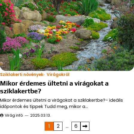
Sziklakerti növények
Virágokról
Mikor érdemes ültetni a virágokat a
sziklakertbe?
Mikor érdemes ültetni a virágokat a sziklakertbe?– ideális
időpontok és tippek Tudd meg, mikor a…
Virág infó
2025.03.13.
Bejegyzések
1
2
…
6