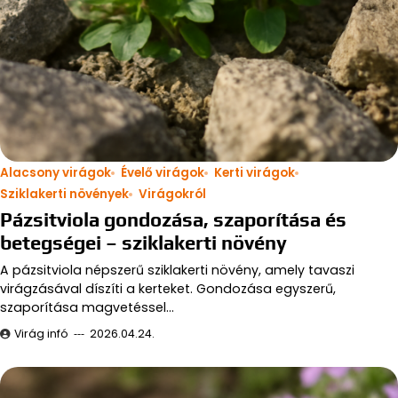
Alacsony virágok
Évelő virágok
Kerti virágok
Sziklakerti növények
Virágokról
Pázsitviola gondozása, szaporítása és
betegségei – sziklakerti növény
A pázsitviola népszerű sziklakerti növény, amely tavaszi
virágzásával díszíti a kerteket. Gondozása egyszerű,
szaporítása magvetéssel…
Virág infó
2026.04.24.