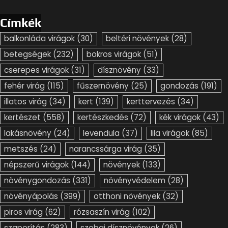
Címkék
balkonláda virágok
(30)
beltéri növények
(28)
betegségek
(232)
bokros virágok
(51)
cserepes virágok
(31)
dísznövény
(33)
fehér virág
(115)
fűszernövény
(25)
gondozás
(191)
illatos virág
(34)
kert
(139)
kerttervezés
(34)
kertészet
(558)
kertészkedés
(72)
kék virágok
(43)
lakásnövény
(24)
levendula
(37)
lila virágok
(85)
metszés
(24)
narancssárga virág
(35)
népszerű virágok
(144)
növények
(133)
növénygondozás
(331)
növényvédelem
(28)
növényápolás
(399)
otthoni növények
(32)
piros virág
(62)
rózsaszín virág
(102)
szaporítás
(283)
szobai dísznövények
(26)