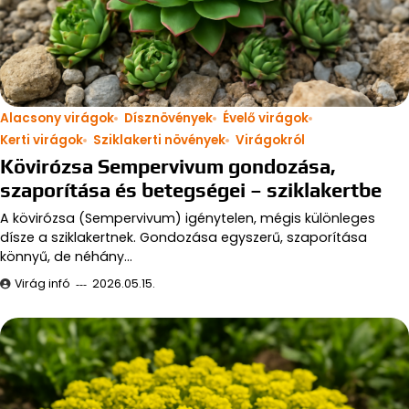
Alacsony virágok
Dísznövények
Évelő virágok
Kerti virágok
Sziklakerti növények
Virágokról
Kövirózsa Sempervivum gondozása,
szaporítása és betegségei – sziklakertbe
A kövirózsa (Sempervivum) igénytelen, mégis különleges
dísze a sziklakertnek. Gondozása egyszerű, szaporítása
könnyű, de néhány…
Virág infó
2026.05.15.