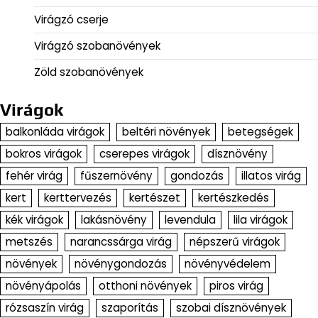
Virágzó cserje
Virágzó szobanövények
Zöld szobanövények
Virágok
balkonláda virágok
beltéri növények
betegségek
bokros virágok
cserepes virágok
dísznövény
fehér virág
fűszernövény
gondozás
illatos virág
kert
kerttervezés
kertészet
kertészkedés
kék virágok
lakásnövény
levendula
lila virágok
metszés
narancssárga virág
népszerű virágok
növények
növénygondozás
növényvédelem
növényápolás
otthoni növények
piros virág
rózsaszín virág
szaporítás
szobai dísznövények