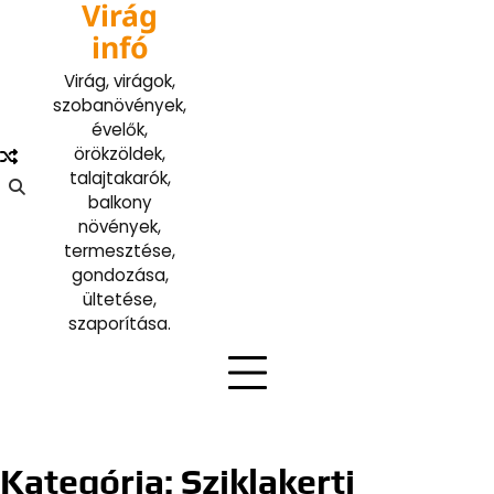
Virág
Skip
to
infó
content
Virág, virágok,
szobanövények,
évelők,
örökzöldek,
talajtakarók,
balkony
növények,
termesztése,
gondozása,
ültetése,
szaporítása.
Kategória:
Sziklakerti