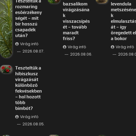
Teszteltük a
bazsalikom
levendula
rozmaring
virágzásána
metszésén
esőérzékeny
k
k
ségét – mit
visszacsípés
elmulasztá
bír hosszú
ét – tovább
át – így
csapadék
maradt
öregedett e
után?
friss?
a bokor
Virág infó
Virág infó
Virág infó
2026.08.07.
2026.08.06.
2026.08.
Teszteltük a
hibiszkusz
virágzását
különböző
fekvésekben
– hol hozott
több
bimbót?
Virág infó
2026.08.05.