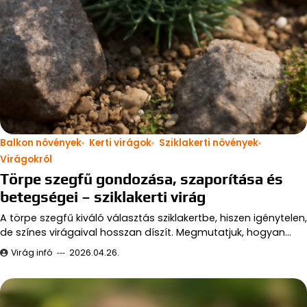
Balkon növények
Kerti virágok
Sziklakerti növények
Virágokról
Törpe szegfű gondozása, szaporítása és
betegségei – sziklakerti virág
A törpe szegfű kiváló választás sziklakertbe, hiszen igénytelen,
de színes virágaival hosszan díszít. Megmutatjuk, hogyan…
Virág infó
2026.04.26.