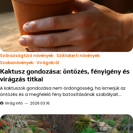
Szárazságtűrő növények
Sziklakerti növények
Szobanövények
Virágokról
Kaktusz gondozása: öntözés, fényigény és
virágzás titkai
A kaktuszok gondozása nem ördöngösség, ha ismerjük az
öntözés és a megfelelő fény biztosításának szabályait.…
Virág infó
2026.03.16.