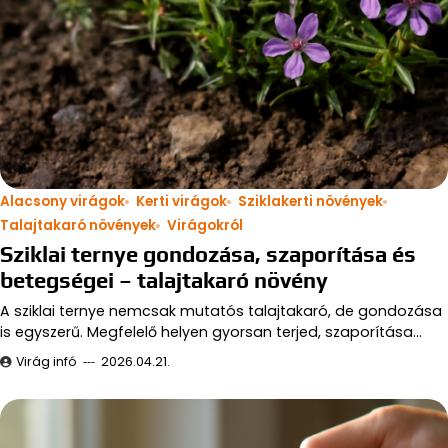
Alacsony virágok
Kerti virágok
Sziklakerti növények
Talajtakaró növények
Virágokról
Sziklai ternye gondozása, szaporítása és
betegségei – talajtakaró növény
A sziklai ternye nemcsak mutatós talajtakaró, de gondozása
is egyszerű. Megfelelő helyen gyorsan terjed, szaporítása…
Virág infó
2026.04.21.