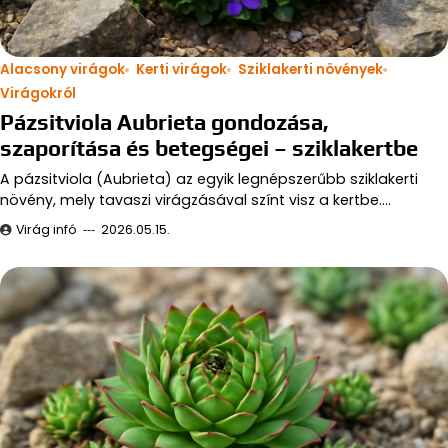
Alacsony virágok
Kerti virágok
Sziklakerti növények
Virágokról
Pázsitviola Aubrieta gondozása,
szaporítása és betegségei – sziklakertbe
A pázsitviola (Aubrieta) az egyik legnépszerűbb sziklakerti
növény, mely tavaszi virágzásával színt visz a kertbe.…
Virág infó
2026.05.15.