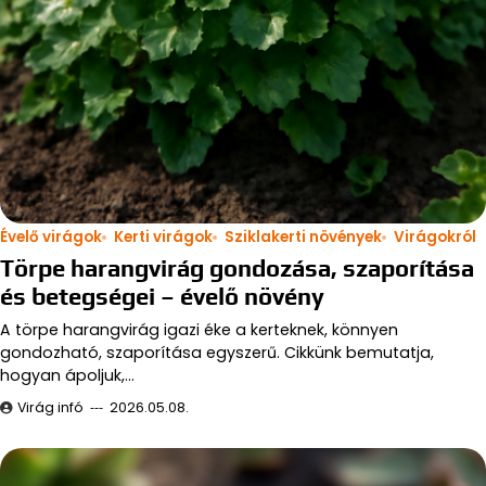
Évelő virágok
Kerti virágok
Sziklakerti növények
Virágokról
Törpe harangvirág gondozása, szaporítása
és betegségei – évelő növény
A törpe harangvirág igazi éke a kerteknek, könnyen
gondozható, szaporítása egyszerű. Cikkünk bemutatja,
hogyan ápoljuk,…
Virág infó
2026.05.08.