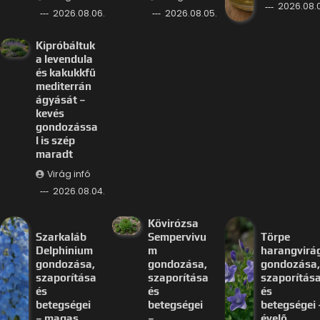
2026.08.
2026.08.06.
2026.08.05.
Kipróbáltuk
a levendula
és kakukkfű
mediterrán
ágyását –
kevés
gondozássa
l is szép
maradt
Virág infó
2026.08.04.
Kövirózsa
Szarkaláb
Sempervivu
Törpe
Delphinium
m
harangvirá
gondozása,
gondozása,
gondozása,
szaporítása
szaporítása
szaporítás
és
és
és
betegségei
betegségei
betegségei 
– magas
–
évelő