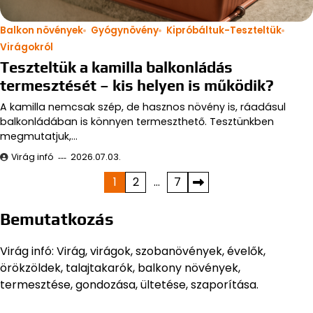
Balkon növények
Gyógynövény
Kipróbáltuk-Teszteltük
Virágokról
Teszteltük a kamilla balkonládás
termesztését – kis helyen is működik?
A kamilla nemcsak szép, de hasznos növény is, ráadásul
balkonládában is könnyen termeszthető. Tesztünkben
megmutatjuk,…
Virág infó
2026.07.03.
Bejegyzések
1
2
…
7
lapozása
Bemutatkozás
Virág infó: Virág, virágok, szobanövények, évelők,
örökzöldek, talajtakarók, balkony növények,
termesztése, gondozása, ültetése, szaporítása.