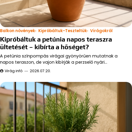
Balkon növények
Kipróbáltuk-Teszteltük
Virágokról
Kipróbáltuk a petúnia napos teraszra
ültetését – kibírta a hőséget?
A petúnia színpompás virágai gyönyörűen mutatnak a
napos teraszon, de vajon kibírják a perzselő nyári…
Virág infó
2026.07.20.