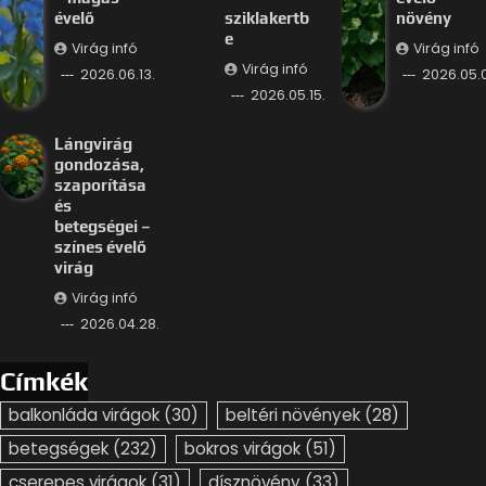
évelő
sziklakertb
növény
e
Virág infó
Virág infó
Virág infó
2026.06.13.
2026.05.
2026.05.15.
Lángvirág
gondozása,
szaporítása
és
betegségei –
színes évelő
virág
Virág infó
2026.04.28.
Címkék
balkonláda virágok
(30)
beltéri növények
(28)
betegségek
(232)
bokros virágok
(51)
cserepes virágok
(31)
dísznövény
(33)