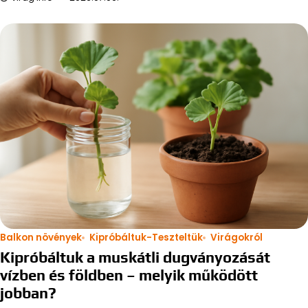
Balkon növények
Kipróbáltuk-Teszteltük
Virágokról
Kipróbáltuk a muskátli dugványozását
vízben és földben – melyik működött
jobban?