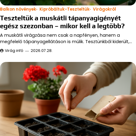
Balkon növények
Kipróbáltuk-Teszteltük
Virágokról
Teszteltük a muskátli tápanyagigényét
egész szezonban – mikor kell a legtöbb?
A muskátli virágzása nem csak a napfényen, hanem a
megfelelő tápanyagellátáson is múlik. Tesztünkből kiderült,…
Virág infó
2026.07.28.