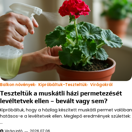
Balkon növények
Kipróbáltuk-Teszteltük
Virágokról
Teszteltük a muskátli házi permetezését
levéltetvek ellen – bevált vagy sem?
Kipróbáltuk, hogy a házilag készített muskátli permet valóban
hatásos-e a levéltetvek ellen. Meglepő eredmények születtek:
…
Virág infó
2026.07.06.