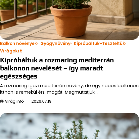
Balkon növények
Gyógynövény
Kipróbáltuk-Teszteltük
Virágokról
Kipróbáltuk a rozmaring mediterrán
balkonon nevelését – így maradt
egészséges
A rozmaring igazi mediterrán növény, de egy napos balkonon
itthon is remekül érzi magát. Megmutatjuk,…
Virág infó
2026.07.19.