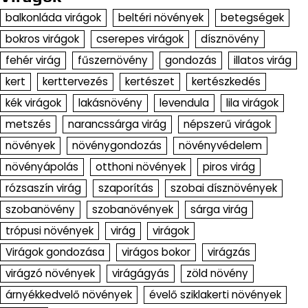
balkonláda virágok
beltéri növények
betegségek
bokros virágok
cserepes virágok
dísznövény
fehér virág
fűszernövény
gondozás
illatos virág
kert
kerttervezés
kertészet
kertészkedés
kék virágok
lakásnövény
levendula
lila virágok
metszés
narancssárga virág
népszerű virágok
növények
növénygondozás
növényvédelem
növényápolás
otthoni növények
piros virág
rózsaszín virág
szaporítás
szobai dísznövények
szobanövény
szobanövények
sárga virág
trópusi növények
virág
virágok
Virágok gondozása
virágos bokor
virágzás
virágzó növények
virágágyás
zöld növény
árnyékkedvelő növények
évelő sziklakerti növények