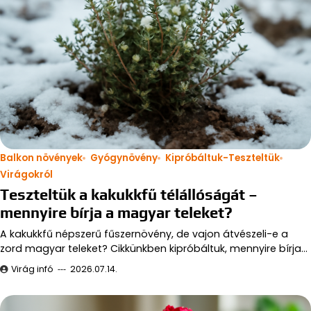
Balkon növények
Gyógynövény
Kipróbáltuk-Teszteltük
Virágokról
Teszteltük a kakukkfű télállóságát –
mennyire bírja a magyar teleket?
A kakukkfű népszerű fűszernövény, de vajon átvészeli-e a
zord magyar teleket? Cikkünkben kipróbáltuk, mennyire bírja…
Virág infó
2026.07.14.