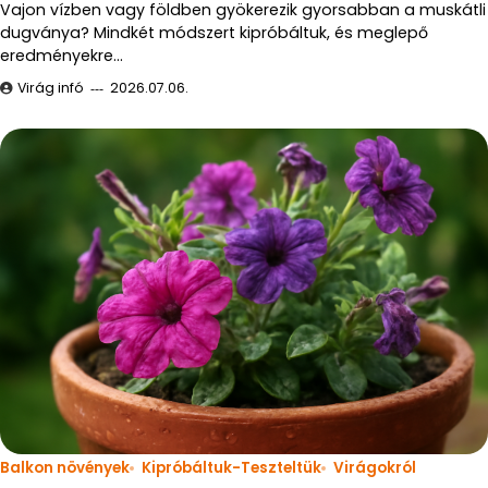
Vajon vízben vagy földben gyökerezik gyorsabban a muskátli
dugványa? Mindkét módszert kipróbáltuk, és meglepő
eredményekre…
Virág infó
2026.07.06.
Balkon növények
Kipróbáltuk-Teszteltük
Virágokról