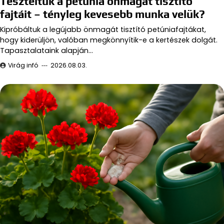
Teszteltük a petúnia önmagát tisztító
fajtáit – tényleg kevesebb munka velük?
Kipróbáltuk a legújabb önmagát tisztító petúniafajtákat,
hogy kiderüljön, valóban megkönnyítik-e a kertészek dolgát.
Tapasztalataink alapján…
Virág infó
2026.08.03.