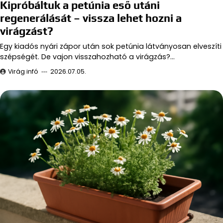
Kipróbáltuk a petúnia eső utáni
regenerálását – vissza lehet hozni a
virágzást?
Egy kiadós nyári zápor után sok petúnia látványosan elveszíti
szépségét. De vajon visszahozható a virágzás?…
Virág infó
2026.07.05.