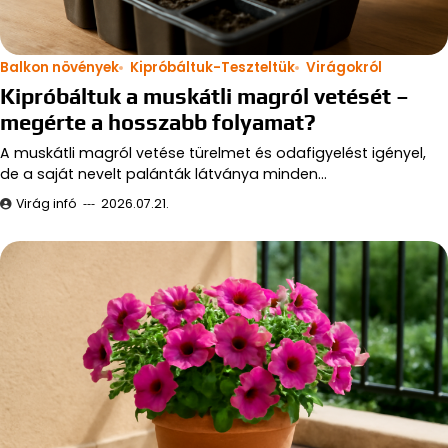
Balkon növények
Kipróbáltuk-Teszteltük
Virágokról
Kipróbáltuk a muskátli magról vetését –
megérte a hosszabb folyamat?
A muskátli magról vetése türelmet és odafigyelést igényel,
de a saját nevelt palánták látványa minden…
Virág infó
2026.07.21.