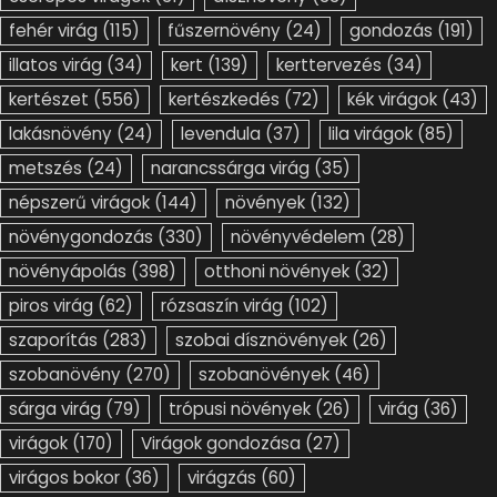
fehér virág
(115)
fűszernövény
(24)
gondozás
(191)
illatos virág
(34)
kert
(139)
kerttervezés
(34)
kertészet
(556)
kertészkedés
(72)
kék virágok
(43)
lakásnövény
(24)
levendula
(37)
lila virágok
(85)
metszés
(24)
narancssárga virág
(35)
népszerű virágok
(144)
növények
(132)
növénygondozás
(330)
növényvédelem
(28)
növényápolás
(398)
otthoni növények
(32)
piros virág
(62)
rózsaszín virág
(102)
szaporítás
(283)
szobai dísznövények
(26)
szobanövény
(270)
szobanövények
(46)
sárga virág
(79)
trópusi növények
(26)
virág
(36)
virágok
(170)
Virágok gondozása
(27)
virágos bokor
(36)
virágzás
(60)