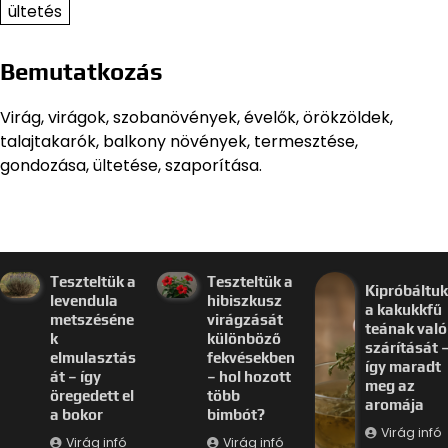
ültetés
Bemutatkozás
Virág, virágok, szobanövények, évelők, örökzöldek,
talajtakarók, balkony növények, termesztése,
gondozása, ültetése, szaporítása.
Teszteltük a
Teszteltük a
Kipróbáltuk
levendula
hibiszkusz
a kakukkfű
metszéséne
virágzását
teának való
k
különböző
szárítását 
elmulasztás
fekvésekben
így maradt
át – így
– hol hozott
meg az
öregedett el
több
aromája
a bokor
bimbót?
Virág infó
Virág infó
Virág infó