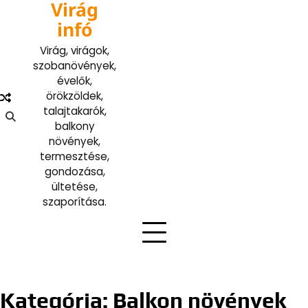
Virág
Skip
to
infó
content
Virág, virágok,
szobanövények,
évelők,
örökzöldek,
talajtakarók,
balkony
növények,
termesztése,
gondozása,
ültetése,
szaporítása.
Kategória:
Balkon növények