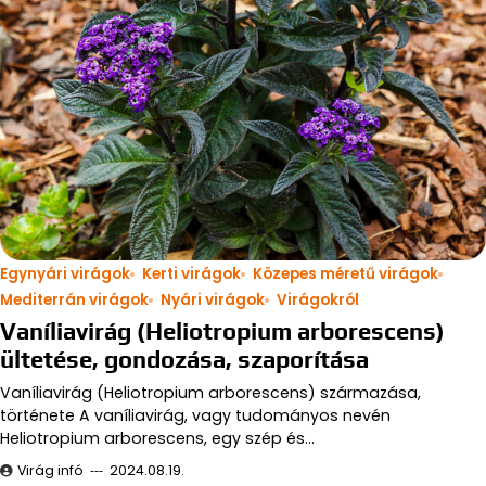
Egynyári virágok
Kerti virágok
Közepes méretű virágok
Mediterrán virágok
Nyári virágok
Virágokról
Vaníliavirág (Heliotropium arborescens)
ültetése, gondozása, szaporítása
Vaníliavirág (Heliotropium arborescens) származása,
története A vaníliavirág, vagy tudományos nevén
Heliotropium arborescens, egy szép és…
Virág infó
2024.08.19.