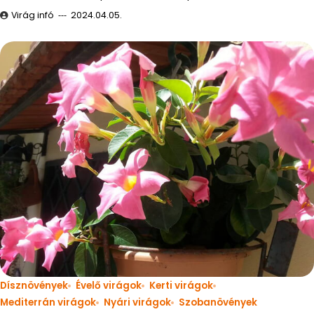
Virág infó
2024.04.05.
Dísznövények
Évelő virágok
Kerti virágok
Mediterrán virágok
Nyári virágok
Szobanövények