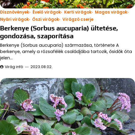
Dísznövények
Évelő virágok
Kerti virágok
Magas virágok
Nyári virágok
Őszi virágok
Virágzó cserje
Berkenye (Sorbus aucuparia) ültetése,
gondozása, szaporítása
Berkenye (Sorbus aucuparia) származása, története A
berkenye, amely a rózsafélék családjába tartozik, ősidők óta
jelen…
Virág infó
2023.08.02.