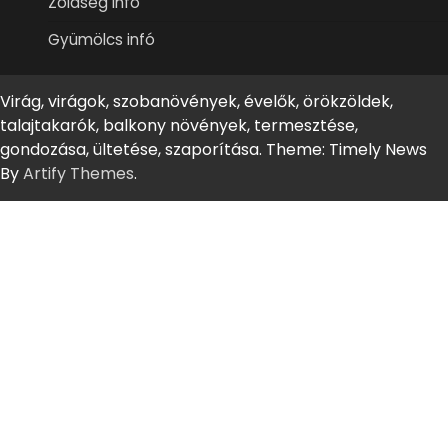
Zöldség infó
Gyümölcs infó
Virág, virágok, szobanövények, évelők, örökzöldek,
talajtakarók, balkony növények, termesztése,
gondozása, ültetése, szaporítása. Theme: Timely News
By
Artify Themes
.