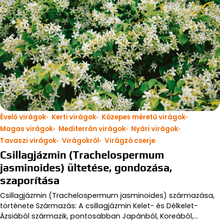
Évelő virágok
Kerti virágok
Közepes méretű virágok
Magas virágok
Mediterrán virágok
Nyári virágok
Tavaszi virágok
Virágokról
Virágzó cserje
Csillagjázmin (Trachelospermum
jasminoides) ültetése, gondozása,
szaporítása
Csillagjázmin (Trachelospermum jasminoides) származása,
története Származás: A csillagjázmin Kelet- és Délkelet-
Ázsiából származik, pontosabban Japánból, Koreából,…