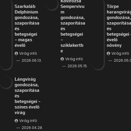
Kövirózsa
Szarkaláb
Sempervivu
Törpe
Delphinium
m
harangvirá
gondozása,
gondozása,
gondozása,
szaporítása
szaporítása
szaporítás
és
és
és
betegségei
betegségei
betegségei 
– magas
–
évelő
évelő
sziklakertb
növény
e
Virág infó
Virág infó
Virág infó
2026.06.13.
2026.05.
2026.05.15.
Lángvirág
gondozása,
szaporítása
és
betegségei –
színes évelő
virág
Virág infó
2026.04.28.