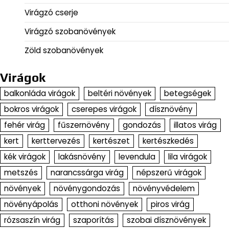
Virágzó cserje
Virágzó szobanövények
Zöld szobanövények
Virágok
balkonláda virágok
beltéri növények
betegségek
bokros virágok
cserepes virágok
dísznövény
fehér virág
fűszernövény
gondozás
illatos virág
kert
kerttervezés
kertészet
kertészkedés
kék virágok
lakásnövény
levendula
lila virágok
metszés
narancssárga virág
népszerű virágok
növények
növénygondozás
növényvédelem
növényápolás
otthoni növények
piros virág
rózsaszín virág
szaporítás
szobai dísznövények