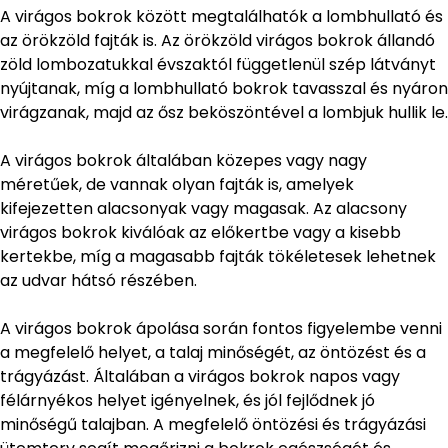
A virágos bokrok között megtalálhatók a lombhullató és
az örökzöld fajták is. Az örökzöld virágos bokrok állandó
zöld lombozatukkal évszaktól függetlenül szép látványt
nyújtanak, míg a lombhullató bokrok tavasszal és nyáron
virágzanak, majd az ősz beköszöntével a lombjuk hullik le.
A virágos bokrok általában közepes vagy nagy
méretűek, de vannak olyan fajták is, amelyek
kifejezetten alacsonyak vagy magasak. Az alacsony
virágos bokrok kiválóak az előkertbe vagy a kisebb
kertekbe, míg a magasabb fajták tökéletesek lehetnek
az udvar hátsó részében.
A virágos bokrok ápolása során fontos figyelembe venni
a megfelelő helyet, a talaj minőségét, az öntözést és a
trágyázást. Általában a virágos bokrok napos vagy
félárnyékos helyet igényelnek, és jól fejlődnek jó
minőségű talajban. A megfelelő öntözési és trágyázási