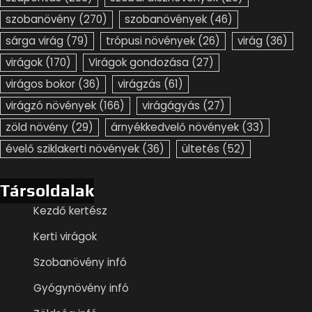
szobanövény
(270)
szobanövények
(46)
sárga virág
(79)
trópusi növények
(26)
virág
(36)
virágok
(170)
Virágok gondozása
(27)
virágos bokor
(36)
virágzás
(61)
virágzó növények
(166)
virágágyás
(27)
zöld növény
(29)
árnyékkedvelő növények
(33)
évelő sziklakerti növények
(36)
ültetés
(52)
Társoldalak
Kezdő kertész
Kerti virágok
Szobanövény infó
Gyógynövény infó