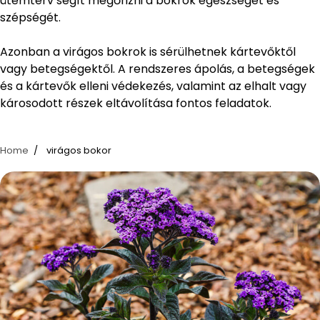
ütemterv segít megőrizni a bokrok egészségét és
szépségét.
Azonban a virágos bokrok is sérülhetnek kártevőktől
vagy betegségektől. A rendszeres ápolás, a betegségek
és a kártevők elleni védekezés, valamint az elhalt vagy
károsodott részek eltávolítása fontos feladatok.
Home
virágos bokor