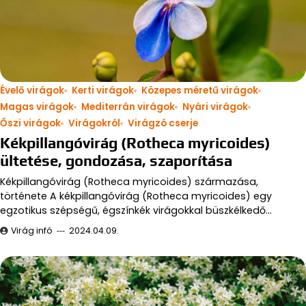
Évelő virágok
Kerti virágok
Közepes méretű virágok
Magas virágok
Mediterrán virágok
Nyári virágok
Őszi virágok
Virágokról
Virágzó cserje
Kékpillangóvirág (Rotheca myricoides)
ültetése, gondozása, szaporítása
Kékpillangóvirág (Rotheca myricoides) származása,
története A kékpillangóvirág (Rotheca myricoides) egy
egzotikus szépségű, égszínkék virágokkal büszkélkedő…
Virág infó
2024.04.09.