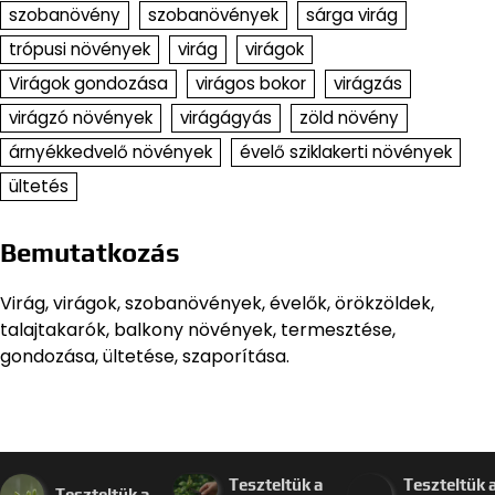
szobanövény
szobanövények
sárga virág
trópusi növények
virág
virágok
Virágok gondozása
virágos bokor
virágzás
virágzó növények
virágágyás
zöld növény
árnyékkedvelő növények
évelő sziklakerti növények
ültetés
Bemutatkozás
Virág, virágok, szobanövények, évelők, örökzöldek,
talajtakarók, balkony növények, termesztése,
gondozása, ültetése, szaporítása.
Teszteltük a
Teszteltük 
Teszteltük a