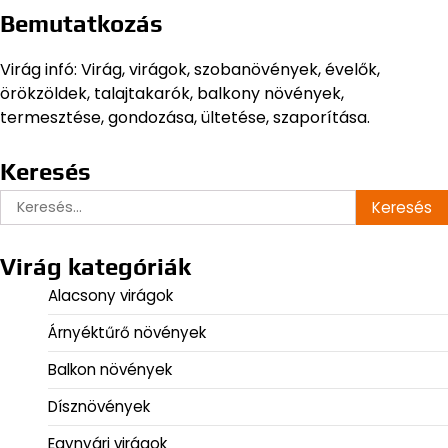
lapozása
Bemutatkozás
Virág infó: Virág, virágok, szobanövények, évelők,
örökzöldek, talajtakarók, balkony növények,
termesztése, gondozása, ültetése, szaporítása.
Keresés
Keresés:
Virág kategóriák
Alacsony virágok
Árnyéktűrő növények
Balkon növények
Dísznövények
Egynyári virágok