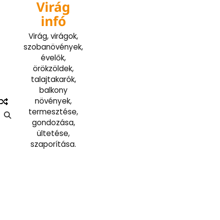
Virág
Skip
to
infó
content
Virág, virágok,
szobanövények,
évelők,
örökzöldek,
talajtakarók,
balkony
növények,
termesztése,
gondozása,
ültetése,
szaporítása.