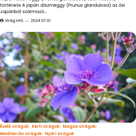
története A japán díszmeggy (Prunus glandulosa) az ősi
Japánból származó…
Virág infó
2024.07.01.
Évelő virágok
Kerti virágok
Magas virágok
Mediterrán virágok
Nyári virágok