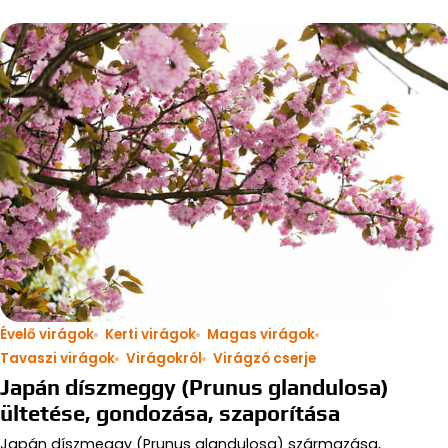
Évelő virágok
Kerti virágok
Magas virágok
Tavaszi virágok
Virágokról
Virágzó cserje
Japán díszmeggy (Prunus glandulosa)
ültetése, gondozása, szaporítása
Japán díszmeggy (Prunus glandulosa) származása,