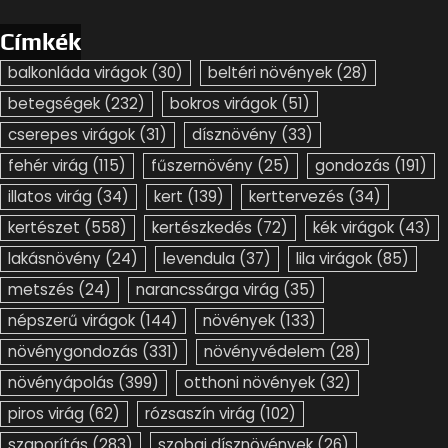
Címkék
balkonláda virágok
(30)
beltéri növények
(28)
betegségek
(232)
bokros virágok
(51)
cserepes virágok
(31)
dísznövény
(33)
fehér virág
(115)
fűszernövény
(25)
gondozás
(191)
illatos virág
(34)
kert
(139)
kerttervezés
(34)
kertészet
(558)
kertészkedés
(72)
kék virágok
(43)
lakásnövény
(24)
levendula
(37)
lila virágok
(85)
metszés
(24)
narancssárga virág
(35)
népszerű virágok
(144)
növények
(133)
növénygondozás
(331)
növényvédelem
(28)
növényápolás
(399)
otthoni növények
(32)
piros virág
(62)
rózsaszín virág
(102)
szaporítás
(283)
szobai dísznövények
(26)