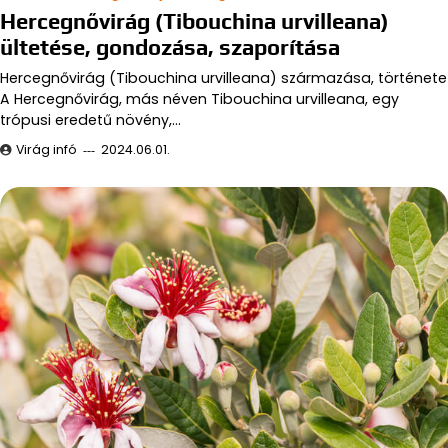
Hercegnővirág (Tibouchina urvilleana)
ültetése, gondozása, szaporítása
Hercegnővirág (Tibouchina urvilleana) származása, története
A Hercegnővirág, más néven Tibouchina urvilleana, egy
trópusi eredetű növény,…
Virág infó
2024.06.01.