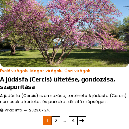
Évelő virágok
Magas virágok
Őszi virágok
A júdásfa (Cercis) ültetése, gondozása,
szaporítása
A júdásfa (Cercis) származása, története A júdásfa (Cercis)
nemcsak a kerteket és parkokat díszítő szépséges…
Virág infó
2023.07.24.
Bejegyzések
1
2
…
4