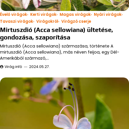
Évelő virágok
Kerti virágok
Magas virágok
Nyári virágok
Tavaszi virágok
Virágokról
Virágzó cserje
Mirtuszdió (Acca sellowiana) ültetése,
gondozása, szaporítása
Mirtuszdió (Acca sellowiana) származása, története A
mirtuszdió (Acca sellowiana), más néven feijoa, egy Dél-
Amerikából származó,…
Virág infó
2024.05.27.