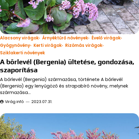
Alacsony virágok
Árnyéktűrő növények
Évelő virágok
Gyógynövény
Kerti virágok
Rizómás virágok
Sziklakerti növények
A bőrlevél (Bergenia) ültetése, gondozása,
szaporítása
A bőrlevél (Bergenia) származása, története A bőrlevél
(Bergenia) egy lenyűgöző és strapabíró növény, melynek
származása…
Virág infó
2023.07.31.