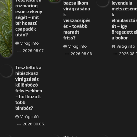
bazsalikom
levendula
rozmaring
virágzásána
metszésén
esőérzékeny
k
k
ségét – mit
visszacsípés
elmulasztá
bír hosszú
ét – tovább
át – így
csapadék
maradt
öregedett e
után?
friss?
a bokor
Virág infó
Virág infó
Virág infó
2026.08.07.
2026.08.06.
2026.08.
Teszteltük a
hibiszkusz
virágzását
különböző
fekvésekben
– hol hozott
több
bimbót?
Virág infó
2026.08.05.