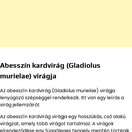
Abesszín kardvirág (Gladiolus
murielae) virágja
Az abesszín kardvirág (Gladiolus murielae) virágja
lenyűgöző szépséggel rendelkezik. Itt van egy leírás a
virág jellemzőiről:
Az abesszín kardvirág virágja egy hosszúkás, cső alakú
virágzat, amely több virágot tartalmaz. A virágok
elrendeződése egy függőleges tengely mentén történik.