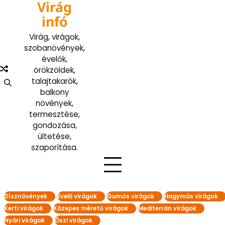
Virág
Skip
to
infó
content
Virág, virágok,
szobanövények,
évelők,
örökzöldek,
talajtakarók,
balkony
növények,
termesztése,
gondozása,
ültetése,
szaporítása.
Dísznövények
Évelő virágok
Gumós virágok
Hagymás virágok
Kerti virágok
Közepes méretű virágok
Mediterrán virágok
Nyári virágok
Őszi virágok