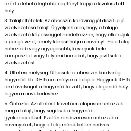
ezért a lehető legtöbb napfényt kapja a kiválasztott
hely.
Talajfeltételek: Az abesszín kardvirág jól díszíti a jó
vízelvezetésű talajt. Ügyeljünk arra, hogy a talaj jó
vízelvezető képességgel rendelkezzen, hogy elkerüljük
a pangó vizet, amely károsíthatja a növényt. Ha a talaj
nehezebb vagy agyagosabb, keverjünk bele
komposztot vagy folyami homokot, hogy javítsuk a
vízelvezetést.
Ültetési mélység: Ültessük az abesszín kardvirág
hagymáit kb. 10-15 cm mélyre a talajba. Hagyjunk 10-15
cm távolságot a hagymák között, hogy elegendő hely
legyen a növekedéshez.
Öntözés: Az ültetést követően alaposan öntözzük
meg a talajt, hogy segítsük a hagymák
gyökeresedését. Ezután rendszeresen öntözzük a
növényeket, hogy a talaj mérsékelten nedves