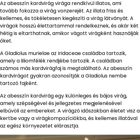
Az abesszín kardvirág virága rendkívül illatos, ami
tovább fokozza a virág vonzerejét. Az illata friss és
kellemes, és tökéletesen kiegészíti a virág látványát. A
virágok hosszú élettartammal rendelkeznek, és akár két
hétig is eltarthatnak, amikor vágott virágként használják
őket.
A Gladiolus murielae az Iridaceae családba tartozik,
amely a liliomfélék rendjébe tartozik. A családban
számos más kardvirágfaj is megtalálható. Az abesszín
kardvirágot gyakran azonosítják a Gladiolus nembe
tartozó fajként.
Az abesszín kardvirág egy különleges és bájos virág,
amely szépségével és jellegzetes megjelenésével
elbűvöli az embereket. A virágzó időszakban életet visz a
kertbe vagy a virágkompozíciókba, és kellemes illatával
az egész környezetet elárasztja.