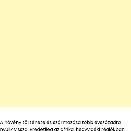
A növény története és származása több évszázadra
nyúlik vissza. Eredetileg az afrikai hegyvidéki régiókban