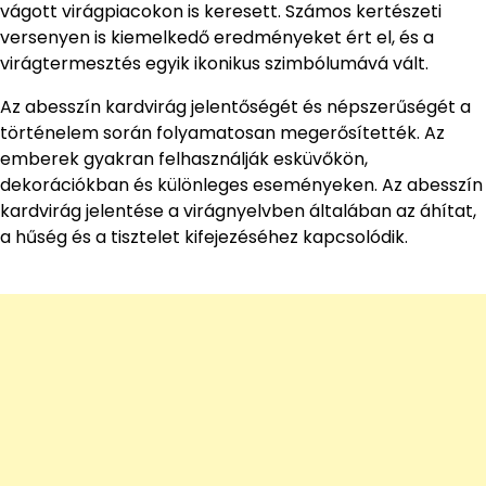
vágott virágpiacokon is keresett. Számos kertészeti
versenyen is kiemelkedő eredményeket ért el, és a
virágtermesztés egyik ikonikus szimbólumává vált.
Az abesszín kardvirág jelentőségét és népszerűségét a
történelem során folyamatosan megerősítették. Az
emberek gyakran felhasználják esküvőkön,
dekorációkban és különleges eseményeken. Az abesszín
kardvirág jelentése a virágnyelvben általában az áhítat,
a hűség és a tisztelet kifejezéséhez kapcsolódik.