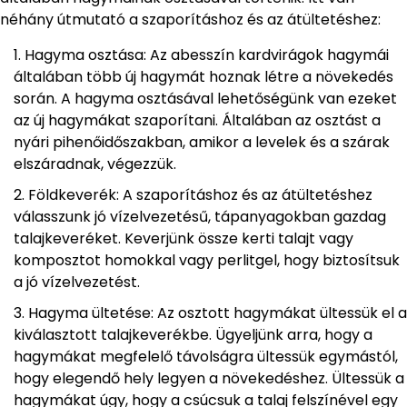
néhány útmutató a szaporításhoz és az átültetéshez:
Hagyma osztása: Az abesszín kardvirágok hagymái
általában több új hagymát hoznak létre a növekedés
során. A hagyma osztásával lehetőségünk van ezeket
az új hagymákat szaporítani. Általában az osztást a
nyári pihenőidőszakban, amikor a levelek és a szárak
elszáradnak, végezzük.
Földkeverék: A szaporításhoz és az átültetéshez
válasszunk jó vízelvezetésű, tápanyagokban gazdag
talajkeveréket. Keverjünk össze kerti talajt vagy
komposztot homokkal vagy perlitgel, hogy biztosítsuk
a jó vízelvezetést.
Hagyma ültetése: Az osztott hagymákat ültessük el a
kiválasztott talajkeverékbe. Ügyeljünk arra, hogy a
hagymákat megfelelő távolságra ültessük egymástól,
hogy elegendő hely legyen a növekedéshez. Ültessük a
hagymákat úgy, hogy a csúcsuk a talaj felszínével egy