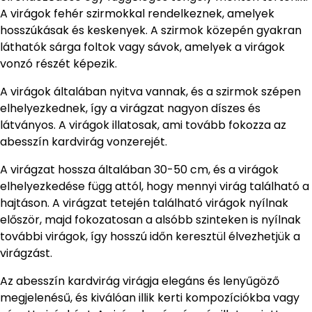
A virágok fehér szirmokkal rendelkeznek, amelyek
hosszúkásak és keskenyek. A szirmok közepén gyakran
láthatók sárga foltok vagy sávok, amelyek a virágok
vonzó részét képezik.
A virágok általában nyitva vannak, és a szirmok szépen
elhelyezkednek, így a virágzat nagyon díszes és
látványos. A virágok illatosak, ami tovább fokozza az
abesszín kardvirág vonzerejét.
A virágzat hossza általában 30-50 cm, és a virágok
elhelyezkedése függ attól, hogy mennyi virág található a
hajtáson. A virágzat tetején található virágok nyílnak
először, majd fokozatosan a alsóbb szinteken is nyílnak
további virágok, így hosszú időn keresztül élvezhetjük a
virágzást.
Az abesszín kardvirág virágja elegáns és lenyűgöző
megjelenésű, és kiválóan illik kerti kompozíciókba vagy