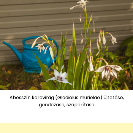
Abesszín kardvirág (Gladiolus murielae) ültetése,
gondozása, szaporítása