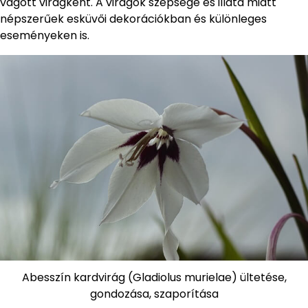
vágott virágként. A virágok szépsége és illata miatt
népszerűek esküvői dekorációkban és különleges
eseményeken is.
Abesszín kardvirág (Gladiolus murielae) ültetése,
gondozása, szaporítása