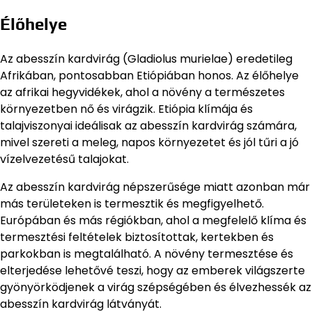
Élőhelye
Az abesszín kardvirág (Gladiolus murielae) eredetileg
Afrikában, pontosabban Etiópiában honos. Az élőhelye
az afrikai hegyvidékek, ahol a növény a természetes
környezetben nő és virágzik. Etiópia klímája és
talajviszonyai ideálisak az abesszín kardvirág számára,
mivel szereti a meleg, napos környezetet és jól tűri a jó
vízelvezetésű talajokat.
Az abesszín kardvirág népszerűsége miatt azonban már
más területeken is termesztik és megfigyelhető.
Európában és más régiókban, ahol a megfelelő klíma és
termesztési feltételek biztosítottak, kertekben és
parkokban is megtalálható. A növény termesztése és
elterjedése lehetővé teszi, hogy az emberek világszerte
gyönyörködjenek a virág szépségében és élvezhessék az
abesszín kardvirág látványát.