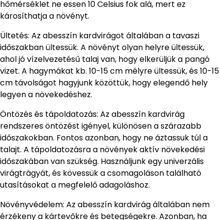
hőmérséklet ne essen 10 Celsius fok alá, mert ez
károsíthatja a növényt.
Ültetés: Az abesszín kardvirágot általában a tavaszi
időszakban ültessük. A növényt olyan helyre ültessük,
ahol jó vízelvezetésű talaj van, hogy elkerüljük a pangó
vizet. A hagymákat kb. 10-15 cm mélyre ültessük, és 10-15
cm távolságot hagyjunk közöttük, hogy elegendő hely
legyen a növekedéshez.
Öntözés és tápoldatozás: Az abesszín kardvirág
rendszeres öntözést igényel, különösen a szárazabb
időszakokban. Fontos azonban, hogy ne áztassuk túl a
talajt. A tápoldatozásra a növények aktív növekedési
időszakában van szükség. Használjunk egy univerzális
virágtrágyát, és kövessük a csomagoláson található
utasításokat a megfelelő adagoláshoz.
Növényvédelem: Az abesszín kardvirág általában nem
érzékeny a kártevőkre és betegségekre. Azonban, ha