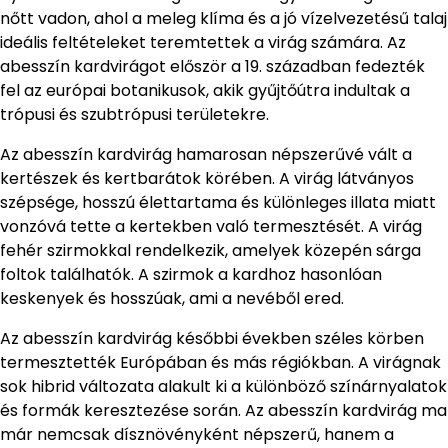
nőtt vadon, ahol a meleg klíma és a jó vízelvezetésű talaj
ideális feltételeket teremtettek a virág számára. Az
abesszín kardvirágot először a 19. században fedezték
fel az európai botanikusok, akik gyűjtőútra indultak a
trópusi és szubtrópusi területekre.
Az abesszín kardvirág hamarosan népszerűvé vált a
kertészek és kertbarátok körében. A virág látványos
szépsége, hosszú élettartama és különleges illata miatt
vonzóvá tette a kertekben való termesztését. A virág
fehér szirmokkal rendelkezik, amelyek közepén sárga
foltok találhatók. A szirmok a kardhoz hasonlóan
keskenyek és hosszúak, ami a nevéből ered.
Az abesszín kardvirág későbbi években széles körben
termesztették Európában és más régiókban. A virágnak
sok hibrid változata alakult ki a különböző színárnyalatok
és formák keresztezése során. Az abesszín kardvirág ma
már nemcsak dísznövényként népszerű, hanem a