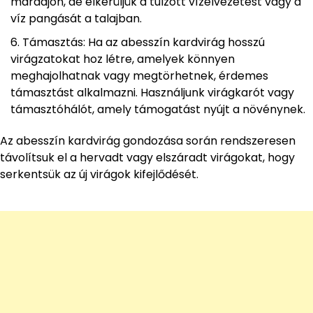
maradjon, de elkerüljük a túlzott vízelvezetést vagy a
víz pangását a talajban.
Támasztás: Ha az abesszín kardvirág hosszú
virágzatokat hoz létre, amelyek könnyen
meghajolhatnak vagy megtörhetnek, érdemes
támasztást alkalmazni. Használjunk virágkarót vagy
támasztóhálót, amely támogatást nyújt a növénynek.
Az abesszín kardvirág gondozása során rendszeresen
távolítsuk el a hervadt vagy elszáradt virágokat, hogy
serkentsük az új virágok kifejlődését.