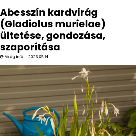
Abesszín kardvirág
(Gladiolus murielae)
ültetése, gondozása,
szaporítása
Virág infó
2023.05.14.