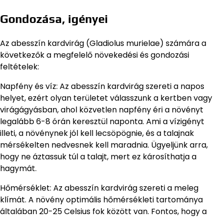
Gondozása, igényei
Az abesszín kardvirág (Gladiolus murielae) számára a
következők a megfelelő növekedési és gondozási
feltételek:
Napfény és víz: Az abesszín kardvirág szereti a napos
helyet, ezért olyan területet válasszunk a kertben vagy
virágágyásban, ahol közvetlen napfény éri a növényt
legalább 6-8 órán keresztül naponta. Ami a vízigényt
illeti, a növénynek jól kell lecsöpögnie, és a talajnak
mérsékelten nedvesnek kell maradnia. Ügyeljünk arra,
hogy ne áztassuk túl a talajt, mert ez károsíthatja a
hagymát.
Hőmérséklet: Az abesszín kardvirág szereti a meleg
klímát. A növény optimális hőmérsékleti tartománya
általában 20-25 Celsius fok között van. Fontos, hogy a