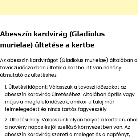
Abesszín kardvirág (Gladiolus
murielae) ültetése a kertbe
Az abesszín kardvirágot (Gladiolus murielae) általában a
tavaszi időszakban ültetik a kertbe. Itt van néhány
útmutató az ültetéshez:
Ültetési időpont: Válasszuk a tavaszi időszakot az
abesszín kardvirág ültetéséhez. Általában április vagy
május a megfelelő időszak, amikor a talaj már
felmelegedett és nincs tartós fagyveszély.
Ültetési hely: Válasszunk olyan helyet a kertben, ahol
a növény napos és jól szellőző környezetben van. Az
abesszín kardvirág szereti a meleget és a napfényt,