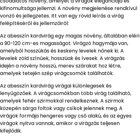
csodálatos növény, amelyet a virágok eleganciája és
kifinomultsága jellemzi. A növény megjelenése rendkívül
vonzó és jellegzetes. Itt van egy rövid leírás a virág
felépítéséről és jellemzőiről:
Az abesszín kardvirág egy magas növény, általában eléri
a 90-120 cm-es magasságot. Virágzó hagymája van,
amelyből hosszúkás és keskeny levelek nőnek ki. A
levelek zöld színűek, hosszúak és ívesek. A virágzás
idején a növény hosszú, merev szárakat hoz létre,
amelyek tetején szép virágcsomók találhatók.
Az abesszín kardvirág virágai különlegesek és
lenyűgözőek. A virágcsomókban több virág található,
amelyek fehér szirmokkal rendelkeznek. A szirmok
közepén sárga foltok vagy csíkok jelennek meg. A
virágok formája hengeres vagy cső alakú, és az egyes
virágok nyitva vannak, amikor a virágzás teljesen
kifejlődik.