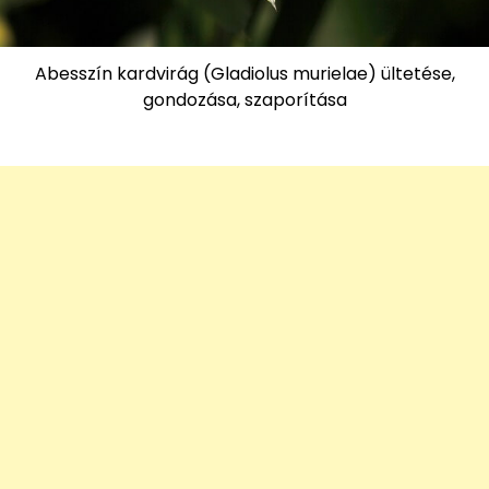
Abesszín kardvirág (Gladiolus murielae) ültetése,
gondozása, szaporítása