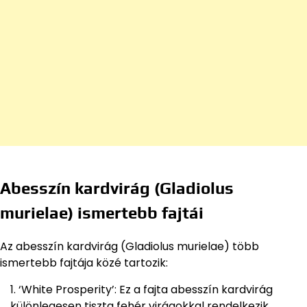
Abesszín kardvirág (Gladiolus
murielae) ismertebb fajtái
Az abesszín kardvirág (Gladiolus murielae) több
ismertebb fajtája közé tartozik:
‘White Prosperity’: Ez a fajta abesszín kardvirág
különlegesen tiszta fehér virágokkal rendelkezik,