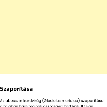
Szaporítása
Az abesszín kardvirág (Gladiolus murielae) szaporítása
általában hagymáinak osztásával történik. Itt van