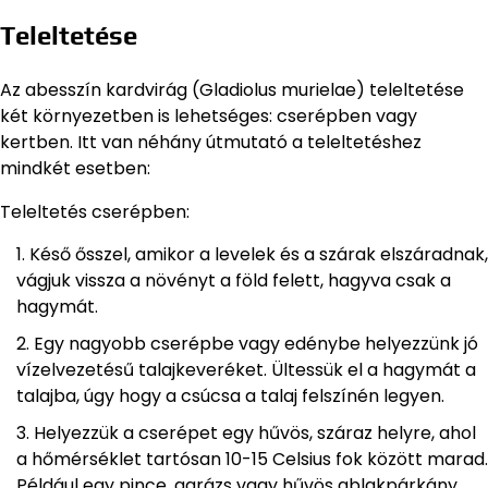
Teleltetése
Az abesszín kardvirág (Gladiolus murielae) teleltetése
két környezetben is lehetséges: cserépben vagy
kertben. Itt van néhány útmutató a teleltetéshez
mindkét esetben:
Teleltetés cserépben:
Késő ősszel, amikor a levelek és a szárak elszáradnak,
vágjuk vissza a növényt a föld felett, hagyva csak a
hagymát.
Egy nagyobb cserépbe vagy edénybe helyezzünk jó
vízelvezetésű talajkeveréket. Ültessük el a hagymát a
talajba, úgy hogy a csúcsa a talaj felszínén legyen.
Helyezzük a cserépet egy hűvös, száraz helyre, ahol
a hőmérséklet tartósan 10-15 Celsius fok között marad.
Például egy pince, garázs vagy hűvös ablakpárkány