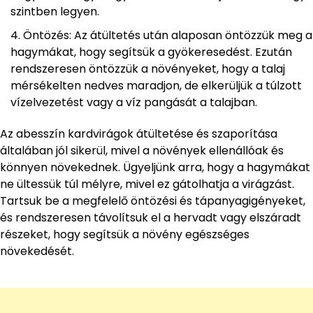
szintben legyen.
Öntözés: Az átültetés után alaposan öntözzük meg a
hagymákat, hogy segítsük a gyökeresedést. Ezután
rendszeresen öntözzük a növényeket, hogy a talaj
mérsékelten nedves maradjon, de elkerüljük a túlzott
vízelvezetést vagy a víz pangását a talajban.
Az abesszín kardvirágok átültetése és szaporítása
általában jól sikerül, mivel a növények ellenállóak és
könnyen növekednek. Ügyeljünk arra, hogy a hagymákat
ne ültessük túl mélyre, mivel ez gátolhatja a virágzást.
Tartsuk be a megfelelő öntözési és tápanyagigényeket,
és rendszeresen távolítsuk el a hervadt vagy elszáradt
részeket, hogy segítsük a növény egészséges
növekedését.