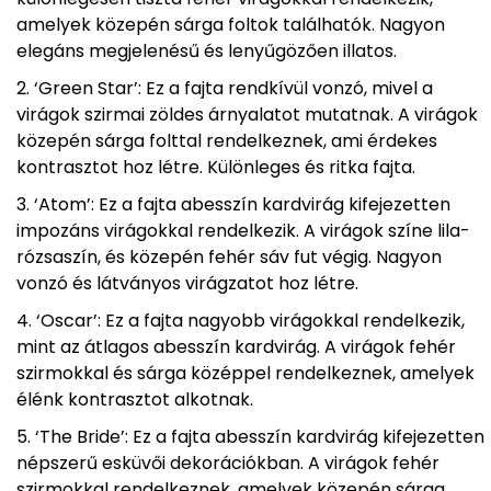
amelyek közepén sárga foltok találhatók. Nagyon
elegáns megjelenésű és lenyűgözően illatos.
‘Green Star’: Ez a fajta rendkívül vonzó, mivel a
virágok szirmai zöldes árnyalatot mutatnak. A virágok
közepén sárga folttal rendelkeznek, ami érdekes
kontrasztot hoz létre. Különleges és ritka fajta.
‘Atom’: Ez a fajta abesszín kardvirág kifejezetten
impozáns virágokkal rendelkezik. A virágok színe lila-
rózsaszín, és közepén fehér sáv fut végig. Nagyon
vonzó és látványos virágzatot hoz létre.
‘Oscar’: Ez a fajta nagyobb virágokkal rendelkezik,
mint az átlagos abesszín kardvirág. A virágok fehér
szirmokkal és sárga középpel rendelkeznek, amelyek
élénk kontrasztot alkotnak.
‘The Bride’: Ez a fajta abesszín kardvirág kifejezetten
népszerű esküvői dekorációkban. A virágok fehér
szirmokkal rendelkeznek, amelyek közepén sárga