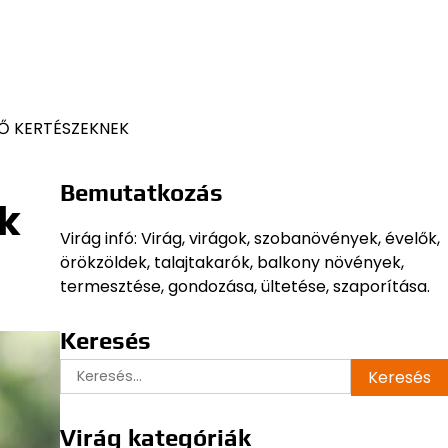
Ő KERTÉSZEKNEK
Bemutatkozás
nk
Virág infó: Virág, virágok, szobanövények, évelők,
örökzöldek, talajtakarók, balkony növények,
termesztése, gondozása, ültetése, szaporítása.
Keresés
Keresés:
Virág kategóriák