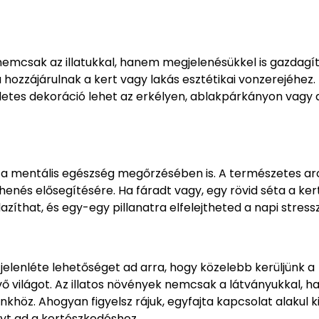
nemcsak az illatukkal, hanem megjelenésükkel is gazdagít
a hozzájárulnak a kert vagy lakás esztétikai vonzerejéhez.
letes dekoráció lehet az erkélyen, ablakpárkányon vagy 
k a mentális egészség megőrzésében is. A természetes a
ihenés elősegítésére. Ha fáradt vagy, egy rövid séta a ke
azíthat, és egy-egy pillanatra elfelejtheted a napi stressz
elenléte lehetőséget ad arra, hogy közelebb kerüljünk a
ő világot. Az illatos növények nemcsak a látványukkal, 
nkhöz. Ahogyan figyelsz rájuk, egyfajta kapcsolat alakul k
yt ad a kertészkedéshez.