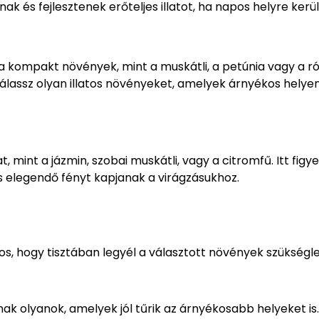
nak és fejlesztenek erőteljes illatot, ha napos helyre kerü
 a kompakt növények, mint a muskátli, a petúnia vagy a r
lassz olyan illatos növényeket, amelyek árnyékos helyen i
 mint a jázmin, szobai muskátli, vagy a citromfű. Itt figyel
s elegendő fényt kapjanak a virágzásukhoz.
, hogy tisztában legyél a választott növények szükséglet
ak olyanok, amelyek jól tűrik az árnyékosabb helyeket is