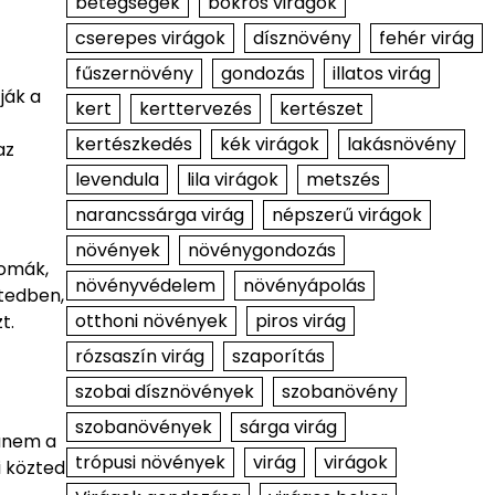
betegségek
bokros virágok
cserepes virágok
dísznövény
fehér virág
fűszernövény
gondozás
illatos virág
ják a
kert
kerttervezés
kertészet
kertészkedés
kék virágok
lakásnövény
az
levendula
lila virágok
metszés
narancssárga virág
népszerű virágok
növények
növénygondozás
romák,
növényvédelem
növényápolás
rtedben,
otthoni növények
piros virág
t.
rózsaszín virág
szaporítás
szobai dísznövények
szobanövény
szobanövények
sárga virág
hanem a
trópusi növények
virág
virágok
i közted