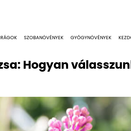
IRÁGOK
SZOBANÖVÉNYEK
GYÓGYNÖVÉNYEK
KEZD
rázsa: Hogyan válasszu