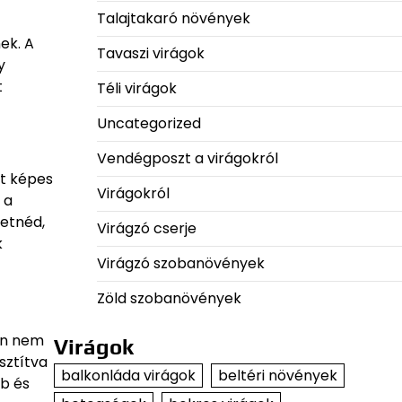
Talajtakaró növények
ek. A
Tavaszi virágok
y
t
Téli virágok
Uncategorized
Vendégposzt a virágokról
at képes
Virágokról
 a
retnéd,
Virágzó cserje
k
Virágzó szobanövények
Zöld szobanövények
ban nem
Virágok
sztítva
balkonláda virágok
beltéri növények
bb és