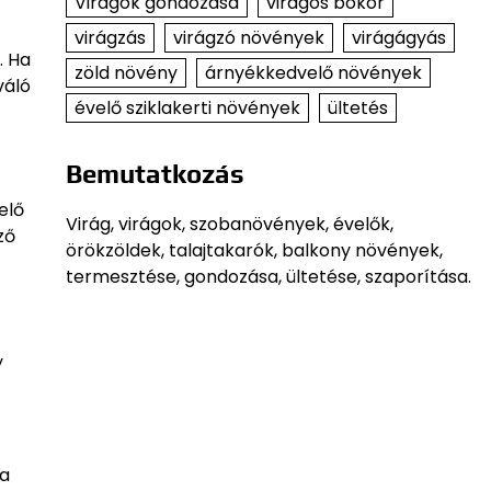
Virágok gondozása
virágos bokor
virágzás
virágzó növények
virágágyás
. Ha
zöld növény
árnyékkedvelő növények
váló
évelő sziklakerti növények
ültetés
Bemutatkozás
elő
Virág, virágok, szobanövények, évelők,
ző
örökzöldek, talajtakarók, balkony növények,
termesztése, gondozása, ültetése, szaporítása.
y
 a