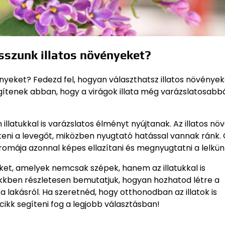
asszunk illatos növényeket?
vényeket? Fedezd fel, hogyan választhatsz illatos növénye
gítenek abban, hogy a virágok illata még varázslatosabb
latukkal is varázslatos élményt nyújtanak. Az illatos nö
teni a levegőt, miközben nyugtató hatással vannak ránk. 
aromája azonnal képes ellazítani és megnyugtatni a lelkün
eket, amelyek nemcsak szépek, hanem az illatukkal is
kkben részletesen bemutatjuk, hogyan hozhatod létre a
 a lakásról. Ha szeretnéd, hogy otthonodban az illatok is
cikk segíteni fog a legjobb választásban!