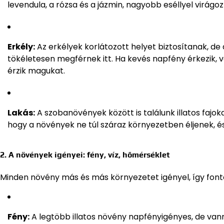
levendula, a rózsa és a jázmin, nagyobb eséllyel virágoz
Erkély:
Az erkélyek korlátozott helyet biztosítanak, de
tökéletesen megférnek itt. Ha kevés napfény érkezik, vá
érzik magukat.
Lakás:
A szobanövények között is találunk illatos fajokat,
hogy a növények ne túl száraz környezetben éljenek, é
2. A növények igényei: fény, víz, hőmérséklet
Minden növény más és más környezetet igényel, így fontos
Fény:
A legtöbb illatos növény napfényigényes, de vann