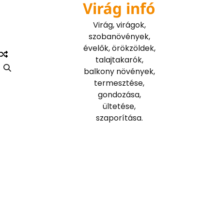
Virág infó
Skip
to
Virág, virágok,
content
szobanövények,
évelők, örökzöldek,
talajtakarók,
balkony növények,
termesztése,
gondozása,
ültetése,
szaporítása.