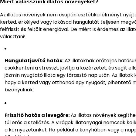
Miért válasszunk illatos növényeket?
Az illatos növények nem csupán esztétikai élményt nyúj
kerted, erkélyed vagy lakásod hangulatát teljesen megv
felfrissít és feltölt energiával. De miért is érdemes az i
választani!
Hangulatjavító hatás:
Az illatoknak erőteljes hatásu
csökkenteni a stresszt, javítja a közérzetet, és segít el
jázmin nyugtató illata egy fárasztó nap után. Az illatok
hogy a kerted vagy otthonod egy nyugodt, pihentető m
bizonyulnak.
Frissítő hatás a levegőre:
Az illatos növények segíthe
túl erős a szellőzés. A virágok illatanyagai nemcsak kel
a környezetünket. Ha például a konyhában vagy a nappal