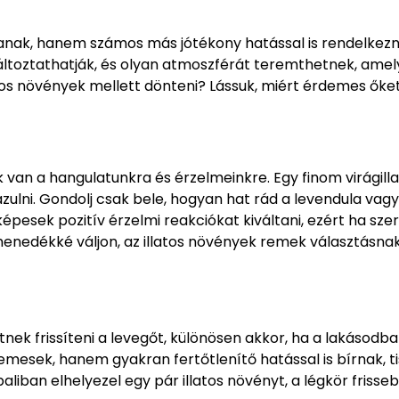
tanak, hanem számos más jótékony hatással is rendelkezn
áltoztathatják, és olyan atmoszférát teremthetnek, amel
llatos növények mellett dönteni? Lássuk, miért érdemes őke
k van a hangulatunkra és érzelmeinkre. Egy finom virágill
lazulni. Gondolj csak bele, hogyan hat rád a levendula vagy
 képesek pozitív érzelmi reakciókat kiváltani, ezért ha sze
enedékké váljon, az illatos növények remek választásna
tnek frissíteni a levegőt, különösen akkor, ha a lakásod
lemesek, hanem gyakran fertőtlenítő hatással is bírnak, ti
iban elhelyezel egy pár illatos növényt, a légkör frisse