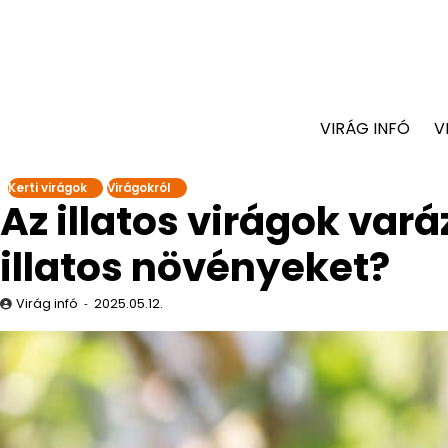
VIRÁG INFÓ
V
Kerti virágok
Virágokról
Az illatos virágok va
illatos növényeket?
Virág infó
2025.05.12.