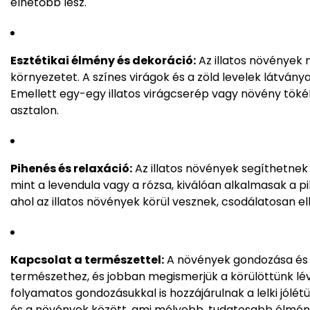
élhetőbb lesz.
Esztétikai élmény és dekoráció:
Az illatos növények 
környezetet. A színes virágok és a zöld levelek látvány
Emellett egy-egy illatos virágcserép vagy növény töké
asztalon.
Pihenés és relaxáció:
Az illatos növények segíthetne
mint a levendula vagy a rózsa, kiválóan alkalmasak a p
ahol az illatos növények körül vesznek, csodálatosan ell
Kapcsolat a természettel:
A növények gondozása és j
természethez, és jobban megismerjük a körülöttünk lév
folyamatos gondozásukkal is hozzájárulnak a lelki jólétü
és a növények között, ami mélyebb, tudatosabb élmén