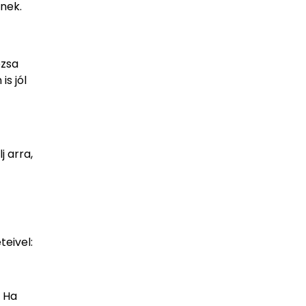
lnek.
ózsa
s jól
j arra,
eivel:
. Ha