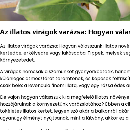
Az illatos virágok varázsa: Hogyan vál
Az illatos virágok varázsa: Hogyan válasszunk illatos nö
kertedbe, erkélyedre vagy lakásodba. Tippek, melyek se
környezetedet.
A virágok nemcsak a szemünket gyönyörködtetik, hanem il
különleges atmoszférát teremtenek, és képesek felfrissí
csak bele: a levendula finom illata, vagy egy rózsa édes 
De vajon hogyan válasszuk ki a megfelelő illatos növény
hozzájárulnak a környezetünk varázslatához? Ebben a ci
tökéletes illatos kertet, legyen szó akár a balkonról, akár
ugyanúgy élményt nyújtsanak, mint a látvány, akkor ez a 