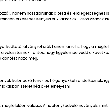
zzák, hanem hozzájárulnak a testi és lelki egészséghez is
minden érzékedet kényeztetik, akkor az illatos virágok ki
örködtető látványról szól, hanem arról is, hogy a megfel
l a választásnak, fontos, hogy figyelembe vedd a követke
b döntést hozd meg.
növények különböző fény- és hőigényekkel rendelkeznek, íg
 lakásban szeretnéd őket elhelyezni.
k megfelelően válassz. A napfénykedvelő növények, mint