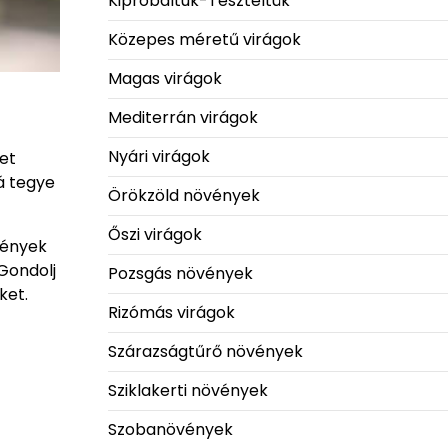
Kipróbáltuk-Teszteltük
Közepes méretű virágok
Magas virágok
Mediterrán virágok
Nyári virágok
ket
á tegye
Örökzöld növények
Őszi virágok
vények
Gondolj
Pozsgás növények
ket.
Rizómás virágok
Szárazságtűrő növények
Sziklakerti növények
Szobanövények