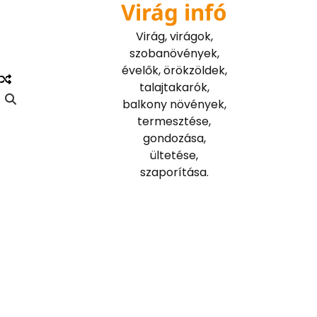
Virág infó
Skip
to
Virág, virágok,
content
szobanövények,
évelők, örökzöldek,
talajtakarók,
balkony növények,
termesztése,
gondozása,
ültetése,
szaporítása.