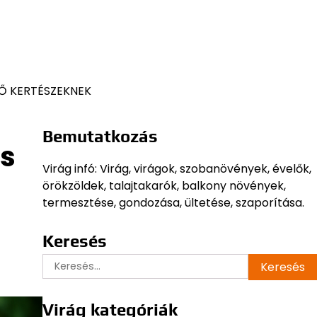
Ő KERTÉSZEKNEK
Bemutatkozás
és
Virág infó: Virág, virágok, szobanövények, évelők,
örökzöldek, talajtakarók, balkony növények,
termesztése, gondozása, ültetése, szaporítása.
Keresés
Keresés:
Virág kategóriák