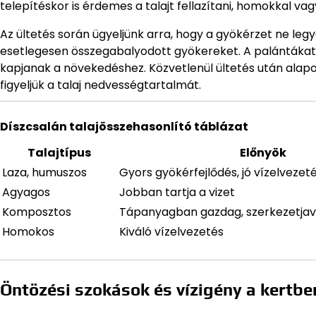
telepítéskor is érdemes a talajt fellazítani, homokkal vag
Az ültetés során ügyeljünk arra, hogy a gyökérzet ne l
esetlegesen összegabalyodott gyökereket. A palántákat
kapjanak a növekedéshez. Közvetlenül ültetés után alap
figyeljük a talaj nedvességtartalmát.
Díszcsalán talajösszehasonlító táblázat
Talajtípus
Előnyök
Laza, humuszos
Gyors gyökérfejlődés, jó vízelvezet
Agyagos
Jobban tartja a vizet
Komposztos
Tápanyagban gazdag, szerkezetjav
Homokos
Kiváló vízelvezetés
Öntözési szokások és vízigény a kertbe