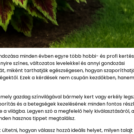
ondozása minden évben egyre több hobbi- és profi kertés
nyire színes, változatos levelekkel és annyi gondozási
ját, miként tarthatják egészségesen, hogyan szaporíthatj
ségektől. Ezek a kérdések nem csupán kezdőkben, hanem
 amely gazdag színvilágával bármely kert vagy erkély leg
porítás és a betegségek kezelésének minden fontos részl
 világba. Legyen szó a megfelelő hely kiválasztásáról, a 
 minden hasznos tippet megtalálsz.
tetni, hogyan válassz hozzá ideális helyet, milyen talajt