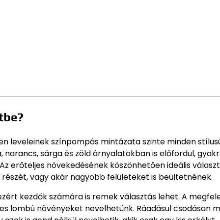
rtbe?
zen leveleinek színpompás mintázata szinte minden stílus
la, narancs, sárga és zöld árnyalatokban is előfordul, gyak
. Az erőteljes növekedésének köszönhetően ideális válasz
 részét, vagy akár nagyobb felületeket is beültetnének.
ezért kezdők számára is remek választás lehet. A megfel
ges lombú növényeket nevelhetünk. Ráadásul csodásan m