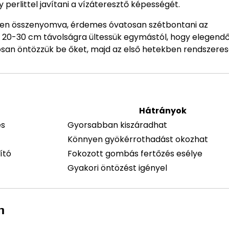
y perlittel javítani a vízáteresztő képességét.
egyen összenyomva, érdemes óvatosan szétbontani az
 20-30 cm távolságra ültessük egymástól, hogy elegendő
osan öntözzük be őket, majd az első hetekben rendszere
Hátrányok
és
Gyorsabban kiszáradhat
Könnyen gyökérrothadást okozhat
ító
Fokozott gombás fertőzés esélye
Gyakori öntözést igényel
n