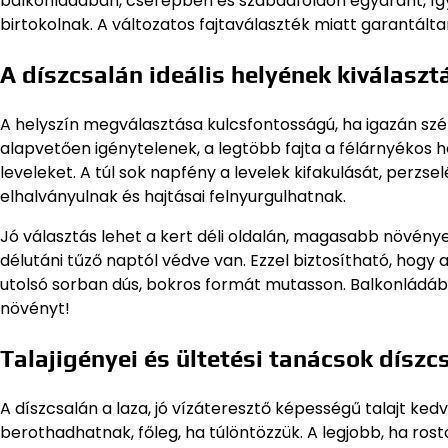
balkonládában, cserépben és szabadföldön egyaránt, így a
birtokolnak. A változatos fajtaválaszték miatt garantálta
A díszcsalán ideális helyének kiválaszt
A helyszín megválasztása kulcsfontosságú, ha igazán szé
alapvetően igénytelenek, a legtöbb fajta a félárnyékos h
leveleket. A túl sok napfény a levelek kifakulását, perzs
elhalványulnak és hajtásai felnyurgulhatnak.
Jó választás lehet a kert déli oldalán, magasabb növények
délutáni tűző naptól védve van. Ezzel biztosítható, hogy 
utolsó sorban dús, bokros formát mutasson. Balkonládába
növényt!
Talajigényei és ültetési tanácsok dísz
A díszcsalán a laza, jó vízáteresztő képességű talajt ked
berothadhatnak, főleg, ha túlöntözzük. A legjobb, ha ros