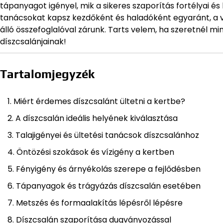
tápanyagot igényel, mik a sikeres szaporítás fortélyai é
tanácsokat kapsz kezdőként és haladóként egyaránt, a 
álló összefoglalóval zárunk. Tarts velem, ha szeretnél m
díszcsalánjainak!
Tartalomjegyzék
Miért érdemes díszcsalánt ültetni a kertbe?
A díszcsalán ideális helyének kiválasztása
Talajigényei és ültetési tanácsok díszcsalánhoz
Öntözési szokások és vízigény a kertben
Fényigény és árnyékolás szerepe a fejlődésben
Tápanyagok és trágyázás díszcsalán esetében
Metszés és formaalakítás lépésről lépésre
Díszcsalán szaporítása dugványozással