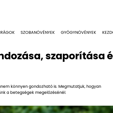
IRÁGOK
SZOBANÖVÉNYEK
GYÓGYNÖVÉNYEK
KEZD
ndozása, szaporítása 
, hanem könnyen gondozható is. Megmutatjuk, hogyan
jünk a betegségek megelőzésénél.