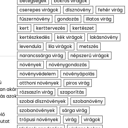
betegségek
bokros virágok
cserepes virágok
dísznövény
fehér virág
fűszernövény
gondozás
illatos virág
kert
kerttervezés
kertészet
kertészkedés
kék virágok
lakásnövény
levendula
lila virágok
metszés
narancssárga virág
népszerű virágok
növények
növénygondozás
növényvédelem
növényápolás
ú
otthoni növények
piros virág
ran akár
rózsaszín virág
szaporítás
tás azok
szobai dísznövények
szobanövény
szobanövények
sárga virág
elő
trópusi növények
virág
virágok
utat