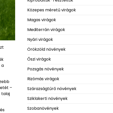
Kipróbáltuk-Teszteltük
Közepes méretű virágok
Magas virágok
Mediterrán virágok
Nyári virágok
zt
Örökzöld növények
Őszi virágok
ák
 a
Pozsgás növények
Rizómás virágok
szebb
etét –
Szárazságtűrő növények
talaj
Sziklakerti növények
Szobanövények
 és