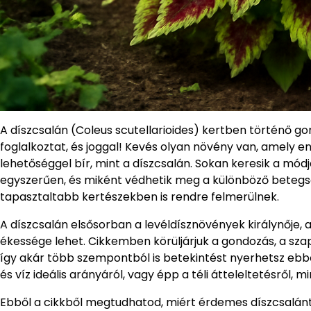
A díszcsalán (Coleus scutellarioides) kertben történő g
foglalkoztat, és joggal! Kevés olyan növény van, amely en
lehetőséggel bír, mint a díszcsalán. Sokan keresik a mód
egyszerűen, és miként védhetik meg a különböző beteg
tapasztaltabb kertészekben is rendre felmerülnek.
A díszcsalán elsősorban a levéldísznövények királynője,
ékessége lehet. Cikkemben körüljárjuk a gondozás, a sza
így akár több szempontból is betekintést nyerhetsz ebbe a
és víz ideális arányáról, vagy épp a téli átteleltetésről,
Ebből a cikkből megtudhatod, miért érdemes díszcsalánt ül