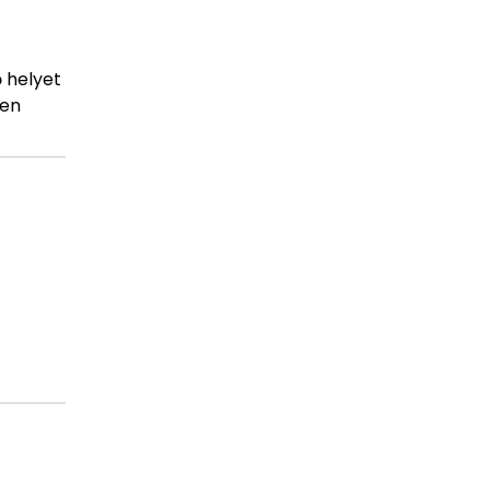
 helyet
sen