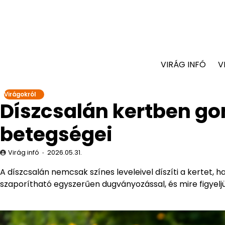
VIRÁG INFÓ
V
Virágokról
Díszcsalán kertben go
betegségei
Virág infó
2026.05.31.
A díszcsalán nemcsak színes leveleivel díszíti a kertet
szaporítható egyszerűen dugványozással, és mire figyel