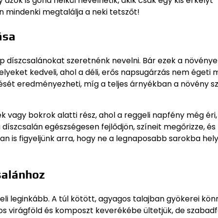
zok is gond nélkül nevelhetik, akik csak egy kis erkélyt
n mindenki megtalálja a neki tetszőt!
ása
p díszcsalánokat szeretnénk nevelni. Bár ezek a növénye
elyeket kedveli, ahol a déli, erős napsugárzás nem égeti 
elését eredményezheti, míg a teljes árnyékban a növény sz
 vagy bokrok alatti rész, ahol a reggeli napfény még éri,
a díszcsalán egészségesen fejlődjön, színeit megőrizze, é
n is figyeljünk arra, hogy ne a legnaposabb sarokba hel
csalánhoz
veli leginkább. A túl kötött, agyagos talajban gyökerei kö
tos virágföld és komposzt keverékébe ültetjük, de szabad