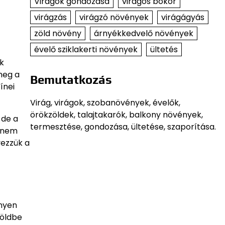
Virágok gondozása
virágos bokor
virágzás
virágzó növények
virágágyás
zöld növény
árnyékkedvelő növények
évelő sziklakerti növények
ültetés
k
meg a
Bemutatkozás
ínei
Virág, virágok, szobanövények, évelők,
örökzöldek, talajtakarók, balkony növények,
 de a
termesztése, gondozása, ültetése, szaporítása.
s nem
yezzük a
nnyen
földbe