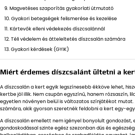
Magvetéses szaporítás gyakorlati útmutató
Gyakori betegségek felismerése és kezelése
Kártevők elleni védekezés díszcsalánnál
Téli védelem és átteleltetés díszcsalán számára
Gyakori kérdések (GYIK)
Miért érdemes díszcsalánt ültetni a ke
A díszcsalán a kert egyik legszínesebb ékköve lehet, his
kertbe jól illik. Nem csupán egyszínű, hanem rózsaszín, li
egyetlen növényen belül is változatos színjátékot mutat
számára, akik gyorsan szeretnék feldobni a kert egy-egy
A díszcsalán emellett nem igényel bonyolult gondozást, 
gondoskodással szinte egész szezonban dús és egészsé