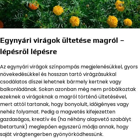
Egynyári virágok ültetése magról –
lépésről lépésre
Az egynyári virágok színpompás megjelenésükkel, gyors
növekedésükkel és hosszan tartó virágzásukkal
csodálatos díszei lehetnek bármely kertnek vagy
balkonládának. Sokan azonban még nem próbálkoztak
ezeknek a virágoknak a magról történő ültetésével,
mert attól tartanak, hogy bonyolult, időigényes vagy
nehéz folyamat. Pedig a magvetés kifejezetten
gazdaságos, kreatív és (ha néhány alapvető szabályt
betartunk) meglepően egyszerű módja annak, hogy
saját virágtengerben gyönyörködhessünk.