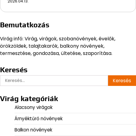
2026.04.13.
Bemutatkozás
Virág infó: Virág, virágok, szobanövények, évelők,
örökzöldek, talajtakarók, balkony növények,
termesztése, gondozása, ültetése, szaporítása.
Keresés
Keresés:
Virág kategóriák
Alacsony virágok
Árnyéktűrő növények
Balkon növények