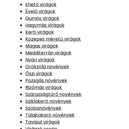
Ehető virágok
Évelő virágok
Gumós virágok
Hagymás virágok
Kerti virágok
Közepes méretű virágok
Magas virágok
Medditerrán virágok
Nyári virágok
Örökzöld növények
Őszi virágok
Pozsgás növények
Rizómás virágok
Szárazságtűrő növények
Sziklakerti növények
Szobanövények
Talajtakaró növények
Tavaszi virágok
Virágzó cserje