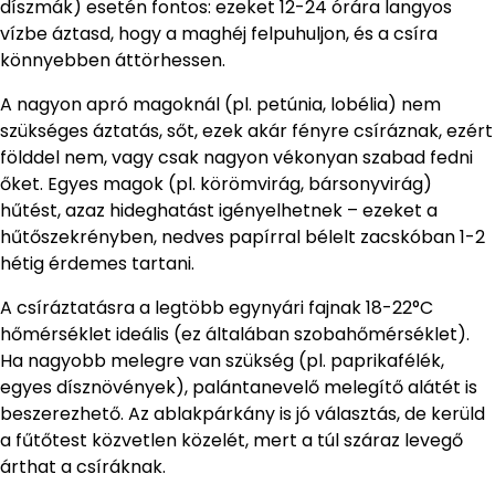
díszmák) esetén fontos: ezeket 12-24 órára langyos
vízbe áztasd, hogy a maghéj felpuhuljon, és a csíra
könnyebben áttörhessen.
A nagyon apró magoknál (pl. petúnia, lobélia) nem
szükséges áztatás, sőt, ezek akár fényre csíráznak, ezért
földdel nem, vagy csak nagyon vékonyan szabad fedni
őket. Egyes magok (pl. körömvirág, bársonyvirág)
hűtést, azaz hideghatást igényelhetnek – ezeket a
hűtőszekrényben, nedves papírral bélelt zacskóban 1-2
hétig érdemes tartani.
A csíráztatásra a legtöbb egynyári fajnak 18-22°C
hőmérséklet ideális (ez általában szobahőmérséklet).
Ha nagyobb melegre van szükség (pl. paprikafélék,
egyes dísznövények), palántanevelő melegítő alátét is
beszerezhető. Az ablakpárkány is jó választás, de kerüld
a fűtőtest közvetlen közelét, mert a túl száraz levegő
árthat a csíráknak.