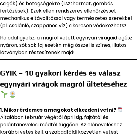
csigák) és betegségekre (lisztharmat, gombás
fertőzések). Ezek ellen rendszeres ellenőrzéssel,
mechanikus eltávolítással vagy természetes szerekkel
(pl. csalánlé, szappanos víz) sikeresen védekezhetsz.
Ha odafigyelsz, a magról vetett egynyári virágaid egész
nyáron, sőt sok faj esetén még ősszel is színes, illatos
látványban részesítenek majd!
GYIK – 10 gyakori kérdés és válasz
egynyári virágok magról ültetéséhez
1. Mikor érdemes a magokat elkezdeni vetni?
Általában február végétől áprilisig, fajtától és
palántanevelési módtól függően. Az előneveléshez
korábbi vetés kell, a szabadföldi közvetlen vetést