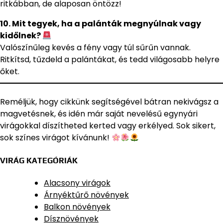
ritkábban, de alaposan öntözz!
10. Mit tegyek, ha a palánták megnyúlnak vagy
kidőlnek?
Valószínűleg kevés a fény vagy túl sűrűn vannak.
Ritkítsd, tűzdeld a palántákat, és tedd világosabb helyre
őket.
Reméljük, hogy cikkünk segítségével bátran nekivágsz a
magvetésnek, és idén már saját nevelésű egynyári
virágokkal díszítheted kerted vagy erkélyed. Sok sikert,
sok színes virágot kívánunk!
VIRÁG KATEGÓRIÁK
Alacsony virágok
Árnyéktűrő növények
Balkon növények
Dísznövények