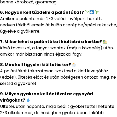
benne kórokozó, gyommag.
6. Hogyan kell tűzdelni a palántákat?
Amikor a palánta már 2-3 valódi levélpárt hozott,
nedves földből emeld át külön cserépbe/spéci rekeszbe,
ügyelve a gyökérre.
7. Mikor lehet a palántákat kiültetni a kertbe?
Késő tavasszal, a fagyosszentek (május közepéig) után,
amikor már biztosan nincs éjszakai fagy.
8. Mire kell figyelni kiültetéskor?
A palántákat fokozatosan szoktasd a kinti levegőhöz
(edzés), ültetés előtt és után bőségesen öntözd meg, ne
sértsd a gyökeret.
9. Milyen gyakran kell öntözni az egynyári
virágokat?
Ültetés után naponta, majd beállt gyökérzettel hetente
2-3 alkalommal, de hőségben gyakrabban. Inkább