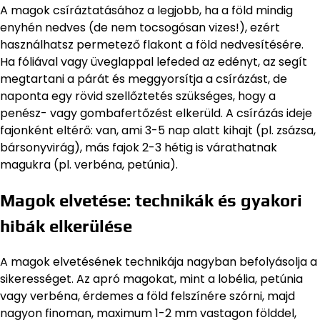
A magok csíráztatásához a legjobb, ha a föld mindig
enyhén nedves (de nem tocsogósan vizes!), ezért
használhatsz permetező flakont a föld nedvesítésére.
Ha fóliával vagy üveglappal lefeded az edényt, az segít
megtartani a párát és meggyorsítja a csírázást, de
naponta egy rövid szellőztetés szükséges, hogy a
penész- vagy gombafertőzést elkerüld. A csírázás ideje
fajonként eltérő: van, ami 3-5 nap alatt kihajt (pl. zsázsa,
bársonyvirág), más fajok 2-3 hétig is várathatnak
magukra (pl. verbéna, petúnia).
Magok elvetése: technikák és gyakori
hibák elkerülése
A magok elvetésének technikája nagyban befolyásolja a
sikerességet. Az apró magokat, mint a lobélia, petúnia
vagy verbéna, érdemes a föld felszínére szórni, majd
nagyon finoman, maximum 1-2 mm vastagon földdel,