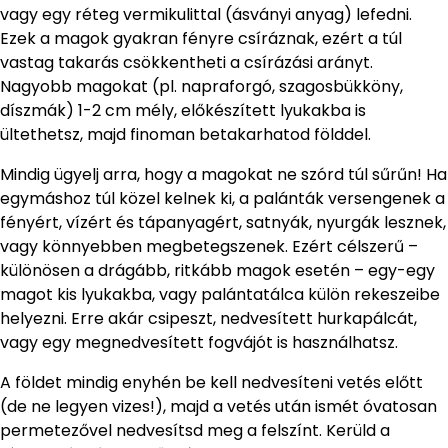
vagy egy réteg vermikulittal (ásványi anyag) lefedni.
Ezek a magok gyakran fényre csíráznak, ezért a túl
vastag takarás csökkentheti a csírázási arányt.
Nagyobb magokat (pl. napraforgó, szagosbükköny,
díszmák) 1-2 cm mély, előkészített lyukakba is
ültethetsz, majd finoman betakarhatod földdel.
Mindig ügyelj arra, hogy a magokat ne szórd túl sűrűn! Ha
egymáshoz túl közel kelnek ki, a palánták versengenek a
fényért, vízért és tápanyagért, satnyák, nyurgák lesznek,
vagy könnyebben megbetegszenek. Ezért célszerű –
különösen a drágább, ritkább magok esetén – egy-egy
magot kis lyukakba, vagy palántatálca külön rekeszeibe
helyezni. Erre akár csipeszt, nedvesített hurkapálcát,
vagy egy megnedvesített fogvájót is használhatsz.
A földet mindig enyhén be kell nedvesíteni vetés előtt
(de ne legyen vizes!), majd a vetés után ismét óvatosan
permetezővel nedvesítsd meg a felszínt. Kerüld a