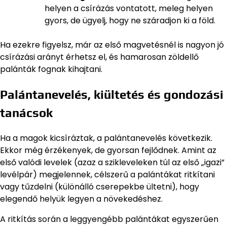
helyen a csírázás vontatott, meleg helyen
gyors, de ügyelj, hogy ne száradjon ki a föld.
Ha ezekre figyelsz, már az első magvetésnél is nagyon jó
csírázási arányt érhetsz el, és hamarosan zöldellő
palánták fognak kihajtani.
Palántanevelés, kiültetés és gondozási
tanácsok
Ha a magok kicsíráztak, a palántanevelés következik.
Ekkor még érzékenyek, de gyorsan fejlődnek. Amint az
első valódi levelek (azaz a szikleveleken túl az első „igazi”
levélpár) megjelennek, célszerű a palántákat ritkítani
vagy tűzdelni (különálló cserepekbe ültetni), hogy
elegendő helyük legyen a növekedéshez.
A ritkítás során a leggyengébb palántákat egyszerűen