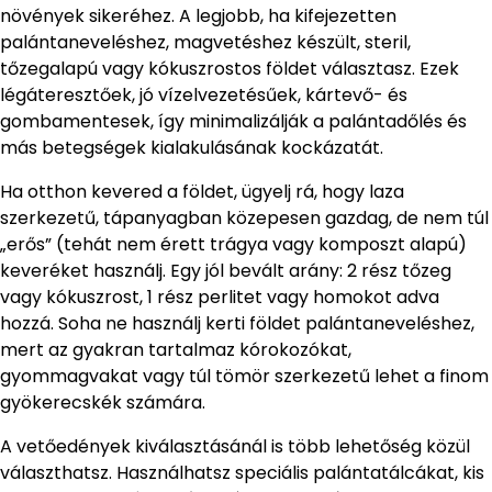
növények sikeréhez. A legjobb, ha kifejezetten
palántaneveléshez, magvetéshez készült, steril,
tőzegalapú vagy kókuszrostos földet választasz. Ezek
légáteresztőek, jó vízelvezetésűek, kártevő- és
gombamentesek, így minimalizálják a palántadőlés és
más betegségek kialakulásának kockázatát.
Ha otthon kevered a földet, ügyelj rá, hogy laza
szerkezetű, tápanyagban közepesen gazdag, de nem túl
„erős” (tehát nem érett trágya vagy komposzt alapú)
keveréket használj. Egy jól bevált arány: 2 rész tőzeg
vagy kókuszrost, 1 rész perlitet vagy homokot adva
hozzá. Soha ne használj kerti földet palántaneveléshez,
mert az gyakran tartalmaz kórokozókat,
gyommagvakat vagy túl tömör szerkezetű lehet a finom
gyökerecskék számára.
A vetőedények kiválasztásánál is több lehetőség közül
választhatsz. Használhatsz speciális palántatálcákat, kis