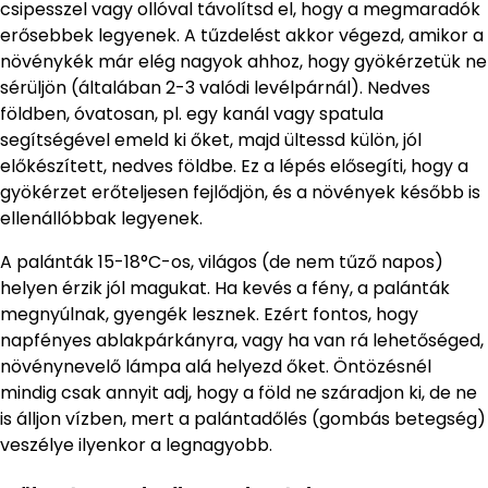
csipesszel vagy ollóval távolítsd el, hogy a megmaradók
erősebbek legyenek. A tűzdelést akkor végezd, amikor a
növénykék már elég nagyok ahhoz, hogy gyökérzetük ne
sérüljön (általában 2-3 valódi levélpárnál). Nedves
földben, óvatosan, pl. egy kanál vagy spatula
segítségével emeld ki őket, majd ültessd külön, jól
előkészített, nedves földbe. Ez a lépés elősegíti, hogy a
gyökérzet erőteljesen fejlődjön, és a növények később is
ellenállóbbak legyenek.
A palánták 15-18°C-os, világos (de nem tűző napos)
helyen érzik jól magukat. Ha kevés a fény, a palánták
megnyúlnak, gyengék lesznek. Ezért fontos, hogy
napfényes ablakpárkányra, vagy ha van rá lehetőséged,
növénynevelő lámpa alá helyezd őket. Öntözésnél
mindig csak annyit adj, hogy a föld ne száradjon ki, de ne
is álljon vízben, mert a palántadőlés (gombás betegség)
veszélye ilyenkor a legnagyobb.