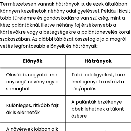
Természetesen vannak hátrányok is, de ezek általában
könnyen kezelhetők néhány odafigyeléssel. Például kicsit
több türelemre és gondoskodásra van szükség, mint a
kész palántáknál, illetve néhány faj érzékenyebb a
kártevőkre vagy a betegségekre a palántanevelés korai
szakaszában. Az alábbi táblázat összefoglalja a magról
vetés legfontosabb előnyeit és hátrányait:
Előnyök
Hátrányok
Olcsóbb, nagyobb me
Több odafigyelést, türe
nnyiségű növény egy c
lmet igényel a csírázta
somagból
tás/ápolás
A palánták érzékenye
Különleges, ritkább fajt
bbek lehetnek a túlönt
ák is elérhetők
özésre
A növények jobban alk