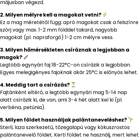
májusban végezd.
2. Milyen mélyre kell a magokat vetni?
Ez a mag méretétől függ: apró magokat csak a felszínre
szórj vagy max. 1-2 mm földdel takard, nagyobb
magokat (pl. napraforgó) 1-2 cm mélyre vess.
3. Milyen hőmérsékleten csíráznak a legjobban a
magok?
Legtöbb egynyári faj 18-22°C-on csírázik a legjobban.
Egyes melegigényes fajoknak akár 25°C is előnyös lehet.
4. Meddig tart a csírázás?
Fajtánként eltérő, a legtöbb egynyári mag 5-14 nap
alatt csírázik ki, de van, ami 3-4 hét alatt kel ki (pl.
verbéna, petúnia).
5. Milyen földet használjak palántaneveléshez?
Steril, laza szerkezetű, tőzegalapú vagy kókuszrostos
palántanevelő földet. Kerti földet ne használj, mert lehet