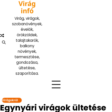
Virág
Skip
to
infó
content
Virág, virágok,
szobanövények,
évelők,
örökzöldek,
talajtakarók,
balkony
növények,
termesztése,
gondozása,
ültetése,
szaporítása.
Virágokról
Egynyári virágok ültetése