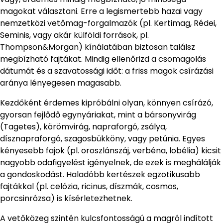
magokat választani. Erre a legismertebb hazai vagy
nemzetközi vetőmag-forgalmazók (pl. Kertimag, Rédei,
Seminis, vagy akár külföldi források, pl.
Thompson&Morgan) kínálatában biztosan találsz
megbízható fajtákat. Mindig ellenőrizd a csomagolás
dátumát és a szavatossági időt: a friss magok csírázási
aránya lényegesen magasabb.
Kezdőként érdemes kipróbálni olyan, könnyen csírázó,
gyorsan fejlődő egynyáriakat, mint a bársonyvirág
(Tagetes), körömvirág, napraforgó, zsálya,
dísznapraforgó, szagosbükköny, vagy petúnia. Egyes
kényesebb fajok (pl. oroszlánszáj, verbéna, lobélia) kicsit
nagyobb odafigyelést igényelnek, de ezek is meghálálják
a gondoskodást. Haladóbb kertészek egzotikusabb
fajtákkal (pl. celózia, ricinus, díszmák, cosmos,
porcsinrózsa) is kísérletezhetnek.
A vetőközeg szintén kulcsfontosságú a magról indított