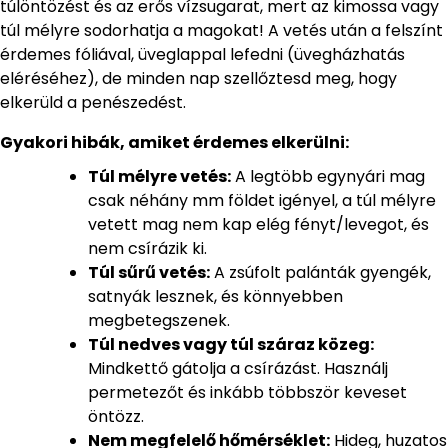
túlöntözést és az erős vízsugarat, mert az kimossa vagy
túl mélyre sodorhatja a magokat! A vetés után a felszínt
érdemes fóliával, üveglappal lefedni (üvegházhatás
eléréséhez), de minden nap szellőztesd meg, hogy
elkerüld a penészedést.
Gyakori hibák, amiket érdemes elkerülni:
Túl mélyre vetés:
A legtöbb egynyári mag
csak néhány mm földet igényel, a túl mélyre
vetett mag nem kap elég fényt/levegot, és
nem csírázik ki.
Túl sűrű vetés:
A zsúfolt palánták gyengék,
satnyák lesznek, és könnyebben
megbetegszenek.
Túl nedves vagy túl száraz közeg:
Mindkettő gátolja a csírázást. Használj
permetezőt és inkább többször keveset
öntözz.
Nem megfelelő hőmérséklet:
Hideg, huzatos