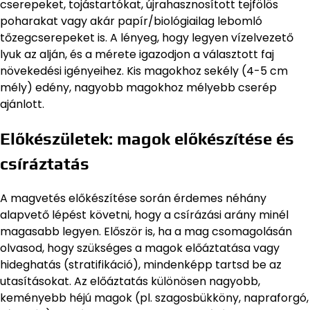
cserepeket, tojástartókat, újrahasznosított tejfölös
poharakat vagy akár papír/biológiailag lebomló
tőzegcserepeket is. A lényeg, hogy legyen vízelvezető
lyuk az alján, és a mérete igazodjon a választott faj
növekedési igényeihez. Kis magokhoz sekély (4-5 cm
mély) edény, nagyobb magokhoz mélyebb cserép
ajánlott.
Előkészületek: magok előkészítése és
csíráztatás
A magvetés előkészítése során érdemes néhány
alapvető lépést követni, hogy a csírázási arány minél
magasabb legyen. Először is, ha a mag csomagolásán
olvasod, hogy szükséges a magok előáztatása vagy
hideghatás (stratifikáció), mindenképp tartsd be az
utasításokat. Az előáztatás különösen nagyobb,
keményebb héjú magok (pl. szagosbükköny, napraforgó,