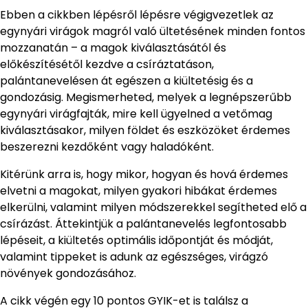
Ebben a cikkben lépésről lépésre végigvezetlek az
egynyári virágok magról való ültetésének minden fontos
mozzanatán – a magok kiválasztásától és
előkészítésétől kezdve a csíráztatáson,
palántanevelésen át egészen a kiültetésig és a
gondozásig. Megismerheted, melyek a legnépszerűbb
egynyári virágfajták, mire kell ügyelned a vetőmag
kiválasztásakor, milyen földet és eszközöket érdemes
beszerezni kezdőként vagy haladóként.
Kitérünk arra is, hogy mikor, hogyan és hová érdemes
elvetni a magokat, milyen gyakori hibákat érdemes
elkerülni, valamint milyen módszerekkel segítheted elő a
csírázást. Áttekintjük a palántanevelés legfontosabb
lépéseit, a kiültetés optimális időpontját és módját,
valamint tippeket is adunk az egészséges, virágzó
növények gondozásához.
A cikk végén egy 10 pontos GYIK-et is találsz a