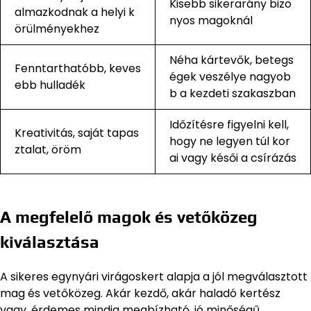
Kisebb sikerarány bizo
almazkodnak a helyi k
nyos magoknál
örülményekhez
Néha kártevők, betegs
Fenntarthatóbb, keves
égek veszélye nagyob
ebb hulladék
b a kezdeti szakaszban
Időzítésre figyelni kell,
Kreativitás, saját tapas
hogy ne legyen túl kor
ztalat, öröm
ai vagy késői a csírázás
A megfelelő magok és vetőközeg
kiválasztása
A sikeres egynyári virágoskert alapja a jól megválasztott
mag és vetőközeg. Akár kezdő, akár haladó kertész
vagy, érdemes mindig megbízható, jó minőségű