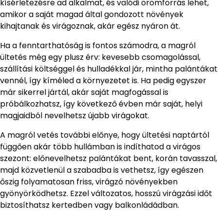
kísérletezésre ad alkalmat, és valódi örömforrás lehet,
amikor a saját magad által gondozott növények
kihajtanak és virágoznak, akár egész nyáron át.
Ha a fenntarthatóság is fontos számodra, a magról
ültetés még egy plusz érv: kevesebb csomagolással,
szállítási költséggel és hulladékkal jár, mintha palántákat
vennél, így kíméled a környezetet is. Ha pedig egyszer
már sikerrel jártál, akár saját magfogással is
próbálkozhatsz, így következő évben már saját, helyi
magjaidból nevelhetsz újabb virágokat.
A magról vetés további előnye, hogy ültetési naptártól
függően akár több hullámban is indíthatod a virágos
szezont: előnevelhetsz palántákat bent, korán tavasszal,
majd közvetlenül a szabadba is vethetsz, így egészen
őszig folyamatosan friss, virágzó növényekben
gyönyörködhetsz. Ezzel változatos, hosszú virágzási időt
biztosíthatsz kertedben vagy balkonládádban.