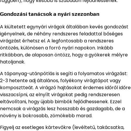
függően), hogy később is szabadon fejlődhessenek.
Gondozási tanácsok a nyári szezonban
A kiültetett egynyári virágok általában kevés gondozást
igényelnek, de néhány rendszeres feladattal bőséges
virágzást érhetsz el. A legfontosabb a rendszeres
öntözés, különösen a forró nyári napokon. Inkább
ritkábban, de alaposan öntözz, hogy a gyökerek mélyre
hatoljanak.
A tápanyag-utánpótlás is segíti a folyamatos virágzást:
2-3 hetente adj általános, folyékony virágtápot vagy
komposztteát. A virágzó hajtásokat érdemes időről időre
visszacsípni, az elnyílt virágokat pedig rendszeresen
eltávolítani, hogy újabb bimbók fejlődhessenek. Ezzel
nemcsak a virágzás lesz hosszabb és gazdagabb, de a
növény is bokrosabb, zömökebb marad.
Figyelj az esetleges kártevőkre (levéltetű, takácsatka,