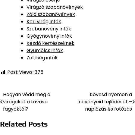
Virágzó szobanövények
Zöld szobanövények
Keri virág infók
Szobanövény infók
Gyógynövény infók
Kezdő kertészeknek
Gyümölcs infók
Zöldség infók
Post Views:
375
Hogyan védd meg a
Kövesd nyomon a
Bejegyzés
virágokat a tavaszi
növényeid fejlődését –
navigáció
fagyoktól?
naplózás és fotózás
Related Posts