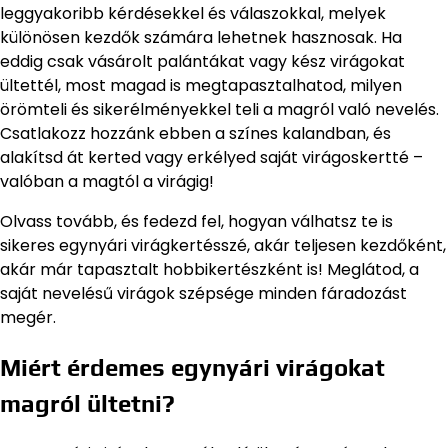
leggyakoribb kérdésekkel és válaszokkal, melyek
különösen kezdők számára lehetnek hasznosak. Ha
eddig csak vásárolt palántákat vagy kész virágokat
ültettél, most magad is megtapasztalhatod, milyen
örömteli és sikerélményekkel teli a magról való nevelés.
Csatlakozz hozzánk ebben a színes kalandban, és
alakítsd át kerted vagy erkélyed saját virágoskertté –
valóban a magtól a virágig!
Olvass tovább, és fedezd fel, hogyan válhatsz te is
sikeres egynyári virágkertésszé, akár teljesen kezdőként,
akár már tapasztalt hobbikertészként is! Meglátod, a
saját nevelésű virágok szépsége minden fáradozást
megér.
Miért érdemes egynyári virágokat
magról ültetni?