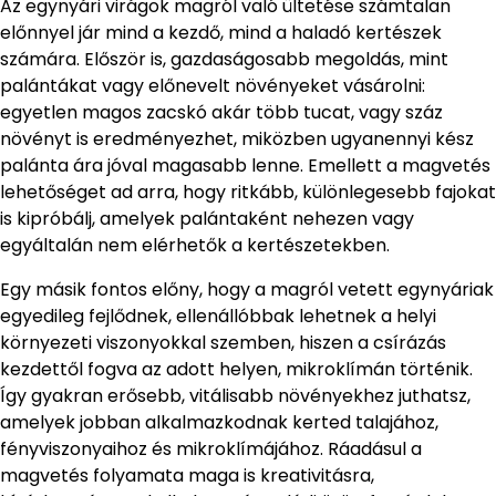
Az egynyári virágok magról való ültetése számtalan
előnnyel jár mind a kezdő, mind a haladó kertészek
számára. Először is, gazdaságosabb megoldás, mint
palántákat vagy előnevelt növényeket vásárolni:
egyetlen magos zacskó akár több tucat, vagy száz
növényt is eredményezhet, miközben ugyanennyi kész
palánta ára jóval magasabb lenne. Emellett a magvetés
lehetőséget ad arra, hogy ritkább, különlegesebb fajokat
is kipróbálj, amelyek palántaként nehezen vagy
egyáltalán nem elérhetők a kertészetekben.
Egy másik fontos előny, hogy a magról vetett egynyáriak
egyedileg fejlődnek, ellenállóbbak lehetnek a helyi
környezeti viszonyokkal szemben, hiszen a csírázás
kezdettől fogva az adott helyen, mikroklímán történik.
Így gyakran erősebb, vitálisabb növényekhez juthatsz,
amelyek jobban alkalmazkodnak kerted talajához,
fényviszonyaihoz és mikroklímájához. Ráadásul a
magvetés folyamata maga is kreativitásra,