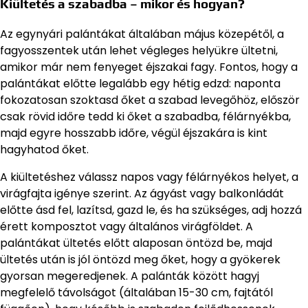
Kiültetés a szabadba – mikor és hogyan?
Az egynyári palántákat általában május közepétől, a
fagyosszentek után lehet végleges helyükre ültetni,
amikor már nem fenyeget éjszakai fagy. Fontos, hogy a
palántákat előtte legalább egy hétig edzd: naponta
fokozatosan szoktasd őket a szabad levegőhöz, először
csak rövid időre tedd ki őket a szabadba, félárnyékba,
majd egyre hosszabb időre, végül éjszakára is kint
hagyhatod őket.
A kiültetéshez válassz napos vagy félárnyékos helyet, a
virágfajta igénye szerint. Az ágyást vagy balkonládát
előtte ásd fel, lazítsd, gazd le, és ha szükséges, adj hozzá
érett komposztot vagy általános virágföldet. A
palántákat ültetés előtt alaposan öntözd be, majd
ültetés után is jól öntözd meg őket, hogy a gyökerek
gyorsan megeredjenek. A palánták között hagyj
megfelelő távolságot (általában 15-30 cm, fajtától