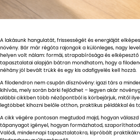
A lakásunk hangulatát, frissességét és energiáját elkép
növény. Bár már régóta rajongok a különleges, nagy leve
helyen volt nálam: formái, strapabírósága és elképesztő 
tapasztalatai alapján bátran mondhatom, hogy a filod
néhány jól bevált trükk és egy kis odafigyelés kell hozzá.
A filodendron nem csupán dísznövény: igazi társ a mind
kihívás, mely során bárki fejlődhet – legyen akár növény
alábbi cikkben több nézőpontból is körbejárjuk, mitől ily
legtöbbet kihozni belőle otthon, praktikus példákkal és 
A cikk végére pontosan megtudod majd, hogyan válaszd ki 
tápanyagot igényel, hogyan formázhatod, szaporíthatod
Valódi, mindennapi tapasztalatokra, kipróbált praktikákr