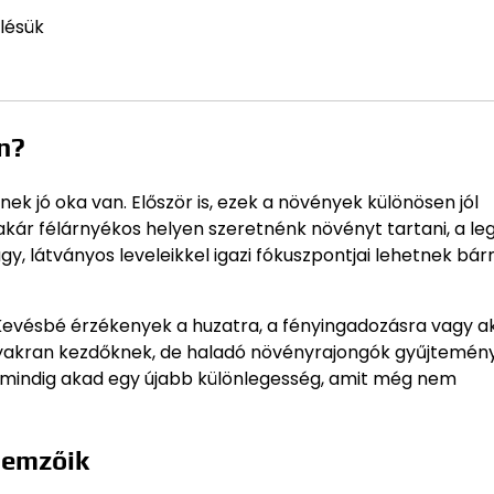
lésük
n?
ek jó oka van. Először is, ezek a növények különösen jól
akár félárnyékos helyen szeretnénk növényt tartani, a l
gy, látványos leveleikkel igazi fókuszpontjai lehetnek bá
Kevésbé érzékenyek a huzatra, a fényingadozásra vagy a
k gyakran kezdőknek, de haladó növényrajongók gyűjtemé
így mindig akad egy újabb különlegesség, amit még nem
llemzőik