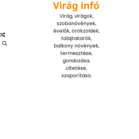
Virág infó
Skip
to
Virág, virágok,
content
szobanövények,
évelők, örökzöldek,
talajtakarók,
balkony növények,
termesztése,
gondozása,
ültetése,
szaporítása.