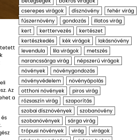
betegségek
bokros virágok
cserepes virágok
dísznövény
fehér virág
fűszernövény
gondozás
illatos virág
kert
kerttervezés
kertészet
kertészkedés
kék virágok
lakásnövény
tetett
levendula
lila virágok
metszés
k
narancssárga virág
népszerű virágok
k
növények
növénygondozás
növényvédelem
növényápolás
eli
sz. Az
otthoni növények
piros virág
lehet a
rózsaszín virág
szaporítás
szobai dísznövények
szobanövény
 és
szobanövények
sárga virág
.
trópusi növények
virág
virágok
gész