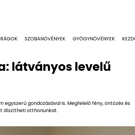
IRÁGOK
SZOBANÖVÉNYEK
GYÓGYNÖVÉNYEK
KEZD
: látványos levelű
em egyszerű gondozásával is. Megfelelő fény, öntözés és
 díszítheti otthonunkat.