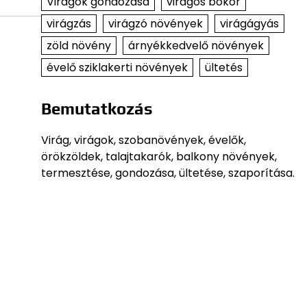
Virágok gondozása
virágos bokor
virágzás
virágzó növények
virágágyás
zöld növény
árnyékkedvelő növények
évelő sziklakerti növények
ültetés
Bemutatkozás
Virág, virágok, szobanövények, évelők,
örökzöldek, talajtakarók, balkony növények,
termesztése, gondozása, ültetése, szaporítása.