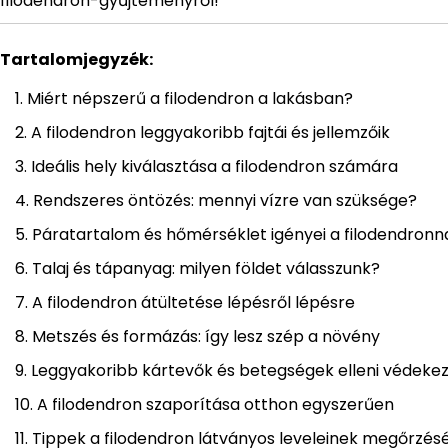
filodendron-gyűjteményről!
Tartalomjegyzék:
Miért népszerű a filodendron a lakásban?
A filodendron leggyakoribb fajtái és jellemzőik
Ideális hely kiválasztása a filodendron számára
Rendszeres öntözés: mennyi vízre van szüksége?
Páratartalom és hőmérséklet igényei a filodendronn
Talaj és tápanyag: milyen földet válasszunk?
A filodendron átültetése lépésről lépésre
Metszés és formázás: így lesz szép a növény
Leggyakoribb kártevők és betegségek elleni védeke
A filodendron szaporítása otthon egyszerűen
Tippek a filodendron látványos leveleinek megőrzés