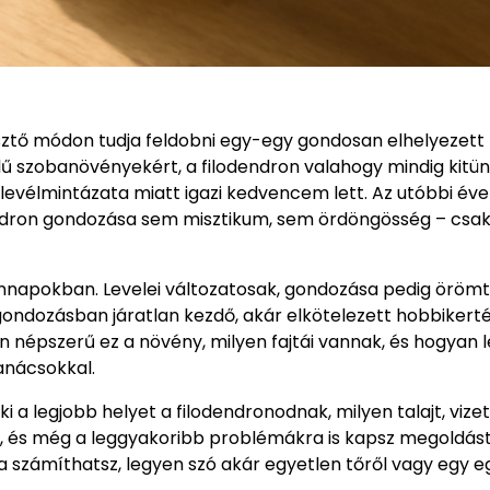
esztő módon tudja feldobni egy-egy gondosan elhelyezett
lű szobanövényekért, a filodendron valahogy mindig kitün
levélmintázata miatt igazi kedvencem lett. Az utóbbi éve
endron gondozása sem misztikum, sem ördöngösség – csa
ennapokban. Levelei változatosak, gondozása pedig örömt
gondozásban járatlan kezdő, akár elkötelezett hobbikerté
en népszerű ez a növény, milyen fajtái vannak, és hogyan 
tanácsokkal.
a legjobb helyet a filodendronodnak, milyen talajt, vizet
, és még a leggyakoribb problémákra is kapsz megoldást
a számíthatsz, legyen szó akár egyetlen tőről vagy egy e