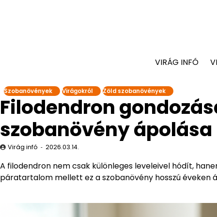
VIRÁG INFÓ
V
Szobanövények
Virágokról
Zöld szobanövények
Filodendron gondozása
szobanövény ápolása
Virág infó
2026.03.14.
A filodendron nem csak különleges leveleivel hódít, han
páratartalom mellett ez a szobanövény hosszú éveken át