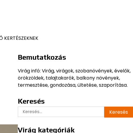
Ő KERTÉSZEKNEK
Bemutatkozás
Virág infó: Virág, virágok, szobanövények, évelők,
örökzöldek, talajtakarók, balkony növények,
termesztése, gondozása, ültetése, szaporítása.
Keresés
Keresés:
Virág kategóriák