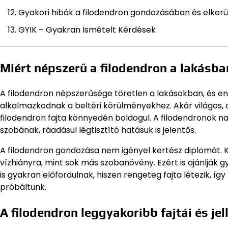
Gyakori hibák a filodendron gondozásában és elkerü
GYIK – Gyakran Ismételt Kérdések
Miért népszerű a filodendron a lakásba
A filodendron népszerűsége töretlen a lakásokban, és enn
alkalmazkodnak a beltéri körülményekhez. Akár világos, 
filodendron fajta könnyedén boldogul. A filodendronok na
szobának, ráadásul légtisztító hatásuk is jelentős.
A filodendron gondozása nem igényel kertész diplomát. 
vízhiányra, mint sok más szobanövény. Ezért is ajánljá
is gyakran előfordulnak, hiszen rengeteg fajta létezik, 
próbáltunk.
A filodendron leggyakoribb fajtái és je