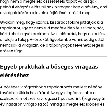
hogy nem a megfelelő összetételű tápot választják:
például virágzás előtt túl sok nitrogént kap a növény, ami
a virágok kárára a levelek fejlődését erősíti meg.
Gyakori még, hogy száraz, kiszáradt földre juttatják ki a
tápoldatot, így az nem tud megfelelően felszívódni, sőt,
kárt tehet a gyökerekben. Az is előfordul, hogy a kertész
elfelejti a talaj pH-értékét figyelembe venni, pedig ettől
nemcsak a virágszín, de a tápanyagok felvehetősége is
erősen függ.
Egyéb praktikák a bőséges virágzás
eléréséhez
A bőséges virágzáshoz a tápoldatozás mellett néhány
további trükk is hozzájárul. Az egyik legfontosabb a
szakszerű metszés: a virágzási típus szerint (régi vagy új
évi hajtáson virágzó fajta) mindig a megfelelő időben és