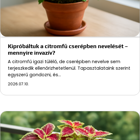
Kipróbáltuk a citromfű cserépben nevelését –
mennyire invazív?
A citromfű igazi túlélő, de cserépben nevelve sem
terjeszkedik ellenőrizhetetlenül. Tapasztalataink szerint
egyszerű gondozni, és…
2026.07.10.