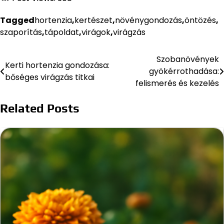
Tagged
hortenzia
,
kertészet
,
növénygondozás
,
öntözés
,
szaporítás
,
tápoldat
,
virágok
,
virágzás
Szobanövények
Bejegyzés
Kerti hortenzia gondozása:
gyökérrothadása:
bőséges virágzás titkai
navigáció
felismerés és kezelés
Related Posts