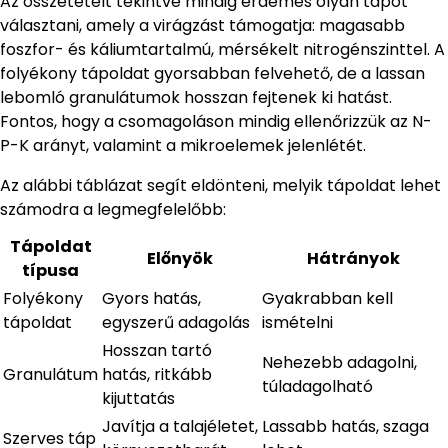
Az összetételt tekintve mindig érdemes olyan tápot
választani, amely a virágzást támogatja: magasabb
foszfor- és káliumtartalmú, mérsékelt nitrogénszinttel. A
folyékony tápoldat gyorsabban felvehető, de a lassan
lebomló granulátumok hosszan fejtenek ki hatást.
Fontos, hogy a csomagoláson mindig ellenőrizzük az N-
P-K arányt, valamint a mikroelemek jelenlétét.
Az alábbi táblázat segít eldönteni, melyik tápoldat lehet
számodra a legmegfelelőbb:
Tápoldat
Előnyök
Hátrányok
típusa
Folyékony
Gyors hatás,
Gyakrabban kell
tápoldat
egyszerű adagolás
ismételni
Hosszan tartó
Nehezebb adagolni,
Granulátum
hatás, ritkább
túladagolható
kijuttatás
Javítja a talajéletet,
Lassabb hatás, szaga
Szerves táp