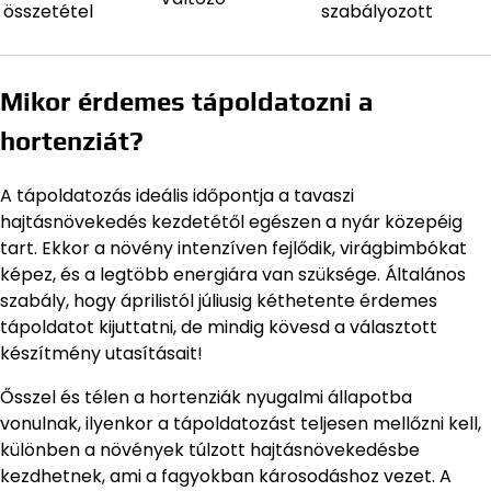
összetétel
szabályozott
Mikor érdemes tápoldatozni a
hortenziát?
A tápoldatozás ideális időpontja a tavaszi
hajtásnövekedés kezdetétől egészen a nyár közepéig
tart. Ekkor a növény intenzíven fejlődik, virágbimbókat
képez, és a legtöbb energiára van szüksége. Általános
szabály, hogy áprilistól júliusig kéthetente érdemes
tápoldatot kijuttatni, de mindig kövesd a választott
készítmény utasításait!
Ősszel és télen a hortenziák nyugalmi állapotba
vonulnak, ilyenkor a tápoldatozást teljesen mellőzni kell,
különben a növények túlzott hajtásnövekedésbe
kezdhetnek, ami a fagyokban károsodáshoz vezet. A