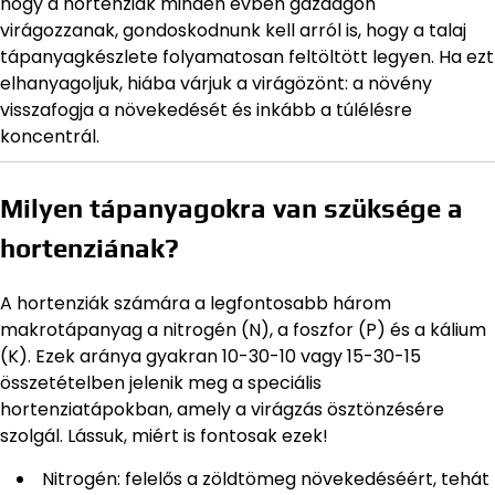
hogy a hortenziák minden évben gazdagon
virágozzanak, gondoskodnunk kell arról is, hogy a talaj
tápanyagkészlete folyamatosan feltöltött legyen. Ha ezt
elhanyagoljuk, hiába várjuk a virágözönt: a növény
visszafogja a növekedését és inkább a túlélésre
koncentrál.
Milyen tápanyagokra van szüksége a
hortenziának?
A hortenziák számára a legfontosabb három
makrotápanyag a nitrogén (N), a foszfor (P) és a kálium
(K). Ezek aránya gyakran 10-30-10 vagy 15-30-15
összetételben jelenik meg a speciális
hortenziatápokban, amely a virágzás ösztönzésére
szolgál. Lássuk, miért is fontosak ezek!
Nitrogén: felelős a zöldtömeg növekedéséért, tehát