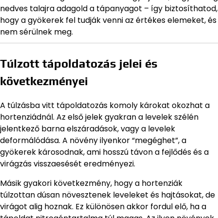
nedves talajra adagold a tápanyagot – így biztosíthatod,
hogy a gyökerek fel tudják venni az értékes elemeket, és
nem sérülnek meg.
Túlzott tápoldatozás jelei és
következményei
A túlzásba vitt tápoldatozás komoly károkat okozhat a
hortenziádnál. Az első jelek gyakran a levelek szélén
jelentkező barna elszáradások, vagy a levelek
deformálódása. A növény ilyenkor “megéghet”, a
gyökerek károsodnak, ami hosszú távon a fejlődés és a
virágzás visszaesését eredményezi.
Másik gyakori következmény, hogy a hortenziák
túlzottan dúsan növesztenek leveleket és hajtásokat, de
virágot alig hoznak. Ez különösen akkor fordul elő, ha a