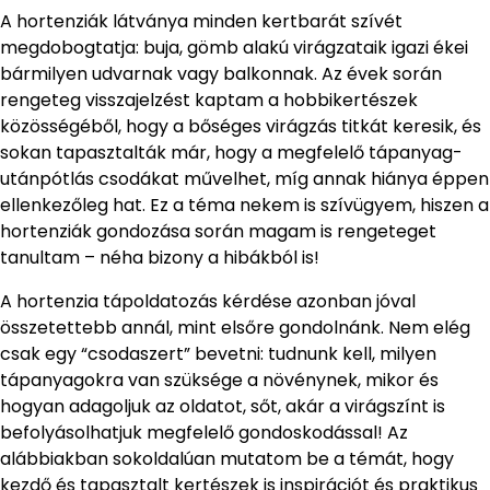
A hortenziák látványa minden kertbarát szívét
megdobogtatja: buja, gömb alakú virágzataik igazi ékei
bármilyen udvarnak vagy balkonnak. Az évek során
rengeteg visszajelzést kaptam a hobbikertészek
közösségéből, hogy a bőséges virágzás titkát keresik, és
sokan tapasztalták már, hogy a megfelelő tápanyag-
utánpótlás csodákat művelhet, míg annak hiánya éppen
ellenkezőleg hat. Ez a téma nekem is szívügyem, hiszen a
hortenziák gondozása során magam is rengeteget
tanultam – néha bizony a hibákból is!
A hortenzia tápoldatozás kérdése azonban jóval
összetettebb annál, mint elsőre gondolnánk. Nem elég
csak egy “csodaszert” bevetni: tudnunk kell, milyen
tápanyagokra van szüksége a növénynek, mikor és
hogyan adagoljuk az oldatot, sőt, akár a virágszínt is
befolyásolhatjuk megfelelő gondoskodással! Az
alábbiakban sokoldalúan mutatom be a témát, hogy
kezdő és tapasztalt kertészek is inspirációt és praktikus