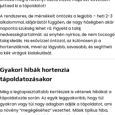
juttasd ki a tápoldatot!
A rendszeres, de mérsékelt öntözés a legjobb – heti 2-3
alkalommal, időjárástól függően, de nagy hőségben akár
naponta szükség lehet rá. Figyeld a talaj
nedvességtartalmát: az enyhén nyirkos, de nem tocsogó
talaj ideális. Ha esővízzel öntözöl, az különösen jó a
hortenziáknak, mivel az lágyabb, savasabb, és segítheti
a kék virágok kialakulását.
Gyakori hibák hortenzia
tápoldatozásakor
Még a legtapasztaltabb kertészek is vétenek hibákat a
tápoldatozás során. Az egyik leggyakoribb, hogy túl
gyakran vagy túl nagy adagban adják a tápoldatot, ami
a növény “megégéséhez” vezethet. Másik tipikus hiba,