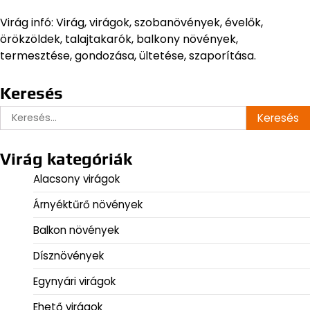
Virág infó: Virág, virágok, szobanövények, évelők,
örökzöldek, talajtakarók, balkony növények,
termesztése, gondozása, ültetése, szaporítása.
Keresés
Keresés:
Virág kategóriák
Alacsony virágok
Árnyéktűrő növények
Balkon növények
Dísznövények
Egynyári virágok
Ehető virágok