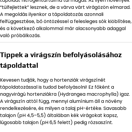
tápoldat nitrogéntartalma túl magas. Az ilyen növények
“túlfejlettek” lesznek, de a várva várt virágözön elmarad.
A megoldás ilyenkor a tápoldatozás azonnali
felfüggesztése, bő öntözéssel a felesleges sók kiöblítése,
és a következő alkalommal már alacsonyabb adaggal
való próbálkozás.
Tippek a virágszín befolyásolásához
tápoldattal
Kevesen tudják, hogy a hortenziák virágszínét
tápoldatozással is tudod befolyásolni! Ez főként a
nagyvirágú hortenziákra (Hydrangea macrophylla) igaz.
A virágszín attól függ, mennyi alumínium áll a növény
rendelkezésére, és milyen a talaj pH-értéke. Savasabb
talajon (pH 4,5–5,5) általában kék virágokat kapsz,
lúgosabb talajon (pH 6,5 felett) pedig rózsaszínt.