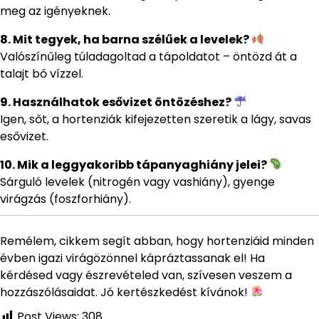
meg az igényeknek.
8. Mit tegyek, ha barna szélűek a levelek?
Valószínűleg túladagoltad a tápoldatot – öntözd át a
talajt bő vízzel.
9. Használhatok esővizet öntözéshez?
Igen, sőt, a hortenziák kifejezetten szeretik a lágy, savas
esővizet.
10. Mik a leggyakoribb tápanyaghiány jelei?
Sárguló levelek (nitrogén vagy vashiány), gyenge
virágzás (foszforhiány).
Remélem, cikkem segít abban, hogy hortenziáid minden
évben igazi virágözönnel kápráztassanak el! Ha
kérdésed vagy észrevételed van, szívesen veszem a
hozzászólásaidat. Jó kertészkedést kívánok!
Post Views:
308