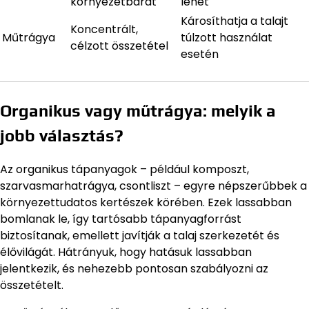
környezetbarát
lehet
Károsíthatja a talajt
Koncentrált,
Műtrágya
túlzott használat
célzott összetétel
esetén
Organikus vagy műtrágya: melyik a
jobb választás?
Az organikus tápanyagok – például komposzt,
szarvasmarhatrágya, csontliszt – egyre népszerűbbek a
környezettudatos kertészek körében. Ezek lassabban
bomlanak le, így tartósabb tápanyagforrást
biztosítanak, emellett javítják a talaj szerkezetét és
élővilágát. Hátrányuk, hogy hatásuk lassabban
jelentkezik, és nehezebb pontosan szabályozni az
összetételt.