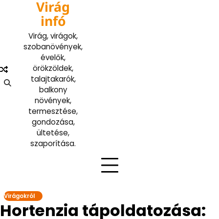
Virág
Skip
to
infó
content
Virág, virágok,
szobanövények,
évelők,
örökzöldek,
talajtakarók,
balkony
növények,
termesztése,
gondozása,
ültetése,
szaporítása.
Virágokról
Hortenzia tápoldatozása: