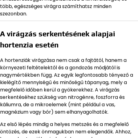
több, egészséges virágra számíthatsz minden
szezonban.
A virágzás serkentésének alapjai
hortenzia esetén
A hortenziák virágzása nem csak a fajtától, hanem a
környezeti feltételektől és a gondozás módjától is
nagymértékben függ. Az egyik legfontosabb tényező a
kielégítő mennyiségű és minőségű tápanyag, mely a
megfelelő időben kerül a gyökerekhez. A virágzás
serkentéséhez szükség van nitrogénre, foszforra és
káliumra, de a mikroelemek (mint például a vas,
magnézium vagy bór) sem elhanyagolhatók.
Az első lépés mindig a helyes metszés és a megfelelő
öntözés, de ezek önmagukban nem elegendők. Ahhoz,