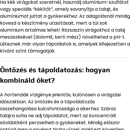
Ha kék virágokat szeretnél, használj alumínium-szulfátot
vagy speciális “kékítőt”, amely savanyítja a talajt, és
alumíniumot juttat a gyökerekhez. Az adagolásnál mindig
kövesd a készítmény utasításait, mert a túl sok
alumínium ártalmas lehet! Rózsaszín virágokhoz a talaj
meszezésével (dolomit, kerti mész) növelheted a pH-t.
Léteznek már olyan tápoldatok is, amelyek kifejezetten a
kívánt színt támogatják.
Öntözés és tápoldatozás: hogyan
kombináld őket?
A hortenziák vízigénye jelentős, különösen a virágzási
időszakban. Az öntözés és a tápoldatozás
összehangolása kulcsfontosságú a sikerhez. Száraz
talajra soha ne adj tápoldatot, mert az koncentrált
sóoldatként perzselheti a gyökereket. Mindig először
öntözd meg a növényt tiszta vízzel, majd ezt követően