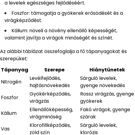
a levelek egészséges fejlődéséért.
Foszfor: támogatja a gyökerek erősödését és a
virágképződést.
Kálium: növeli a növény ellenálló képességét,
valamint javítja a virágok minőségét és színét.
Az alábbi táblázat összefoglalja a fő tápanyagokat és
szerepüket:
Tápanyag
Szerepe
Hiánytünetek
Levélfejlődés,
Sárguló levelek,
Nitrogén
hajtásnövekedés
gyenge növekedés
Gyökérképződés,
Rossz virágzás, gyenge
Foszfor
virágzás
gyökerek
Ellenállóképesség,
Fakó virágok, gyenge
Kálium
virágminőség
szárak
Klorofillképződés,
Sárguló levelek,
Vas
zöld szín
klorózis