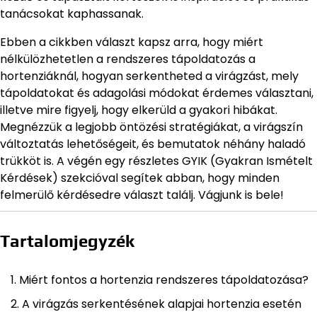
tanácsokat kaphassanak.
Ebben a cikkben választ kapsz arra, hogy miért
nélkülözhetetlen a rendszeres tápoldatozás a
hortenziáknál, hogyan serkentheted a virágzást, mely
tápoldatokat és adagolási módokat érdemes választani,
illetve mire figyelj, hogy elkerüld a gyakori hibákat.
Megnézzük a legjobb öntözési stratégiákat, a virágszín
változtatás lehetőségeit, és bemutatok néhány haladó
trükköt is. A végén egy részletes GYIK (Gyakran Ismételt
Kérdések) szekcióval segítek abban, hogy minden
felmerülő kérdésedre választ találj. Vágjunk is bele!
Tartalomjegyzék
Miért fontos a hortenzia rendszeres tápoldatozása?
A virágzás serkentésének alapjai hortenzia esetén