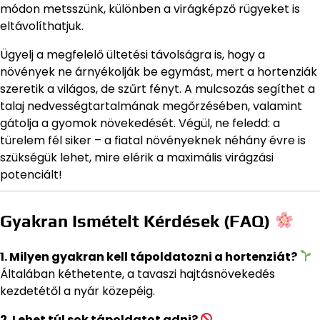
módon metsszünk, különben a virágképző rügyeket is
eltávolíthatjuk.
Ügyelj a megfelelő ültetési távolságra is, hogy a
növények ne árnyékolják be egymást, mert a hortenziák
szeretik a világos, de szűrt fényt. A mulcsozás segíthet a
talaj nedvességtartalmának megőrzésében, valamint
gátolja a gyomok növekedését. Végül, ne feledd: a
türelem fél siker – a fiatal növényeknek néhány évre is
szükségük lehet, mire elérik a maximális virágzási
potenciált!
Gyakran Ismételt Kérdések (FAQ)
1. Milyen gyakran kell tápoldatozni a hortenziát?
Általában kéthetente, a tavaszi hajtásnövekedés
kezdetétől a nyár közepéig.
2. Lehet túl sok tápoldatot adni?