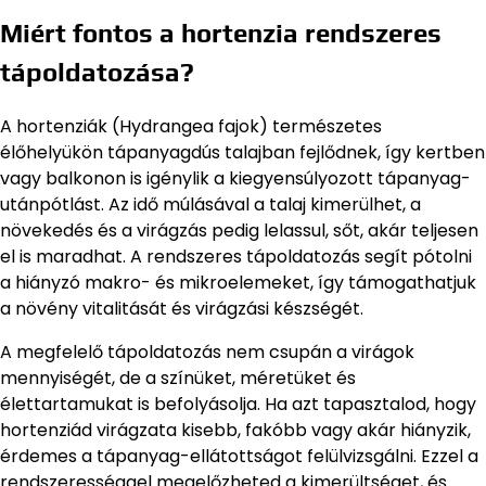
Miért fontos a hortenzia rendszeres
tápoldatozása?
A hortenziák (Hydrangea fajok) természetes
élőhelyükön tápanyagdús talajban fejlődnek, így kertben
vagy balkonon is igénylik a kiegyensúlyozott tápanyag-
utánpótlást. Az idő múlásával a talaj kimerülhet, a
növekedés és a virágzás pedig lelassul, sőt, akár teljesen
el is maradhat. A rendszeres tápoldatozás segít pótolni
a hiányzó makro- és mikroelemeket, így támogathatjuk
a növény vitalitását és virágzási készségét.
A megfelelő tápoldatozás nem csupán a virágok
mennyiségét, de a színüket, méretüket és
élettartamukat is befolyásolja. Ha azt tapasztalod, hogy
hortenziád virágzata kisebb, fakóbb vagy akár hiányzik,
érdemes a tápanyag-ellátottságot felülvizsgálni. Ezzel a
rendszerességgel megelőzheted a kimerültséget, és