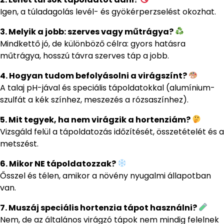
Igen, a túladagolás levél- és gyökérperzselést okozhat.
3. Melyik a jobb: szerves vagy műtrágya?
Mindkettő jó, de különböző célra: gyors hatásra
műtrágya, hosszú távra szerves táp a jobb.
4. Hogyan tudom befolyásolni a virágszínt?
A talaj pH-jával és speciális tápoldatokkal (alumínium-
szulfát a kék színhez, meszezés a rózsaszínhez).
5. Mit tegyek, ha nem virágzik a hortenziám?
Vizsgáld felül a tápoldatozás időzítését, összetételét és a
metszést.
6. Mikor NE tápoldatozzak?
Ősszel és télen, amikor a növény nyugalmi állapotban
van.
7. Muszáj speciális hortenzia tápot használni?
Nem, de az általános virágzó tápok nem mindig felelnek