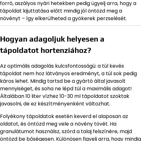
forró, aszályos nyári hetekben pedig ügyelj arra, hogy a
tápoldat kijuttatása előtt mindig jól öntözd meg a
növényt – így elkerülheted a gyökerek perzselését.
Hogyan adagoljuk helyesen a
tápoldatot hortenziához?
Az optimális adagolás kulcsfontosságú: a túl kevés
tápoldat nem hoz látványos eredményt, a túl sok pedig
káros lehet. Mindig tartsd be a gyártó által javasolt
mennyiséget, és soha ne lépd túl a maximális adagot!
Általában 10 liter vízhez 10-30 ml tápoldatot szoktak
javasolni, de ez készítményenként változhat.
Folyékony tápoldatok esetén keverd el alaposan az
oldatot, és öntözd meg vele a növény tövét. Ha
granulátumot használsz, szórd a talaj felszínére, majd
öntözd be bőségesen. Különösen figyelj arra, hogy mindig