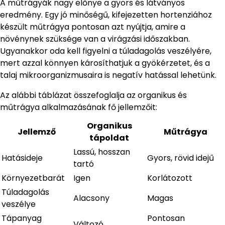
A műtrágyák nagy előnye a gyors és látványos
eredmény. Egy jó minőségű, kifejezetten hortenziához
készült műtrágya pontosan azt nyújtja, amire a
növénynek szüksége van a virágzási időszakban.
Ugyanakkor oda kell figyelni a túladagolás veszélyére,
mert azzal könnyen károsíthatjuk a gyökérzetet, és a
talaj mikroorganizmusaira is negatív hatással lehetünk.
Az alábbi táblázat összefoglalja az organikus és
műtrágya alkalmazásának fő jellemzőit:
Organikus
Jellemző
Műtrágya
tápoldat
Lassú, hosszan
Hatásideje
Gyors, rövid idejű
tartó
Környezetbarát
Igen
Korlátozott
Túladagolás
Alacsony
Magas
veszélye
Tápanyag
Pontosan
Változó