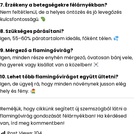
7. Érzékeny a betegségekre félárnyékban?
Nem feltétlenül, de a helyes öntözés és jó levegőzés
kulcsfontosságú.
8. Szükséges párásítani?
Igen, 55–60% páratartalom ideális, főként télen.
9. Mérgező a flamingóvirág?
Igen, minden része enyhén mérgező, óvatosan bánj vele,
ha gyerek vagy kisállat van a közelben!
10. Lehet több flamingóvirágot együtt ültetni?
Igen, de ügyelj rá, hogy minden növénynek jusson elég
hely és fény.
Reméljük, hogy cikkünk segített új szemszögből látni a
flamingóvirág gondozását félárnyékban! Ha kérdésed
van, írd meg kommentben!
Post Views:
104