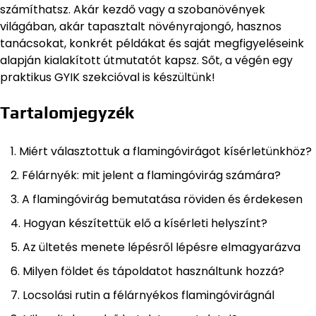
számíthatsz. Akár kezdő vagy a szobanövények
világában, akár tapasztalt növényrajongó, hasznos
tanácsokat, konkrét példákat és saját megfigyeléseink
alapján kialakított útmutatót kapsz. Sőt, a végén egy
praktikus GYIK szekcióval is készültünk!
Tartalomjegyzék
Miért választottuk a flamingóvirágot kísérletünkhöz?
Félárnyék: mit jelent a flamingóvirág számára?
A flamingóvirág bemutatása röviden és érdekesen
Hogyan készítettük elő a kísérleti helyszínt?
Az ültetés menete lépésről lépésre elmagyarázva
Milyen földet és tápoldatot használtunk hozzá?
Locsolási rutin a félárnyékos flamingóvirágnál