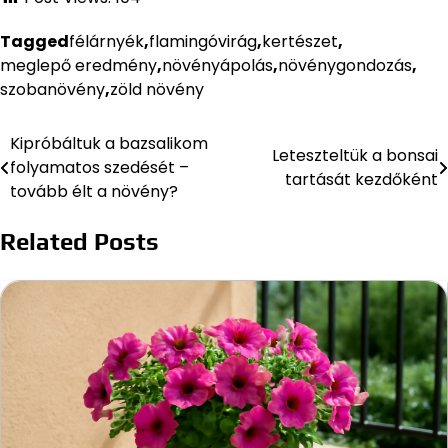
Tagged
félárnyék
,
flamingóvirág
,
kertészet
,
meglepő eredmény
,
növényápolás
,
növénygondozás
,
szobanövény
,
zöld növény
Kipróbáltuk a bazsalikom
Bejegyzés
Leteszteltük a bonsai
folyamatos szedését –
tartását kezdőként
navigáció
tovább élt a növény?
Related Posts