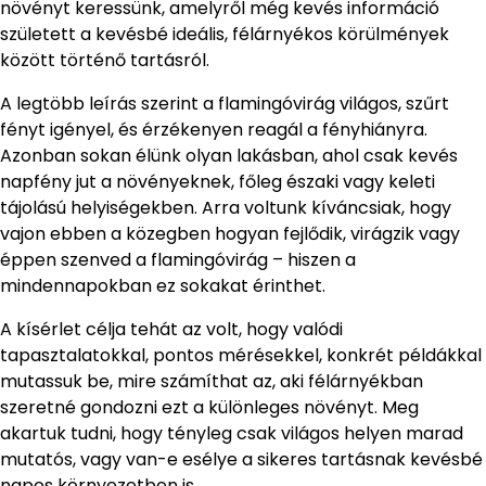
növényt keressünk, amelyről még kevés információ
született a kevésbé ideális, félárnyékos körülmények
között történő tartásról.
A legtöbb leírás szerint a flamingóvirág világos, szűrt
fényt igényel, és érzékenyen reagál a fényhiányra.
Azonban sokan élünk olyan lakásban, ahol csak kevés
napfény jut a növényeknek, főleg északi vagy keleti
tájolású helyiségekben. Arra voltunk kíváncsiak, hogy
vajon ebben a közegben hogyan fejlődik, virágzik vagy
éppen szenved a flamingóvirág – hiszen a
mindennapokban ez sokakat érinthet.
A kísérlet célja tehát az volt, hogy valódi
tapasztalatokkal, pontos mérésekkel, konkrét példákkal
mutassuk be, mire számíthat az, aki félárnyékban
szeretné gondozni ezt a különleges növényt. Meg
akartuk tudni, hogy tényleg csak világos helyen marad
mutatós, vagy van-e esélye a sikeres tartásnak kevésbé
napos környezetben is.