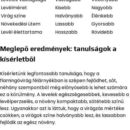
Levélméret
Kisebb
Nagyobb
Virág színe
Halványabb
Élénkebb
Növekedési ütem
Lassabb
Gyorsabb
Levél élettartama
Hosszabb
Rövidebb
Meglepő eredmények: tanulságok a
kísérletből
Kísérletünk legfontosabb tanulsága, hogy a
flamingóvirág félárnyékban is szépen fejlődhet, sőt,
néhány szempontból még előnyösebb is lehet számára
ez a körülmény. A levelek egészségesebbek, kevesebb a
levélperzselés, a növény kompaktabb, sötétebb színű
lesz. Ugyanakkor azt is láttuk, hogy a virágzás mértéke
csökken, a virágok színe halványabb lesz, és lassabban
fejlődik az egész növény.