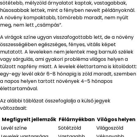
sötétebb, mélyzöld árnyalatot kaptak, vastagabbak,
húsosabbak lettek, mint a fényben nevelt példányoknál.
A növény kompaktabb, tömörebb maradt, nem nyúlt
meg, nem lett „csámpás”.
A virágok színe ugyan visszafogottabb lett, de a növény
összességében egészséges, fényes, vitális képet
mutatott. A leveleken nem jelentek meg barnuló szélek
vagy sárgulás, ami gyakori probléma világos helyen a
túlzott napfény miatt. A levelek élettartama is kitolódott:
egy-egy levél akár 6–8 hónapig is zöld maradt, szemben
a napos helyen tartott növények 4–5 hónapos
élettartamával.
Az alábbi táblázat összefoglalja a külső jegyek
változásait:
Megfigyelt jellemzők
Félárnyékban
Világos helyen
Levél színe
Sötétzöld
Világoszöld
Levelek vastagsága
Vastagabb
Vékonyabb