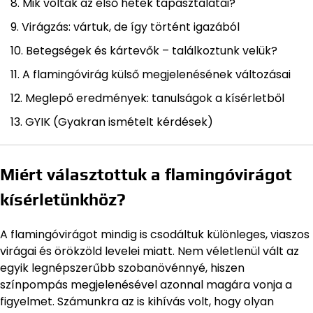
Mik voltak az első hetek tapasztalatai?
Virágzás: vártuk, de így történt igazából
Betegségek és kártevők – találkoztunk velük?
A flamingóvirág külső megjelenésének változásai
Meglepő eredmények: tanulságok a kísérletből
GYIK (Gyakran ismételt kérdések)
Miért választottuk a flamingóvirágot
kísérletünkhöz?
A flamingóvirágot mindig is csodáltuk különleges, viaszos
virágai és örökzöld levelei miatt. Nem véletlenül vált az
egyik legnépszerűbb szobanövénnyé, hiszen
színpompás megjelenésével azonnal magára vonja a
figyelmet. Számunkra az is kihívás volt, hogy olyan