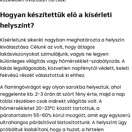
Hogyan készítettük elő a kísérleti
helyszínt?
Kísérletünk sikerét nagyban meghatározta a helyszín
kiválasztása. Célunk az volt, hogy átlagos
lakásviszonyokat szimuláljunk, vagyis ne legyen
különleges világítás vagy hőmérséklet-szabályozás. A
lakás legvilágosabb, közvetlen napfénytől védett, keleti
fekvésű részét választottuk ki ehhez.
A flamingóvirágot egy olyan sarokba helyeztük, ahol
reggelente kb. 2-3 órán át szórt fény érte, majd a nap
többi részében csak indirekt világítás volt. A
hőmérsékletet 20–23°C között tartottuk, a
páratartalom 55–60% körül mozgott, amit egy egyszerű
ultrahangos párásítóval biztosítottunk. A helyszínt úgy
próbáltuk kialakítani, hogy a huzat, a hirtelen