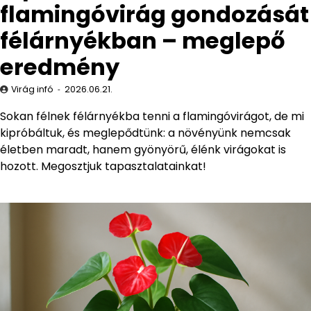
flamingóvirág gondozását
félárnyékban – meglepő
eredmény
Virág infó
2026.06.21.
Sokan félnek félárnyékba tenni a flamingóvirágot, de mi
kipróbáltuk, és meglepődtünk: a növényünk nemcsak
életben maradt, hanem gyönyörű, élénk virágokat is
hozott. Megosztjuk tapasztalatainkat!