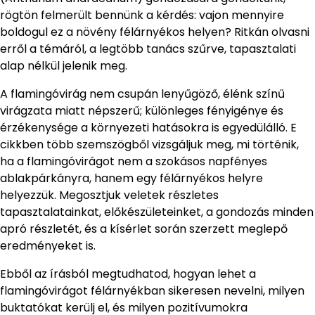
rögtön felmerült bennünk a kérdés: vajon mennyire
boldogul ez a növény félárnyékos helyen? Ritkán olvasni
erről a témáról, a legtöbb tanács szűrve, tapasztalati
alap nélkül jelenik meg.
A flamingóvirág nem csupán lenyűgöző, élénk színű
virágzata miatt népszerű; különleges fényigénye és
érzékenysége a környezeti hatásokra is egyedülálló. E
cikkben több szemszögből vizsgáljuk meg, mi történik,
ha a flamingóvirágot nem a szokásos napfényes
ablakpárkányra, hanem egy félárnyékos helyre
helyezzük. Megosztjuk veletek részletes
tapasztalatainkat, előkészületeinket, a gondozás minden
apró részletét, és a kísérlet során szerzett meglepő
eredményeket is.
Ebből az írásból megtudhatod, hogyan lehet a
flamingóvirágot félárnyékban sikeresen nevelni, milyen
buktatókat kerülj el, és milyen pozitívumokra