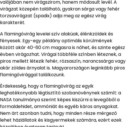
valójában nem virágszirom, hanem módosult levél. A
virágzat közepén található, gyakran sárga vagy fehér
torzsavirágzat (spadix) adja meg az egész virág
karakterét.
A flamingóvirág levelei szív alakúak, élénkzöldek és
fényesek. Egy-egy példány optimális körülmények
között akár 40-60 cm magasra is nőhet, és szinte egész
évben virágozhat. Virágai többféle színben léteznek, a
piros mellett létezik fehér, rózsaszín, narancssárga vagy
akár zöldes árnyalat is. Magyarországon leginkább piros
flamingóvirággal találkozunk.
Érdekesség, hogy a flamingóvirág az egyik
leghatékonyabb légtisztító szobanövénynek számít: a
NASA tanulmánya szerint képes kiszűrni a levegőből a
formaldehidet, ammóniát és egyéb káros anyagokat.
Nem árt azonban tudni, hogy minden része mérgező
lehet háziállatok és kisgyermekek számára, ezért ezek
közelében óvatosan tartsuk!