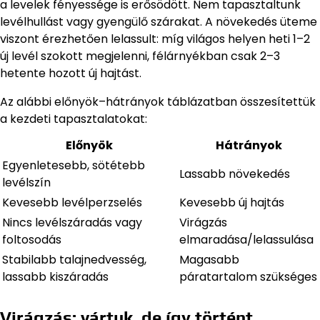
a levelek fényessége is erősödött. Nem tapasztaltunk
levélhullást vagy gyengülő szárakat. A növekedés üteme
viszont érezhetően lelassult: míg világos helyen heti 1–2
új levél szokott megjelenni, félárnyékban csak 2–3
hetente hozott új hajtást.
Az alábbi előnyök–hátrányok táblázatban összesítettük
a kezdeti tapasztalatokat:
Előnyök
Hátrányok
Egyenletesebb, sötétebb
Lassabb növekedés
levélszín
Kevesebb levélperzselés
Kevesebb új hajtás
Nincs levélszáradás vagy
Virágzás
foltosodás
elmaradása/lelassulása
Stabilabb talajnedvesség,
Magasabb
lassabb kiszáradás
páratartalom szükséges
Virágzás: vártuk, de így történt