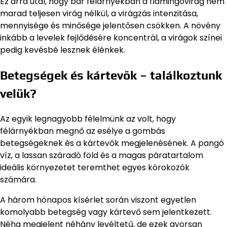
Ez arra utal, hogy bár félárnyékban a flamingóvirág nem
marad teljesen virág nélkül, a virágzás intenzitása,
mennyisége és minősége jelentősen csökken. A növény
inkább a levelek fejlődésére koncentrál, a virágok színei
pedig kevésbé lesznek élénkek.
Betegségek és kártevők – találkoztunk
velük?
Az egyik legnagyobb félelmünk az volt, hogy
félárnyékban megnő az esélye a gombás
betegségeknek és a kártevők megjelenésének. A pangó
víz, a lassan száradó föld és a magas páratartalom
ideális környezetet teremthet egyes kórokozók
számára.
A három hónapos kísérlet során viszont egyetlen
komolyabb betegség vagy kártevő sem jelentkezett.
Néha megjelent néhány levéltetű, de ezek gyorsan