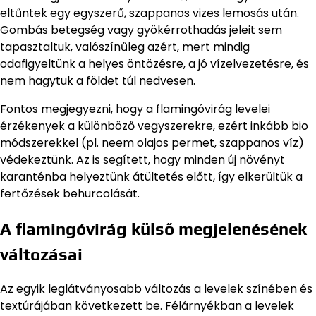
eltűntek egy egyszerű, szappanos vizes lemosás után.
Gombás betegség vagy gyökérrothadás jeleit sem
tapasztaltuk, valószínűleg azért, mert mindig
odafigyeltünk a helyes öntözésre, a jó vízelvezetésre, és
nem hagytuk a földet túl nedvesen.
Fontos megjegyezni, hogy a flamingóvirág levelei
érzékenyek a különböző vegyszerekre, ezért inkább bio
módszerekkel (pl. neem olajos permet, szappanos víz)
védekeztünk. Az is segített, hogy minden új növényt
karanténba helyeztünk átültetés előtt, így elkerültük a
fertőzések behurcolását.
A flamingóvirág külső megjelenésének
változásai
Az egyik leglátványosabb változás a levelek színében és
textúrájában következett be. Félárnyékban a levelek