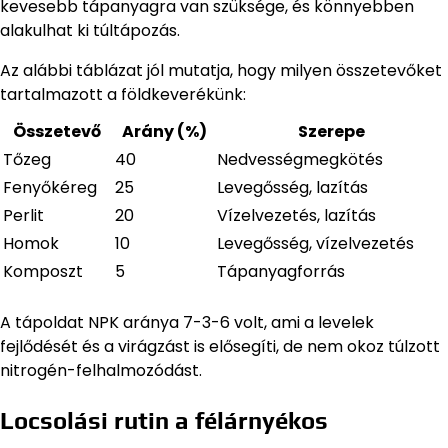
kevesebb tápanyagra van szüksége, és könnyebben
alakulhat ki túltápozás.
Az alábbi táblázat jól mutatja, hogy milyen összetevőket
tartalmazott a földkeverékünk:
Összetevő
Arány (%)
Szerepe
Tőzeg
40
Nedvességmegkötés
Fenyőkéreg
25
Levegősség, lazítás
Perlit
20
Vízelvezetés, lazítás
Homok
10
Levegősség, vízelvezetés
Komposzt
5
Tápanyagforrás
A tápoldat NPK aránya 7-3-6 volt, ami a levelek
fejlődését és a virágzást is elősegíti, de nem okoz túlzott
nitrogén-felhalmozódást.
Locsolási rutin a félárnyékos