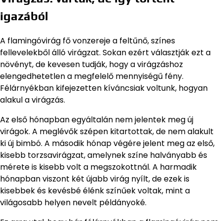
igazából
A flamingóvirág fő vonzereje a feltűnő, színes
fellevelekből álló virágzat. Sokan ezért választják ezt a
növényt, de kevesen tudják, hogy a virágzáshoz
elengedhetetlen a megfelelő mennyiségű fény.
Félárnyékban kifejezetten kíváncsiak voltunk, hogyan
alakul a virágzás.
Az első hónapban egyáltalán nem jelentek meg új
virágok. A meglévők szépen kitartottak, de nem alakult
ki új bimbó. A második hónap végére jelent meg az első,
kisebb torzsavirágzat, amelynek színe halványabb és
mérete is kisebb volt a megszokottnál. A harmadik
hónapban viszont két újabb virág nyílt, de ezek is
kisebbek és kevésbé élénk színűek voltak, mint a
világosabb helyen nevelt példányoké.