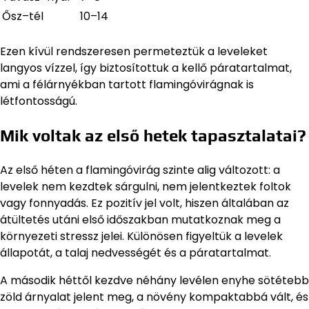
Ősz–tél
10–14
Ezen kívül rendszeresen permeteztük a leveleket
langyos vízzel, így biztosítottuk a kellő páratartalmat,
ami a félárnyékban tartott flamingóvirágnak is
létfontosságú.
Mik voltak az első hetek tapasztalatai?
Az első héten a flamingóvirág szinte alig változott: a
levelek nem kezdtek sárgulni, nem jelentkeztek foltok
vagy fonnyadás. Ez pozitív jel volt, hiszen általában az
átültetés utáni első időszakban mutatkoznak meg a
környezeti stressz jelei. Különösen figyeltük a levelek
állapotát, a talaj nedvességét és a páratartalmat.
A második héttől kezdve néhány levélen enyhe sötétebb
zöld árnyalat jelent meg, a növény kompaktabbá vált, és