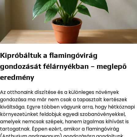
Kipróbáltuk a flamingóvirág
gondozását félárnyékban – meglepő
eredmény
Az otthonaink díszítése és a különleges növények
gondozása ma már nem csak a tapasztalt kertészek
kiváltsága. Egyre többen vágyunk arra, hogy hétköznapi
környezetünket feldobjuk egyedi szobanövényekkel,
amelyek nemcsak szépek, hanem izgalmas kihívást is
tartogatnak. Éppen ezért, amikor a flamingóvirág
(Anthurium andraeanum) gondozására gondoltunk,