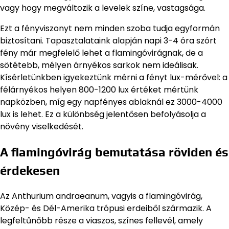
vagy hogy megváltozik a levelek színe, vastagsága.
Ezt a fényviszonyt nem minden szoba tudja egyformán
biztosítani. Tapasztalataink alapján napi 3-4 óra szórt
fény már megfelelő lehet a flamingóvirágnak, de a
sötétebb, mélyen árnyékos sarkok nem ideálisak.
Kísérletünkben igyekeztünk mérni a fényt lux-mérővel: a
félárnyékos helyen 800-1200 lux értéket mértünk
napközben, míg egy napfényes ablaknál ez 3000-4000
lux is lehet. Ez a különbség jelentősen befolyásolja a
növény viselkedését.
A flamingóvirág bemutatása röviden és
érdekesen
Az Anthurium andraeanum, vagyis a flamingóvirág,
Közép- és Dél-Amerika trópusi erdeiből származik. A
legfeltűnőbb része a viaszos, színes fellevél, amely