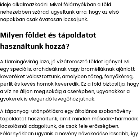
ideje alkalmazkodni. Mivel félárnyékban a föld
nehezebben szárad, ügyeltünk arra, hogy az első
napokban csak óvatosan locsoljunk.
Milyen földet és tápoldatot
használtunk hozzá?
A flamingóvirág laza, jó vízáteresztő földet igényel. Mi
egy speciális, orchideáknak vagy broméliáknak ajánlott
keveréket választottunk, amelyben tőzeg, fenyőkéreg,
perlit és kevés homok keveredik. Ez a föld biztosítja, hogy
a víz ne álljon meg sokáig a cserépben, ugyanakkor a
gyökerek is elegendő levegőhöz jutnak.
A tápanyag-utánpótlásra egy általános szobanövény-
tápoldatot használtunk, amit minden második-harmadik
locsolásnál adagoltunk, de csak fele erősségben.
Félárnyékban ugyanis a növény növekedése lassabb, így