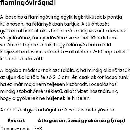
flamingóvirágnál
A locsolás a flamingóvirág egyik legkritikusabb pontja,
különösen, ha félárnyékban tartjuk. A túlöntözés
gyökérrothadást okozhat, a szárazság viszont a levelek
sárgulásához, fonnyadásához vezethet. Kísérletünk
során azt tapasztaltuk, hogy félárnyékban a föld
kifejezetten lassan szárad ki – általában 7-10 nap kellett
két öntözés között.
A legjobb módszernek azt találtuk, ha mindig ellenőrizzük
az ujjunkkal a föld felső 2-3 cm-ét: csak akkor locsoltunk,
ha ez már majdnem teljesen kiszáradt. Locsoláshoz
mindig szobahőmérsékletű, állott vizet használtunk,
hogy a gyökerek ne hűljenek le hirtelen.
Az öntözési gyakoriságot az évszak is befolyásolta:
Évszak
Átlagos öntözési gyakoriság (nap)
Tavasz–nyár
7–8