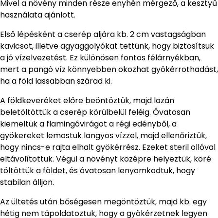
Mivel a növény minden része enyhén mérgező, a kesztyű
használata ajánlott.
Első lépésként a cserép aljára kb. 2 cm vastagságban
kavicsot, illetve agyaggolyókat tettünk, hogy biztosítsuk
a jó vízelvezetést. Ez különösen fontos félárnyékban,
mert a pangó víz könnyebben okozhat gyökérrothadást,
ha a föld lassabban szárad ki.
A földkeveréket előre beöntöztük, majd lazán
beletöltöttük a cserép körülbelül feléig. Óvatosan
kiemeltük a flamingóvirágot a régi edényből, a
gyökereket lemostuk langyos vízzel, majd ellenőriztük,
hogy nincs-e rajta elhalt gyökérrész. Ezeket steril ollóval
eltávolítottuk. Végül a növényt középre helyeztük, köré
töltöttük a földet, és óvatosan lenyomkodtuk, hogy
stabilan álljon.
Az ültetés után bőségesen megöntöztük, majd kb. egy
hétig nem tápoldatoztuk, hogy a gyökérzetnek legyen