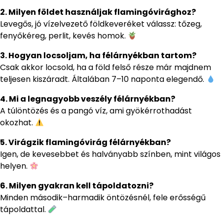
2. Milyen földet használjak flamingóvirághoz?
Levegős, jó vízelvezető földkeveréket válassz: tőzeg,
fenyőkéreg, perlit, kevés homok.
3. Hogyan locsoljam, ha félárnyékban tartom?
Csak akkor locsold, ha a föld felső része már majdnem
teljesen kiszáradt. Általában 7–10 naponta elegendő.
4. Mi a legnagyobb veszély félárnyékban?
A túlöntözés és a pangó víz, ami gyökérrothadást
okozhat.
5. Virágzik flamingóvirág félárnyékban?
Igen, de kevesebbet és halványabb színben, mint világos
helyen.
6. Milyen gyakran kell tápoldatozni?
Minden második–harmadik öntözésnél, fele erősségű
tápoldattal.