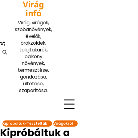
Virág
Skip
to
infó
content
Virág, virágok,
szobanövények,
évelők,
örökzöldek,
talajtakarók,
balkony
növények,
termesztése,
gondozása,
ültetése,
szaporítása.
Kipróbáltuk-Teszteltük
Virágokról
Kipróbáltuk a