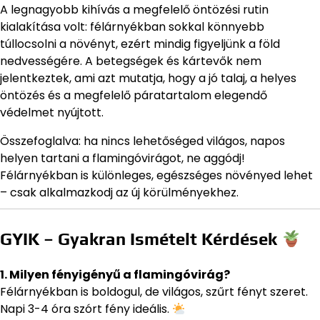
A legnagyobb kihívás a megfelelő öntözési rutin
kialakítása volt: félárnyékban sokkal könnyebb
túllocsolni a növényt, ezért mindig figyeljünk a föld
nedvességére. A betegségek és kártevők nem
jelentkeztek, ami azt mutatja, hogy a jó talaj, a helyes
öntözés és a megfelelő páratartalom elegendő
védelmet nyújtott.
Összefoglalva: ha nincs lehetőséged világos, napos
helyen tartani a flamingóvirágot, ne aggódj!
Félárnyékban is különleges, egészséges növényed lehet
– csak alkalmazkodj az új körülményekhez.
GYIK – Gyakran Ismételt Kérdések
1. Milyen fényigényű a flamingóvirág?
Félárnyékban is boldogul, de világos, szűrt fényt szeret.
Napi 3-4 óra szórt fény ideális.