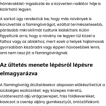
hőmérséklet-ingadozás és a közvetlen radiátor hője is
kizárható legyen.
A sarkot úgy rendeztük be, hogy más növények is
körülvették a flamingóvirágot, ezáltal természetesebb,
párásabb mikroklímát tudtunk kialakítani. Külön
figyeltünk arra, hogy a növény ne legyen túl közel a
falhoz vagy az ablakhoz, mert ezek a helyek hajlamosak
gyorsabban kiszáradni vagy éppen hűvösebbek lenni,
ami nem tesz jót a flamingóvirágnak.
Az ültetés menete lépésről lépésre
elmagyarázva
A flamingóvirág átültetésekor alaposan előkészítettük a
szükséges eszközöket: egy közepes méretű,
vízáteresztő aljú virágcserepet, friss földkeveréket,
kavicsot a cserép aljára, gumikesztyűt, öntözőflakont.