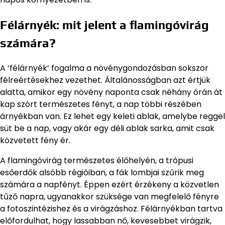
Félárnyék: mit jelent a flamingóvirág
számára?
A ‘félárnyék’ fogalma a növénygondozásban sokszor
félreértésekhez vezethet. Általánosságban azt értjük
alatta, amikor egy növény naponta csak néhány órán át
kap szórt természetes fényt, a nap többi részében
árnyékban van. Ez lehet egy keleti ablak, amelybe reggel
süt be a nap, vagy akár egy déli ablak sarka, amit csak
közvetett fény ér.
A flamingóvirág természetes élőhelyén, a trópusi
esőerdők alsóbb régióiban, a fák lombjai szűrik meg
számára a napfényt. Éppen ezért érzékeny a közvetlen
tűző napra, ugyanakkor szüksége van megfelelő fényre
a fotoszintézishez és a virágzáshoz. Félárnyékban tartva
előfordulhat, hogy lassabban nő, kevesebbet virágzik,