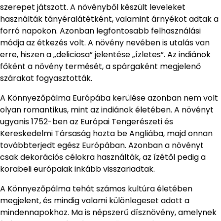
szerepet játszott. A növényből készült leveleket
használták tányéralátétként, valamint árnyékot adtak a
forró napokon. Azonban legfontosabb felhasználási
módja az étkezés volt. A növény nevében is utalás van
erre, hiszen a „deliciosa” jelentése „ízletes”. Az indiánok
főként a növény termését, a spárgaként megjelenő
szárakat fogyasztották.
A Könnyezőpálma Európába kerülése azonban nem volt
olyan romantikus, mint az indiánok életében. A növényt
ugyanis 1752-ben az Európai Tengerészeti és
Kereskedelmi Társaság hozta be Angliába, majd onnan
továbbterjedt egész Európában. Azonban a növényt
csak dekorációs célokra használták, az ízétől pedig a
korabeli európaiak inkább visszariadtak.
A Könnyezőpálma tehát számos kultúra életében
megjelent, és mindig valami különlegeset adott a
mindennapokhoz. Ma is népszerű dísznövény, amelynek