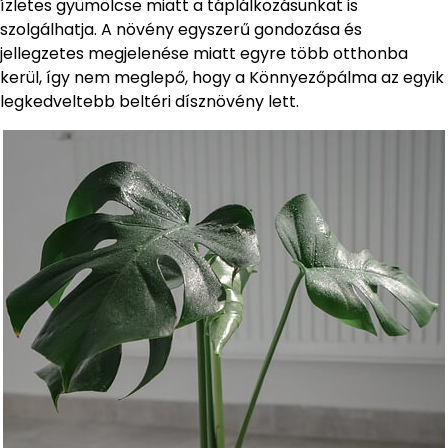
ízletes gyümölcse miatt a táplálkozásunkat is
szolgálhatja. A növény egyszerű gondozása és
jellegzetes megjelenése miatt egyre több otthonba
kerül, így nem meglepő, hogy a Könnyezőpálma az egyik
legkedveltebb beltéri dísznövény lett.