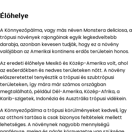
Élőhelye
A Könnyezőpálma, vagy más néven Monstera deliciosa, a
trópusi növények rajongóinak egyik legkedveltebb
darabja, azonban kevesen tudják, hogy ez a növény
valójában az Amerikai kontinens erdős területein honos.
Az eredeti élőhelye Mexikó és Közép-Amerika volt, ahol
az esőerdőkben és nedves területeken nőtt. A növény
előszeretettel tenyésztik a trópusi és szubtrópusi
területeken, így mára már számos országban
megtalálható, például Dél-Amerika, Közép-Afrika, a
Karib-szigetek, Indonézia és Ausztrália trópusi vidékein.
A Könnyezőpálma a trópusi körülményeket kedveli, így
az otthoni tartása is csak bizonyos feltételek mellett
lehetséges. A növénynek nagyobb mennyiségű
napfényre, meleg és párás környezetre van szüksége,