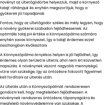
növényt az ültetőgödörbe helyezzük, majd a környező
talajt ráhányjuk és enyhén megszorítjuk, hogy a
gyökerek jól tapadjanak.
Fontos, hogy az ültetőgödör széles és mély legyen, hogy
a növény gyökerei szabadon fejlődhessenek. Az
optimális talaj pH értéke a Könnyezőpálma számára
enyhén savas környezet, így a talajt érdemes ezzel
összhangban kiválasztani.
A Könnyezőpálma árnyékos helyen is jól fejlődhet, így
érdemes olyan területre ültetni, ahol nem éri közvetlen
napsütés. A növénynek viszont nagyobb mennyiségű
vízre van szüksége, így az öntözésre fokozott figyelmet
kell fordítani az ültetés után.
Az ültetés után a Könnyezőpálmát rendszeresen
gondozni kell, hogy megfelelően fejlődhessen. A
növénynek rendszeres öntözésre, tápanyagokra és
megfelelő növényvédelemre van szüksége. A