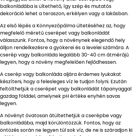
balkonládába is ültethető, így szép és mutatós
dekoráció lehet a teraszon, erkélyen vagy a lakásban.
Az első lépés a Könnyezőpálma ültetéséhez az, hogy
megfelelő méretű cserépet vagy balkonládát
válasszunk. Fontos, hogy a növénynek elegendő hely
álljon rendelkezésre a gyökerei és a levelei számára. A
cserép vagy balkonláda legalább 30-40 cm átmérőjű
legyen, hogy a növény megfelelően fejlődhessen.
A cserép vagy balkonláda aljára érdemes lyukakat
készíteni, hogy a felesleges víz le tudjon folyni. Ezután
feltölthetjük a cserépet vagy balkonládát tápanyaggal
gazdag földdel, amelynek pH értéke enyhén savas
legyen.
A növényt óvatosan átültethetjük a cserépbe vagy
balkonládába, majd körülöntözzük. Fontos, hogy az
öntözés során ne legyen túl sok víz, de ne is száradjon ki