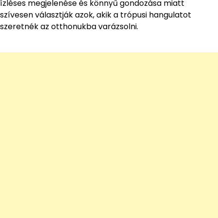
ízléses megjelenése és könnyű gondozása miatt
szívesen választják azok, akik a trópusi hangulatot
szeretnék az otthonukba varázsolni.