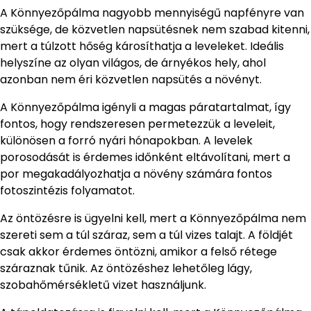
A Könnyezőpálma nagyobb mennyiségű napfényre van
szüksége, de közvetlen napsütésnek nem szabad kitenni,
mert a túlzott hőség károsíthatja a leveleket. Ideális
helyszíne az olyan világos, de árnyékos hely, ahol
azonban nem éri közvetlen napsütés a növényt.
A Könnyezőpálma igényli a magas páratartalmat, így
fontos, hogy rendszeresen permetezzük a leveleit,
különösen a forró nyári hónapokban. A levelek
porosodását is érdemes időnként eltávolítani, mert a
por megakadályozhatja a növény számára fontos
fotoszintézis folyamatot.
Az öntözésre is ügyelni kell, mert a Könnyezőpálma nem
szereti sem a túl száraz, sem a túl vizes talajt. A földjét
csak akkor érdemes öntözni, amikor a felső rétege
száraznak tűnik. Az öntözéshez lehetőleg lágy,
szobahőmérsékletű vizet használjunk.