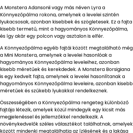
A Monstera Adansonii vagy más néven Lyra a
Könnyezőpálma rokona, amelynek a levelei szintén
lyukacsosak, azonban kisebbek és szögletesek. Ez a fajta
kisebb termetű, mint a hagyományos Könnyezőpálma,
és így akár egy polcon vagy asztalon is elfér.
A Könnyezőpálma egyéb fajtái között megtalálható még
a Mini Monstera, amelynek a levelei hasonlóak a
hagyományos Könnyezőpálma leveleihez, azonban
kisebb méretűek és kerekdedek. A Monstera Borsigiana
is egy kedvelt fajta, amelynek a levelei hasonlítanak a
hagyományos Könnyezőpálma leveleire, azonban kisebb
méretűek és szűkebb lyukakkal rendelkeznek.
Összességében a Könnyezőpálma rengeteg különböző
fajtája létezik, amelyek közül mindegyik egy kicsit más
megjelenéssel és jellemzőkkel rendelkezik. A
növénykedvelők széles választékot találhatnak, amelyek
között mindenki megtalálhatja az ízlésének és a lakása