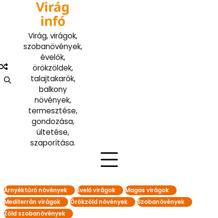
Virág
Skip
to
infó
content
Virág, virágok,
szobanövények,
évelők,
örökzöldek,
talajtakarók,
balkony
növények,
termesztése,
gondozása,
ültetése,
szaporítása.
Árnyéktűrő növények
Évelő virágok
Magas virágok
Mediterrán virágok
Örökzöld növények
Szobanövények
Zöld szobanövények