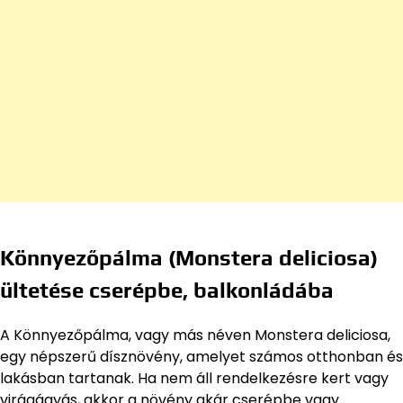
Könnyezőpálma (Monstera deliciosa)
ültetése cserépbe, balkonládába
A Könnyezőpálma, vagy más néven Monstera deliciosa,
egy népszerű dísznövény, amelyet számos otthonban és
lakásban tartanak. Ha nem áll rendelkezésre kert vagy
virágágyás, akkor a növény akár cserépbe vagy