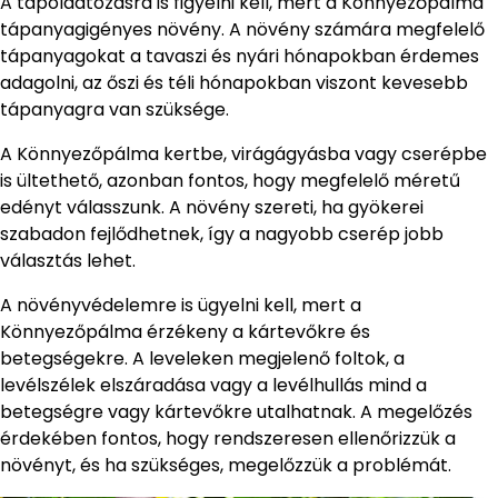
A tápoldatozásra is figyelni kell, mert a Könnyezőpálma
tápanyagigényes növény. A növény számára megfelelő
tápanyagokat a tavaszi és nyári hónapokban érdemes
adagolni, az őszi és téli hónapokban viszont kevesebb
tápanyagra van szüksége.
A Könnyezőpálma kertbe, virágágyásba vagy cserépbe
is ültethető, azonban fontos, hogy megfelelő méretű
edényt válasszunk. A növény szereti, ha gyökerei
szabadon fejlődhetnek, így a nagyobb cserép jobb
választás lehet.
A növényvédelemre is ügyelni kell, mert a
Könnyezőpálma érzékeny a kártevőkre és
betegségekre. A leveleken megjelenő foltok, a
levélszélek elszáradása vagy a levélhullás mind a
betegségre vagy kártevőkre utalhatnak. A megelőzés
érdekében fontos, hogy rendszeresen ellenőrizzük a
növényt, és ha szükséges, megelőzzük a problémát.