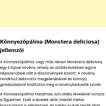
Könnyezőpálma (Monstera deliciosa)
jellemzői
A Könnyezőpálma, vagy más néven Monstera deliciosa,
egy trópusi növény, amely az utóbbi években egyre
népszerűbbé vált a dísznövények között. A növény
rendkívül dekoratív megjelenésével és könnyű
gondozásával hódította meg a növénykedvelők szívét.
A Könnyezőpálma hatalmas, szív alakú leveleivel vonzza
a figyelmet. Ezek a levelek akár másfél méter
hosszúságot is elérhetnek, és széles lyukak teszik őket