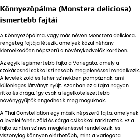
Könnyezőpálma (Monstera deliciosa)
ismertebb fajtái
A Könnyezőpálma, vagy más néven Monstera deliciosa,
rengeteg fajtája létezik, amelyek közül néhány
kiemelkedően népszerű a növénykedvelők körében.
Az egyik legismertebb fajta a Variegata, amely a
szokásosnál sokkal színesebb megjelenéssel rendelkezik.
A levelek zöld és fehér színekben pompáznak, ami
különleges látványt nyújt. Azonban ez a fajta nagyon
ritka és drága, így csak a legelkötelezettebb
növénygyűjtők engedhetik meg maguknak.
A Thai Constellation egy másik népszerű fajta, amelynek
a levelei fehér, zöld és sárga csíkokkal tarkítottak. Ez a
fajta szintén színes megjelenéssel rendelkezik, és
viszonylag könnyen elérhetőbb, mint a Variegata.