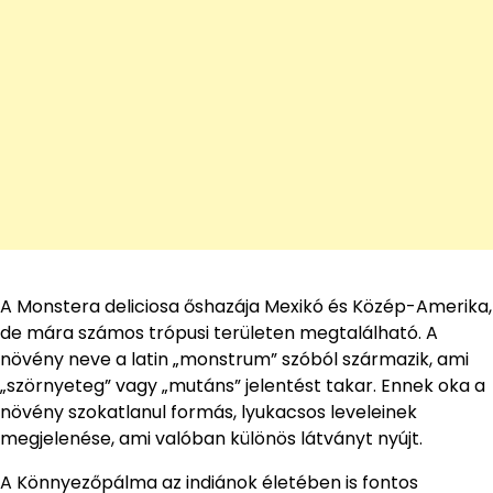
A Monstera deliciosa őshazája Mexikó és Közép-Amerika,
de mára számos trópusi területen megtalálható. A
növény neve a latin „monstrum” szóból származik, ami
„szörnyeteg” vagy „mutáns” jelentést takar. Ennek oka a
növény szokatlanul formás, lyukacsos leveleinek
megjelenése, ami valóban különös látványt nyújt.
A Könnyezőpálma az indiánok életében is fontos