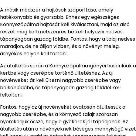
A másik módszer a hajtások szaporítása, amely
hatékonyabb és gyorsabb. Ehhez egy egészséges
Könnyezőpálma hajtását kell kiválasztani, majd az alsó
részét meg kell metszeni és be kell helyezni nedves,
tápanyagban gazdag földbe. Fontos, hogy a talaj nedves
maradjon, de ne álljon vízben, és a növényt meleg,
árnyékos helyen kell tartani.
Az átültetés során a Könnyezőpálma igényei hasonlóak a
kertbe vagy cserépbe történő ültetéshez. Az új
növényeket át kell ültetni nagyobb cserépbe vagy
balkonládába, és tápanyagban gazdag földdel kell
feltölteni.
Fontos, hogy az új növényeket óvatosan átültessük a
nagyobb cserépbe, és a környező talajt szorosan
nyomkodjuk össze, hogy a gyökerek jól tapadjanak. Az
átültetés után a növényeknek bőséges mennyiségű vizet