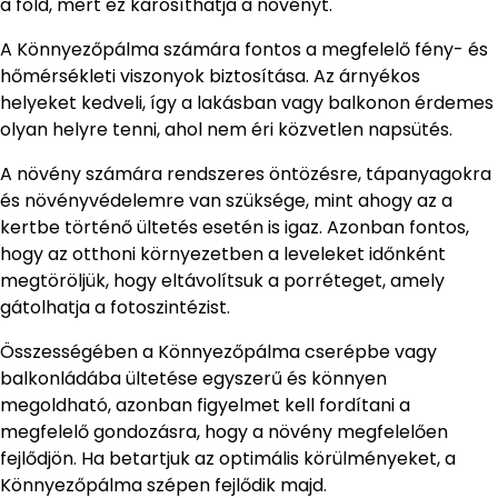
a föld, mert ez károsíthatja a növényt.
A Könnyezőpálma számára fontos a megfelelő fény- és
hőmérsékleti viszonyok biztosítása. Az árnyékos
helyeket kedveli, így a lakásban vagy balkonon érdemes
olyan helyre tenni, ahol nem éri közvetlen napsütés.
A növény számára rendszeres öntözésre, tápanyagokra
és növényvédelemre van szüksége, mint ahogy az a
kertbe történő ültetés esetén is igaz. Azonban fontos,
hogy az otthoni környezetben a leveleket időnként
megtöröljük, hogy eltávolítsuk a porréteget, amely
gátolhatja a fotoszintézist.
Összességében a Könnyezőpálma cserépbe vagy
balkonládába ültetése egyszerű és könnyen
megoldható, azonban figyelmet kell fordítani a
megfelelő gondozásra, hogy a növény megfelelően
fejlődjön. Ha betartjuk az optimális körülményeket, a
Könnyezőpálma szépen fejlődik majd.