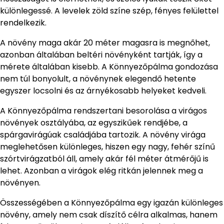
különlegessé. A levelek zöld színe szép, fényes felülettel
rendelkezik.
A növény maga akár 20 méter magasra is megnőhet,
azonban általában beltéri növényként tartják, így a
mérete általában kisebb. A Könnyezőpálma gondozása
nem túl bonyolult, a növénynek elegendő hetente
egyszer locsolni és az árnyékosabb helyeket kedveli.
A Könnyezőpálma rendszertani besorolása a virágos
növények osztályába, az egyszikűek rendjébe, a
spárgavirágúak családjába tartozik. A növény virága
meglehetősen különleges, hiszen egy nagy, fehér színű
szórtvirágzatból áll, amely akár fél méter átmérőjű is
lehet. Azonban a virágok elég ritkán jelennek meg a
növényen.
Összességében a Könnyezőpálma egy igazán különleges
növény, amely nem csak díszítő célra alkalmas, hanem