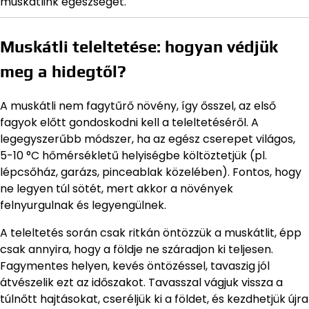
muskátlink egészségét.
Muskátli teleltetése: hogyan védjük
meg a hidegtől?
A muskátli nem fagytűrő növény, így ősszel, az első
fagyok előtt gondoskodni kell a teleltetéséről. A
legegyszerűbb módszer, ha az egész cserepet világos,
5-10 °C hőmérsékletű helyiségbe költöztetjük (pl.
lépcsőház, garázs, pinceablak közelében). Fontos, hogy
ne legyen túl sötét, mert akkor a növények
felnyurgulnak és legyengülnek.
A teleltetés során csak ritkán öntözzük a muskátlit, épp
csak annyira, hogy a földje ne száradjon ki teljesen.
Fagymentes helyen, kevés öntözéssel, tavaszig jól
átvészelik ezt az időszakot. Tavasszal vágjuk vissza a
túlnőtt hajtásokat, cseréljük ki a földet, és kezdhetjük újra