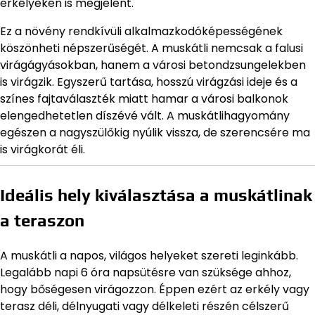
erkélyeken is megjelent.
Ez a növény rendkívüli alkalmazkodóképességének
köszönheti népszerűségét. A muskátli nemcsak a falusi
virágágyásokban, hanem a városi betondzsungelekben
is virágzik. Egyszerű tartása, hosszú virágzási ideje és a
színes fajtaválaszték miatt hamar a városi balkonok
elengedhetetlen díszévé vált. A muskátlihagyomány
egészen a nagyszülőkig nyúlik vissza, de szerencsére ma
is virágkorát éli.
Ideális hely kiválasztása a muskátlinak
a teraszon
A muskátli a napos, világos helyeket szereti leginkább.
Legalább napi 6 óra napsütésre van szüksége ahhoz,
hogy bőségesen virágozzon. Éppen ezért az erkély vagy
terasz déli, délnyugati vagy délkeleti részén célszerű