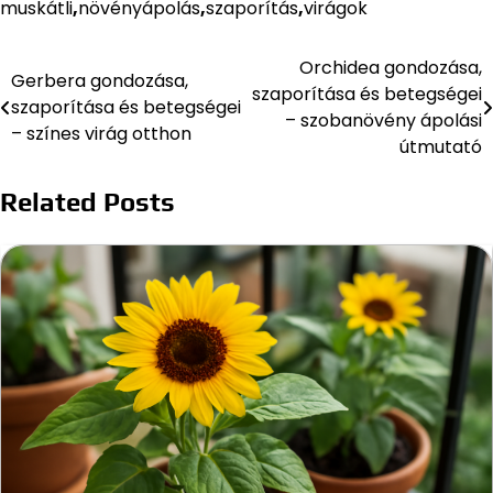
muskátli
,
növényápolás
,
szaporítás
,
virágok
Orchidea gondozása,
Bejegyzés
Gerbera gondozása,
szaporítása és betegségei
szaporítása és betegségei
navigáció
– szobanövény ápolási
– színes virág otthon
útmutató
Related Posts