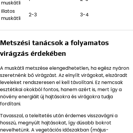
muskátli
Illatos
2-3
3-4
muskátli
Metszési tanácsok a folyamatos
virágzás érdekében
A muskátli metszése elengedhetetlen, ha egész nyáron
szeretnénk bő virágzást. Az elnyílt virágokat, elszáradt
leveleket rendszeresen el kell távolítani. Ez nemcsak
esztétikai okokból fontos, hanem azért is, mert így a
növény energiáit új hajtásokra és virágokra tudja
fordítani.
Tavasszal, a teleltetés után érdemes visszavágni a
hosszú, megnyúlt hajtásokat, így dúsabb bokrot
nevelhetünk. A vegetációs időszakban (május-