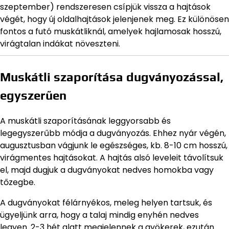
szeptember) rendszeresen csípjük vissza a hajtások
végét, hogy új oldalhajtások jelenjenek meg. Ez különösen
fontos a futó muskátliknál, amelyek hajlamosak hosszú,
virágtalan indákat növeszteni.
Muskátli szaporítása dugványozással,
egyszerűen
A muskátli szaporításának leggyorsabb és
legegyszerűbb módja a dugványozás. Ehhez nyár végén,
augusztusban vágjunk le egészséges, kb. 8-10 cm hosszú,
virágmentes hajtásokat. A hajtás alsó leveleit távolítsuk
el, majd dugjuk a dugványokat nedves homokba vagy
tőzegbe.
A dugványokat félárnyékos, meleg helyen tartsuk, és
ügyeljünk arra, hogy a talaj mindig enyhén nedves
legyen. 2-3 hét alatt megjelennek a gyökerek, ezután