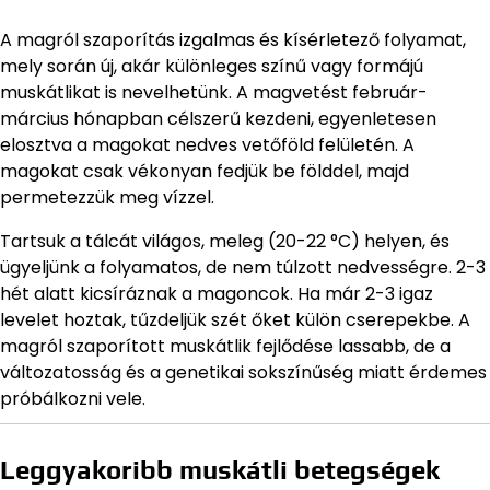
A magról szaporítás izgalmas és kísérletező folyamat,
mely során új, akár különleges színű vagy formájú
muskátlikat is nevelhetünk. A magvetést február-
március hónapban célszerű kezdeni, egyenletesen
elosztva a magokat nedves vetőföld felületén. A
magokat csak vékonyan fedjük be földdel, majd
permetezzük meg vízzel.
Tartsuk a tálcát világos, meleg (20-22 °C) helyen, és
ügyeljünk a folyamatos, de nem túlzott nedvességre. 2-3
hét alatt kicsíráznak a magoncok. Ha már 2-3 igaz
levelet hoztak, tűzdeljük szét őket külön cserepekbe. A
magról szaporított muskátlik fejlődése lassabb, de a
változatosság és a genetikai sokszínűség miatt érdemes
próbálkozni vele.
Leggyakoribb muskátli betegségek