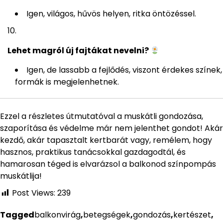
Igen, világos, hűvös helyen, ritka öntözéssel.
Lehet magról új fajtákat nevelni?
Igen, de lassabb a fejlődés, viszont érdekes színek,
formák is megjelenhetnek.
Ezzel a részletes útmutatóval a muskátli gondozása,
szaporítása és védelme már nem jelenthet gondot! Akár
kezdő, akár tapasztalt kertbarát vagy, remélem, hogy
hasznos, praktikus tanácsokkal gazdagodtál, és
hamarosan téged is elvarázsol a balkonod színpompás
muskátlija!
Post Views:
239
Tagged
balkonvirág
,
betegségek
,
gondozás
,
kertészet
,