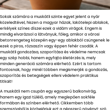
Sokak számára a muskátli szinte egyet jelent a nyár
közeledtével, hiszen a magyar házak, lakótelepi ablakok,
erkélyek színes díszei ezek a vidám virágok. Engem is
mindig elvarázsol a látványuk, főleg, amikor a városi
betonrengeteg közepén egy-egy ablakból csüngenek le
ezek a piros, rózsaszín vagy éppen fehér csodák. A
muskátli gondozása, szaporítása és védelme nemcsak
egy szép hobbi, hanem egyfajta életérzés is, mely
minden generáció számára elérhető. Ezért is tartom
fontosnak, hogy minél többen megismerjék a gondozás,
szaporítás és betegségek elleni védelem praktikus
titkait!
A muskátli nem csupán egy egyszerű balkonvirág,
hanem egy igazi túlélő, amely meglepően sokféle
formában és színben elérhető. Cikkemben több
szemszögből is körbejárjuk ezt a népszerű növényt: szó