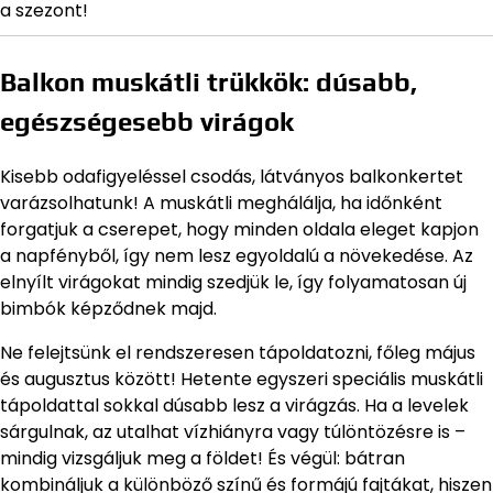
a szezont!
Balkon muskátli trükkök: dúsabb,
egészségesebb virágok
Kisebb odafigyeléssel csodás, látványos balkonkertet
varázsolhatunk! A muskátli meghálálja, ha időnként
forgatjuk a cserepet, hogy minden oldala eleget kapjon
a napfényből, így nem lesz egyoldalú a növekedése. Az
elnyílt virágokat mindig szedjük le, így folyamatosan új
bimbók képződnek majd.
Ne felejtsünk el rendszeresen tápoldatozni, főleg május
és augusztus között! Hetente egyszeri speciális muskátli
tápoldattal sokkal dúsabb lesz a virágzás. Ha a levelek
sárgulnak, az utalhat vízhiányra vagy túlöntözésre is –
mindig vizsgáljuk meg a földet! És végül: bátran
kombináljuk a különböző színű és formájú fajtákat, hiszen