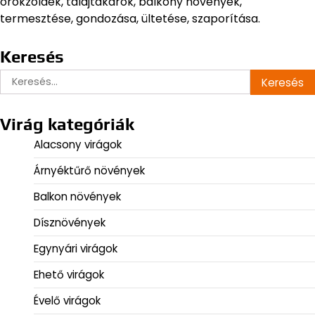
örökzöldek, talajtakarók, balkony növények,
termesztése, gondozása, ültetése, szaporítása.
Keresés
Keresés:
Virág kategóriák
Alacsony virágok
Árnyéktűrő növények
Balkon növények
Dísznövények
Egynyári virágok
Ehető virágok
Évelő virágok