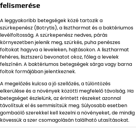
felismerése
A leggyakoribb betegségek közé tartozik a
szürkepenész (Botrytis), a lisztharmat és a baktériumos
levélfoltosság. A szürkepenész nedves, párás
környezetben jelenik meg, szürkés, puha penészes
foltokat hagyva a leveleken, hajtásokon. A lisztharmat
fehéres, lisztszerű bevonatot okoz, főleg a levelek
felszínén. A baktériumos betegségek sárga vagy barna
foltok formájában jelentkeznek.
A megelőzés kulcsa a jó szellőzés, a túlöntözés
elkerülése és a növények közötti megfelelő távolság. Ha
betegséget észlelünk, az érintett részeket azonnal
távolítsuk el és semmisítsük meg. Súlyosabb esetben
gombaölő szerekkel kell kezelni a növényeket, de mindig
kövessük a szer csomagolásán található utasításokat.