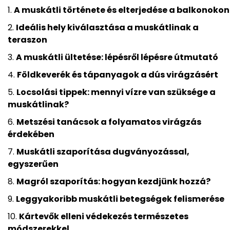
A muskátli története és elterjedése a balkonokon
Ideális hely kiválasztása a muskátlinak a
teraszon
A muskátli ültetése: lépésről lépésre útmutató
Földkeverék és tápanyagok a dús virágzásért
Locsolási tippek: mennyi vízre van szüksége a
muskátlinak?
Metszési tanácsok a folyamatos virágzás
érdekében
Muskátli szaporítása dugványozással,
egyszerűen
Magról szaporítás: hogyan kezdjünk hozzá?
Leggyakoribb muskátli betegségek felismerése
Kártevők elleni védekezés természetes
módszerekkel