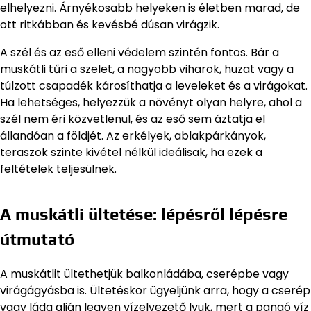
elhelyezni. Árnyékosabb helyeken is életben marad, de
ott ritkábban és kevésbé dúsan virágzik.
A szél és az eső elleni védelem szintén fontos. Bár a
muskátli tűri a szelet, a nagyobb viharok, huzat vagy a
túlzott csapadék károsíthatja a leveleket és a virágokat.
Ha lehetséges, helyezzük a növényt olyan helyre, ahol a
szél nem éri közvetlenül, és az eső sem áztatja el
állandóan a földjét. Az erkélyek, ablakpárkányok,
teraszok szinte kivétel nélkül ideálisak, ha ezek a
feltételek teljesülnek.
A muskátli ültetése: lépésről lépésre
útmutató
A muskátlit ültethetjük balkonládába, cserépbe vagy
virágágyásba is. Ültetéskor ügyeljünk arra, hogy a cserép
vagy láda alján legyen vízelvezető lyuk, mert a pangó víz