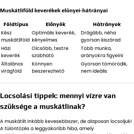
Muskátliföld keverékek előnyei-hátrányai
Földtípus
Előnyök
Hátrányok
Kész
Optimális keverék,
Drágább, néha
muskátliföld
kényelmes
gyorsan kiszárad
Házi
Olcsóbb, testre
Több munka,
keverék
szabható
arányokra figyelni
Általános
Könnyen
Gyorsan tömörödik,
virágföld
beszerezhető
nem ideális
Locsolási tippek: mennyi vízre van
szüksége a muskátlinak?
A muskátlit inkább kevesebbszer, de alaposan locsoljuk!
A túlöntözés a leggyakoribb hiba, amely