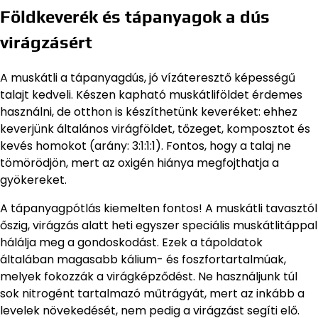
Földkeverék és tápanyagok a dús
virágzásért
A muskátli a tápanyagdús, jó vízáteresztő képességű
talajt kedveli. Készen kapható muskátliföldet érdemes
használni, de otthon is készíthetünk keveréket: ehhez
keverjünk általános virágföldet, tőzeget, komposztot és
kevés homokot (arány: 3:1:1:1). Fontos, hogy a talaj ne
tömörödjön, mert az oxigén hiánya megfojthatja a
gyökereket.
A tápanyagpótlás kiemelten fontos! A muskátli tavasztól
őszig, virágzás alatt heti egyszer speciális muskátlitáppal
hálálja meg a gondoskodást. Ezek a tápoldatok
általában magasabb kálium- és foszfortartalmúak,
melyek fokozzák a virágképződést. Ne használjunk túl
sok nitrogént tartalmazó műtrágyát, mert az inkább a
levelek növekedését, nem pedig a virágzást segíti elő.