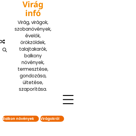
Virág
Skip
to
infó
content
Virág, virágok,
szobanövények,
évelők,
örökzöldek,
talajtakarók,
balkony
növények,
termesztése,
gondozása,
ültetése,
szaporítása.
Balkon növények
Virágokról