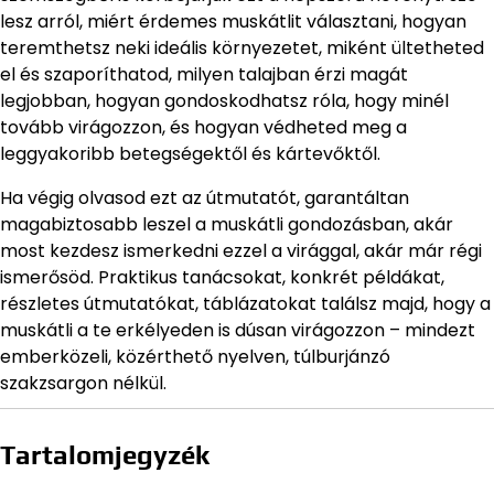
lesz arról, miért érdemes muskátlit választani, hogyan
teremthetsz neki ideális környezetet, miként ültetheted
el és szaporíthatod, milyen talajban érzi magát
legjobban, hogyan gondoskodhatsz róla, hogy minél
tovább virágozzon, és hogyan védheted meg a
leggyakoribb betegségektől és kártevőktől.
Ha végig olvasod ezt az útmutatót, garantáltan
magabiztosabb leszel a muskátli gondozásban, akár
most kezdesz ismerkedni ezzel a virággal, akár már régi
ismerősöd. Praktikus tanácsokat, konkrét példákat,
részletes útmutatókat, táblázatokat találsz majd, hogy a
muskátli a te erkélyeden is dúsan virágozzon – mindezt
emberközeli, közérthető nyelven, túlburjánzó
szakzsargon nélkül.
Tartalomjegyzék