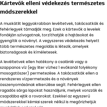
Kártevők elleni védekezés természetes
módszerekkel
A muskátlit leggyakrabban levéltetvek, takácsatkák és
fehérlegyek támadják meg. Ezek a kártevők a levelek
fonákján szívogatnak, torzíthatják a hajtásokat és
gyengítik a növényt. A vegyszeres védekezés helyett
több természetes megoldás is létezik, amelyek
biztonságosak és kíméletesek.
A levéltetvek ellen hatékony a csalánlé vagy a
szappanos víz (egy liter vízhez 1 evőkanál folyékony
mosogatószer) permetezése. A takácsatkák ellen a
rendszeres vízpermetezés és a növények
összenyomásának elkerülése segít. Fehérlegyek ellen
ragadós sárga lapokat használjunk, melyek vonzzák és
csapdába ejtik a rovarokat. Ezekkel az egyszerű
módszerekkel kémiai szerek nélkül is megőrizhetjük