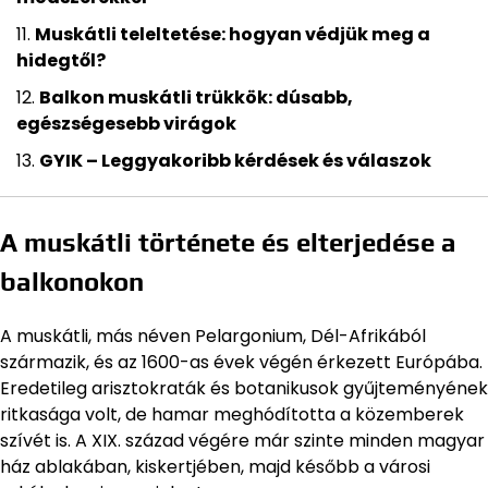
Muskátli teleltetése: hogyan védjük meg a
hidegtől?
Balkon muskátli trükkök: dúsabb,
egészségesebb virágok
GYIK – Leggyakoribb kérdések és válaszok
A muskátli története és elterjedése a
balkonokon
A muskátli, más néven Pelargonium, Dél-Afrikából
származik, és az 1600-as évek végén érkezett Európába.
Eredetileg arisztokraták és botanikusok gyűjteményének
ritkasága volt, de hamar meghódította a közemberek
szívét is. A XIX. század végére már szinte minden magyar
ház ablakában, kiskertjében, majd később a városi