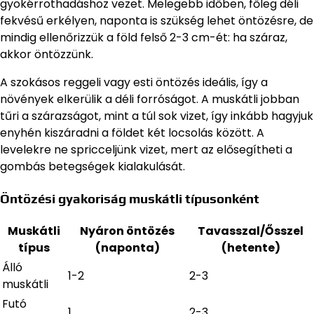
gyökérrothadáshoz vezet. Melegebb időben, főleg déli
fekvésű erkélyen, naponta is szükség lehet öntözésre, de
mindig ellenőrizzük a föld felső 2-3 cm-ét: ha száraz,
akkor öntözzünk.
A szokásos reggeli vagy esti öntözés ideális, így a
növények elkerülik a déli forróságot. A muskátli jobban
tűri a szárazságot, mint a túl sok vizet, így inkább hagyjuk
enyhén kiszáradni a földet két locsolás között. A
levelekre ne spricceljünk vizet, mert az elősegítheti a
gombás betegségek kialakulását.
Öntözési gyakoriság muskátli típusonként
Muskátli
Nyáron öntözés
Tavasszal/Ősszel
típus
(naponta)
(hetente)
Álló
1-2
2-3
muskátli
Futó
1
2-3