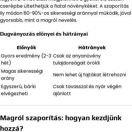
cserépbe ültethetjük a fiatal növénykéket. A szaporítás
ily módon 80-90%-os sikerességi aránnyal működik, jóval
gyorsabb, mint a magról nevelés.
Dugványozás előnyei és hátrányai
Előnyök
Hátrányok
Gyors eredmény (2-3
Csak az anyanövény
hét)
tulajdonságait örökli
Magas sikerességi
Nem lehet új fajtákat létrehozni
arány
Egyszerű, bárki
Csak tavasszal és nyár végén
elvégezheti
ajánlott
Magról szaporítás: hogyan kezdjünk
hozzá?