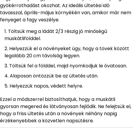
gyökérrothadást okozhat. Az ideális ültetési idő
tavasszal, április-május környékén van, amikor már nem
fenyeget a fagy veszélye.
Töltsük meg a ládát 2/3 részig jó minőségű
muskátlifölddel.
Helyezzük el a növényeket úgy, hogy a tövek között
legalább 20 cm távolság legyen.
Töltsük fel a földdel, majd nyomkodjuk le óvatosan.
Alaposan öntözzük be az ültetés után.
Helyezzük napos, védett helyre.
Ezzel a módszerrel biztosíthatjuk, hogy a muskátli
gyorsan megered és látványosan fejlődik. Ne felejtsük el,
hogy a friss ültetés után a növények néhány napig
érzékenyebbek a közvetlen napsütésre.