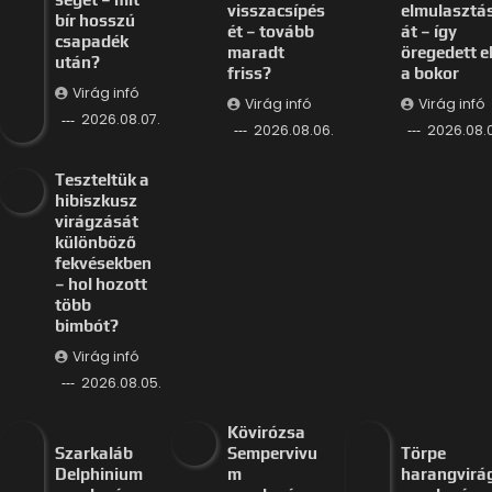
virágzását
különböző
fekvésekben
– hol hozott
több
bimbót?
Virág infó
2026.08.05.
Kövirózsa
Szarkaláb
Sempervivu
Törpe
Delphinium
m
harangvirá
gondozása,
gondozása,
gondozása,
szaporítása
szaporítása
szaporítás
és
és
és
betegségei
betegségei
betegségei 
– magas
–
évelő
évelő
sziklakertb
növény
e
Virág infó
Virág infó
Virág infó
2026.06.13.
2026.05.
2026.05.15.