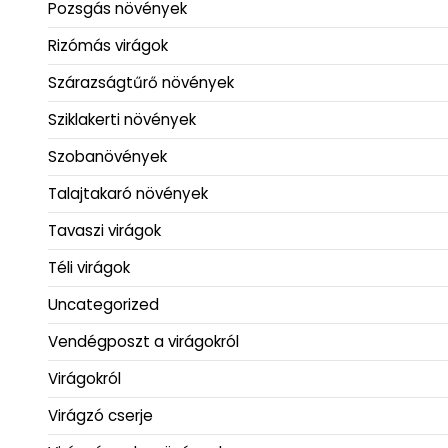
Talajtakaró növények
Tavaszi virágok
Téli virágok
Uncategorized
Vendégposzt a virágokról
Virágokról
Virágzó cserje
Virágzó szobanövények
Zöld szobanövények
Virágok
balkonláda virágok
beltéri növények
betegségek
bokros virágok
cserepes virágok
dísznövény