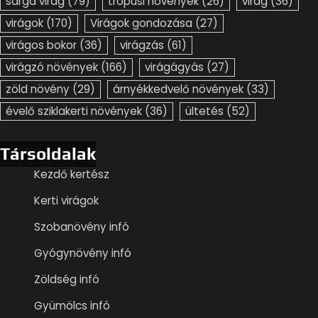
Társoldalak
Kezdő kertész
Kerti virágok
Szobanövény infó
Gyógynövény infó
Zöldség infó
Gyümölcs infó
Virág, virágok, szobanövények, évelők, örökzöldek,
talajtakarók, balkony növények, termesztése,
gondozása, ültetése, szaporítása. Theme: Timely News
By
Artify Themes
.