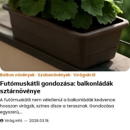
Balkon növények
Szobanövények
Virágokról
Futómuskátli gondozása: balkonládák
sztárnövénye
A futómuskátli nem véletlenül a balkonládák kedvence:
hosszan virágzik, színes dísze a terasznak. Gondozása
egyszerű,…
Virág infó
2026.03.19.