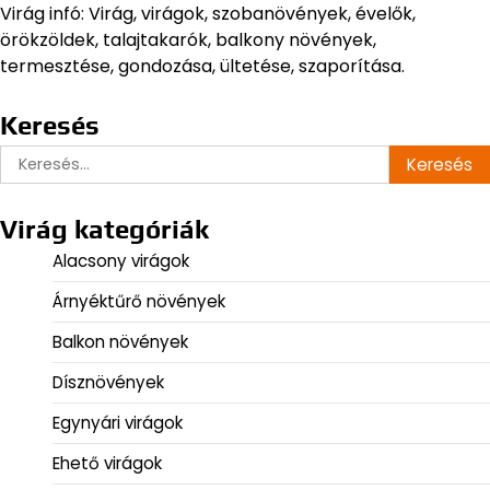
Virág kategóriák
Alacsony virágok
Árnyéktűrő növények
Balkon növények
Dísznövények
Egynyári virágok
Ehető virágok
Évelő virágok
Gumós virágok
Gyógynövény
Hagymás virágok
Kerti virágok