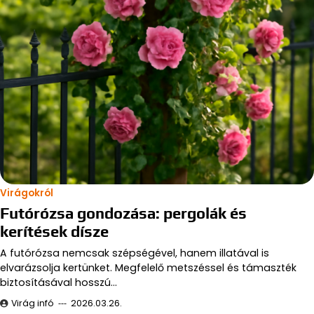
Virágokról
Futórózsa gondozása: pergolák és
kerítések dísze
A futórózsa nemcsak szépségével, hanem illatával is
elvarázsolja kertünket. Megfelelő metszéssel és támaszték
biztosításával hosszú…
Virág infó
2026.03.26.