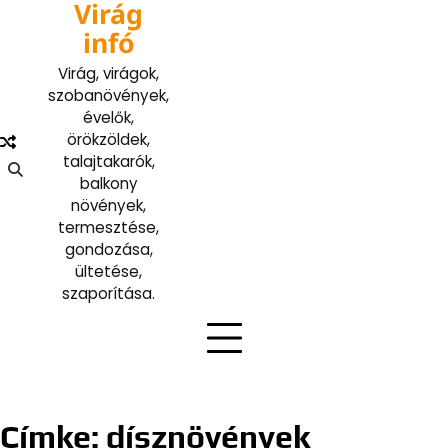
Virág
Skip
to
infó
content
Virág, virágok,
szobanövények,
évelők,
örökzöldek,
talajtakarók,
balkony
növények,
termesztése,
gondozása,
ültetése,
szaporítása.
Címke:
dísznövények