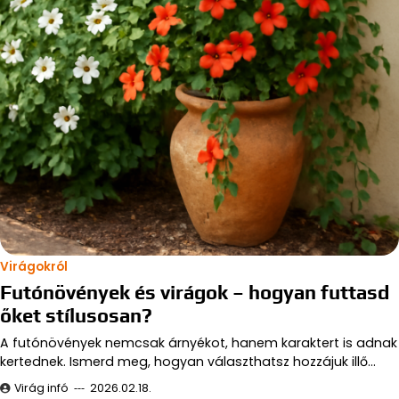
Virágokról
Futónövények és virágok – hogyan futtasd
őket stílusosan?
A futónövények nemcsak árnyékot, hanem karaktert is adnak
kertednek. Ismerd meg, hogyan választhatsz hozzájuk illő…
Virág infó
2026.02.18.