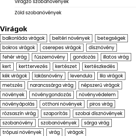
fehér virág
fűszernövény
gondozás
illatos virág
kert
kerttervezés
kertészet
kertészkedés
kék virágok
lakásnövény
levendula
lila virágok
metszés
narancssárga virág
népszerű virágok
növények
növénygondozás
növényvédelem
növényápolás
otthoni növények
piros virág
rózsaszín virág
szaporítás
szobai dísznövények
szobanövény
szobanövények
sárga virág
trópusi növények
virág
virágok
Virágok gondozása
virágos bokor
virágzás
virágzó növények
virágágyás
zöld növény
árnyékkedvelő növények
évelő sziklakerti növények
ültetés
Bemutatkozás