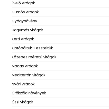
Kipróbáltuk-Teszteltük
Közepes méretű virágok
Magas virágok
Mediterrán virágok
Nyári virágok
Örökzöld növények
Őszi virágok
Pozsgás növények
Rizómás virágok
Szárazságtűrő növények
Sziklakerti növények
Szobanövények