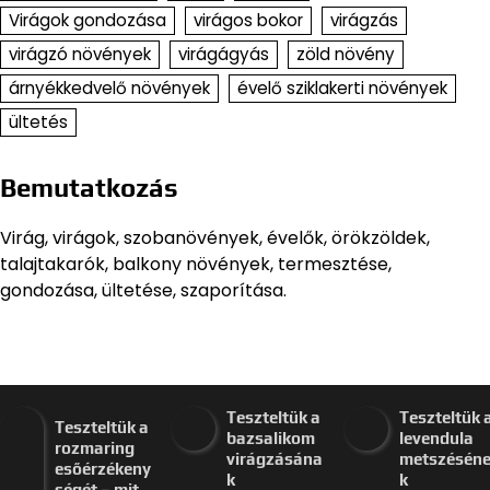
Virág, virágok, szobanövények, évelők, örökzöldek,
talajtakarók, balkony növények, termesztése,
gondozása, ültetése, szaporítása.
Teszteltük a
Teszteltük 
Teszteltük a
bazsalikom
levendula
rozmaring
virágzásána
metszésén
esőérzékeny
k
k
ségét – mit
visszacsípés
elmulasztá
bír hosszú
ét – tovább
át – így
csapadék
maradt
öregedett e
után?
friss?
a bokor
Virág infó
Virág infó
Virág infó
2026.08.07.
2026.08.06.
2026.08.
Teszteltük a
hibiszkusz