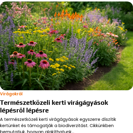
Virágokról
Természetközeli kerti virágágyások
lépésről lépésre
A természetközeli kerti virágágyások egyszerre díszítik
kertünket és támogatják a biodiverzitást. Cikkünkben
bemutatjuk, hogyan alakíthatunk…