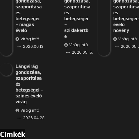
Lángvirág
gondozása,
szaporítása
és
betegségei –
színes évelő
virág
Virág infó
2026.04.28.
Címkék
balkonláda virágok
(30)
beltéri növények
(28)
betegségek
(232)
bokros virágok
(51)
cserepes virágok
(31)
dísznövény
(33)
fehér virág
(115)
fűszernövény
(25)
gondozás
(191)
illatos virág
(34)
kert
(139)
kerttervezés
(34)
kertészet
(558)
kertészkedés
(72)
kék virágok
(43)