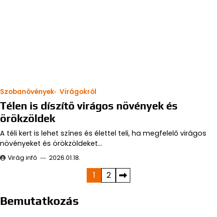
Szobanövények
Virágokról
Télen is díszítő virágos növények és
örökzöldek
A téli kert is lehet színes és élettel teli, ha megfelelő virágos
növényeket és örökzöldeket…
Virág infó
2026.01.18.
Bejegyzések
1
2
lapozása
Bemutatkozás
Virág infó: Virág, virágok, szobanövények, évelők,
örökzöldek, talajtakarók, balkony növények,
termesztése, gondozása, ültetése, szaporítása.
Keresés
Keresés: