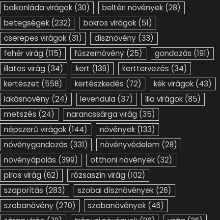
lakásnövény
(24)
levendula
(37)
lila virágok
(85)
metszés
(24)
narancssárga virág
(35)
népszerű virágok
(144)
növények
(133)
növénygondozás
(331)
növényvédelem
(28)
növényápolás
(399)
otthoni növények
(32)
piros virág
(62)
rózsaszín virág
(102)
szaporítás
(283)
szobai dísznövények
(26)
szobanövény
(270)
szobanövények
(46)
sárga virág
(79)
trópusi növények
(26)
virág
(36)
virágok
(170)
Virágok gondozása
(27)
virágos bokor
(36)
virágzás
(61)
virágzó növények
(166)
virágágyás
(27)
zöld növény
(29)
árnyékkedvelő növények
(33)
évelő sziklakerti növények
(36)
ültetés
(52)