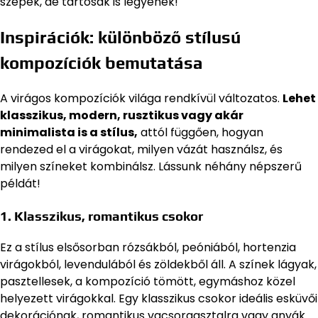
szépek, de tartósak is legyenek!
Inspirációk: különböző stílusú
kompozíciók bemutatása
A virágos kompozíciók világa rendkívül változatos.
Lehet
klasszikus, modern, rusztikus vagy akár
minimalista is a stílus,
attól függően, hogyan
rendezed el a virágokat, milyen vázát használsz, és
milyen színeket kombinálsz. Lássunk néhány népszerű
példát!
1. Klasszikus, romantikus csokor
Ez a stílus elsősorban rózsákból, peóniából, hortenzia
virágokból, levendulából és zöldekből áll. A színek lágyak,
pasztellesek, a kompozíció tömött, egymáshoz közel
helyezett virágokkal. Egy klasszikus csokor ideális esküvői
dekorációnak, romantikus vacsoraasztalra vagy anyák