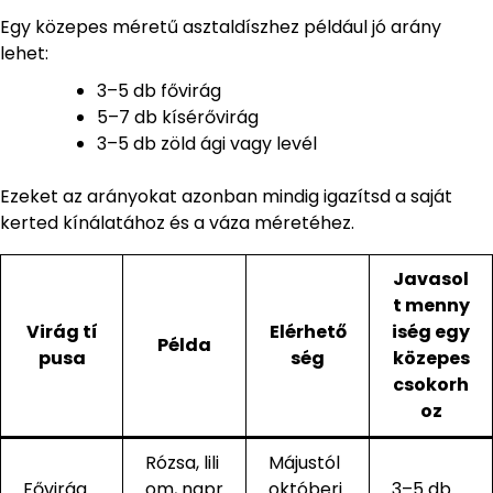
Egy közepes méretű asztaldíszhez például jó arány
lehet:
3–5 db fővirág
5–7 db kísérővirág
3–5 db zöld ági vagy levél
Ezeket az arányokat azonban mindig igazítsd a saját
kerted kínálatához és a váza méretéhez.
Javasol
t menny
Virág tí
Elérhető
iség egy
Példa
pusa
ség
közepes
csokorh
oz
Rózsa, lili
Májustól
Fővirág
om, napr
októberi
3–5 db