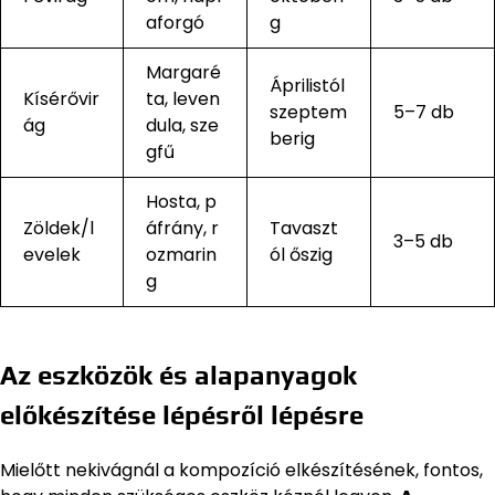
aforgó
g
Margaré
Áprilistól
Kísérővir
ta, leven
szeptem
5–7 db
ág
dula, sze
berig
gfű
Hosta, p
Zöldek/l
áfrány, r
Tavaszt
3–5 db
evelek
ozmarin
ól őszig
g
Az eszközök és alapanyagok
előkészítése lépésről lépésre
Mielőtt nekivágnál a kompozíció elkészítésének, fontos,