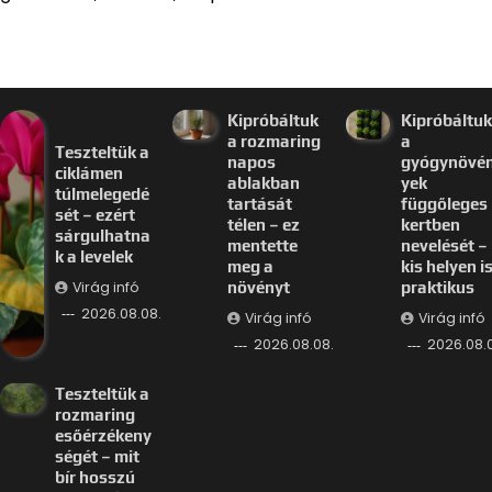
Kipróbáltuk
Kipróbáltuk
a rozmaring
a
Teszteltük a
napos
gyógynövé
ciklámen
ablakban
yek
túlmelegedé
tartását
függőleges
sét – ezért
télen – ez
kertben
sárgulhatna
mentette
nevelését –
k a levelek
meg a
kis helyen i
Virág infó
növényt
praktikus
2026.08.08.
Virág infó
Virág infó
2026.08.08.
2026.08.0
Teszteltük a
rozmaring
esőérzékeny
ségét – mit
bír hosszú