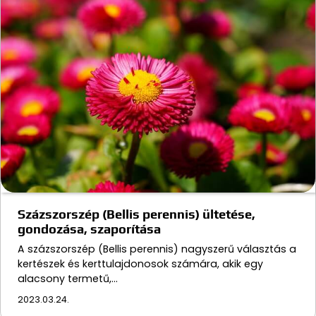
Százszorszép (Bellis perennis) ültetése,
gondozása, szaporítása
A százszorszép (Bellis perennis) nagyszerű választás a
kertészek és kerttulajdonosok számára, akik egy
alacsony termetű,…
2023.03.24.