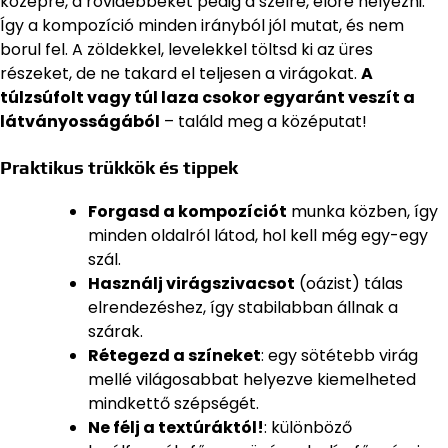
középre, a rövidebbeket pedig a szélre, előre helyezni.
Így a kompozíció minden irányból jól mutat, és nem
borul fel. A zöldekkel, levelekkel töltsd ki az üres
részeket, de ne takard el teljesen a virágokat.
A
túlzsúfolt vagy túl laza csokor egyaránt veszít a
látványosságából
– találd meg a középutat!
Praktikus trükkök és tippek
Forgasd a kompozíciót
munka közben, így
minden oldalról látod, hol kell még egy-egy
szál.
Használj virágszivacsot
(oázist) tálas
elrendezéshez, így stabilabban állnak a
szárak.
Rétegezd a színeket
: egy sötétebb virág
mellé világosabbat helyezve kiemelheted
mindkettő szépségét.
Ne félj a textúráktól!
: különböző