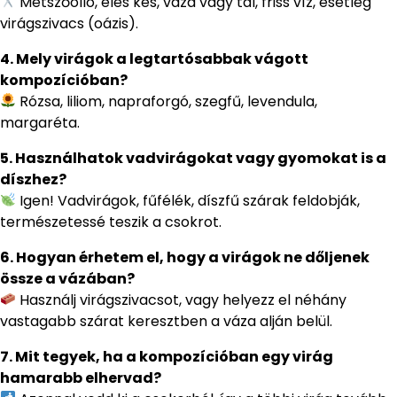
Metszőolló, éles kés, váza vagy tál, friss víz, esetleg
virágszivacs (oázis).
4. Mely virágok a legtartósabbak vágott
kompozícióban?
Rózsa, liliom, napraforgó, szegfű, levendula,
margaréta.
5. Használhatok vadvirágokat vagy gyomokat is a
díszhez?
Igen! Vadvirágok, fűfélék, díszfű szárak feldobják,
természetessé teszik a csokrot.
6. Hogyan érhetem el, hogy a virágok ne dőljenek
össze a vázában?
Használj virágszivacsot, vagy helyezz el néhány
vastagabb szárat keresztben a váza alján belül.
7. Mit tegyek, ha a kompozícióban egy virág
hamarabb elhervad?