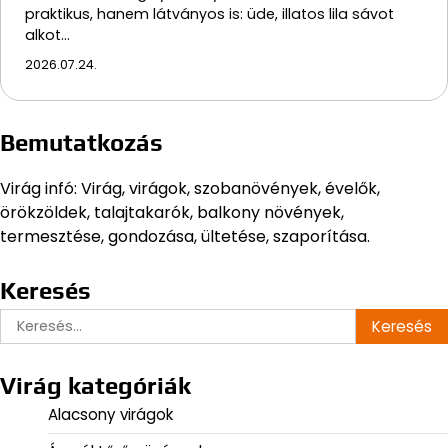
praktikus, hanem látványos is: üde, illatos lila sávot
alkot…
2026.07.24.
Bemutatkozás
Virág infó: Virág, virágok, szobanövények, évelők,
örökzöldek, talajtakarók, balkony növények,
termesztése, gondozása, ültetése, szaporítása.
Keresés
Keresés:
Virág kategóriák
Alacsony virágok