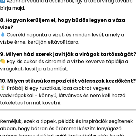
Azonnal vedd ki a csokorból, így a többi virág tovább
bírja majd.
8. Hogyan kerüljem el, hogy büdös legyen a váza
vize?
Cseréld naponta a vizet, és minden levél, amely a
vízbe érne, kerüljön eltávolításra.
9. Milyen házi szerek javítják a virágok tartósságát?
Egy kis cukor és citromlé a vízbe keverve táplálja a
virágokat, lassítja a bomlást.
10. Milyen stílusú kompozíciót válasszak kezdőként?
Próbálj ki egy rusztikus, laza csokrot vegyes
vadvirágokkal – könnyű, látványos és nem kell hozzá
tökéletes formát követni.
Reméljük, ezek a tippek, példák és inspirációk segítenek
abban, hogy bátran és örömmel készíts lenyűgöző
virágos kompozíciókat saját kertedből – akár kezdő