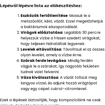
Lépésről lépésre lista az előkészítéshez:
Eszközök fertőtlenítése
: Mossuk le a
metszőollót, kést, vázát. Ezzel megelőzhetjük
a baktériumok elszaporodását.
Virágok előáztatása
: Legalább 30 percre
helyezzük vízbe a frissen szedett virágokat,
hogy teljesen hidratáltak legyenek.
Levelek eltávolítása
: Távolítsuk el az összes
olyan levelet, amely a vízbe érne.
Szárak ferde levágása
: Mindig ferdén
vágjuk le a szárakat, így nagyobb felületen
tudnak vizet felvenni.
Váza kiválasztása
: A vázát töltsük meg
langyos vízzel, és adjunk hozzá virágtápot
vagy egy csipet cukrot-citromlevet.
Ezek a lépések biztosítják, hogy kompozícióink ne csak