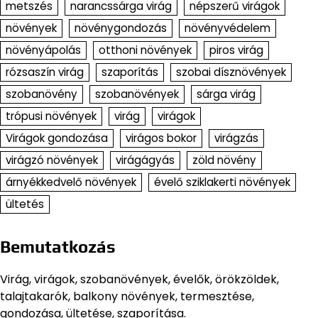
metszés
narancssárga virág
népszerű virágok
növények
növénygondozás
növényvédelem
növényápolás
otthoni növények
piros virág
rózsaszín virág
szaporítás
szobai dísznövények
szobanövény
szobanövények
sárga virág
trópusi növények
virág
virágok
Virágok gondozása
virágos bokor
virágzás
virágzó növények
virágágyás
zöld növény
árnyékkedvelő növények
évelő sziklakerti növények
ültetés
Bemutatkozás
Virág, virágok, szobanövények, évelők, örökzöldek,
talajtakarók, balkony növények, termesztése,
gondozása, ültetése, szaporítása.