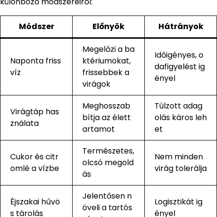
különböző módszereiről:
Módszer
Előnyök
Hátrányok
Megelőzi a ba
Időigényes, o
Naponta friss
ktériumokat,
dafigyelést ig
víz
frissebbek a
ényel
virágok
Meghosszab
Túlzott adag
Virágtáp has
bítja az élett
olás káros leh
ználata
artamot
et
Természetes,
Cukor és citr
Nem minden
olcsó megold
omlé a vízbe
virág tolerálja
ás
Jelentősen n
Éjszakai hűvö
Logisztikát ig
öveli a tartós
s tárolás
ényel