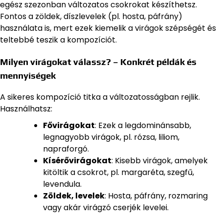
egész szezonban változatos csokrokat készíthetsz.
Fontos a zöldek, díszlevelek (pl. hosta, páfrány)
használata is, mert ezek kiemelik a virágok szépségét és
teltebbé teszik a kompozíciót.
Milyen virágokat válassz? – Konkrét példák és
mennyiségek
A sikeres kompozíció titka a változatosságban rejlik.
Használhatsz:
Fővirágokat
: Ezek a legdominánsabb,
legnagyobb virágok, pl. rózsa, liliom,
napraforgó.
Kísérővirágokat
: Kisebb virágok, amelyek
kitöltik a csokrot, pl. margaréta, szegfű,
levendula.
Zöldek, levelek
: Hosta, páfrány, rozmaring
vagy akár virágzó cserjék levelei.