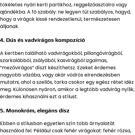
tökéletes nyári kerti partikhoz, reggelizőasztalra vagy
ajándékba. A fő szabály: ne legyen túl szabályos, hagyd,
hogy a virágok kissé rendezetlenül, természetesen
álljanak.
4. Dús és vadvirágos kompozíció
A kertben található vadvirágokból, pillangóvirágból,
szarkalábból, zsályából, kasvirágból izgalmas,
“mezővirágos” díszt készíthetsz. Ezeket érdemes
nagyobb vázába, vagy akár vödrös elrendezésben
mutatni, ahol a szellős, tarka csokor egy egész rétet idéz
meg. Különösen nyáron, amikor a legtöbb vadvirág nyílik,
érdemes kihasználni ezt a stílust.
5. Monokróm, elegáns dísz
Ebben a stílusban egyetlen szín több árnyalatát
használod fel. Például csak fehér virágokat: fehér rózsa,