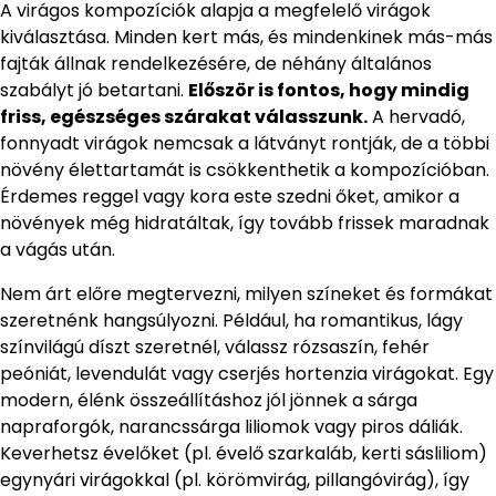
A virágos kompozíciók alapja a megfelelő virágok
kiválasztása. Minden kert más, és mindenkinek más-más
fajták állnak rendelkezésére, de néhány általános
szabályt jó betartani.
Először is fontos, hogy mindig
friss, egészséges szárakat válasszunk.
A hervadó,
fonnyadt virágok nemcsak a látványt rontják, de a többi
növény élettartamát is csökkenthetik a kompozícióban.
Érdemes reggel vagy kora este szedni őket, amikor a
növények még hidratáltak, így tovább frissek maradnak
a vágás után.
Nem árt előre megtervezni, milyen színeket és formákat
szeretnénk hangsúlyozni. Például, ha romantikus, lágy
színvilágú díszt szeretnél, válassz rózsaszín, fehér
peóniát, levendulát vagy cserjés hortenzia virágokat. Egy
modern, élénk összeállításhoz jól jönnek a sárga
napraforgók, narancssárga liliomok vagy piros dáliák.
Keverhetsz évelőket (pl. évelő szarkaláb, kerti sásliliom)
egynyári virágokkal (pl. körömvirág, pillangóvirág), így