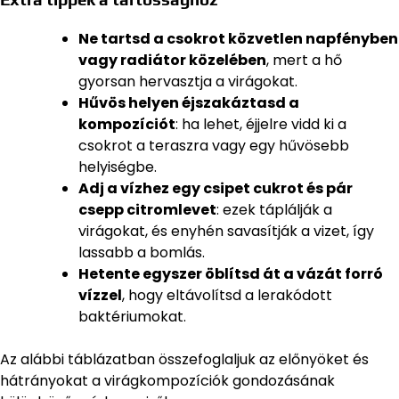
Ne tartsd a csokrot közvetlen napfényben
vagy radiátor közelében
, mert a hő
gyorsan hervasztja a virágokat.
Hűvös helyen éjszakáztasd a
kompozíciót
: ha lehet, éjjelre vidd ki a
csokrot a teraszra vagy egy hűvösebb
helyiségbe.
Adj a vízhez egy csipet cukrot és pár
csepp citromlevet
: ezek táplálják a
virágokat, és enyhén savasítják a vizet, így
lassabb a bomlás.
Hetente egyszer öblítsd át a vázát forró
vízzel
, hogy eltávolítsd a lerakódott
baktériumokat.
Az alábbi táblázatban összefoglaljuk az előnyöket és
hátrányokat a virágkompozíciók gondozásának