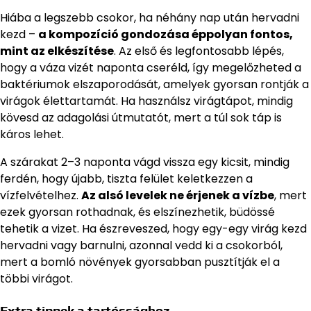
Hiába a legszebb csokor, ha néhány nap után hervadni
kezd –
a kompozíció gondozása éppolyan fontos,
mint az elkészítése
. Az első és legfontosabb lépés,
hogy a váza vizét naponta cseréld, így megelőzheted a
baktériumok elszaporodását, amelyek gyorsan rontják a
virágok élettartamát. Ha használsz virágtápot, mindig
kövesd az adagolási útmutatót, mert a túl sok táp is
káros lehet.
A szárakat 2–3 naponta vágd vissza egy kicsit, mindig
ferdén, hogy újabb, tiszta felület keletkezzen a
vízfelvételhez.
Az alsó levelek ne érjenek a vízbe
, mert
ezek gyorsan rothadnak, és elszínezhetik, büdössé
tehetik a vizet. Ha észreveszed, hogy egy-egy virág kezd
hervadni vagy barnulni, azonnal vedd ki a csokorból,
mert a bomló növények gyorsabban pusztítják el a
többi virágot.
Extra tippek a tartóssághoz