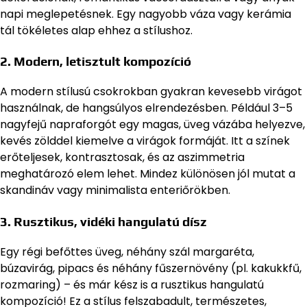
napi meglepetésnek. Egy nagyobb váza vagy kerámia
tál tökéletes alap ehhez a stílushoz.
2. Modern, letisztult kompozíció
A modern stílusú csokrokban gyakran kevesebb virágot
használnak, de hangsúlyos elrendezésben. Például 3–5
nagyfejű napraforgót egy magas, üveg vázába helyezve,
kevés zölddel kiemelve a virágok formáját. Itt a színek
erőteljesek, kontrasztosak, és az aszimmetria
meghatározó elem lehet. Mindez különösen jól mutat a
skandináv vagy minimalista enteriőrökben.
3. Rusztikus, vidéki hangulatú dísz
Egy régi befőttes üveg, néhány szál margaréta,
búzavirág, pipacs és néhány fűszernövény (pl. kakukkfű,
rozmaring) – és már kész is a rusztikus hangulatú
kompozíció! Ez a stílus felszabadult, természetes,