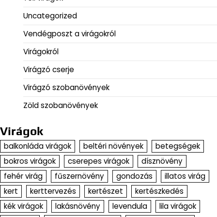
Uncategorized
Vendégposzt a virágokról
Virágokról
Virágzó cserje
Virágzó szobanövények
Zöld szobanövények
Virágok
balkonláda virágok
beltéri növények
betegségek
bokros virágok
cserepes virágok
dísznövény
fehér virág
fűszernövény
gondozás
illatos virág
kert
kerttervezés
kertészet
kertészkedés
kék virágok
lakásnövény
levendula
lila virágok