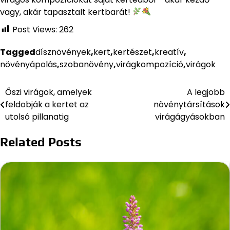
vagy, akár tapasztalt kertbarát!
Post Views:
262
Tagged
dísznövények
,
kert
,
kertészet
,
kreatív
,
növényápolás
,
szobanövény
,
virágkompozíció
,
virágok
Őszi virágok, amelyek
A legjobb
Bejegyzés
feldobják a kertet az
növénytársítások
navigáció
utolsó pillanatig
virágágyásokban
Related Posts