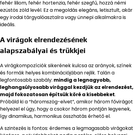
fehér liliom, fehér hortenzia, fehér szegfű, hozzá némi
ezüstös zöld levél. Ez a megoldás elegáns, letisztult, akár
egy irodai tárgyalóasztalra vagy ünnepi alkalmakra is
ideális.
A virágok elrendezésének
alapszabályai és trükkjei
A virágkompozíciók sikerének kulcsa az arányok, színek
és formák helyes kombinációjában rejlik. Talán a
legfontosabb szabály:
mindig a legnagyobb,
leghangsúlyosabb virággal kezdjük az elrendezést,
majd fokozatosan építsük köré a kisebbeket
.
Próbáld ki a “háromszög-elvet”, amikor három fővirágot
helyezel el úgy, hogy a csokor három pontján legyenek,
így dinamikus, harmonikus összhatás érhető el.
A szintezés is fontos: érdemes a legmagasabb virágokat