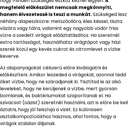
hogy minden szükséges eszköz kéznél legyen.
A
megfelelő előkészület nemcsak megkönnyíti,
hanem élvezetessé is teszi a munkát.
Szükséged lesz
néhány alapeszközre: metszőollóra, éles késsel, tiszta
vázára vagy tálra, valamint egy nagyobb vödör friss
vízre a szedett virágok előáztatásához. Ha szeretnél
extra tartósságot, használhatsz virágtápot vagy házi
szerek közül egy kevés cukrot és citromlevet a vízbe
keverve.
Az alapanyagokat célszerű előre kiválogatni és
előkészíteni. Amikor leszeded a virágokat, azonnal tedd
őket vízbe, hogy ne száradjanak ki. Tisztítsd le az alsó
leveleket, hogy ne kerüljenek a vízbe, mert gyorsan
bomlanak, és baktériumokat szaporítanak el. Ha
szivacsot (oázist) szeretnél használni, azt is előre be kell
áztatni, hogy jól felszívja a vizet. Ez különösen
asztalkompozíciókhoz hasznos, ahol fontos, hogy a
virágok stabilan álljanak.