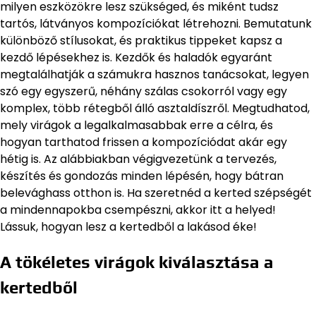
milyen eszközökre lesz szükséged, és miként tudsz
tartós, látványos kompozíciókat létrehozni. Bemutatunk
különböző stílusokat, és praktikus tippeket kapsz a
kezdő lépésekhez is. Kezdők és haladók egyaránt
megtalálhatják a számukra hasznos tanácsokat, legyen
szó egy egyszerű, néhány szálas csokorról vagy egy
komplex, több rétegből álló asztaldíszről. Megtudhatod,
mely virágok a legalkalmasabbak erre a célra, és
hogyan tarthatod frissen a kompozíciódat akár egy
hétig is. Az alábbiakban végigvezetünk a tervezés,
készítés és gondozás minden lépésén, hogy bátran
belevághass otthon is. Ha szeretnéd a kerted szépségét
a mindennapokba csempészni, akkor itt a helyed!
Lássuk, hogyan lesz a kertedből a lakásod éke!
A tökéletes virágok kiválasztása a
kertedből