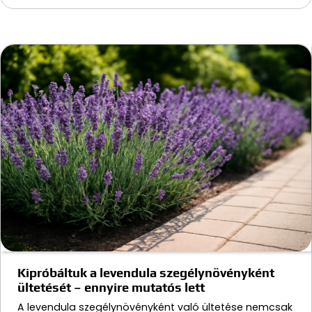
Kipróbáltuk a levendula szegélynövényként
ültetését – ennyire mutatós lett
A levendula szegélynövényként való ültetése nemcsak