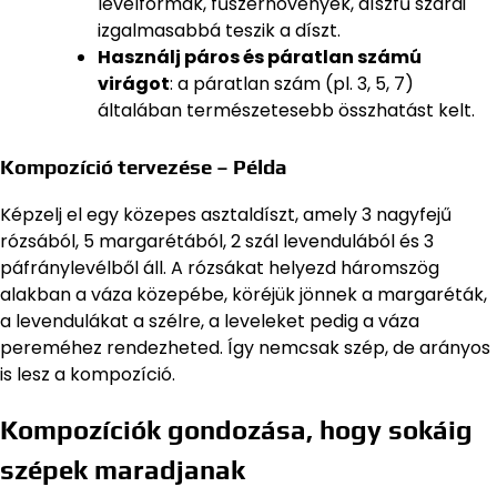
levélformák, fűszernövények, díszfű szárai
izgalmasabbá teszik a díszt.
Használj páros és páratlan számú
virágot
: a páratlan szám (pl. 3, 5, 7)
általában természetesebb összhatást kelt.
Kompozíció tervezése – Példa
Képzelj el egy közepes asztaldíszt, amely 3 nagyfejű
rózsából, 5 margarétából, 2 szál levendulából és 3
páfránylevélből áll. A rózsákat helyezd háromszög
alakban a váza közepébe, köréjük jönnek a margaréták,
a levendulákat a szélre, a leveleket pedig a váza
pereméhez rendezheted. Így nemcsak szép, de arányos
is lesz a kompozíció.
Kompozíciók gondozása, hogy sokáig
szépek maradjanak