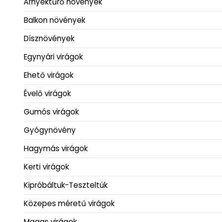
Árnyéktűrő növények
Balkon növények
Dísznövények
Egynyári virágok
Ehető virágok
Évelő virágok
Gumós virágok
Gyógynövény
Hagymás virágok
Kerti virágok
Kipróbáltuk-Teszteltük
Közepes méretű virágok
Magas virágok