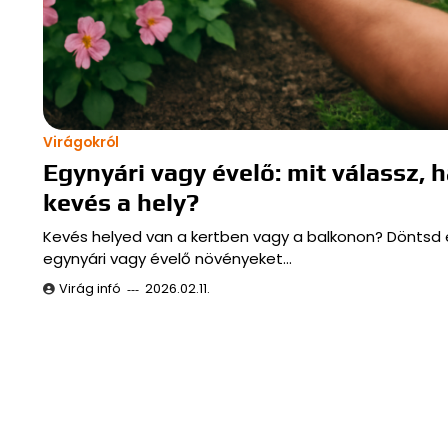
Virágokról
Egynyári vagy évelő: mit válassz, 
kevés a hely?
Kevés helyed van a kertben vagy a balkonon? Döntsd e
egynyári vagy évelő növényeket…
Virág infó
2026.02.11.