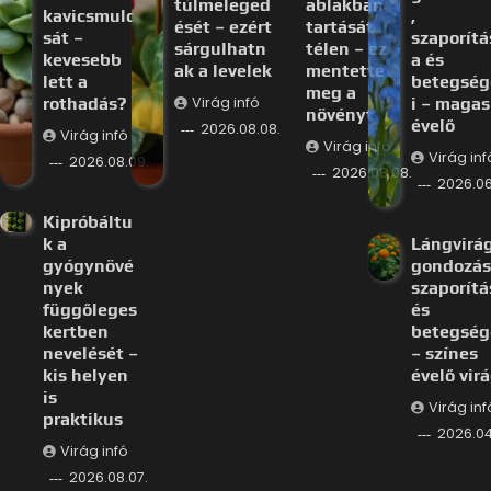
túlmeleged
ablakban
kavicsmulc
,
ését – ezért
tartását
sát –
szaporítá
sárgulhatn
télen – ez
kevesebb
a és
ak a levelek
mentette
lett a
betegség
meg a
rothadás?
Virág infó
i – magas
növényt
évelő
2026.08.08.
Virág infó
Virág infó
Virág inf
2026.08.09.
2026.08.08.
2026.06
Kipróbáltu
k a
Lángvirá
gyógynövé
gondozás
nyek
szaporítá
függőleges
és
kertben
betegség
nevelését –
– színes
kis helyen
évelő vir
is
Virág inf
praktikus
2026.04
Virág infó
2026.08.07.