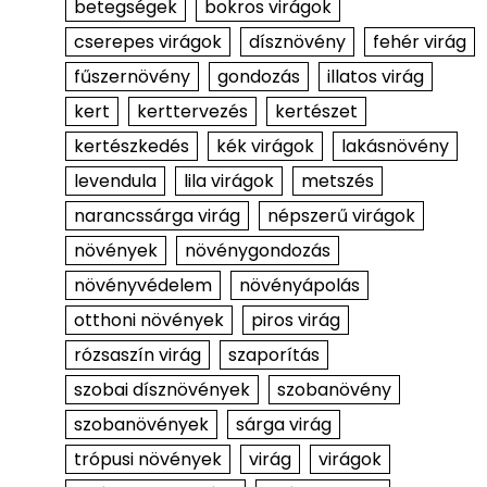
betegségek
bokros virágok
cserepes virágok
dísznövény
fehér virág
fűszernövény
gondozás
illatos virág
kert
kerttervezés
kertészet
kertészkedés
kék virágok
lakásnövény
levendula
lila virágok
metszés
narancssárga virág
népszerű virágok
növények
növénygondozás
növényvédelem
növényápolás
otthoni növények
piros virág
rózsaszín virág
szaporítás
szobai dísznövények
szobanövény
szobanövények
sárga virág
trópusi növények
virág
virágok