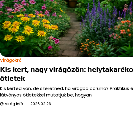
Virágokról
Kis kert, nagy virágözön: helytakarék
ötletek
Kis kerted van, de szeretnéd, ha virágba borulna? Praktikus 
látványos ötletekkel mutatjuk be, hogyan…
Virág infó
2026.02.26.