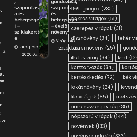
,
gondozása,
szaporítás
szaporítása
betegségek
(232)
s
a és
és
bokros virágok
(51)
betegsége
betegségei
e
i –
– évelő
cserepes virágok
(31)
sziklakertb
növény
dísznövény
(34)
fehér vi
e
Virág infó
ó
Virág infó
fűszernövény
(25)
gond
2026.05.08.
.13.
2026.05.15.
illatos virág
(34)
kert
(13
kerttervezés
(34)
kerté
g
a,
kertészkedés
(72)
kék v
sa
lakásnövény
(24)
levend
ei
lila virágok
(85)
metszés
ág
narancssárga virág
(35)
ó
népszerű virágok
(144)
.28.
növények
(133)
növénygondozás
(333)