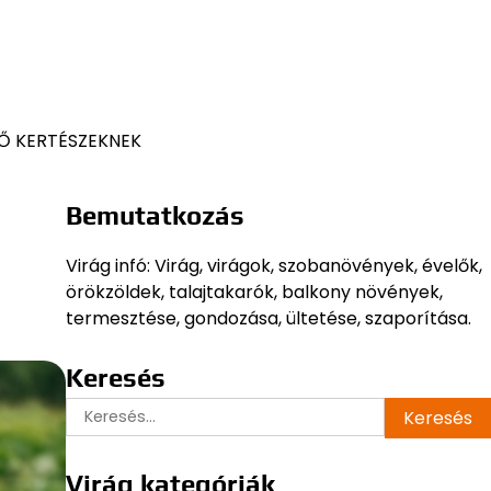
Ő KERTÉSZEKNEK
Bemutatkozás
Virág infó: Virág, virágok, szobanövények, évelők,
örökzöldek, talajtakarók, balkony növények,
termesztése, gondozása, ültetése, szaporítása.
Keresés
Keresés:
Virág kategóriák