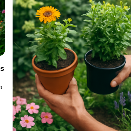
os
és