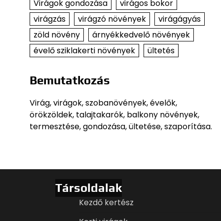
Virágok gondozása
virágos bokor
virágzás
virágzó növények
virágágyás
zöld növény
árnyékkedvelő növények
évelő sziklakerti növények
ültetés
Bemutatkozás
Virág, virágok, szobanövények, évelők,
örökzöldek, talajtakarók, balkony növények,
termesztése, gondozása, ültetése, szaporítása.
Társoldalak
Kezdő kertész