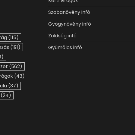
Kerti virágok
Szobanövény infó
Gyógynövény infó
Zöldség infó
rág
(115)
ozás
(191)
Gyümölcs infó
9)
szet
(562)
irágok
(43)
ula
(37)
(24)