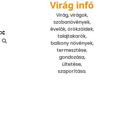
Virág infó
Skip
to
Virág, virágok,
content
szobanövények,
évelők, örökzöldek,
talajtakarók,
balkony növények,
termesztése,
gondozása,
ültetése,
szaporítása.