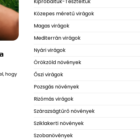
Kipróbáltuk-Teszteltük
Közepes méretű virágok
Magas virágok
Mediterrán virágok
Nyári virágok
ha
Örökzöld növények
l, hogy
Őszi virágok
Pozsgás növények
Rizómás virágok
Szárazságtűrő növények
Sziklakerti növények
Szobanövények