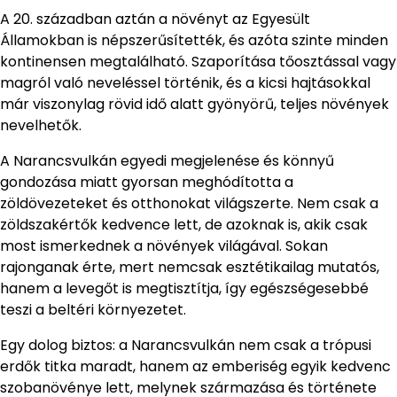
A 20. században aztán a növényt az Egyesült
Államokban is népszerűsítették, és azóta szinte minden
kontinensen megtalálható. Szaporítása tőosztással vagy
magról való neveléssel történik, és a kicsi hajtásokkal
már viszonylag rövid idő alatt gyönyörű, teljes növények
nevelhetők.
A Narancsvulkán egyedi megjelenése és könnyű
gondozása miatt gyorsan meghódította a
zöldövezeteket és otthonokat világszerte. Nem csak a
zöldszakértők kedvence lett, de azoknak is, akik csak
most ismerkednek a növények világával. Sokan
rajonganak érte, mert nemcsak esztétikailag mutatós,
hanem a levegőt is megtisztítja, így egészségesebbé
teszi a beltéri környezetet.
Egy dolog biztos: a Narancsvulkán nem csak a trópusi
erdők titka maradt, hanem az emberiség egyik kedvenc
szobanövénye lett, melynek származása és története