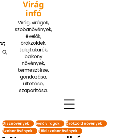
Virág
Skip
to
infó
content
Virág, virágok,
szobanövények,
évelők,
örökzöldek,
talajtakarók,
balkony
növények,
termesztése,
gondozása,
ültetése,
szaporítása.
Dísznövények
Évelő virágok
Örökzöld növények
Szobanövények
Zöld szobanövények