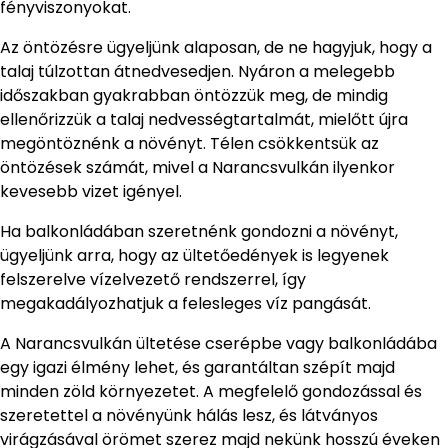
fényviszonyokat.
Az öntözésre ügyeljünk alaposan, de ne hagyjuk, hogy a
talaj túlzottan átnedvesedjen. Nyáron a melegebb
időszakban gyakrabban öntözzük meg, de mindig
ellenőrizzük a talaj nedvességtartalmát, mielőtt újra
megöntöznénk a növényt. Télen csökkentsük az
öntözések számát, mivel a Narancsvulkán ilyenkor
kevesebb vizet igényel.
Ha balkonládában szeretnénk gondozni a növényt,
ügyeljünk arra, hogy az ültetőedények is legyenek
felszerelve vízelvezető rendszerrel, így
megakadályozhatjuk a felesleges víz pangását.
A Narancsvulkán ültetése cserépbe vagy balkonládába
egy igazi élmény lehet, és garantáltan szépít majd
minden zöld környezetet. A megfelelő gondozással és
szeretettel a növényünk hálás lesz, és látványos
virágzásával örömet szerez majd nekünk hosszú éveken