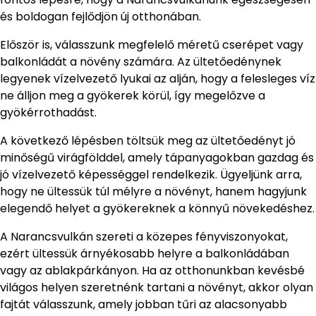
és boldogan fejlődjön új otthonában.
Először is, válasszunk megfelelő méretű cserépet vagy
balkonládát a növény számára. Az ültetőedénynek
legyenek vízelvezető lyukai az alján, hogy a felesleges víz
ne álljon meg a gyökerek körül, így megelőzve a
gyökérrothadást.
A következő lépésben töltsük meg az ültetőedényt jó
minőségű virágfölddel, amely tápanyagokban gazdag és
jó vízelvezető képességgel rendelkezik. Ügyeljünk arra,
hogy ne ültessük túl mélyre a növényt, hanem hagyjunk
elegendő helyet a gyökereknek a könnyű növekedéshez.
A Narancsvulkán szereti a közepes fényviszonyokat,
ezért ültessük árnyékosabb helyre a balkonládában
vagy az ablakpárkányon. Ha az otthonunkban kevésbé
világos helyen szeretnénk tartani a növényt, akkor olyan
fajtát válasszunk, amely jobban tűri az alacsonyabb