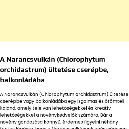
A Narancsvulkán (Chlorophytum
orchidastrum) ültetése cserépbe,
balkonládába
A Narancsvulkán (Chlorophytum orchidastrum) ültetése
cserépbe vagy balkonládába egy izgalmas és örömteli
kaland, amely tele van lehetőségekkel és kreatív
lehetőségekkel a növénykedvelők számára. Bár a
növény gondozása könnyű, érdemes figyelni néhány
fontos lépésre, hogy a Narancsvulkánunk egészségesen