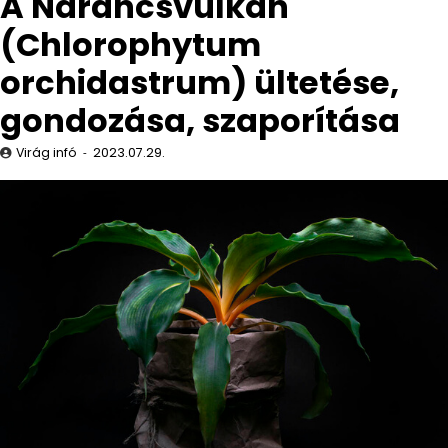
A Narancsvulkán
(Chlorophytum
orchidastrum) ültetése,
gondozása, szaporítása
Virág infó
2023.07.29.