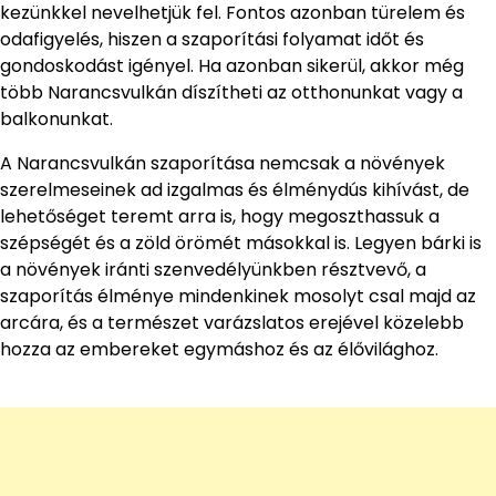
kezünkkel nevelhetjük fel. Fontos azonban türelem és
odafigyelés, hiszen a szaporítási folyamat időt és
gondoskodást igényel. Ha azonban sikerül, akkor még
több Narancsvulkán díszítheti az otthonunkat vagy a
balkonunkat.
A Narancsvulkán szaporítása nemcsak a növények
szerelmeseinek ad izgalmas és élménydús kihívást, de
lehetőséget teremt arra is, hogy megoszthassuk a
szépségét és a zöld örömét másokkal is. Legyen bárki is
a növények iránti szenvedélyünkben résztvevő, a
szaporítás élménye mindenkinek mosolyt csal majd az
arcára, és a természet varázslatos erejével közelebb
hozza az embereket egymáshoz és az élővilághoz.