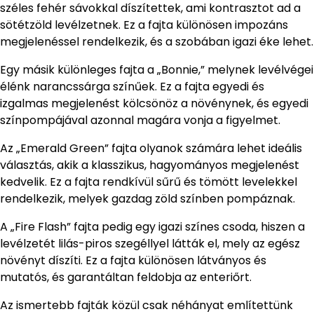
széles fehér sávokkal díszítettek, ami kontrasztot ad a
sötétzöld levélzetnek. Ez a fajta különösen impozáns
megjelenéssel rendelkezik, és a szobában igazi éke lehet.
Egy másik különleges fajta a „Bonnie,” melynek levélvégei
élénk narancssárga színűek. Ez a fajta egyedi és
izgalmas megjelenést kölcsönöz a növénynek, és egyedi
színpompájával azonnal magára vonja a figyelmet.
Az „Emerald Green” fajta olyanok számára lehet ideális
választás, akik a klasszikus, hagyományos megjelenést
kedvelik. Ez a fajta rendkívül sűrű és tömött levelekkel
rendelkezik, melyek gazdag zöld színben pompáznak.
A „Fire Flash” fajta pedig egy igazi színes csoda, hiszen a
levélzetét lilás-piros szegéllyel látták el, mely az egész
növényt díszíti. Ez a fajta különösen látványos és
mutatós, és garantáltan feldobja az enteriőrt.
Az ismertebb fajták közül csak néhányat említettünk