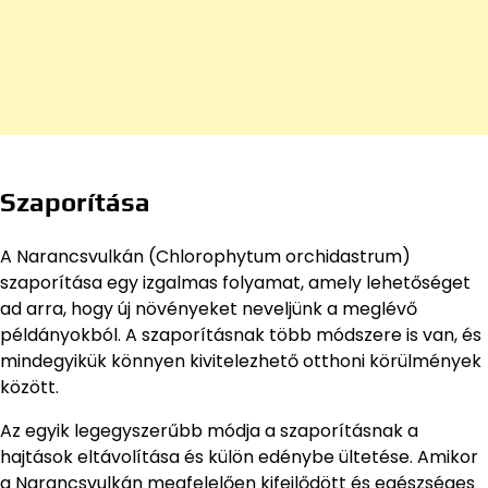
Szaporítása
A Narancsvulkán (Chlorophytum orchidastrum)
szaporítása egy izgalmas folyamat, amely lehetőséget
ad arra, hogy új növényeket neveljünk a meglévő
példányokból. A szaporításnak több módszere is van, és
mindegyikük könnyen kivitelezhető otthoni körülmények
között.
Az egyik legegyszerűbb módja a szaporításnak a
hajtások eltávolítása és külön edénybe ültetése. Amikor
a Narancsvulkán megfelelően kifejlődött és egészséges