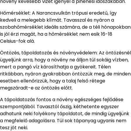
növény kevesebb vizet igényel a pihenési időszakában.
Hőmérséklet: A Narancsvulkán trópusi eredetű, így
kedveli a melegebb klímát. Tavasszal és nyáron a
szobahőmérséklet ideális számára, de a téli hónapokban
is jól érzi magát, ha a hőmérséklet nem esik 16-18
Celsius-fok alá.
Öntözés, tápoldatozás és növényvédelem: Az öntözésnél
ügyeljünk arra, hogy a növény ne álljon túl sokáig vízben,
mert a pangó víz károsíthatja a gyökereit. Télen
ritkábban, nyáron gyakrabban öntözzük meg, de minden
esetben ellenőrizzük, hogy a talaj felső rétege
megszáradt-e az öntözés előtt.
A tápoldatozás fontos a növény egészséges fejlődése
szempontjából. Tavasztól őszig, kéthetente egyszer
adhatunk neki folyékony tápoldatot, de mindig ügyeljünk
a megfelelő adagolásra. Túl sok tápanyag ugyanis nem
tesz jót neki.