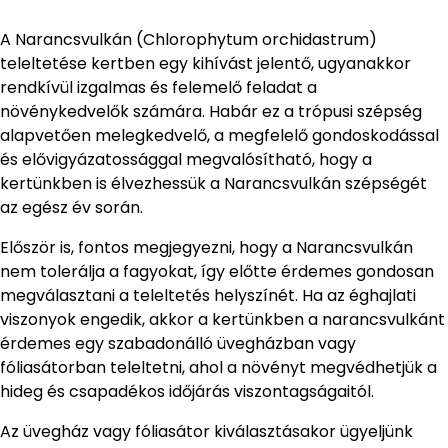
A Narancsvulkán (Chlorophytum orchidastrum)
teleltetése kertben egy kihívást jelentő, ugyanakkor
rendkívül izgalmas és felemelő feladat a
növénykedvelők számára. Habár ez a trópusi szépség
alapvetően melegkedvelő, a megfelelő gondoskodással
és elővigyázatossággal megvalósítható, hogy a
kertünkben is élvezhessük a Narancsvulkán szépségét
az egész év során.
Először is, fontos megjegyezni, hogy a Narancsvulkán
nem tolerálja a fagyokat, így előtte érdemes gondosan
megválasztani a teleltetés helyszínét. Ha az éghajlati
viszonyok engedik, akkor a kertünkben a narancsvulkánt
érdemes egy szabadonálló üvegházban vagy
fóliasátorban teleltetni, ahol a növényt megvédhetjük a
hideg és csapadékos időjárás viszontagságaitól.
Az üvegház vagy fóliasátor kiválasztásakor ügyeljünk