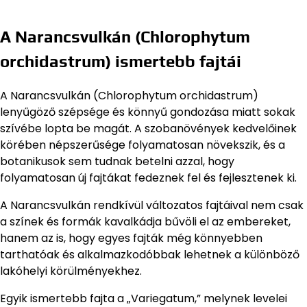
A Narancsvulkán (Chlorophytum
orchidastrum) ismertebb fajtái
A Narancsvulkán (Chlorophytum orchidastrum)
lenyűgöző szépsége és könnyű gondozása miatt sokak
szívébe lopta be magát. A szobanövények kedvelőinek
körében népszerűsége folyamatosan növekszik, és a
botanikusok sem tudnak betelni azzal, hogy
folyamatosan új fajtákat fedeznek fel és fejlesztenek ki.
A Narancsvulkán rendkívül változatos fajtáival nem csak
a színek és formák kavalkádja bűvöli el az embereket,
hanem az is, hogy egyes fajták még könnyebben
tarthatóak és alkalmazkodóbbak lehetnek a különböző
lakóhelyi körülményekhez.
Egyik ismertebb fajta a „Variegatum,” melynek levelei