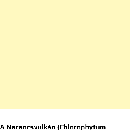
A Narancsvulkán (Chlorophytum