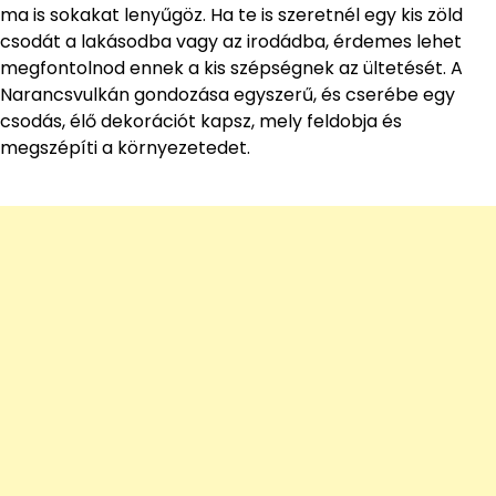
ma is sokakat lenyűgöz. Ha te is szeretnél egy kis zöld
csodát a lakásodba vagy az irodádba, érdemes lehet
megfontolnod ennek a kis szépségnek az ültetését. A
Narancsvulkán gondozása egyszerű, és cserébe egy
csodás, élő dekorációt kapsz, mely feldobja és
megszépíti a környezetedet.