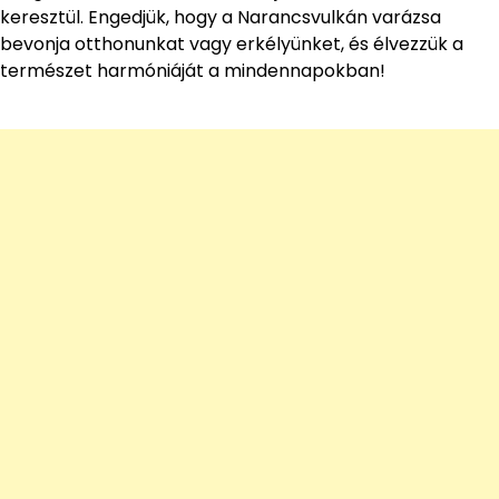
keresztül. Engedjük, hogy a Narancsvulkán varázsa
bevonja otthonunkat vagy erkélyünket, és élvezzük a
természet harmóniáját a mindennapokban!