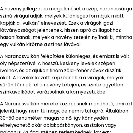
A növény jellegzetes megjelenését a szép, narancssárga
színű virágai adják, melyek különleges formájuk miatt
kapják a „vulkán” elnevezést. Ezek a virágok igazi
látványosságot jelentenek, hiszen apró csillagokhoz
hasonlítanak, melyek a növény tetején nyílnak ki, mintha
egy vulkán kitörne a színes lávával.
A Narancsvulkán felépítése különleges, és emiatt is vált
oly népszerűvé. A hosszú, keskeny levelek szépen
ívelnek, és az aljukon finom zöld-fehér sávok díszítik
őket. A levelek között képződnek ki a virágok, melyek
sűrűn tűnnek fel a növény tetején, és szinte egyetlen
színkavalkádot varázsolnak a környezetükbe.
A Narancsvulkán mérete közepesnek mondható, ami azt
jelenti, hogy nem túl nagy, de nem is túl apró. Általában
30-50 centiméter magasra nő, így könnyedén
elhelyezhető akár ablakpárkányon, asztalon vagy
polcon is. Az ágai szépen terjeszkednek, így egy