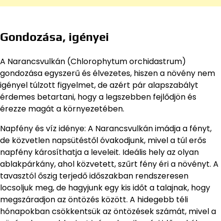
Gondozása, igényei
A Narancsvulkán (Chlorophytum orchidastrum)
gondozása egyszerű és élvezetes, hiszen a növény nem
igényel túlzott figyelmet, de azért pár alapszabályt
érdemes betartani, hogy a legszebben fejlődjön és
érezze magát a környezetében.
Napfény és víz idénye: A Narancsvulkán imádja a fényt,
de közvetlen napsütéstől óvakodjunk, mivel a túl erős
napfény károsíthatja a leveleit. Ideális hely az olyan
ablakpárkány, ahol közvetett, szűrt fény éri a növényt. A
tavasztól őszig terjedő időszakban rendszeresen
locsoljuk meg, de hagyjunk egy kis időt a talajnak, hogy
megszáradjon az öntözés között. A hidegebb téli
hónapokban csökkentsük az öntözések számát, mivel a