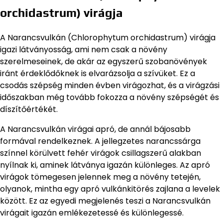
orchidastrum) virágja
A Narancsvulkán (Chlorophytum orchidastrum) virágja
igazi látványosság, ami nem csak a növény
szerelmeseinek, de akár az egyszerű szobanövények
iránt érdeklődőknek is elvarázsolja a szívüket. Ez a
csodás szépség minden évben virágozhat, és a virágzási
időszakban még tovább fokozza a növény szépségét és
díszítőértékét.
A Narancsvulkán virágai apró, de annál bájosabb
formával rendelkeznek. A jellegzetes narancssárga
színnel körülvett fehér virágok csillagszerű alakban
nyílnak ki, aminek látványa igazán különleges. Az apró
virágok tömegesen jelennek meg a növény tetején,
olyanok, mintha egy apró vulkánkitörés zajlana a levelek
között. Ez az egyedi megjelenés teszi a Narancsvulkán
virágait igazán emlékezetessé és különlegessé.