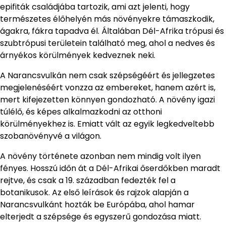
epifiták családjába tartozik, ami azt jelenti, hogy
természetes élőhelyén más növényekre támaszkodik,
ágakra, fákra tapadva él. Általában Dél-Afrika trópusi és
szubtrópusi területein található meg, ahol a nedves és
árnyékos körülmények kedveznek neki.
A Narancsvulkán nem csak szépségéért és jellegzetes
megjelenéséért vonzza az embereket, hanem azért is,
mert kifejezetten könnyen gondozható. A növény igazi
túlélő, és képes alkalmazkodni az otthoni
körülményekhez is. Emiatt vált az egyik legkedveltebb
szobanövényvé a világon.
A növény története azonban nem mindig volt ilyen
fényes. Hosszú időn át a Dél-Afrikai őserdőkben maradt
rejtve, és csak a 19. században fedezték fel a
botanikusok. Az első leírások és rajzok alapján a
Narancsvulkánt hozták be Európába, ahol hamar
elterjedt a szépsége és egyszerű gondozása miatt.