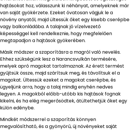
hajtásokat hoz, válasszunk ki néhányat, amelyeknek már
van saját gyökérzete. Ezeket óvatosan vágjuk le a
növény anyatől, majd ültessük őket egy kisebb cserépbe
vagy balkonládába. A talajnak jó vízelvezető
képességgel kell rendelkeznie, hogy megfelelően
megtapadjon a hajtások gyökerében.
Másik módszer a szaporításra a magról való nevelés.
Ehhez szükségünk lesz a Narancsvulkán termésére,
melyek apró magokat tartalmaznak. Az érett termést
gyűjtsük össze, majd szárítsuk meg, és távolítsuk el a
magokat. Ültessük ezeket a magokat cserépbe, és
ügyeljünk arra, hogy a talaj mindig enyhén nedves
legyen. A magokból előbb-utóbb kis hajtások fognak
kikelni, és ha elég megerősödtek, átültethetjük őket egy
külön edénybe.
Mindkét módszerrel a szaporítás könnyen
megvalósítható, és a gyönyörű, új növényeket saját