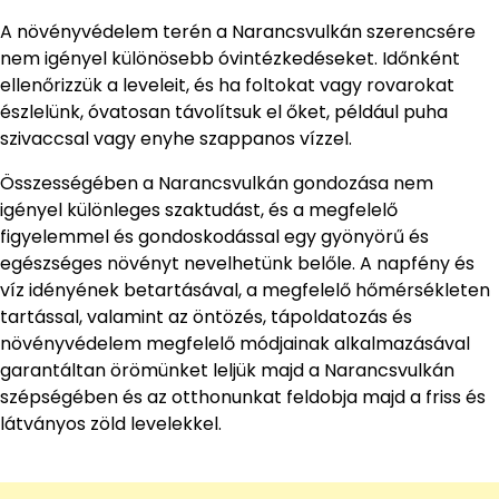
A növényvédelem terén a Narancsvulkán szerencsére
nem igényel különösebb óvintézkedéseket. Időnként
ellenőrizzük a leveleit, és ha foltokat vagy rovarokat
észlelünk, óvatosan távolítsuk el őket, például puha
szivaccsal vagy enyhe szappanos vízzel.
Összességében a Narancsvulkán gondozása nem
igényel különleges szaktudást, és a megfelelő
figyelemmel és gondoskodással egy gyönyörű és
egészséges növényt nevelhetünk belőle. A napfény és
víz idényének betartásával, a megfelelő hőmérsékleten
tartással, valamint az öntözés, tápoldatozás és
növényvédelem megfelelő módjainak alkalmazásával
garantáltan örömünket leljük majd a Narancsvulkán
szépségében és az otthonunkat feldobja majd a friss és
látványos zöld levelekkel.