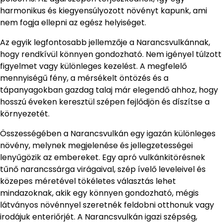
harmonikus és kiegyensúlyozott növényt kapunk, ami
nem fogja ellepni az egész helyiséget.
Az egyik legfontosabb jellemzője a Narancsvulkánnak,
hogy rendkívül könnyen gondozható. Nem igényel túlzott
figyelmet vagy különleges kezelést. A megfelelő
mennyiségű fény, a mérsékelt öntözés és a
tápanyagokban gazdag talaj már elegendő ahhoz, hogy
hosszú éveken keresztül szépen fejlődjön és díszítse a
környezetét.
Összességében a Narancsvulkán egy igazán különleges
növény, melynek megjelenése és jellegzetességei
lenyűgözik az embereket. Egy apró vulkánkitörésnek
tűnő narancssárga virágaival, szép ívelő leveleivel és
közepes méretével tökéletes választás lehet
mindazoknak, akik egy könnyen gondozható, mégis
látványos növénnyel szeretnék feldobni otthonuk vagy
irodájuk enteriőrjét. A Narancsvulkán igazi szépség,