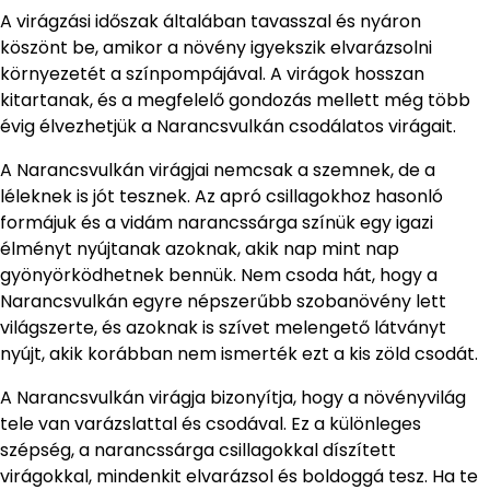
A virágzási időszak általában tavasszal és nyáron
köszönt be, amikor a növény igyekszik elvarázsolni
környezetét a színpompájával. A virágok hosszan
kitartanak, és a megfelelő gondozás mellett még több
évig élvezhetjük a Narancsvulkán csodálatos virágait.
A Narancsvulkán virágjai nemcsak a szemnek, de a
léleknek is jót tesznek. Az apró csillagokhoz hasonló
formájuk és a vidám narancssárga színük egy igazi
élményt nyújtanak azoknak, akik nap mint nap
gyönyörködhetnek bennük. Nem csoda hát, hogy a
Narancsvulkán egyre népszerűbb szobanövény lett
világszerte, és azoknak is szívet melengető látványt
nyújt, akik korábban nem ismerték ezt a kis zöld csodát.
A Narancsvulkán virágja bizonyítja, hogy a növényvilág
tele van varázslattal és csodával. Ez a különleges
szépség, a narancssárga csillagokkal díszített
virágokkal, mindenkit elvarázsol és boldoggá tesz. Ha te