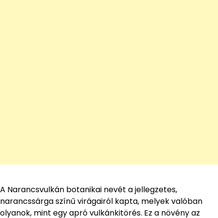
A Narancsvulkán botanikai nevét a jellegzetes,
narancssárga színű virágairól kapta, melyek valóban
olyanok, mint egy apró vulkánkitörés. Ez a növény az