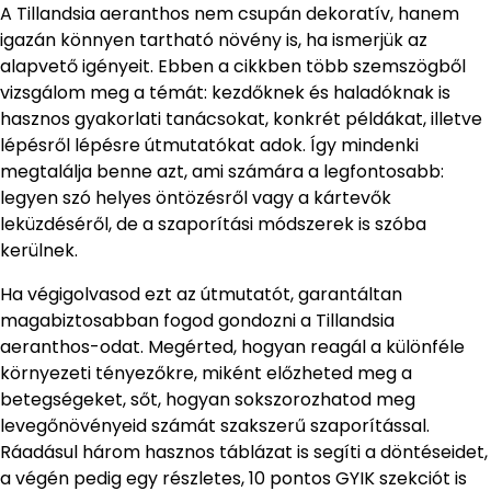
A Tillandsia aeranthos nem csupán dekoratív, hanem
igazán könnyen tartható növény is, ha ismerjük az
alapvető igényeit. Ebben a cikkben több szemszögből
vizsgálom meg a témát: kezdőknek és haladóknak is
hasznos gyakorlati tanácsokat, konkrét példákat, illetve
lépésről lépésre útmutatókat adok. Így mindenki
megtalálja benne azt, ami számára a legfontosabb:
legyen szó helyes öntözésről vagy a kártevők
leküzdéséről, de a szaporítási módszerek is szóba
kerülnek.
Ha végigolvasod ezt az útmutatót, garantáltan
magabiztosabban fogod gondozni a Tillandsia
aeranthos-odat. Megérted, hogyan reagál a különféle
környezeti tényezőkre, miként előzheted meg a
betegségeket, sőt, hogyan sokszorozhatod meg
levegőnövényeid számát szakszerű szaporítással.
Ráadásul három hasznos táblázat is segíti a döntéseidet,
a végén pedig egy részletes, 10 pontos GYIK szekciót is