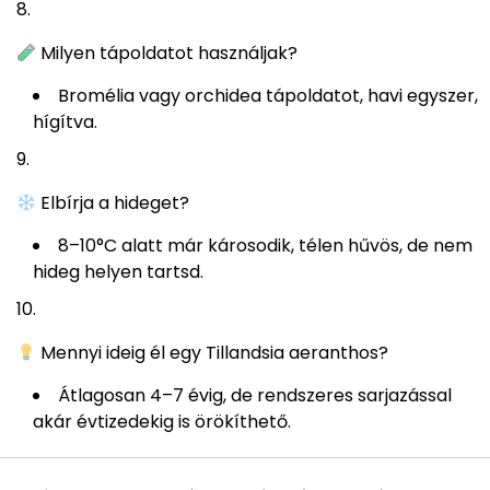
Milyen tápoldatot használjak?
Bromélia vagy orchidea tápoldatot, havi egyszer,
hígítva.
Elbírja a hideget?
8–10°C alatt már károsodik, télen hűvös, de nem
hideg helyen tartsd.
Mennyi ideig él egy Tillandsia aeranthos?
Átlagosan 4–7 évig, de rendszeres sarjazással
akár évtizedekig is örökíthető.