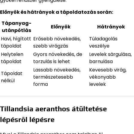
gyökérrendszer gyengülése.
Előnyök és hátrányok a tápoldatozás során:
Tápanyag-
Előnyök
Hátrányok
utánpótlás
Havi, hígított
Erősebb növekedés,
Túladagolás
tápoldat
szebb virágzás
veszélye
Helytelen
Gyors növekedés, de
Levelek sárgulása,
tápoldat
torzulás is lehet
barnulása
Lassabb növekedés,
Kevesebb virág,
Tápoldat
természetesebb
vékonyabb
nélkül
forma
levelek
Tillandsia aeranthos átültetése
lépésről lépésre