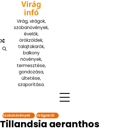
Virág
Skip
to
infó
content
Virág, virágok,
szobanövények,
évelők,
örökzöldek,
talajtakarók,
balkony
növények,
termesztése,
gondozása,
ültetése,
szaporítása.
Szobanövények
Virágokról
Tillandsia aeranthos