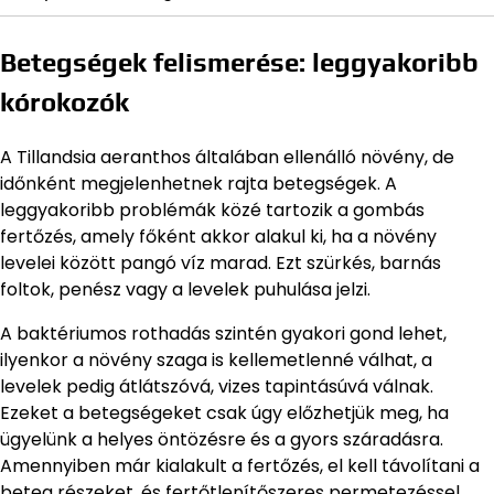
Betegségek felismerése: leggyakoribb
kórokozók
A Tillandsia aeranthos általában ellenálló növény, de
időnként megjelenhetnek rajta betegségek. A
leggyakoribb problémák közé tartozik a gombás
fertőzés, amely főként akkor alakul ki, ha a növény
levelei között pangó víz marad. Ezt szürkés, barnás
foltok, penész vagy a levelek puhulása jelzi.
A baktériumos rothadás szintén gyakori gond lehet,
ilyenkor a növény szaga is kellemetlenné válhat, a
levelek pedig átlátszóvá, vizes tapintásúvá válnak.
Ezeket a betegségeket csak úgy előzhetjük meg, ha
ügyelünk a helyes öntözésre és a gyors száradásra.
Amennyiben már kialakult a fertőzés, el kell távolítani a
beteg részeket, és fertőtlenítőszeres permetezéssel