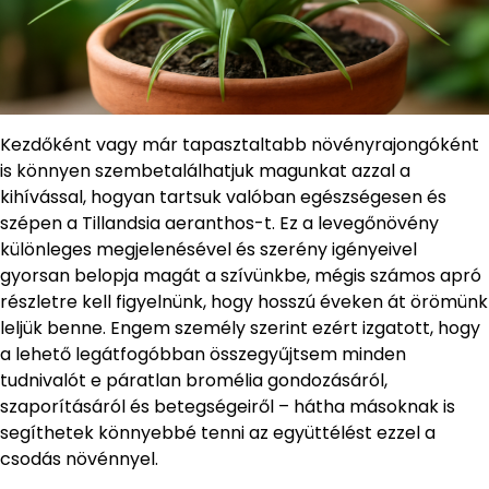
Kezdőként vagy már tapasztaltabb növényrajongóként
is könnyen szembetalálhatjuk magunkat azzal a
kihívással, hogyan tartsuk valóban egészségesen és
szépen a Tillandsia aeranthos-t. Ez a levegőnövény
különleges megjelenésével és szerény igényeivel
gyorsan belopja magát a szívünkbe, mégis számos apró
részletre kell figyelnünk, hogy hosszú éveken át örömünk
leljük benne. Engem személy szerint ezért izgatott, hogy
a lehető legátfogóbban összegyűjtsem minden
tudnivalót e páratlan bromélia gondozásáról,
szaporításáról és betegségeiről – hátha másoknak is
segíthetek könnyebbé tenni az együttélést ezzel a
csodás növénnyel.