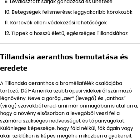
Leválasztott sarjak gondozása és ültetése
Betegségek felismerése: leggyakoribb kórokozók
Kártevők elleni védekezési lehetőségek
Tippek a hosszú életű, egészséges Tillandsiához
Tillandsia aeranthos bemutatása és
eredete
A Tillandsia aeranthos a broméliafélék családjába
tartozó, Dél-Amerika szubtrópusi vidékeiről származó
légnövény. Neve a görög „aer” (levegő) és „anthos”
(virág) szavakból ered, ami már önmagában is utal arra,
hogy a növény elsősorban a levegőből veszi fel a
számára szükséges nedvességet és tápanyagokat.
Különleges képessége, hogy föld nélkül, fák ágain vagy
akár sziklákon is képes megélni, miközben a gyökereit