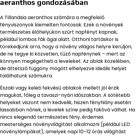
aeranthos gondozásában
A Tillandsia aeranthos számára a megfelelő
fényviszonyok kiemelten fontosak. Ezek a növények
természetes élőhelyükön szűrt napfényt kapnak,
például lombos fák ágai alatt. Otthoni tartáskor is
törekedjünk arra, hogy a növény világos helyre kerüljön,
de ne tegye ki közvetlen, tűző napfénynek – mert az
könnyen megégetheti a leveleket. Az ablak közelében,
de áttetsző függöny mögött elhelyezve ideális helyet
találhatunk számukra.
Északi vagy keleti fekvésű ablakok mellett jól érzik
magukat, főleg a tavaszi–nyári időszakban. A sötétebb
helyeket viszont nem kedvelik, hiszen fényhiány esetén
lassabban nőnek, a levelek színe pedig fakóvá válhat. Ha
nincs elegendő természetes fény, érdemes
mesterséges növényvilágítást alkalmazni (például LED
növénylámpákat), amelyek napi 10–12 órás világítást