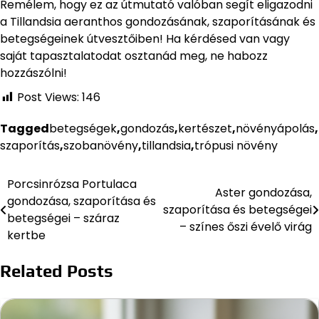
Remélem, hogy ez az útmutató valóban segít eligazodni
a Tillandsia aeranthos gondozásának, szaporításának és
betegségeinek útvesztőiben! Ha kérdésed van vagy
saját tapasztalatodat osztanád meg, ne habozz
hozzászólni!
Post Views:
146
Tagged
betegségek
,
gondozás
,
kertészet
,
növényápolás
,
szaporítás
,
szobanövény
,
tillandsia
,
trópusi növény
Porcsinrózsa Portulaca
Bejegyzés
Aster gondozása,
gondozása, szaporítása és
szaporítása és betegségei
navigáció
betegségei – száraz
– színes őszi évelő virág
kertbe
Related Posts