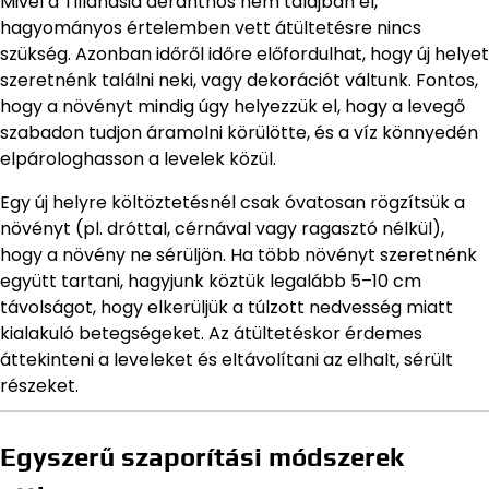
Mivel a Tillandsia aeranthos nem talajban él,
hagyományos értelemben vett átültetésre nincs
szükség. Azonban időről időre előfordulhat, hogy új helyet
szeretnénk találni neki, vagy dekorációt váltunk. Fontos,
hogy a növényt mindig úgy helyezzük el, hogy a levegő
szabadon tudjon áramolni körülötte, és a víz könnyedén
elpárologhasson a levelek közül.
Egy új helyre költöztetésnél csak óvatosan rögzítsük a
növényt (pl. dróttal, cérnával vagy ragasztó nélkül),
hogy a növény ne sérüljön. Ha több növényt szeretnénk
együtt tartani, hagyjunk köztük legalább 5–10 cm
távolságot, hogy elkerüljük a túlzott nedvesség miatt
kialakuló betegségeket. Az átültetéskor érdemes
áttekinteni a leveleket és eltávolítani az elhalt, sérült
részeket.
Egyszerű szaporítási módszerek