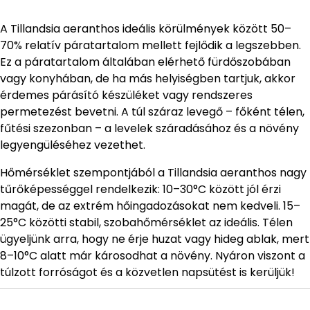
A Tillandsia aeranthos ideális körülmények között 50–
70% relatív páratartalom mellett fejlődik a legszebben.
Ez a páratartalom általában elérhető fürdőszobában
vagy konyhában, de ha más helyiségben tartjuk, akkor
érdemes párásító készüléket vagy rendszeres
permetezést bevetni. A túl száraz levegő – főként télen,
fűtési szezonban – a levelek száradásához és a növény
legyengüléséhez vezethet.
Hőmérséklet szempontjából a Tillandsia aeranthos nagy
tűrőképességgel rendelkezik: 10–30°C között jól érzi
magát, de az extrém hőingadozásokat nem kedveli. 15–
25°C közötti stabil, szobahőmérséklet az ideális. Télen
ügyeljünk arra, hogy ne érje huzat vagy hideg ablak, mert
8–10°C alatt már károsodhat a növény. Nyáron viszont a
túlzott forróságot és a közvetlen napsütést is kerüljük!