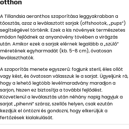
otthon
A Tillandsia aeranthos szaporítása leggyakrabban a
tőosztás, azaz a leválasztott sarjak (offshootok, „pups”)
segítségével történik. Ezek a kis növények természetes
módon fejlődnek az anyanövény tövében a virágzás
után. Amikor ezek a sarjak elérnek legalább a „szülő”
méretének egyharmadát (kb. 5–8 cm), óvatosan
leválaszthatók.
A szaporítás menete egyszerű: fogjunk steril, éles ollót
vagy kést, és óvatosan válasszuk le a sarjat. Ügyeljünk rá,
hogy a lehető legtöbb levélmaradvány maradjon a
sarjon, hiszen ez biztosítja a további fejlődést.
Közvetlenül a leválasztás után néhány napig hagyjuk a
sarjat „pihenni” száraz, szellős helyen, csak ezután
kezdjük el öntözni és gondozni, hogy elkerüljük a
fertőzések kialakulását.