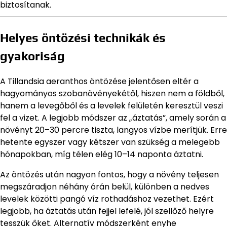
biztosítanak.
Helyes öntözési technikák és
gyakoriság
A Tillandsia aeranthos öntözése jelentősen eltér a
hagyományos szobanövényekétől, hiszen nem a földből,
hanem a levegőből és a levelek felületén keresztül veszi
fel a vizet. A legjobb módszer az „áztatás”, amely során a
növényt 20–30 percre tiszta, langyos vízbe merítjük. Erre
hetente egyszer vagy kétszer van szükség a melegebb
hónapokban, míg télen elég 10–14 naponta áztatni.
Az öntözés után nagyon fontos, hogy a növény teljesen
megszáradjon néhány órán belül, különben a nedves
levelek közötti pangó víz rothadáshoz vezethet. Ezért
legjobb, ha áztatás után fejjel lefelé, jól szellőző helyre
tesszük őket. Alternatív módszerként enyhe