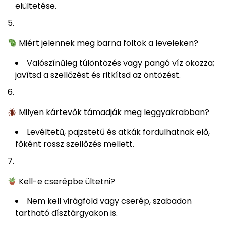
elültetése.
Miért jelennek meg barna foltok a leveleken?
Valószínűleg túlöntözés vagy pangó víz okozza;
javítsd a szellőzést és ritkítsd az öntözést.
Milyen kártevők támadják meg leggyakrabban?
Levéltetű, pajzstetű és atkák fordulhatnak elő,
főként rossz szellőzés mellett.
Kell-e cserépbe ültetni?
Nem kell virágföld vagy cserép, szabadon
tartható dísztárgyakon is.