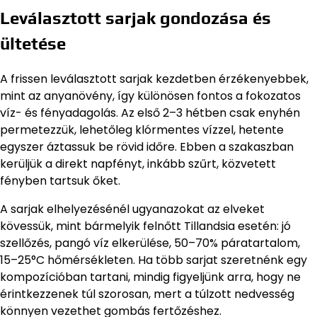
Leválasztott sarjak gondozása és
ültetése
A frissen leválasztott sarjak kezdetben érzékenyebbek,
mint az anyanövény, így különösen fontos a fokozatos
víz- és fényadagolás. Az első 2–3 hétben csak enyhén
permetezzük, lehetőleg klórmentes vízzel, hetente
egyszer áztassuk be rövid időre. Ebben a szakaszban
kerüljük a direkt napfényt, inkább szűrt, közvetett
fényben tartsuk őket.
A sarjak elhelyezésénél ugyanazokat az elveket
kövessük, mint bármelyik felnőtt Tillandsia esetén: jó
szellőzés, pangó víz elkerülése, 50–70% páratartalom,
15–25°C hőmérsékleten. Ha több sarjat szeretnénk egy
kompozícióban tartani, mindig figyeljünk arra, hogy ne
érintkezzenek túl szorosan, mert a túlzott nedvesség
könnyen vezethet gombás fertőzéshez.