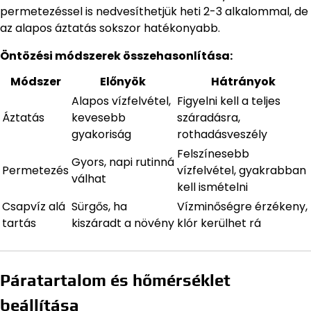
permetezéssel is nedvesíthetjük heti 2-3 alkalommal, de
az alapos áztatás sokszor hatékonyabb.
Öntözési módszerek összehasonlítása:
Módszer
Előnyök
Hátrányok
Alapos vízfelvétel,
Figyelni kell a teljes
Áztatás
kevesebb
száradásra,
gyakoriság
rothadásveszély
Felszínesebb
Gyors, napi rutinná
Permetezés
vízfelvétel, gyakrabban
válhat
kell ismételni
Csapvíz alá
Sürgős, ha
Vízminőségre érzékeny,
tartás
kiszáradt a növény
klór kerülhet rá
Páratartalom és hőmérséklet
beállítása