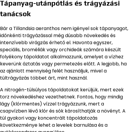
Tápanyag-utánpótlás és trágyázási
tanácsok
Bár a Tillandsia aeranthos nem igényel sok tápanyagot,
időnkénti trágyázással még dúsabb növekedés és
intenzívebb virágzás érhető el. Havonta egyszer,
speciális, broméliák vagy orchideák számára készült
folyékony tápoldatot alkalmazzunk, amelyet a vízhez
keverünk áztatás vagy permetezés előtt. A legjobb, ha
az ajánlott mennyiség felét használjuk, mivel a
túltrágyázás többet árt, mint használ.
A nitrogén-túlsúlyos tápoldatokat kerüljük, mert ezek
torz növekedéshez vezethetnek. Fontos, hogy mindig
lágy (klórmentes) vízzel trágyázzunk, mert a
csapvízben lévő klór és sók károsíthatják a növényt. A
túl gyakori vagy koncentrált tápoldatozás
következménye lehet a levelek barnulása és a