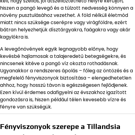
kell, hogy szellős, jól átszellőztethető helyre kerüljön,
hiszen a pangó levegő és a túlzott nedvesség könnyen a
növény pusztulásához vezethet. A föld nélküli életmód
miatt nincs szüksége cserépre vagy virágföldre, ezért
bátran helyezhetjük dísztárgyakra, faágakra vagy akár
kagylókra is.
A levegőnövények egyik legnagyobb előnye, hogy
kevésbé hajlamosak a talajeredetű betegségekre, és
nincsenek kitéve a pangó víz okozta rothadásnak.
Ugyanakkor a rendszeres ápolás – főleg az öntözés és a
megfelelő fényviszonyok biztosítása – elengedhetetlen
ahhoz, hogy hosszú távon is egészségesen fejlődjenek.
Ezen kívül érdemes odafigyelni az évszakhoz igazított
gondozásra is, hiszen például télen kevesebb vízre és
fényre van szükségük.
Fényviszonyok szerepe a Tillandsia