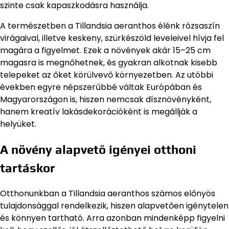
szinte csak kapaszkodásra használja.
A természetben a Tillandsia aeranthos élénk rózsaszín
virágaival, illetve keskeny, szürkészöld leveleivel hívja fel
magára a figyelmet. Ezek a növények akár 15–25 cm
magasra is megnőhetnek, és gyakran alkotnak kisebb
telepeket az őket körülvevő környezetben. Az utóbbi
években egyre népszerűbbé váltak Európában és
Magyarországon is, hiszen nemcsak dísznövényként,
hanem kreatív lakásdekorációként is megállják a
helyüket.
A növény alapvető igényei otthoni
tartáskor
Otthonunkban a Tillandsia aeranthos számos előnyös
tulajdonsággal rendelkezik, hiszen alapvetően igénytelen
és könnyen tartható. Arra azonban mindenképp figyelni