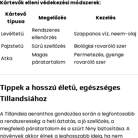
Kártevők elleni védekezési módszerek:
Kártevő
Megelőzés
Kezelés
típusa
Rendszeres
Levéltetű
Szappanos víz, neem-olaj
ellenőrzés
Pajzstetű
Sűrű szellőzés
Biológiai rovarölő szer
Magas
Permetezés, gyenge
Atka
páratartalom
rovarölő szer
Tippek a hosszú életű, egészséges
Tillandsiához
A Tillandsia aeranthos gondozása során a legfontosabb
a rendszeresség: a heti áztatás, a jó szellőzés, a
megfelelő páratartalom és a szűrt fény biztosítása. A
növények akkor élnek a leghosszabb ideig, ha nem