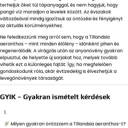
terheljük őket túl tápanyaggal, és nem hagyjuk, hogy
pangó víz maradjon a levelek között. Az évszakok
változásával mindig igazítsuk az öntözési és fényigényt
az aktuális körülményekhez.
Ne feledkezzünk meg arról sem, hogy a Tillandsia
aeranthos – mint minden élőlény – időnként pihen és
regenerálódik. A virágzás után az anyanövény gyakran
elpusztul, de helyette új sarjakat hoz, melyek tovább
vihetik ezt a különleges fajtát. Így, ha megfelelően
gondoskodunk róla, akár évtizedekig is élvezhetjük a
levegőnövények társaságát.
GYIK – Gyakran ismételt kérdések
Milyen gyakran öntözzem a Tillandsia aeranthos-t?