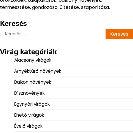
örökzöldek, talajtakarók, balkony növények,
termesztése, gondozása, ültetése, szaporítása.
Keresés
Keresés:
Virág kategóriák
Alacsony virágok
Árnyéktűrő növények
Balkon növények
Dísznövények
Egynyári virágok
Ehető virágok
Évelő virágok