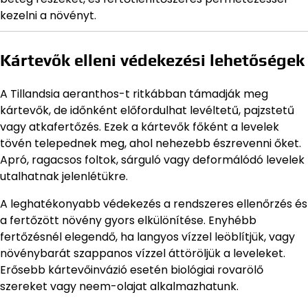
kezelni a növényt.
Kártevők elleni védekezési lehetőségek
A Tillandsia aeranthos-t ritkábban támadják meg
kártevők, de időnként előfordulhat levéltetű, pajzstetű
vagy atkafertőzés. Ezek a kártevők főként a levelek
tövén telepednek meg, ahol nehezebb észrevenni őket.
Apró, ragacsos foltok, sárguló vagy deformálódó levelek
utalhatnak jelenlétükre.
A leghatékonyabb védekezés a rendszeres ellenőrzés és
a fertőzött növény gyors elkülönítése. Enyhébb
fertőzésnél elegendő, ha langyos vízzel leöblítjük, vagy
növénybarát szappanos vízzel áttöröljük a leveleket.
Erősebb kártevőinvázió esetén biológiai rovarölő
szereket vagy neem-olajat alkalmazhatunk.