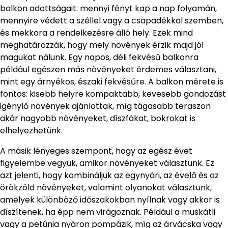
balkon adottságait: mennyi fényt kap a nap folyamán,
mennyire védett a széllel vagy a csapadékkal szemben,
és mekkora a rendelkezésre álló hely. Ezek mind
meghatározzák, hogy mely növények érzik majd jól
magukat nálunk. Egy napos, déli fekvésű balkonra
például egészen más növényeket érdemes választani,
mint egy árnyékos, északi fekvésűre. A balkon mérete is
fontos: kisebb helyre kompaktabb, kevesebb gondozást
igénylő növények ajánlottak, míg tágasabb teraszon
akár nagyobb növényeket, díszfákat, bokrokat is
elhelyezhetünk.
A másik lényeges szempont, hogy az egész évet
figyelembe vegyük, amikor növényeket választunk. Ez
azt jelenti, hogy kombináljuk az egynyári, az évelő és az
örökzöld növényeket, valamint olyanokat választunk,
amelyek különböző időszakokban nyílnak vagy akkor is
díszítenek, ha épp nem virágoznak. Például a muskátli
vagy a petúnia nyáron pompázik, míg az árvácska vagy