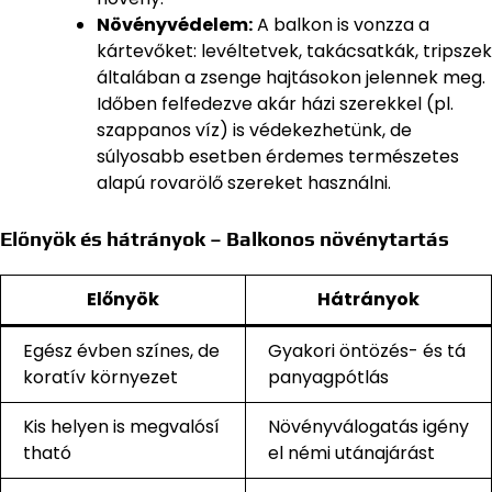
Növényvédelem:
A balkon is vonzza a
kártevőket: levéltetvek, takácsatkák, tripszek
általában a zsenge hajtásokon jelennek meg.
Időben felfedezve akár házi szerekkel (pl.
szappanos víz) is védekezhetünk, de
súlyosabb esetben érdemes természetes
alapú rovarölő szereket használni.
Előnyök és hátrányok – Balkonos növénytartás
Előnyök
Hátrányok
Egész évben színes, de
Gyakori öntözés- és tá
koratív környezet
panyagpótlás
Kis helyen is megvalósí
Növényválogatás igény
tható
el némi utánajárást