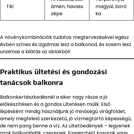
Tél
ámen, havass
magyal, boró
zépe
ka
A növénykombinációk tudatos megtervezésével egész
évben színes és izgalmas lesz a balkonod, és sosem lesz
unalmas a kilátás az ablakból!
Praktikus ültetési és gondozási
tanácsok balkonra
Balkonkertészkedésnél a siker nagy része a jó
előkészítésen és a gondos ültetésen múlik. Első
lépésként mindig használjunk jó minőségű virágföldet,
amely megfelelő szerkezetű, jó vízmegtartó képességű,
de nem pang benne a víz. Az ültetőedények – legyenek
azok balkonládák, cserepek, függesztett kosarak vagy