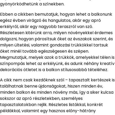
gyönyörködhetünk a színekben.
Ebben a cikkben bemutatjuk, hogyan lehet a balkonunk
egész évben virágzó és hangulatos, akár egy apró
erkélyről, akár egy nagyobb teraszról van szó.
Részletesen kitérünk arra, milyen növényekkel érdemes
dolgozni, hogyan párosítsuk őket az évszakok szerint, és
milyen ültetési, valamint gondozási trükkökkel tartsuk
őket minél tovább egészségesen és szépen.
Megmutatjuk, melyek azok a trükkök, amelyekkel télen is
színpompás lehet az erkélyünk, és adunk néhány kreatív
dekorációs ötletet is a balkon stílusosabbá tételéhez.
A cikk nem csak kezdőknek szól – tapasztalt kertészek is
találhatnak benne újdonságokat, hiszen minden év,
minden balkon és minden növény más, így a siker kulcsa
sokszor az apró részletekben, személyes
tapasztalatokban rejlik. Részletes listákkal, konkrét
példákkal, valamint egy hasznos előny-hátrány