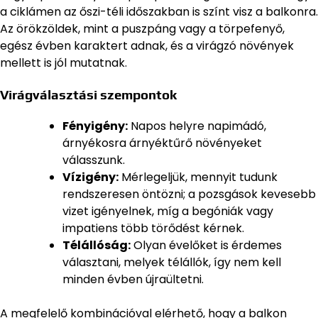
a ciklámen az őszi-téli időszakban is színt visz a balkonra.
Az örökzöldek, mint a puszpáng vagy a törpefenyő,
egész évben karaktert adnak, és a virágzó növények
mellett is jól mutatnak.
Virágválasztási szempontok
Fényigény:
Napos helyre napimádó,
árnyékosra árnyéktűrő növényeket
válasszunk.
Vízigény:
Mérlegeljük, mennyit tudunk
rendszeresen öntözni; a pozsgások kevesebb
vizet igényelnek, míg a begóniák vagy
impatiens több törődést kérnek.
Télállóság:
Olyan évelőket is érdemes
választani, melyek télállók, így nem kell
minden évben újraültetni.
A megfelelő kombinációval elérhető, hogy a balkon