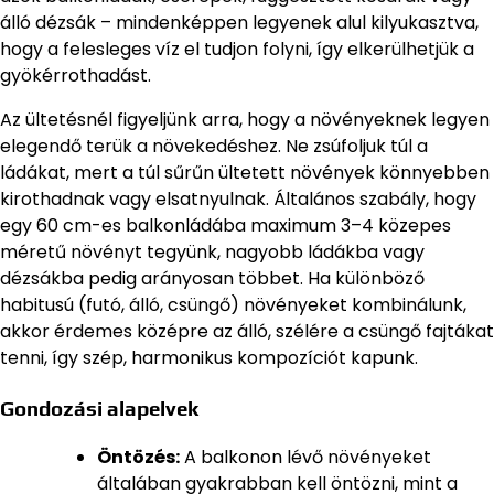
álló dézsák – mindenképpen legyenek alul kilyukasztva,
hogy a felesleges víz el tudjon folyni, így elkerülhetjük a
gyökérrothadást.
Az ültetésnél figyeljünk arra, hogy a növényeknek legyen
elegendő terük a növekedéshez. Ne zsúfoljuk túl a
ládákat, mert a túl sűrűn ültetett növények könnyebben
kirothadnak vagy elsatnyulnak. Általános szabály, hogy
egy 60 cm-es balkonládába maximum 3–4 közepes
méretű növényt tegyünk, nagyobb ládákba vagy
dézsákba pedig arányosan többet. Ha különböző
habitusú (futó, álló, csüngő) növényeket kombinálunk,
akkor érdemes középre az álló, szélére a csüngő fajtákat
tenni, így szép, harmonikus kompozíciót kapunk.
Gondozási alapelvek
Öntözés:
A balkonon lévő növényeket
általában gyakrabban kell öntözni, mint a