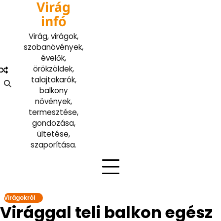
Virág
Skip
to
infó
content
Virág, virágok,
szobanövények,
évelők,
örökzöldek,
talajtakarók,
balkony
növények,
termesztése,
gondozása,
ültetése,
szaporítása.
Virágokról
Virággal teli balkon egész