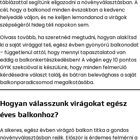
táblázattal segítünk eligazodni a növényválasztásban. A
cél, hogy a balkonod minden évszakban a kedvenc
helyeddé váljon, és ne kelljen lemondanod a virágok
szépségéről hideg téli napokon sem.
Olvass tovább, ha szeretnéd megtudni, hogyan alakítsd
ki a saját virággal teli, egész évben gyönyörű balkonodat
– függetlenül attól, hogy mennyi tapasztalatod van
eddig a balkonkertészkedésben! A végén egy 10 pontos
GYIK szekcióval is készülünk, hogy minden felmerülő
kérdésedre választ találj, és bátran belevághass a saját
balkonparadicsomod megalkotásába.
Hogyan válasszunk virágokat egész
éves balkonhoz?
A sikeres, egész évben virágzó balkon titka a gondos
növényválasztásban rejlik. Először is érdemes felmérni a