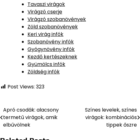
Tavaszi virágok
Virágzó cserje
Virágzó szobanövények
Zöld szobanövények
Keri virág infók
Szobanövény infók
Gyógynövény infók
Kezdő kertészeknek
Gyümölcs infók
Zöldség infók
Post Views:
323
Apró csodák: alacsony
Színes levelek, színes
Bejegyzés
termetű virágok, amik
virágok: kombinációs
navigáció
elbűvölnek
tippek őszre