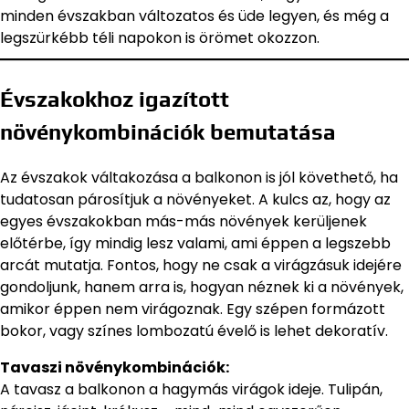
minden évszakban változatos és üde legyen, és még a
legszürkébb téli napokon is örömet okozzon.
Évszakokhoz igazított
növénykombinációk bemutatása
Az évszakok váltakozása a balkonon is jól követhető, ha
tudatosan párosítjuk a növényeket. A kulcs az, hogy az
egyes évszakokban más-más növények kerüljenek
előtérbe, így mindig lesz valami, ami éppen a legszebb
arcát mutatja. Fontos, hogy ne csak a virágzásuk idejére
gondoljunk, hanem arra is, hogyan néznek ki a növények,
amikor éppen nem virágoznak. Egy szépen formázott
bokor, vagy színes lombozatú évelő is lehet dekoratív.
Tavaszi növénykombinációk:
A tavasz a balkonon a hagymás virágok ideje. Tulipán,