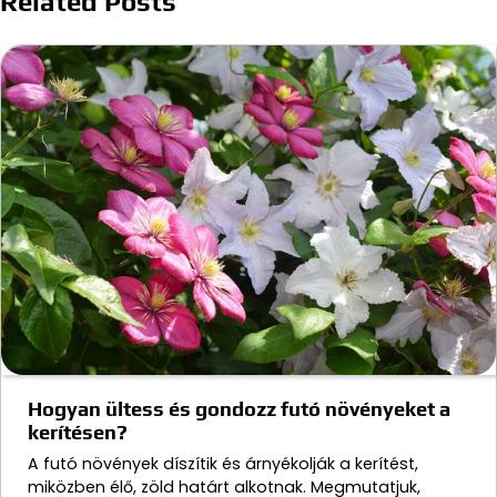
Related Posts
Hogyan ültess és gondozz futó növényeket a
kerítésen?
A futó növények díszítik és árnyékolják a kerítést,
miközben élő, zöld határt alkotnak. Megmutatjuk,