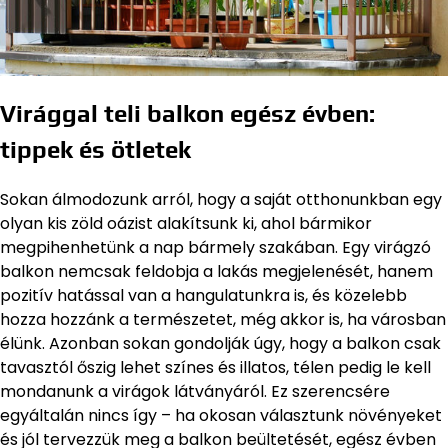
Virággal teli balkon egész évben:
tippek és ötletek
Sokan álmodozunk arról, hogy a saját otthonunkban egy
olyan kis zöld oázist alakítsunk ki, ahol bármikor
megpihenhetünk a nap bármely szakában. Egy virágzó
balkon nemcsak feldobja a lakás megjelenését, hanem
pozitív hatással van a hangulatunkra is, és közelebb
hozza hozzánk a természetet, még akkor is, ha városban
élünk. Azonban sokan gondolják úgy, hogy a balkon csak
tavasztól őszig lehet színes és illatos, télen pedig le kell
mondanunk a virágok látványáról. Ez szerencsére
egyáltalán nincs így – ha okosan választunk növényeket
és jól tervezzük meg a balkon beültetését, egész évben