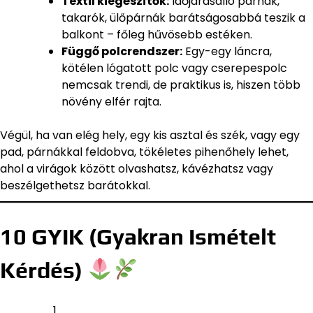
Textil kiegészítők:
Időjárásálló párnák,
takarók, ülőpárnák barátságosabbá teszik a
balkont – főleg hűvösebb estéken.
Függő polcrendszer:
Egy-egy láncra,
kötélen lógatott polc vagy cserepespolc
nemcsak trendi, de praktikus is, hiszen több
növény elfér rajta.
Végül, ha van elég hely, egy kis asztal és szék, vagy egy
pad, párnákkal feldobva, tökéletes pihenőhely lehet,
ahol a virágok között olvashatsz, kávézhatsz vagy
beszélgethetsz barátokkal.
10 GYIK (Gyakran Ismételt
Kérdés)