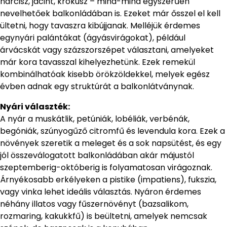
nárcisz, jácint, krókusz – mind-mind egyszerűen
nevelhetőek balkonládában is. Ezeket már ősszel el kell
ültetni, hogy tavaszra kibújjanak. Melléjük érdemes
egynyári palántákat (ágyásvirágokat), például
árvácskát vagy százszorszépet választani, amelyeket
már kora tavasszal kihelyezhetünk. Ezek remekül
kombinálhatóak kisebb örökzöldekkel, melyek egész
évben adnak egy struktúrát a balkonlátványnak.
Nyári választék:
A nyár a muskátlik, petúniák, lobéliák, verbénák,
begóniák, szúnyogűző citromfű és levendula kora. Ezek a
növények szeretik a meleget és a sok napsütést, és egy
jól összeválogatott balkonládában akár májustól
szeptemberig-októberig is folyamatosan virágoznak.
Árnyékosabb erkélyeken a pistike (impatiens), fukszia,
vagy vinka lehet ideális választás. Nyáron érdemes
néhány illatos vagy fűszernövényt (bazsalikom,
rozmaring, kakukkfű) is beültetni, amelyek nemcsak