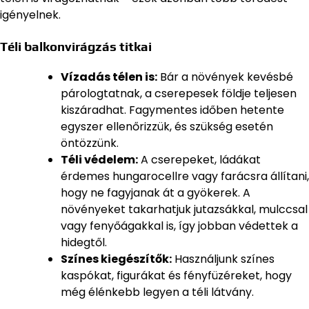
igényelnek.
Téli balkonvirágzás titkai
Vízadás télen is:
Bár a növények kevésbé
párologtatnak, a cserepesek földje teljesen
kiszáradhat. Fagymentes időben hetente
egyszer ellenőrizzük, és szükség esetén
öntözzünk.
Téli védelem:
A cserepeket, ládákat
érdemes hungarocellre vagy farácsra állítani,
hogy ne fagyjanak át a gyökerek. A
növényeket takarhatjuk jutazsákkal, mulccsal
vagy fenyőágakkal is, így jobban védettek a
hidegtől.
Színes kiegészítők:
Használjunk színes
kaspókat, figurákat és fényfüzéreket, hogy
még élénkebb legyen a téli látvány.