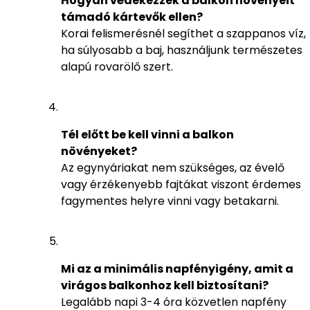
Hogyan védekezzek a balkon növényeit
támadó kártevők ellen?
Korai felismerésnél segíthet a szappanos víz,
ha súlyosabb a baj, használjunk természetes
alapú rovarölő szert.
Tél előtt be kell vinni a balkon
növényeket?
Az egynyáriakat nem szükséges, az évelő
vagy érzékenyebb fajtákat viszont érdemes
fagymentes helyre vinni vagy betakarni.
Mi az a minimális napfényigény, amit a
virágos balkonhoz kell biztosítani?
Legalább napi 3-4 óra közvetlen napfény