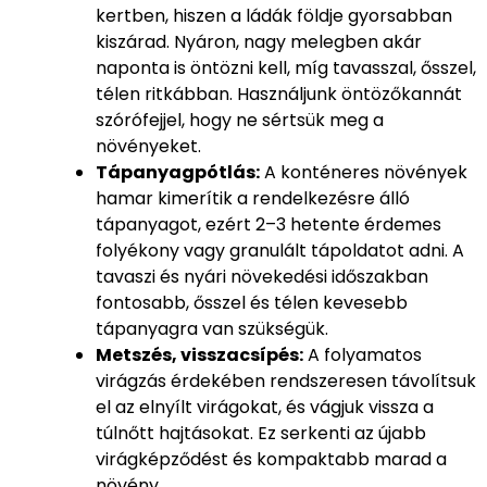
kertben, hiszen a ládák földje gyorsabban
kiszárad. Nyáron, nagy melegben akár
naponta is öntözni kell, míg tavasszal, ősszel,
télen ritkábban. Használjunk öntözőkannát
szórófejjel, hogy ne sértsük meg a
növényeket.
Tápanyagpótlás:
A konténeres növények
hamar kimerítik a rendelkezésre álló
tápanyagot, ezért 2–3 hetente érdemes
folyékony vagy granulált tápoldatot adni. A
tavaszi és nyári növekedési időszakban
fontosabb, ősszel és télen kevesebb
tápanyagra van szükségük.
Metszés, visszacsípés:
A folyamatos
virágzás érdekében rendszeresen távolítsuk
el az elnyílt virágokat, és vágjuk vissza a
túlnőtt hajtásokat. Ez serkenti az újabb
virágképződést és kompaktabb marad a
növény.