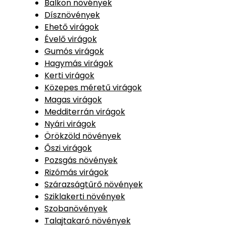
Balkon növények
Dísznövények
Ehető virágok
Évelő virágok
Gumós virágok
Hagymás virágok
Kerti virágok
Közepes méretű virágok
Magas virágok
Medditerrán virágok
Nyári virágok
Örökzöld növények
Őszi virágok
Pozsgás növények
Rizómás virágok
Szárazságtűrő növények
Sziklakerti növények
Szobanövények
Talajtakaró növények