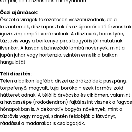
szépek, de hasznosak is a konyhában.
Őszi ajánlások:
Ősszel a virágok fokozatosan visszahúzódnak, de a
krizantémok, díszkáposzták és az újraerősödő árvácskák
igazi színpompát varázsolnak. A díszfüvek, borostyán,
tűztövis vagy a berkenye piros bogyói is jól mutatnak
ilyenkor. A lassan elszíneződő lombú növények, mint a
japán juhar vagy hortenzia, szintén emelik a balkon
hangulatát.
Téli díszítés:
Télen a balkon legfőbb díszei az örökzöldek: puszpáng,
törpefenyő, magyalt, tuja, boróka – ezek formás, zöld
hátteret adnak. A télálló árvácska és ciklámen, valamint
a havasszépe (rododendron) fajtái színt visznek a fagyos
hónapokban is. A dekoratív bogyós növények, mint a
tűztövis vagy magyal, szintén feldobják a látványt,
ráadásul a madarakat is csalogatják.