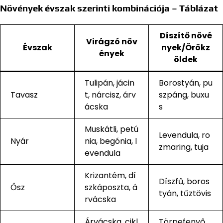
Növények évszak szerinti kombinációja – Táblázat
Díszítő növé
Virágzó növ
Évszak
nyek/Örökz
ények
öldek
Tulipán, jácin
Borostyán, pu
Tavasz
t, nárcisz, árv
szpáng, buxu
ácska
s
Muskátli, petú
Levendula, ro
Nyár
nia, begónia, l
zmaring, tuja
evendula
Krizantém, dí
Díszfű, boros
Ősz
szkáposzta, á
tyán, tűztövis
rvácska
Árvácska, cikl
Törpefenyő,