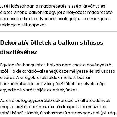
A téli időszakban a madáretetés is szép látványt és
életet vihet a balkonra: egy jól elhelyezett madáretető
nemcsak a kert kedvenceit csalogatja, de a mozgás is
feldobja a téli napokat.
Dekoratív ötletek a balkon stílusos
díszítéséhez
Egy igazán hangulatos balkon nem csak a növényekről
szól – a dekorációval tehetjük személyessé és stílusossá
a teret. A virágok, örökzöldek mellett bátran
használhatunk kreatív kiegészítőket, amelyek még
egyedibbé varázsolják az erkélyünket.
Az első és legegyszerűbb dekoráció az ültetőedények
megválasztása: színes, mintás kaspók, természetes
fából készült ládák, újrahasznosított anyagokból (pl. régi