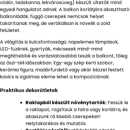
vödör, teáskanna, lekvárosüveg) készült ültetők mind
egyedi hangulatot adnak. A balkon korlátjára akasztható
balkonládák, függő cserepek nemcsak helyet
takarítanak meg, de vertikálisan is növelik a zöld
felületet.
A világítás is kulcsfontosságú: napelemes lámpások,
LED-füzérek, gyertyák, mécsesek mind-mind
meghittebbé és varázslatosabbá teszik a balkont, főleg
az őszi-téli időszakban. Egy-egy szép kerti szobor,
kerámia figura, madárfürdető vagy akár kézzel festett
kavics is izgalmas eleme lehet a kompozíciónak.
Praktikus dekorötletek
Raklapból készült növénytartók:
Fessük le
a raklapot, rögzítsük a falra vagy korlátra, és
akasszunk rá kisebb cserepeket!
Helytakarékos és mutatós.