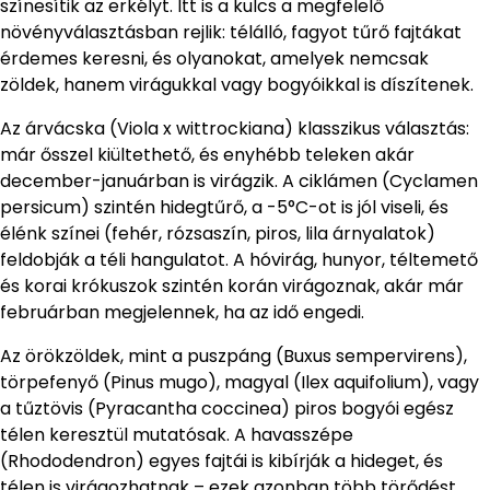
színesítik az erkélyt. Itt is a kulcs a megfelelő
növényválasztásban rejlik: télálló, fagyot tűrő fajtákat
érdemes keresni, és olyanokat, amelyek nemcsak
zöldek, hanem virágukkal vagy bogyóikkal is díszítenek.
Az árvácska (Viola x wittrockiana) klasszikus választás:
már ősszel kiültethető, és enyhébb teleken akár
december-januárban is virágzik. A ciklámen (Cyclamen
persicum) szintén hidegtűrő, a -5°C-ot is jól viseli, és
élénk színei (fehér, rózsaszín, piros, lila árnyalatok)
feldobják a téli hangulatot. A hóvirág, hunyor, téltemető
és korai krókuszok szintén korán virágoznak, akár már
februárban megjelennek, ha az idő engedi.
Az örökzöldek, mint a puszpáng (Buxus sempervirens),
törpefenyő (Pinus mugo), magyal (Ilex aquifolium), vagy
a tűztövis (Pyracantha coccinea) piros bogyói egész
télen keresztül mutatósak. A havasszépe
(Rhododendron) egyes fajtái is kibírják a hideget, és
télen is virágozhatnak – ezek azonban több törődést