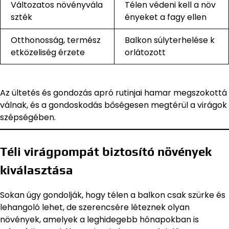
Változatos növényvála
Télen védeni kell a növ
szték
ényeket a fagy ellen
Otthonosság, termész
Balkon súlyterhelése k
etközeliség érzete
orlátozott
Az ültetés és gondozás apró rutinjai hamar megszokottá
válnak, és a gondoskodás bőségesen megtérül a virágok
szépségében.
Téli virágpompát biztosító növények
kiválasztása
Sokan úgy gondolják, hogy télen a balkon csak szürke és
lehangoló lehet, de szerencsére léteznek olyan
növények, amelyek a leghidegebb hónapokban is