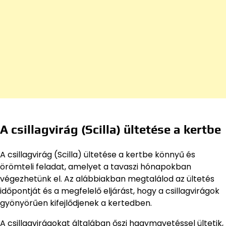
A csillagvirág (Scilla) ültetése a kertbe
A csillagvirág (Scilla) ültetése a kertbe könnyű és
örömteli feladat, amelyet a tavaszi hónapokban
végezhetünk el. Az alábbiakban megtalálod az ültetés
időpontját és a megfelelő eljárást, hogy a csillagvirágok
gyönyörűen kifejlődjenek a kertedben.
A csillagvirágokat általában őszi hagymavetéssel ültetik,