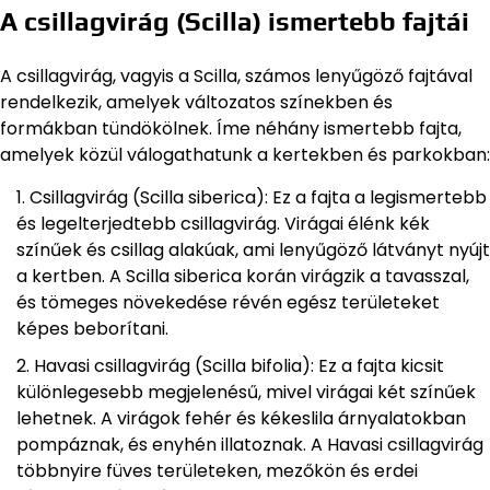
A csillagvirág (Scilla) ismertebb fajtái
A csillagvirág, vagyis a Scilla, számos lenyűgöző fajtával
rendelkezik, amelyek változatos színekben és
formákban tündökölnek. Íme néhány ismertebb fajta,
amelyek közül válogathatunk a kertekben és parkokban:
Csillagvirág (Scilla siberica): Ez a fajta a legismertebb
és legelterjedtebb csillagvirág. Virágai élénk kék
színűek és csillag alakúak, ami lenyűgöző látványt nyújt
a kertben. A Scilla siberica korán virágzik a tavasszal,
és tömeges növekedése révén egész területeket
képes beborítani.
Havasi csillagvirág (Scilla bifolia): Ez a fajta kicsit
különlegesebb megjelenésű, mivel virágai két színűek
lehetnek. A virágok fehér és kékeslila árnyalatokban
pompáznak, és enyhén illatoznak. A Havasi csillagvirág
többnyire füves területeken, mezőkön és erdei