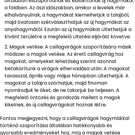
általában elszaporodnak és kialakítanak új hagymákat
a földben. Az őszi időszakban, amikor a levelek már
elhalványulnak, a hagymákat kiemelhetjük a talajból,
majd óvatosan szétválaszthatjuk az új hagymákat az
anyahagymától. Ezután az új hagymákat ültethetjük a
kívánt területre a megfelelő ültetési eljárást követve.
Magok vetése: A csillagvirágok szaporítására másik
módszer a magok vetése. Az érett csillagvirág hoz
magokat, amelyeket lehetőség szerint azonnal
betakarítunk a virágok elhervadása után. A magokat
tavasszal, április vagy május hónapban ültethetjük. A
magokat a talajra szórhatjuk, majd finoman
nyomkodjuk le őket, de ne takarjuk be teljesen. A
megfelelő öntözés és gondozás mellett a magok
kikelnek, és új csillagvirágokat hoznak létre.
Fontos megjegyezni, hogy a csillagvirágok hagymákkal
történő szaporítása általában hatékonyabb és
gyorsabb eredményeket hoz, míg a magok vetése