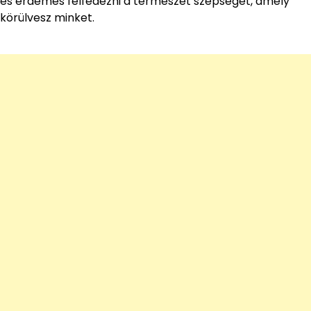
és érdemes felfedezni a természet szépségét, amely
körülvesz minket.