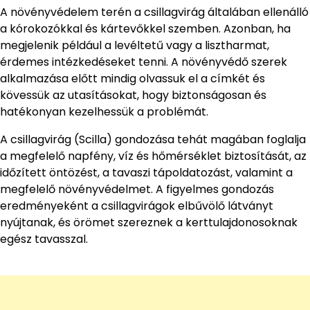
A növényvédelem terén a csillagvirág általában ellenálló
a kórokozókkal és kártevőkkel szemben. Azonban, ha
megjelenik például a levéltetű vagy a lisztharmat,
érdemes intézkedéseket tenni. A növényvédő szerek
alkalmazása előtt mindig olvassuk el a címkét és
kövessük az utasításokat, hogy biztonságosan és
hatékonyan kezelhessük a problémát.
A csillagvirág (Scilla) gondozása tehát magában foglalja
a megfelelő napfény, víz és hőmérséklet biztosítását, az
időzített öntözést, a tavaszi tápoldatozást, valamint a
megfelelő növényvédelmet. A figyelmes gondozás
eredményeként a csillagvirágok elbűvölő látványt
nyújtanak, és örömet szereznek a kerttulajdonosoknak
egész tavasszal.