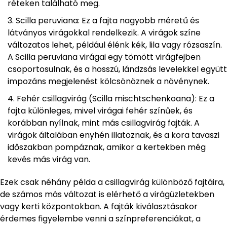
réteken található meg.
Scilla peruviana: Ez a fajta nagyobb méretű és
látványos virágokkal rendelkezik. A virágok színe
változatos lehet, például élénk kék, lila vagy rózsaszín.
A Scilla peruviana virágai egy tömött virágfejben
csoportosulnak, és a hosszú, lándzsás levelekkel együtt
impozáns megjelenést kölcsönöznek a növénynek.
Fehér csillagvirág (Scilla mischtschenkoana): Ez a
fajta különleges, mivel virágai fehér színűek, és
korábban nyílnak, mint más csillagvirág fajták. A
virágok általában enyhén illatoznak, és a kora tavaszi
időszakban pompáznak, amikor a kertekben még
kevés más virág van.
Ezek csak néhány példa a csillagvirág különböző fajtáira,
de számos más változat is elérhető a virágüzletekben
vagy kerti központokban. A fajták kiválasztásakor
érdemes figyelembe venni a színpreferenciákat, a