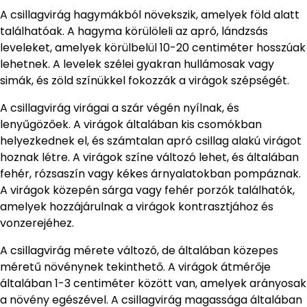
A csillagvirág hagymákból növekszik, amelyek föld alatt
találhatóak. A hagyma körülöleli az apró, lándzsás
leveleket, amelyek körülbelül 10-20 centiméter hosszúak
lehetnek. A levelek szélei gyakran hullámosak vagy
simák, és zöld színükkel fokozzák a virágok szépségét.
A csillagvirág virágai a szár végén nyílnak, és
lenyűgözőek. A virágok általában kis csomókban
helyezkednek el, és számtalan apró csillag alakú virágot
hoznak létre. A virágok színe változó lehet, és általában
fehér, rózsaszín vagy kékes árnyalatokban pompáznak.
A virágok közepén sárga vagy fehér porzók találhatók,
amelyek hozzájárulnak a virágok kontrasztjához és
vonzerejéhez.
A csillagvirág mérete változó, de általában közepes
méretű növénynek tekinthető. A virágok átmérője
általában 1-3 centiméter között van, amelyek arányosak
a növény egészével. A csillagvirág magassága általában