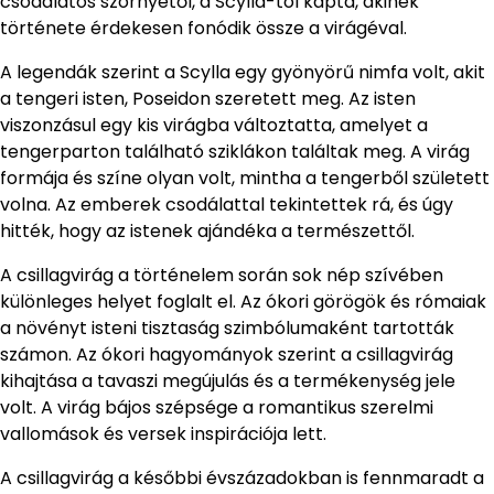
csodálatos szörnyétől, a Scylla-tól kapta, akinek
története érdekesen fonódik össze a virágéval.
A legendák szerint a Scylla egy gyönyörű nimfa volt, akit
a tengeri isten, Poseidon szeretett meg. Az isten
viszonzásul egy kis virágba változtatta, amelyet a
tengerparton található sziklákon találtak meg. A virág
formája és színe olyan volt, mintha a tengerből született
volna. Az emberek csodálattal tekintettek rá, és úgy
hitték, hogy az istenek ajándéka a természettől.
A csillagvirág a történelem során sok nép szívében
különleges helyet foglalt el. Az ókori görögök és rómaiak
a növényt isteni tisztaság szimbólumaként tartották
számon. Az ókori hagyományok szerint a csillagvirág
kihajtása a tavaszi megújulás és a termékenység jele
volt. A virág bájos szépsége a romantikus szerelmi
vallomások és versek inspirációja lett.
A csillagvirág a későbbi évszázadokban is fennmaradt a