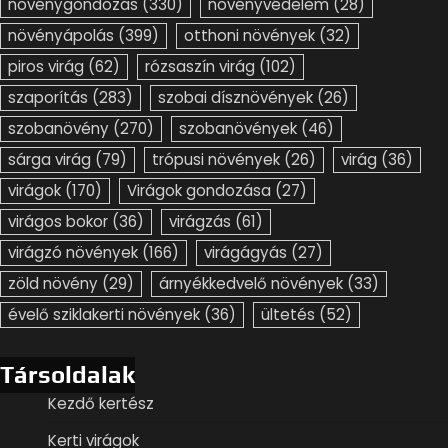
növénygondozás
(330)
növényvédelem
(28)
növényápolás
(399)
otthoni növények
(32)
piros virág
(62)
rózsaszín virág
(102)
szaporítás
(283)
szobai dísznövények
(26)
szobanövény
(270)
szobanövények
(46)
sárga virág
(79)
trópusi növények
(26)
virág
(36)
virágok
(170)
Virágok gondozása
(27)
virágos bokor
(36)
virágzás
(61)
virágzó növények
(166)
virágágyás
(27)
zöld növény
(29)
árnyékkedvelő növények
(33)
évelő sziklakerti növények
(36)
ültetés
(52)
Társoldalak
Kezdő kertész
Kerti virágok