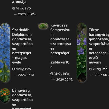
aromája
Virág infó
2026.08.05.
Kövirózsa
Szarkaláb
Sempervivu
Törpe
Delphinium
m
harangvirá
gondozása,
gondozása,
gondozása,
szaporítása
szaporítása
szaporítás
és
és
és
betegségei
betegségei
betegségei 
– magas
–
évelő
évelő
sziklakertb
növény
e
Virág infó
Virág infó
Virág infó
2026.06.13.
2026.05.
2026.05.15.
Lángvirág
gondozása,
szaporítása
és
betegségei –