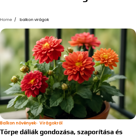
Home
balkon virágok
Balkon növények
Virágokról
Törpe dáliák gondozása, szaporítása és