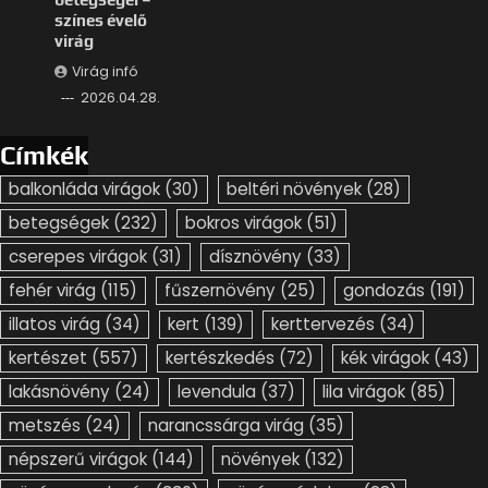
színes évelő
virág
Virág infó
2026.04.28.
Címkék
balkonláda virágok
(30)
beltéri növények
(28)
betegségek
(232)
bokros virágok
(51)
cserepes virágok
(31)
dísznövény
(33)
fehér virág
(115)
fűszernövény
(25)
gondozás
(191)
illatos virág
(34)
kert
(139)
kerttervezés
(34)
kertészet
(557)
kertészkedés
(72)
kék virágok
(43)
lakásnövény
(24)
levendula
(37)
lila virágok
(85)
metszés
(24)
narancssárga virág
(35)
népszerű virágok
(144)
növények
(132)