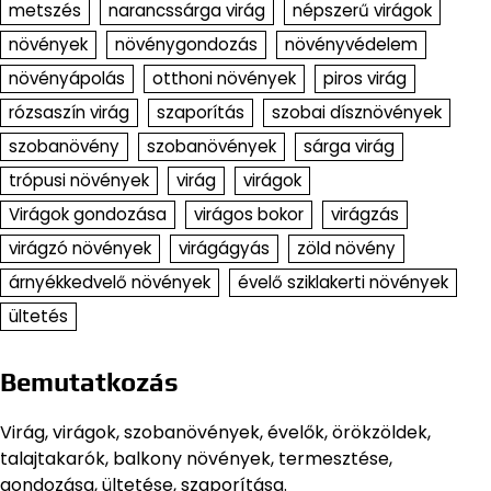
metszés
narancssárga virág
népszerű virágok
növények
növénygondozás
növényvédelem
növényápolás
otthoni növények
piros virág
rózsaszín virág
szaporítás
szobai dísznövények
szobanövény
szobanövények
sárga virág
trópusi növények
virág
virágok
Virágok gondozása
virágos bokor
virágzás
virágzó növények
virágágyás
zöld növény
árnyékkedvelő növények
évelő sziklakerti növények
ültetés
Bemutatkozás
Virág, virágok, szobanövények, évelők, örökzöldek,
talajtakarók, balkony növények, termesztése,
gondozása, ültetése, szaporítása.