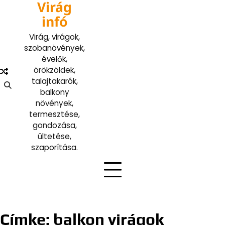
Virág
Skip
to
infó
content
Virág, virágok,
szobanövények,
évelők,
örökzöldek,
talajtakarók,
balkony
növények,
termesztése,
gondozása,
ültetése,
szaporítása.
Címke:
balkon virágok