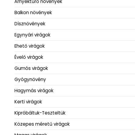
Árnyéktűrő növények
Balkon növények
Dísznövények
Egynyári virágok
Ehető virágok
Évelő virágok
Gumós virágok
Gyógynövény
Hagymás virágok
Kerti virágok
Kipróbáltuk-Teszteltük
Közepes méretű virágok