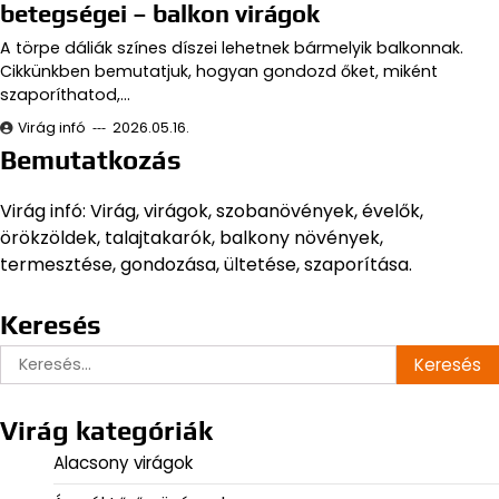
betegségei – balkon virágok
A törpe dáliák színes díszei lehetnek bármelyik balkonnak.
Cikkünkben bemutatjuk, hogyan gondozd őket, miként
szaporíthatod,…
Virág infó
2026.05.16.
Bemutatkozás
Virág infó: Virág, virágok, szobanövények, évelők,
örökzöldek, talajtakarók, balkony növények,
termesztése, gondozása, ültetése, szaporítása.
Keresés
Keresés:
Virág kategóriák
Alacsony virágok