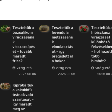
Teszteltük a
Teszteltük a
Teszteltük 
bazsalikom
levendula
hibiszkusz
virágzásána
metszéséne
virágzását
k
k
különböző
visszacsípés
elmulasztás
fekvésekbe
ét – tovább
át – így
– hol hozot
maradt
öregedett el
több
friss?
a bokor
bimbót?
Virág infó
Virág infó
Virág infó
2026.08.06.
2026.08.06.
2026.08.
Kipróbáltuk
a kakukkfű
teának való
szárítását –
így maradt
meg az