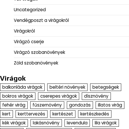
Uncategorized
Vendégposzt a virágokról
Virágokról
Virágzó cserje
Virágzó szobanövények
Zöld szobanövények
Virágok
balkonláda virágok
beltéri növények
betegségek
bokros virágok
cserepes virágok
dísznövény
fehér virág
fűszernövény
gondozás
illatos virág
kert
kerttervezés
kertészet
kertészkedés
kék virágok
lakásnövény
levendula
lila virágok