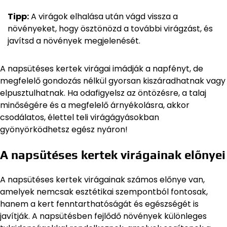
Tipp:
A virágok elhalása után vágd vissza a
növényeket, hogy ösztönözd a további virágzást, és
javítsd a növények megjelenését.
A napsütéses kertek virágai imádják a napfényt, de
megfelelő gondozás nélkül gyorsan kiszáradhatnak vagy
elpusztulhatnak. Ha odafigyelsz az öntözésre, a talaj
minőségére és a megfelelő árnyékolásra, akkor
csodálatos, élettel teli virágágyásokban
gyönyörködhetsz egész nyáron!
A napsütéses kertek virágainak előnyei
A napsütéses kertek virágainak számos előnye van,
amelyek nemcsak esztétikai szempontból fontosak,
hanem a kert fenntarthatóságát és egészségét is
javítják. A napsütésben fejlődő növények különleges