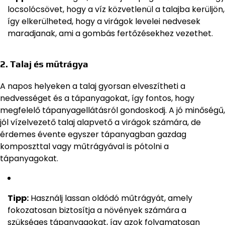
locsolócsövet, hogy a víz közvetlenül a talajba kerüljön,
így elkerülheted, hogy a virágok levelei nedvesek
maradjanak, ami a gombás fertőzésekhez vezethet.
2.
Talaj és műtrágya
A napos helyeken a talaj gyorsan elveszítheti a
nedvességet és a tápanyagokat, így fontos, hogy
megfelelő tápanyagellátásról gondoskodj. A jó minőségű,
jól vízelvezető talaj alapvető a virágok számára, de
érdemes évente egyszer tápanyagban gazdag
komposzttal vagy műtrágyával is pótolni a
tápanyagokat.
Tipp:
Használj lassan oldódó műtrágyát, amely
fokozatosan biztosítja a növények számára a
szükséges tápanyagokat, így azok folyamatosan