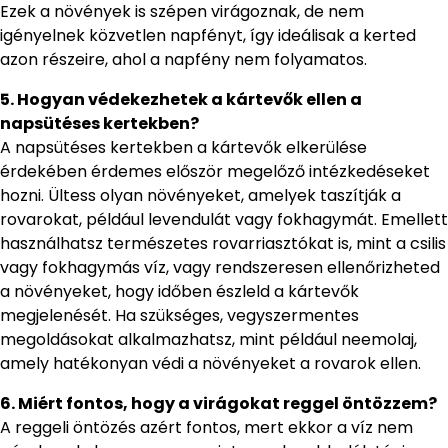
Ezek a növények is szépen virágoznak, de nem
igényelnek közvetlen napfényt, így ideálisak a kerted
azon részeire, ahol a napfény nem folyamatos.
5. Hogyan védekezhetek a kártevők ellen a
napsütéses kertekben?
A napsütéses kertekben a kártevők elkerülése
érdekében érdemes először megelőző intézkedéseket
hozni. Ültess olyan növényeket, amelyek taszítják a
rovarokat, például levendulát vagy fokhagymát. Emellett
használhatsz természetes rovarriasztókat is, mint a csilis
vagy fokhagymás víz, vagy rendszeresen ellenőrizheted
a növényeket, hogy időben észleld a kártevők
megjelenését. Ha szükséges, vegyszermentes
megoldásokat alkalmazhatsz, mint például neemolaj,
amely hatékonyan védi a növényeket a rovarok ellen.
6. Miért fontos, hogy a virágokat reggel öntözzem?
A reggeli öntözés azért fontos, mert ekkor a víz nem