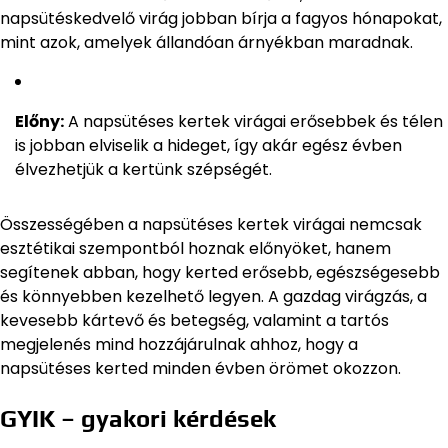
napsütéskedvelő virág jobban bírja a fagyos hónapokat,
mint azok, amelyek állandóan árnyékban maradnak.
Előny:
A napsütéses kertek virágai erősebbek és télen
is jobban elviselik a hideget, így akár egész évben
élvezhetjük a kertünk szépségét.
Összességében a napsütéses kertek virágai nemcsak
esztétikai szempontból hoznak előnyöket, hanem
segítenek abban, hogy kerted erősebb, egészségesebb
és könnyebben kezelhető legyen. A gazdag virágzás, a
kevesebb kártevő és betegség, valamint a tartós
megjelenés mind hozzájárulnak ahhoz, hogy a
napsütéses kerted minden évben örömet okozzon.
GYIK – gyakori kérdések