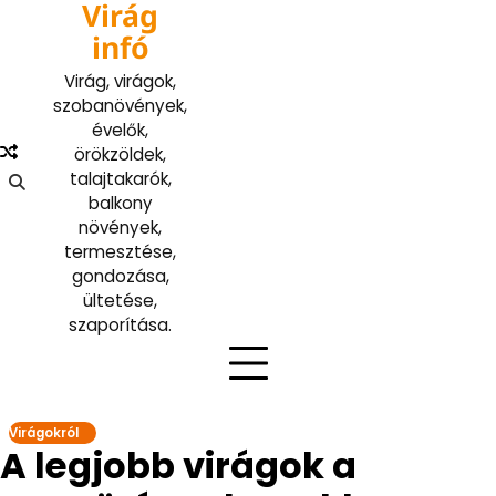
Virág
Skip
to
infó
content
Virág, virágok,
szobanövények,
évelők,
örökzöldek,
talajtakarók,
balkony
növények,
termesztése,
gondozása,
ültetése,
szaporítása.
Virágokról
A legjobb virágok a