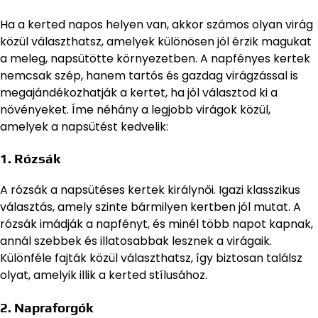
Ha a kerted napos helyen van, akkor számos olyan virág
közül választhatsz, amelyek különösen jól érzik magukat
a meleg, napsütötte környezetben. A napfényes kertek
nemcsak szép, hanem tartós és gazdag virágzással is
megajándékozhatják a kertet, ha jól választod ki a
növényeket. Íme néhány a legjobb virágok közül,
amelyek a napsütést kedvelik:
1.
Rózsák
A rózsák a napsütéses kertek királynői. Igazi klasszikus
választás, amely szinte bármilyen kertben jól mutat. A
rózsák imádják a napfényt, és minél több napot kapnak,
annál szebbek és illatosabbak lesznek a virágaik.
Különféle fajták közül választhatsz, így biztosan találsz
olyat, amelyik illik a kerted stílusához.
2.
Napraforgók