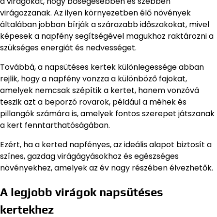
a virágokat, hogy bőségesebben és szebben
virágozzanak. Az ilyen környezetben élő növények
általában jobban bírják a szárazabb időszakokat, mivel
képesek a napfény segítségével magukhoz raktározni a
szükséges energiát és nedvességet.
Továbbá, a napsütéses kertek különlegessége abban
rejlik, hogy a napfény vonzza a különböző fajokat,
amelyek nemcsak szépítik a kertet, hanem vonzóvá
teszik azt a beporzó rovarok, például a méhek és
pillangók számára is, amelyek fontos szerepet játszanak
a kert fenntarthatóságában.
Ezért, ha a kerted napfényes, az ideális alapot biztosít a
színes, gazdag virágágyásokhoz és egészséges
növényekhez, amelyek az év nagy részében élvezhetők.
A legjobb virágok napsütéses
kertekhez