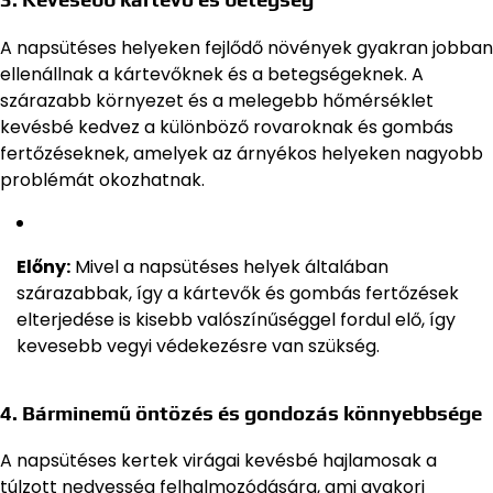
A napsütéses helyeken fejlődő növények gyakran jobban
ellenállnak a kártevőknek és a betegségeknek. A
szárazabb környezet és a melegebb hőmérséklet
kevésbé kedvez a különböző rovaroknak és gombás
fertőzéseknek, amelyek az árnyékos helyeken nagyobb
problémát okozhatnak.
Előny:
Mivel a napsütéses helyek általában
szárazabbak, így a kártevők és gombás fertőzések
elterjedése is kisebb valószínűséggel fordul elő, így
kevesebb vegyi védekezésre van szükség.
4.
Bárminemű öntözés és gondozás könnyebbsége
A napsütéses kertek virágai kevésbé hajlamosak a
túlzott nedvesség felhalmozódására, ami gyakori