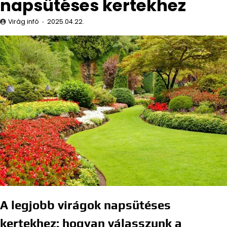
napsütéses kertekhez
Virág infó
2025.04.22.
A legjobb virágok napsütéses
kertekhez: hogyan válasszunk a