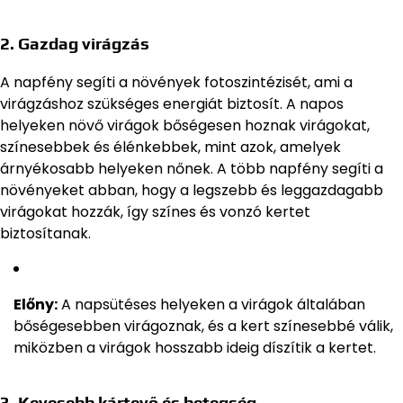
2.
Gazdag virágzás
A napfény segíti a növények fotoszintézisét, ami a
virágzáshoz szükséges energiát biztosít. A napos
helyeken növő virágok bőségesen hoznak virágokat,
színesebbek és élénkebbek, mint azok, amelyek
árnyékosabb helyeken nőnek. A több napfény segíti a
növényeket abban, hogy a legszebb és leggazdagabb
virágokat hozzák, így színes és vonzó kertet
biztosítanak.
Előny:
A napsütéses helyeken a virágok általában
bőségesebben virágoznak, és a kert színesebbé válik,
miközben a virágok hosszabb ideig díszítik a kertet.
3.
Kevesebb kártevő és betegség