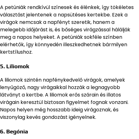
A petúniák rendkívül színesek és élénkek, így tökéletes
választást jelentenek a napsütéses kertekbe. Ezek a
virágok nemcsak a napfényt szeretik, hanem a
melegebb időjárást is, és bőséges virágzással hálálják
meg a napos helyeket. A petúniák sokféle színben
elérhetők, így könnyedén illeszkedhetnek bármilyen
kertstílushoz.
5.
Liliomok
A liliomok szintén napfénykedvelő virágok, amelyek
lenyűgöző, nagy virágaikkal hozzák a legnagyobb
látványt a kertbe. A liliomok erős szárain és illatos
virágain keresztül biztosan figyelmet fognak vonzani.
Napos helyen még hosszabb ideig virágoznak, és
viszonylag kevés gondozást igényelnek.
6.
Begónia