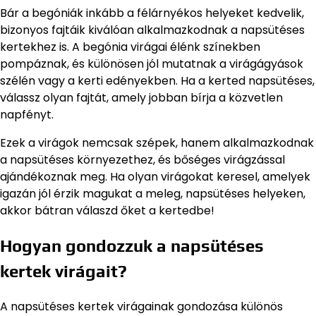
Bár a begóniák inkább a félárnyékos helyeket kedvelik,
bizonyos fajtáik kiválóan alkalmazkodnak a napsütéses
kertekhez is. A begónia virágai élénk színekben
pompáznak, és különösen jól mutatnak a virágágyások
szélén vagy a kerti edényekben. Ha a kerted napsütéses,
válassz olyan fajtát, amely jobban bírja a közvetlen
napfényt.
Ezek a virágok nemcsak szépek, hanem alkalmazkodnak
a napsütéses környezethez, és bőséges virágzással
ajándékoznak meg. Ha olyan virágokat keresel, amelyek
igazán jól érzik magukat a meleg, napsütéses helyeken,
akkor bátran válaszd őket a kertedbe!
Hogyan gondozzuk a napsütéses
kertek virágait?
A napsütéses kertek virágainak gondozása különös