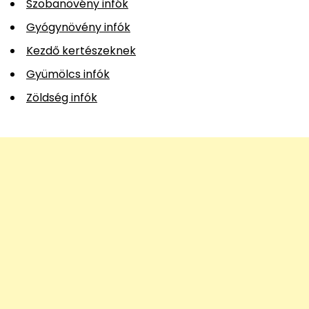
Szobanövény infók
Gyógynövény infók
Kezdő kertészeknek
Gyümölcs infók
Zöldség infók