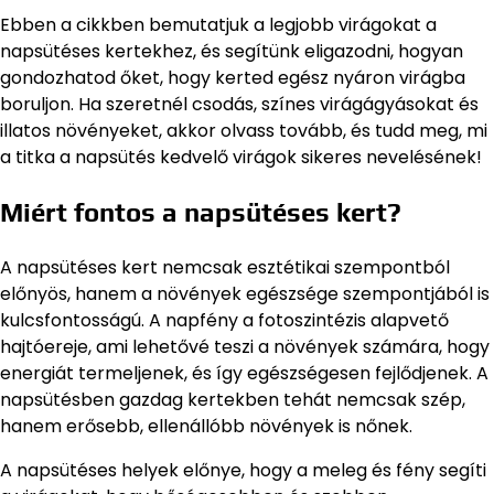
Ebben a cikkben bemutatjuk a legjobb virágokat a
napsütéses kertekhez, és segítünk eligazodni, hogyan
gondozhatod őket, hogy kerted egész nyáron virágba
boruljon. Ha szeretnél csodás, színes virágágyásokat és
illatos növényeket, akkor olvass tovább, és tudd meg, mi
a titka a napsütés kedvelő virágok sikeres nevelésének!
Miért fontos a napsütéses kert?
A napsütéses kert nemcsak esztétikai szempontból
előnyös, hanem a növények egészsége szempontjából is
kulcsfontosságú. A napfény a fotoszintézis alapvető
hajtóereje, ami lehetővé teszi a növények számára, hogy
energiát termeljenek, és így egészségesen fejlődjenek. A
napsütésben gazdag kertekben tehát nemcsak szép,
hanem erősebb, ellenállóbb növények is nőnek.
A napsütéses helyek előnye, hogy a meleg és fény segíti