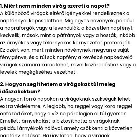
1. Miért nem minden virág szereti a napot?
A különböző virágok eltérő igényekkel rendelkeznek a
napfénnyel kapcsolatban. Míg egyes növények, például
a napraforgók vagy a levendulák, a közvetlen napfényt
kedvelik, mások, mint a páfrányok vagy a hosták, inkább
az árnyékos vagy félárnyékos környezetet preferálják.
Ez azért van, mert minden növénynek megvan a saját
fényigénye, és a túl sok napfény a kevésbé napkedvelő
virágok számára káros lehet, mivel kiszáradáshoz vagy a
levelek megégéséhez vezethet.
2. Hogyan segíthetem a virágokat túl meleg
időszakokban?
A nagyon forró napokon a virágoknak szükségük lehet
extra védelemre. A legjobb, ha reggel vagy kora reggel
öntözöd őket, hogy a víz ne párologjon el túl gyorsan.
Emellett árnyékolást is biztosíthatsz a virágoknak,
például árnyékoló hálóval, amely csökkenti a közvetlen
napfény hatását. Ha úgy látod, hogy a virágok