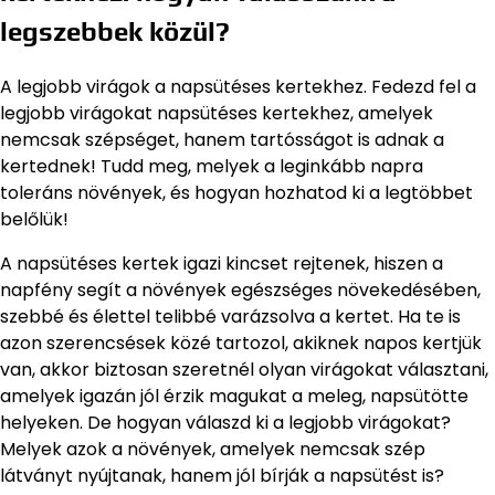
legszebbek közül?
A legjobb virágok a napsütéses kertekhez. Fedezd fel a
legjobb virágokat napsütéses kertekhez, amelyek
nemcsak szépséget, hanem tartósságot is adnak a
kertednek! Tudd meg, melyek a leginkább napra
toleráns növények, és hogyan hozhatod ki a legtöbbet
belőlük!
A napsütéses kertek igazi kincset rejtenek, hiszen a
napfény segít a növények egészséges növekedésében,
szebbé és élettel telibbé varázsolva a kertet. Ha te is
azon szerencsések közé tartozol, akiknek napos kertjük
van, akkor biztosan szeretnél olyan virágokat választani,
amelyek igazán jól érzik magukat a meleg, napsütötte
helyeken. De hogyan válaszd ki a legjobb virágokat?
Melyek azok a növények, amelyek nemcsak szép
látványt nyújtanak, hanem jól bírják a napsütést is?