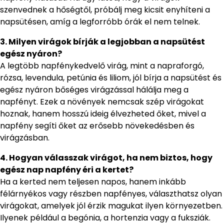
szenvednek a hőségtől, próbálj meg kicsit enyhíteni a
napsütésen, amíg a legforróbb órák el nem telnek.
3. Milyen virágok bírják a legjobban a napsütést
egész nyáron?
A legtöbb napfénykedvelő virág, mint a napraforgó,
rózsa, levendula, petúnia és liliom, jól bírja a napsütést és
egész nyáron bőséges virágzással hálálja meg a
napfényt. Ezek a növények nemcsak szép virágokat
hoznak, hanem hosszú ideig élvezheted őket, mivel a
napfény segíti őket az erősebb növekedésben és
virágzásban.
4. Hogyan válasszak virágot, ha nem biztos, hogy
egész nap napfény éri a kertet?
Ha a kerted nem teljesen napos, hanem inkább
félárnyékos vagy részben napfényes, választhatsz olyan
virágokat, amelyek jól érzik magukat ilyen környezetben.
Ilyenek például a begónia, a hortenzia vagy a fuksziák.