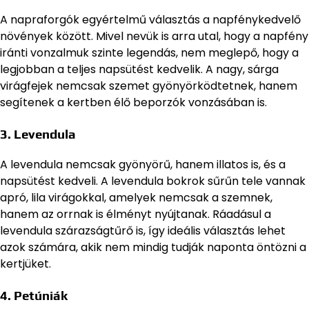
A napraforgók egyértelmű választás a napfénykedvelő
növények között. Mivel nevük is arra utal, hogy a napfény
iránti vonzalmuk szinte legendás, nem meglepő, hogy a
legjobban a teljes napsütést kedvelik. A nagy, sárga
virágfejek nemcsak szemet gyönyörködtetnek, hanem
segítenek a kertben élő beporzók vonzásában is.
3.
Levendula
A levendula nemcsak gyönyörű, hanem illatos is, és a
napsütést kedveli. A levendula bokrok sűrűn tele vannak
apró, lila virágokkal, amelyek nemcsak a szemnek,
hanem az orrnak is élményt nyújtanak. Ráadásul a
levendula szárazságtűrő is, így ideális választás lehet
azok számára, akik nem mindig tudják naponta öntözni a
kertjüket.
4.
Petúniák