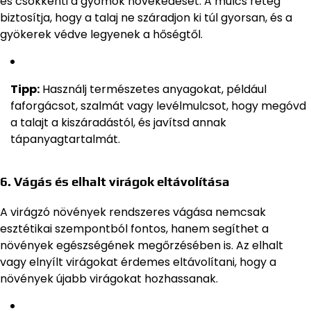
és csökkenti a gyomok növekedését. A mulcs réteg
biztosítja, hogy a talaj ne száradjon ki túl gyorsan, és a
gyökerek védve legyenek a hőségtől.
Tipp:
Használj természetes anyagokat, például
faforgácsot, szalmát vagy levélmulcsot, hogy megóvd
a talajt a kiszáradástól, és javítsd annak
tápanyagtartalmát.
6.
Vágás és elhalt virágok eltávolítása
A virágzó növények rendszeres vágása nemcsak
esztétikai szempontból fontos, hanem segíthet a
növények egészségének megőrzésében is. Az elhalt
vagy elnyílt virágokat érdemes eltávolítani, hogy a
növények újabb virágokat hozhassanak.