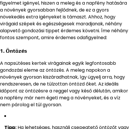
figyelmet igényel, hiszen a meleg és a napfény hatására
a növények gyorsabban fejlődnek, de ez a gyors
növekedés extra igényeket is támaszt. Ahhoz, hogy
virágaid szépek és egészségesek maradjanak, néhány
alapvető gondozási tippet érdemes követni. Íme néhány
fontos szempont, amire érdemes odafigyelned:
1.
Öntözés
A napsütéses kertek virágainak egyik legfontosabb
gondozási eleme az öntözés. A meleg napokon a
növények gyorsan kiszáradhatnak, így ügyelj arra, hogy
rendszeresen, de ne túlzottan öntözd őket. Az ideális
időpont az öntözésre a reggel vagy késő délután, amikor
a napfény már nem égeti meg a növényeket, és a víz
nem párolog el túl gyorsan.
Tipp:
Ha lehetséges, használj csepegtető öntözőt vagy