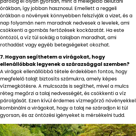
párolog el olyan gyorsan, mint a melegebb délutáni
órákban, így jobban hasznosul. Emellett a reggeli
órákban a növények könnyebben felszívják a vizet, és a
nap folyamán nem maradnak nedvesek a levelek, ami
csökkenti a gombás fertőzések kockázatát. Ha este
öntözöl, a víz túl sokáig a talajban maradhat, ami
rothadást vagy egyéb betegségeket okozhat.
7. Hogyan segíthetem a virágokat, hogy
ellenállóbbak legyenek a szárazsággal szemben?
A virágok ellenállóbbá tétele érdekében fontos, hogy
megfelelő talajt biztosíts számukra, amely képes
vízmegkötésre. A mulcsozás is segíthet, mivel a mulcs
réteg megőrzi a talaj nedvességét, és csökkenti a víz
párolgását. Ezen kívül érdemes vízmegőrző növényekkel
kombinálni a virágokat, hogy a talaj ne száradjon ki túl
gyorsan, és az öntözési igényeket is mérsékelni tudd.