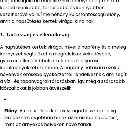
tulajdonságokkal rendelkeznek, amelyek segítenek a
kerted élénkebbé, tartósabbá és könnyebben
kezelhetővé válni. Íme néhány kulcsfontosságú előny,
amit a napsütéses kertek virágai kínálnak:
1.
Tartósság és ellenállóság
A napsütéses kertek virágai, mivel a napfény és a meleg
környezet segíti őket a megfelelő növekedésben,
gyakran ellenállóbbak a különböző időjárási
körülményekkel szemben. A napfény hatására ezek a
növények erősebb gyökérzettel rendelkeznek, ami segít
a víz- és tápanyagraktározásban, így még a szárazabb
időszakokat is jobban átvészelik.
Előny:
A napsütéses kertek virágai hosszabb ideig
virágoznak, és jobban bírják az erősebb napsütést,
mint az árnyékos helyeken növő társai.