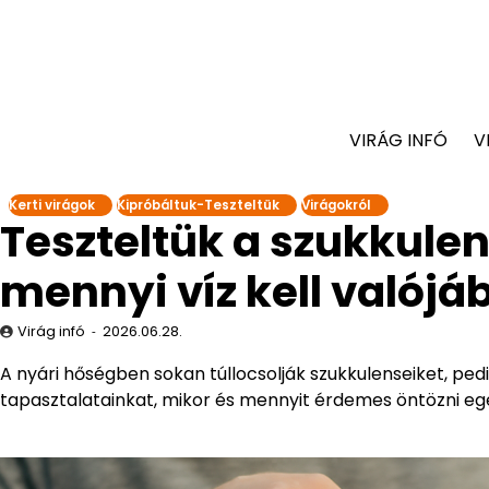
VIRÁG INFÓ
V
Kerti virágok
Kipróbáltuk-Teszteltük
Virágokról
Teszteltük a szukkule
mennyi víz kell valójá
Virág infó
2026.06.28.
A nyári hőségben sokan túllocsolják szukkulenseiket, pedig
tapasztalatainkat, mikor és mennyit érdemes öntözni e