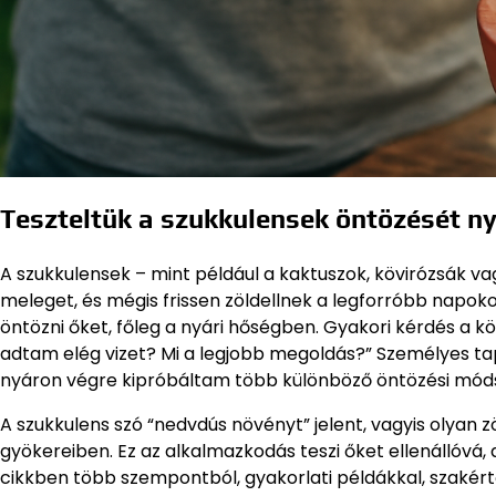
Teszteltük a szukkulensek öntözését ny
A szukkulensek – mint például a kaktuszok, kövirózsák vag
meleget, és mégis frissen zöldellnek a legforróbb napok
öntözni őket, főleg a nyári hőségben. Gyakori kérdés a
adtam elég vizet? Mi a legjobb megoldás?” Személyes tap
nyáron végre kipróbáltam több különböző öntözési mód
A szukkulens szó “nedvdús növényt” jelent, vagyis olyan zö
gyökereiben. Ez az alkalmazkodás teszi őket ellenállóvá,
cikkben több szempontból, gyakorlati példákkal, szakér