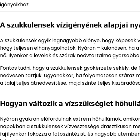
igényeikhez.
A szukkulensek vízigényének alapjai n
A szukkulensek egyik legnagyobb előnye, hogy képesek víz
hogy teljesen elhanyagolhatók. Nyáron – különösen, ha 
nő. Ilyenkor a levelek és szárak nedvtartalma gyorsabban
Fontos tudni, hogy a szukkulensek gyökérzete sekély, de 
nedvesen tartjuk. Ugyanakkor, ha folyamatosan száraz m
a talaj teljes átnedvesítése, majd szinte teljes kiszáradás
Hogyan változik a vízszükséglet hőhull
Nyáron gyakran előfordulnak extrém hőhullámok, amikor 
napokban a szukkulensek vízvesztesége drasztikusan megn
faj ilyenkor fokozza a fotoszintézist, és nagyobb ütembe