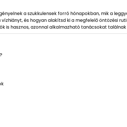
gényelnek a szukkulensek forró hónapokban, mik a leggy
 vízhiányt, és hogyan alakítsd ki a megfelelő öntözési ruti
tók is hasznos, azonnal alkalmazható tanácsokat találnak
?
ok