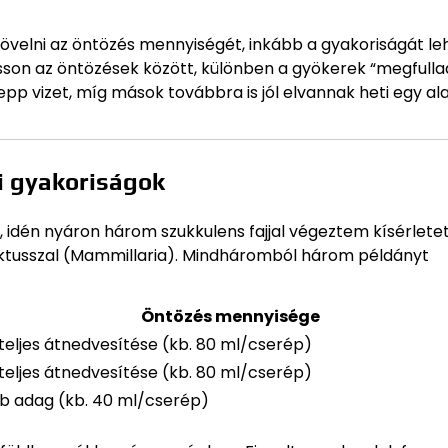
velni az öntözés mennyiségét, inkább a gyakoriságát le
hasson az öntözések között, különben a gyökerek “megfulla
sepp vizet, míg mások továbbra is jól elvannak heti egy al
i gyakoriságok
idén nyáron három szukkulens fajjal végeztem kísérletet
aktusszal (Mammillaria). Mindháromból három példányt
Öntözés mennyisége
 teljes átnedvesítése (kb. 80 ml/cserép)
 teljes átnedvesítése (kb. 80 ml/cserép)
b adag (kb. 40 ml/cserép)