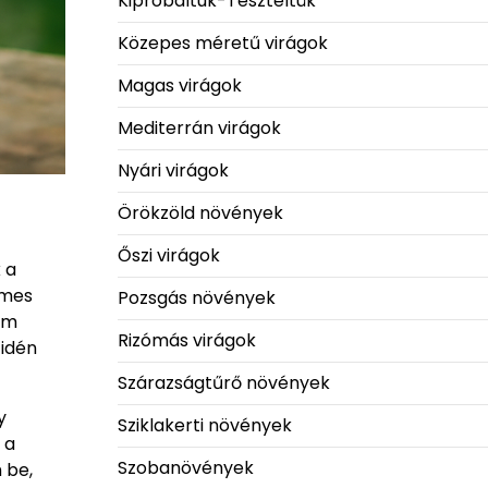
Kipróbáltuk-Teszteltük
Közepes méretű virágok
Magas virágok
Mediterrán virágok
Nyári virágok
Örökzöld növények
Őszi virágok
 a
emes
Pozsgás növények
em
Rizómás virágok
 idén
Szárazságtűrő növények
y
Sziklakerti növények
 a
Szobanövények
 be,