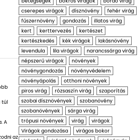
betegségek
bokros virágok
bordó virág
cserepes virágok
dísznövény
fehér virág
fűszernövény
gondozás
illatos virág
kert
kerttervezés
kertészet
kertészkedés
kék virágok
lakásnövény
levendula
lila virágok
narancssárga virág
népszerű virágok
növények
növénygondozás
növényvédelem
növényápolás
otthoni növények
yobb
piros virág
rózsaszín virág
szaporítás
szobai dísznövények
szobanövény
 túl
szobanövények
sárga virág
trópusi növények
virág
virágok
. A
Virágok gondozása
virágos bokor
zodni az