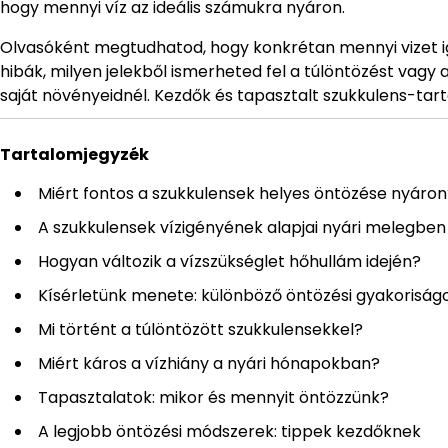
hogy mennyi víz az ideális számukra nyáron.
Olvasóként megtudhatod, hogy konkrétan mennyi vizet i
hibák, milyen jelekből ismerheted fel a túlöntözést vagy a
saját növényeidnél. Kezdők és tapasztalt szukkulens-tar
Tartalomjegyzék
Miért fontos a szukkulensek helyes öntözése nyáron
A szukkulensek vízigényének alapjai nyári melegben
Hogyan változik a vízszükséglet hőhullám idején?
Kísérletünk menete: különböző öntözési gyakoriság
Mi történt a túlöntözött szukkulensekkel?
Miért káros a vízhiány a nyári hónapokban?
Tapasztalatok: mikor és mennyit öntözzünk?
A legjobb öntözési módszerek: tippek kezdőknek