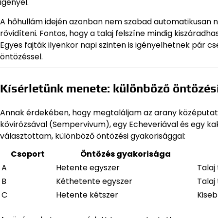
igényel.
A hőhullám idején azonban nem szabad automatikusan nö
rövidíteni. Fontos, hogy a talaj felszíne mindig kiszárad
Egyes fajták ilyenkor napi szinten is igényelhetnek pár c
öntözéssel.
Kísérletünk menete: különböző öntözés
Annak érdekében, hogy megtaláljam az arany középutat, 
kövirózsával (Sempervivum), egy Echeveriával és egy k
választottam, különböző öntözési gyakorisággal:
Csoport
Öntözés gyakorisága
A
Hetente egyszer
Talaj
B
Kéthetente egyszer
Talaj
C
Hetente kétszer
Kiseb