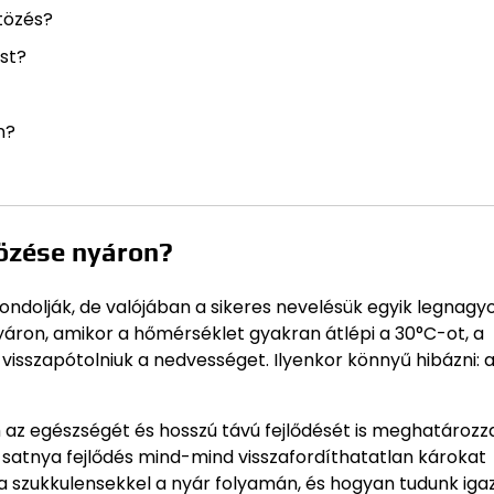
ntözés?
ást?
n?
tözése nyáron?
ondolják, de valójában a sikeres nevelésük egyik legnag
áron, amikor a hőmérséklet gyakran átlépi a 30°C-ot, a
visszapótolniuk a nedvességet. Ilyenkor könnyű hibázni: a
az egészségét és hosszú távú fejlődését is meghatározza
 satnya fejlődés mind-mind visszafordíthatatlan károkat
 a szukkulensekkel a nyár folyamán, és hogyan tudunk iga