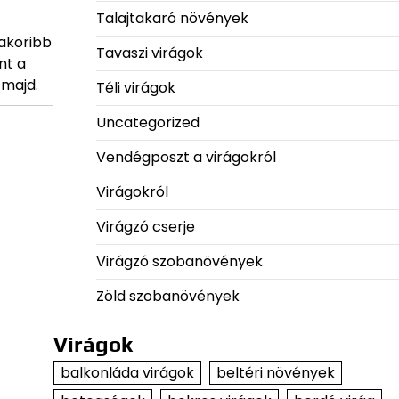
Talajtakaró növények
akoribb
Tavaszi virágok
nt a
 majd.
Téli virágok
Uncategorized
Vendégposzt a virágokról
Virágokról
Virágzó cserje
Virágzó szobanövények
Zöld szobanövények
Virágok
balkonláda virágok
beltéri növények