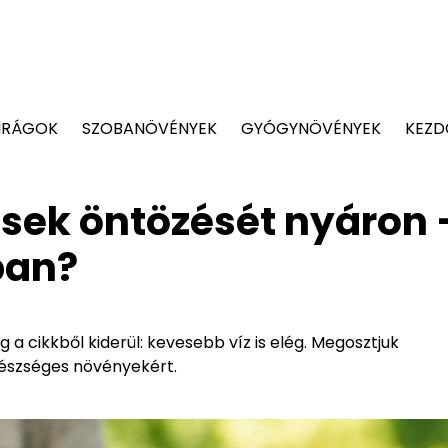
IRÁGOK
SZOBANÖVÉNYEK
GYÓGYNÖVÉNYEK
KEZD
nsek öntözését nyáron 
ban?
 a cikkből kiderül: kevesebb víz is elég. Megosztjuk
gészséges növényekért.