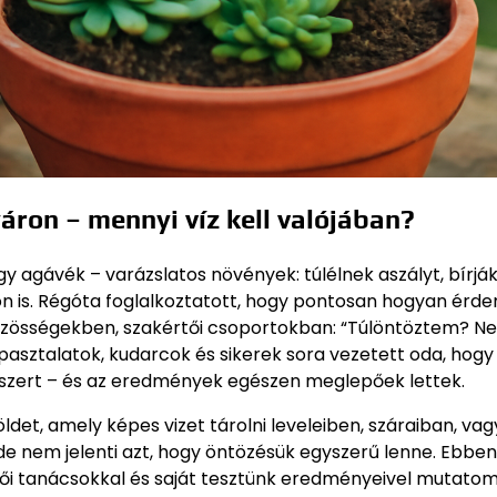
áron – mennyi víz kell valójában?
y agávék – varázslatos növények: túlélnek aszályt, bírják
on is. Régóta foglalkoztatott, hogy pontosan hogyan érd
 közösségekben, szakértői csoportokban: “Túlöntöztem? N
asztalatok, kudarcok és sikerek sora vezetett oda, hogy
szert – és az eredmények egészen meglepőek lettek.
ldet, amely képes vizet tárolni leveleiben, száraiban, vag
 de nem jelenti azt, hogy öntözésük egyszerű lenne. Ebben
tői tanácsokkal és saját tesztünk eredményeivel mutatom