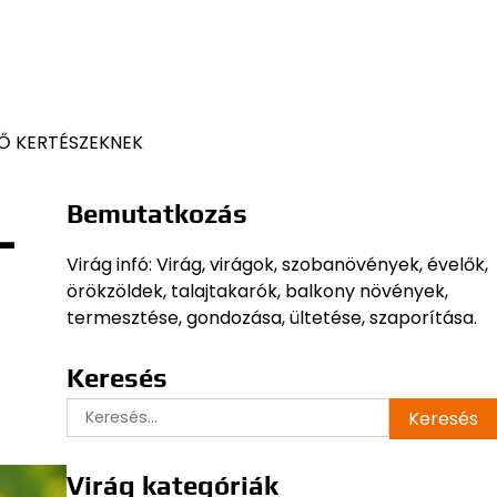
Ő KERTÉSZEKNEK
Bemutatkozás
–
Virág infó: Virág, virágok, szobanövények, évelők,
örökzöldek, talajtakarók, balkony növények,
termesztése, gondozása, ültetése, szaporítása.
Keresés
Keresés:
Virág kategóriák