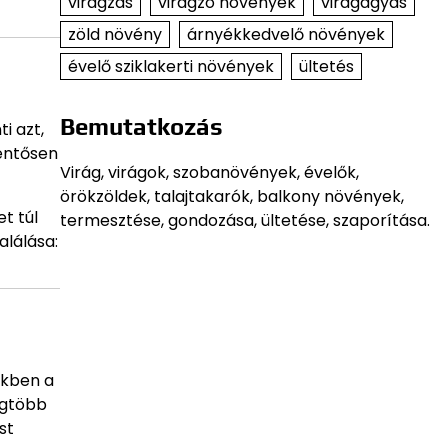
virágzás
virágzó növények
virágágyás
zöld növény
árnyékkedvelő növények
évelő sziklakerti növények
ültetés
Bemutatkozás
i azt,
lentősen
Virág, virágok, szobanövények, évelők,
örökzöldek, talajtakarók, balkony növények,
t túl
termesztése, gondozása, ültetése, szaporítása.
alálása:
ekben a
egtöbb
st