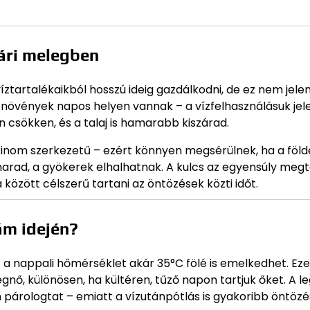
yári melegben
tartalékaikból hosszú ideig gazdálkodni, de ez nem jelent
a növények napos helyen vannak – a vízfelhasználásuk je
 csökken, és a talaj is hamarabb kiszárad.
finom szerkezetű – ezért könnyen megsérülnek, ha a földe
arad, a gyökerek elhalhatnak. A kulcs az egyensúly megt
a között célszerű tartani az öntözések közti időt.
ám idején?
a nappali hőmérséklet akár 35°C fölé is emelkedhet. Ez
ő, különösen, ha kültéren, tűző napon tartjuk őket. A l
n párologtat – emiatt a vízutánpótlás is gyakoribb öntözé