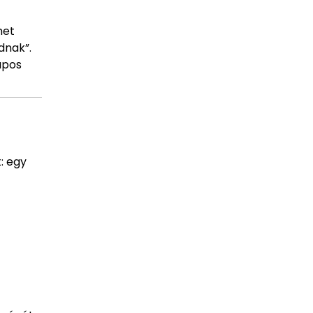
het
dnak”.
apos
: egy