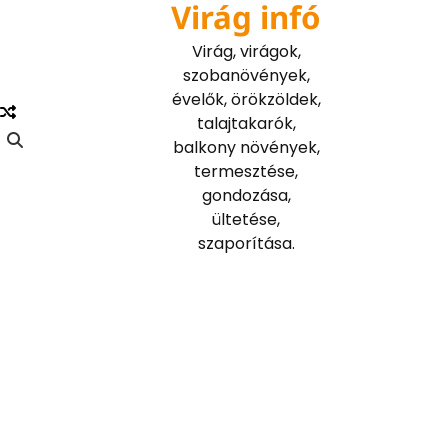
Virág infó
Skip
to
Virág, virágok,
content
szobanövények,
évelők, örökzöldek,
talajtakarók,
balkony növények,
termesztése,
gondozása,
ültetése,
szaporítása.