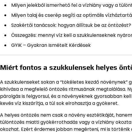
Milyen jelekből ismerhető fel a vízhiány vagy a túlö
Milyen talaj és cserép segíti az optimális vízháztart
Szakértői tanácsok: hogyan állítsuk be az öntözést?
Összegzés: mennyi víz kell a szukkulenseknek nyáro
GYIK – Gyakran Ismételt Kérdések
Miért fontos a szukkulensek helyes ön
A szukkulenseket sokan a “tökéletes kezdő növénynek” g
kihívása a megfelelő öntözés ritmusának megtalálása. Ny
párolgás is felgyorsul, és a növényeknek gyorsabban kell 
kevés víz kiszárítja, a túl sok elrohasztja a gyökeret.
A helyes öntözés nem csak a növény esztétikáját, hanem 
túlöntözés miatti gyökérrothadás vagy a vízhiány okozta
okozhat. Ezért érdemes jobban megérteni, mi is történik