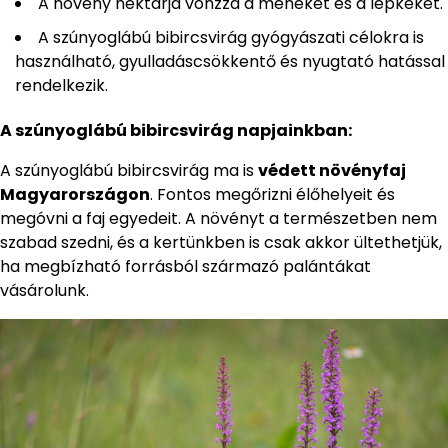
A növény nektárja vonzza a méheket és a lepkéket.
A szúnyoglábú bibircsvirág gyógyászati ​​célokra is
használható, gyulladáscsökkentő és nyugtató hatással
rendelkezik.
A szúnyoglábú bibircsvirág napjainkban:
A szúnyoglábú bibircsvirág ma is
védett növényfaj
Magyarországon
. Fontos megőrizni élőhelyeit és
megóvni a faj egyedeit. A növényt a természetben nem
szabad szedni, és a kertünkben is csak akkor ültethetjük,
ha megbízható forrásból származó palántákat
vásárolunk.