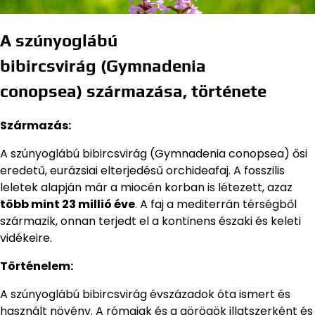
A szúnyoglábú
bibircsvirág (Gymnadenia
conopsea) származása, története
Származás:
A szúnyoglábú bibircsvirág (Gymnadenia conopsea) ősi
eredetű, eurázsiai elterjedésű orchideafaj. A fosszilis
leletek alapján már a miocén korban is létezett, azaz
több mint 23 millió éve
. A faj a mediterrán térségből
származik, onnan terjedt el a kontinens északi és keleti
vidékeire.
Történelem:
A szúnyoglábú bibircsvirág évszázadok óta ismert és
használt növény. A rómaiak és a görögök illatszerként és