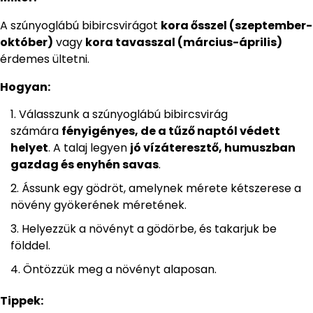
A szúnyoglábú bibircsvirágot
kora ősszel (szeptember-
október)
vagy
kora tavasszal (március-április)
érdemes ültetni.
Hogyan:
Válasszunk a szúnyoglábú bibircsvirág
számára
fényigényes, de a tűző naptól védett
helyet
. A talaj legyen
jó vízáteresztő, humuszban
gazdag és enyhén savas
.
Ássunk egy gödröt, amelynek mérete kétszerese a
növény gyökerének méretének.
Helyezzük a növényt a gödörbe, és takarjuk be
földdel.
Öntözzük meg a növényt alaposan.
Tippek: