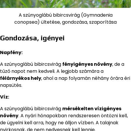
A szúnyoglábú bibircsvirág (Gymnadenia
conopsea) ültetése, gondozása, szaporítása
Gondozása, igényei
Napfény:
A szúnyoglábú bibircsvirág
fényigényes növény
, de a
tűző napot nem kedveli. A legjobb számára a
félárnyékos hely
, ahol a nap folyamán néhány órára éri
napsütés.
Víz:
A szúnyoglábú bibircsvirág
mérsékelten vízigényes
növény
. A nyári hónapokban rendszeresen öntözni kell,
de ügyelni kell arra, hogy ne álljon vízben. A talajnak
nyirkosnak, de nem nedvesnek kell lennie.