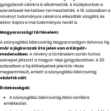
gyógyászati ​​célokra is alkalmazták. A középkorban a
szerzetesek kertekben termesztették. A 18. században a
növényt tudományos célokra is elkezdték vizsgálni, és
ekkor kapta a mai tudományos nevét is.
Magyarországi történelem:
A szúnyoglábú bibircsvirág Magyarországon őshonos faj,
már a jégkorszak óta jelen van a Kárpát-
medencében
. A növény a történelem során fontos
szerepet játszott a magyar népi gyógyászatban. A 20.
században a faj élőhelyeinek jelentős része
megsemmisült, emiatt a szúnyoglábú bibircsvirág
védetté vált
.
Érdekességek:
A szúnyoglábú bibircsvirág illata vaníliára
emlékeztet.