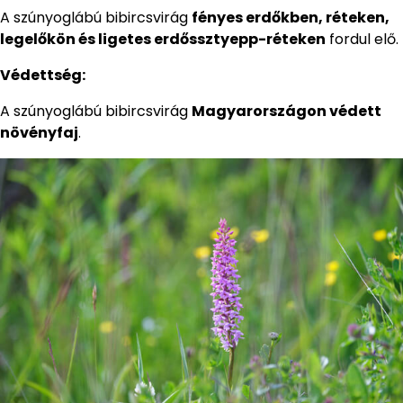
A szúnyoglábú bibircsvirág
fényes erdőkben, réteken,
legelőkön és ligetes erdőssztyepp-réteken
fordul elő.
Védettség:
A szúnyoglábú bibircsvirág
Magyarországon védett
növényfaj
.