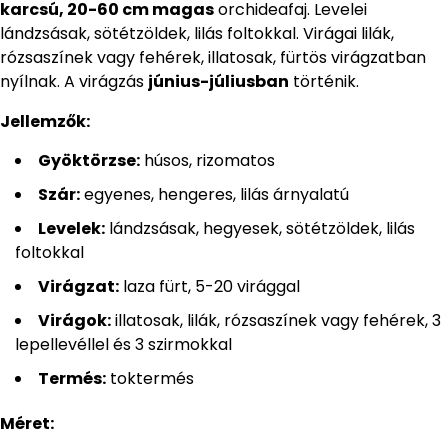
karcsú, 20-60 cm magas
orchideafaj. Levelei
lándzsásak, sötétzöldek, lilás foltokkal. Virágai lilák,
rózsaszínek vagy fehérek, illatosak, fürtös virágzatban
nyílnak. A virágzás
június-júliusban
történik.
Jellemzők:
Gyöktörzse:
húsos, rizomatos
Szár:
egyenes, hengeres, lilás árnyalatú
Levelek:
lándzsásak, hegyesek, sötétzöldek, lilás
foltokkal
Virágzat:
laza fürt, 5-20 virággal
Virágok:
illatosak, lilák, rózsaszínek vagy fehérek, 3
lepellevéllel és 3 szirmokkal
Termés:
toktermés
Méret: