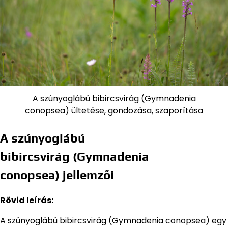
A szúnyoglábú bibircsvirág (Gymnadenia
conopsea) ültetése, gondozása, szaporítása
A szúnyoglábú
bibircsvirág (Gymnadenia
conopsea) jellemzői
Rövid leírás:
A szúnyoglábú bibircsvirág (Gymnadenia conopsea) egy