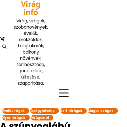
Virág
Skip
to
infó
content
Virág, virágok,
szobanövények,
évelők,
örökzöldek,
talajtakarók,
balkony
növények,
termesztése,
gondozása,
ültetése,
szaporítása.
Évelő virágok
Gyógynövény
Kerti virágok
Magas virágok
Nyári virágok
Virágokról
A szúnyoglábú