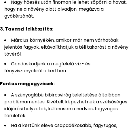
Nagy hóesés után finoman le lehet söpörni a havat,
hogy ne a növény alatt olvadjon, megázva a
gyökérzónát.
3. Tavaszi felkészítés:
Március környékén, amikor már nem várhatóak
jelentős fagyok, eltávolíthatjuk a téli takarást a növény
tövéről.
Gondoskodjunk a megfelelő víz- és
fényviszonyokról a kertben.
Fontos megjegyzések:
A szúnyoglábú bibircsvirág teleltetése általában
problémamentes. Kivételt képezhetnek a szélsőséges
időjárási helyzetek, különösen a nedves, fagyzugos
területek.
Ha a kertünk eleve csapadékosabb, fagyzugos,