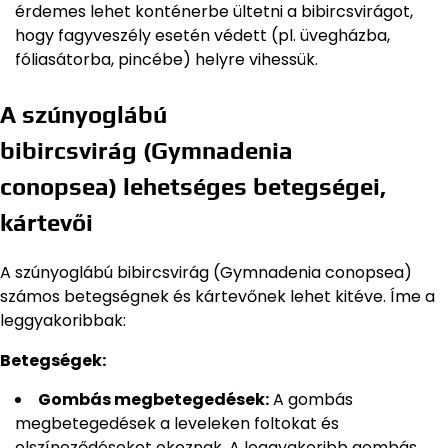
érdemes lehet konténerbe ültetni a bibircsvirágot,
hogy fagyveszély esetén védett (pl. üvegházba,
fóliasátorba, pincébe) helyre vihessük.
A szúnyoglábú
bibircsvirág (Gymnadenia
conopsea) lehetséges betegségei,
kártevői
A szúnyoglábú bibircsvirág (Gymnadenia conopsea)
számos betegségnek és kártevőnek lehet kitéve. Íme a
leggyakoribbak:
Betegségek:
Gombás megbetegedések:
A gombás
megbetegedések a leveleken foltokat és
elszíneződéseket okoznak. A leggyakoribb gombás