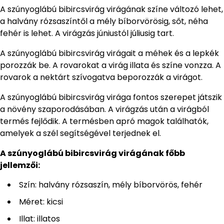
A szúnyoglábú bibircsvirág virágának színe változó lehet,
a halvány rózsaszíntől a mély bíborvörösig, sőt, néha
fehér is lehet. A virágzás júniustól júliusig tart.
A szúnyoglábú bibircsvirág virágait a méhek és a lepkék
porozzák be. A rovarokat a virág illata és színe vonzza. A
rovarok a nektárt szívogatva beporozzák a virágot.
A szúnyoglábú bibircsvirág virága fontos szerepet játszik
a növény szaporodásában. A virágzás után a virágból
termés fejlődik. A termésben apró magok találhatók,
amelyek a szél segítségével terjednek el.
A szúnyoglábú bibircsvirág virágának főbb
jellemzői:
Szín: halvány rózsaszín, mély bíborvörös, fehér
Méret: kicsi
Illat: illatos