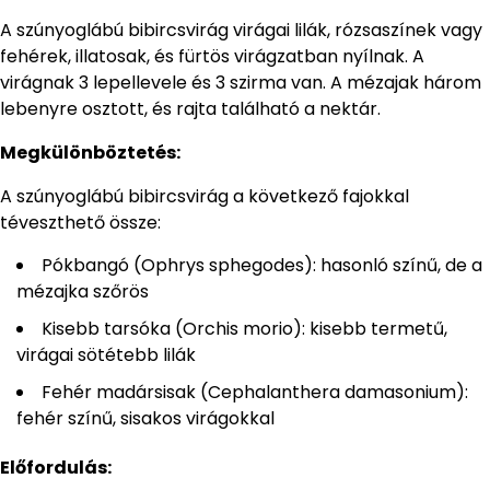
A szúnyoglábú bibircsvirág virágai lilák, rózsaszínek vagy
fehérek, illatosak, és fürtös virágzatban nyílnak. A
virágnak 3 lepellevele és 3 szirma van. A mézajak három
lebenyre osztott, és rajta található a nektár.
Megkülönböztetés:
A szúnyoglábú bibircsvirág a következő fajokkal
téveszthető össze:
Pókbangó (Ophrys sphegodes): hasonló színű, de a
mézajka szőrös
Kisebb tarsóka (Orchis morio): kisebb termetű,
virágai sötétebb lilák
Fehér madársisak (Cephalanthera damasonium):
fehér színű, sisakos virágokkal
Előfordulás: