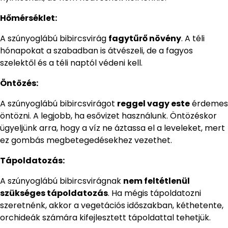
Hőmérséklet:
A szúnyoglábú bibircsvirág
fagytűrő növény
. A téli
hónapokat a szabadban is átvészeli, de a fagyos
szelektől és a téli naptól védeni kell.
Öntözés:
A szúnyoglábú bibircsvirágot
reggel vagy este
érdemes
öntözni. A legjobb, ha esővizet használunk. Öntözéskor
ügyeljünk arra, hogy a víz ne áztassa el a leveleket, mert
ez gombás megbetegedésekhez vezethet.
Tápoldatozás:
A szúnyoglábú bibircsvirágnak
nem feltétlenül
szükséges tápoldatozás
. Ha mégis tápoldatozni
szeretnénk, akkor a vegetációs időszakban, kéthetente,
orchideák számára kifejlesztett tápoldattal tehetjük.