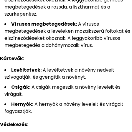
megbetegedések a rozsda, a lisztharmat és a
szürkepenész.
Vírusos megbetegedések:
A vírusos
megbetegedések a leveleken mozaikszerű foltokat és
elszíneződéseket okoznak. A leggyakoribb vírusos
megbetegedés a dohánymozaik vírus.
Kártevők:
Levéltetvek:
A levéltetvek a növény nedveit
szívogatják, és gyengítik a növényt.
Csigák:
A csigák megeszik a növény leveleit és
virágait.
Hernyók:
A hernyók a növény leveleit és virágait
fogyasztják.
Védekezés: