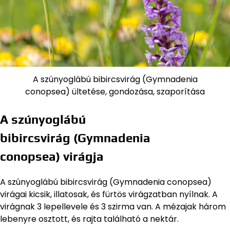
A szúnyoglábú bibircsvirág (Gymnadenia
conopsea) ültetése, gondozása, szaporítása
A szúnyoglábú
bibircsvirág (Gymnadenia
conopsea) virágja
A szúnyoglábú bibircsvirág (Gymnadenia conopsea)
virágai kicsik, illatosak, és fürtös virágzatban nyílnak. A
virágnak 3 lepellevele és 3 szirma van. A mézajak három
lebenyre osztott, és rajta található a nektár.