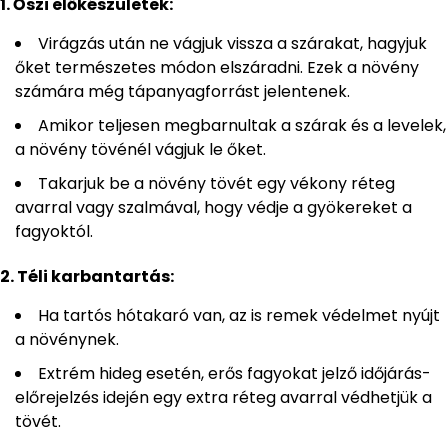
1. Őszi előkészületek:
Virágzás után ne vágjuk vissza a szárakat, hagyjuk
őket természetes módon elszáradni. Ezek a növény
számára még tápanyagforrást jelentenek.
Amikor teljesen megbarnultak a szárak és a levelek,
a növény tövénél vágjuk le őket.
Takarjuk be a növény tövét egy vékony réteg
avarral vagy szalmával, hogy védje a gyökereket a
fagyoktól.
2. Téli karbantartás:
Ha tartós hótakaró van, az is remek védelmet nyújt
a növénynek.
Extrém hideg esetén, erős fagyokat jelző időjárás-
előrejelzés idején egy extra réteg avarral védhetjük a
tövét.