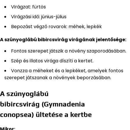
Virágzat: fürtös
Virágzási idő: június-július
Bepozást végző rovarok: méhek, lepkék
A szúnyoglábú bibircsvirág virágának jelentősége:
Fontos szerepet játszik a növény szaporodásában.
Szép és illatos virága díszíti a kertet.
Vonzza a méheket és a lepkéket, amelyek fontos
szerepet játszanak a növények beporzásában.
A szúnyoglábú
bibircsvirág (Gymnadenia
conopsea) ültetése a kertbe
Mikor: