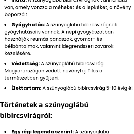
Illata:
A szúnyoglábú bibircsvirágnak vaníliaillata
van, amely vonzza a méheket és a lepkéket, a növény
beporzóit.
Gyógyhatás:
A szúnyoglábú bibircsvirágnak
gyógyhatásai is vannak. A népi gyógyászatban
használják reumás panaszok, gyomor- és
bélbántalmak, valamint idegrendszeri zavarok
kezelésére.
Védettség:
A szúnyoglábú bibircsvirág
Magyarországon védett növényfaj. Tilos a
természetben gyűjteni.
Élettartam:
A szúnyoglábú bibircsvirág 5-10 évig él.
Történetek a szúnyoglábú
bibircsvirágról:
Egy régi legenda szerint:
A szúnyoglábú