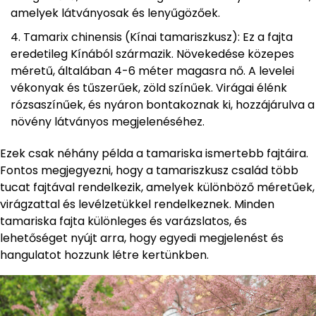
amelyek látványosak és lenyűgözőek.
Tamarix chinensis (Kínai tamariszkusz): Ez a fajta
eredetileg Kínából származik. Növekedése közepes
méretű, általában 4-6 méter magasra nő. A levelei
vékonyak és tűszerűek, zöld színűek. Virágai élénk
rózsaszínűek, és nyáron bontakoznak ki, hozzájárulva a
növény látványos megjelenéséhez.
Ezek csak néhány példa a tamariska ismertebb fajtáira.
Fontos megjegyezni, hogy a tamariszkusz család több
tucat fajtával rendelkezik, amelyek különböző méretűek,
virágzattal és levélzetükkel rendelkeznek. Minden
tamariska fajta különleges és varázslatos, és
lehetőséget nyújt arra, hogy egyedi megjelenést és
hangulatot hozzunk létre kertünkben.