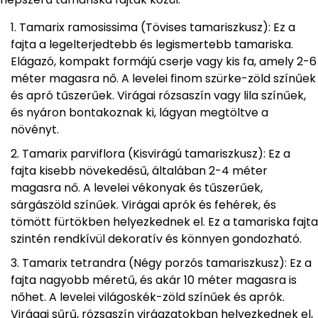
Tamarix ramosissima (Tövises tamariszkusz): Ez a
fajta a legelterjedtebb és legismertebb tamariska.
Elágazó, kompakt formájú cserje vagy kis fa, amely 2-6
méter magasra nő. A levelei finom szürke-zöld színűek
és apró tűszerűek. Virágai rózsaszín vagy lila színűek,
és nyáron bontakoznak ki, lágyan megtöltve a
növényt.
Tamarix parviflora (Kisvirágú tamariszkusz): Ez a
fajta kisebb növekedésű, általában 2-4 méter
magasra nő. A levelei vékonyak és tűszerűek,
sárgászöld színűek. Virágai aprók és fehérek, és
tömött fürtökben helyezkednek el. Ez a tamariska fajta
szintén rendkívül dekoratív és könnyen gondozható.
Tamarix tetrandra (Négy porzós tamariszkusz): Ez a
fajta nagyobb méretű, és akár 10 méter magasra is
nőhet. A levelei világoskék-zöld színűek és aprók.
Virágai sűrű, rózsaszín virágzatokban helyezkednek el,