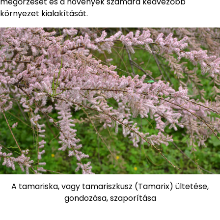
megőrzését és a növények számára kedvezőbb
környezet kialakítását.
A tamariska, vagy tamariszkusz (Tamarix) ültetése,
gondozása, szaporítása