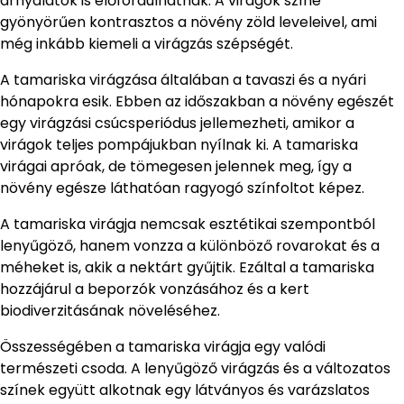
árnyalatok is előfordulhatnak. A virágok színe
gyönyörűen kontrasztos a növény zöld leveleivel, ami
még inkább kiemeli a virágzás szépségét.
A tamariska virágzása általában a tavaszi és a nyári
hónapokra esik. Ebben az időszakban a növény egészét
egy virágzási csúcsperiódus jellemezheti, amikor a
virágok teljes pompájukban nyílnak ki. A tamariska
virágai apróak, de tömegesen jelennek meg, így a
növény egésze láthatóan ragyogó színfoltot képez.
A tamariska virágja nemcsak esztétikai szempontból
lenyűgöző, hanem vonzza a különböző rovarokat és a
méheket is, akik a nektárt gyűjtik. Ezáltal a tamariska
hozzájárul a beporzók vonzásához és a kert
biodiverzitásának növeléséhez.
Összességében a tamariska virágja egy valódi
természeti csoda. A lenyűgöző virágzás és a változatos
színek együtt alkotnak egy látványos és varázslatos