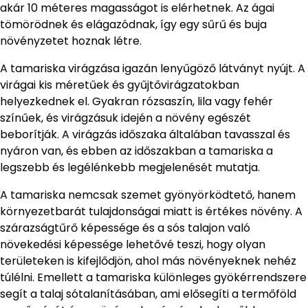
akár 10 méteres magasságot is elérhetnek. Az ágai
tömörödnek és elágazódnak, így egy sűrű és buja
növényzetet hoznak létre.
A tamariska virágzása igazán lenyűgöző látványt nyújt. A
virágai kis méretűek és gyűjtővirágzatokban
helyezkednek el. Gyakran rózsaszín, lila vagy fehér
színűek, és virágzásuk idején a növény egészét
beborítják. A virágzás időszaka általában tavasszal és
nyáron van, és ebben az időszakban a tamariska a
legszebb és legélénkebb megjelenését mutatja.
A tamariska nemcsak szemet gyönyörködtető, hanem
környezetbarát tulajdonságai miatt is értékes növény. A
szárazságtűrő képessége és a sós talajon való
növekedési képessége lehetővé teszi, hogy olyan
területeken is kifejlődjön, ahol más növényeknek nehéz
túlélni. Emellett a tamariska különleges gyökérrendszere
segít a talaj sótalanításában, ami elősegíti a termőföld