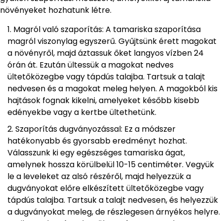
növényeket hozhatunk létre.
Magról való szaporítás: A tamariska szaporítása
magról viszonylag egyszerű. Gyűjtsünk érett magokat
a növényről, majd áztassuk őket langyos vízben 24
órán át. Ezután ültessük a magokat nedves
ültetőközegbe vagy tápdús talajba. Tartsuk a talajt
nedvesen és a magokat meleg helyen. A magokból kis
hajtások fognak kikelni, amelyeket később kisebb
edényekbe vagy a kertbe ültethetünk.
Szaporítás dugványozással: Ez a módszer
hatékonyabb és gyorsabb eredményt hozhat.
Válasszunk ki egy egészséges tamariska ágat,
amelynek hossza körülbelül 10-15 centiméter. Vegyük
le a leveleket az alsó részéről, majd helyezzük a
dugványokat előre elkészített ültetőközegbe vagy
tápdús talajba. Tartsuk a talajt nedvesen, és helyezzük
a dugványokat meleg, de részlegesen árnyékos helyre.