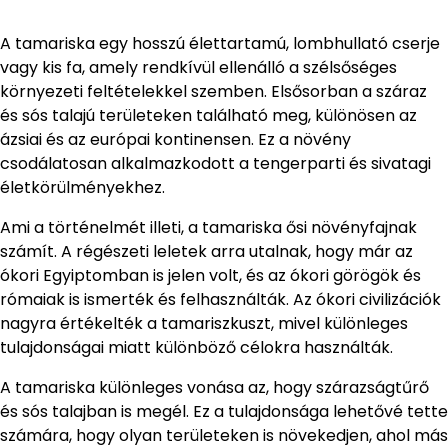
A tamariska egy hosszú élettartamú, lombhullató cserje
vagy kis fa, amely rendkívül ellenálló a szélsőséges
környezeti feltételekkel szemben. Elsősorban a száraz
és sós talajú területeken található meg, különösen az
ázsiai és az európai kontinensen. Ez a növény
csodálatosan alkalmazkodott a tengerparti és sivatagi
életkörülményekhez.
Ami a történelmét illeti, a tamariska ősi növényfajnak
számít. A régészeti leletek arra utalnak, hogy már az
ókori Egyiptomban is jelen volt, és az ókori görögök és
rómaiak is ismerték és felhasználták. Az ókori civilizációk
nagyra értékelték a tamariszkuszt, mivel különleges
tulajdonságai miatt különböző célokra használták.
A tamariska különleges vonása az, hogy szárazságtűrő
és sós talajban is megél. Ez a tulajdonsága lehetővé tette
számára, hogy olyan területeken is növekedjen, ahol más