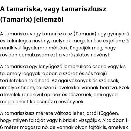
A tamariska, vagy tamariszkusz
(Tamarix) jellemzői
A tamariska, vagy tamariszkusz (Tamarix) egy gyönyörű
és különleges növény, melynek megjelenése és jellemzői
rendkívül figyelemre méltóak. Engedjék meg, hogy
röviden bemutassam ezt a varázslatos növényt.
A tamariska egy lenyűgöző lombhullató cserje vagy kis
fa, amely leggyakrabban a száraz és sós talajú
területeken található. Az ágai vékonyak és szálasak,
amelyek finom, tollszerű levelekkel vannak borítva. Ezek
a levelek rendkívül apróak és tűszerűek, ami egyedi
megjelenést kölcsönöz a növénynek.
A tamariszkusz mérete változó lehet, attól függően,
hogy milyen fajtáját vagy hibridjét vizsgáljuk. Általában 1-
6 méter magasra nő, de vannak olyan fajták is, amelyek