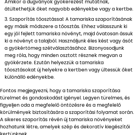
Amikor a dugványok gyökerezést mutatnak,
átültethetjük őket nagyobb edényekbe vagy a kertbe.
Szaporítás tőosztással: A tamariska szaporításának
egy másik módszere a tőosztás. Ehhez válasszunk ki
egy jól fejlett tamariska növényt, majd óvatosan ássuk
ki a növényt a talajból. Használjunk éles kést vagy ásót
a gyökértömeg szétválasztásához. Bizonyosodjunk
meg róla, hogy minden osztott résznek megvan a
gyökérzete. Ezután helyezzük a tamariska
tőosztásokat új helyekre a kertben vagy ültessük őket
különálló edényekbe.
Fontos megjegyezni, hogy a tamariska szaporítása
türelmet és gondoskodást igényel. Legyen türelmes, és
figyeljen oda a megfelelő öntözésre és a megfelelő
körülmények biztosítására a szaporítási folyamat során.
A sikeres szaporítás révén új tamariska növényeket
hozhatunk létre, amelyek szép és dekoratív kiegészítői
kertünknek.