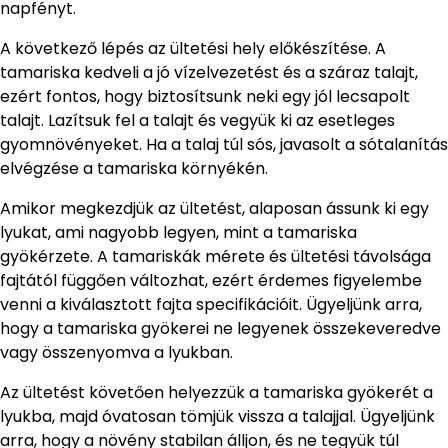
napfényt.
A következő lépés az ültetési hely előkészítése. A
tamariska kedveli a jó vízelvezetést és a száraz talajt,
ezért fontos, hogy biztosítsunk neki egy jól lecsapolt
talajt. Lazítsuk fel a talajt és vegyük ki az esetleges
gyomnövényeket. Ha a talaj túl sós, javasolt a sótalanítás
elvégzése a tamariska környékén.
Amikor megkezdjük az ültetést, alaposan ássunk ki egy
lyukat, ami nagyobb legyen, mint a tamariska
gyökérzete. A tamariskák mérete és ültetési távolsága
fajtától függően változhat, ezért érdemes figyelembe
venni a kiválasztott fajta specifikációit. Ügyeljünk arra,
hogy a tamariska gyökerei ne legyenek összekeveredve
vagy összenyomva a lyukban.
Az ültetést követően helyezzük a tamariska gyökerét a
lyukba, majd óvatosan tömjük vissza a talajjal. Ügyeljünk
arra, hogy a növény stabilan álljon, és ne tegyük túl