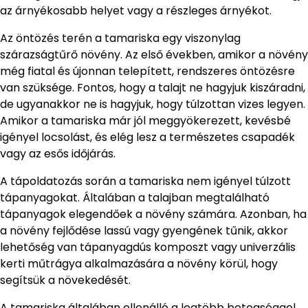
az árnyékosabb helyet vagy a részleges árnyékot.
Az öntözés terén a tamariska egy viszonylag
szárazságtűrő növény. Az első években, amikor a növény
még fiatal és újonnan telepített, rendszeres öntözésre
van szüksége. Fontos, hogy a talajt ne hagyjuk kiszáradni,
de ugyanakkor ne is hagyjuk, hogy túlzottan vizes legyen.
Amikor a tamariska már jól meggyökerezett, kevésbé
igényel locsolást, és elég lesz a természetes csapadék
vagy az esős időjárás.
A tápoldatozás során a tamariska nem igényel túlzott
tápanyagokat. Általában a talajban megtalálható
tápanyagok elegendőek a növény számára. Azonban, ha
a növény fejlődése lassú vagy gyengének tűnik, akkor
lehetőség van tápanyagdús komposzt vagy univerzális
kerti műtrágya alkalmazására a növény körül, hogy
segítsük a növekedését.
A tamariska általában ellenálló a legtöbb betegséggel