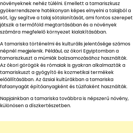
növényeknek nehéz túlélni. Emellett a tamariszkusz
gyökerrendszere hatékonyan képes elnyelni a talajból a
sót, így segítve a talaj sótalanítását, ami fontos szerepet
játszik a termőföld megtartásában és a növények
számára megfelelő környezet kialakításában.
A tamariska történelmi és kulturális jelentősége számos
népnél megjelenik. Például, az ókori Egyiptomban a
tamariszkuszt a múmiák balzsamozásához használták.
Az ókori görögök és rómaiak is gyakran alkalmazták a
tamariskuszt a gyógyító és kozmetikai termékek
előállításában. Az ázsiai kultúrákban a tamariska
fafaanyagát építőanyagként és tűzifaként használták.
Napjainkban a tamariska továbbra is népszerű növény,
különösen a díszkertészetben.