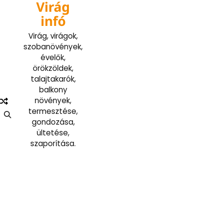
Virág
Skip
to
infó
content
Virág, virágok,
szobanövények,
évelők,
örökzöldek,
talajtakarók,
balkony
növények,
termesztése,
gondozása,
ültetése,
szaporítása.