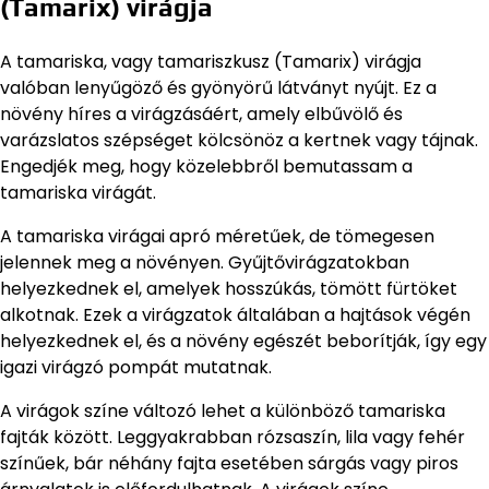
(Tamarix) virágja
A tamariska, vagy tamariszkusz (Tamarix) virágja
valóban lenyűgöző és gyönyörű látványt nyújt. Ez a
növény híres a virágzásáért, amely elbűvölő és
varázslatos szépséget kölcsönöz a kertnek vagy tájnak.
Engedjék meg, hogy közelebbről bemutassam a
tamariska virágát.
A tamariska virágai apró méretűek, de tömegesen
jelennek meg a növényen. Gyűjtővirágzatokban
helyezkednek el, amelyek hosszúkás, tömött fürtöket
alkotnak. Ezek a virágzatok általában a hajtások végén
helyezkednek el, és a növény egészét beborítják, így egy
igazi virágzó pompát mutatnak.
A virágok színe változó lehet a különböző tamariska
fajták között. Leggyakrabban rózsaszín, lila vagy fehér
színűek, bár néhány fajta esetében sárgás vagy piros