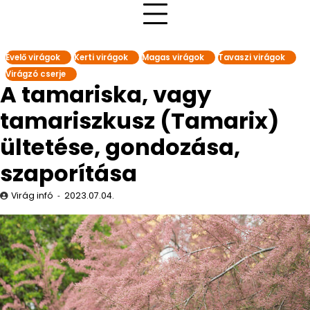
Évelő virágok
Kerti virágok
Magas virágok
Tavaszi virágok
Virágzó cserje
A tamariska, vagy
tamariszkusz (Tamarix)
ültetése, gondozása,
szaporítása
Virág infó
2023.07.04.