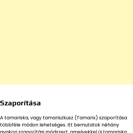
Szaporítása
A tamariska, vagy tamariszkusz (Tamarix) szaporítása
többféle módon lehetséges. Itt bemutatok néhány
gyakori szaporítási módszert, amelyekkel új tamariska