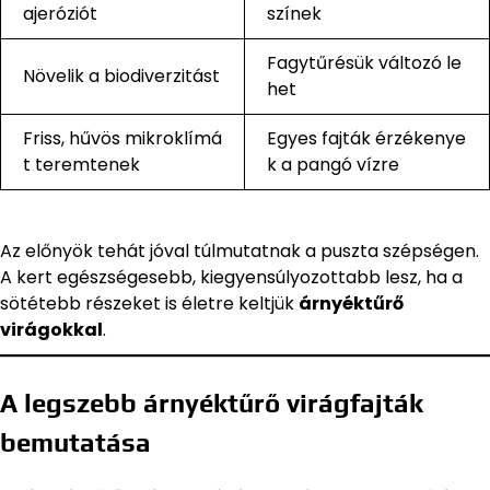
ajeróziót
színek
Fagytűrésük változó le
Növelik a biodiverzitást
het
Friss, hűvös mikroklímá
Egyes fajták érzékenye
t teremtenek
k a pangó vízre
Az előnyök tehát jóval túlmutatnak a puszta szépségen.
A kert egészségesebb, kiegyensúlyozottabb lesz, ha a
sötétebb részeket is életre keltjük
árnyéktűrő
virágokkal
.
A legszebb árnyéktűrő virágfajták
bemutatása