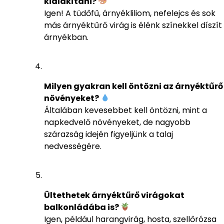
kialakítani?
Igen! A tüdőfű, árnyékliliom, nefelejcs és sok
más árnyéktűrő virág is élénk színekkel díszít
árnyékban.
Milyen gyakran kell öntözni az árnyéktűrő
növényeket?
Általában kevesebbet kell öntözni, mint a
napkedvelő növényeket, de nagyobb
szárazság idején figyeljünk a talaj
nedvességére.
Ültethetek árnyéktűrő virágokat
balkonládába is?
Igen, például harangvirág, hosta, szellőrózsa