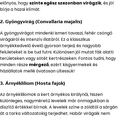
előnyös, hogy
szinte egész szezonban virágzik
, és jól
bírja a hazai klímát.
2.
Gyöngyvirág (Convallaria majalis)
A gyöngyvirágot mindenki ismeri tavaszi, fehér csöngő
virágairól és intenzív illatáról. Ez a klasszikus
árnyékkedvelő évelő gyorsan terjed, és nagyobb
felületeket is be tud futni. Különösen jól mutat fák alatti
területeken vagy sötét kertrészeken. Fontos tudni, hogy
minden része
mérgező
, ezért kisgyermekek és
háziállatok mellé óvatosan ültessük!
3.
Árnyékliliom (Hosta fajok)
Az árnyékliliomok a kert árnyékos királynői, hiszen
különleges, nagyméretű leveleik már önmagukban is
díszítő értékkel bírnak. A levelek színe a zöldtől a sárgán
át a tarka változatokig terjedhet. Habár virágaik nem