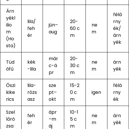
Árn
félá
yékl
lila/
20-
rny
ilio
jún–
ne
feh
60 c
ék/
m
aug
m
ér
m
árn
(Ho
yék
sta)
már
20-
Tüd
kék
ne
árn
c-á
30 c
őfű
-lila
m
yék
pr
m
Őszi
lila-
sze
15-2
félá
kike
rózs
pt–
0 c
igen
rny
rics
asz
okt
m
ék
Szel
ápr
10-1
feh
ne
árn
lőró
–m
5 c
ér
m
yék
zsa
áj
m