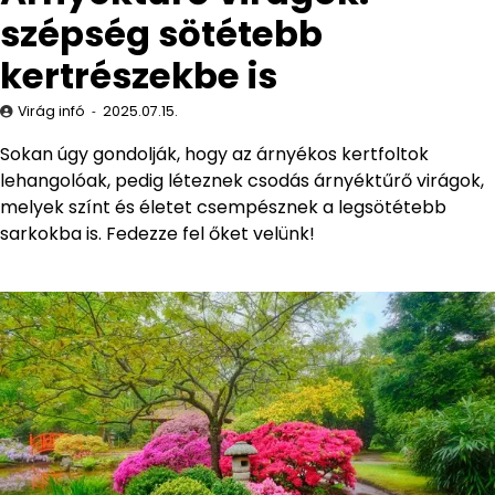
szépség sötétebb
kertrészekbe is
Virág infó
2025.07.15.
Sokan úgy gondolják, hogy az árnyékos kertfoltok
lehangolóak, pedig léteznek csodás árnyéktűrő virágok,
melyek színt és életet csempésznek a legsötétebb
sarkokba is. Fedezze fel őket velünk!