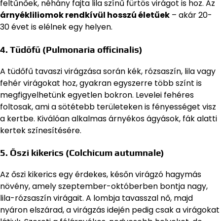
feltűnőek, néhány fajta lila színű fürtös virágot is hoz. Az
árnyékliliomok rendkívül hosszú életűek
– akár 20-
30 évet is elélnek egy helyen.
4.
Tüdőfű (Pulmonaria officinalis)
A tüdőfű tavaszi virágzása során kék, rózsaszín, lila vagy
fehér virágokat hoz, gyakran egyszerre több színt is
megfigyelhetünk egyetlen bokron. Levelei fehéres
foltosak, ami a sötétebb területeken is fényességet visz
a kertbe. Kiválóan alkalmas árnyékos ágyások, fák alatti
kertek színesítésére.
5.
Őszi kikerics (Colchicum autumnale)
Az őszi kikerics egy érdekes, későn virágzó hagymás
növény, amely szeptember-októberben bontja nagy,
lila-rózsaszín virágait. A lombja tavasszal nő, majd
nyáron elszárad, a virágzás idején pedig csak a virágokat