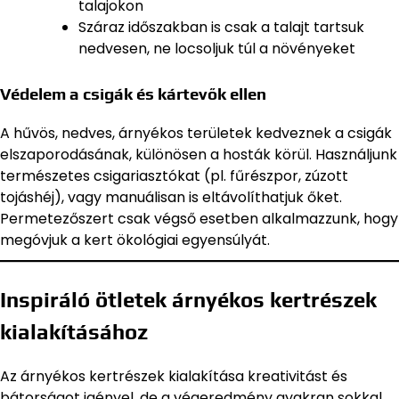
talajokon
Száraz időszakban is csak a talajt tartsuk
nedvesen, ne locsoljuk túl a növényeket
Védelem a csigák és kártevők ellen
A hűvös, nedves, árnyékos területek kedveznek a csigák
elszaporodásának, különösen a hosták körül. Használjunk
természetes csigariasztókat (pl. fűrészpor, zúzott
tojáshéj), vagy manuálisan is eltávolíthatjuk őket.
Permetezőszert csak végső esetben alkalmazzunk, hogy
megóvjuk a kert ökológiai egyensúlyát.
Inspiráló ötletek árnyékos kertrészek
kialakításához
Az árnyékos kertrészek kialakítása kreativitást és
bátorságot igényel, de a végeredmény gyakran sokkal