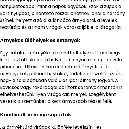
hangulatosabb, mint a napos ágyások. Ezek a zugok a
kert nyugodt, pihentető részei lehetnek, ahol a harsány
színek helyett a zöld különböző árnyalatai, a levelek
textúrája és a finom virágok varázsolják el a látogatót.
Árnyékos ülőhelyek és sétányok
Egy hatalmas, árnyékos fa alatt elhelyezett pad vagy
kerti asztal tökéletes helyet ad a nyári melegben való
pihenésre. Ültessen köré különböző árnyéktűrő
növényeket, például hostákat, tüdőfüvet, szellőrózsát,
hogy a zöld oázisban való ülés igazi élmény legyen. A
kavicsos vagy fakéreggel borított sétányok mentén is
elhelyezhetünk ilyen virágokat, melyek szegélyként
vezetik a szemünket a kert árnyasabb részei felé.
Kombinált növénycsoportok
Az árnyéktűrő virágok különféle levélszín- és