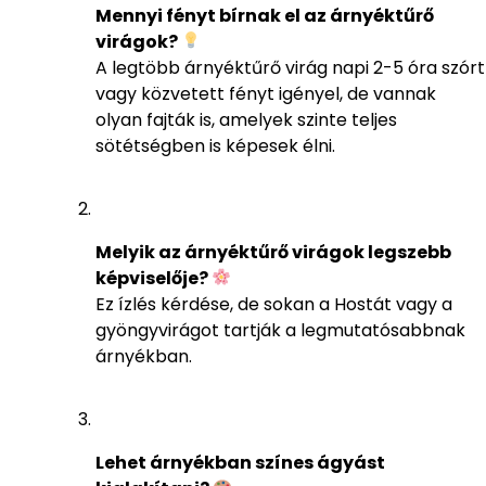
Mennyi fényt bírnak el az árnyéktűrő
virágok?
A legtöbb árnyéktűrő virág napi 2-5 óra szórt
vagy közvetett fényt igényel, de vannak
olyan fajták is, amelyek szinte teljes
sötétségben is képesek élni.
Melyik az árnyéktűrő virágok legszebb
képviselője?
Ez ízlés kérdése, de sokan a Hostát vagy a
gyöngyvirágot tartják a legmutatósabbnak
árnyékban.
Lehet árnyékban színes ágyást