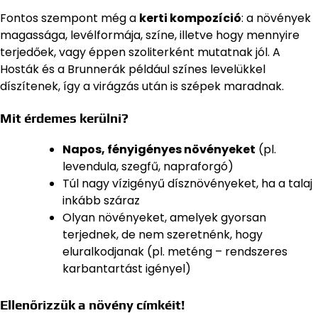
Fontos szempont még a
kerti kompozíció
: a növények
magassága, levélformája, színe, illetve hogy mennyire
terjedőek, vagy éppen szoliterként mutatnak jól. A
Hosták és a Brunnerák például színes levelükkel
díszítenek, így a virágzás után is szépek maradnak.
Mit érdemes kerülni?
Napos, fényigényes növényeket
(pl.
levendula, szegfű, napraforgó)
Túl nagy vízigényű dísznövényeket, ha a talaj
inkább száraz
Olyan növényeket, amelyek gyorsan
terjednek, de nem szeretnénk, hogy
eluralkodjanak (pl. meténg – rendszeres
karbantartást igényel)
Ellenőrizzük a növény címkéit!