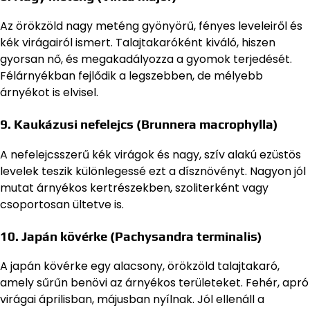
Az örökzöld nagy meténg gyönyörű, fényes leveleiről és
kék virágairól ismert. Talajtakaróként kiváló, hiszen
gyorsan nő, és megakadályozza a gyomok terjedését.
Félárnyékban fejlődik a legszebben, de mélyebb
árnyékot is elvisel.
9.
Kaukázusi nefelejcs (Brunnera macrophylla)
A nefelejcsszerű kék virágok és nagy, szív alakú ezüstös
levelek teszik különlegessé ezt a dísznövényt. Nagyon jól
mutat árnyékos kertrészekben, szoliterként vagy
csoportosan ültetve is.
10.
Japán kövérke (Pachysandra terminalis)
A japán kövérke egy alacsony, örökzöld talajtakaró,
amely sűrűn benövi az árnyékos területeket. Fehér, apró
virágai áprilisban, májusban nyílnak. Jól ellenáll a