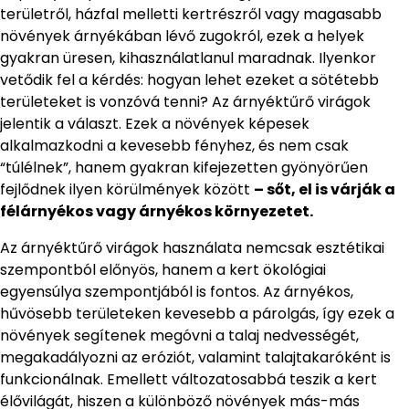
területről, házfal melletti kertrészről vagy magasabb
növények árnyékában lévő zugokról, ezek a helyek
gyakran üresen, kihasználatlanul maradnak. Ilyenkor
vetődik fel a kérdés: hogyan lehet ezeket a sötétebb
területeket is vonzóvá tenni? Az árnyéktűrő virágok
jelentik a választ. Ezek a növények képesek
alkalmazkodni a kevesebb fényhez, és nem csak
“túlélnek”, hanem gyakran kifejezetten gyönyörűen
fejlődnek ilyen körülmények között
– sőt, el is várják a
félárnyékos vagy árnyékos környezetet.
Az árnyéktűrő virágok használata nemcsak esztétikai
szempontból előnyös, hanem a kert ökológiai
egyensúlya szempontjából is fontos. Az árnyékos,
hűvösebb területeken kevesebb a párolgás, így ezek a
növények segítenek megóvni a talaj nedvességét,
megakadályozni az eróziót, valamint talajtakaróként is
funkcionálnak. Emellett változatosabbá teszik a kert
élővilágát, hiszen a különböző növények más-más