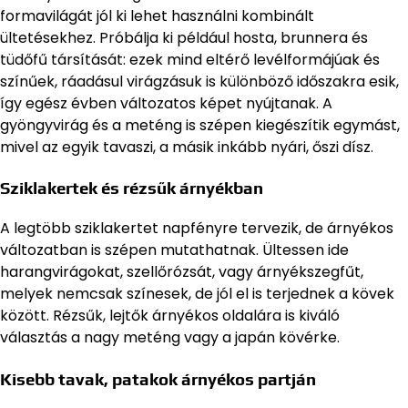
formavilágát jól ki lehet használni kombinált
ültetésekhez. Próbálja ki például hosta, brunnera és
tüdőfű társítását: ezek mind eltérő levélformájúak és
színűek, ráadásul virágzásuk is különböző időszakra esik,
így egész évben változatos képet nyújtanak. A
gyöngyvirág és a meténg is szépen kiegészítik egymást,
mivel az egyik tavaszi, a másik inkább nyári, őszi dísz.
Sziklakertek és rézsűk árnyékban
A legtöbb sziklakertet napfényre tervezik, de árnyékos
változatban is szépen mutathatnak. Ültessen ide
harangvirágokat, szellőrózsát, vagy árnyékszegfűt,
melyek nemcsak színesek, de jól el is terjednek a kövek
között. Rézsűk, lejtők árnyékos oldalára is kiváló
választás a nagy meténg vagy a japán kövérke.
Kisebb tavak, patakok árnyékos partján