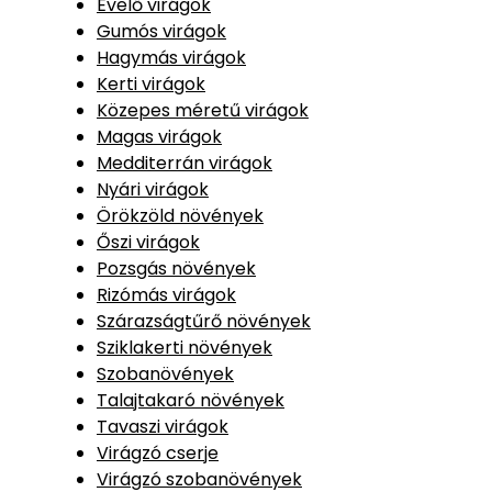
Évelő virágok
Gumós virágok
Hagymás virágok
Kerti virágok
Közepes méretű virágok
Magas virágok
Medditerrán virágok
Nyári virágok
Örökzöld növények
Őszi virágok
Pozsgás növények
Rizómás virágok
Szárazságtűrő növények
Sziklakerti növények
Szobanövények
Talajtakaró növények
Tavaszi virágok
Virágzó cserje
Virágzó szobanövények