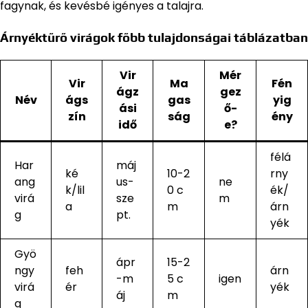
fagynak, és kevésbé igényes a talajra.
Árnyéktűrő virágok főbb tulajdonságai táblázatban
Vir
Mér
Vir
Ma
Fén
ágz
gez
Név
ágs
gas
yig
ási
ő-
zín
ság
ény
idő
e?
félá
Har
máj
ké
10-2
rny
ang
us-
ne
k/lil
0 c
ék/
virá
sze
m
a
m
árn
g
pt.
yék
Gyö
ápr
15-2
ngy
feh
árn
-m
5 c
igen
virá
ér
yék
áj
m
g