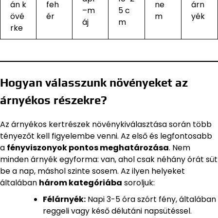
án k
feh
ne
árn
–m
5 c
övé
ér
m
yék
áj
m
rke
Hogyan válasszunk növényeket az
árnyékos részekre?
Az árnyékos kertrészek növénykiválasztása során több
tényezőt kell figyelembe venni. Az első és legfontosabb
a
fényviszonyok pontos meghatározása
. Nem
minden árnyék egyforma: van, ahol csak néhány órát süt
be a nap, máshol szinte sosem. Az ilyen helyeket
általában
három kategóriába
soroljuk:
Félárnyék:
Napi 3-5 óra szórt fény, általában
reggeli vagy késő délutáni napsütéssel.