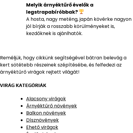
Melyik árnyéktűrő évelők a
legstrapabíróbbak?
A hosta, nagy meténg, japán kövérke nagyon
jól bírják a rosszabb körülményeket is,
kezdőknek is ajánlhatók.
Reméljük, hogy cikkünk segítségével bátran belevág a
kert sötétebb részeinek szépítésébe, és felfedezi az
árnyéktűrő virágok rejtett világát!
VIRÁG KATEGÓRIÁK
Alacsony virágok
Árnyéktűrő növények
Balkon növények
Dísznövények
Ehető virágok