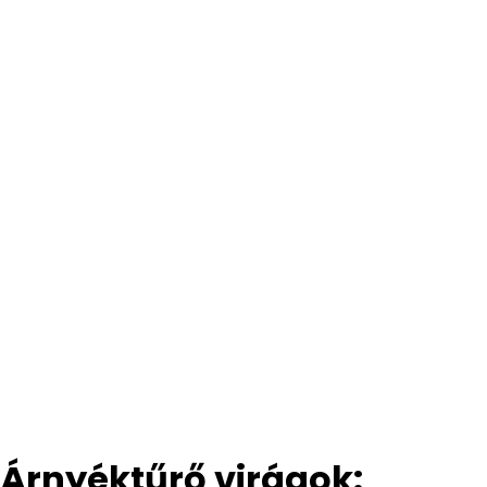
Árnyéktűrő virágok: