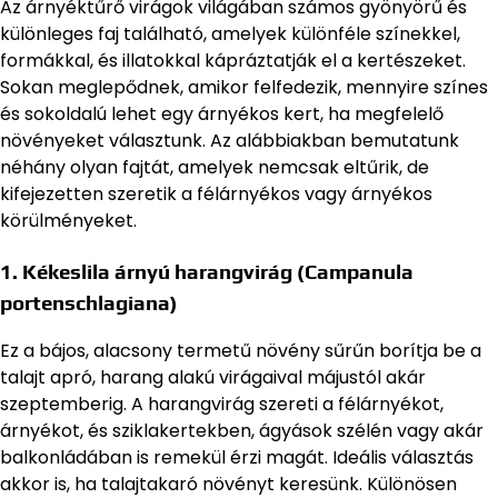
Az árnyéktűrő virágok világában számos gyönyörű és
különleges faj található, amelyek különféle színekkel,
formákkal, és illatokkal kápráztatják el a kertészeket.
Sokan meglepődnek, amikor felfedezik, mennyire színes
és sokoldalú lehet egy árnyékos kert, ha megfelelő
növényeket választunk. Az alábbiakban bemutatunk
néhány olyan fajtát, amelyek nemcsak eltűrik, de
kifejezetten szeretik a félárnyékos vagy árnyékos
körülményeket.
1.
Kékeslila árnyú harangvirág (Campanula
portenschlagiana)
Ez a bájos, alacsony termetű növény sűrűn borítja be a
talajt apró, harang alakú virágaival májustól akár
szeptemberig. A harangvirág szereti a félárnyékot,
árnyékot, és sziklakertekben, ágyások szélén vagy akár
balkonládában is remekül érzi magát. Ideális választás
akkor is, ha talajtakaró növényt keresünk. Különösen