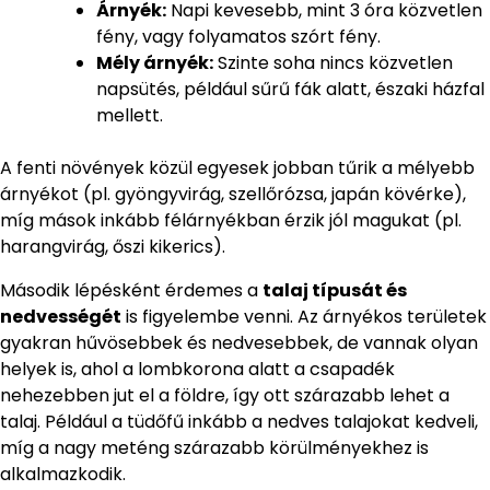
Árnyék:
Napi kevesebb, mint 3 óra közvetlen
fény, vagy folyamatos szórt fény.
Mély árnyék:
Szinte soha nincs közvetlen
napsütés, például sűrű fák alatt, északi házfal
mellett.
A fenti növények közül egyesek jobban tűrik a mélyebb
árnyékot (pl. gyöngyvirág, szellőrózsa, japán kövérke),
míg mások inkább félárnyékban érzik jól magukat (pl.
harangvirág, őszi kikerics).
Második lépésként érdemes a
talaj típusát és
nedvességét
is figyelembe venni. Az árnyékos területek
gyakran hűvösebbek és nedvesebbek, de vannak olyan
helyek is, ahol a lombkorona alatt a csapadék
nehezebben jut el a földre, így ott szárazabb lehet a
talaj. Például a tüdőfű inkább a nedves talajokat kedveli,
míg a nagy meténg szárazabb körülményekhez is
alkalmazkodik.