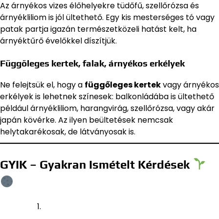
Az árnyékos vizes élőhelyekre tüdőfű, szellőrózsa és
árnyékliliom is jól ültethető. Egy kis mesterséges tó vagy
patak partja igazán természetközeli hatást kelt, ha
árnyéktűrő évelőkkel díszítjük.
Függőleges kertek, falak, árnyékos erkélyek
Ne felejtsük el, hogy a
függőleges kertek
vagy árnyékos
erkélyek is lehetnek színesek: balkonládába is ültethető
például árnyékliliom, harangvirág, szellőrózsa, vagy akár
japán kövérke. Az ilyen beültetések nemcsak
helytakarékosak, de látványosak is.
GYIK – Gyakran Ismételt Kérdések