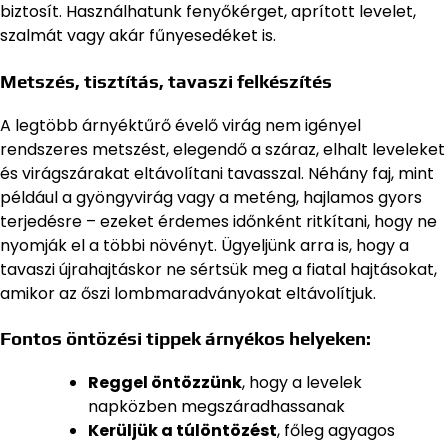
biztosít. Használhatunk fenyőkérget, aprított levelet,
szalmát vagy akár fűnyesedéket is.
Metszés, tisztítás, tavaszi felkészítés
A legtöbb árnyéktűrő évelő virág nem igényel
rendszeres metszést, elegendő a száraz, elhalt leveleket
és virágszárakat eltávolítani tavasszal. Néhány faj, mint
például a gyöngyvirág vagy a meténg, hajlamos gyors
terjedésre – ezeket érdemes időnként ritkítani, hogy ne
nyomják el a többi növényt. Ügyeljünk arra is, hogy a
tavaszi újrahajtáskor ne sértsük meg a fiatal hajtásokat,
amikor az őszi lombmaradványokat eltávolítjuk.
Fontos öntözési tippek árnyékos helyeken:
Reggel öntözzünk
, hogy a levelek
napközben megszáradhassanak
Kerüljük a túlöntözést
, főleg agyagos