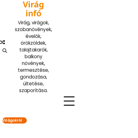
Virág
Skip
to
infó
content
Virág, virágok,
szobanövények,
évelők,
örökzöldek,
talajtakarók,
balkony
növények,
termesztése,
gondozása,
ültetése,
szaporítása.
Virágokról