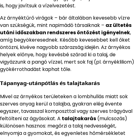
is, hogy javítsuk a vízelvezetést.
Az árnyéktűrő virágok – bár általában kevesebb vízre
van szükségük, mint napimádó társaiknak –
az ültetés
utáni időszakban rendszeres öntözést igényelnek
,
amíg begyökeresednek. Később kevesebbet kell őket
öntözni, kivéve nagyobb szárazság idején. Az árnyékos
helyek előnye, hogy kevésbé szárad ki a talaj, de
vigyázzunk a pangó vízzel, mert sok faj (pl. árnyékliliom)
gyökérrothadást kaphat tőle.
Tápanyag-utánpótlás és talajtakarás
Mivel az árnyékos területeken a lombhullás miatt sok
szerves anyag kerül a talajba, gyakran elég évente
egyszer, tavasszal komposzttal vagy szerves trágyával
feltölteni az ágyásokat. A
talajtakarás
(mulcsozás)
különösen hasznos: megőrzi a talaj nedvességét,
elnyomja a gyomokat, és egyenletes hőmérsékletet