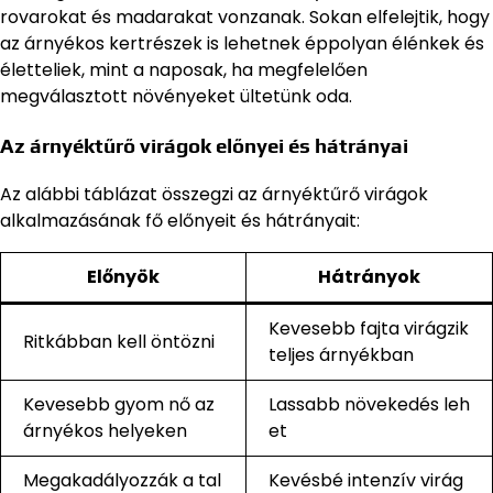
rovarokat és madarakat vonzanak. Sokan elfelejtik, hogy
az árnyékos kertrészek is lehetnek éppolyan élénkek és
életteliek, mint a naposak, ha megfelelően
megválasztott növényeket ültetünk oda.
Az árnyéktűrő virágok előnyei és hátrányai
Az alábbi táblázat összegzi az árnyéktűrő virágok
alkalmazásának fő előnyeit és hátrányait:
Előnyök
Hátrányok
Kevesebb fajta virágzik
Ritkábban kell öntözni
teljes árnyékban
Kevesebb gyom nő az
Lassabb növekedés leh
árnyékos helyeken
et
Megakadályozzák a tal
Kevésbé intenzív virág