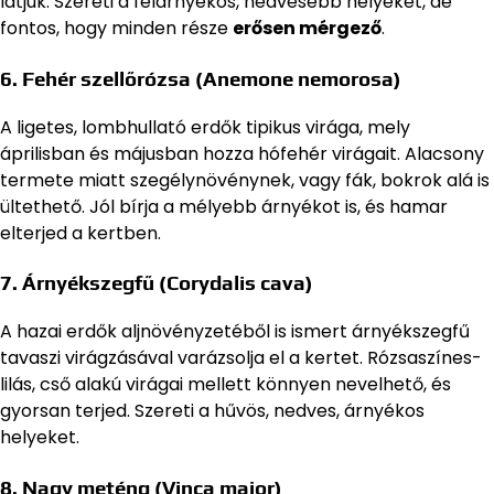
látjuk. Szereti a félárnyékos, nedvesebb helyeket, de
fontos, hogy minden része
erősen mérgező
.
6.
Fehér szellőrózsa (Anemone nemorosa)
A ligetes, lombhullató erdők tipikus virága, mely
áprilisban és májusban hozza hófehér virágait. Alacsony
termete miatt szegélynövénynek, vagy fák, bokrok alá is
ültethető. Jól bírja a mélyebb árnyékot is, és hamar
elterjed a kertben.
7.
Árnyékszegfű (Corydalis cava)
A hazai erdők aljnövényzetéből is ismert árnyékszegfű
tavaszi virágzásával varázsolja el a kertet. Rózsaszínes-
lilás, cső alakú virágai mellett könnyen nevelhető, és
gyorsan terjed. Szereti a hűvös, nedves, árnyékos
helyeket.
8.
Nagy meténg (Vinca major)