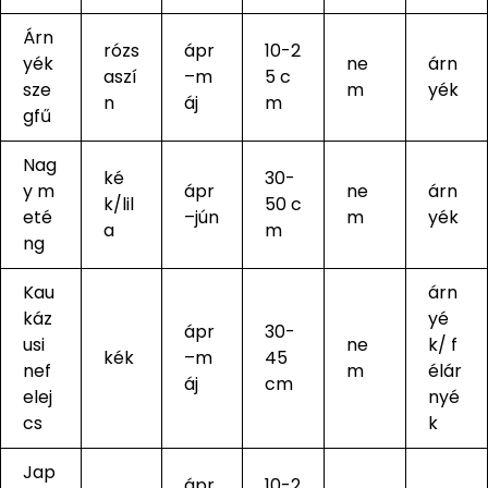
Árn
rózs
ápr
10-2
yék
ne
árn
aszí
–m
5 c
sze
m
yék
n
áj
m
gfű
Nag
ké
30-
y m
ápr
ne
árn
k/lil
50 c
eté
–jún
m
yék
a
m
ng
Kau
árn
káz
yé
ápr
30-
usi
ne
k/ f
kék
–m
45
nef
m
élár
áj
cm
elej
nyé
cs
k
Jap
ápr
10-2