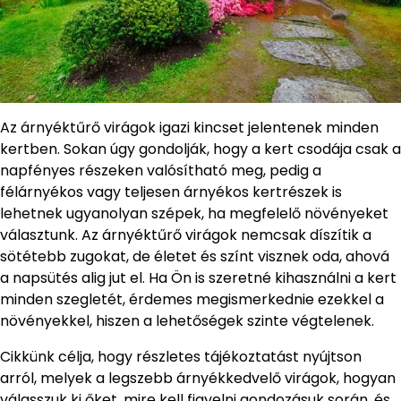
Az árnyéktűrő virágok igazi kincset jelentenek minden
kertben. Sokan úgy gondolják, hogy a kert csodája csak a
napfényes részeken valósítható meg, pedig a
félárnyékos vagy teljesen árnyékos kertrészek is
lehetnek ugyanolyan szépek, ha megfelelő növényeket
választunk. Az árnyéktűrő virágok nemcsak díszítik a
sötétebb zugokat, de életet és színt visznek oda, ahová
a napsütés alig jut el. Ha Ön is szeretné kihasználni a kert
minden szegletét, érdemes megismerkednie ezekkel a
növényekkel, hiszen a lehetőségek szinte végtelenek.
Cikkünk célja, hogy részletes tájékoztatást nyújtson
arról, melyek a legszebb árnyékkedvelő virágok, hogyan
válasszuk ki őket, mire kell figyelni gondozásuk során, és