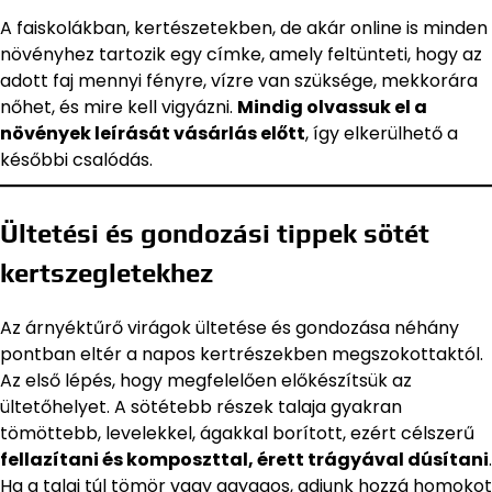
A faiskolákban, kertészetekben, de akár online is minden
növényhez tartozik egy címke, amely feltünteti, hogy az
adott faj mennyi fényre, vízre van szüksége, mekkorára
nőhet, és mire kell vigyázni.
Mindig olvassuk el a
növények leírását vásárlás előtt
, így elkerülhető a
későbbi csalódás.
Ültetési és gondozási tippek sötét
kertszegletekhez
Az árnyéktűrő virágok ültetése és gondozása néhány
pontban eltér a napos kertrészekben megszokottaktól.
Az első lépés, hogy megfelelően előkészítsük az
ültetőhelyet. A sötétebb részek talaja gyakran
tömöttebb, levelekkel, ágakkal borított, ezért célszerű
fellazítani és komposzttal, érett trágyával dúsítani
.
Ha a talaj túl tömör vagy agyagos, adjunk hozzá homokot