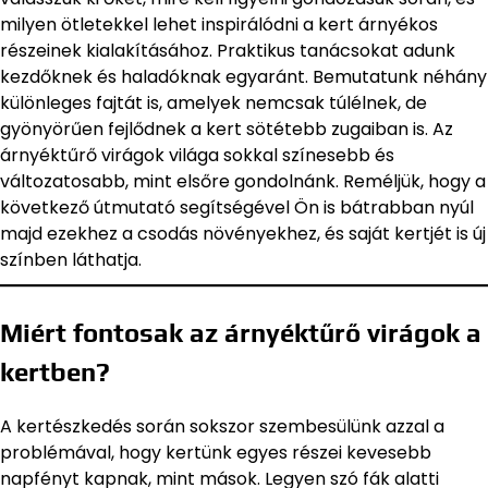
milyen ötletekkel lehet inspirálódni a kert árnyékos
részeinek kialakításához. Praktikus tanácsokat adunk
kezdőknek és haladóknak egyaránt. Bemutatunk néhány
különleges fajtát is, amelyek nemcsak túlélnek, de
gyönyörűen fejlődnek a kert sötétebb zugaiban is. Az
árnyéktűrő virágok világa sokkal színesebb és
változatosabb, mint elsőre gondolnánk. Reméljük, hogy a
következő útmutató segítségével Ön is bátrabban nyúl
majd ezekhez a csodás növényekhez, és saját kertjét is új
színben láthatja.
Miért fontosak az árnyéktűrő virágok a
kertben?
A kertészkedés során sokszor szembesülünk azzal a
problémával, hogy kertünk egyes részei kevesebb
napfényt kapnak, mint mások. Legyen szó fák alatti