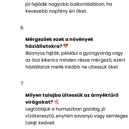
jól fejlődik nagyobb balkonládában, ha
kevesebb napfény éri őket.
Mérgezőek ezek a növények
háziállatokra?
Bizonyos fajták, például a gyöngyvirág vagy
az őszi kikerics minden része mérgező, ezért
háziállatok mellé inkább ne ültessük őket.
Milyen talajba ültessük az árnyéktűrő
virágokat?
Legtöbbjük a humuszban gazdag, jó
vízáteresztő, enyhén savanyú vagy semleges
talajt kedveli.