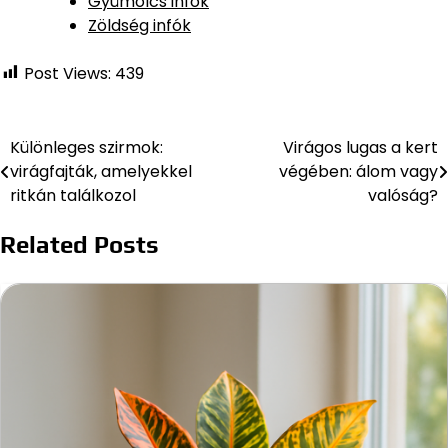
Gyümölcs infók
Zöldség infók
Post Views:
439
Különleges szirmok:
Virágos lugas a kert
Bejegyzés
virágfajták, amelyekkel
végében: álom vagy
navigáció
ritkán találkozol
valóság?
Related Posts