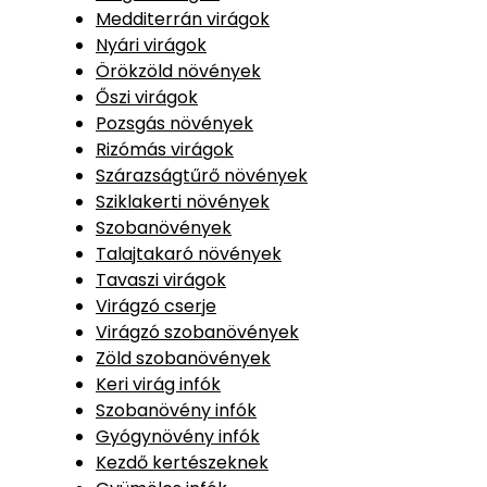
Medditerrán virágok
Nyári virágok
Örökzöld növények
Őszi virágok
Pozsgás növények
Rizómás virágok
Szárazságtűrő növények
Sziklakerti növények
Szobanövények
Talajtakaró növények
Tavaszi virágok
Virágzó cserje
Virágzó szobanövények
Zöld szobanövények
Keri virág infók
Szobanövény infók
Gyógynövény infók
Kezdő kertészeknek