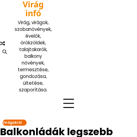
Virág
Skip
to
infó
content
Virág, virágok,
szobanövények,
évelők,
örökzöldek,
talajtakarók,
balkony
növények,
termesztése,
gondozása,
ültetése,
szaporítása.
Virágokról
Balkonládák legszebb