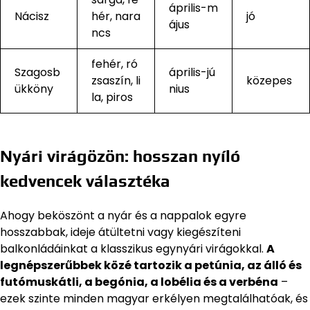
április-m
Nácisz
hér, nara
jó
ájus
ncs
fehér, ró
Szagosb
április-jú
zsaszín, li
közepes
ükköny
nius
la, piros
Nyári virágözön: hosszan nyíló
kedvencek választéka
Ahogy beköszönt a nyár és a nappalok egyre
hosszabbak, ideje átültetni vagy kiegészíteni
balkonládáinkat a klasszikus egynyári virágokkal.
A
legnépszerűbbek közé tartozik a petúnia, az álló és
futómuskátli, a begónia, a lobélia és a verbéna
–
ezek szinte minden magyar erkélyen megtalálhatóak, és