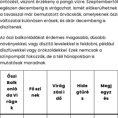
öntözést, viszont érzékeny a pangó vízre. Szeptembertől
egészen decemberig is virágozhat. Ismét előkerülhetnek
a tavasszal már bemutatott árvácskák, amelyeknek őszi
változatai különösen erősek, és akár decemberig is
díszítenek.
Az őszi balkonládákat érdemes magasabb, dúsabb
növényekkel, vagy díszítő levelekkel is feldobni, például
díszfüvekkel vagy örökzöldekkel. Ezek nemcsak a
színpompát fokozzák, de a téli hónapokban is
mutatósak maradnak.
Őszi
Balk
Virág
Hide
Megj
onlá
Fő szí
zási i
gtűré
egyz
da Vi
nek
dő
s
és
rágo
k