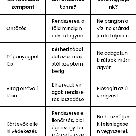
zempont
tenni?
nk?
Rendszeres, a
Ne pangjon a
Öntözés
föld mindig n
víz, ne szárad
edves legyen
jon ki teljesen
Kétheti tápol
Ne adagoljun
Tápanyagpót
datozás máju
k túl sok műtr
lás
stól szeptem
ágyát
berig
Elhervadt vir
Virág eltávolí
Elősegíti az új
ágok rendsze
tása
virágzást
res leszedése
Rendszeres e
Ne használjun
llenőrzés, biol
Kártevők elle
k feleslegese
ógiai vagy ter
ni védekezés
n vegyszerek
mészetes sze