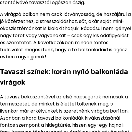
szentélyévé tavasztól egészen őszig.
A virágzó balkon nem csak látványosság, de hozzájárul a
jó közérzethez, a stresszoldáshoz, sőt, akár saját mini-
ökoszisztémánkat is kialakíthatjuk. Ráadásul nem igényel
nagy teret vagy vagyonokat – csak egy kis odafigyelést
és szeretetet. A következőkben minden fontos
tudnivalót megosztunk, hogy a te balkonládáid is egész
évben ragyogjanak!
Tavaszi színek: korán nyíló balkonláda
virágok
A tavasz beköszöntével az első napsugarak nemcsak a
természetet, de minket is élettel töltenek meg, s
ilyenkor már erkélyünket is szeretnénk virágba borítani.
Azonban a kora tavaszi balkonládák kiválasztásánál
fontos szempont a hidegtűrés, hiszen egy-egy hajnali