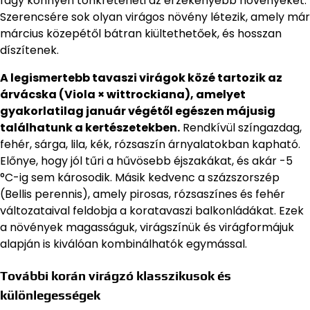
fagy könnyen tönkreteheti az érzékenyebb növényeket.
Szerencsére sok olyan virágos növény létezik, amely már
március közepétől bátran kiültethetőek, és hosszan
díszítenek.
A legismertebb tavaszi virágok közé tartozik az
árvácska (Viola × wittrockiana), amelyet
gyakorlatilag január végétől egészen májusig
találhatunk a kertészetekben.
Rendkívül színgazdag,
fehér, sárga, lila, kék, rózsaszín árnyalatokban kapható.
Előnye, hogy jól tűri a hűvösebb éjszakákat, és akár -5
°C-ig sem károsodik. Másik kedvenc a százszorszép
(Bellis perennis), amely pirosas, rózsaszínes és fehér
változataival feldobja a koratavaszi balkonládákat. Ezek
a növények magasságuk, virágszínük és virágformájuk
alapján is kiválóan kombinálhatók egymással.
További korán virágzó klasszikusok és
különlegességek