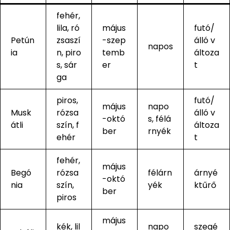
fehér,
lila, ró
május
futó/
Petún
zsaszí
-szep
álló v
napos
ia
n, piro
temb
áltoza
s, sár
er
t
ga
piros,
futó/
május
napo
Musk
rózsa
álló v
-októ
s, félá
átli
szín, f
áltoza
ber
rnyék
ehér
t
fehér,
május
Begó
rózsa
félárn
árnyé
-októ
nia
szín,
yék
ktűrő
ber
piros
május
kék, lil
napo
szegé