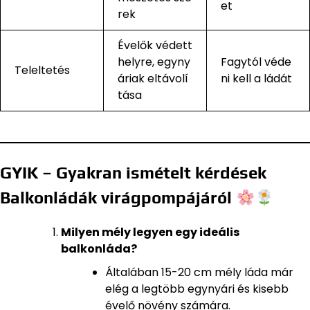
et
rek
Évelők védett
helyre, egyny
Fagytól véde
Teleltetés
áriak eltávolí
ni kell a ládát
tása
GYIK – Gyakran ismételt kérdések
Balkonládák virágpompájáról
Milyen mély legyen egy ideális
balkonláda?
Általában 15-20 cm mély láda már
elég a legtöbb egynyári és kisebb
évelő növény számára.