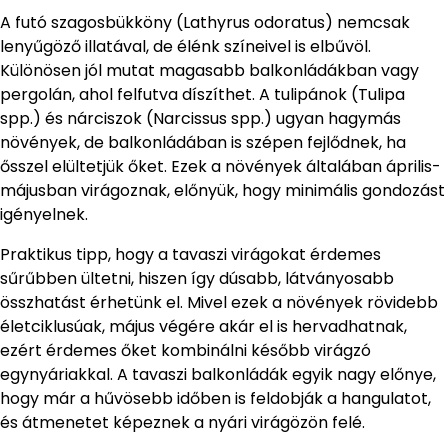
A futó szagosbükköny (Lathyrus odoratus) nemcsak
lenyűgöző illatával, de élénk színeivel is elbűvöl.
Különösen jól mutat magasabb balkonládákban vagy
pergolán, ahol felfutva díszíthet. A tulipánok (Tulipa
spp.) és nárciszok (Narcissus spp.) ugyan hagymás
növények, de balkonládában is szépen fejlődnek, ha
ősszel elültetjük őket. Ezek a növények általában április-
májusban virágoznak, előnyük, hogy minimális gondozást
igényelnek.
Praktikus tipp, hogy a tavaszi virágokat érdemes
sűrűbben ültetni, hiszen így dúsabb, látványosabb
összhatást érhetünk el. Mivel ezek a növények rövidebb
életciklusúak, május végére akár el is hervadhatnak,
ezért érdemes őket kombinálni később virágzó
egynyáriakkal. A tavaszi balkonládák egyik nagy előnye,
hogy már a hűvösebb időben is feldobják a hangulatot,
és átmenetet képeznek a nyári virágözön felé.