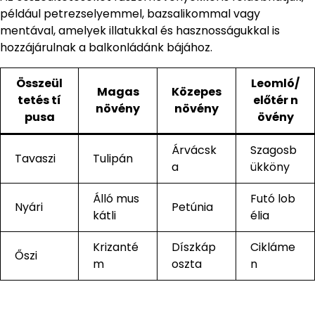
például petrezselyemmel, bazsalikommal vagy
mentával, amelyek illatukkal és hasznosságukkal is
hozzájárulnak a balkonládánk bájához.
Összeül
Leomló/
Magas
Közepes
tetés tí
előtér n
növény
növény
pusa
övény
Árvácsk
Szagosb
Tavaszi
Tulipán
a
ükköny
Álló mus
Futó lob
Nyári
Petúnia
kátli
élia
Krizanté
Díszkáp
Cikláme
Őszi
m
oszta
n