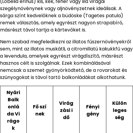
(Lobelia erinus) kis, kék, fehér vagy lila virágai
szegélynövénynek vagy aljnövényzetnek ideálisak. A
sárga színt kedvelőknek a büdöske (Tagetes patula)
remek választás, amely egyrészt nagyon strapabíró,
másrészt távol tartja a kártevőket is.
Nem szabad megfeledkezni az illatos fűszernövényekről
sem, mint az illatos muskátli, a citromillatú kakukkfű vagy
a levendula, amelyek egyrészt virágdíszítő, másrészt
hasznos célt is szolgálnak. Ezek kombinálásával
nemcsak a szemet gyönyörködtető, de a rovarokat és
szúnyogokat is távol tartó balkonládákat alkothatunk.
Nyári
Balk
Virág
Külön
onlá
Fő szí
Fényi
zási i
leges
da Vi
nek
gény
dő
ség
rágo
k