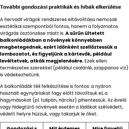
További gondozási praktikák és hibák elkerülése
A hervadt virágok rendszeres eltávolítása nemcsak
esztétikai szempontból fontos, hanem a folyamatos
virágzás ösztönzése miatt is.
A sűrűn ültetett
balkonládákban a növények könnyebben
megbetegednek, ezért időnként szellőztessük a
lombozatot, és figyeljünk a kártevők, például
levéltetvek, atkák megjelenésére.
Ezek ellen
természetes szerekkel (például csalánlé, szappanos víz)
is védekezhetünk.
A balkonládák téli felkészítése is fontos: a nyáron
használt egynyáriakat fagy előtt távolítsuk el, a
hagymásokat (pl. tulipán, nárcisz) pihentessük. Az évelő
vagy hidegtűrő növények esetén a ládákat szélvédett,
védett helyre húzzuk, vagy takarjuk le őket.
Gondozási s
Mit érdemes
Mire figyeljü