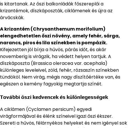
is kitartanak. Az őszi balkonládák főszereplői a
krizantémok, díszkáposzták, ciklámenek és újra az
árvácskák.
A krizantém (Chrysanthemum morifolium)
elengedhetetlen őszi növény, amely fehér, sárga,
narancs, piros és lila színekben is pompázik.
Kifejezetten jól bírja a hűvös, párás időt, és akár
novemberig is virágzik, ha védett helyen tartjuk. A
díszkáposzta (Brassica oleracea var. acephala)
különleges leveleivel, zöld, fehér, rózsaszín színekben
tündököl. Nem virág, mégis nagy díszítőértéke van, és
egészen a kemény fagyokig megtartja színét.
További őszi kedvencek és különlegességek
A ciklámen (Cyclamen persicum) egyedi
virágformájával és élénk színeivel igazi őszi ékszer.
Szereti a hűvös, félárnyékos helyeket és nem igényel sok