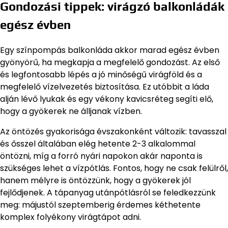
Gondozási tippek: virágzó balkonládák
egész évben
Egy színpompás balkonláda akkor marad egész évben
gyönyörű, ha megkapja a megfelelő gondozást. Az első
és legfontosabb lépés a jó minőségű virágföld és a
megfelelő vízelvezetés biztosítása. Ez utóbbit a láda
alján lévő lyukak és egy vékony kavicsréteg segíti elő,
hogy a gyökerek ne álljanak vízben.
Az öntözés gyakorisága évszakonként változik: tavasszal
és ősszel általában elég hetente 2-3 alkalommal
öntözni, míg a forró nyári napokon akár naponta is
szükséges lehet a vízpótlás. Fontos, hogy ne csak felülről,
hanem mélyre is öntözzünk, hogy a gyökerek jól
fejlődjenek. A tápanyag utánpótlásról se feledkezzünk
meg: májustól szeptemberig érdemes kéthetente
komplex folyékony virágtápot adni.