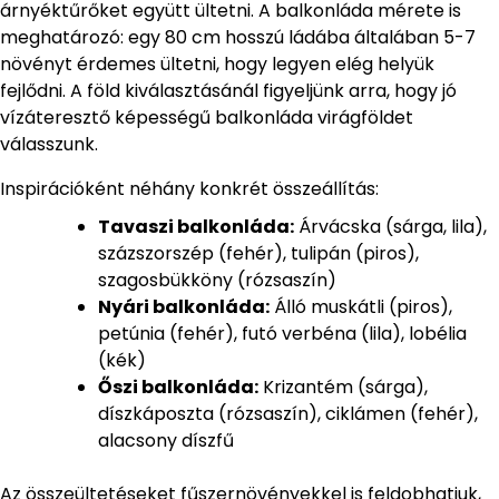
árnyéktűrőket együtt ültetni. A balkonláda mérete is
meghatározó: egy 80 cm hosszú ládába általában 5-7
növényt érdemes ültetni, hogy legyen elég helyük
fejlődni. A föld kiválasztásánál figyeljünk arra, hogy jó
vízáteresztő képességű balkonláda virágföldet
válasszunk.
Inspirációként néhány konkrét összeállítás:
Tavaszi balkonláda:
Árvácska (sárga, lila),
százszorszép (fehér), tulipán (piros),
szagosbükköny (rózsaszín)
Nyári balkonláda:
Álló muskátli (piros),
petúnia (fehér), futó verbéna (lila), lobélia
(kék)
Őszi balkonláda:
Krizantém (sárga),
díszkáposzta (rózsaszín), ciklámen (fehér),
alacsony díszfű
Az összeültetéseket fűszernövényekkel is feldobhatjuk,