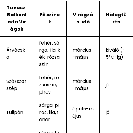
Tavaszi
Balkonl
Fő színe
Virágzá
Hidegtű
áda Vir
k
si idő
rés
ágok
fehér, sá
Árvácsk
rga, lila, k
március
kiváló (-
a
ék, rózsa
-május
5°C-ig)
szín
fehér, ró
Százszor
március
zsaszín,
jó
szép
-május
piros
sárga, pi
április-m
Tulipán
ros, lila, f
jó
ájus
ehér
sárga, fe