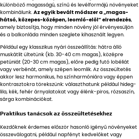
különböző magasságú, színű és levélformájú növényeket
kombinálunk.
Az egyik bevált módszer a „magas-
hátsó, közepes-középen, leomló-elöl” elrendezés
,
amely biztosítja, hogy minden növény jól érvényesüljön
és a balkonláda minden szeglete kihasznált legyen.
Például egy klasszikus nyári összeállítás: hátra álló
muskátlit ültetünk (kb. 30-40 cm magas), középre
petúniát (20-30 cm magas), előre pedig futó lobéliát
vagy verbénát, amely szépen leomlik. Az összeültetés
akkor lesz harmonikus, ha színharmóniára vagy éppen
kontrasztokra törekszünk: választhatunk például hideg-
lila, kék, fehér árnyalatokat vagy élénk-piros, rózsaszín,
sárga kombinációkat.
Praktikus tanácsok az összeültetésekhez
Kezdőknek érdemes először hasonló igényű növényeket
összeválogatni, például napfényt kedvelőket vagy