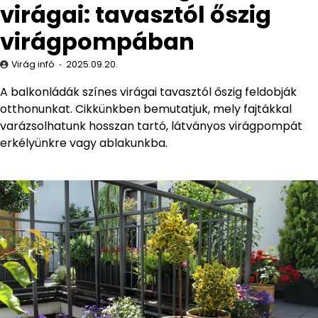
virágai: tavasztól őszig
virágpompában
Virág infó
2025.09.20.
A balkonládák színes virágai tavasztól őszig feldobják
otthonunkat. Cikkünkben bemutatjuk, mely fajtákkal
varázsolhatunk hosszan tartó, látványos virágpompát
erkélyünkre vagy ablakunkba.