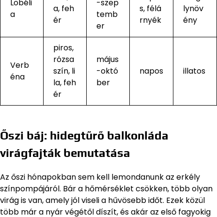
Lobéli
-szep
a, feh
s, félá
lynöv
a
temb
ér
rnyék
ény
er
piros,
rózsa
május
Verb
szín, li
-októ
napos
illatos
éna
la, feh
ber
ér
Őszi báj: hidegtűrő balkonláda
virágfajták bemutatása
Az őszi hónapokban sem kell lemondanunk az erkély
színpompájáról. Bár a hőmérséklet csökken, több olyan
virág is van, amely jól viseli a hűvösebb időt. Ezek közül
több már a nyár végétől díszít, és akár az első fagyokig