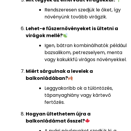
Rendszeresen szedjük le őket, így
növényünk tovább virágzik.
Lehet-e fűszernövényeket is ültetni a
virágok mellé?
Igen, bátran kombinálhatók például
bazsalikom, petrezselyem, menta
vagy kakukkfű virágos növényekkel.
Miért sárgulnak a levelek a
balkonládában?
Leggyakoribb ok a túlöntözés,
tápanyaghiány vagy kártevő
fertőzés.
Hogyan ültethetem újra a
balkonládámat ősszel?
A nyári növényeket szedjük ki, a