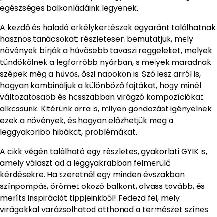
egészséges balkonládáink legyenek.
A kezdő és haladó erkélykertészek egyaránt találhatnak
hasznos tanácsokat: részletesen bemutatjuk, mely
növények bírják a hűvösebb tavaszi reggeleket, melyek
tündökölnek a legforróbb nyárban, s melyek maradnak
szépek még a hűvös, őszi napokon is. Szó lesz arról is,
hogyan kombináljuk a különböző fajtákat, hogy minél
változatosabb és hosszabban virágzó kompozíciókat
alkossunk. Kitérünk arra is, milyen gondozást igényelnek
ezek a növények, és hogyan előzhetjük meg a
leggyakoribb hibákat, problémákat.
A cikk végén található egy részletes, gyakorlati GYIK is,
amely választ ad a leggyakrabban felmerülő
kérdésekre. Ha szeretnél egy minden évszakban
színpompás, örömet okozó balkont, olvass tovább, és
meríts inspirációt tippjeinkből! Fedezd fel, mely
virágokkal varázsolhatod otthonod a természet színes