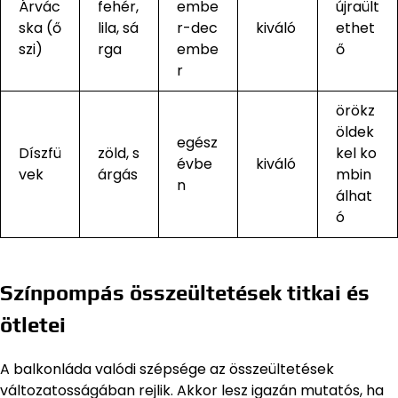
Árvác
fehér,
embe
újraült
ska (ő
lila, sá
r-dec
kiváló
ethet
szi)
rga
embe
ő
r
örökz
öldek
egész
Díszfü
zöld, s
kel ko
évbe
kiváló
vek
árgás
mbin
n
álhat
ó
Színpompás összeültetések titkai és
ötletei
A balkonláda valódi szépsége az összeültetések
változatosságában rejlik. Akkor lesz igazán mutatós, ha