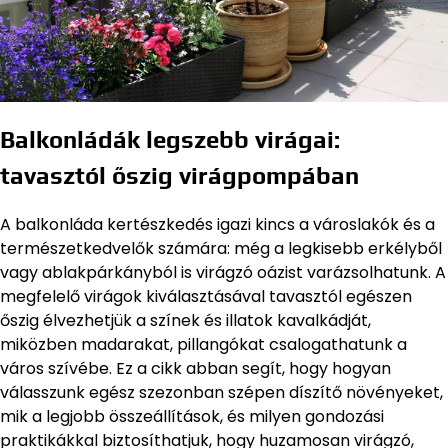
Balkonládák legszebb virágai:
tavasztól őszig virágpompában
A balkonláda kertészkedés igazi kincs a városlakók és a
természetkedvelők számára: még a legkisebb erkélyből
vagy ablakpárkányból is virágzó oázist varázsolhatunk. A
megfelelő virágok kiválasztásával tavasztól egészen
őszig élvezhetjük a színek és illatok kavalkádját,
miközben madarakat, pillangókat csalogathatunk a
város szívébe. Ez a cikk abban segít, hogy hogyan
válasszunk egész szezonban szépen díszítő növényeket,
mik a legjobb összeállítások, és milyen gondozási
praktikákkal biztosíthatjuk, hogy huzamosan virágzó,