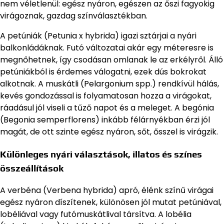
nem véletlenül: egész nyáron, egészen az őszi fagyokig
virágoznak, gazdag színválasztékban.
A petúniák (Petunia x hybrida) igazi sztárjai a nyári
balkonládáknak. Futó változatai akár egy méteresre is
megnőhetnek, így csodásan omlanak le az erkélyről. Álló
petúniákból is érdemes válogatni, ezek dús bokrokat
alkotnak. A muskátli (Pelargonium spp.) rendkívül hálás,
kevés gondozással is folyamatosan hozza a virágokat,
ráadásul jól viseli a tűző napot és a meleget. A begónia
(Begonia semperflorens) inkább félárnyékban érzi jól
magát, de ott szinte egész nyáron, sőt, ősszel is virágzik.
Különleges nyári választások, illatos és színes
összeállítások
A verbéna (Verbena hybrida) apró, élénk színű virágai
egész nyáron díszítenek, különösen jól mutat petúniával,
lobéliával vagy futómuskátlival társítva. A lobélia