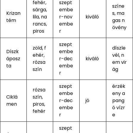
fehér,
szept
színe
sárga,
embe
Krizan
s, ma
lila, na
r-nov
kiváló
tém
gas n
rancs,
embe
övény
piros
r
szept
zöld, f
díszle
Díszk
embe
ehér,
vél, n
áposz
r-dec
kiváló
rózsa
em vir
ta
embe
szín
ág
r
szept
érzék
rózsa
embe
eny a
Ciklá
szín,
r-dec
jó
pang
men
piros,
embe
ó vízr
fehér
r
e
szept