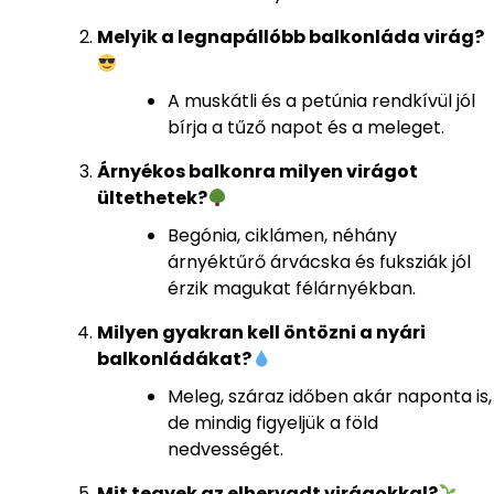
Melyik a legnapállóbb balkonláda virág?
A muskátli és a petúnia rendkívül jól
bírja a tűző napot és a meleget.
Árnyékos balkonra milyen virágot
ültethetek?
Begónia, ciklámen, néhány
árnyéktűrő árvácska és fuksziák jól
érzik magukat félárnyékban.
Milyen gyakran kell öntözni a nyári
balkonládákat?
Meleg, száraz időben akár naponta is,
de mindig figyeljük a föld
nedvességét.
Mit tegyek az elhervadt virágokkal?