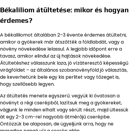
Békaliliom átültetése: mikor és hogyan
érdemes?
A békaliliomot általában 2–3 évente érdemes átültetni,
amikor a gyökerek már átszőtték a földlabdát, vagy a
növény növekedése lelassul. A legjobb időpont erre a
tavasz, amikor elindul az új hajtások növekedése.
Átültetéshez válasszunk laza, jó vízáteresztő képességű
virágföldet – az általános szobanövényföld jó választás,
de keverhetünk bele egy kis perlitet vagy tőzeget is,
hogy szellősebb legyen.
Az átültetés menete egyszerű: vegyük ki óvatosan a
növényt a régi cserépből, lazítsuk meg a gyökereket,
vágjunk le minden elhalt vagy sérült részt, majd ültessük
át egy 2–3 cm-rel nagyobb átmérőjű cserépbe.
Öntözzük be alaposan, de ügyeljünk arra, hogy ne
maradjon pangó víz a cserép alján.