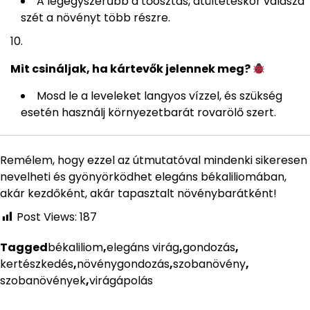
A legegyszerűbb a tőosztás, átültetéskor válaszd
szét a növényt több részre.
Mit csináljak, ha kártevők jelennek meg?
Mosd le a leveleket langyos vízzel, és szükség
esetén használj környezetbarát rovarölő szert.
Remélem, hogy ezzel az útmutatóval mindenki sikeresen
nevelheti és gyönyörködhet elegáns békaliliomában,
akár kezdőként, akár tapasztalt növénybarátként!
Post Views:
187
Tagged
békaliliom
,
elegáns virág
,
gondozás
,
kertészkedés
,
növénygondozás
,
szobanövény
,
szobanövények
,
virágápolás