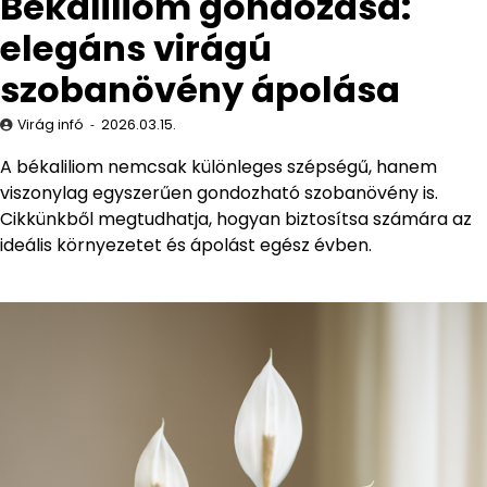
Békaliliom gondozása:
elegáns virágú
szobanövény ápolása
Virág infó
2026.03.15.
A békaliliom nemcsak különleges szépségű, hanem
viszonylag egyszerűen gondozható szobanövény is.
Cikkünkből megtudhatja, hogyan biztosítsa számára az
ideális környezetet és ápolást egész évben.