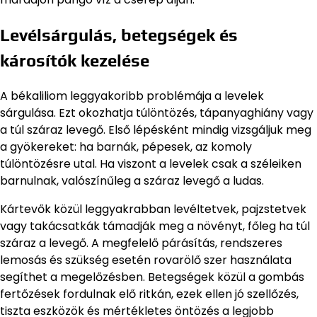
Levélsárgulás, betegségek és
károsítók kezelése
A békaliliom leggyakoribb problémája a levelek
sárgulása. Ezt okozhatja túlöntözés, tápanyaghiány vagy
a túl száraz levegő. Első lépésként mindig vizsgáljuk meg
a gyökereket: ha barnák, pépesek, az komoly
túlöntözésre utal. Ha viszont a levelek csak a széleiken
barnulnak, valószínűleg a száraz levegő a ludas.
Kártevők közül leggyakrabban levéltetvek, pajzstetvek
vagy takácsatkák támadják meg a növényt, főleg ha túl
száraz a levegő. A megfelelő párásítás, rendszeres
lemosás és szükség esetén rovarölő szer használata
segíthet a megelőzésben. Betegségek közül a gombás
fertőzések fordulnak elő ritkán, ezek ellen jó szellőzés,
tiszta eszközök és mértékletes öntözés a legjobb