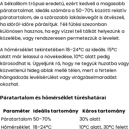
A békaliliom trópusi eredetű, ezért kedveli a magasabb
páratartalmat. Ideális számára a 50–70% közötti relatív
páratartalom, de a szárazabb lakáslevegőt is átvészeli,
ha időről-időre párásítjuk. Téli fűtési szezonban
különösen hasznos, ha egy vízzel teli tálkát helyezünk a
közelébe, vagy rendszeresen permetezzük a leveleit.
A hőmérséklet tekintetében 18–24°C az ideális. 15°C
alatt már lelassul a növekedése, 10°C alatt pedig
károsodhat is. Ügyeljünk rá, hogy ne tegyük huzatba vagy
közvetlenül hideg ablak mellé télen, mert a hirtelen
hőingadozás levélsérülést vagy virágzáselmaradást
okozhat.
Páratartalom és hőmérséklet tűréshatárai
Paraméter
Ideális tartomány
Káros tartomány
Páratartalom
50–70%
30% alatt
Hőmérséklet
18–24°C
10°C alatt, 30°C felett