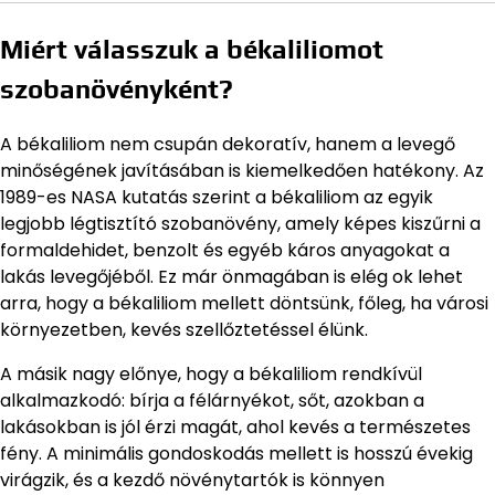
Miért válasszuk a békaliliomot
szobanövényként?
A békaliliom nem csupán dekoratív, hanem a levegő
minőségének javításában is kiemelkedően hatékony. Az
1989-es NASA kutatás szerint a békaliliom az egyik
legjobb légtisztító szobanövény, amely képes kiszűrni a
formaldehidet, benzolt és egyéb káros anyagokat a
lakás levegőjéből. Ez már önmagában is elég ok lehet
arra, hogy a békaliliom mellett döntsünk, főleg, ha városi
környezetben, kevés szellőztetéssel élünk.
A másik nagy előnye, hogy a békaliliom rendkívül
alkalmazkodó: bírja a félárnyékot, sőt, azokban a
lakásokban is jól érzi magát, ahol kevés a természetes
fény. A minimális gondoskodás mellett is hosszú évekig
virágzik, és a kezdő növénytartók is könnyen