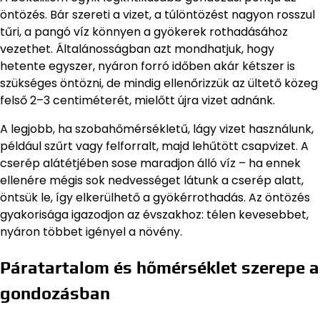
öntözés. Bár szereti a vizet, a túlöntözést nagyon rosszul
tűri, a pangó víz könnyen a gyökerek rothadásához
vezethet. Általánosságban azt mondhatjuk, hogy
hetente egyszer, nyáron forró időben akár kétszer is
szükséges öntözni, de mindig ellenőrizzük az ültető közeg
felső 2–3 centiméterét, mielőtt újra vizet adnánk.
A legjobb, ha szobahőmérsékletű, lágy vizet használunk,
például szűrt vagy felforralt, majd lehűtött csapvizet. A
cserép alátétjében sose maradjon álló víz – ha ennek
ellenére mégis sok nedvességet látunk a cserép alatt,
öntsük le, így elkerülhető a gyökérrothadás. Az öntözés
gyakorisága igazodjon az évszakhoz: télen kevesebbet,
nyáron többet igényel a növény.
Páratartalom és hőmérséklet szerepe a
gondozásban