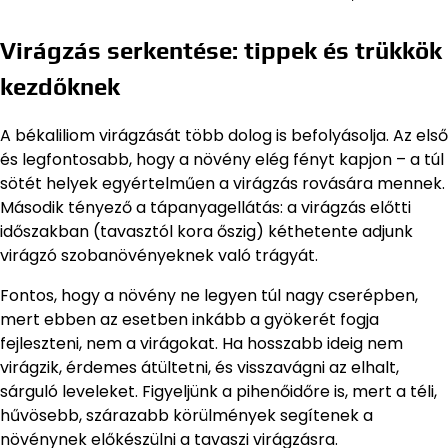
Virágzás serkentése: tippek és trükkök
kezdőknek
A békaliliom virágzását több dolog is befolyásolja. Az első
és legfontosabb, hogy a növény elég fényt kapjon – a túl
sötét helyek egyértelműen a virágzás rovására mennek.
Második tényező a tápanyagellátás: a virágzás előtti
időszakban (tavasztól kora őszig) kéthetente adjunk
virágzó szobanövényeknek való trágyát.
Fontos, hogy a növény ne legyen túl nagy cserépben,
mert ebben az esetben inkább a gyökerét fogja
fejleszteni, nem a virágokat. Ha hosszabb ideig nem
virágzik, érdemes átültetni, és visszavágni az elhalt,
sárguló leveleket. Figyeljünk a pihenőidőre is, mert a téli,
hűvösebb, szárazabb körülmények segítenek a
növénynek előkészülni a tavaszi virágzásra.