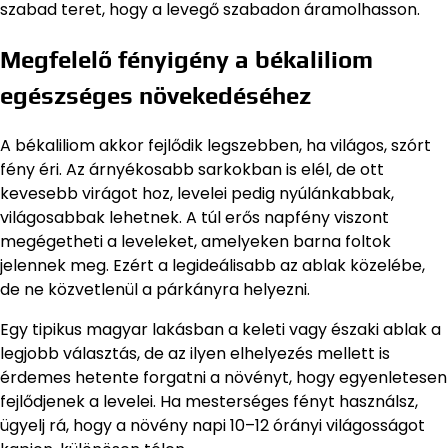
szabad teret, hogy a levegő szabadon áramolhasson.
Megfelelő fényigény a békaliliom
egészséges növekedéséhez
A békaliliom akkor fejlődik legszebben, ha világos, szórt
fény éri. Az árnyékosabb sarkokban is elél, de ott
kevesebb virágot hoz, levelei pedig nyúlánkabbak,
világosabbak lehetnek. A túl erős napfény viszont
megégetheti a leveleket, amelyeken barna foltok
jelennek meg. Ezért a legideálisabb az ablak közelébe,
de ne közvetlenül a párkányra helyezni.
Egy tipikus magyar lakásban a keleti vagy északi ablak a
legjobb választás, de az ilyen elhelyezés mellett is
érdemes hetente forgatni a növényt, hogy egyenletesen
fejlődjenek a levelei. Ha mesterséges fényt használsz,
ügyelj rá, hogy a növény napi 10–12 órányi világosságot