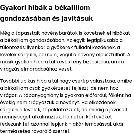
Gyakori hibák a békaliliom
gondozásában és javításuk
Még a tapasztalt növénybarátok is követnek el hibákat
a békaliliom gondozásában. Az egyik legtipikusabb a
túlöntözés: ilyenkor a gyökerek fulladni kezdenek, a
levelek sárgulni, barnulni, végül a növény elpusztulhat. A
másik gyakori hiba a túl kevés fény biztosítása, ami a
virágzás elmaradásához vezet.
További tipikus hiba a túl nagy cserép választása, amibe
a békaliliom csak gyökérzetet fejleszt, de nem hoz
virágot. A tápanyaghiány is gyakran előfordul, főként ha
évekig nem trágyázzuk a növényt. Ha elkezdenek
sárgulni a levelek, tápoldatozzunk, de mindig a javasolt
mennyiséget alkalmazzuk. Ha netán kártevőket
fedezünk fel, azonnal lépjünk – akár lemosással, akár
természetes rovarölő szerrel.