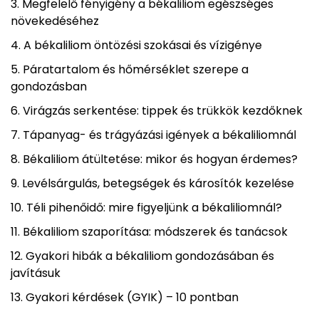
Megfelelő fényigény a békaliliom egészséges
növekedéséhez
A békaliliom öntözési szokásai és vízigénye
Páratartalom és hőmérséklet szerepe a
gondozásban
Virágzás serkentése: tippek és trükkök kezdőknek
Tápanyag- és trágyázási igények a békaliliomnál
Békaliliom átültetése: mikor és hogyan érdemes?
Levélsárgulás, betegségek és károsítók kezelése
Téli pihenőidő: mire figyeljünk a békaliliomnál?
Békaliliom szaporítása: módszerek és tanácsok
Gyakori hibák a békaliliom gondozásában és
javításuk
Gyakori kérdések (GYIK) – 10 pontban