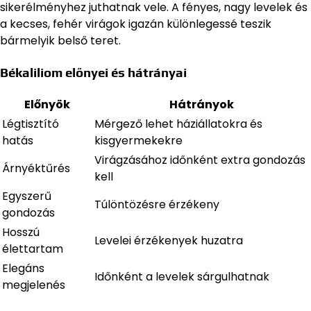
sikerélményhez juthatnak vele. A fényes, nagy levelek és
a kecses, fehér virágok igazán különlegessé teszik
bármelyik belső teret.
Békaliliom előnyei és hátrányai
Előnyök
Hátrányok
Légtisztító
Mérgező lehet háziállatokra és
hatás
kisgyermekekre
Virágzásához időnként extra gondozás
Árnyéktűrés
kell
Egyszerű
Túlöntözésre érzékeny
gondozás
Hosszú
Levelei érzékenyek huzatra
élettartam
Elegáns
Időnként a levelek sárgulhatnak
megjelenés