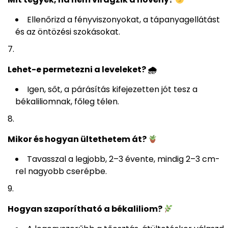
Ellenőrizd a fényviszonyokat, a tápanyagellátást
és az öntözési szokásokat.
Lehet-e permetezni a leveleket? 🌧
Igen, sőt, a párásítás kifejezetten jót tesz a
békaliliomnak, főleg télen.
Mikor és hogyan ültethetem át?
Tavasszal a legjobb, 2–3 évente, mindig 2–3 cm-
rel nagyobb cserépbe.
Hogyan szaporítható a békaliliom?