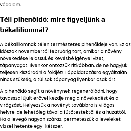
védelem.
Téli pihenőidő: mire figyeljünk a
békaliliomnál?
A békaliliomnak télen természetes pihenőideje van. Ez az
időszak novembertől februárig tart, amikor a növény
növekedése lelassul, és kevésbé igényel vizet,
tápanyagot. Ilyenkor öntözzük ritkábban, de ne hagyjuk
teljesen kiszáradni a földjét! Tápoldatozásra egyáltalán
nincs szükség, a túl sok tápanyag ilyenkor csak árt.
A pihenőidő segít a növénynek regenerálódni, hogy
tavasszal újult erővel kezdje meg a növekedést és a
virágzást. Helyezzük a növényt továbbra is világos
helyre, de lehetőleg távol a fűtőtestektől és a huzattól.
Ha a levegő nagyon száraz, permetezzük a leveleket
vízzel hetente egy-kétszer.