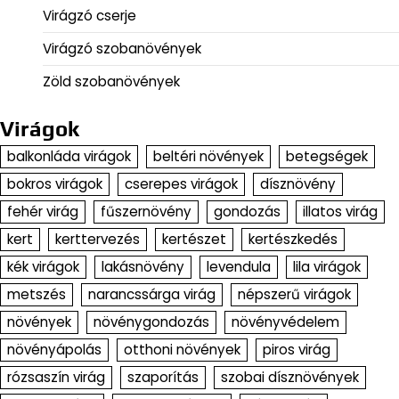
Virágzó cserje
Virágzó szobanövények
Zöld szobanövények
Virágok
balkonláda virágok
beltéri növények
betegségek
bokros virágok
cserepes virágok
dísznövény
fehér virág
fűszernövény
gondozás
illatos virág
kert
kerttervezés
kertészet
kertészkedés
kék virágok
lakásnövény
levendula
lila virágok
metszés
narancssárga virág
népszerű virágok
növények
növénygondozás
növényvédelem
növényápolás
otthoni növények
piros virág
rózsaszín virág
szaporítás
szobai dísznövények