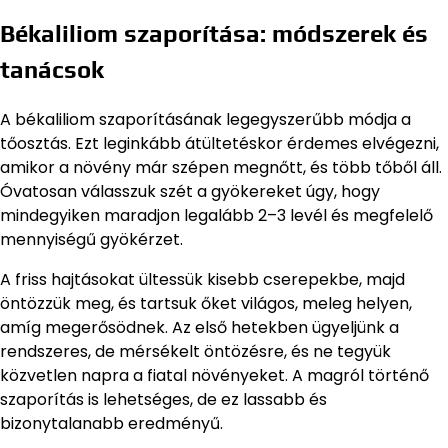
Békaliliom szaporítása: módszerek és
tanácsok
A békaliliom szaporításának legegyszerűbb módja a
tőosztás. Ezt leginkább átültetéskor érdemes elvégezni,
amikor a növény már szépen megnőtt, és több tőből áll.
Óvatosan válasszuk szét a gyökereket úgy, hogy
mindegyiken maradjon legalább 2–3 levél és megfelelő
mennyiségű gyökérzet.
A friss hajtásokat ültessük kisebb cserepekbe, majd
öntözzük meg, és tartsuk őket világos, meleg helyen,
amíg megerősödnek. Az első hetekben ügyeljünk a
rendszeres, de mérsékelt öntözésre, és ne tegyük
közvetlen napra a fiatal növényeket. A magról történő
szaporítás is lehetséges, de ez lassabb és
bizonytalanabb eredményű.