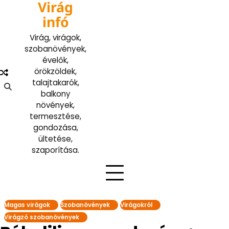
Virág
Skip
to
infó
content
Virág, virágok,
szobanövények,
évelők,
örökzöldek,
talajtakarók,
balkony
növények,
termesztése,
gondozása,
ültetése,
szaporítása.
Magas virágok
Szobanövények
Virágokról
Virágzó szobanövények