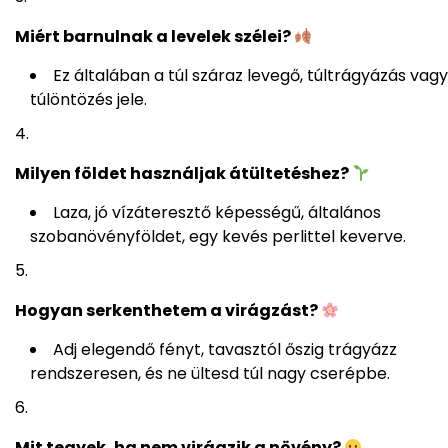
Miért barnulnak a levelek szélei?
Ez általában a túl száraz levegő, túltrágyázás vagy
túlöntözés jele.
Milyen földet használjak átültetéshez?
Laza, jó vízáteresztő képességű, általános
szobanövényföldet, egy kevés perlittel keverve.
Hogyan serkenthetem a virágzást?
Adj elegendő fényt, tavasztól őszig trágyázz
rendszeresen, és ne ültesd túl nagy cserépbe.
Mit tegyek, ha nem virágzik a növény?