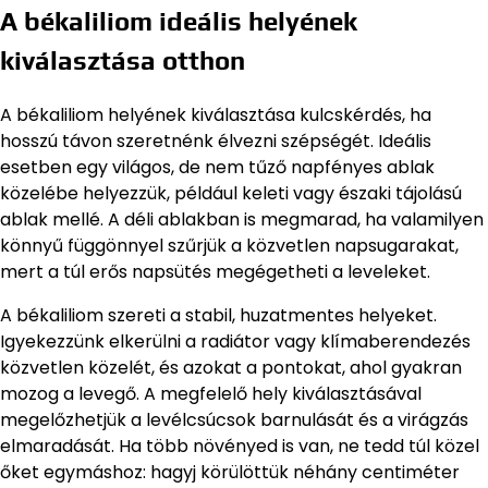
A békaliliom ideális helyének
kiválasztása otthon
A békaliliom helyének kiválasztása kulcskérdés, ha
hosszú távon szeretnénk élvezni szépségét. Ideális
esetben egy világos, de nem tűző napfényes ablak
közelébe helyezzük, például keleti vagy északi tájolású
ablak mellé. A déli ablakban is megmarad, ha valamilyen
könnyű függönnyel szűrjük a közvetlen napsugarakat,
mert a túl erős napsütés megégetheti a leveleket.
A békaliliom szereti a stabil, huzatmentes helyeket.
Igyekezzünk elkerülni a radiátor vagy klímaberendezés
közvetlen közelét, és azokat a pontokat, ahol gyakran
mozog a levegő. A megfelelő hely kiválasztásával
megelőzhetjük a levélcsúcsok barnulását és a virágzás
elmaradását. Ha több növényed is van, ne tedd túl közel
őket egymáshoz: hagyj körülöttük néhány centiméter