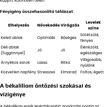
kapjon, különösen télen.
Fényigény összehasonlító táblázat
Levelek
Elhelyezés
Növekedés
Virágzás
színe
Sötétzöld,
Keleti ablak
Optimális
Bőséges
fényes
Déli ablak
Élénkzöld,
Jó
Jó
(függönnyel)
egészséges
Világosabb,
Árnyékos sarok
Lassú
Ritka
nyúlánk
Közvetlen napfény
Stresszes
Elmarad
Foltos, égett
A békaliliom öntözési szokásai és
vízigénye
A békaliliom egyik legkritikusabb gondozási pontja az