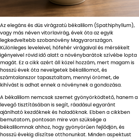
Az elegáns és dús virágzatú békaliliom (Spathiphyllum),
vagy más néven vitorlavirág, évek óta az egyik
legkedveltebb szobanövény Magyarországon.
Különleges leveleivel, hófehér virágaival és mérsékelt
igényeivel rövid idő alatt a növénybarátok szívébe lopta
magát. Ez a cikk azért áll közel hozzám, mert magam is
hosszú évek óta nevelgetek békaliliomot, és
számtalanszor tapasztaltam, mennyi örömet, de
kihívást is adhat ennek a növénynek a gondozása.
A békaliliom nemcsak szemet gyönyörködtető, hanem a
levegő tisztításában is segít, ráadásul egyaránt
ajánlható kezdőknek és haladóknak. Ebben a cikkben
bemutatom, pontosan mire van szüksége a
békaliliomnak ahhoz, hogy gyönyörűen fejlődjön, és
hosszú évekig díszítse otthonunkat. Minden aspektust