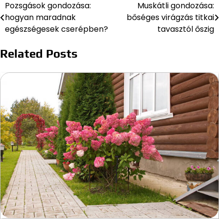
Pozsgások gondozása:
Muskátli gondozása:
Bejegyzés
hogyan maradnak
bőséges virágzás titkai
navigáció
egészségesek cserépben?
tavasztól őszig
Related Posts