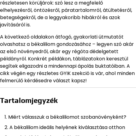
részletesen körüljárok: szó lesz a megfelelő
elhelyezésről, öntözésről, páratartalomról, átültetésről,
betegségekről, de a leggyakoribb hibákról és azok
javításáról is.
A következő oldalakon átfogó, gyakorlati útmutatót
olvashatsz a békaliliom gondozásához – legyen szó akár
az első növényedről, akár egy régóta dédelgetett
példányról. Konkrét példákon, táblázatokon keresztül
segítek eligazodni a mindennapi ápolás buktatóiban. A
cikk végén egy részletes GYIK szekció is vár, ahol minden
felmerülő kérdésedre választ kapsz!
Tartalomjegyzék
Miért válasszuk a békaliliomot szobanövényként?
A békaliliom ideális helyének kiválasztása otthon