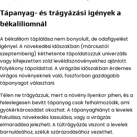
Tápanyag- és trágyázási igények a
békaliliomnál
A békaliliom táplálása nem bonyolult, de odafigyelést
igényel. A növekedési időszakban (márciustól
szeptemberig) kéthetente tápoldatozzuk univerzális
vagy kifejezetten zöld levéldísznövényekhez ajánlott
folyékony tápoldattal. A virágzási időszakban érdemes
virágos növényeknek való, foszforban gazdagabb
tápanyagot választani.
Télen ne trágyázzuk, mert a növény ilyenkor pihen, és a
feleslegesen bevitt tápanyag csak felhalmozódik, ami
gyökérkárosodást okozhat. A tápanyaghiányt a levelek
fakulása, növekedés lassulása, vagy a virágzás
elmaradása jelezheti. A túltrágyázás viszont a levelek
barnulásához, szélük szárazodásához vezethet.