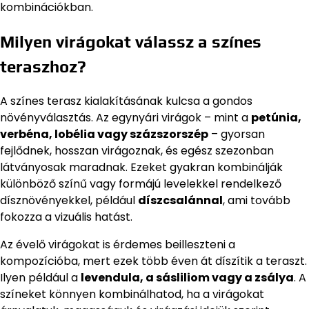
kombinációkban.
Milyen virágokat válassz a színes
teraszhoz?
A színes terasz kialakításának kulcsa a gondos
növényválasztás. Az egynyári virágok – mint a
petúnia,
verbéna, lobélia vagy százszorszép
– gyorsan
fejlődnek, hosszan virágoznak, és egész szezonban
látványosak maradnak. Ezeket gyakran kombinálják
különböző színű vagy formájú levelekkel rendelkező
dísznövényekkel, például
díszcsalánnal
, ami tovább
fokozza a vizuális hatást.
Az évelő virágokat is érdemes beilleszteni a
kompozícióba, mert ezek több éven át díszítik a teraszt.
Ilyen például a
levendula, a sásliliom vagy a zsálya
. A
színeket könnyen kombinálhatod, ha a virágokat