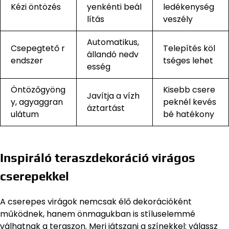
Kézi öntözés
yenkénti beál
ledékenység
lítás
veszély
Automatikus,
Csepegtető r
Telepítés köl
állandó nedv
endszer
tséges lehet
esség
Öntözőgyöng
Kisebb csere
Javítja a vízh
y, agyaggran
peknél kevés
áztartást
ulátum
bé hatékony
Inspiráló teraszdekoráció virágos
cserepekkel
A cserepes virágok nemcsak élő dekorációként
működnek, hanem önmagukban is stíluselemmé
válhatnak a teraszon. Merj játszani a színekkel: válassz