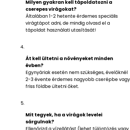
Milyen gyakran kell tápoldatozni a
cserepes virágokat?
Általában 1-2 hetente érdemes speciális
virágtápot adni, de mindig olvasd el a
tápoldat használati utasítását!
Át kell ültetni a növényeket minden
évben?
Egynyáriak esetén nem szükséges, évelőknél
2-3 évente érdemes nagyobb cserépbe vagy
friss földbe ültetni őket.
Mit tegyek, ha a virágok levelei
sárgulnak?
Ellenőrizd a vízellátást (lehet túlöntözés vagy