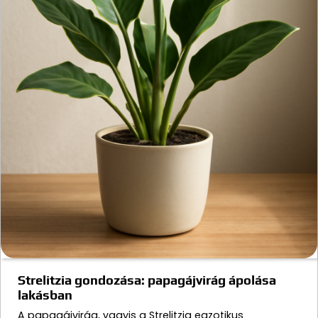
Strelitzia gondozása: papagájvirág ápolása
lakásban
A papagájvirág, vagyis a Strelitzia egzotikus