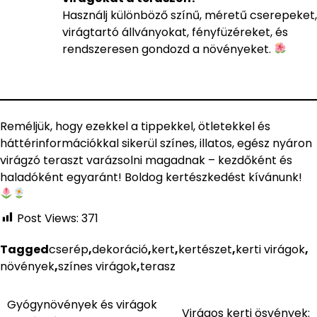
Használj különböző színű, méretű cserepeket,
virágtartó állványokat, fényfüzéreket, és
rendszeresen gondozd a növényeket.
Reméljük, hogy ezekkel a tippekkel, ötletekkel és
háttérinformációkkal sikerül színes, illatos, egész nyáron
virágzó teraszt varázsolni magadnak – kezdőként és
haladóként egyaránt! Boldog kertészkedést kívánunk!
Post Views:
371
Tagged
cserép
,
dekoráció
,
kert
,
kertészet
,
kerti virágok
,
növények
,
színes virágok
,
terasz
Gyógynövények és virágok
Bejegyzés
Virágos kerti ösvények: