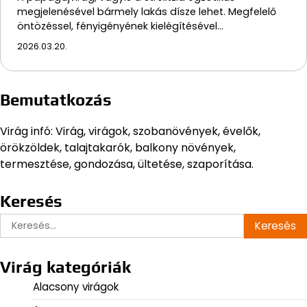
megjelenésével bármely lakás dísze lehet. Megfelelő
öntözéssel, fényigényének kielégítésével…
2026.03.20.
Bemutatkozás
Virág infó: Virág, virágok, szobanövények, évelők,
örökzöldek, talajtakarók, balkony növények,
termesztése, gondozása, ültetése, szaporítása.
Keresés
Keresés:
Virág kategóriák
Alacsony virágok