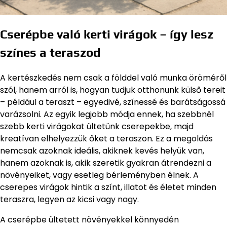
Cserépbe való kerti virágok – így lesz
színes a teraszod
A kertészkedés nem csak a földdel való munka öröméről
szól, hanem arról is, hogyan tudjuk otthonunk külső tereit
– például a teraszt – egyedivé, színessé és barátságossá
varázsolni. Az egyik legjobb módja ennek, ha szebbnél
szebb kerti virágokat ültetünk cserepekbe, majd
kreatívan elhelyezzük őket a teraszon. Ez a megoldás
nemcsak azoknak ideális, akiknek kevés helyük van,
hanem azoknak is, akik szeretik gyakran átrendezni a
növényeiket, vagy esetleg bérleményben élnek. A
cserepes virágok hintik a színt, illatot és életet minden
teraszra, legyen az kicsi vagy nagy.
A cserépbe ültetett növényekkel könnyedén