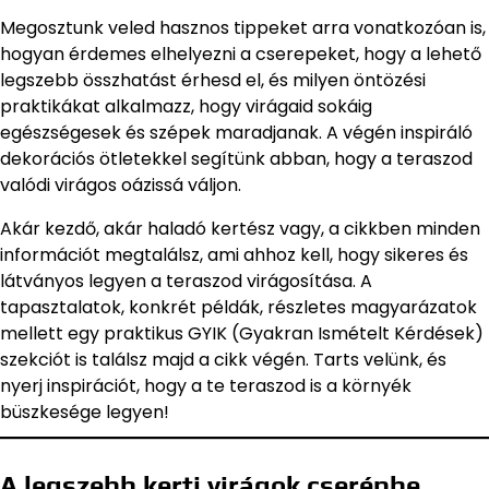
Megosztunk veled hasznos tippeket arra vonatkozóan is,
hogyan érdemes elhelyezni a cserepeket, hogy a lehető
legszebb összhatást érhesd el, és milyen öntözési
praktikákat alkalmazz, hogy virágaid sokáig
egészségesek és szépek maradjanak. A végén inspiráló
dekorációs ötletekkel segítünk abban, hogy a teraszod
valódi virágos oázissá váljon.
Akár kezdő, akár haladó kertész vagy, a cikkben minden
információt megtalálsz, ami ahhoz kell, hogy sikeres és
látványos legyen a teraszod virágosítása. A
tapasztalatok, konkrét példák, részletes magyarázatok
mellett egy praktikus GYIK (Gyakran Ismételt Kérdések)
szekciót is találsz majd a cikk végén. Tarts velünk, és
nyerj inspirációt, hogy a te teraszod is a környék
büszkesége legyen!
A legszebb kerti virágok cserépbe