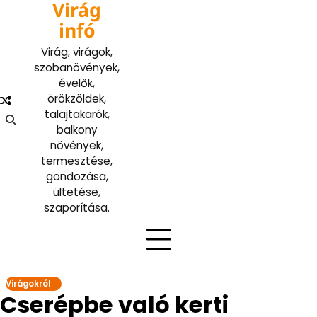
Virág
Skip
to
infó
content
Virág, virágok,
szobanövények,
évelők,
örökzöldek,
talajtakarók,
balkony
növények,
termesztése,
gondozása,
ültetése,
szaporítása.
Virágokról
Cserépbe való kerti