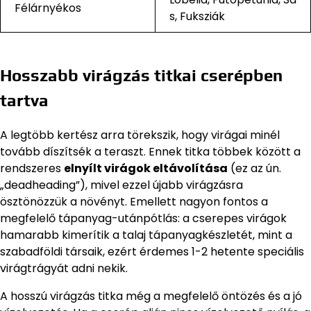
Félárnyékos
s, Fuksziák
Hosszabb virágzás titkai cserépben
tartva
A legtöbb kertész arra törekszik, hogy virágai minél
tovább díszítsék a teraszt. Ennek titka többek között a
rendszeres
elnyílt virágok eltávolítása
(ez az ún.
„deadheading”), mivel ezzel újabb virágzásra
ösztönözzük a növényt. Emellett nagyon fontos a
megfelelő tápanyag-utánpótlás: a cserepes virágok
hamarabb kimerítik a talaj tápanyagkészletét, mint a
szabadföldi társaik, ezért érdemes 1-2 hetente speciális
virágtrágyát adni nekik.
A hosszú virágzás titka még a megfelelő öntözés és a jó