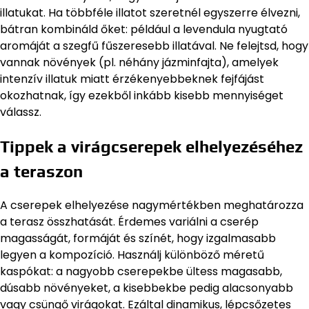
illatukat. Ha többféle illatot szeretnél egyszerre élvezni,
bátran kombináld őket: például a levendula nyugtató
aromáját a szegfű fűszeresebb illatával. Ne felejtsd, hogy
vannak növények (pl. néhány jázminfajta), amelyek
intenzív illatuk miatt érzékenyebbeknek fejfájást
okozhatnak, így ezekből inkább kisebb mennyiséget
válassz.
Tippek a virágcserepek elhelyezéséhez
a teraszon
A cserepek elhelyezése nagymértékben meghatározza
a terasz összhatását. Érdemes variálni a cserép
magasságát, formáját és színét, hogy izgalmasabb
legyen a kompozíció. Használj különböző méretű
kaspókat: a nagyobb cserepekbe ültess magasabb,
dúsabb növényeket, a kisebbekbe pedig alacsonyabb
vagy csüngő virágokat. Ezáltal dinamikus, lépcsőzetes