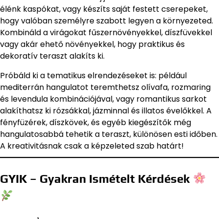
élénk kaspókat, vagy készíts saját festett cserepeket,
hogy valóban személyre szabott legyen a környezeted.
Kombináld a virágokat fűszernövényekkel, díszfüvekkel
vagy akár ehető növényekkel, hogy praktikus és
dekoratív teraszt alakíts ki.
Próbáld ki a tematikus elrendezéseket is: például
mediterrán hangulatot teremthetsz olívafa, rozmaring
és levendula kombinációjával, vagy romantikus sarkot
alakíthatsz ki rózsákkal, jázminnal és illatos évelőkkel. A
fényfüzérek, díszkövek, és egyéb kiegészítők még
hangulatosabbá tehetik a teraszt, különösen esti időben.
A kreativitásnak csak a képzeleted szab határt!
GYIK – Gyakran Ismételt Kérdések