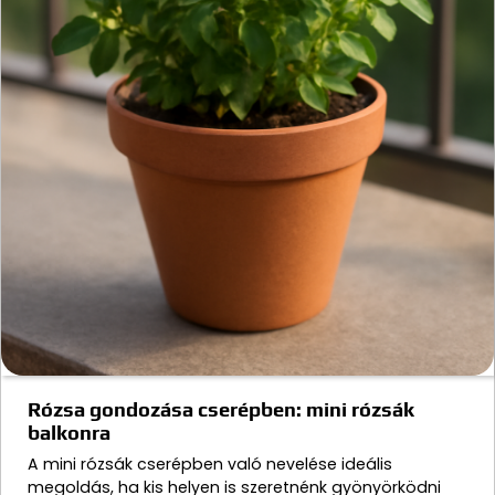
Rózsa gondozása cserépben: mini rózsák
balkonra
A mini rózsák cserépben való nevelése ideális
megoldás, ha kis helyen is szeretnénk gyönyörködni