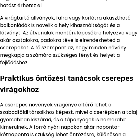
hatást érhetsz el.
A virágtartó állványok, falra vagy korlátra akasztható
balkonládák is növelik a hely kihasználtságát és a
látványt. Az útvonalak mentén, lépcsőkre helyezve vagy
akár asztalokra, padokra téve is elrendezheted a
cserepeket. A fő szempont az, hogy minden növény
megkapja a számára szükséges fényt és helyet a
fejlődéshez.
Praktikus öntözési tanácsok cserepes
virágokhoz
A cserepes növények vízigénye eltérő lehet a
szabadföldi társaikhoz képest, mivel a cserépben a talaj
gyorsabban kiszárad, és a tápanyagok is hamarabb
kimerülnek. A forró nyári napokon akár naponta-
kétnaponta is szükség lehet öntözésre, különösen a