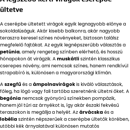
ültetve
A cserépbe ültetett virágok egyik legnagyobb előnye a
sokoldalúságuk. Akár kisebb balkonra, akár nagyobb
teraszra keresel színes növényeket, biztosan találsz
megfelelő fajtákat. Az egyik legnépszerűbb választás a
petúnia
, amely rengeteg színben elérhető, és hosszú
hónapokon át virágzik. A
muskátli
szintén klasszikus
cserepes növény, ami nemcsak színes, hanem rendkívül
strapabíró is, különösen a magyarországi klímán.
A
szegfű
és a
ámpolnavirágok
is kiváló választások,
főleg, ha lógó vagy fali tartóba szeretnénk ültetni őket. A
begónia
nemcsak gyönyörű színekben pompázik,
hanem jól tűri az árnyékot is, így akár északi fekvésű
teraszokon is megállja a helyét. Az
árvácska
és a
lobélia
szintén népszerűek a cserépbe ültetők körében,
utóbbi kék árnyalatával különösen mutatós