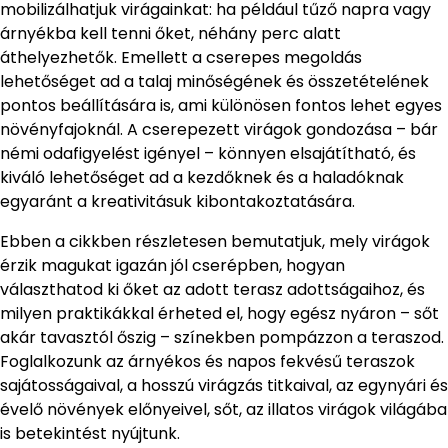
mobilizálhatjuk virágainkat: ha például tűző napra vagy
árnyékba kell tenni őket, néhány perc alatt
áthelyezhetők. Emellett a cserepes megoldás
lehetőséget ad a talaj minőségének és összetételének
pontos beállítására is, ami különösen fontos lehet egyes
növényfajoknál. A cserepezett virágok gondozása – bár
némi odafigyelést igényel – könnyen elsajátítható, és
kiváló lehetőséget ad a kezdőknek és a haladóknak
egyaránt a kreativitásuk kibontakoztatására.
Ebben a cikkben részletesen bemutatjuk, mely virágok
érzik magukat igazán jól cserépben, hogyan
választhatod ki őket az adott terasz adottságaihoz, és
milyen praktikákkal érheted el, hogy egész nyáron – sőt
akár tavasztól őszig – színekben pompázzon a teraszod.
Foglalkozunk az árnyékos és napos fekvésű teraszok
sajátosságaival, a hosszú virágzás titkaival, az egynyári és
évelő növények előnyeivel, sőt, az illatos virágok világába
is betekintést nyújtunk.