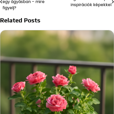
egy ágyásban – mire
inspirációk képekkel
navigáció
figyelj?
Related Posts