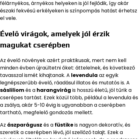
félárnyékos, árnyékos helyeken is jól fejlődik, így akár
északi fekvésű erkélyeken is színpompás hatást érhetsz
el vele.
Évelő virágok, amelyek jól érzik
magukat cserépben
Az évelő növények azért praktikusak, mert nem kell
minden évben újraültetni őket: áttelelnek, és következő
tavasszal ismét kihajtanak. A
levendula
az egyik
legnépszerűbb évelő, ráadásul illatos és mutatós is. A
sásliliom
és a
harangvirág
is hosszú életű, jól tűrik a
cserépes tartást. Ezek közül több, például a levendula és
a zsálya, akár 5-10 évig is ugyanabban a cserépben
tartható, megfelelő gondozás mellett.
Az
ászparágusz
és a
füstike
is nagyon dekoratív, és
szeretik a cserépben lévő, jól szellőző talajt. Ezek a