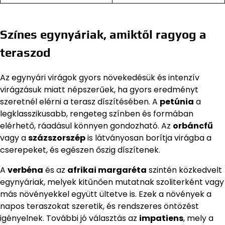
Színes egynyáriak, amiktől ragyog a
teraszod
Az egynyári virágok gyors növekedésük és intenzív
virágzásuk miatt népszerűek, ha gyors eredményt
szeretnél elérni a terasz díszítésében. A
petúnia
a
legklasszikusabb, rengeteg színben és formában
elérhető, ráadásul könnyen gondozható. Az
orbáncfű
vagy a
százszorszép
is látványosan borítja virágba a
cserepeket, és egészen őszig díszítenek.
A
verbéna
és az
afrikai margaréta
szintén közkedvelt
egynyáriak, melyek kitűnően mutatnak szoliterként vagy
más növényekkel együtt ültetve is. Ezek a növények a
napos teraszokat szeretik, és rendszeres öntözést
igényelnek. További jó választás az
impatiens
, mely a