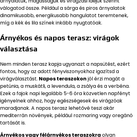
árnyalatuk, magasságuk és virágzási idejük szerint
válogatod össze. Például a sárga és piros árnyalatok
dinamikusabb, energikusabb hangulatot teremtenek,
míg a kék és lila színek inkább nyugtatóak.
Árnyékos és napos terasz: virágok
választása
Nem minden terasz kapja ugyanazt a napsütést, ezért
fontos, hogy az adott fényviszonyokhoz igazítsd a
virágválasztást.
Napos teraszokon
jól érzi magát a
petúnia, a muskátli, a levendula, a zsálya és a verbéna.
Ezek a fajok napi legalább 5-6 óra közvetlen napfényt
igényelnek ahhoz, hogy egészségesek és virágzóak
maradjanak. A napos terasz lehetővé teszi akár
mediterrán növények, például rozmaring vagy oregánó
tartását is.
Árnyékos vagy félárnyékos teraszokra
olyan