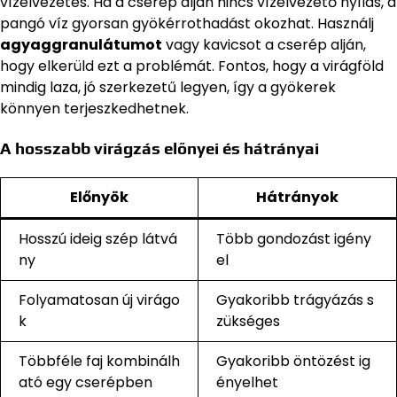
vízelvezetés. Ha a cserép alján nincs vízelvezető nyílás, a
pangó víz gyorsan gyökérrothadást okozhat. Használj
agyaggranulátumot
vagy kavicsot a cserép alján,
hogy elkerüld ezt a problémát. Fontos, hogy a virágföld
mindig laza, jó szerkezetű legyen, így a gyökerek
könnyen terjeszkedhetnek.
A hosszabb virágzás előnyei és hátrányai
Előnyök
Hátrányok
Hosszú ideig szép látvá
Több gondozást igény
ny
el
Folyamatosan új virágo
Gyakoribb trágyázás s
k
zükséges
Többféle faj kombinálh
Gyakoribb öntözést ig
ató egy cserépben
ényelhet