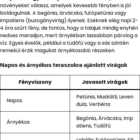
növényeket válassz, amelyek kevesebb fényben is jól
boldogulnak. A begónia, árvácska, futópetúnia vagy
impatiens (buzogányvirág) ilyenek. Ezeknek elég napi 2-
4 óra szűrt fény, de fontos, hogy a talajuk mindig enyhén
nedves maradjon, mert árnyékban lassabban párolog a
víz. Egyes évelők, például a tüdőfű vagy a sás szintén
remekül érzik magukat árnyékosabb részeken.
Napos és árnyékos teraszokra ajánlott virágok
Fényviszony
Javasolt virágok
Petúnia, Muskátli, Leven
Napos
dula, Verbéna
Begónia, Árvácska, Imp
Árnyékos
atiens, Tüdőfű
Lobélia, Futópetúnia, Sá