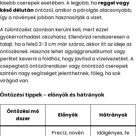
kisebb cserepek esetében. A legjobb, ha
reggel vagy
késő délután
öntözöl, amikor a párolgás alacsonyabb,
így a növények jobban hasznosítják a vizet.
A túlöntözést azonban kerülni kell, mert ezzel
gyökérrothadást okozhatsz. Ellenőrizd rendszeresen a
talajt: ha a felső 2-3 cm már száraz, akkor itt az ideje az
öntözésnek. Hasznos lehet agyaggranulátumot vagy
perlitet keverni a földhöz, hogy javítsd a vízelvezetést. A
csepegtető öntözőrendszer vagy önöntöző cserepek
szintén nagy segítséget jelenthetnek, főleg, ha sok
virágod van.
Öntözési tippek – előnyök és hátrányok
Öntözési mó
Előnyök
Hátrányok
dszer
Precíz, növén
Időigényes, fe