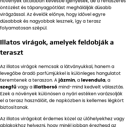
növények általában kevésbé igényesek, de a rendszeres
öntözést és tápanyagpótlást meghálálják dúsabb
virágzással. Az évelők előnye, hogy idővel egyre
dúsabbak és nagyobbak lesznek, így a terasz
folyamatosan szépül.
Illatos virágok, amelyek feldobják a
teraszt
Az illatos virágok nemcsak a látványukkal, hanem a
levegőbe áradó parfümjükkel is különleges hangulatot
teremtenek a teraszon. A
jázmin
, a
levendula
, a
szegfű
vagy a
illatborsó
mind-mind kedvelt választás.
Ezek a növények különösen a nyári estéken varázsolják
el a terasz használóit, de napközben is kellemes légkört
biztosítanak.
Az illatos virágokat érdemes közel az ülőhelyekhez vagy
ablakokhoz helyezni, hogy minél jobban érezhesd az