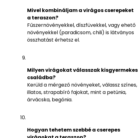
Mivel kombináljam a virágos cserepeket
a teraszon?
Fűszernövényekkel, díszfüvekkel, vagy ehető
növényekkel (paradicsom, chili) is látványos
összhatást érhetsz el.
Milyen virágokat válasszak kisgyermekes
családba?
Kerüld a mérgező növényeket, válassz színes,
illatos, strapabíró fajokat, mint a petúnia,
árvácska, begónia.
Hogyan tehetem szebbé a cserepes
virágokat a teraszon?