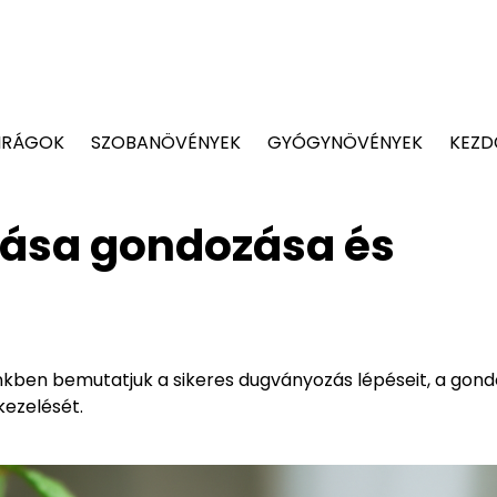
IRÁGOK
SZOBANÖVÉNYEK
GYÓGYNÖVÉNYEK
KEZD
ása gondozása és
künkben bemutatjuk a sikeres dugványozás lépéseit, a gon
kezelését.