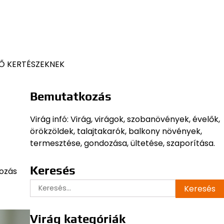
Ő KERTÉSZEKNEK
Bemutatkozás
Virág infó: Virág, virágok, szobanövények, évelők,
örökzöldek, talajtakarók, balkony növények,
termesztése, gondozása, ültetése, szaporítása.
Keresés
dozás
Keresés:
Virág kategóriák