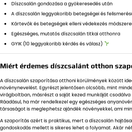
Díszcsalán gondozása a gyökeresedés után
A díszcsalán leggyakoribb betegségei és felismerés
Kártevők és betegségek elleni védekezés módszere
Egészséges, mutatós díszcsalán titkai otthonra
GYIK (10 leggyakoribb kérdés és válasz)
Miért érdemes díszcsalánt otthon szap
A díszcsalán szaporítása otthoni körülmények között ideáli
növénynevelést. Egyrészt jelentősen olcsóbb, mint mind
virágboltban, másrészt a saját kezed munkáját csodálva 
Ráadásul, ha már rendelkezel egy egészséges anyanövénn
társaságot is meglephetsz ajándék növényekkel, ami mi
A szaporítás azért is praktikus, mert a díszcsalán hajt
gondoskodás mellett is sikeres lehet a folyamat. Akár né