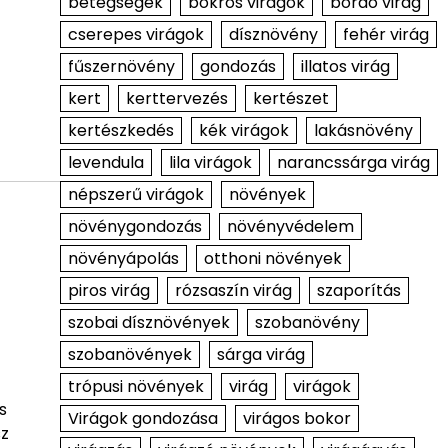
betegségek
bokros virágok
bordó virág
cserepes virágok
dísznövény
fehér virág
fűszernövény
gondozás
illatos virág
kert
kerttervezés
kertészet
kertészkedés
kék virágok
lakásnövény
levendula
lila virágok
narancssárga virág
népszerű virágok
növények
növénygondozás
növényvédelem
növényápolás
otthoni növények
piros virág
rózsaszín virág
szaporítás
szobai dísznövények
szobanövény
szobanövények
sárga virág
trópusi növények
virág
virágok
s
Virágok gondozása
virágos bokor
sz