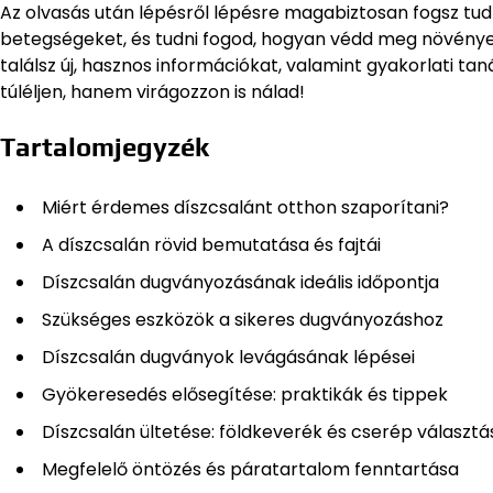
Az olvasás után lépésről lépésre magabiztosan fogsz tud
betegségeket, és tudni fogod, hogyan védd meg növényei
találsz új, hasznos információkat, valamint gyakorlati t
túléljen, hanem virágozzon is nálad!
Tartalomjegyzék
Miért érdemes díszcsalánt otthon szaporítani?
A díszcsalán rövid bemutatása és fajtái
Díszcsalán dugványozásának ideális időpontja
Szükséges eszközök a sikeres dugványozáshoz
Díszcsalán dugványok levágásának lépései
Gyökeresedés elősegítése: praktikák és tippek
Díszcsalán ültetése: földkeverék és cserép választá
Megfelelő öntözés és páratartalom fenntartása