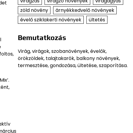
virágzás
virágzó növények
virágágyás
idet
zöld növény
árnyékkedvelő növények
évelő sziklakerti növények
ültetés
Bemutatkozás
l
e
Virág, virágok, szobanövények, évelők,
foltos,
örökzöldek, talajtakarók, balkony növények,
termesztése, gondozása, ültetése, szaporítása.
Mix’.
ént,
aktív
március