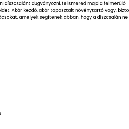
ni díszcsalánt dugványozni, felismered majd a felmerülő
det. Akár kezdő, akár tapasztalt növénytartó vagy, bizt
anácsokat, amelyek segítenek abban, hogy a díszcsalán ne
s