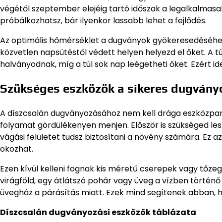
végétől szeptember elejéig tartó időszak a legalkalmasabb,
próbálkozhatsz, bár ilyenkor lassabb lehet a fejlődés.
Az optimális hőmérséklet a dugványok gyökeresedéséhez 2
közvetlen napsütéstől védett helyen helyezd el őket. A 
halványodnak, míg a túl sok nap leégetheti őket. Ezért id
Szükséges eszközök a sikeres dugvány
A díszcsalán dugványozásához nem kell drága eszközpar
folyamat gördülékenyen menjen. Először is szükséged lesz 
vágási felületet tudsz biztosítani a növény számára. Ez 
okozhat.
Ezen kívül kelleni fognak kis méretű cserepek vagy tőz
virágföld, egy átlátszó pohár vagy üveg a vízben történő
üvegház a párásítás miatt. Ezek mind segítenek abban
Díszcsalán dugványozási eszközök táblázata