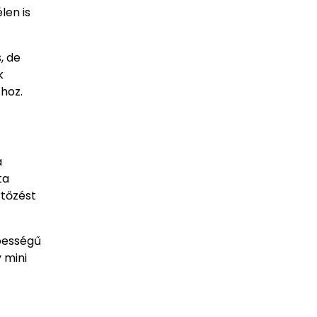
len is
, de
k
shoz.
a
ta
rtőzést
épességű
 mini