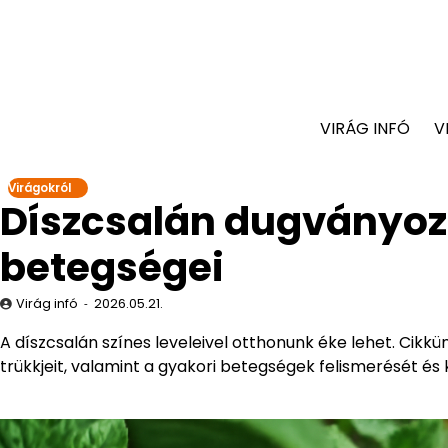
VIRÁG INFÓ
V
Virágokról
Díszcsalán dugványoz
betegségei
Virág infó
2026.05.21.
A díszcsalán színes leveleivel otthonunk éke lehet. Cik
trükkjeit, valamint a gyakori betegségek felismerését és 