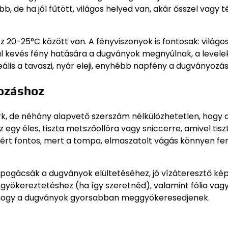
 de ha jól fűtött, világos helyed van, akár ősszel vagy té
0-25°C között van. A fényviszonyok is fontosak: világos
túl kevés fény hatására a dugványok megnyúlnak, a levele
eális a tavaszi, nyár eleji, enyhébb napfény a dugványozá
ozáshoz
k, de néhány alapvető szerszám nélkülözhetetlen, hogy 
egy éles, tiszta metszőollóra vagy sniccerre, amivel tisz
azért fontos, mert a tompa, elmaszatolt vágás könnyen fe
egpogácsák a dugványok elültetéséhez, jó vízáteresztő k
 gyökereztetéshez (ha így szeretnéd), valamint fólia vagy
, hogy a dugványok gyorsabban meggyökeresedjenek.