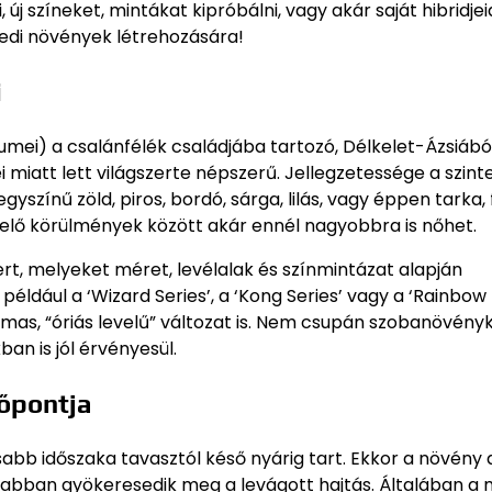
új színeket, mintákat kipróbálni, vagy akár saját hibridje
yedi növények létrehozására!
i
lumei) a csalánfélék családjába tartozó, Délkelet-Ázsiábó
miatt lett világszerte népszerű. Jellegzetessége a szint
yszínű zöld, piros, bordó, sárga, lilás, vagy éppen tarka, 
elő körülmények között akár ennél nagyobbra is nőhet.
ert, melyeket méret, levélalak és színmintázat alapján
éldául a ‘Wizard Series’, a ‘Kong Series’ vagy a ‘Rainbow 
mas, “óriás levelű” változat is. Nem csupán szobanövényk
an is jól érvényesül.
őpontja
abb időszaka tavasztól késő nyárig tart. Ekkor a növény 
abban gyökeresedik meg a levágott hajtás. Általában a 