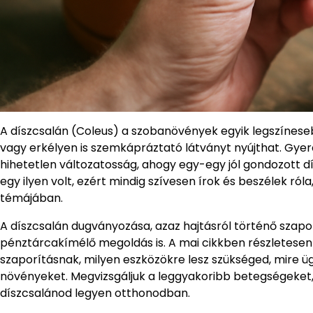
A díszcsalán (Coleus) a szobanövények egyik legszínes
vagy erkélyen is szemkápráztató látványt nyújthat. Gyer
hihetetlen változatosság, ahogy egy-egy jól gondozott d
egy ilyen volt, ezért mindig szívesen írok és beszélek r
témájában.
A díszcsalán dugványozása, azaz hajtásról történő szap
pénztárcakímélő megoldás is. A mai cikkben részletese
szaporításnak, milyen eszközökre lesz szükséged, mire ü
növényeket. Megvizsgáljuk a leggyakoribb betegségeket, 
díszcsalánod legyen otthonodban.