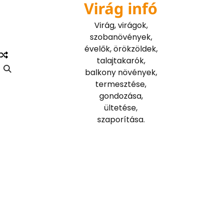
Virág infó
Skip
to
Virág, virágok,
content
szobanövények,
évelők, örökzöldek,
talajtakarók,
balkony növények,
termesztése,
gondozása,
ültetése,
szaporítása.