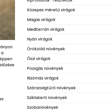
Kipróbáltuk-Teszteltük
Közepes méretű virágok
Magas virágok
Mediterrán virágok
Nyári virágok
rkányon
Örökzöld növények
 a
Őszi virágok
m éppen
gelőzése
Pozsgás növények
Rizómás virágok
Szárazságtűrő növények
Sziklakerti növények
es
Szobanövények