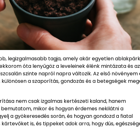
ebb, legizgalmasabb tagja, amely akár egyetlen ablakpá
ekkorom óta lenyűgöz a leveleinek élénk mintázata és az
íszcsalán szinte napról napra változik. Az első növénye
óla, különösen a szaporítás, gondozás és a betegségek me
orítása nem csak izgalmas kertészeti kaland, hanem
n bemutatom, mikor és hogyan érdemes nekilátni a
gyelj a gyökeresedés során, és hogyan gondozd a fiatal
kártevőket is, és tippeket adok arra, hogy dús, egészség