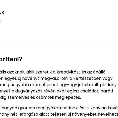
ük
i
orítani?
s azoknak, akik szeretik a kreativitást és az önálló
en egyes új növényt megvásárolni a kertészetben vagy
még nagyobb örömöt jelent egy-egy jól sikerült példány.
yel, a dugványozás révén akár egész családot, baráti
ndig személyes és örömteli meglepetés.
ásai nagyon gyorsan meggyökeresednek, és viszonylag kevé
hány hét leforgása alatt teljesen új növényeket nevelhet