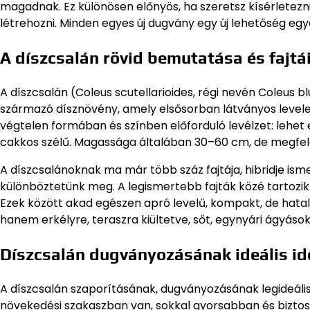
magadnak. Ez különösen előnyös, ha szeretsz kísérletezni, 
létrehozni. Minden egyes új dugvány egy új lehetőség eg
A díszcsalán rövid bemutatása és fajtá
A díszcsalán (Coleus scutellarioides, régi nevén Coleus b
származó dísznövény, amely elsősorban látványos levelei 
végtelen formában és színben előforduló levélzet: lehet eg
cakkos szélű. Magassága általában 30–60 cm, de megfel
A díszcsalánoknak ma már több száz fajtája, hibridje ism
különböztetünk meg. A legismertebb fajták közé tartozik p
Ezek között akad egészen apró levelű, kompakt, de hatal
hanem erkélyre, teraszra kiültetve, sőt, egynyári ágyásokb
Díszcsalán dugványozásának ideális id
A díszcsalán szaporításának, dugványozásának legideális
növekedési szakaszban van, sokkal gyorsabban és biztos