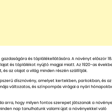
 gazdaságára és táplálékellátására. A növényt először 18
ajat és táplálékot nyújtó magjai miatt. Az 1920-as évekb
 és az olajat a világ minden részén szállítják.
épszerű dísznövény, amelyet kertekben, parkokban, és az
mája változatos, és színpompás virágai a nyári hónapokb
a arra, hogy milyen fontos szerepet játszanak a növény
minden nap tanulhatunk valami újat a növényekkel való