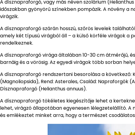
A dísznapraforgó, vagy más néven szolárium (Helianthus a
időszakban gyönyörű színekben pompázik. A növény a nap
virágzik.
A dísznapraforgó szárán hosszú, szőrös levelek található
amely két típusú virágból áll – a külső körféle virágok a
rendelkeznek.
A dísznapraforgó virága általában 10-30 cm átmérőjű, é
barnáig és a vörösig. Az egyedi virágok több sorban hel
A dísznapraforgó rendszertani besorolása a következő: K
(Magnoliopsida), Rend: Asterales, Család: Napraforgók (
Dísznapraforgó (Helianthus annuus).
A dísznapraforgó tökéletes kiegészítője lehet a kertekn
lehet, virágzó állapotában egyenesen lélegzetelállító. 
és emlékeztet minket arra, hogy a természet csodálato