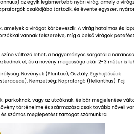
nnuus) az egyik legismertebb nyári virág, amely a virágz
raforgók családjába tartozik, és évente egyszer, nyáro
k, amelyek a virágot körbeveszik. A virág hatalmas és lap
 porzókkal vannak felszerelve, míg a belső virágok petefés
s színe változó lehet, a hagyományos sárgától a narancs
yezkednek el, és a növény magassága akár 2-3 méter is le
irályság: Növények (Plantae), Osztály: Egyhajtásúak
Asteraceae), Nemzetség: Napraforgó (Helianthus), Faj:
ek, parkoknak, vagy az utcáknak, és bár megjelenése vált
A növény történelme és származása csak tovább növeli var
s és számos meglepetést tartogat számunkra.