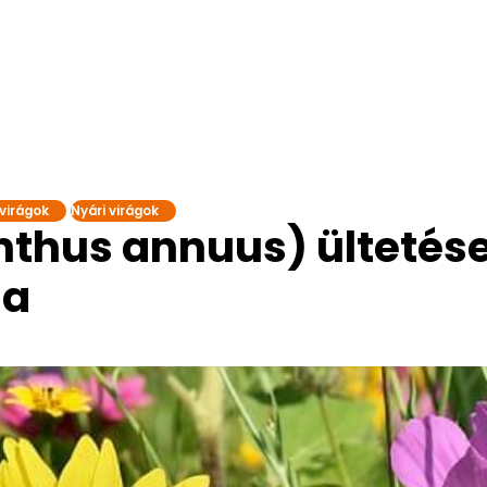
virágok
Nyári virágok
nthus annuus) ültetése
sa