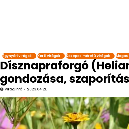
Egynyári virágok
Kerti virágok
Közepes méretű virágok
Magas 
Dísznapraforgó (Helia
gondozása, szaporítá
Virág infó
2023.04.21.