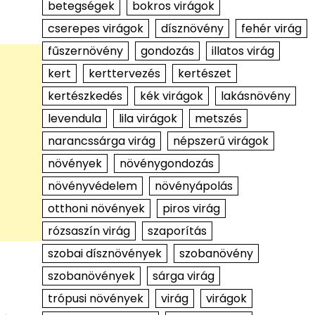
betegségek
bokros virágok
cserepes virágok
dísznövény
fehér virág
fűszernövény
gondozás
illatos virág
kert
kerttervezés
kertészet
kertészkedés
kék virágok
lakásnövény
levendula
lila virágok
metszés
narancssárga virág
népszerű virágok
növények
növénygondozás
növényvédelem
növényápolás
otthoni növények
piros virág
rózsaszín virág
szaporítás
szobai dísznövények
szobanövény
szobanövények
sárga virág
trópusi növények
virág
virágok