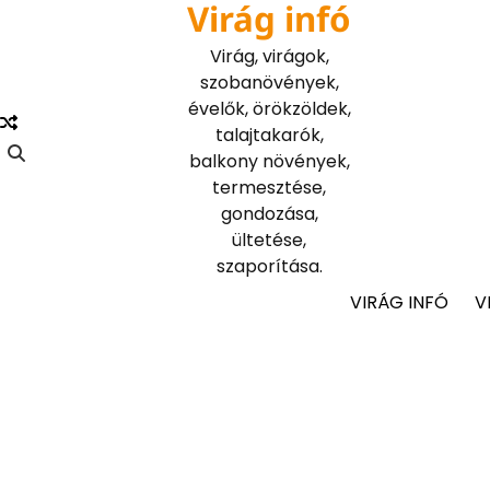
Virág infó
Skip
to
Virág, virágok,
content
szobanövények,
évelők, örökzöldek,
talajtakarók,
balkony növények,
termesztése,
gondozása,
ültetése,
szaporítása.
VIRÁG INFÓ
V