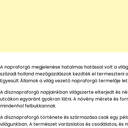
A napraforgó megjelenése hatalmas hatással volt a világ
századi holland mezőgazdászok kezdték el termeszteni ol
Egyesült Államok a világ vezető napraforgó termelője lett,
A dísznapraforgó napjainkban világszerte elterjedt és n
utcákon egyaránt gyakran látni. A növény mérete és for
mindenhol felbukkannak.
A dísznapraforgó története és származása csak egy péld
világunkban. A természet varázslatos és csodálatos, és 