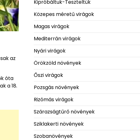
Kipróbáltuk-Teszteltük
Közepes méretű virágok
Magas virágok
Mediterrán virágok
Nyári virágok
csak az
Örökzöld növények
Őszi virágok
ők óta
k a 18.
Pozsgás növények
Rizómás virágok
Szárazságtűrő növények
Sziklakerti növények
Szobanövények