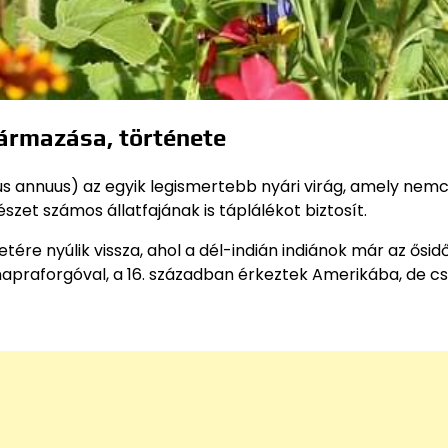
ármazása, története
us annuus) az egyik legismertebb nyári virág, amely nem
et számos állatfajának is táplálékot biztosít.
ére nyúlik vissza, ahol a dél-indián indiánok már az ősid
napraforgóval, a 16. században érkeztek Amerikába, de csa