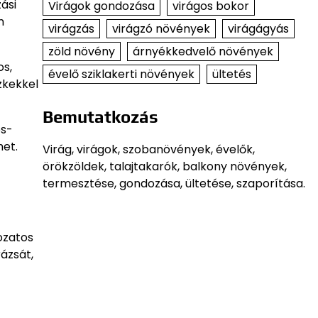
ási
Virágok gondozása
virágos bokor
n
virágzás
virágzó növények
virágágyás
zöld növény
árnyékkedvelő növények
os,
évelő sziklakerti növények
ültetés
zkekkel
Bemutatkozás
os-
het.
Virág, virágok, szobanövények, évelők,
örökzöldek, talajtakarók, balkony növények,
termesztése, gondozása, ültetése, szaporítása.
ozatos
ázsát,