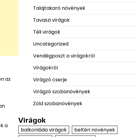
Talajtakaró növények
Tavaszi virágok
Téli virágok
Uncategorized
Vendégposzt a virágokról
Virágokról
.
en az
Virágzó cserje
Virágzó szobanövények
Zöld szobanövények
an
Virágok
ek a
balkonláda virágok
beltéri növények