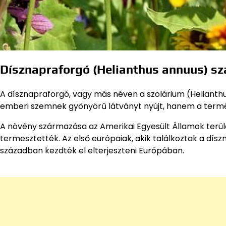
Dísznapraforgó (Helianthus annuus) sz
A dísznapraforgó, vagy más néven a szolárium (Helianth
emberi szemnek gyönyörű látványt nyújt, hanem a termész
A növény származása az Amerikai Egyesült Államok terület
termesztették. Az első európaiak, akik találkoztak a dísz
században kezdték el elterjeszteni Európában.