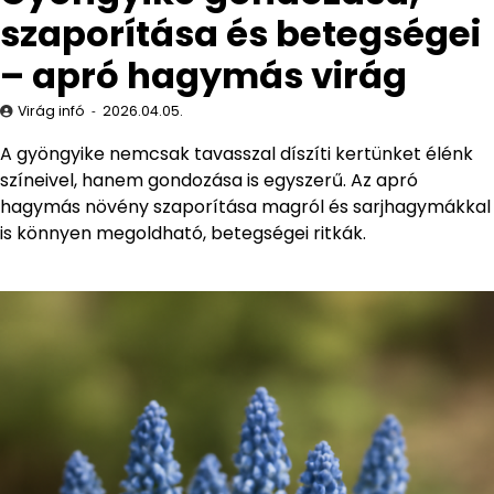
szaporítása és betegségei
– apró hagymás virág
Virág infó
2026.04.05.
A gyöngyike nemcsak tavasszal díszíti kertünket élénk
színeivel, hanem gondozása is egyszerű. Az apró
hagymás növény szaporítása magról és sarjhagymákkal
is könnyen megoldható, betegségei ritkák.