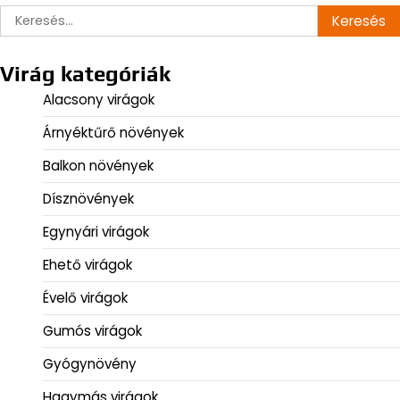
Keresés:
Virág kategóriák
Alacsony virágok
Árnyéktűrő növények
Balkon növények
Dísznövények
Egynyári virágok
Ehető virágok
Évelő virágok
Gumós virágok
Gyógynövény
Hagymás virágok