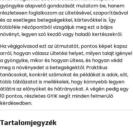
gyöngyike alapvető gondozását mutatom be, hanem
részletesen foglalkozom az ültetésével, szaporításával
és az esetleges betegségekkel, kártevőkkel is. Így
többféle nézőpontból vizsgáljuk meg ezt a bájos
növényt, legyen szó kezdő vagy haladó kertészekről.
Ha végigolvasod ezt az útmutatót, pontos képet kapsz
arról, hogyan válassz ültetési helyet, milyen talajt igényel
a gyöngyike, mikor és hogyan ültess, és hogyan védd
meg a növényedet a betegségektől. Praktikus
tanácsokat, konkrét számokat és példákat is adok, sőt,
több táblázatot is mellékelek, hogy könnyebb legyen
átlátni az előnyöket és hátrányokat. A végén pedig egy
10 pontos, részletes GYIK segít minden felmerülő
kérdésedben.
Tartalomjegyzék