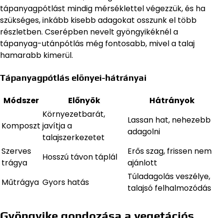
tápanyagpótlást mindig mérséklettel végezzük, és ha
szükséges, inkább kisebb adagokat osszunk el több
részletben. Cserépben nevelt gyöngyikéknél a
tápanyag-utánpótlás még fontosabb, mivel a talaj
hamarabb kimerül.
Tápanyagpótlás előnyei-hátrányai
Módszer
Előnyök
Hátrányok
Környezetbarát,
Lassan hat, nehezebb
Komposzt
javítja a
adagolni
talajszerkezetet
Szerves
Erős szag, frissen nem
Hosszú távon táplál
trágya
ajánlott
Túladagolás veszélye,
Műtrágya
Gyors hatás
talajsó felhalmozódás
Gyöngyike gondozása a vegetációs