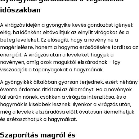
időszakban
A virágzás idején a gyöngyike kevés gondozást igényel:
elég, ha időnként eltávolítjuk az elnyílt virágokat és a
beteg leveleket. Ez elősegíti, hogy a növény ne a
magérlelésre, hanem a hagyma erősödésére fordítsa az
energiáit. A virágzás után a leveleket hagyjuk a
növényen, amíg azok maguktól elszáradnak – így
visszaadják a tápanyagokat a hagymának.
A gyöngyikék általában gyorsan terjednek, ezért néhány
évente érdemes ritkítani az állományt. Ha a növények
túl sűrűn nőnek, csökken a virágzás intenzitása, és a
hagymák is kisebbek lesznek. Ilyenkor a virágzás után,
még a levelek elszáradása előtt óvatosan kiemelhetjük
és szétoszthatjuk a hagymákat.
Szaporítás magról és