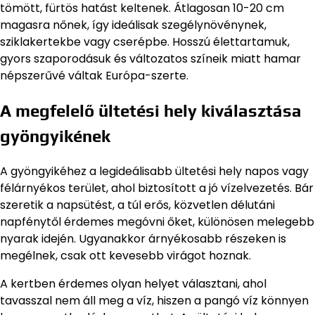
tömött, fürtös hatást keltenek. Átlagosan 10-20 cm
magasra nőnek, így ideálisak szegélynövénynek,
sziklakertekbe vagy cserépbe. Hosszú élettartamuk,
gyors szaporodásuk és változatos színeik miatt hamar
népszerűvé váltak Európa-szerte.
A megfelelő ültetési hely kiválasztása
gyöngyikének
A gyöngyikéhez a legideálisabb ültetési hely napos vagy
félárnyékos terület, ahol biztosított a jó vízelvezetés. Bár
szeretik a napsütést, a túl erős, közvetlen délutáni
napfénytől érdemes megóvni őket, különösen melegebb
nyarak idején. Ugyanakkor árnyékosabb részeken is
megélnek, csak ott kevesebb virágot hoznak.
A kertben érdemes olyan helyet választani, ahol
tavasszal nem áll meg a víz, hiszen a pangó víz könnyen