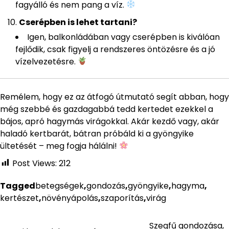
fagyálló és nem pang a víz.
Cserépben is lehet tartani?
Igen, balkonládában vagy cserépben is kiválóan
fejlődik, csak figyelj a rendszeres öntözésre és a jó
vízelvezetésre.
Remélem, hogy ez az átfogó útmutató segít abban, hogy
még szebbé és gazdagabbá tedd kertedet ezekkel a
bájos, apró hagymás virágokkal. Akár kezdő vagy, akár
haladó kertbarát, bátran próbáld ki a gyöngyike
ültetését – meg fogja hálálni!
Post Views:
212
Tagged
betegségek
,
gondozás
,
gyöngyike
,
hagyma
,
kertészet
,
növényápolás
,
szaporítás
,
virág
Szegfű gondozása,
Bejegyzés