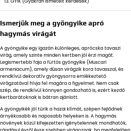
GYIK (Gyakran ismételt kérdések)
Ismerjük meg a gyöngyike apró
hagymás virágát
A gyöngyike egy igazán különleges, aprócska tavaszi
virág, amely szinte minden kertben jól érzi magát.
Legismertebb faja a fürtös gyöngyike (Muscari
armeniacum), amely dúsan virágzik kora tavasszal, és
rendkívül dekoratív gyöngysorra emlékeztető
virágzatával hívja fel magára a figyelmet. Nem csak
szép, de rendkívül könnyen gondozható is, ezért kezdő
kertbarátoknak is bátran ajánlott.
A gyöngyikék jól tűrik a hazai klímát, szépen fejlődnek
árnyékosabb és naposabb helyeken is. A hagymás
növények közül kifejezetten igénytelennek mondhatók,
ráadásul évről évre szebben virágoznak, ha megfelelően