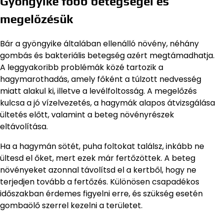
Gyöngyike főbb betegségei és
megelőzésük
Bár a gyöngyike általában ellenálló növény, néhány
gombás és bakteriális betegség azért megtámadhatja.
A leggyakoribb problémák közé tartozik a
hagymarothadás, amely főként a túlzott nedvesség
miatt alakul ki, illetve a levélfoltosság. A megelőzés
kulcsa a jó vízelvezetés, a hagymák alapos átvizsgálása
ültetés előtt, valamint a beteg növényrészek
eltávolítása.
Ha a hagymán sötét, puha foltokat találsz, inkább ne
ültesd el őket, mert ezek már fertőzöttek. A beteg
növényeket azonnal távolítsd el a kertből, hogy ne
terjedjen tovább a fertőzés. Különösen csapadékos
időszakban érdemes figyelni erre, és szükség esetén
gombaölő szerrel kezelni a területet.