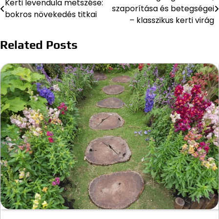
Kerti levendula metszése:
szaporítása és betegségei
bokros növekedés titkai
navigáció
– klasszikus kerti virág
Related Posts