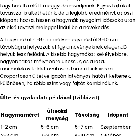
fagy beállta előtt meggyökeresedjenek. Egyes fajtákat
tavasszal is ültethetünk, de a legjobb eredményt az őszi
időpont hozza, hiszen a hagymák nyugalmi időszaka után
az első tavaszi meleggel indul be a növekedés.
A hagymákat 6-8 cm mélyre, egymástól 8-10 cm
távolságra helyezzük el, így a növényeknek elegendő
helyük lesz fejlődni. A kisebb hagymákat sekélyebbre,
nagyobbakat mélyebbre ültessük, és a laza,
morzsalékos földet óvatosan tömörítsük vissza.
Csoportosan ültetve igazán látványos hatást keltenek,
különösen, ha több színt vagy fajtát kombinálunk.
Ültetés gyakorlati példával (táblázat)
Ültetési
Hagymaméret
Távolság
Időpont
mélység
1-2 cm
5-6 cm
5-7 cm
Szeptember
2-3 cm
7-8 cm
8-10 cm
Október