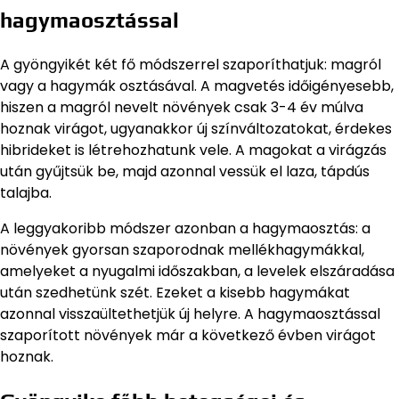
hagymaosztással
A gyöngyikét két fő módszerrel szaporíthatjuk: magról
vagy a hagymák osztásával. A magvetés időigényesebb,
hiszen a magról nevelt növények csak 3-4 év múlva
hoznak virágot, ugyanakkor új színváltozatokat, érdekes
hibrideket is létrehozhatunk vele. A magokat a virágzás
után gyűjtsük be, majd azonnal vessük el laza, tápdús
talajba.
A leggyakoribb módszer azonban a hagymaosztás: a
növények gyorsan szaporodnak mellékhagymákkal,
amelyeket a nyugalmi időszakban, a levelek elszáradása
után szedhetünk szét. Ezeket a kisebb hagymákat
azonnal visszaültethetjük új helyre. A hagymaosztással
szaporított növények már a következő évben virágot
hoznak.