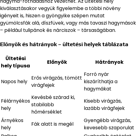
hagyma-rothadáshoz vezethet. Az ültetési hely
kiválasztásakor vegyük figyelembe a többi növény
igényeit is, hiszen a gyöngyike szépen mutat
gyümölcsfák alá, díszfüvek, vagy más tavaszi hagymások
– például tulipánok és nárciszok – társaságában.
Előnyök és hátrányok – ültetési helyek táblázata
Ültetési
Előnyök
Hátrányok
hely típusa
Forró nyár
Erős virágzás, tömött
Napos hely
kiszáríthatja a
virágfejek
hagymákat
Kevésbé szárad ki,
Félárnyékos
Kisebb virágzás,
stabilabb
hely
lazább virágfejek
hőmérséklet
Árnyékos
Gyengébb virágzás,
Fák alatt is megél
hely
kevesebb szaporulat