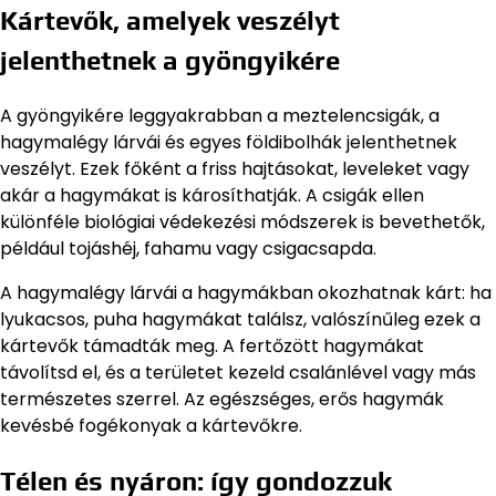
Kártevők, amelyek veszélyt
jelenthetnek a gyöngyikére
A gyöngyikére leggyakrabban a meztelencsigák, a
hagymalégy lárvái és egyes földibolhák jelenthetnek
veszélyt. Ezek főként a friss hajtásokat, leveleket vagy
akár a hagymákat is károsíthatják. A csigák ellen
különféle biológiai védekezési módszerek is bevethetők,
például tojáshéj, fahamu vagy csigacsapda.
A hagymalégy lárvái a hagymákban okozhatnak kárt: ha
lyukacsos, puha hagymákat találsz, valószínűleg ezek a
kártevők támadták meg. A fertőzött hagymákat
távolítsd el, és a területet kezeld csalánlével vagy más
természetes szerrel. Az egészséges, erős hagymák
kevésbé fogékonyak a kártevőkre.
Télen és nyáron: így gondozzuk