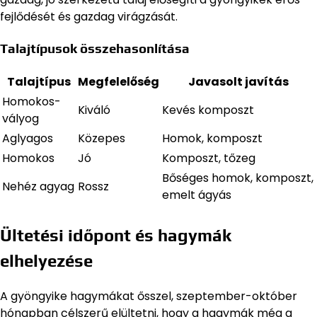
fejlődését és gazdag virágzását.
Talajtípusok összehasonlítása
Talajtípus
Megfelelőség
Javasolt javítás
Homokos-
Kiváló
Kevés komposzt
vályog
Aglyagos
Közepes
Homok, komposzt
Homokos
Jó
Komposzt, tőzeg
Bőséges homok, komposzt,
Nehéz agyag
Rossz
emelt ágyás
Ültetési időpont és hagymák
elhelyezése
A gyöngyike hagymákat ősszel, szeptember-október
hónapban célszerű elültetni, hogy a hagymák még a