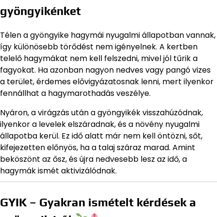
gyöngyikénket
Télen a gyöngyike hagymái nyugalmi állapotban vannak,
így különösebb törődést nem igényelnek. A kertben
telelő hagymákat nem kell felszedni, mivel jól tűrik a
fagyokat. Ha azonban nagyon nedves vagy pangó vizes
a terület, érdemes elővigyázatosnak lenni, mert ilyenkor
fennállhat a hagymarothadás veszélye.
Nyáron, a virágzás után a gyöngyikék visszahúzódnak,
ilyenkor a levelek elszáradnak, és a növény nyugalmi
állapotba kerül. Ez idő alatt már nem kell öntözni, sőt,
kifejezetten előnyös, ha a talaj száraz marad. Amint
beköszönt az ősz, és újra nedvesebb lesz az idő, a
hagymák ismét aktivizálódnak.
GYIK – Gyakran ismételt kérdések a