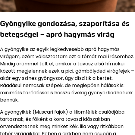
Gyöngyike gondozása, szaporítása és
betegségei – apró hagymás virág
A gyöngyike az egyik legkedvesebb apró hagymás
virágom, ezért választottam ezt a témát mai írásomhoz.
Mindig örömmel tölt el, amikor a tavasz első hírnökei
között megjelennek ezek a pici, gömbölyded virágfejek –
akár egy színes gyöngysor, úgy díszítik a kertet.
Ráadásul nemcsak szépek, de meglepően hálásak is:
minimális törődéssel is hosszú évekig gyönyörködhetünk
bennük.
A gyöngyikék (Muscari fajok) a liliomfélék családjába
tartoznak, és főként a kora tavaszi időszakban
örvendeztetnek meg minket kék, lila vagy ritkábban
fehér virágaikkal. Ebben a cikkben nem csupán a