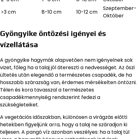
Szeptember-
>3 cm
8-10 cm
10-12 cm
Október
Gyöngyike öntözési igényei és
vízellátása
A gyöngyike hagymák alapvetően nem igényelnek sok
vizet, főleg ha a talaj jól átereszti a nedvességet. Az őszi
ültetés után elegendő a természetes csapadék, de ha
hosszabb szárazság van, érdemes mérsékelten öntözni.
Télen és kora tavasszal a természetes
csapadékmennyiség rendszerint fedezi a
szükségleteiket.
A vegetációs időszakban, különösen a virágzás előtti
hetekben figyeljünk arra, hogy a talaj ne száradjon ki
teljesen. A pangó víz azonban veszélyes: ha a talaj túl