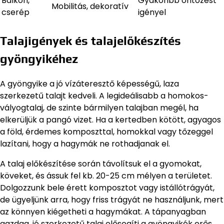
Balkon,
Gyakoribb öntözést
Mobilitás, dekoratív
cserép
igényel
Talajigények és talajelőkészítés
gyöngyikéhez
A gyöngyike a jó vízáteresztő képességű, laza
szerkezetű talajt kedveli. A legideálisabb a homokos-
vályogtalaj, de szinte bármilyen talajban megél, ha
elkerüljük a pangó vizet. Ha a kertedben kötött, agyagos
a föld, érdemes komposzttal, homokkal vagy tőzeggel
lazítani, hogy a hagymák ne rothadjanak el.
A talaj előkészítése során távolítsuk el a gyomokat,
köveket, és ássuk fel kb. 20-25 cm mélyen a területet.
Dolgozzunk bele érett komposztot vagy istállótrágyát,
de ügyeljünk arra, hogy friss trágyát ne használjunk, mert
az könnyen kiégetheti a hagymákat. A tápanyagban
gazdag, jó szerkezetű talaj elősegíti a gyöngyikék erős