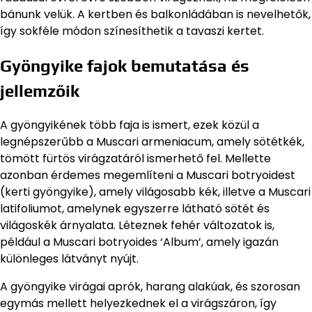
bánunk velük. A kertben és balkonládában is nevelhetők,
így sokféle módon színesíthetik a tavaszi kertet.
Gyöngyike fajok bemutatása és
jellemzőik
A gyöngyikének több faja is ismert, ezek közül a
legnépszerűbb a Muscari armeniacum, amely sötétkék,
tömött fürtös virágzatáról ismerhető fel. Mellette
azonban érdemes megemlíteni a Muscari botryoidest
(kerti gyöngyike), amely világosabb kék, illetve a Muscari
latifoliumot, amelynek egyszerre látható sötét és
világoskék árnyalata. Léteznek fehér változatok is,
például a Muscari botryoides ‘Album’, amely igazán
különleges látványt nyújt.
A gyöngyike virágai aprók, harang alakúak, és szorosan
egymás mellett helyezkednek el a virágszáron, így