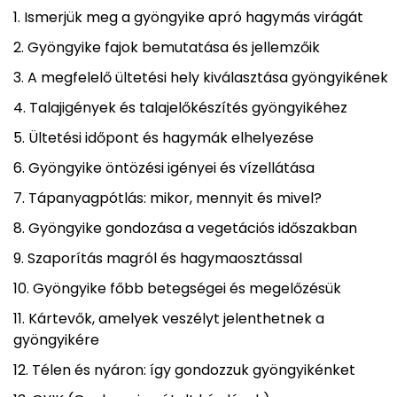
Ismerjük meg a gyöngyike apró hagymás virágát
Gyöngyike fajok bemutatása és jellemzőik
A megfelelő ültetési hely kiválasztása gyöngyikének
Talajigények és talajelőkészítés gyöngyikéhez
Ültetési időpont és hagymák elhelyezése
Gyöngyike öntözési igényei és vízellátása
Tápanyagpótlás: mikor, mennyit és mivel?
Gyöngyike gondozása a vegetációs időszakban
Szaporítás magról és hagymaosztással
Gyöngyike főbb betegségei és megelőzésük
Kártevők, amelyek veszélyt jelenthetnek a
gyöngyikére
Télen és nyáron: így gondozzuk gyöngyikénket