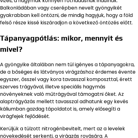
vizes, a hagymák könnyen rothadásnak indulnak.
Balkonládában vagy cserépben nevelt gyöngyikét
gyakrabban kell öntözni, de mindig hagyjuk, hogy a föld
felső része kissé kiszáradjon a következő öntözés előtt.
Tápanyagpótlás: mikor, mennyit és
mivel?
A gyöngyike általában nem túl igényes a tápanyagokra,
de a bőséges és látványos virágzáshoz érdemes évente
egyszer, ősszel vagy kora tavasszal komposzttal, érett
szerves trágyával, illetve speciális hagymás
növényeknek való műtrágyával támogatni őket. Az
alaptrágyázás mellett tavasszal adhatunk egy kevés
káliumban gazdag tápoldatot is, amely elősegíti a
virágfejek fejlődését.
Kerüljük a túlzott nitrogénbevitelt, mert az a levelek
növekedését serkenti, a virágzás rovására. A