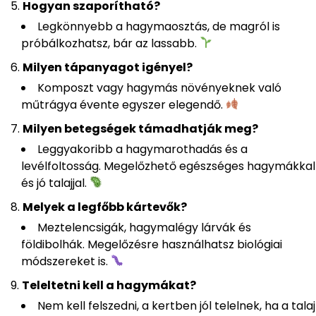
Hogyan szaporítható?
Legkönnyebb a hagymaosztás, de magról is
próbálkozhatsz, bár az lassabb.
Milyen tápanyagot igényel?
Komposzt vagy hagymás növényeknek való
műtrágya évente egyszer elegendő.
Milyen betegségek támadhatják meg?
Leggyakoribb a hagymarothadás és a
levélfoltosság. Megelőzhető egészséges hagymákkal
és jó talajjal.
Melyek a legfőbb kártevők?
Meztelencsigák, hagymalégy lárvák és
földibolhák. Megelőzésre használhatsz biológiai
módszereket is.
Teleltetni kell a hagymákat?
Nem kell felszedni, a kertben jól telelnek, ha a talaj