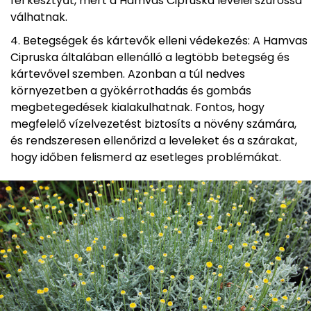
fel kesztyűt, mert a Hamvas Cipruska levelei szúróssá
válhatnak.
Betegségek és kártevők elleni védekezés: A Hamvas
Cipruska általában ellenálló a legtöbb betegség és
kártevővel szemben. Azonban a túl nedves
környezetben a gyökérrothadás és gombás
megbetegedések kialakulhatnak. Fontos, hogy
megfelelő vízelvezetést biztosíts a növény számára,
és rendszeresen ellenőrizd a leveleket és a szárakat,
hogy időben felismerd az esetleges problémákat.