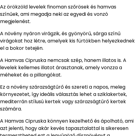
Az örökzöld levelek finoman szőrösek és hamvas
színűek, ami megadja neki az egyedi és vonzó
megjelenést.
A növény nyáron virágzik, és gyönyörű, sárga színű
virágokat hoz létre, amelyek kis fürtökben helyezkednek
el a bokor tetején.
A Hamvas Cipruska nemcsak szép, hanem illatos is. A
levelek kellemes illatot árasztanak, amely vonzza a
méheket és a pillangókat.
Ez a növény szárazságtűrő és szereti a napos, meleg
környezetet, így ideális választás lehet a sziklakertek,
mediterrán stílusú kertek vagy szárazságtűrő kertek
számára.
A Hamvas Cipruska könnyen kezelhető és ápolható, ami
azt jelenti, hogy akár kevés tapasztalattal is sikeresen
termesztheted ezt a lenyűgöző dísznövényt a