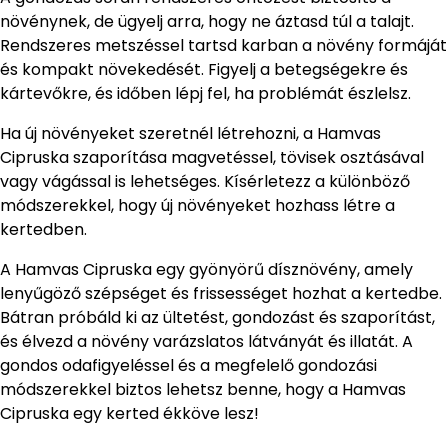
növénynek, de ügyelj arra, hogy ne áztasd túl a talajt.
Rendszeres metszéssel tartsd karban a növény formáját
és kompakt növekedését. Figyelj a betegségekre és
kártevőkre, és időben lépj fel, ha problémát észlelsz.
Ha új növényeket szeretnél létrehozni, a Hamvas
Cipruska szaporítása magvetéssel, tövisek osztásával
vagy vágással is lehetséges. Kísérletezz a különböző
módszerekkel, hogy új növényeket hozhass létre a
kertedben.
A Hamvas Cipruska egy gyönyörű dísznövény, amely
lenyűgöző szépséget és frissességet hozhat a kertedbe.
Bátran próbáld ki az ültetést, gondozást és szaporítást,
és élvezd a növény varázslatos látványát és illatát. A
gondos odafigyeléssel és a megfelelő gondozási
módszerekkel biztos lehetsz benne, hogy a Hamvas
Cipruska egy kerted ékköve lesz!