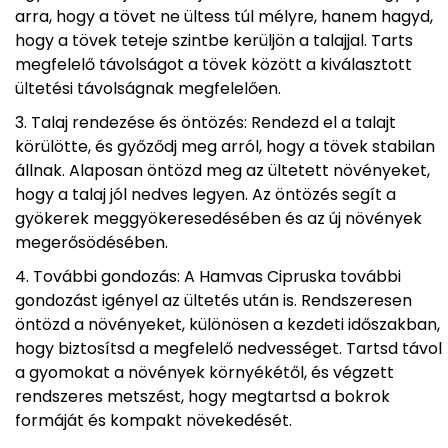
arra, hogy a tövet ne ültess túl mélyre, hanem hagyd,
hogy a tövek teteje szintbe kerüljön a talajjal. Tarts
megfelelő távolságot a tövek között a kiválasztott
ültetési távolságnak megfelelően.
Talaj rendezése és öntözés: Rendezd el a talajt
körülötte, és győződj meg arról, hogy a tövek stabilan
állnak. Alaposan öntözd meg az ültetett növényeket,
hogy a talaj jól nedves legyen. Az öntözés segít a
gyökerek meggyökeresedésében és az új növények
megerősödésében.
További gondozás: A Hamvas Cipruska további
gondozást igényel az ültetés után is. Rendszeresen
öntözd a növényeket, különösen a kezdeti időszakban,
hogy biztosítsd a megfelelő nedvességet. Tartsd távol
a gyomokat a növények környékétől, és végzett
rendszeres metszést, hogy megtartsd a bokrok
formáját és kompakt növekedését.