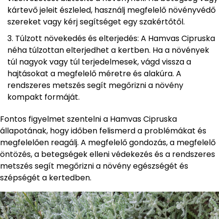
kártevő jeleit észleled, használj megfelelő növényvédő
szereket vagy kérj segítséget egy szakértőtől.
Túlzott növekedés és elterjedés: A Hamvas Cipruska
néha túlzottan elterjedhet a kertben. Ha a növények
túl nagyok vagy túl terjedelmesek, vágd vissza a
hajtásokat a megfelelő méretre és alakúra. A
rendszeres metszés segít megőrizni a növény
kompakt formáját.
Fontos figyelmet szentelni a Hamvas Cipruska
állapotának, hogy időben felismerd a problémákat és
megfelelően reagálj. A megfelelő gondozás, a megfelelő
öntözés, a betegségek elleni védekezés és a rendszeres
metszés segít megőrizni a növény egészségét és
szépségét a kertedben.