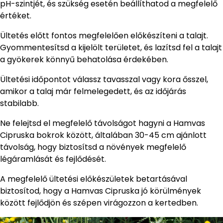
pH-szintjét, és szükség esetén beállíthatod a megfelelő
értéket.
Ültetés előtt fontos megfelelően előkészíteni a talajt.
Gyommentesítsd a kijelölt területet, és lazítsd fel a talajt
a gyökerek könnyű behatolása érdekében.
Ültetési időpontot válassz tavasszal vagy kora ősszel,
amikor a talaj már felmelegedett, és az időjárás
stabilabb.
Ne felejtsd el megfelelő távolságot hagyni a Hamvas
Cipruska bokrok között, általában 30-45 cm ajánlott
távolság, hogy biztosítsd a növények megfelelő
légáramlását és fejlődését.
A megfelelő ültetési előkészületek betartásával
biztosítod, hogy a Hamvas Cipruska jó körülmények
között fejlődjön és szépen virágozzon a kertedben.