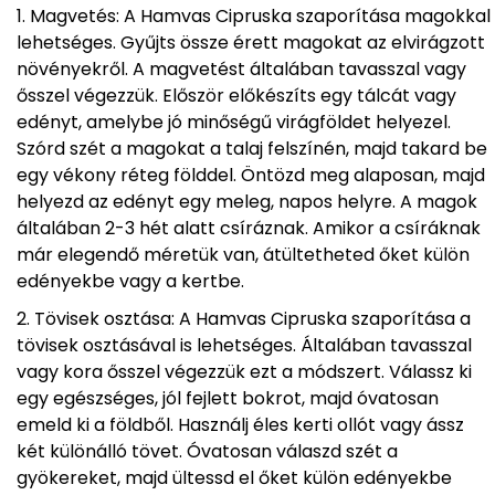
Magvetés: A Hamvas Cipruska szaporítása magokkal
lehetséges. Gyűjts össze érett magokat az elvirágzott
növényekről. A magvetést általában tavasszal vagy
ősszel végezzük. Először előkészíts egy tálcát vagy
edényt, amelybe jó minőségű virágföldet helyezel.
Szórd szét a magokat a talaj felszínén, majd takard be
egy vékony réteg földdel. Öntözd meg alaposan, majd
helyezd az edényt egy meleg, napos helyre. A magok
általában 2-3 hét alatt csíráznak. Amikor a csíráknak
már elegendő méretük van, átültetheted őket külön
edényekbe vagy a kertbe.
Tövisek osztása: A Hamvas Cipruska szaporítása a
tövisek osztásával is lehetséges. Általában tavasszal
vagy kora ősszel végezzük ezt a módszert. Válassz ki
egy egészséges, jól fejlett bokrot, majd óvatosan
emeld ki a földből. Használj éles kerti ollót vagy ássz
két különálló tövet. Óvatosan válaszd szét a
gyökereket, majd ültessd el őket külön edényekbe