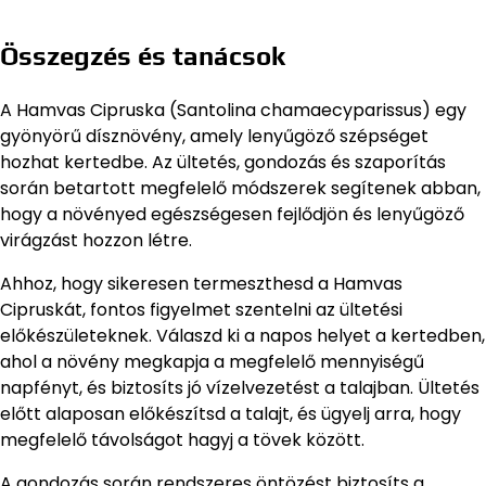
Összegzés és tanácsok
A Hamvas Cipruska (Santolina chamaecyparissus) egy
gyönyörű dísznövény, amely lenyűgöző szépséget
hozhat kertedbe. Az ültetés, gondozás és szaporítás
során betartott megfelelő módszerek segítenek abban,
hogy a növényed egészségesen fejlődjön és lenyűgöző
virágzást hozzon létre.
Ahhoz, hogy sikeresen termeszthesd a Hamvas
Cipruskát, fontos figyelmet szentelni az ültetési
előkészületeknek. Válaszd ki a napos helyet a kertedben,
ahol a növény megkapja a megfelelő mennyiségű
napfényt, és biztosíts jó vízelvezetést a talajban. Ültetés
előtt alaposan előkészítsd a talajt, és ügyelj arra, hogy
megfelelő távolságot hagyj a tövek között.
A gondozás során rendszeres öntözést biztosíts a