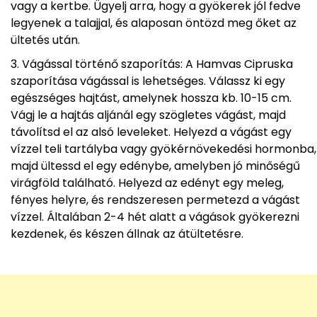
vagy a kertbe. Ügyelj arra, hogy a gyökerek jól fedve
legyenek a talajjal, és alaposan öntözd meg őket az
ültetés után.
Vágással történő szaporítás: A Hamvas Cipruska
szaporítása vágással is lehetséges. Válassz ki egy
egészséges hajtást, amelynek hossza kb. 10-15 cm.
Vágj le a hajtás aljánál egy szögletes vágást, majd
távolítsd el az alsó leveleket. Helyezd a vágást egy
vízzel teli tartályba vagy gyökérnövekedési hormonba,
majd ültessd el egy edénybe, amelyben jó minőségű
virágföld található. Helyezd az edényt egy meleg,
fényes helyre, és rendszeresen permetezd a vágást
vízzel. Általában 2-4 hét alatt a vágások gyökerezni
kezdenek, és készen állnak az átültetésre.