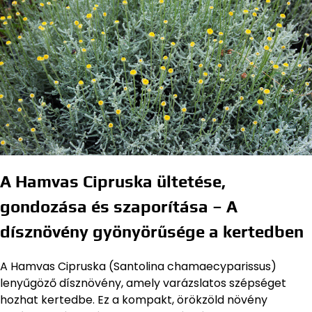
A Hamvas Cipruska ültetése,
gondozása és szaporítása – A
dísznövény gyönyörűsége a kertedben
A Hamvas Cipruska (Santolina chamaecyparissus)
lenyűgöző dísznövény, amely varázslatos szépséget
hozhat kertedbe. Ez a kompakt, örökzöld növény