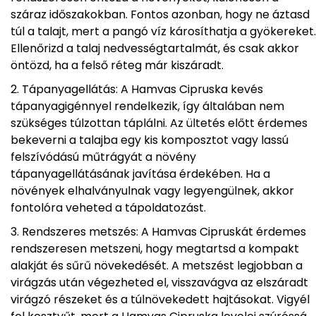
száraz időszakokban. Fontos azonban, hogy ne áztasd
túl a talajt, mert a pangó víz károsíthatja a gyökereket.
Ellenőrizd a talaj nedvességtartalmát, és csak akkor
öntözd, ha a felső réteg már kiszáradt.
Tápanyagellátás: A Hamvas Cipruska kevés
tápanyagigénnyel rendelkezik, így általában nem
szükséges túlzottan táplálni. Az ültetés előtt érdemes
bekeverni a talajba egy kis komposztot vagy lassú
felszívódású műtrágyát a növény
tápanyagellátásának javítása érdekében. Ha a
növények elhalványulnak vagy legyengülnek, akkor
fontolóra veheted a tápoldatozást.
Rendszeres metszés: A Hamvas Cipruskát érdemes
rendszeresen metszeni, hogy megtartsd a kompakt
alakját és sűrű növekedését. A metszést legjobban a
virágzás után végezheted el, visszavágva az elszáradt
virágzó részeket és a túlnövekedett hajtásokat. Vigyél