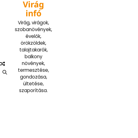
Virág
Skip
to
infó
content
Virág, virágok,
szobanövények,
évelők,
örökzöldek,
talajtakarók,
balkony
növények,
termesztése,
gondozása,
ültetése,
szaporítása.