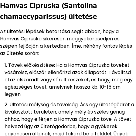
Hamvas Cipruska (Santolina
chamaecyparissus) ültetése
Az ültetési lépések betartása segít abban, hogy a
Hamvas Cipruska sikeresen meggyökeresedjen és
szépen fejlődjön a kertedben. Íme, néhány fontos lépés
az ültetés során:
Tövek előkészítése: Ha a Hamvas Cipruska töveket
vásárolsz, először ellenőrizd azok állapotát. Távolítsd
el az elszáradt vagy sérült részeket, és hagyj meg egy
egészséges tövet, amelynek hossza kb. 10-15 cm
legyen.
Ültetési mélység és távolság: Áss egy ültetőgödröt a
kiválasztott területen, amely mély és széles genug
ahhoz, hogy elférjen a Hamvas Cipruska töve. A tövet
helyezd úgy az ültetőgödörbe, hogy a gyökerek
egyenesen álljanak, majd takard be a földdel. Ügyelj