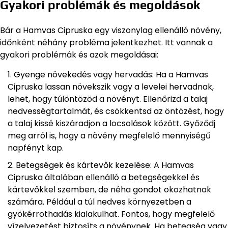
Gyakori problémák és megoldások
Bár a Hamvas Cipruska egy viszonylag ellenálló növény,
időnként néhány probléma jelentkezhet. Itt vannak a
gyakori problémák és azok megoldásai:
Gyenge növekedés vagy hervadás: Ha a Hamvas
Cipruska lassan növekszik vagy a levelei hervadnak,
lehet, hogy túlöntözöd a növényt. Ellenőrizd a talaj
nedvességtartalmát, és csökkentsd az öntözést, hogy
a talaj kissé kiszáradjon a locsolások között. Győződj
meg arról is, hogy a növény megfelelő mennyiségű
napfényt kap.
Betegségek és kártevők kezelése: A Hamvas
Cipruska általában ellenálló a betegségekkel és
kártevőkkel szemben, de néha gondot okozhatnak
számára. Például a túl nedves környezetben a
gyökérrothadás kialakulhat. Fontos, hogy megfelelő
vízelvezetést biztosíts a növénynek. Ha betegség vagy