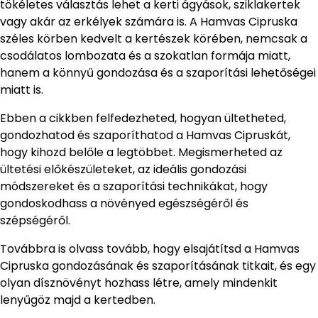
tökéletes választás lehet a kerti ágyások, sziklakertek
vagy akár az erkélyek számára is. A Hamvas Cipruska
széles körben kedvelt a kertészek körében, nemcsak a
csodálatos lombozata és a szokatlan formája miatt,
hanem a könnyű gondozása és a szaporítási lehetőségei
miatt is.
Ebben a cikkben felfedezheted, hogyan ültetheted,
gondozhatod és szaporíthatod a Hamvas Cipruskát,
hogy kihozd belőle a legtöbbet. Megismerheted az
ültetési előkészületeket, az ideális gondozási
módszereket és a szaporítási technikákat, hogy
gondoskodhass a növényed egészségéről és
szépségéről.
Továbbra is olvass tovább, hogy elsajátítsd a Hamvas
Cipruska gondozásának és szaporításának titkait, és egy
olyan dísznövényt hozhass létre, amely mindenkit
lenyűgöz majd a kertedben.