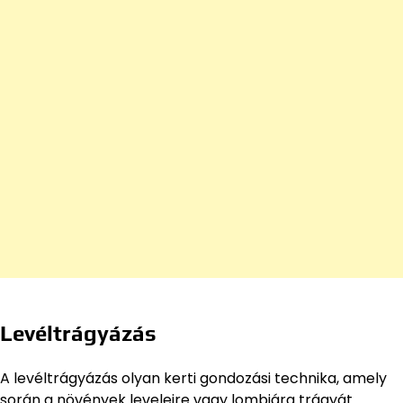
Levéltrágyázás
A levéltrágyázás olyan kerti gondozási technika, amely
során a növények leveleire vagy lombjára trágyát