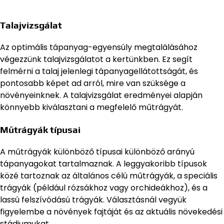
Talajvizsgálat
Az optimális tápanyag-egyensúly megtalálásához
végezzünk talajvizsgálatot a kertünkben. Ez segít
felmérni a talaj jelenlegi tápanyagellátottságát, és
pontosabb képet ad arról, mire van szüksége a
növényeinknek. A talajvizsgálat eredményei alapján
könnyebb kiválasztani a megfelelő műtrágyát.
Műtrágyák típusai
A műtrágyák különböző típusai különböző arányú
tápanyagokat tartalmaznak. A leggyakoribb típusok
közé tartoznak az általános célú műtrágyák, a speciális
trágyák (például rózsákhoz vagy orchideákhoz), és a
lassú felszívódású trágyák. Választásnál vegyük
figyelembe a növények fajtáját és az aktuális növekedési
stádiumukat.