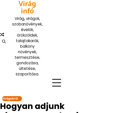
Virág
Skip
to
infó
content
Virág, virágok,
szobanövények,
évelők,
örökzöldek,
talajtakarók,
balkony
növények,
termesztése,
gondozása,
ültetése,
szaporítása.
Virágokról
Hogyan adjunk