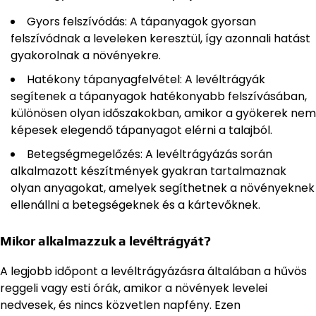
Gyors felszívódás: A tápanyagok gyorsan
felszívódnak a leveleken keresztül, így azonnali hatást
gyakorolnak a növényekre.
Hatékony tápanyagfelvétel: A levéltrágyák
segítenek a tápanyagok hatékonyabb felszívásában,
különösen olyan időszakokban, amikor a gyökerek nem
képesek elegendő tápanyagot elérni a talajból.
Betegségmegelőzés: A levéltrágyázás során
alkalmazott készítmények gyakran tartalmaznak
olyan anyagokat, amelyek segíthetnek a növényeknek
ellenállni a betegségeknek és a kártevőknek.
Mikor alkalmazzuk a levéltrágyát?
A legjobb időpont a levéltrágyázásra általában a hűvös
reggeli vagy esti órák, amikor a növények levelei
nedvesek, és nincs közvetlen napfény. Ezen