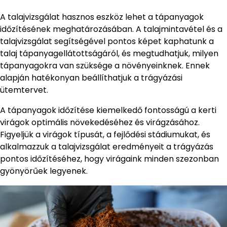
A talajvizsgálat hasznos eszköz lehet a tápanyagok
időzítésének meghatározásában. A talajmintavétel és a
talajvizsgálat segítségével pontos képet kaphatunk a
talaj tápanyagellátottságáról, és megtudhatjuk, milyen
tápanyagokra van szüksége a növényeinknek. Ennek
alapján hatékonyan beállíthatjuk a trágyázási
ütemtervet.
A tápanyagok időzítése kiemelkedő fontosságú a kerti
virágok optimális növekedéséhez és virágzásához.
Figyeljük a virágok típusát, a fejlődési stádiumukat, és
alkalmazzuk a talajvizsgálat eredményeit a trágyázás
pontos időzítéséhez, hogy virágaink minden szezonban
gyönyörűek legyenek.