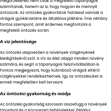
megőrzéséhez nem csak a megfelelő tápanyagok
számítanak, hanem az is, hogy hogyan és mennyit
öntözünk. Az öntözési gyakorlatok hatással vannak a
virágok gyökérzetére és általános jólétére. Íme néhány
fontos szempont, amit érdemes megfontolni a
megfelelő öntözés során:
A víz jelentősége
Az öntözés alapvetően a növények vízigényének
kielégítéséről szól. A víz az élet alapja minden növény
számára, és segít a tápanyagok felszívódásában is.
Fontos megjegyezni, hogy különböző virágok eltérő
vízigényekkel rendelkezhetnek, így az öntözésüket is
ennek megfelelően kell tervezni.
Az öntözési gyakoriság és módja
Az öntözési gyakoriság szorosan összefügg a növények
típusával és a környezeti feltételekkel. Például,