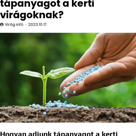
tápanyagot a kerti
virágoknak?
Virág infó
2023.10.17.
Hogyan adjunk tápanyagot a kerti