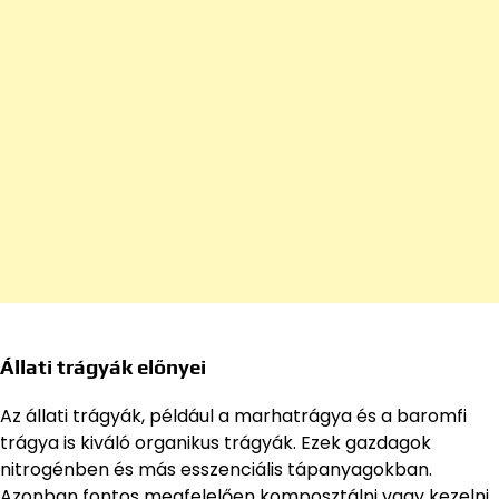
Állati trágyák előnyei
Az állati trágyák, például a marhatrágya és a baromfi
trágya is kiváló organikus trágyák. Ezek gazdagok
nitrogénben és más esszenciális tápanyagokban.
Azonban fontos megfelelően komposztálni vagy kezelni