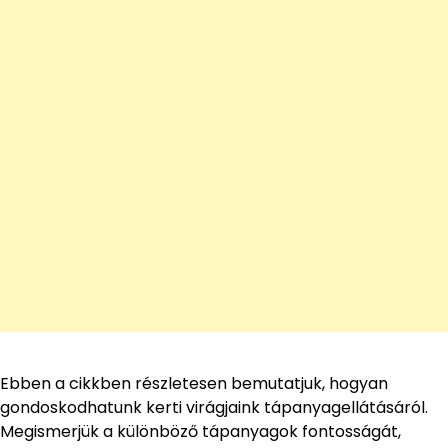
Ebben a cikkben részletesen bemutatjuk, hogyan
gondoskodhatunk kerti virágjaink tápanyagellátásáról.
Megismerjük a különböző tápanyagok fontosságát,