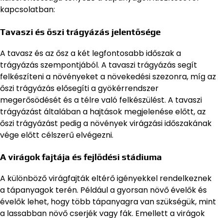
kapcsolatban:
Tavaszi és őszi trágyázás jelentősége
A tavasz és az ősz a két legfontosabb időszak a
trágyázás szempontjából. A tavaszi trágyázás segít
felkészíteni a növényeket a növekedési szezonra, míg az
őszi trágyázás elősegíti a gyökérrendszer
megerősödését és a télre való felkészülést. A tavaszi
trágyázást általában a hajtások megjelenése előtt, az
őszi trágyázást pedig a növények virágzási időszakának
vége előtt célszerű elvégezni.
A virágok fajtája és fejlődési stádiuma
A különböző virágfajták eltérő igényekkel rendelkeznek
a tápanyagok terén. Például a gyorsan növő évelők és
évelők lehet, hogy több tápanyagra van szükségük, mint
a lassabban növő cserjék vagy fák. Emellett a virágok