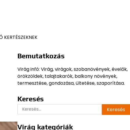
Ő KERTÉSZEKNEK
Bemutatkozás
Virág infó: Virág, virágok, szobanövények, évelők,
örökzöldek, talajtakarók, balkony növények,
termesztése, gondozása, ültetése, szaporítása.
Keresés
Keresés:
Virág kategóriák