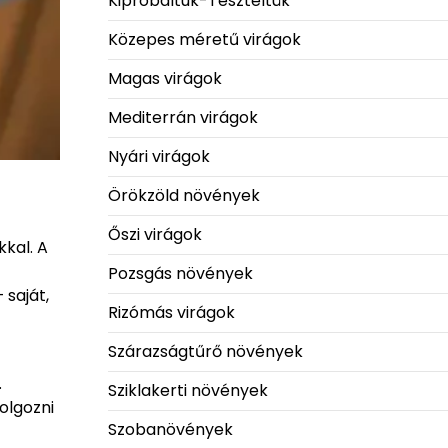
Kipróbáltuk-Teszteltük
Közepes méretű virágok
Magas virágok
Mediterrán virágok
Nyári virágok
Örökzöld növények
Őszi virágok
kal. A
Pozsgás növények
 saját,
Rizómás virágok
Szárazságtűrő növények
.
Sziklakerti növények
olgozni
Szobanövények