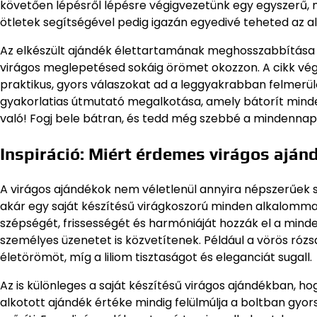
követően lépésről lépésre végigvezetünk egy egyszerű, m
ötletek segítségével pedig igazán egyedivé teheted az a
Az elkészült ajándék élettartamának meghosszabbítása 
virágos meglepetésed sokáig örömet okozzon. A cikk vég
praktikus, gyors válaszokat ad a leggyakrabban felmerül
gyakorlatias útmutató megalkotása, amely bátorít minde
való! Fogj bele bátran, és tedd még szebbé a mindennap
Inspiráció: Miért érdemes virágos aján
A virágos ajándékok nem véletlenül annyira népszerűek sz
akár egy saját készítésű virágkoszorú minden alkalommal
szépségét, frissességét és harmóniáját hozzák el a mind
személyes üzenetet is közvetítenek. Például a vörös rózs
életörömöt, míg a liliom tisztaságot és eleganciát sugall.
Az is különleges a saját készítésű virágos ajándékban, ho
alkotott ajándék értéke mindig felülmúlja a boltban gy