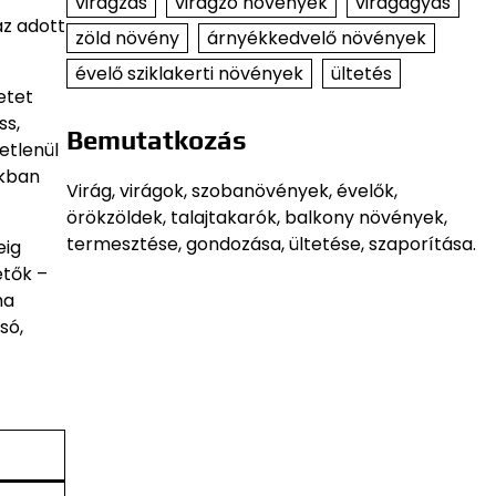
virágzás
virágzó növények
virágágyás
az adott
zöld növény
árnyékkedvelő növények
évelő sziklakerti növények
ültetés
etet
ss,
Bemutatkozás
etlenül
akban
Virág, virágok, szobanövények, évelők,
örökzöldek, talajtakarók, balkony növények,
termesztése, gondozása, ültetése, szaporítása.
eig
etők –
ha
só,