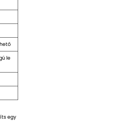
rhető
ú le
íts egy