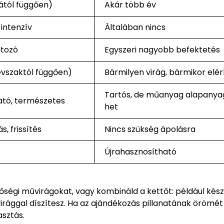
tától függően)
Akár több év
intenzív
Általában nincs
ltozó
Egyszeri nagyobb befektetés
évszaktól függően)
Bármilyen virág, bármikor elé
Tartós, de műanyag alapanyag
tó, természetes
het
s, frissítés
Nincs szükség ápolásra
Újrahasznosítható
őségi művirágokat, vagy kombináld a kettőt: például kész
virággal díszítesz. Ha az ajándékozás pillanatának örömét
asztás.