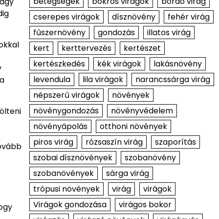
betegségek
bokros virágok
bordó virág
vagy
dig
cserepes virágok
dísznövény
fehér virág
fűszernövény
gondozás
illatos virág
okkal
kert
kerttervezés
kertészet
kertészkedés
kék virágok
lakásnövény
y
levendula
lila virágok
narancssárga virág
 a
népszerű virágok
növények
növénygondozás
növényvédelem
ölteni
növényápolás
otthoni növények
piros virág
rózsaszín virág
szaporítás
tovább
szobai dísznövények
szobanövény
szobanövények
sárga virág
trópusi növények
virág
virágok
Virágok gondozása
virágos bokor
hogy