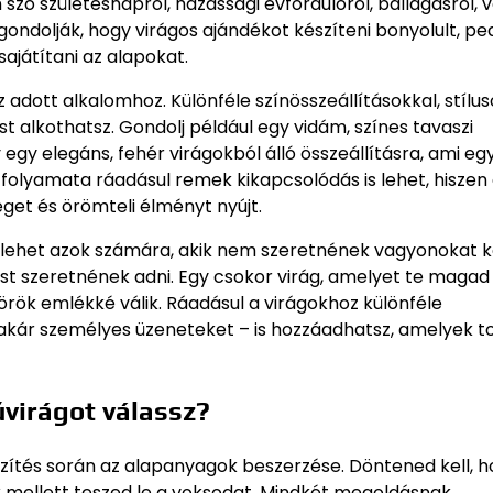
 szó születésnapról, házassági évfordulóról, ballagásról, 
ndolják, hogy virágos ajándékot készíteni bonyolult, pe
sajátítani az alapokat.
dott alkalomhoz. Különféle színösszeállításokkal, stílus
alkothatsz. Gondolj például egy vidám, színes tavaszi
gy elegáns, fehér virágokból álló összeállításra, ami eg
s folyamata ráadásul remek kikapcsolódás is lehet, hiszen
éget és örömteli élményt nyújt.
a lehet azok számára, akik nem szeretnének vagyonokat k
st szeretnének adni. Egy csokor virág, amelyet te magad
 örök emlékké válik. Ráadásul a virágokhoz különféle
y akár személyes üzeneteket – is hozzáadhatsz, amelyek 
virágot válassz?
szítés során az alapanyagok beszerzése. Döntened kell, 
ok mellett teszed le a voksodat. Mindkét megoldásnak