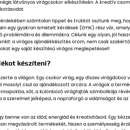
égis látványos virágcsokor elkészítésén. A kreatív csom
lkotásodat.
érdekében számtalan tippet és trükköt osztunk meg, ho
én egy gyakran ismételt kérdések (GYIK) rész vár, amely
ő problémákra és dilemmákra. Célunk egy olyan, jól hasz
nkit: a virágos ajándékkészítés öröm, nem csak szakért
okat egy saját készítésű virágos meglepetéssel!
dékot készíteni?
erte a világon. Egy csokor virág, egy díszes virágdoboz 
 mosolyt csal az ajándékozott arcára. A virágok a termé
ennapokba, sőt, a különböző virágfajták szimbolikája rév
a a szerelmet jelképezi, a napraforgó a vidámságot és az
gy benne van az időd, energiád és kreativitásod. Egy kézze
orsan megvásárolt termékekét, hiszen a személyesség érz