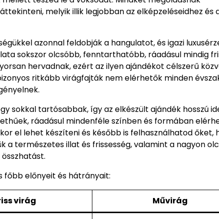
ekinteni, melyik illik legjobban az elképzeléseidhez és 
ségükkel azonnal feldobják a hangulatot, és igazi luxusérz
ata sokszor olcsóbb, fenntarthatóbb, ráadásul mindig fri
gyorsan hervadnak, ezért az ilyen ajándékot célszerű közv
gy bizonyos ritkább virágfajták nem elérhetők minden évsz
igényelnek.
y sokkal tartósabbak, így az elkészült ajándék hosszú id
ethűek, ráadásul mindenféle színben és formában elérh
or el lehet készíteni és később is felhasználhatod őket, 
 a természetes illat és frissesség, valamint a nagyon olc
 összhatást.
s főbb előnyeit és hátrányait:
riss virág
Művirág