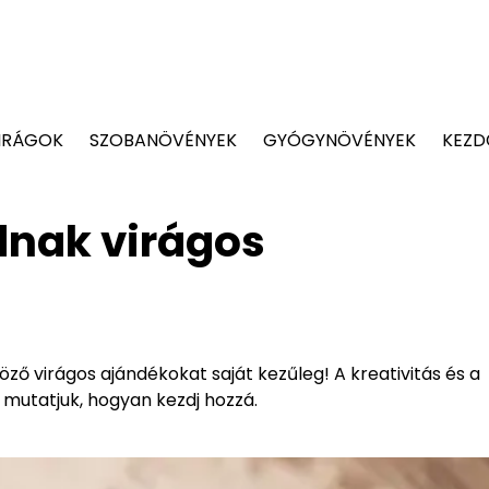
IRÁGOK
SZOBANÖVÉNYEK
GYÓGYNÖVÉNYEK
KEZD
nak virágos
ző virágos ajándékokat saját kezűleg! A kreativitás és a
– mutatjuk, hogyan kezdj hozzá.