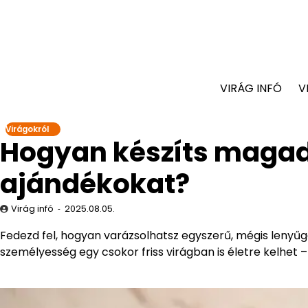
VIRÁG INFÓ
V
Virágokról
Hogyan készíts magad
ajándékokat?
Virág infó
2025.08.05.
Fedezd fel, hogyan varázsolhatsz egyszerű, mégis lenyűgö
személyesség egy csokor friss virágban is életre kelhet 