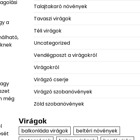
agolási
Talajtakaró növények
Tavaszi virágok
gy a
Téli virágok
nálható,
Uncategorized
őknek
Vendégposzt a virágokról
Virágokról
Virágzó cserje
vagy
szet
Virágzó szobanövények
én még
Zöld szobanövények
Virágok
l
balkonláda virágok
beltéri növények
ését