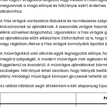
megvannak a maga előnyei és hátrányai, ezért érdemes átt
alkalomhoz.
A friss virágok varázslatos illatukkal és természetes szép
kölcsönöznek az ajándéknak. A szezonális virágok használ
élénk színekkel dolgozhatsz. Ugyanakkor a friss virágok 
az ajándékozás előtt elkészíteni. Előfordulhat az is, ho
vagy régióban, illetve a friss virágok komolyabb ápolást 
A művirágokkal való alkotás egyik legnagyobb előnye, hog
megőrzi szépségét. A modern művirágok már egészen él
függetlenül az évszaktól. A művirágos ajándékokat bármik
szükséges. Hátrányuk lehet azonban, hogy hiányzik belőlük
silány minőségű művirágok könnyen giccsessé tehetik az
Az alábbi táblázat segít áttekinteni a két alapanyag típu
F