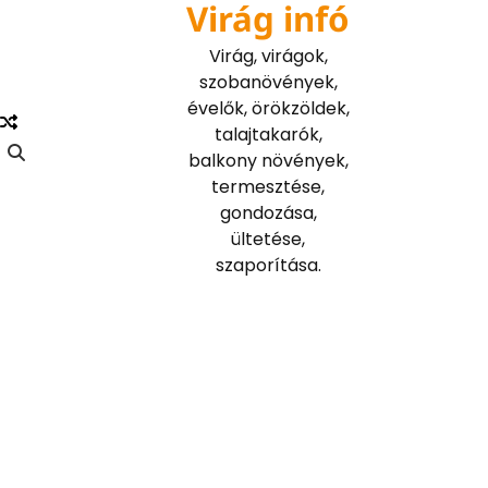
Virág infó
Skip
to
Virág, virágok,
content
szobanövények,
évelők, örökzöldek,
talajtakarók,
balkony növények,
termesztése,
gondozása,
ültetése,
szaporítása.