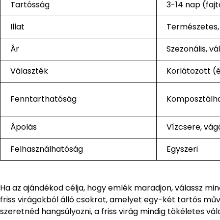
Tartósság
3-14 nap (faj
Illat
Természetes, 
Ár
Szezonális, vá
Választék
Korlátozott (
Fenntarthatóság
Komposztálha
Ápolás
Vízcsere, vágá
Felhasználhatóság
Egyszeri
Ha az ajándékod célja, hogy emlék maradjon, válassz min
friss virágokból álló csokrot, amelyet egy-két tartós mű
szeretnéd hangsúlyozni, a friss virág mindig tökéletes vál