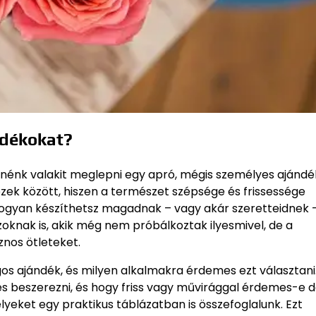
ndékokat?
nénk valakit meglepni egy apró, mégis személyes ajándék
ezek között, hiszen a természet szépsége és frissessége
hogyan készíthetsz magadnak – vagy akár szeretteidnek –
zoknak is, akik még nem próbálkoztak ilyesmivel, de a
nos ötleteket.
rágos ajándék, és milyen alkalmakra érdemes ezt választani
s beszerezni, és hogy friss vagy művirággal érdemes-e d
eket egy praktikus táblázatban is összefoglalunk. Ezt