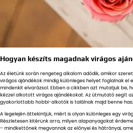
Hogyan készíts magadnak virágos ajá
Az életünk során rengeteg alkalom adódik, amikor szeret
virágos ajándékok mindig különleges helyet foglalnak el 
mindenkit elvarázsol. Ebben a cikkben azt mutatjuk be, 
kézzel alkotott virágos ajándékokat. Az útmutató segít a
gyakorlottabb hobbi-alkotók is találnak majd benne hasz
A legelején áttekintjük, miért is olyan különleges egy vi
Részletesen kitérünk arra, milyen alapanyagokat érdeme
– mindkettőnek megvannak az előnyei és hátrányai, amely