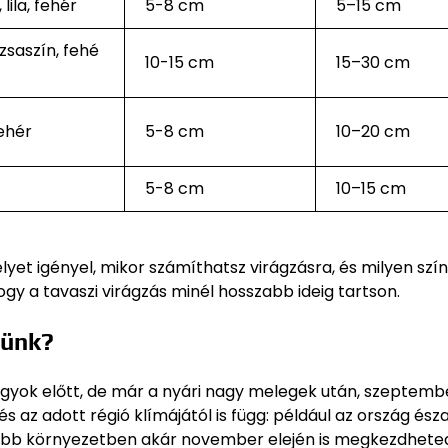
 lila, fehér
5-8 cm
5–15 cm
rózsaszín, fehé
10-15 cm
15–30 cm
fehér
5-8 cm
10–20 cm
5-8 cm
10–15 cm
lyet igényel, mikor számíthatsz virágzásra, és milyen szí
gy a tavaszi virágzás minél hosszabb ideig tartson.
sünk?
fagyok előtt, de már a nyári nagy melegek után, szeptemb
és az adott régió klímájától is függ: például az ország észa
ébb környezetben akár november elején is megkezdhete