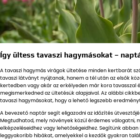
Így ültess tavaszi hagymásokat – napt
A tavaszi hagymás virágok ültetése minden kertbarát s
tavaszi látványt nyújtanak, hanem a tél után az elsők kö
kertedben vagy akár az erkélyeden már kora tavasszal él
megismerkedned az ültetésük alapjaival. Az alábbi cikkbe
tavaszi hagymásokat, hogy a lehető legszebb eredményt 
A bevezető naptár segít eligazodni az időzítés útvesztőjé
Megtudhatod, mely növények közül érdemes válogatni, mely
elképzeléseidhez vagy lehetőségeidhez. Segítünk abban i
leggyakoribb hibákat, amelyekkel a kezdők gyakran talá