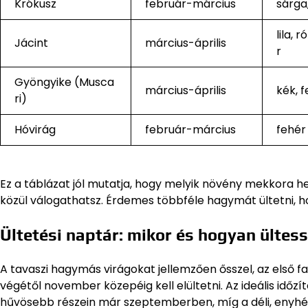
Krókusz
február-március
sárga,
lila, 
Jácint
március-április
r
Gyöngyike (Musca
március-április
kék, 
ri)
Hóvirág
február-március
fehér
Ez a táblázat jól mutatja, hogy melyik növény mekkora he
közül válogathatsz. Érdemes többféle hagymát ültetni, ho
Ültetési naptár: mikor és hogyan ültes
A tavaszi hagymás virágokat jellemzően ősszel, az első 
végétől november közepéig kell elültetni. Az ideális időzít
hűvösebb részein már szeptemberben, míg a déli, enyh