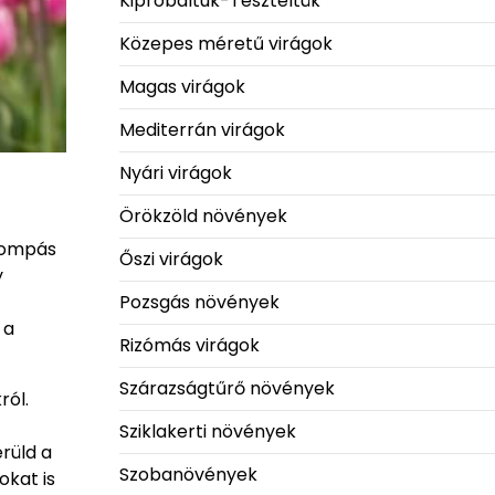
Kipróbáltuk-Teszteltük
Közepes méretű virágok
Magas virágok
Mediterrán virágok
Nyári virágok
Örökzöld növények
npompás
Őszi virágok
y
Pozsgás növények
 a
Rizómás virágok
Szárazságtűrő növények
ról.
Sziklakerti növények
rüld a
Szobanövények
okat is