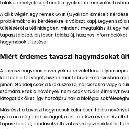
találsz, amelyek segítenek a gyakorlati megvalósításban
A cikk végén egy remek GYIK (Gyakran Ismételt Kérdések) 
problémákra és kérdésekre is választ kapj. Legyen szó a 
túléléséről a téli hidegben, mindent megtalálsz itt egy h
tapasztalatod, biztosan találsz új, hasznos információkat
hagymások ültetése!
Miért érdemes tavaszi hagymásokat ült
A tavaszi hagymás növények nem véletlenül olyan népszerű
kertben a tél végét, hiszen már február-márciusban me
pihen. Gondolj csak a krókuszokra, nárciszokra vagy a tu
számára. Ezek a növények nem csak vizuális élményt nyú
látogatják őket, így hozzájárulnak a biológiai sokféleséghe
Másrészt a tavaszi hagymások különösen hálás növények. H
gyakran még több virággal, mint az előző évben. Az ülte
tapasztalatot, ráadásul változatos virágszíneikkel és for