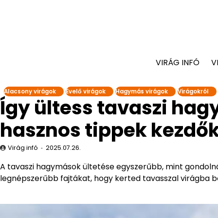
VIRÁG INFÓ
V
Alacsony virágok
Évelő virágok
Hagymás virágok
Virágokról
Így ültess tavaszi ha
hasznos tippek kezdő
Virág infó
2025.07.26.
A tavaszi hagymások ültetése egyszerűbb, mint gondoln
legnépszerűbb fajtákat, hogy kerted tavasszal virágba bo