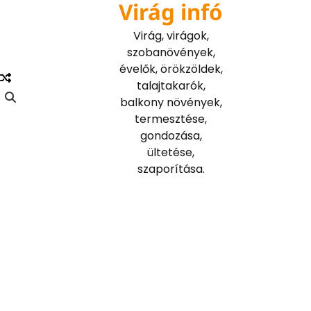
Virág infó
Skip
to
Virág, virágok,
content
szobanövények,
évelők, örökzöldek,
talajtakarók,
balkony növények,
termesztése,
gondozása,
ültetése,
szaporítása.