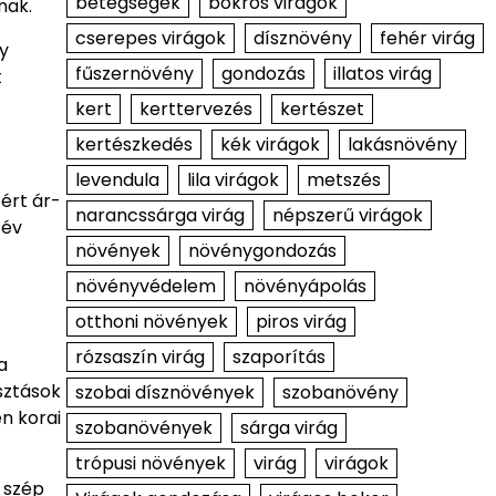
betegségek
bokros virágok
nak.
cserepes virágok
dísznövény
fehér virág
y
fűszernövény
gondozás
illatos virág
t
kert
kerttervezés
kertészet
kertészkedés
kék virágok
lakásnövény
levendula
lila virágok
metszés
ért ár-
narancssárga virág
népszerű virágok
 év
növények
növénygondozás
növényvédelem
növényápolás
otthoni növények
piros virág
rózsaszín virág
szaporítás
a
sztások
szobai dísznövények
szobanövény
en korai
szobanövények
sárga virág
trópusi növények
virág
virágok
 szép