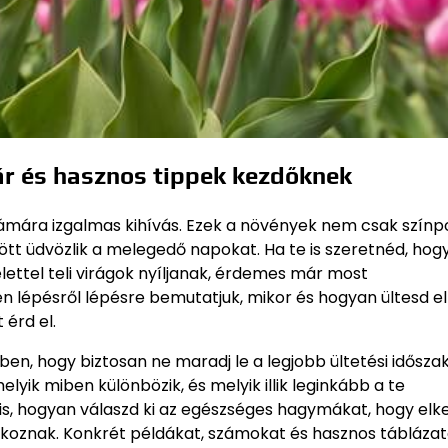
ár és hasznos tippek kezdőknek
zámára izgalmas kihívás. Ezek a növények nem csak szí
zött üdvözlik a melegedő napokat. Ha te is szeretnéd, hog
ettel teli virágok nyíljanak, érdemes már most
n lépésről lépésre bemutatjuk, mikor és hogyan ültesd el
érd el.
ben, hogy biztosan ne maradj le a legjobb ültetési időszak
ik miben különbözik, és melyik illik leginkább a te
s, hogyan válaszd ki az egészséges hagymákat, hogy elke
lkoznak. Konkrét példákat, számokat és hasznos táblázat