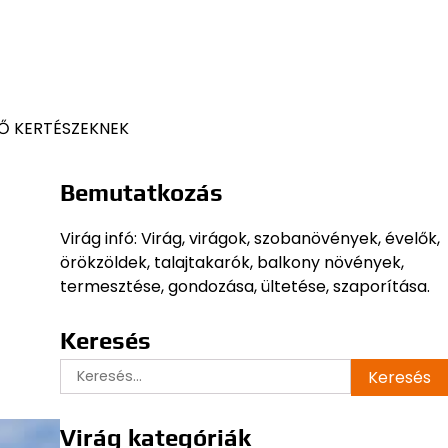
Ő KERTÉSZEKNEK
Bemutatkozás
Virág infó: Virág, virágok, szobanövények, évelők,
örökzöldek, talajtakarók, balkony növények,
termesztése, gondozása, ültetése, szaporítása.
Keresés
Keresés:
Virág kategóriák