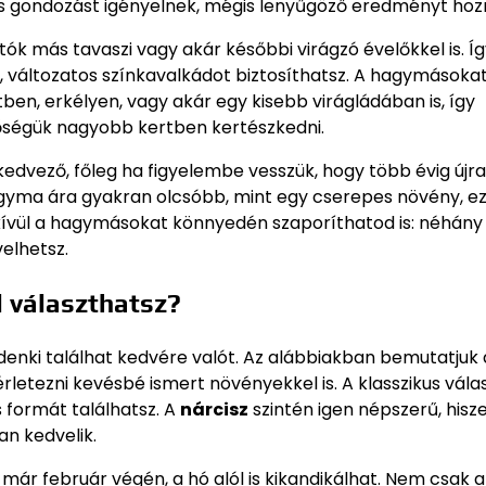
s gondozást igényelnek, mégis lenyűgöző eredményt hoz
k más tavaszi vagy akár későbbi virágzó évelőkkel is. Íg
változatos színkavalkádot biztosíthatsz. A hagymásoka
en, erkélyen, vagy akár egy kisebb virágládában is, így
tőségük nagyobb kertben kertészkedni.
dvező, főleg ha figyelembe vesszük, hogy több évig újra
gyma ára gyakran olcsóbb, mint egy cserepes növény, ez
 kívül a hagymásokat könnyedén szaporíthatod is: néhány
elhetsz.
 választhatsz?
denki találhat kedvére valót. Az alábbiakban bemutatjuk 
letezni kevésbé ismert növényekkel is. A klasszikus vála
s formát találhatsz. A
nárcisz
szintén igen népszerű, hisz
an kedvelik.
ár február végén, a hó alól is kikandikálhat. Nem csak a