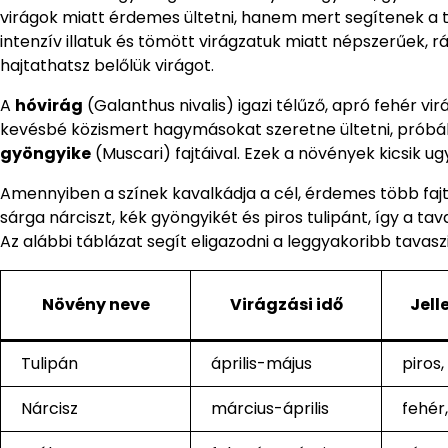
virágok miatt érdemes ültetni, hanem mert segítenek a t
intenzív illatuk és tömött virágzatuk miatt népszerűek, rá
hajtathatsz belőlük virágot.
A
hóvirág
(Galanthus nivalis) igazi télűző, apró fehér vi
kevésbé közismert hagymásokat szeretne ültetni, próbá
gyöngyike
(Muscari) fajtáival. Ezek a növények kicsik 
Amennyiben a színek kavalkádja a cél, érdemes több faj
sárga nárciszt, kék gyöngyikét és piros tulipánt, így a 
Az alábbi táblázat segít eligazodni a leggyakoribb tava
Növény neve
Virágzási idő
Jell
Tulipán
április-május
piros,
Nárcisz
március-április
fehér