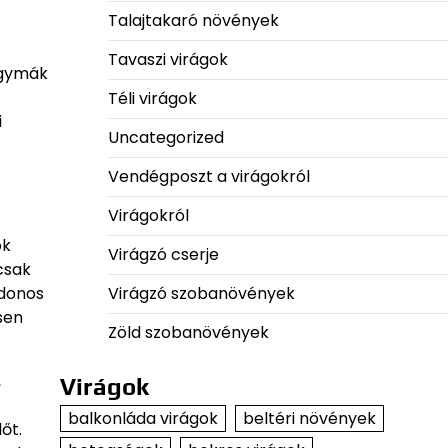
Talajtakaró növények
Tavaszi virágok
hagymák
Téli virágok
i
Uncategorized
Vendégposzt a virágokról
Virágokról
ok
Virágzó cserje
csak
jdonos
Virágzó szobanövények
sen
Zöld szobanövények
,
Virágok
balkonláda virágok
beltéri növények
őt.