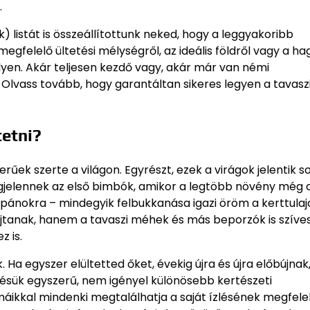
.
listát is összeállítottunk neked, hogy a leggyakoribb
megfelelő ültetési mélységről, az ideális földről vagy a 
elyen. Akár teljesen kezdő vagy, akár már van némi
. Olvass tovább, hogy garantáltan sikeres legyen a tavasz
etni?
ek szerte a világon. Egyrészt, ezek a virágok jelentik s
gjelennek az első bimbók, amikor a legtöbb növény még 
lipánokra – mindegyik felbukkanása igazi öröm a kerttula
jtanak, hanem a tavaszi méhek és más beporzók is szíve
z is.
a egyszer elültetted őket, évekig újra és újra előbújnak
tésük egyszerű, nem igényel különösebb kertészeti
máikkal mindenki megtalálhatja a saját ízlésének megfelel