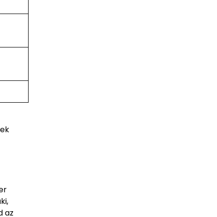
nek
er
ki,
d az