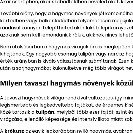
Akár cserépben, akár szabadföldben neveled őket, kevé
További előny, hogy a hagymás növények jól kombinálható
kertedben vagy balkonládádban folyamatosan megújuló, 
ráadásul könnyen telepítheted akár lakótelepi környezetb
azoknak sem kell lemondaniuk róluk, akiknek nincs lehe
Nem utolsósorban a hagymás virágok ára is meglepően ke
kihajtanak. Egy nagyobb csomag tulipán vagy nárcisz ha
érték arányban is kiváló választásnak számítanak. Ezen
után a sarjhagymákat különültetve még több virágot nev
Milyen tavaszi hagymás növények közül
A tavaszi hagymások világa rendkívül változatos, így min
legismertebb és legkedveltebb fajtákat, de érdemes kísér
közé tartozik a
tulipán
, melyből több ezer fajtát, színt é
virágzása, ellenálló képessége és intenzív illata miatt sok
A
krókusz
az egyik legkorábban nyíló hagymás, gyakran m