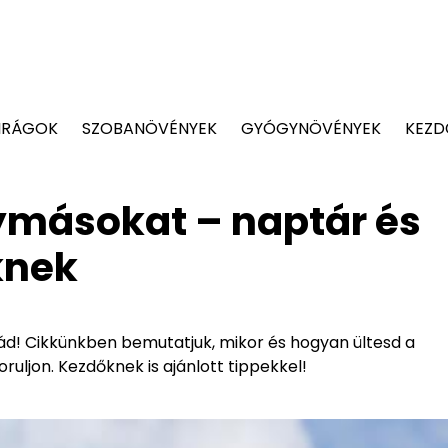
IRÁGOK
SZOBANÖVÉNYEK
GYÓGYNÖVÉNYEK
KEZD
gymásokat – naptár és
knek
ád! Cikkünkben bemutatjuk, mikor és hogyan ültesd a
ruljon. Kezdőknek is ajánlott tippekkel!