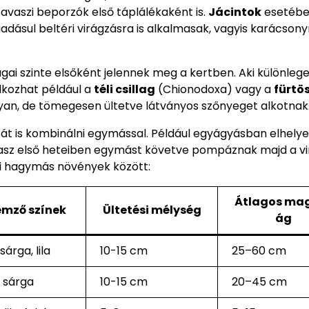
avaszi beporzók első táplálékaként is.
Jácintok
esetéb
adásul beltéri virágzásra is alkalmasak, vagyis karácsonyr
rágai szinte elsőként jelennek meg a kertben. Aki különleg
lkozhat például a
téli csillag
(Chionodoxa) vagy a
fürtö
ugyan, de tömegesen ültetve látványos szőnyeget alkotnak
tát is kombinálni egymással. Például egyágyásban elhely
tavasz első heteiben egymást követve pompáznak majd a vi
szi hagymás növények között:
Átlagos ma
emző színek
Ültetési mélység
ág
 sárga, lila
10-15 cm
25–60 cm
, sárga
10-15 cm
20–45 cm