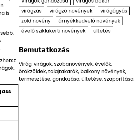
Virágok gondozása
virágos bokor
en
virágzás
virágzó növények
virágágyás
a is
zöld növény
árnyékkedvelő növények
évelő sziklakerti növények
ültetés
esebb,
s
.
Bemutatkozás
ezhetsz
Virág, virágok, szobanövények, évelők,
rágok.
örökzöldek, talajtakarók, balkony növények,
termesztése, gondozása, ültetése, szaporítása.
gass