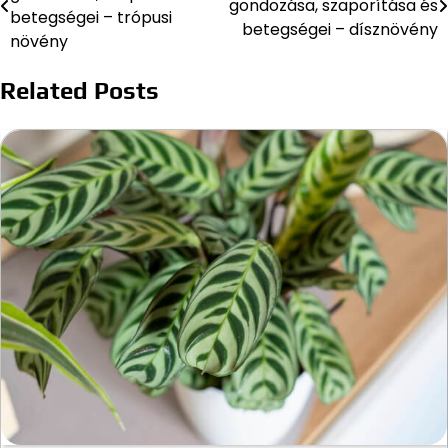
gondozása, szaporítása és
navigáció
betegségei – trópusi
betegségei – dísznövény
növény
Related Posts