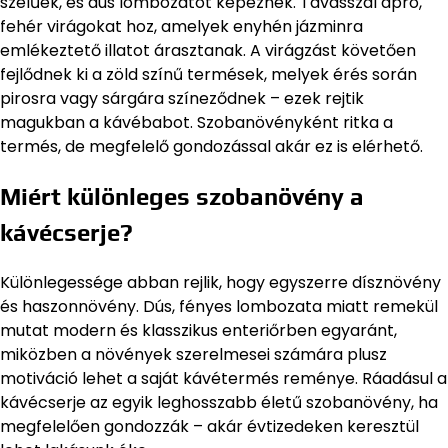
szélűek, és dús lombozatot képeznek. Tavasszal apró,
fehér virágokat hoz, amelyek enyhén jázminra
emlékeztető illatot árasztanak. A virágzást követően
fejlődnek ki a zöld színű termések, melyek érés során
pirosra vagy sárgára színeződnek – ezek rejtik
magukban a kávébabot. Szobanövényként ritka a
termés, de megfelelő gondozással akár ez is elérhető.
Miért különleges szobanövény a
kávécserje?
Különlegessége abban rejlik, hogy egyszerre dísznövény
és haszonnövény. Dús, fényes lombozata miatt remekül
mutat modern és klasszikus enteriőrben egyaránt,
miközben a növények szerelmesei számára plusz
motiváció lehet a saját kávétermés reménye. Ráadásul a
kávécserje az egyik leghosszabb életű szobanövény, ha
megfelelően gondozzák – akár évtizedeken keresztül