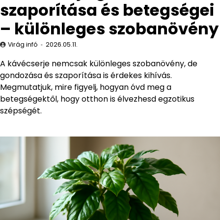
szaporítása és betegségei
– különleges szobanövény
Virág infó
2026.05.11.
A kávécserje nemcsak különleges szobanövény, de
gondozása és szaporítása is érdekes kihívás.
Megmutatjuk, mire figyelj, hogyan óvd meg a
betegségektől, hogy otthon is élvezhesd egzotikus
szépségét.