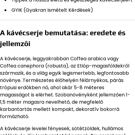
GYIK (Gyakran Ismételt Kérdések)
A kávécserje bemutatása: eredete és
jellemzői
A kávécserje, leggyakrabban Coffea arabica vagy
Coffea canephora (robusta), az Etióp-magasföldekről
származik, és a világ egyik legismertebb, legfontosabb
növénye. Természetes élőhelyén félárnyékos, párás
trópusi erdőkben nő, ahol akár 5-8 méteres
magasságot is elérhet. Szobanövényként jellemzően 1-
1,5 méter magasra nevelhető, de megfelelő
karbantartás mellett kompakt, dekoratív bokorrá
formázható.
A kávécserje levelei fényesek, sötétzöldek, hullámos