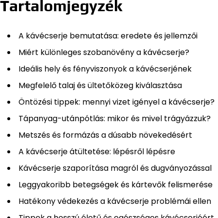
Tartalomjegyzék
A kávécserje bemutatása: eredete és jellemzői
Miért különleges szobanövény a kávécserje?
Ideális hely és fényviszonyok a kávécserjének
Megfelelő talaj és ültetőközeg kiválasztása
Öntözési tippek: mennyi vizet igényel a kávécserje?
Tápanyag-utánpótlás: mikor és mivel trágyázzuk?
Metszés és formázás a dúsabb növekedésért
A kávécserje átültetése: lépésről lépésre
Kávécserje szaporítása magról és dugványozással
Leggyakoribb betegségek és kártevők felismerése
Hatékony védekezés a kávécserje problémái ellen
Tippek a hosszú életű és egészséges kávécserjéért