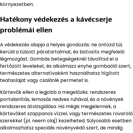
környezetben.
Hatékony védekezés a kávécserje
problémái ellen
A védekezés alapja a helyes gondozás: ne öntözd túl,
kerüld a túlzott páratartalmat, és biztosíts megfelelő
légmozgást. Gombás betegségeknél távolítsd el a
fertőzött leveleket, és alkalmazz enyhe gombaölő szert,
természetes alternatívaként használhatsz hígított
teafaolajat vagy csalánlé permetet is.
Kártevők ellen a legjobb a megelőzés: rendszeres
portalanítás, lemosás nedves ruhával, és a növények
rendszeres átvizsgálása. Ha mégis megjelennek, a
kártevőket szappanos vízzel, vagy természetes rovarölő
szerekkel (pl. neem olaj) kezelheted. Súlyosabb esetben
alkalmazhatsz speciális növényvédő szert, de mindig