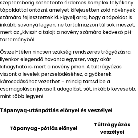
szeptemberig kéthetente érdemes komplex folyékony
tápoldattal öntözni, amelyet kifejezetten zöld növények
számára fejlesztettek ki. Figyelj arra, hogy a tápoldat is
inkább savanyú legyen, ne tartalmazzon túl sok meszet,
mert az „kiviszi” a talajt a növény számára kedvező pH-
tartományból.
Ősszel-télen nincsen szükség rendszeres trágyázásra,
ilyenkor elegendő havonta egyszer, vagy akár
kihagyható is, mert a növény pihen. A túltrágyázás
viszont a levelek perzselődéséhez, a gyökerek
károsodásához vezethet – mindig tartsd be a
csomagoláson javasolt adagolást, sőt, inkább kevesebb,
mint több legyen!
Tápanyag-utánpótlás előnyei és veszélyei
Túltrágyázás
Tápanyag-pótlás előnyei
veszélyei