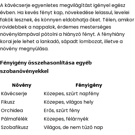
A kávécserje egyenletes megvilágítást igényel egész
évben. Ha kevés fényt kap, növekedése lelassul, levelei
fakók lesznek, és könnyen eldobhatja őket. Télen, amikor
rövidebbek a nappalok, érdemes mesterséges
növénylámpával pótolni a hiányzó fényt. A fényhiány
korai jele lehet a lankadó, sápadt lombozat, illetve a
növény megnyúlása.
Fényigény összehasonlítása egyéb
szobanövényekkel
Növény
Fényigény
Kávécserje
Közepes, szűrt napfény
Fikusz
Közepes, világos hely
Orchidea
Erős, szűrt fény
Pálmafélék
Közepes, félárnyék
Szobafikusz
Világos, de nem tűző nap