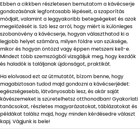
Ebben a cikkben részletesen bemutatom a kávécserje
gondozásának legfontosabb lépéseit, a szaporítás
módjait, valamint a leggyakoribb betegségeket és azok
megelőzését is. Szó lesz arról, hogy miért is különleges
szobanövény a kávécserje, hogyan választhatod ki a
legjobb helyet számára, milyen földre van szüksége,
mikor és hogyan öntözd vagy éppen metszeni kell-e.
Mindezt több szemszögből vizsgáljuk meg, hogy kezdők
és haladók is találjanak újdonságot, praktikát.
Ha elolvasod ezt az útmutatót, bízom benne, hogy
magabiztosan tudod majd gondozni a kávécserjédet:
egészségesebb, látványosabb lesz, és akár saját
kávészemeket is szüretelhetsz otthonodban! Gyakorlati
tanácsokat, részletes magyarázatokat, táblázatokat és
példákat találsz majd, hogy minden kérdésedre választ
kapj. Vágjunk is bele!