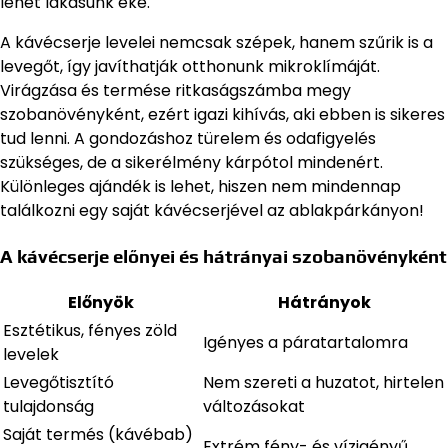
lehet lakásunk éke.
A kávécserje levelei nemcsak szépek, hanem szűrik is a
levegőt, így javíthatják otthonunk mikroklímáját.
Virágzása és termése ritkaságszámba megy
szobanövényként, ezért igazi kihívás, aki ebben is sikeres
tud lenni. A gondozáshoz türelem és odafigyelés
szükséges, de a sikerélmény kárpótol mindenért.
Különleges ajándék is lehet, hiszen nem mindennap
találkozni egy saját kávécserjével az ablakpárkányon!
A kávécserje előnyei és hátrányai szobanövényként
Előnyök
Hátrányok
Esztétikus, fényes zöld
Igényes a páratartalomra
levelek
Levegőtisztító
Nem szereti a huzatot, hirtelen
tulajdonság
változásokat
Saját termés (kávébab)
Extrém fény- és vízigényű