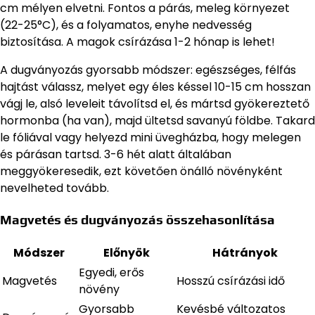
cm mélyen elvetni. Fontos a párás, meleg környezet
(22-25°C), és a folyamatos, enyhe nedvesség
biztosítása. A magok csírázása 1-2 hónap is lehet!
A dugványozás gyorsabb módszer: egészséges, félfás
hajtást válassz, melyet egy éles késsel 10-15 cm hosszan
vágj le, alsó leveleit távolítsd el, és mártsd gyökereztető
hormonba (ha van), majd ültetsd savanyú földbe. Takard
le fóliával vagy helyezd mini üvegházba, hogy melegen
és párásan tartsd. 3-6 hét alatt általában
meggyökeresedik, ezt követően önálló növényként
nevelheted tovább.
Magvetés és dugványozás összehasonlítása
Módszer
Előnyök
Hátrányok
Egyedi, erős
Magvetés
Hosszú csírázási idő
növény
Gyorsabb
Kevésbé változatos