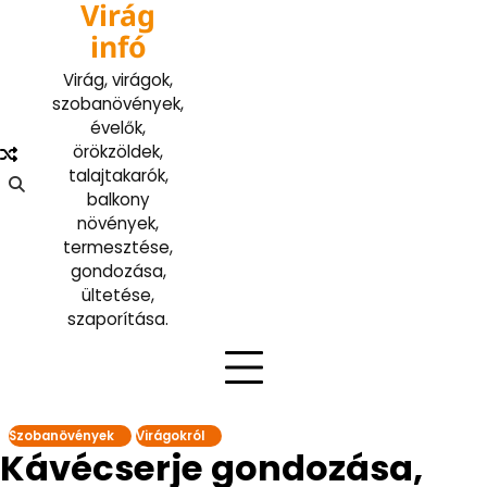
Virág
Skip
to
infó
content
Virág, virágok,
szobanövények,
évelők,
örökzöldek,
talajtakarók,
balkony
növények,
termesztése,
gondozása,
ültetése,
szaporítása.
Szobanövények
Virágokról
Kávécserje gondozása,