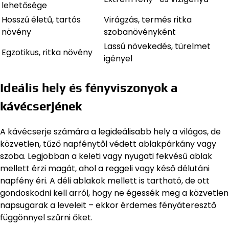
lehetősége
Hosszú életű, tartós
Virágzás, termés ritka
növény
szobanövényként
Lassú növekedés, türelmet
Egzotikus, ritka növény
igényel
Ideális hely és fényviszonyok a
kávécserjének
A kávécserje számára a legideálisabb hely a világos, de
közvetlen, tűző napfénytől védett ablakpárkány vagy
szoba. Legjobban a keleti vagy nyugati fekvésű ablak
mellett érzi magát, ahol a reggeli vagy késő délutáni
napfény éri. A déli ablakok mellett is tartható, de ott
gondoskodni kell arról, hogy ne égessék meg a közvetlen
napsugarak a leveleit – ekkor érdemes fényáteresztő
függönnyel szűrni őket.