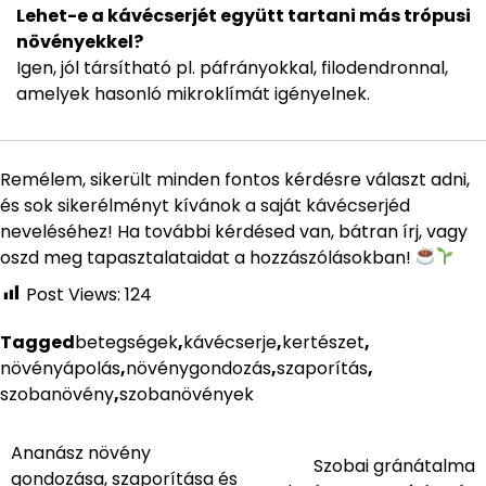
Lehet-e a kávécserjét együtt tartani más trópusi
növényekkel?
Igen, jól társítható pl. páfrányokkal, filodendronnal,
amelyek hasonló mikroklímát igényelnek.
Remélem, sikerült minden fontos kérdésre választ adni,
és sok sikerélményt kívánok a saját kávécserjéd
neveléséhez! Ha további kérdésed van, bátran írj, vagy
oszd meg tapasztalataidat a hozzászólásokban!
Post Views:
124
Tagged
betegségek
,
kávécserje
,
kertészet
,
növényápolás
,
növénygondozás
,
szaporítás
,
szobanövény
,
szobanövények
Ananász növény
Bejegyzés
Szobai gránátalma
gondozása, szaporítása és