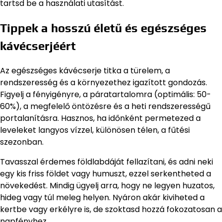
tartsd be a használati utasítást.
Tippek a hosszú életű és egészséges
kávécserjéért
Az egészséges kávécserje titka a türelem, a
rendszeresség és a környezethez igazított gondozás.
Figyelj a fényigényre, a páratartalomra (optimális: 50-
60%), a megfelelő öntözésre és a heti rendszerességű
portalanításra. Hasznos, ha időnként permetezed a
leveleket langyos vízzel, különösen télen, a fűtési
szezonban.
Tavasszal érdemes földlabdáját fellazítani, és adni neki
egy kis friss földet vagy humuszt, ezzel serkentheted a
növekedést. Mindig ügyelj arra, hogy ne legyen huzatos,
hideg vagy túl meleg helyen. Nyáron akár kiviheted a
kertbe vagy erkélyre is, de szoktasd hozzá fokozatosan a
napfényhez.