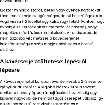
növekedését is.
Először mindig a száraz, beteg vagy gyenge hajtásokat
távolítsd el, majd az egészséges, de túl hosszú ágakat is
vágd vissza 1-2 levéllel egy külső rügy felett. Fontos, hogy
mindig éles, fertőtlenített metszőollót használj, hogy
megelőzd a fertőzések kialakulását. A rendszeres, de
nem túlzásba vitt metszés a kávécserjénél
kulcsfontosságú a szép megjelenéshez és a hosszú
élethez.
A kávécserje átültetése: lépésről
lépésre
A kávécserje fiatal korában évente, később 2-3 évente
igényli az átültetést. A legjobb időszak erre a tavasz,
amikor a növény éppen új hajtásokat hoz. Mindig egy
kicsivel nagyobb, de nem túl tágas cserepet válassz, így
elkerülheted a túlzott vízvisszatartást és a