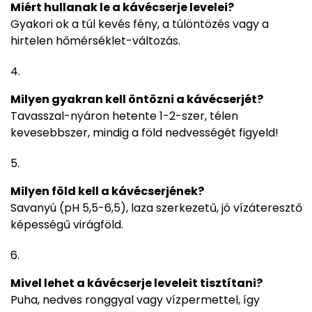
Miért hullanak le a kávécserje levelei?
Gyakori ok a túl kevés fény, a túlöntözés vagy a
hirtelen hőmérséklet-változás.
Milyen gyakran kell öntözni a kávécserjét?
Tavasszal-nyáron hetente 1-2-szer, télen
kevesebbszer, mindig a föld nedvességét figyeld!
Milyen föld kell a kávécserjének?
Savanyú (pH 5,5-6,5), laza szerkezetű, jó vízáteresztő
képességű virágföld.
Mivel lehet a kávécserje leveleit tisztítani?
Puha, nedves ronggyal vagy vízpermettel, így