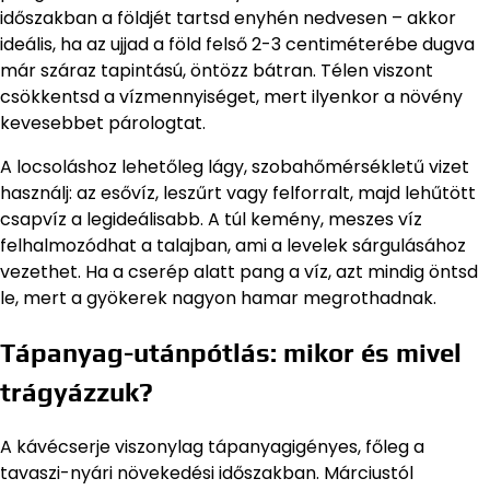
időszakban a földjét tartsd enyhén nedvesen – akkor
ideális, ha az ujjad a föld felső 2-3 centiméterébe dugva
már száraz tapintású, öntözz bátran. Télen viszont
csökkentsd a vízmennyiséget, mert ilyenkor a növény
kevesebbet párologtat.
A locsoláshoz lehetőleg lágy, szobahőmérsékletű vizet
használj: az esővíz, leszűrt vagy felforralt, majd lehűtött
csapvíz a legideálisabb. A túl kemény, meszes víz
felhalmozódhat a talajban, ami a levelek sárgulásához
vezethet. Ha a cserép alatt pang a víz, azt mindig öntsd
le, mert a gyökerek nagyon hamar megrothadnak.
Tápanyag-utánpótlás: mikor és mivel
trágyázzuk?
A kávécserje viszonylag tápanyagigényes, főleg a
tavaszi-nyári növekedési időszakban. Márciustól