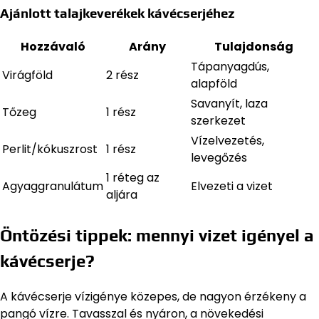
Ajánlott talajkeverékek kávécserjéhez
Hozzávaló
Arány
Tulajdonság
Tápanyagdús,
Virágföld
2 rész
alapföld
Savanyít, laza
Tőzeg
1 rész
szerkezet
Vízelvezetés,
Perlit/kókuszrost
1 rész
levegőzés
1 réteg az
Agyaggranulátum
Elvezeti a vizet
aljára
Öntözési tippek: mennyi vizet igényel a
kávécserje?
A kávécserje vízigénye közepes, de nagyon érzékeny a
pangó vízre. Tavasszal és nyáron, a növekedési