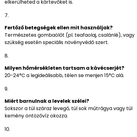
elkerülheted a kártevőket is.
Fertőző betegségek ellen mit használjak?
Természetes gombaölőt (pl. teafaolaj, csalánlé), vagy
szükség esetén speciális növényvédő szert.
Milyen hőmérsékleten tartsam a kávécserjét?
20-24°C a legideálisabb, télen se menjen 15°C alá.
Miért barnulnak a levelek szélei?
Sokszor a túl száraz levegő, túl sok műtrágya vagy túl
kemény öntözővíz okozza.