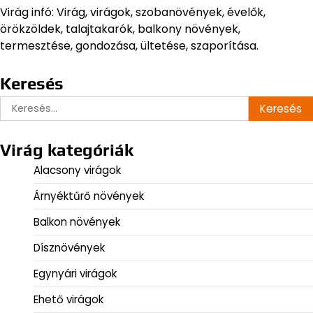
Virág infó: Virág, virágok, szobanövények, évelők,
örökzöldek, talajtakarók, balkony növények,
termesztése, gondozása, ültetése, szaporítása.
Keresés
Keresés:
Virág kategóriák
Alacsony virágok
Árnyéktűrő növények
Balkon növények
Dísznövények
Egynyári virágok
Ehető virágok