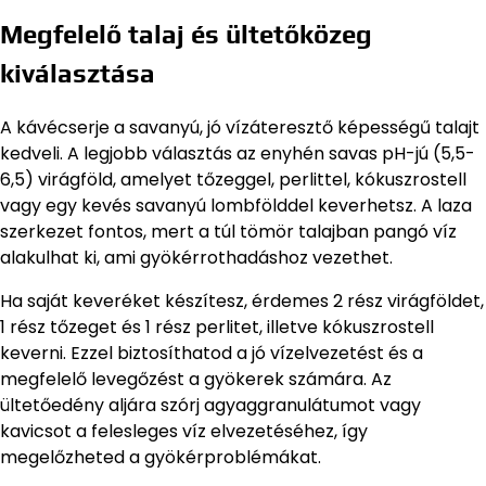
Megfelelő talaj és ültetőközeg
kiválasztása
A kávécserje a savanyú, jó vízáteresztő képességű talajt
kedveli. A legjobb választás az enyhén savas pH-jú (5,5-
6,5) virágföld, amelyet tőzeggel, perlittel, kókuszrostell
vagy egy kevés savanyú lombfölddel keverhetsz. A laza
szerkezet fontos, mert a túl tömör talajban pangó víz
alakulhat ki, ami gyökérrothadáshoz vezethet.
Ha saját keveréket készítesz, érdemes 2 rész virágföldet,
1 rész tőzeget és 1 rész perlitet, illetve kókuszrostell
keverni. Ezzel biztosíthatod a jó vízelvezetést és a
megfelelő levegőzést a gyökerek számára. Az
ültetőedény aljára szórj agyaggranulátumot vagy
kavicsot a felesleges víz elvezetéséhez, így
megelőzheted a gyökérproblémákat.