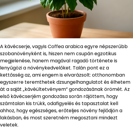
A kávécserje, vagyis Coffea arabica egyre népszerűbb
szobanövényként is, hiszen nem csupán egzotikus
megjelenése, hanem magával ragadó története is
lenyűgözi a növénykedvelőket. Talán pont ez a
kettősség az, ami engem is elvarázsolt: otthonomban
egyszerre teremthetek dzsungelhangulatot és élhetem
át a saját „kávéültetvényem” gondozásának örömét. Az
első kávécserjém gondozása során rájöttem, hogy
számtalan kis trükk, odafigyelés és tapasztalat kell
ahhoz, hogy egészséges, erőteljes növény fejlődjön a
lakásban, és most szeretném megosztani mindezt
veletek.