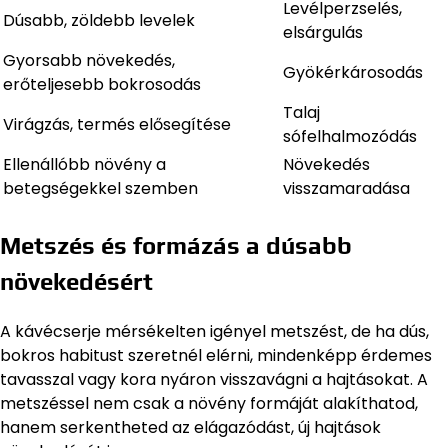
Levélperzselés,
Dúsabb, zöldebb levelek
elsárgulás
Gyorsabb növekedés,
Gyökérkárosodás
erőteljesebb bokrosodás
Talaj
Virágzás, termés elősegítése
sófelhalmozódás
Ellenállóbb növény a
Növekedés
betegségekkel szemben
visszamaradása
Metszés és formázás a dúsabb
növekedésért
A kávécserje mérsékelten igényel metszést, de ha dús,
bokros habitust szeretnél elérni, mindenképp érdemes
tavasszal vagy kora nyáron visszavágni a hajtásokat. A
metszéssel nem csak a növény formáját alakíthatod,
hanem serkentheted az elágazódást, új hajtások