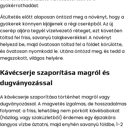
gyökérrothadást.
Átültetés előtt alaposan öntözd meg a növényt, hogy a
gyökerek könnyen kijöjjenek a régi cserépből. Az új
cserép aljára tegyél vízelvezető réteget, ezt követően
töltsd fel friss, savanyú talajkeverékkel. A növényt
helyezd be, majd óvatosan töltsd fel a földet körülötte,
és óvatosan nyomkodd le. Utána öntözd meg, és tedd a
megszokott, világos helyére.
Kávécserje szaporítása magról és
dugványozással
A kávécserje szaporítása történhet magról vagy
dugványozással. A magvetés izgalmas, de hosszadalmas
folyamat: a friss, lehetőleg nem pörkölt kávébabokat
(házilag, vagy szaküzletből) érdemes egy éjszakára
langyos vízbe áztatni, majd enyhén savanyú földbe, 1-2