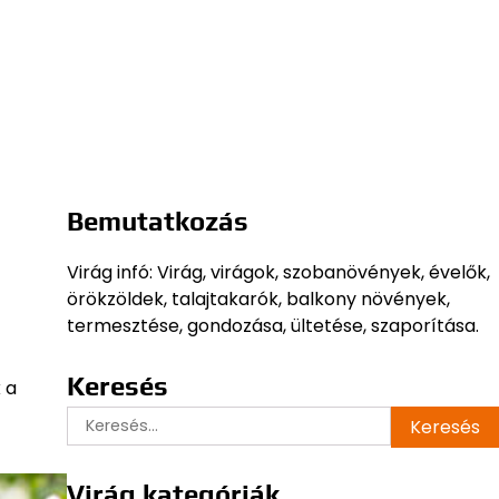
Bemutatkozás
Virág infó: Virág, virágok, szobanövények, évelők,
örökzöldek, talajtakarók, balkony növények,
termesztése, gondozása, ültetése, szaporítása.
Keresés
 a
Keresés:
Virág kategóriák