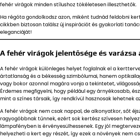
fehér virágok minden stílushoz tökéletesen illeszthetők.
Ha régóta gondolkodsz azon, miként tudnád feldobni ker
cikkben biztosan találsz új inspirációt és gyakorlati tanác
eleganciáját!
A fehér virágok jelentősége és varázsa 
A fehér virágok különleges helyet foglalnak el a kertter
ártatlanság és a békesség szimbólumai, hanem optikaila
vagy bokor azonnal magára vonja a tekintetet, világosság
Érdemes megfigyelni, hogy például egy árnyékosabb, észa
mint a színes társaik, így rendkívül hasznosak lehetnek az
A fehér virágok nem csak nappal, de alkonyatkor, sőt éj
ragyogóbbnak tűnnek, ezért sok kertész szívesen helyez 
lámpafényben is érvényesülhessenek. Egy jól megtervezet
helyezheti a kert egy részét, így ezek a növények nem cs