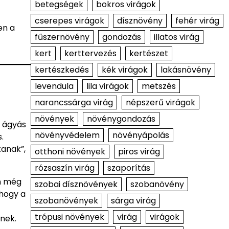
betegségek
bokros virágok
cserepes virágok
dísznövény
fehér virág
en a
fűszernövény
gondozás
illatos virág
kert
kerttervezés
kertészet
kertészkedés
kék virágok
lakásnövény
levendula
lila virágok
metszés
narancssárga virág
népszerű virágok
növények
növénygondozás
s ágyás
növényvédelem
növényápolás
.
tanak”,
otthoni növények
piros virág
rózsaszín virág
szaporítás
en még
szobai dísznövények
szobanövény
 hogy a
szobanövények
sárga virág
trópusi növények
virág
virágok
tnek.