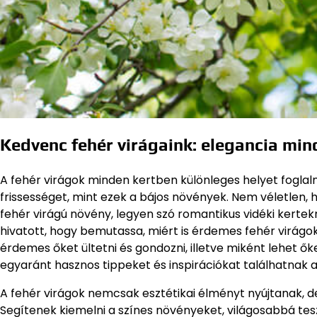
Kedvenc fehér virágaink: elegancia min
A fehér virágok minden kertben különleges helyet foglaln
frissességet, mint ezek a bájos növények. Nem véletlen,
fehér virágú növény, legyen szó romantikus vidéki kertekrő
hivatott, hogy bemutassa, miért is érdemes fehér virágok
érdemes őket ültetni és gondozni, illetve miként lehet ő
egyaránt hasznos tippeket és inspirációkat találhatnak 
A fehér virágok nemcsak esztétikai élményt nyújtanak, de
Segítenek kiemelni a színes növényeket, világosabbá teszi