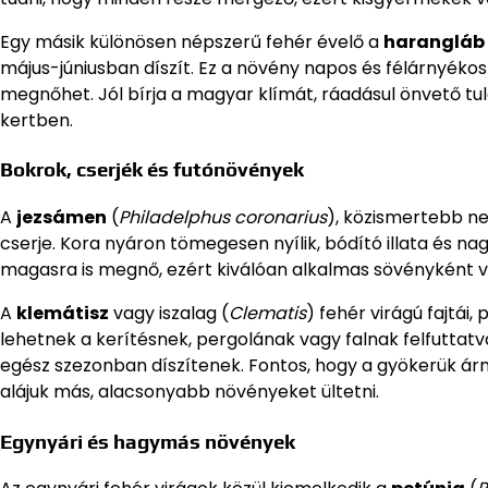
Egy másik különösen népszerű fehér évelő a
harangláb
május-júniusban díszít. Ez a növény napos és félárnyéko
megnőhet. Jól bírja a magyar klímát, ráadásul önvető tu
kertben.
Bokrok, cserjék és futónövények
A
jezsámen
(
Philadelphus coronarius
), közismertebb ne
cserje. Kora nyáron tömegesen nyílik, bódító illata és nag
magasra is megnő, ezért kiválóan alkalmas sövényként 
A
klemátisz
vagy iszalag (
Clematis
) fehér virágú fajtái,
lehetnek a kerítésnek, pergolának vagy falnak felfuttatva
egész szezonban díszítenek. Fontos, hogy a gyökerük ár
alájuk más, alacsonyabb növényeket ültetni.
Egynyári és hagymás növények