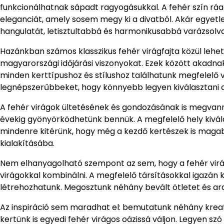
funkcionálhatnak sápadt ragyogásukkal. A fehér szín ráad
eleganciát, amely sosem megy ki a divatból. Akár egyetle
hangulatát, letisztultabbá és harmonikusabbá varázsolva
Hazánkban számos klasszikus fehér virágfajta közül lehet 
magyarországi időjárási viszonyokat. Ezek között akadnak
minden kerttípushoz és stílushoz találhatunk megfelelő 
legnépszerűbbeket, hogy könnyebb legyen kiválasztani a 
A fehér virágok ültetésének és gondozásának is megvann
évekig gyönyörködhetünk bennük. A megfelelő hely kivála
mindenre kitérünk, hogy még a kezdő kertészek is maga
kialakításába.
Nem elhanyagolható szempont az sem, hogy a fehér virá
virágokkal kombinálni. A megfelelő társításokkal igazán 
létrehozhatunk. Megosztunk néhány bevált ötletet és ara
Az inspiráció sem maradhat el: bemutatunk néhány kreat
kertünk is egyedi fehér virágos oázissá váljon. Legyen s