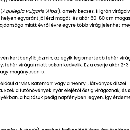
(
Aquilegia vulgaris ‘Alba’
), amely kecses, filigrán virágaiv
s helyen egyaránt jól érzi magát, és akár 60-80 cm magas
lajdonsága miatt évről évre egyre több virág jelenhet me
vén kertbenyíló jázmin, az egyik legismertebb fehér virá
y, fehér virágai miatt sokan kedvelik. Ez a cserje akár 2-
vagy magányosan is.
 például a ‘Miss Bateman’ vagy a ‘Henryi’, látványos díszei
. Ezek a futónövények nyár elejétől őszig virágoznak, és 
nyékban, a hajtásuk pedig napfényben legyen, így érdem