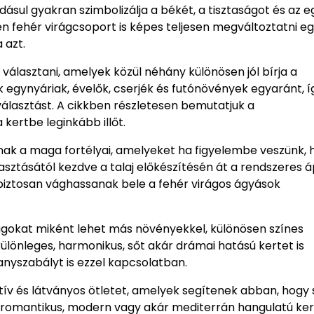
ásul gyakran szimbolizálja a békét, a tisztaságot és az 
n fehér virágcsoport is képes teljesen megváltoztatni eg
 azt.
választani, amelyek közül néhány különösen jól bírja a
 egynyáriak, évelők, cserjék és futónövények egyaránt, í
választást. A cikkben részletesen bemutatjuk a
kertbe leginkább illőt.
ak a maga fortélyai, amelyeket ha figyelembe veszünk, 
sztásától kezdve a talaj előkészítésén át a rendszeres á
biztosan vághassanak bele a fehér virágos ágyások
gokat miként lehet más növényekkel, különösen színes
különleges, harmonikus, sőt akár drámai hatású kertet is
nyszabályt is ezzel kapcsolatban.
ív és látványos ötletet, amelyek segítenek abban, hogy 
zó romantikus, modern vagy akár mediterrán hangulatú kert