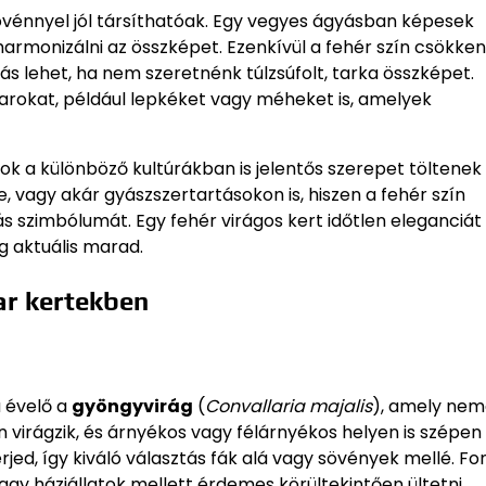
növénnyel jól társíthatóak. Egy vegyes ágyásban képesek
harmonizálni az összképet. Ezenkívül a fehér szín csökken
ás lehet, ha nem szeretnénk túlzsúfolt, tarka összképet.
arokat, például lepkéket vagy méheket is, amelyek
k a különböző kultúrákban is jelentős szerepet töltenek 
 vagy akár gyászszertartásokon is, hiszen a fehér szín
 szimbólumát. Egy fehér virágos kert időtlen eleganciát
g aktuális marad.
ar kertekben
 évelő a
gyöngyvirág
(
Convallaria majalis
), amely ne
n virágzik, és árnyékos vagy félárnyékos helyen is szépen f
jed, így kiváló választás fák alá vagy sövények mellé. Fo
gy háziállatok mellett érdemes körültekintően ültetni.