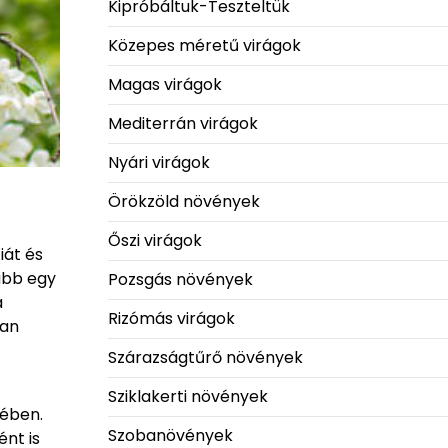
Kipróbáltuk-Teszteltük
Közepes méretű virágok
Magas virágok
Mediterrán virágok
Nyári virágok
Örökzöld növények
Őszi virágok
iát és
ább egy
Pozsgás növények
a
Rizómás virágok
yan
Szárazságtűrő növények
Sziklakerti növények
tében.
Szobanövények
ént is