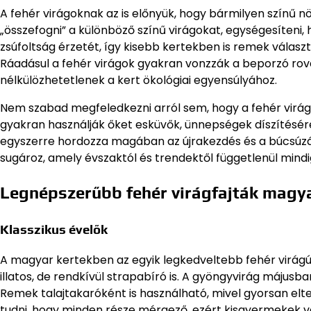
A fehér virágoknak az is előnyük, hogy bármilyen színű 
„összefogni” a különböző színű virágokat, egységesíteni, 
zsúfoltság érzetét, így kisebb kertekben is remek választ
Ráadásul a fehér virágok gyakran vonzzák a beporzó rov
nélkülözhetetlenek a kert ökológiai egyensúlyához.
Nem szabad megfeledkezni arról sem, hogy a fehér virágo
gyakran használják őket esküvők, ünnepségek díszítésére,
egyszerre hordozza magában az újrakezdés és a búcsúzás
sugároz, amely évszaktól és trendektől függetlenül mindi
Legnépszerűbb fehér virágfajták magy
Klasszikus évelők
A magyar kertekben az egyik legkedveltebb fehér virágú
illatos, de rendkívül strapabíró is. A gyöngyvirág májusba
Remek talajtakaróként is használható, mivel gyorsan elter
tudni, hogy minden része mérgező, ezért kisgyermekek va