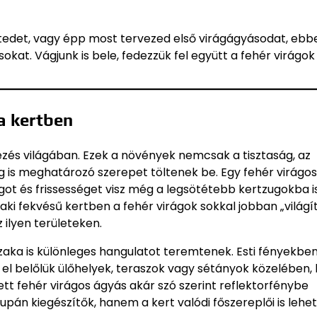
tedet, vagy épp most tervezed első virágágyásodat, ebb
sokat. Vágjunk is bele, fedezzük fel együtt a fehér virágok
a kertben
vezés világában. Ezek a növények nemcsak a tisztaság, az
g is meghatározó szerepet töltenek be. Egy fehér virágo
ot és frissességet visz még a legsötétebb kertzugokba is
ki fekvésű kertben a fehér virágok sokkal jobban „világí
 ilyen területeken.
szaka is különleges hangulatot teremtenek. Esti fényekb
el belőlük ülőhelyek, teraszok vagy sétányok közelében,
t fehér virágos ágyás akár szó szerint reflektorfénybe
upán kiegészítők, hanem a kert valódi főszereplői is lehe