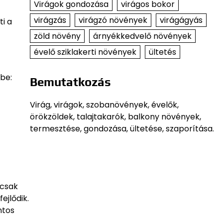
Virágok gondozása
virágos bokor
virágzás
virágzó növények
virágágyás
ti a
zöld növény
árnyékkedvelő növények
évelő sziklakerti növények
ültetés
be:
Bemutatkozás
Virág, virágok, szobanövények, évelők,
örökzöldek, talajtakarók, balkony növények,
termesztése, gondozása, ültetése, szaporítása.
mcsak
ejlődik.
ntos