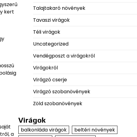
egyszerű
Talajtakaró növények
y kert
Tavaszi virágok
Téli virágok
gy
Uncategorized
Vendégposzt a virágokról
hosszú
Virágokról
polásig
Virágzó cserje
Virágzó szobanövények
Zöld szobanövények
Virágok
saját
balkonláda virágok
beltéri növények
ről, a