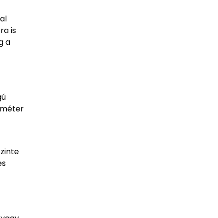
al
ra is
g a
gú
3 méter
szinte
es