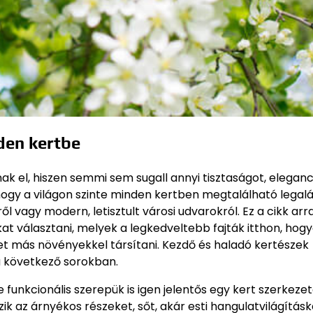
den kertbe
ak el, hiszen semmi sem sugall annyi tisztaságot, eleganc
 hogy a világon szinte minden kertben megtalálható legal
l vagy modern, letisztult városi udvarokról. Ez a cikk arr
at választani, melyek a legkedveltebb fajták itthon, hog
ket más növényekkel társítani. Kezdő és haladó kertészek
a következő sorokban.
 funkcionális szerepük is igen jelentős egy kert szerkeze
k az árnyékos részeket, sőt, akár esti hangulatvilágításk