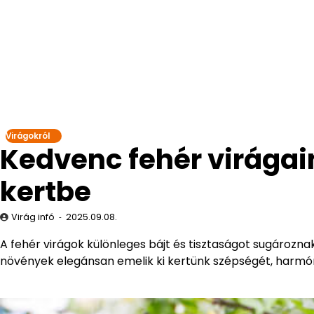
Virágokról
Kedvenc fehér virágai
kertbe
Virág infó
2025.09.08.
A fehér virágok különleges bájt és tisztaságot sugároznak,
növények elegánsan emelik ki kertünk szépségét, harmón