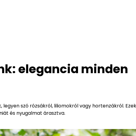
nk: elegancia minden
 legyen szó rózsákról, liliomokról vagy hortenzákról. Ezek
iát és nyugalmat árasztva.