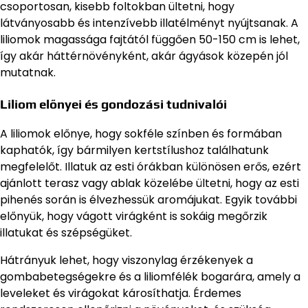
csoportosan, kisebb foltokban ültetni, hogy
látványosabb és intenzívebb illatélményt nyújtsanak. A
liliomok magassága fajtától függően 50-150 cm is lehet,
így akár háttérnövényként, akár ágyások közepén jól
mutatnak.
Liliom előnyei és gondozási tudnivalói
A liliomok előnye, hogy sokféle színben és formában
kaphatók, így bármilyen kertstílushoz találhatunk
megfelelőt. Illatuk az esti órákban különösen erős, ezért
ajánlott terasz vagy ablak közelébe ültetni, hogy az esti
pihenés során is élvezhessük aromájukat. Egyik további
előnyük, hogy vágott virágként is sokáig megőrzik
illatukat és szépségüket.
Hátrányuk lehet, hogy viszonylag érzékenyek a
gombabetegségekre és a liliomfélék bogarára, amely a
leveleket és virágokat károsíthatja. Érdemes