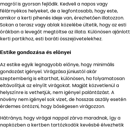
magról is gyorsan fejlődik. Kedveli a napos vagy
félárnyékos helyeket, de a legfontosabb, hogy este,
amikor a kerti pihenés ideje van, érezhetően illatozzon.
Sokan a terasz vagy ablak közelébe ültetik, hogy az esti
órákban a levegőt megtöltse az illata. Különösen ajánlott
kerti partikhoz, esti baráti összejövetelekhez.
Estike gondozása és előnyei
Az estike egyik legnagyobb előnye, hogy minimális
gondozást igényel. Virágzása júniustól akár
szeptemberig is eltarthat, különösen, ha folyamatosan
eltávolítjuk az elnyílt virágokat. Magját közvetlenül a
helyszínre is vethetjük, nem igényel palántázást. A
növény nem igényel sok vizet, de hosszas aszály esetén
érdemes öntözni, hogy bőségesen virágozzon.
Hátránya, hogy virágai nappal zárva maradnak, így a
napközben a kertben tartózkodók kevésbé élvezhetik