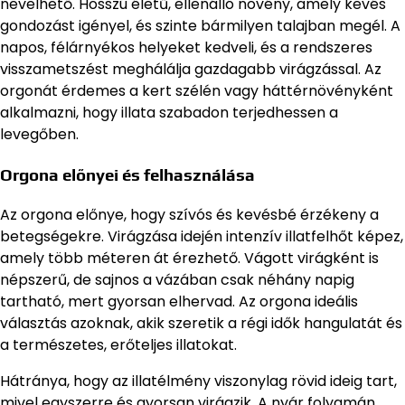
nevelhető. Hosszú életű, ellenálló növény, amely kevés
gondozást igényel, és szinte bármilyen talajban megél. A
napos, félárnyékos helyeket kedveli, és a rendszeres
visszametszést meghálálja gazdagabb virágzással. Az
orgonát érdemes a kert szélén vagy háttérnövényként
alkalmazni, hogy illata szabadon terjedhessen a
levegőben.
Orgona előnyei és felhasználása
Az orgona előnye, hogy szívós és kevésbé érzékeny a
betegségekre. Virágzása idején intenzív illatfelhőt képez,
amely több méteren át érezhető. Vágott virágként is
népszerű, de sajnos a vázában csak néhány napig
tartható, mert gyorsan elhervad. Az orgona ideális
választás azoknak, akik szeretik a régi idők hangulatát és
a természetes, erőteljes illatokat.
Hátránya, hogy az illatélmény viszonylag rövid ideig tart,
mivel egyszerre és gyorsan virágzik. A nyár folyamán