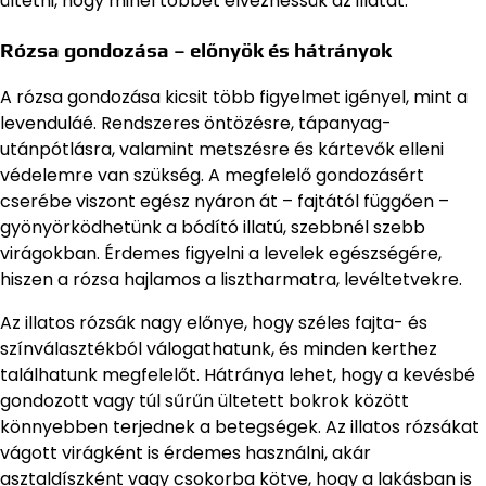
ültetni, hogy minél többet élvezhessük az illatát.
Rózsa gondozása – előnyök és hátrányok
A rózsa gondozása kicsit több figyelmet igényel, mint a
levenduláé. Rendszeres öntözésre, tápanyag-
utánpótlásra, valamint metszésre és kártevők elleni
védelemre van szükség. A megfelelő gondozásért
cserébe viszont egész nyáron át – fajtától függően –
gyönyörködhetünk a bódító illatú, szebbnél szebb
virágokban. Érdemes figyelni a levelek egészségére,
hiszen a rózsa hajlamos a lisztharmatra, levéltetvekre.
Az illatos rózsák nagy előnye, hogy széles fajta- és
színválasztékból válogathatunk, és minden kerthez
találhatunk megfelelőt. Hátránya lehet, hogy a kevésbé
gondozott vagy túl sűrűn ültetett bokrok között
könnyebben terjednek a betegségek. Az illatos rózsákat
vágott virágként is érdemes használni, akár
asztaldíszként vagy csokorba kötve, hogy a lakásban is