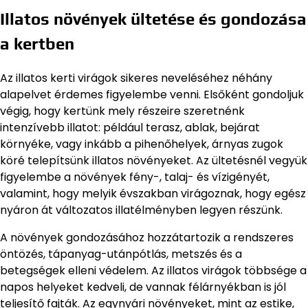
Illatos növények ültetése és gondozása
a kertben
Az illatos kerti virágok sikeres neveléséhez néhány
alapelvet érdemes figyelembe venni. Elsőként gondoljuk
végig, hogy kertünk mely részeire szeretnénk
intenzívebb illatot: például terasz, ablak, bejárat
környéke, vagy inkább a pihenőhelyek, árnyas zugok
köré telepítsünk illatos növényeket. Az ültetésnél vegyük
figyelembe a növények fény-, talaj- és vízigényét,
valamint, hogy melyik évszakban virágoznak, hogy egész
nyáron át változatos illatélményben legyen részünk.
A növények gondozásához hozzátartozik a rendszeres
öntözés, tápanyag-utánpótlás, metszés és a
betegségek elleni védelem. Az illatos virágok többsége a
napos helyeket kedveli, de vannak félárnyékban is jól
teljesítő fajták. Az egynyári növényeket, mint az estike,