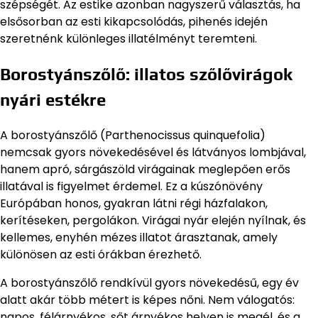
szépségét. Az estike azonban nagyszerű választás, ha
elsősorban az esti kikapcsolódás, pihenés idején
szeretnénk különleges illatélményt teremteni.
Borostyánszőlő: illatos szőlővirágok
nyári estékre
A borostyánszőlő (Parthenocissus quinquefolia)
nemcsak gyors növekedésével és látványos lombjával,
hanem apró, sárgászöld virágainak meglepően erős
illatával is figyelmet érdemel. Ez a kúszónövény
Európában honos, gyakran látni régi házfalakon,
kerítéseken, pergolákon. Virágai nyár elején nyílnak, és
kellemes, enyhén mézes illatot árasztanak, amely
különösen az esti órákban érezhető.
A borostyánszőlő rendkívül gyors növekedésű, egy év
alatt akár több métert is képes nőni. Nem válogatós:
napos, félárnyékos, sőt árnyékos helyen is megél, és a