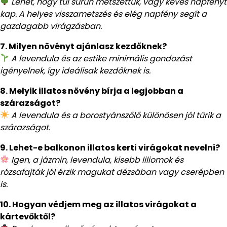
Lehet, hogy túl sűrűn metszettük, vagy kevés napfényt
kap. A helyes visszametszés és elég napfény segít a
gazdagabb virágzásban.
7. Milyen növényt ajánlasz kezdőknek?
A levendula és az estike minimális gondozást
igényelnek, így ideálisak kezdőknek is.
8. Melyik illatos növény bírja a legjobban a
szárazságot?
A levendula és a borostyánszőlő különösen jól tűrik a
szárazságot.
9. Lehet-e balkonon illatos kerti virágokat nevelni?
Igen, a jázmin, levendula, kisebb liliomok és
rózsafajták jól érzik magukat dézsában vagy cserépben
is.
10. Hogyan védjem meg az illatos virágokat a
kártevőktől?