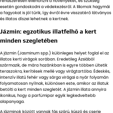
rendszeresen ellenőrizni a növényeket, és szükség
esetén gondoskodni a védekezésről. A liliomok hagymái
a fagyokat is jól tűrik, így évről évre visszatérő látványos
és illatos díszei lehetnek a kertnek.
Jázmin: egzotikus illatfelhő a kert
minden szegletében
A jázmin (Jasminum spp.) különleges helyet foglal el az
illatos kerti virágok sorában. Eredetileg Ázsiából
származik, de mára hazánkban is egyre többen ültetik
teraszokra, kerítések mellé vagy virágtartóba. Édeskés,
intenzív illatú fehér vagy sárga virágai a nyár folyamán
folyamatosan nyílnak, különösen este, amikor az illatuk
betölti a kert minden szegletét. A jázmin illata annyira
ikonikus, hogy a parfümipar egyik legkedveltebb
alapanyaga.
A jázminok között vannak fás szárú, kúszó és cserje