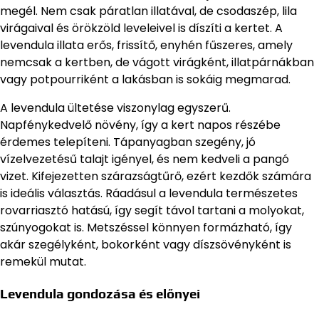
megél. Nem csak páratlan illatával, de csodaszép, lila
virágaival és örökzöld leveleivel is díszíti a kertet. A
levendula illata erős, frissítő, enyhén fűszeres, amely
nemcsak a kertben, de vágott virágként, illatpárnákban
vagy potpourriként a lakásban is sokáig megmarad.
A levendula ültetése viszonylag egyszerű.
Napfénykedvelő növény, így a kert napos részébe
érdemes telepíteni. Tápanyagban szegény, jó
vízelvezetésű talajt igényel, és nem kedveli a pangó
vizet. Kifejezetten szárazságtűrő, ezért kezdők számára
is ideális választás. Ráadásul a levendula természetes
rovarriasztó hatású, így segít távol tartani a molyokat,
szúnyogokat is. Metszéssel könnyen formázható, így
akár szegélyként, bokorként vagy díszsövényként is
remekül mutat.
Levendula gondozása és előnyei