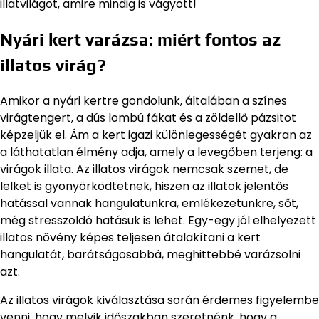
illatvilágot, amire mindig is vágyott!
Nyári kert varázsa: miért fontos az
illatos virág?
Amikor a nyári kertre gondolunk, általában a színes
virágtengert, a dús lombú fákat és a zöldellő pázsitot
képzeljük el. Ám a kert igazi különlegességét gyakran az
a láthatatlan élmény adja, amely a levegőben terjeng: a
virágok illata. Az illatos virágok nemcsak szemet, de
lelket is gyönyörködtetnek, hiszen az illatok jelentős
hatással vannak hangulatunkra, emlékezetünkre, sőt,
még stresszoldó hatásuk is lehet. Egy-egy jól elhelyezett
illatos növény képes teljesen átalakítani a kert
hangulatát, barátságosabbá, meghittebbé varázsolni
azt.
Az illatos virágok kiválasztása során érdemes figyelembe
venni, hogy melyik időszakban szeretnénk, hogy a