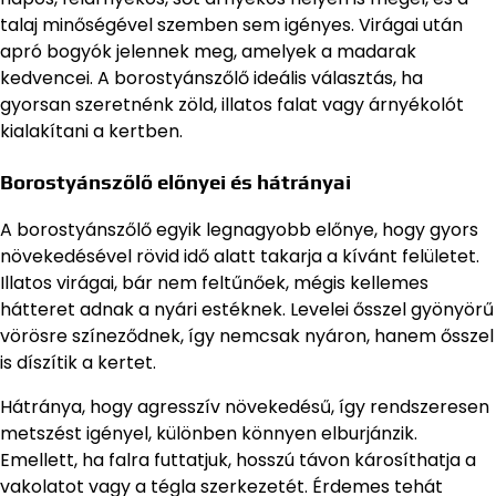
talaj minőségével szemben sem igényes. Virágai után
apró bogyók jelennek meg, amelyek a madarak
kedvencei. A borostyánszőlő ideális választás, ha
gyorsan szeretnénk zöld, illatos falat vagy árnyékolót
kialakítani a kertben.
Borostyánszőlő előnyei és hátrányai
A borostyánszőlő egyik legnagyobb előnye, hogy gyors
növekedésével rövid idő alatt takarja a kívánt felületet.
Illatos virágai, bár nem feltűnőek, mégis kellemes
hátteret adnak a nyári estéknek. Levelei ősszel gyönyörű
vörösre színeződnek, így nemcsak nyáron, hanem ősszel
is díszítik a kertet.
Hátránya, hogy agresszív növekedésű, így rendszeresen
metszést igényel, különben könnyen elburjánzik.
Emellett, ha falra futtatjuk, hosszú távon károsíthatja a
vakolatot vagy a tégla szerkezetét. Érdemes tehát