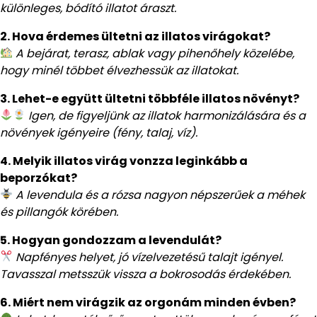
különleges, bódító illatot áraszt.
2. Hova érdemes ültetni az illatos virágokat?
A bejárat, terasz, ablak vagy pihenőhely közelébe,
hogy minél többet élvezhessük az illatokat.
3. Lehet-e együtt ültetni többféle illatos növényt?
Igen, de figyeljünk az illatok harmonizálására és a
növények igényeire (fény, talaj, víz).
4. Melyik illatos virág vonzza leginkább a
beporzókat?
A levendula és a rózsa nagyon népszerűek a méhek
és pillangók körében.
5. Hogyan gondozzam a levendulát?
Napfényes helyet, jó vízelvezetésű talajt igényel.
Tavasszal metsszük vissza a bokrosodás érdekében.
6. Miért nem virágzik az orgonám minden évben?