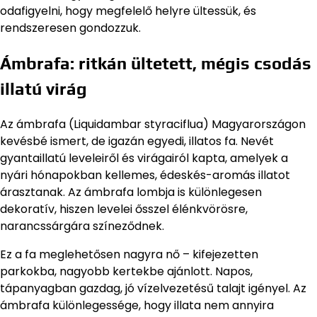
odafigyelni, hogy megfelelő helyre ültessük, és
rendszeresen gondozzuk.
Ámbrafa: ritkán ültetett, mégis csodás
illatú virág
Az ámbrafa (Liquidambar styraciflua) Magyarországon
kevésbé ismert, de igazán egyedi, illatos fa. Nevét
gyantaillatú leveleiről és virágairól kapta, amelyek a
nyári hónapokban kellemes, édeskés-aromás illatot
árasztanak. Az ámbrafa lombja is különlegesen
dekoratív, hiszen levelei ősszel élénkvörösre,
narancssárgára színeződnek.
Ez a fa meglehetősen nagyra nő – kifejezetten
parkokba, nagyobb kertekbe ajánlott. Napos,
tápanyagban gazdag, jó vízelvezetésű talajt igényel. Az
ámbrafa különlegessége, hogy illata nem annyira