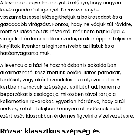
A levendula egyik legnagyobb előnye, hogy nagyon
kevés gondozást igényel. Tavasszal enyhe
visszametszéssel elősegíthetjük a bokrosodást és a
gazdagabb virágzást. Fontos, hogy ne vágjuk túl rövidre,
mert az idősebb, fás részekről már nem hajt ki újra. A
virágokat érdemes akkor szedni, amikor éppen teljesen
kinyíltak, ilyenkor a legintenzívebb az illatuk és a
hatóanyagtartalmuk.
A levendula a házi felhasználásban is sokoldalúan
alkalmazható: készíthetünk belőle illatos párnákat,
fürdősót, vagy akár levendulás cukrot, szörpöt is. A
kertben nemcsak szépséget és illatot ad, hanem a
beporzókat is csalogatja, miközben távol tartja a
kellemetlen rovarokat. Egyetlen hátránya, hogy a túl
nedves, kötött talajban könnyen rothadásnak indul,
ezért esős időszakban érdemes figyelni a vízelvezetésre.
Rózsa: klasszikus szépség és