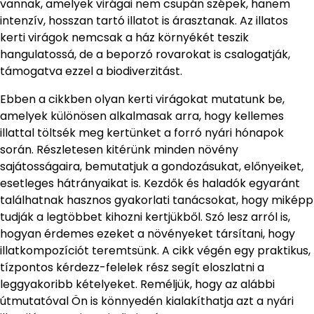
vannak, amelyek virágai nem csupán szépek, hanem
intenzív, hosszan tartó illatot is árasztanak. Az illatos
kerti virágok nemcsak a ház környékét teszik
hangulatossá, de a beporzó rovarokat is csalogatják,
támogatva ezzel a biodiverzitást.
Ebben a cikkben olyan kerti virágokat mutatunk be,
amelyek különösen alkalmasak arra, hogy kellemes
illattal töltsék meg kertünket a forró nyári hónapok
során. Részletesen kitérünk minden növény
sajátosságaira, bemutatjuk a gondozásukat, előnyeiket,
esetleges hátrányaikat is. Kezdők és haladók egyaránt
találhatnak hasznos gyakorlati tanácsokat, hogy miképp
tudják a legtöbbet kihozni kertjükből. Szó lesz arról is,
hogyan érdemes ezeket a növényeket társítani, hogy
illatkompozíciót teremtsünk. A cikk végén egy praktikus,
tízpontos kérdezz-felelek rész segít eloszlatni a
leggyakoribb kételyeket. Reméljük, hogy az alábbi
útmutatóval Ön is könnyedén kialakíthatja azt a nyári