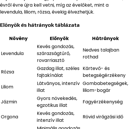
évről évre újra kell vetni, míg az évelőket, mint a
levendula, liliom, rózsa, évekig élvezhetjük.
Előnyök és hátrányok táblázata
Növény
Előnyök
Hátrányok
Kevés gondozás,
Nedves talajban
Levendula
szárazságtűrő,
rothad
rovarriasztó
Gazdag illat, széles
Kártevő- és
Rózsa
fajtakínálat
betegségérzékeny
Látványos, intenzív
Gombabetegségek,
Liliom
illat
liliom-bogár
Gyors növekedés,
Jázmin
Fagyérzékenység
egzotikus illat
Kevés gondozás,
Orgona
Rövid virágzási idő
intenzív illat
Minimális gondozás,