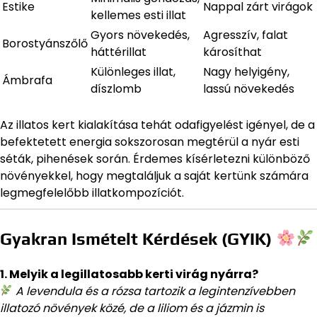
Estike
Nappal zárt virágok
kellemes esti illat
Gyors növekedés,
Agresszív, falat
Borostyánszőlő
háttérillat
károsíthat
Különleges illat,
Nagy helyigény,
Ámbrafa
díszlomb
lassú növekedés
Az illatos kert kialakítása tehát odafigyelést igényel, de a
befektetett energia sokszorosan megtérül a nyár esti
séták, pihenések során. Érdemes kísérletezni különböző
növényekkel, hogy megtaláljuk a saját kertünk számára
legmegfelelőbb illatkompozíciót.
Gyakran Ismételt Kérdések (GYIK)
1. Melyik a legillatosabb kerti virág nyárra?
A levendula és a rózsa tartozik a legintenzívebben
illatozó növények közé, de a liliom és a jázmin is