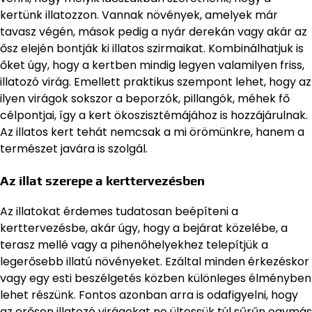
kertünk illatozzon. Vannak növények, amelyek már
tavasz végén, mások pedig a nyár derekán vagy akár az
ősz elején bontják ki illatos szirmaikat. Kombinálhatjuk is
őket úgy, hogy a kertben mindig legyen valamilyen friss,
illatozó virág. Emellett praktikus szempont lehet, hogy az
ilyen virágok sokszor a beporzók, pillangók, méhek fő
célpontjai, így a kert ökoszisztémájához is hozzájárulnak.
Az illatos kert tehát nemcsak a mi örömünkre, hanem a
természet javára is szolgál.
Az illat szerepe a kerttervezésben
Az illatokat érdemes tudatosan beépíteni a
kerttervezésbe, akár úgy, hogy a bejárat közelébe, a
terasz mellé vagy a pihenőhelyekhez telepítjük a
legerősebb illatú növényeket. Ezáltal minden érkezéskor
vagy egy esti beszélgetés közben különleges élményben
lehet részünk. Fontos azonban arra is odafigyelni, hogy
az erősen illatozó virágokat ne ültessük túl sűrűn egymás