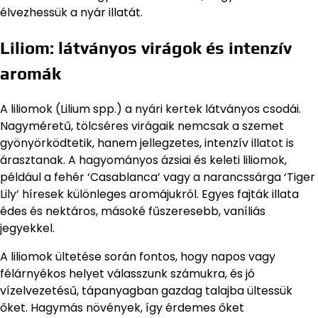
élvezhessük a nyár illatát.
Liliom: látványos virágok és intenzív
aromák
A liliomok (Lilium spp.) a nyári kertek látványos csodái.
Nagyméretű, tölcséres virágaik nemcsak a szemet
gyönyörködtetik, hanem jellegzetes, intenzív illatot is
árasztanak. A hagyományos ázsiai és keleti liliomok,
például a fehér ‘Casablanca’ vagy a narancssárga ‘Tiger
Lily’ híresek különleges aromájukról. Egyes fajták illata
édes és nektáros, másoké fűszeresebb, vaníliás
jegyekkel.
A liliomok ültetése során fontos, hogy napos vagy
félárnyékos helyet válasszunk számukra, és jó
vízelvezetésű, tápanyagban gazdag talajba ültessük
őket. Hagymás növények, így érdemes őket