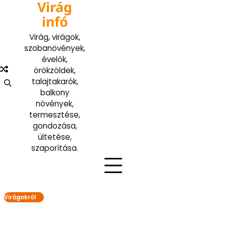
Virág
Skip
to
infó
content
Virág, virágok,
szobanövények,
évelők,
örökzöldek,
talajtakarók,
balkony
növények,
termesztése,
gondozása,
ültetése,
szaporítása.
Virágokról