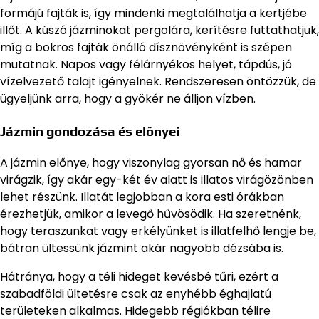
formájú fajták is, így mindenki megtalálhatja a kertjébe
illőt. A kúszó jázminokat pergolára, kerítésre futtathatjuk,
míg a bokros fajták önálló dísznövényként is szépen
mutatnak. Napos vagy félárnyékos helyet, tápdús, jó
vízelvezető talajt igényelnek. Rendszeresen öntözzük, de
ügyeljünk arra, hogy a gyökér ne álljon vízben.
Jázmin gondozása és előnyei
A jázmin előnye, hogy viszonylag gyorsan nő és hamar
virágzik, így akár egy-két év alatt is illatos virágözönben
lehet részünk. Illatát legjobban a kora esti órákban
érezhetjük, amikor a levegő hűvösödik. Ha szeretnénk,
hogy teraszunkat vagy erkélyünket is illatfelhő lengje be,
bátran ültessünk jázmint akár nagyobb dézsába is.
Hátránya, hogy a téli hideget kevésbé tűri, ezért a
szabadföldi ültetésre csak az enyhébb éghajlatú
területeken alkalmas. Hidegebb régiókban télire