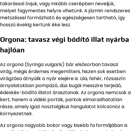
takarással óvjuk, vagy inkább cserépben neveljük,
melyet fagymentes helyre vihetünk. A jázmin rendszeres
metszéssel formázható és egészségesen tartható, így
hosszú évekig kertünk éke lesz.
Orgona: tavasz végi bódító illat nyárba
hajlóan
Az orgona (Syringa vulgaris) bár elsősorban tavaszi
virág, mégis érdemes megemlíteni, hiszen sok esetben
virágzása átnyúlik a nyár elejére is. Lila, fehér, rózsaszín
árnyalatokban pompázó, dús bugái messzire terjedő,
édeskés-bódító illatot árasztanak. Az orgona nemcsak a
kert, hanem a vidéki porták, parkok elmaradhatatlan
része, amely igazi nosztalgikus hangulatot kölcsönöz a
környezetnek.
Az orgona nagyobb bokor vagy kisebb fa formájában is