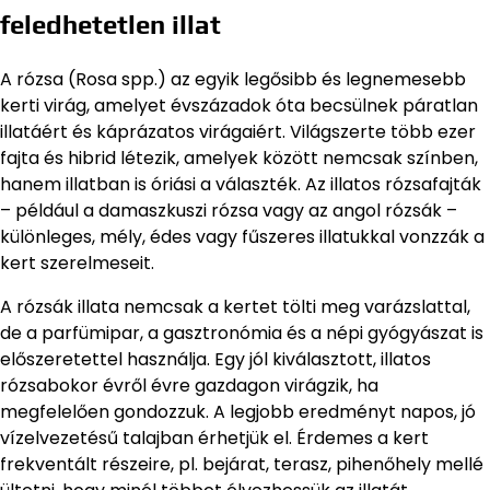
feledhetetlen illat
A rózsa (Rosa spp.) az egyik legősibb és legnemesebb
kerti virág, amelyet évszázadok óta becsülnek páratlan
illatáért és káprázatos virágaiért. Világszerte több ezer
fajta és hibrid létezik, amelyek között nemcsak színben,
hanem illatban is óriási a választék. Az illatos rózsafajták
– például a damaszkuszi rózsa vagy az angol rózsák –
különleges, mély, édes vagy fűszeres illatukkal vonzzák a
kert szerelmeseit.
A rózsák illata nemcsak a kertet tölti meg varázslattal,
de a parfümipar, a gasztronómia és a népi gyógyászat is
előszeretettel használja. Egy jól kiválasztott, illatos
rózsabokor évről évre gazdagon virágzik, ha
megfelelően gondozzuk. A legjobb eredményt napos, jó
vízelvezetésű talajban érhetjük el. Érdemes a kert
frekventált részeire, pl. bejárat, terasz, pihenőhely mellé