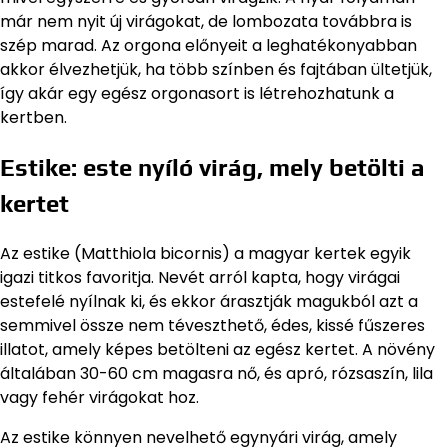
már nem nyit új virágokat, de lombozata továbbra is
szép marad. Az orgona előnyeit a leghatékonyabban
akkor élvezhetjük, ha több színben és fajtában ültetjük,
így akár egy egész orgonasort is létrehozhatunk a
kertben.
Estike: este nyíló virág, mely betölti a
kertet
Az estike (Matthiola bicornis) a magyar kertek egyik
igazi titkos favoritja. Nevét arról kapta, hogy virágai
estefelé nyílnak ki, és ekkor árasztják magukból azt a
semmivel össze nem téveszthető, édes, kissé fűszeres
illatot, amely képes betölteni az egész kertet. A növény
általában 30-60 cm magasra nő, és apró, rózsaszín, lila
vagy fehér virágokat hoz.
Az estike könnyen nevelhető egynyári virág, amely