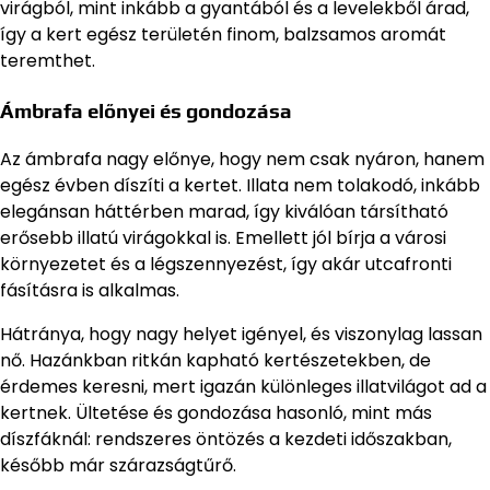
virágból, mint inkább a gyantából és a levelekből árad,
így a kert egész területén finom, balzsamos aromát
teremthet.
Ámbrafa előnyei és gondozása
Az ámbrafa nagy előnye, hogy nem csak nyáron, hanem
egész évben díszíti a kertet. Illata nem tolakodó, inkább
elegánsan háttérben marad, így kiválóan társítható
erősebb illatú virágokkal is. Emellett jól bírja a városi
környezetet és a légszennyezést, így akár utcafronti
fásításra is alkalmas.
Hátránya, hogy nagy helyet igényel, és viszonylag lassan
nő. Hazánkban ritkán kapható kertészetekben, de
érdemes keresni, mert igazán különleges illatvilágot ad a
kertnek. Ültetése és gondozása hasonló, mint más
díszfáknál: rendszeres öntözés a kezdeti időszakban,
később már szárazságtűrő.