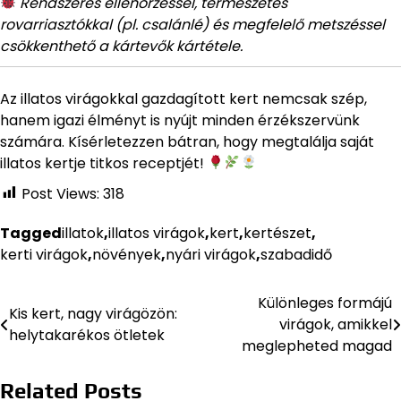
Rendszeres ellenőrzéssel, természetes
rovarriasztókkal (pl. csalánlé) és megfelelő metszéssel
csökkenthető a kártevők kártétele.
Az illatos virágokkal gazdagított kert nemcsak szép,
hanem igazi élményt is nyújt minden érzékszervünk
számára. Kísérletezzen bátran, hogy megtalálja saját
illatos kertje titkos receptjét!
Post Views:
318
Tagged
illatok
,
illatos virágok
,
kert
,
kertészet
,
kerti virágok
,
növények
,
nyári virágok
,
szabadidő
Különleges formájú
Bejegyzés
Kis kert, nagy virágözön:
virágok, amikkel
helytakarékos ötletek
navigáció
meglepheted magad
Related Posts