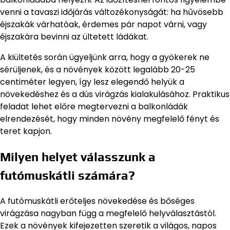
venni a tavaszi időjárás változékonyságát: ha hűvösebb
éjszakák várhatóak, érdemes pár napot várni, vagy
éjszakára bevinni az ültetett ládákat.
A kiültetés során ügyeljünk arra, hogy a gyökerek ne
sérüljenek, és a növények között legalább 20-25
centiméter legyen, így lesz elegendő helyük a
növekedéshez és a dús virágzás kialakulásához. Praktikus
feladat lehet előre megtervezni a balkonládák
elrendezését, hogy minden növény megfelelő fényt és
teret kapjon.
Milyen helyet válasszunk a
futómuskátli számára?
A futómuskátli erőteljes növekedése és bőséges
virágzása nagyban függ a megfelelő helyválasztástól.
Ezek a növények kifejezetten szeretik a világos, napos