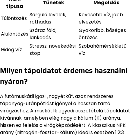
Tünetek
Megoldás
típusa
Sárguló levelek,
Kevesebb víz, jobb
Túlöntözés
rothadás
elvezetés
Száraz föld,
Gyakoribb, bőséges
Alulöntözés
lankadás
öntözés
Stressz, növekedési
Szobahőmérsékletű
Hideg víz
stop
víz
Milyen tápoldatot érdemes használni
nyáron?
A futómuskátli igazi „nagyétkű”, azaz rendszeres
tápanyag-utánpótlást igényel a hosszan tartó
virágzáshoz. A muskátlik egyedi összetételű tápoldatot
kívánnak, amelyben elég nagy a kálium (K) aránya,
hiszen ez felelős a virágképződésért. A klasszikus NPK
arány (nitrogén-foszfor-kálium) ideális esetben 1:2:3