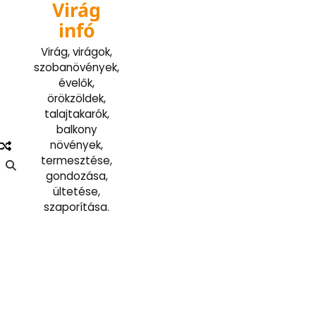
Virág
Skip
to
infó
content
Virág, virágok,
szobanövények,
évelők,
örökzöldek,
talajtakarók,
balkony
növények,
termesztése,
gondozása,
ültetése,
szaporítása.