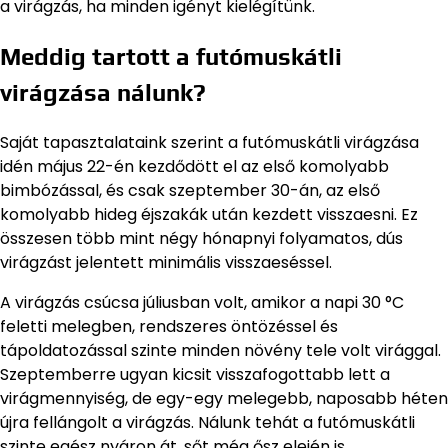
a virágzás, ha minden igényt kielégítünk.
Meddig tartott a futómuskátli
virágzása nálunk?
Saját tapasztalataink szerint a futómuskátli virágzása
idén május 22-én kezdődött el az első komolyabb
bimbózással, és csak szeptember 30-án, az első
komolyabb hideg éjszakák után kezdett visszaesni. Ez
összesen több mint négy hónapnyi folyamatos, dús
virágzást jelentett minimális visszaeséssel.
A virágzás csúcsa júliusban volt, amikor a napi 30 °C
feletti melegben, rendszeres öntözéssel és
tápoldatozással szinte minden növény tele volt virággal.
Szeptemberre ugyan kicsit visszafogottabb lett a
virágmennyiség, de egy-egy melegebb, naposabb héten
újra fellángolt a virágzás. Nálunk tehát a futómuskátli
szinte egész nyáron át, sőt még ősz elején is