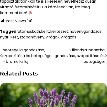
tapasztalatainkkal te is sikeresen nevelhetsz dúsan
virágzó futómuskátlit! Ha kérdésed van, írd meg
kommentben!
Post Views:
141
Tagged
futómuskátli
,
kert
,
kertészet
,
növénygondozás
,
nyári kert
,
szobanövény
,
virágok
,
virágzás
Neoregelia gondozása,
Tillandsia ionantha
Bejegyzés
szaporítása és betegségei
gondozása, szaporítása és
navigáció
– bromélia faj
betegségei
Related Posts