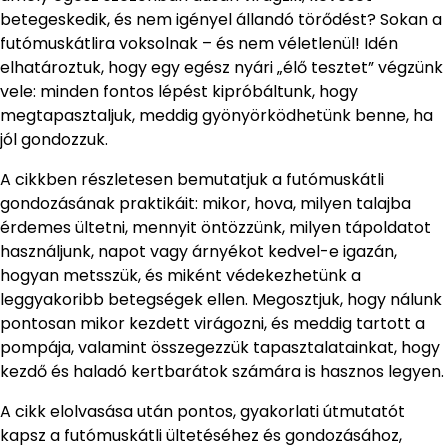
betegeskedik, és nem igényel állandó törődést? Sokan a
futómuskátlira voksolnak – és nem véletlenül! Idén
elhatároztuk, hogy egy egész nyári „élő tesztet” végzünk
vele: minden fontos lépést kipróbáltunk, hogy
megtapasztaljuk, meddig gyönyörködhetünk benne, ha
jól gondozzuk.
A cikkben részletesen bemutatjuk a futómuskátli
gondozásának praktikáit: mikor, hova, milyen talajba
érdemes ültetni, mennyit öntözzünk, milyen tápoldatot
használjunk, napot vagy árnyékot kedvel-e igazán,
hogyan metsszük, és miként védekezhetünk a
leggyakoribb betegségek ellen. Megosztjuk, hogy nálunk
pontosan mikor kezdett virágozni, és meddig tartott a
pompája, valamint összegezzük tapasztalatainkat, hogy
kezdő és haladó kertbarátok számára is hasznos legyen.
A cikk elolvasása után pontos, gyakorlati útmutatót
kapsz a futómuskátli ültetéséhez és gondozásához,