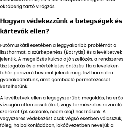
októberig tartó virágzás.
Hogyan védekezzünk a betegségek és
kártevők ellen?
Futómuskátli esetében a leggyakoribb problémát a
lisztharmat, a szürkepenész (Botrytis) és a levéltetvek
jelentik. A megelőzés kulcsa a jó szellőzés, a rendszeres
tisztogatás és a mértékletes öntözés. Ha a leveleken
fehér porszerű bevonat jelenik meg, lisztharmatra
gyanakodhatunk, amit gombaölő permetezéssel
kezelhetünk.
A levéltetvek ellen a legegyszerűbb megoldás, ha erős
vízsugárral lemossuk őket, vagy természetes rovarölő
szereket (pl. csalánlé, neem olaj) használunk. A
vegyszeres védekezést csak végső esetben válasszuk,
főleg, ha balkonládában, lakóövezetben neveljük a