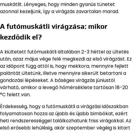
muskátlit. Lényeges, hogy minden gyanús tünetet
azonnal kezeljünk, így a virágzás zavartalan marad.
A futómuskátli virágzása: mikor
kezdődik el?
A kiültetett futómuskátli általában 2-3 héttel az ültetés
után, azaz május vége felé megkezdi az első virágzást. Ez
az időpont függ attól is, hogy mekkora, mennyire fejlett
palántát ültetünk, illetve mennyire sikerült betartani a
gondozási lépéseket. A bőséges virágzás júniustól
várható, amikor a levegő hőmérséklete tartósan 18-20
°C felett van.
Érdekesség, hogy a futómuskátli a virágzási időszakban
folyamatosan hozza az újabb és újabb bimbókat, ezért
heti rendszerességgel találkozhatunk friss virágokkal. Az
első erősebb lehűlésig, akár szeptember végéig is kitart