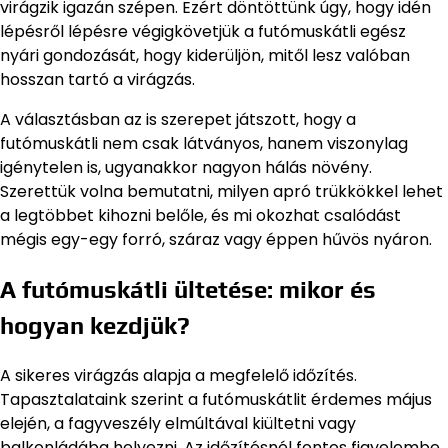
virágzik igazán szépen. Ezért döntöttünk úgy, hogy idén
lépésről lépésre végigkövetjük a futómuskátli egész
nyári gondozását, hogy kiderüljön, mitől lesz valóban
hosszan tartó a virágzás.
A választásban az is szerepet játszott, hogy a
futómuskátli nem csak látványos, hanem viszonylag
igénytelen is, ugyanakkor nagyon hálás növény.
Szerettük volna bemutatni, milyen apró trükkökkel lehet
a legtöbbet kihozni belőle, és mi okozhat csalódást
mégis egy-egy forró, száraz vagy éppen hűvös nyáron.
A futómuskátli ültetése: mikor és
hogyan kezdjük?
A sikeres virágzás alapja a megfelelő időzítés.
Tapasztalataink szerint a futómuskátlit érdemes május
elején, a fagyveszély elmúltával kiültetni vagy
balkonládába helyezni. Az időzítésnél fontos figyelembe