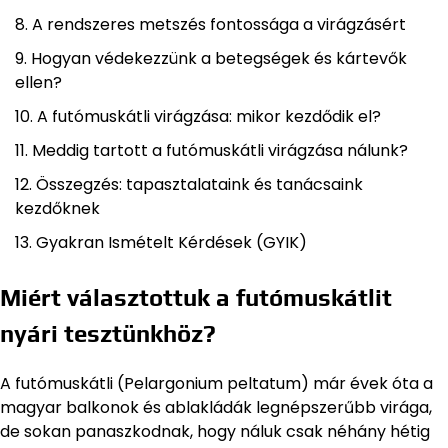
A rendszeres metszés fontossága a virágzásért
Hogyan védekezzünk a betegségek és kártevők
ellen?
A futómuskátli virágzása: mikor kezdődik el?
Meddig tartott a futómuskátli virágzása nálunk?
Összegzés: tapasztalataink és tanácsaink
kezdőknek
Gyakran Ismételt Kérdések (GYIK)
Miért választottuk a futómuskátlit
nyári tesztünkhöz?
A futómuskátli (Pelargonium peltatum) már évek óta a
magyar balkonok és ablakládák legnépszerűbb virága,
de sokan panaszkodnak, hogy náluk csak néhány hétig