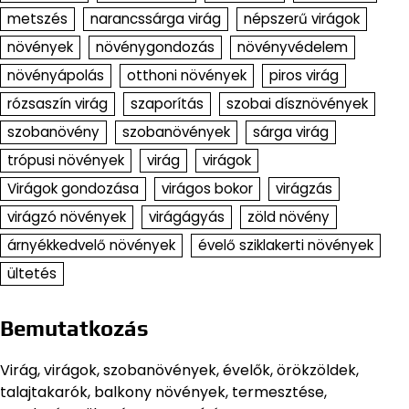
metszés
narancssárga virág
népszerű virágok
növények
növénygondozás
növényvédelem
növényápolás
otthoni növények
piros virág
rózsaszín virág
szaporítás
szobai dísznövények
szobanövény
szobanövények
sárga virág
trópusi növények
virág
virágok
Virágok gondozása
virágos bokor
virágzás
virágzó növények
virágágyás
zöld növény
árnyékkedvelő növények
évelő sziklakerti növények
ültetés
Bemutatkozás
Virág, virágok, szobanövények, évelők, örökzöldek,
talajtakarók, balkony növények, termesztése,