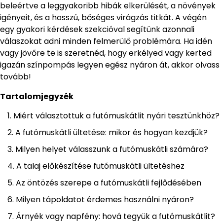
beleértve a leggyakoribb hibák elkerülését, a növények
igényeit, és a hosszú, bőséges virágzás titkát. A végén
egy gyakori kérdések szekcióval segítünk azonnali
válaszokat adni minden felmerülő problémára. Ha idén
vagy jövőre te is szeretnéd, hogy erkélyed vagy kerted
igazán színpompás legyen egész nyáron át, akkor olvass
tovább!
Tartalomjegyzék
Miért választottuk a futómuskátlit nyári tesztünkhöz?
A futómuskátli ültetése: mikor és hogyan kezdjük?
Milyen helyet válasszunk a futómuskátli számára?
A talaj előkészítése futómuskátli ültetéshez
Az öntözés szerepe a futómuskátli fejlődésében
Milyen tápoldatot érdemes használni nyáron?
Árnyék vagy napfény: hová tegyük a futómuskátlit?