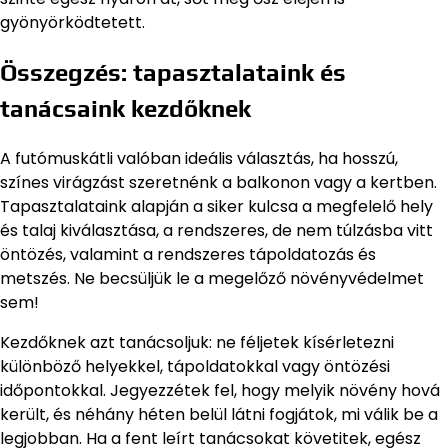
gyönyörködtetett.
Összegzés: tapasztalataink és
tanácsaink kezdőknek
A futómuskátli valóban ideális választás, ha hosszú,
színes virágzást szeretnénk a balkonon vagy a kertben.
Tapasztalataink alapján a siker kulcsa a megfelelő hely
és talaj kiválasztása, a rendszeres, de nem túlzásba vitt
öntözés, valamint a rendszeres tápoldatozás és
metszés. Ne becsüljük le a megelőző növényvédelmet
sem!
Kezdőknek azt tanácsoljuk: ne féljetek kísérletezni
különböző helyekkel, tápoldatokkal vagy öntözési
időpontokkal. Jegyezzétek fel, hogy melyik növény hová
került, és néhány héten belül látni fogjátok, mi válik be a
legjobban. Ha a fent leírt tanácsokat követitek, egész