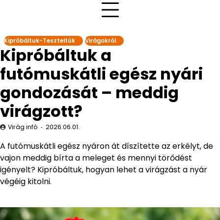
Kipróbáltuk-Teszteltük
Virágokról
Kipróbáltuk a
futómuskátli egész nyári
gondozását – meddig
virágzott?
Virág infó
2026.06.01.
A futómuskátli egész nyáron át díszítette az erkélyt, de
vajon meddig bírta a meleget és mennyi törődést
igényelt? Kipróbáltuk, hogyan lehet a virágzást a nyár
végéig kitolni.