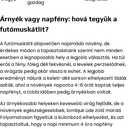
gazdag
Árnyék vagy napfény: hová tegyük a
futómuskátlit?
A futómuskátli alapvetően napimádó növény, de
érdekes módon a tapasztalataink szerint nem minden
esetben a legnaposabb hely a legjobb választás. Ha túl
erős a fény, főleg déli fekvésnél, a levelek perzselődnek,
a virágzás pedig akár vissza is eshet. A legjobb
eredményt nálunk a keleti-déli sarkon elhelyezett ládák
adták, ahol a növények naponta 4-6 órát kaptak teljes
napfényt, a többi időben pedig árnyékban voltak.
Az árnyékosabb helyeken kevesebb virág fejlődik, de a
növények egészségesebbek, lombjuk üde zöld marad.
Folyamatosan figyeltük a különböző elhelyezést, és azt
tapasztaltuk, hogy a napi minimum 4 óra napfény