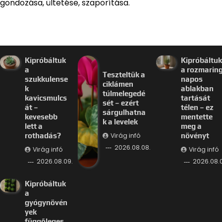
gondozása, ültetése, szaporítása.
Kipróbáltuk
Kipróbáltuk
a
a rozmarin
Teszteltük a
szukkulense
napos
ciklámen
k
ablakban
túlmelegedé
kavicsmulcs
tartását
sét – ezért
át –
télen – ez
sárgulhatna
kevesebb
mentette
k a levelek
lett a
meg a
Virág infó
rothadás?
növényt
2026.08.08.
Virág infó
Virág infó
2026.08.09.
2026.08.
Kipróbáltuk
a
gyógynövén
yek
függőleges