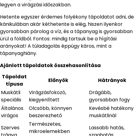
legyen a virágzási időszakban.
Hetente egyszer érdemes folyékony tápoldatot adni, de
kánikulában akár kéthetente is elég, hiszen ilyenkor
gyorsabban párolog a víz, és a tápanyag is gyorsabban
ürül a földből. Fontos: mindig tartsuk be a hígítási
arányokat! A túladagolás éppúgy káros, mint a
tápanyaghiány.
Ajánlott tápoldatok összehasonlítása
Tápoldat
Előnyök
Hátrányok
típusa
Muskátli
Virágzásfokozó,
Drágább,
speciális
kiegyenlített
gyorsabban fogy
Általános
Olcsóbb, könnyen
Kevésbé hatékony
virágos
beszerezhető
muskátlinál
Természetes,
Szerves
Lassabb hatás,
mikroelemekben
trágya
szaghatás