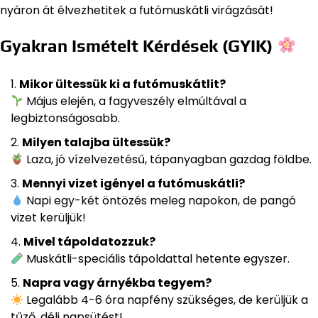
nyáron át élvezhetitek a futómuskátli virágzását!
Gyakran Ismételt Kérdések (GYIK)
Mikor ültessük ki a futómuskátlit?
Május elején, a fagyveszély elmúltával a
legbiztonságosabb.
Milyen talajba ültessük?
Laza, jó vízelvezetésű, tápanyagban gazdag földbe.
Mennyi vizet igényel a futómuskátli?
Napi egy-két öntözés meleg napokon, de pangó
vizet kerüljük!
Mivel tápoldatozzuk?
Muskátli-speciális tápoldattal hetente egyszer.
Napra vagy árnyékba tegyem?
Legalább 4-6 óra napfény szükséges, de kerüljük a
tűző, déli napsütést!