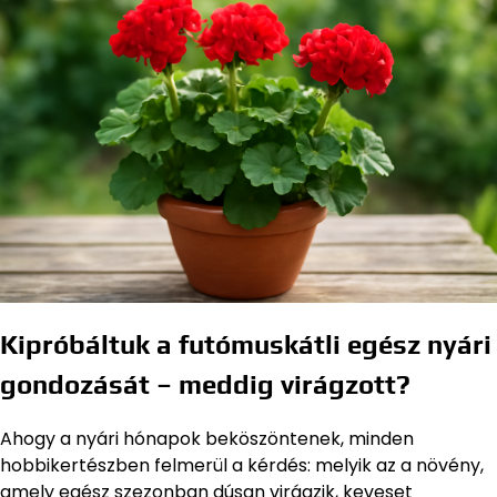
Kipróbáltuk a futómuskátli egész nyári
gondozását – meddig virágzott?
Ahogy a nyári hónapok beköszöntenek, minden
hobbikertészben felmerül a kérdés: melyik az a növény,
amely egész szezonban dúsan virágzik, keveset