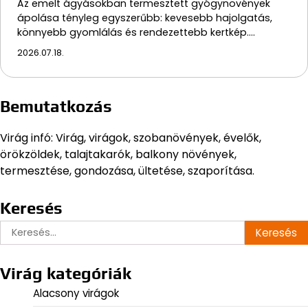
Az emelt ágyásokban termesztett gyógynövények
ápolása tényleg egyszerűbb: kevesebb hajolgatás,
könnyebb gyomlálás és rendezettebb kertkép.…
2026.07.18.
Bemutatkozás
Virág infó: Virág, virágok, szobanövények, évelők,
örökzöldek, talajtakarók, balkony növények,
termesztése, gondozása, ültetése, szaporítása.
Keresés
Keresés:
Virág kategóriák
Alacsony virágok