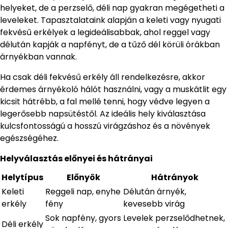
helyeket, de a perzselő, déli nap gyakran megégetheti a
leveleket. Tapasztalataink alapján a keleti vagy nyugati
fekvésű erkélyek a legideálisabbak, ahol reggel vagy
délután kapják a napfényt, de a tűző dél körüli órákban
árnyékban vannak.
Ha csak déli fekvésű erkély áll rendelkezésre, akkor
érdemes árnyékoló hálót használni, vagy a muskátlit egy
kicsit hátrébb, a fal mellé tenni, hogy védve legyen a
legerősebb napsütéstől. Az ideális hely kiválasztása
kulcsfontosságú a hosszú virágzáshoz és a növények
egészségéhez.
Helyválasztás előnyei és hátrányai
Helytípus
Előnyök
Hátrányok
Keleti
Reggeli nap, enyhe
Délután árnyék,
erkély
fény
kevesebb virág
Sok napfény, gyors
Levelek perzselődhetnek,
Déli erkély