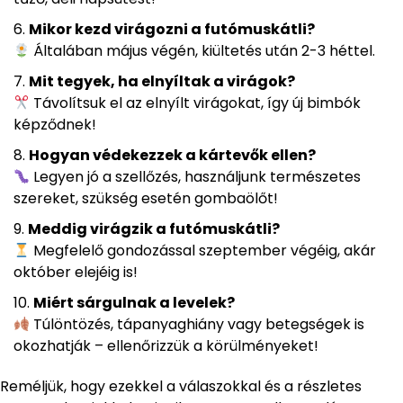
Mikor kezd virágozni a futómuskátli?
Általában május végén, kiültetés után 2-3 héttel.
Mit tegyek, ha elnyíltak a virágok?
Távolítsuk el az elnyílt virágokat, így új bimbók
képződnek!
Hogyan védekezzek a kártevők ellen?
Legyen jó a szellőzés, használjunk természetes
szereket, szükség esetén gombaölőt!
Meddig virágzik a futómuskátli?
Megfelelő gondozással szeptember végéig, akár
október elejéig is!
Miért sárgulnak a levelek?
Túlöntözés, tápanyaghiány vagy betegségek is
okozhatják – ellenőrizzük a körülményeket!
Reméljük, hogy ezekkel a válaszokkal és a részletes