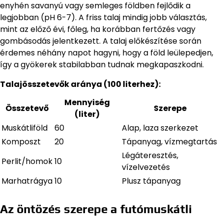
enyhén savanyú vagy semleges földben fejlődik a
legjobban (pH 6-7). A friss talaj mindig jobb választás,
mint az előző évi, főleg, ha korábban fertőzés vagy
gombásodás jelentkezett. A talaj előkészítése során
érdemes néhány napot hagyni, hogy a föld leülepedjen,
így a gyökerek stabilabban tudnak megkapaszkodni.
Talajösszetevők aránya (100 literhez):
Mennyiség
Összetevő
Szerepe
(liter)
Muskátliföld
60
Alap, laza szerkezet
Komposzt
20
Tápanyag, vízmegtartás
Légáteresztés,
Perlit/homok
10
vízelvezetés
Marhatrágya
10
Plusz tápanyag
Az öntözés szerepe a futómuskátli