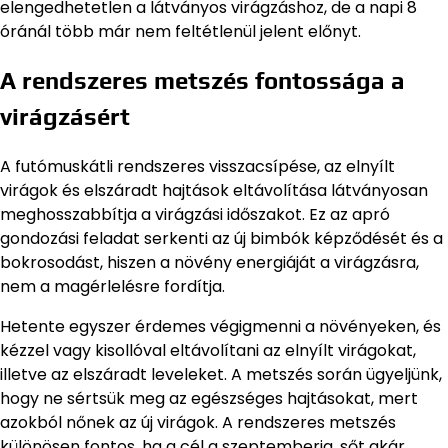
elengedhetetlen a látványos virágzáshoz, de a napi 8
óránál több már nem feltétlenül jelent előnyt.
A rendszeres metszés fontossága a
virágzásért
A futómuskátli rendszeres visszacsípése, az elnyílt
virágok és elszáradt hajtások eltávolítása látványosan
meghosszabbítja a virágzási időszakot. Ez az apró
gondozási feladat serkenti az új bimbók képződését és a
bokrosodást, hiszen a növény energiáját a virágzásra,
nem a magérlelésre fordítja.
Hetente egyszer érdemes végigmenni a növényeken, és
kézzel vagy kisollóval eltávolítani az elnyílt virágokat,
illetve az elszáradt leveleket. A metszés során ügyeljünk,
hogy ne sértsük meg az egészséges hajtásokat, mert
azokból nőnek az új virágok. A rendszeres metszés
különösen fontos, ha a cél a szeptemberig, sőt akár