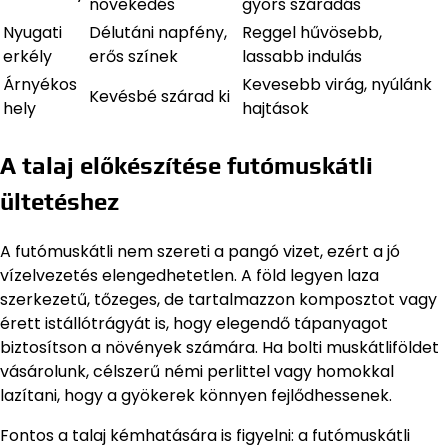
növekedés
gyors száradás
Nyugati
Délutáni napfény,
Reggel hűvösebb,
erkély
erős színek
lassabb indulás
Árnyékos
Kevesebb virág, nyúlánk
Kevésbé szárad ki
hely
hajtások
A talaj előkészítése futómuskátli
ültetéshez
A futómuskátli nem szereti a pangó vizet, ezért a jó
vízelvezetés elengedhetetlen. A föld legyen laza
szerkezetű, tőzeges, de tartalmazzon komposztot vagy
érett istállótrágyát is, hogy elegendő tápanyagot
biztosítson a növények számára. Ha bolti muskátliföldet
vásárolunk, célszerű némi perlittel vagy homokkal
lazítani, hogy a gyökerek könnyen fejlődhessenek.
Fontos a talaj kémhatására is figyelni: a futómuskátli