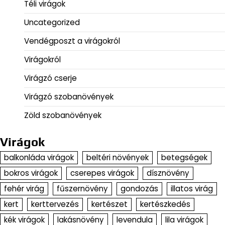
Téli virágok
Uncategorized
Vendégposzt a virágokról
Virágokról
Virágzó cserje
Virágzó szobanövények
Zöld szobanövények
Virágok
balkonláda virágok
beltéri növények
betegségek
bokros virágok
cserepes virágok
dísznövény
fehér virág
fűszernövény
gondozás
illatos virág
kert
kerttervezés
kertészet
kertészkedés
kék virágok
lakásnövény
levendula
lila virágok