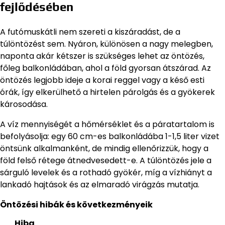
fejlődésében
A futómuskátli nem szereti a kiszáradást, de a
túlöntözést sem. Nyáron, különösen a nagy melegben,
naponta akár kétszer is szükséges lehet az öntözés,
főleg balkonládában, ahol a föld gyorsan átszárad. Az
öntözés legjobb ideje a korai reggel vagy a késő esti
órák, így elkerülhető a hirtelen párolgás és a gyökerek
károsodása.
A víz mennyiségét a hőmérséklet és a páratartalom is
befolyásolja: egy 60 cm-es balkonládába 1-1,5 liter vizet
öntsünk alkalmanként, de mindig ellenőrizzük, hogy a
föld felső rétege átnedvesedett-e. A túlöntözés jele a
sárguló levelek és a rothadó gyökér, míg a vízhiányt a
lankadó hajtások és az elmaradó virágzás mutatja.
Öntözési hibák és következményeik
Hiba