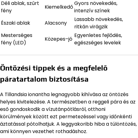
Déli ablak, szűrt
Gyors növekedés,
Kiemelkedő
fény
intenzív színek
Lassabb növekedés,
Északi ablak
Alacsony
ritkán virágzik
Mesterséges
Egyenletes fejlődés,
Közepes–jó
fény (LED)
egészséges levelek
Öntözési tippek és a megfelelő
páratartalom biztosítása
A Tillandsia ionantha legnagyobb kihívása az öntözés
helyes kivitelezése. A természetben a reggeli pára és az
eső gondoskodik a vízutánpótlásról, otthoni
körülmények között ezt permetezéssel vagy időnkénti
áztatással pótolhatjuk. A leggyakoribb hiba a túlöntözés,
ami könnyen vezethet rothadáshoz.