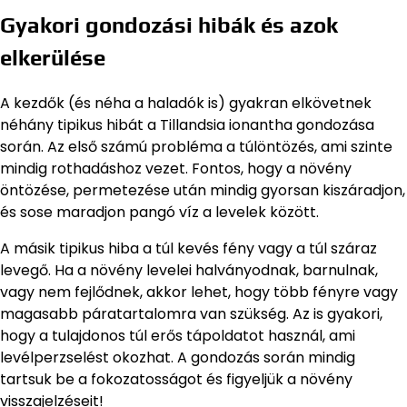
Gyakori gondozási hibák és azok
elkerülése
A kezdők (és néha a haladók is) gyakran elkövetnek
néhány tipikus hibát a Tillandsia ionantha gondozása
során. Az első számú probléma a túlöntözés, ami szinte
mindig rothadáshoz vezet. Fontos, hogy a növény
öntözése, permetezése után mindig gyorsan kiszáradjon,
és sose maradjon pangó víz a levelek között.
A másik tipikus hiba a túl kevés fény vagy a túl száraz
levegő. Ha a növény levelei halványodnak, barnulnak,
vagy nem fejlődnek, akkor lehet, hogy több fényre vagy
magasabb páratartalomra van szükség. Az is gyakori,
hogy a tulajdonos túl erős tápoldatot használ, ami
levélperzselést okozhat. A gondozás során mindig
tartsuk be a fokozatosságot és figyeljük a növény
visszajelzéseit!