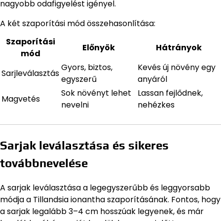
nagyobb odafigyelést igényel.
A két szaporítási mód összehasonlítása:
Szaporítási
Előnyök
Hátrányok
mód
Gyors, biztos,
Kevés új növény egy
Sarjleválasztás
egyszerű
anyáról
Sok növényt lehet
Lassan fejlődnek,
Magvetés
nevelni
nehézkes
Sarjak leválasztása és sikeres
továbbnevelése
A sarjak leválasztása a legegyszerűbb és leggyorsabb
módja a Tillandsia ionantha szaporításának. Fontos, hogy
a sarjak legalább 3–4 cm hosszúak legyenek, és már