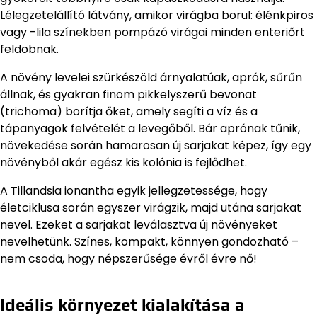
Lélegzetelállító látvány, amikor virágba borul: élénkpiros
vagy -lila színekben pompázó virágai minden enteriőrt
feldobnak.
A növény levelei szürkészöld árnyalatúak, aprók, sűrűn
állnak, és gyakran finom pikkelyszerű bevonat
(trichoma) borítja őket, amely segíti a víz és a
tápanyagok felvételét a levegőből. Bár aprónak tűnik,
növekedése során hamarosan új sarjakat képez, így egy
növényből akár egész kis kolónia is fejlődhet.
A Tillandsia ionantha egyik jellegzetessége, hogy
életciklusa során egyszer virágzik, majd utána sarjakat
nevel. Ezeket a sarjakat leválasztva új növényeket
nevelhetünk. Színes, kompakt, könnyen gondozható –
nem csoda, hogy népszerűsége évről évre nő!
Ideális környezet kialakítása a