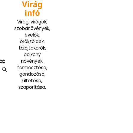
Virág
Skip
to
infó
content
Virág, virágok,
szobanövények,
évelők,
örökzöldek,
talajtakarók,
balkony
növények,
termesztése,
gondozása,
ültetése,
szaporítása.