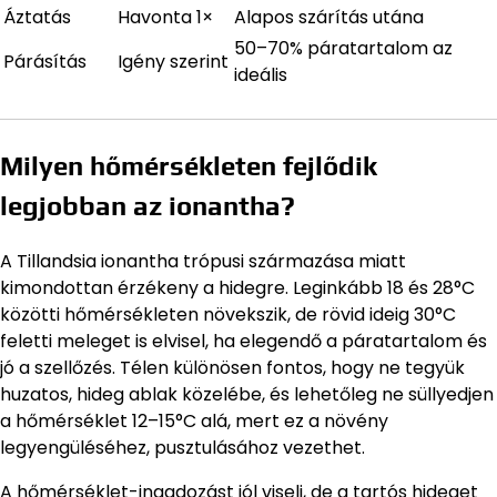
Áztatás
Havonta 1×
Alapos szárítás utána
50–70% páratartalom az
Párásítás
Igény szerint
ideális
Milyen hőmérsékleten fejlődik
legjobban az ionantha?
A Tillandsia ionantha trópusi származása miatt
kimondottan érzékeny a hidegre. Leginkább 18 és 28°C
közötti hőmérsékleten növekszik, de rövid ideig 30°C
feletti meleget is elvisel, ha elegendő a páratartalom és
jó a szellőzés. Télen különösen fontos, hogy ne tegyük
huzatos, hideg ablak közelébe, és lehetőleg ne süllyedjen
a hőmérséklet 12–15°C alá, mert ez a növény
legyengüléséhez, pusztulásához vezethet.
A hőmérséklet-ingadozást jól viseli, de a tartós hideget