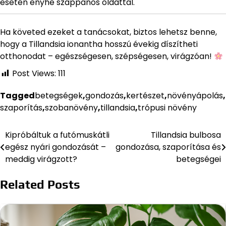
esetén enyhe szappanos oldattal.
Ha követed ezeket a tanácsokat, biztos lehetsz benne,
hogy a Tillandsia ionantha hosszú évekig díszítheti
otthonodat – egészségesen, szépségesen, virágzóan!
Post Views:
111
Tagged
betegségek
,
gondozás
,
kertészet
,
növényápolás
,
szaporítás
,
szobanövény
,
tillandsia
,
trópusi növény
Kipróbáltuk a futómuskátli
Tillandsia bulbosa
Bejegyzés
egész nyári gondozását –
gondozása, szaporítása és
navigáció
meddig virágzott?
betegségei
Related Posts