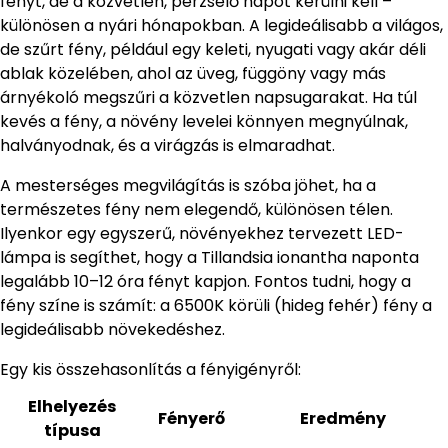
fényt, de a közvetlen, perzselő napot kerülni kell –
különösen a nyári hónapokban. A legideálisabb a világos,
de szűrt fény, például egy keleti, nyugati vagy akár déli
ablak közelében, ahol az üveg, függöny vagy más
árnyékoló megszűri a közvetlen napsugarakat. Ha túl
kevés a fény, a növény levelei könnyen megnyúlnak,
halványodnak, és a virágzás is elmaradhat.
A mesterséges megvilágítás is szóba jöhet, ha a
természetes fény nem elegendő, különösen télen.
Ilyenkor egy egyszerű, növényekhez tervezett LED-
lámpa is segíthet, hogy a Tillandsia ionantha naponta
legalább 10–12 óra fényt kapjon. Fontos tudni, hogy a
fény színe is számít: a 6500K körüli (hideg fehér) fény a
legideálisabb növekedéshez.
Egy kis összehasonlítás a fényigényről:
Elhelyezés
Fényerő
Eredmény
típusa