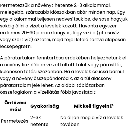
Permetezzük a növényt hetente 2–3 alkalommal,
melegebb, szárazabb időszakban akár minden nap. Egy-
egy alkalommal teljesen nedvesítsük be, de sose hagyjuk
sokáig állni a vizet a levelek között. Havonta egyszer
érdemes 20–30 percre langyos, lágy vízbe (pl. esővíz
vagy szűrt víz) áztatni, majd fejjel lefelé tartva alaposan
lecsepegtetni.
A páratartalom fenntartása érdekében helyezhetünk el
a növény közelében vízzel töltött tálat vagy párásítót,
különösen fűtési szezonban. Ha a levelek csúcsa barnul
vagy a növény összepöndörödik, az a túl alacsony
páratartalom jele lehet. Az alábbi táblázatban
összefoglalom a vízellátás főbb javaslatait:
Öntözési
Gyakoriság
Mit kell figyelni?
mód
2–3×
Ne álljon meg a víz a levelek
Permetezés
hetente
tövében