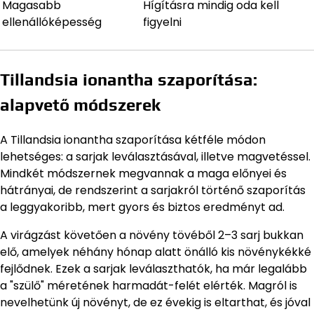
Magasabb
Hígításra mindig oda kell
ellenállóképesség
figyelni
Tillandsia ionantha szaporítása:
alapvető módszerek
A Tillandsia ionantha szaporítása kétféle módon
lehetséges: a sarjak leválasztásával, illetve magvetéssel.
Mindkét módszernek megvannak a maga előnyei és
hátrányai, de rendszerint a sarjakról történő szaporítás
a leggyakoribb, mert gyors és biztos eredményt ad.
A virágzást követően a növény tövéből 2–3 sarj bukkan
elő, amelyek néhány hónap alatt önálló kis növénykékké
fejlődnek. Ezek a sarjak leválaszthatók, ha már legalább
a "szülő" méretének harmadát-felét elérték. Magról is
nevelhetünk új növényt, de ez évekig is eltarthat, és jóval