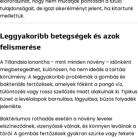
előfordulhat, hogy nem mutatják pontosan a szülő
tulajdonságait, de igazi sikerélményt jelent, ha kitartunk
mellettük.
Leggyakoribb betegségek és azok
felismerése
A Tillandsia ionantha – mint minden növény – időnként
megbetegedhet, különösen, ha nem ideális a tartási
körülmény. A leggyakoribb problémák a gombás és
bakteriális fertőzések, amelyek főként a pangó víz,
túlöntözés vagy rossz szellőzés miatt alakulnak ki. Tipikus
tünet a levélalapok barnulása, lágyulása, bűzös folyadék
jelenléte.
Baktériumos rothadás esetén a növény levelei
elszíneződnek, vizenyőssé válnak, és könnyen leválnak a
tőről. A gombás fertőzések gyakran szürke vagy fekete