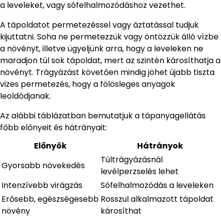
a leveleket, vagy sófelhalmozódáshoz vezethet.
A tápoldatot permetezéssel vagy áztatással tudjuk
kijuttatni. Soha ne permetezzük vagy öntözzük álló vízbe
a növényt, illetve ügyeljünk arra, hogy a leveleken ne
maradjon túl sok tápoldat, mert az szintén károsíthatja a
növényt. Trágyázást követően mindig jöhet újabb tiszta
vizes permetezés, hogy a fölösleges anyagok
leoldódjanak.
Az alábbi táblázatban bemutatjuk a tápanyagellátás
főbb előnyeit és hátrányait:
Előnyök
Hátrányok
Túltrágyázásnál
Gyorsabb növekedés
levélperzselés lehet
Intenzívebb virágzás
Sófelhalmozódás a leveleken
Erősebb, egészségesebb
Rosszul alkalmazott tápoldat
növény
károsíthat