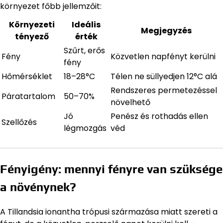
környezet főbb jellemzőit:
Környezeti
Ideális
Megjegyzés
tényező
érték
Szűrt, erős
Fény
Közvetlen napfényt kerülni
fény
Hőmérséklet
18–28°C
Télen ne süllyedjen 12°C alá
Rendszeres permetezéssel
Páratartalom
50–70%
növelhető
Jó
Penész és rothadás ellen
Szellőzés
légmozgás
véd
Fényigény: mennyi fényre van szüksége
a növénynek?
A Tillandsia ionantha trópusi származása miatt szereti a