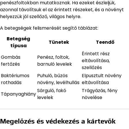
penészfoltokban mutatkoznak. Ha ezeket észleljük,
azonnal távolítsuk el az érintett részeket, és a növényt
helyezzük jól szellőző, világos helyre.
A betegségek felismerését segítő táblázat:
Betegség
Tünetek
Teendő
típusa
Érintett rész
Gombás
Penész, foltok,
eltávolítása,
fertőzés
barnuló levelek
szellőzés
Baktériumos
Puhuló, bűzös
Elpusztult növény
rothadás
növény, levélhullás
eltávolítása
Sárguló, fakó
Trágyázás, fény
Tápanyaghiány
levelek
növelése
Megelőzés és védekezés a kártevők