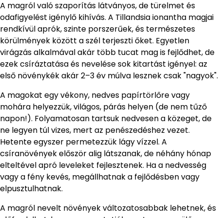
A magról való szaporítás látványos, de türelmet és
odafigyelést igénylő kihívás. A Tillandsia ionantha magjai
rendkívül aprók, szinte porszerűek, és természetes
körülmények között a szél terjeszti őket. Egyetlen
virágzás alkalmával akár több tucat mag is fejlődhet, de
ezek csíráztatása és nevelése sok kitartást igényel: az
első növénykék akár 2–3 év múlva lesznek csak "nagyok".
A magokat egy vékony, nedves papírtörlőre vagy
mohára helyezzük, világos, párás helyen (de nem tűző
napon!). Folyamatosan tartsuk nedvesen a közeget, de
ne legyen túl vizes, mert az penészedéshez vezet.
Hetente egyszer permetezzük lágy vízzel. A
csíranövények először alig látszanak, de néhány hónap
elteltével apró leveleket fejlesztenek. Ha a nedvesség
vagy a fény kevés, megállhatnak a fejlődésben vagy
elpusztulhatnak.
A magról nevelt növények változatosabbak lehetnek, és