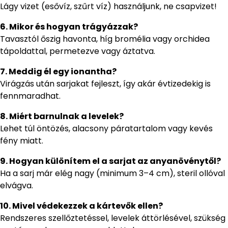
Lágy vizet (esővíz, szűrt víz) használjunk, ne csapvizet!
6. Mikor és hogyan trágyázzak?
Tavasztól őszig havonta, híg bromélia vagy orchidea
tápoldattal, permetezve vagy áztatva.
7. Meddig él egy ionantha?
Virágzás után sarjakat fejleszt, így akár évtizedekig is
fennmaradhat.
8. Miért barnulnak a levelek?
Lehet túl öntözés, alacsony páratartalom vagy kevés
fény miatt.
9. Hogyan különítem el a sarjat az anyanövénytől?
Ha a sarj már elég nagy (minimum 3–4 cm), steril ollóval
elvágva.
10. Mivel védekezzek a kártevők ellen?
Rendszeres szellőztetéssel, levelek áttörlésével, szükség