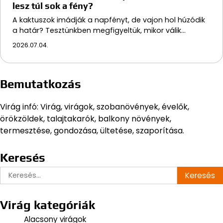
lesz túl sok a fény?
A kaktuszok imádják a napfényt, de vajon hol húzódik
a határ? Tesztünkben megfigyeltük, mikor válik…
2026.07.04.
Bemutatkozás
Virág infó: Virág, virágok, szobanövények, évelők,
örökzöldek, talajtakarók, balkony növények,
termesztése, gondozása, ültetése, szaporítása.
Keresés
Keresés:
Virág kategóriák
Alacsony virágok