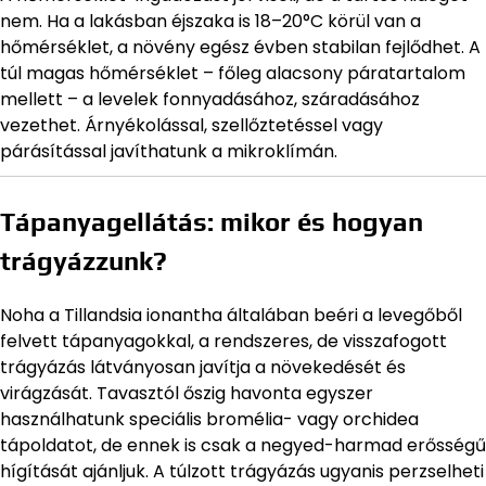
nem. Ha a lakásban éjszaka is 18–20°C körül van a
hőmérséklet, a növény egész évben stabilan fejlődhet. A
túl magas hőmérséklet – főleg alacsony páratartalom
mellett – a levelek fonnyadásához, száradásához
vezethet. Árnyékolással, szellőztetéssel vagy
párásítással javíthatunk a mikroklímán.
Tápanyagellátás: mikor és hogyan
trágyázzunk?
Noha a Tillandsia ionantha általában beéri a levegőből
felvett tápanyagokkal, a rendszeres, de visszafogott
trágyázás látványosan javítja a növekedését és
virágzását. Tavasztól őszig havonta egyszer
használhatunk speciális bromélia- vagy orchidea
tápoldatot, de ennek is csak a negyed-harmad erősségű
hígítását ajánljuk. A túlzott trágyázás ugyanis perzselheti