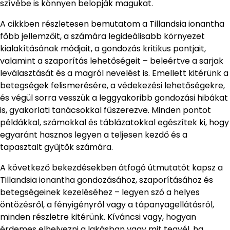
szívébe is könnyen belopják magukat.
A cikkben részletesen bemutatom a Tillandsia ionantha
főbb jellemzőit, a számára legideálisabb környezet
kialakításának módjait, a gondozás kritikus pontjait,
valamint a szaporítás lehetőségeit – beleértve a sarjak
leválasztását és a magról nevelést is. Emellett kitérünk a
betegségek felismerésére, a védekezési lehetőségekre,
és végül sorra vesszük a leggyakoribb gondozási hibákat
is, gyakorlati tanácsokkal fűszerezve. Minden pontot
példákkal, számokkal és táblázatokkal egészítek ki, hogy
egyaránt hasznos legyen a teljesen kezdő és a
tapasztalt gyűjtők számára.
A következő bekezdésekben átfogó útmutatót kapsz a
Tillandsia ionantha gondozásához, szaporításához és
betegségeinek kezeléséhez – legyen szó a helyes
öntözésről, a fényigényről vagy a tápanyagellátásról,
minden részletre kitérünk. Kíváncsi vagy, hogyan
érdemes elhelyezni a lakásban vagy mit tegyél, ha