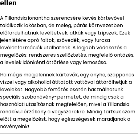
ellen
A Tillandsia ionantha szerencsére kevés kártevővel
találkozik lakásban, de meleg, párás környezetben
előfordulhatnak levéltetvek, atkák vagy tripszek. Ezek
jelenlétére apró foltok, szövedék, vagy furcsa
levéldeformációk utalhatnak. A legjobb védekezés a
megelőzés: rendszeres szellőztetés, megfelelő öntözés,
a levelek időnkénti áttörlése vagy lemosása.
Ha mégis megjelennek kártevők, egy enyhe, szappanos
vízzel vagy alkohollal átitatott vattával áttörölhetjük a
leveleket. Nagyobb fertőzés esetén használhatunk
speciális szobanövény-permetet, de mindig csak a
használati utasításnak megfelelően, mivel a Tillandsia
rendkívül érzékeny a vegyszerekre. Mindig tartsuk szem
előtt a megelőzést, hogy egészségesek maradjanak a
növényeink!