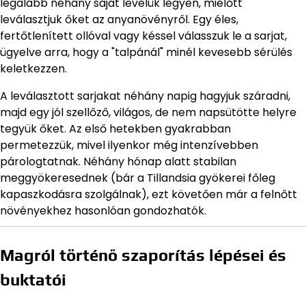
legalább néhány saját levelük legyen, mielőtt
leválasztjuk őket az anyanövényről. Egy éles,
fertőtlenített ollóval vagy késsel válasszuk le a sarjat,
ügyelve arra, hogy a "talpánál" minél kevesebb sérülés
keletkezzen.
A leválasztott sarjakat néhány napig hagyjuk száradni,
majd egy jól szellőző, világos, de nem napsütötte helyre
tegyük őket. Az első hetekben gyakrabban
permetezzük, mivel ilyenkor még intenzívebben
párologtatnak. Néhány hónap alatt stabilan
meggyökeresednek (bár a Tillandsia gyökerei főleg
kapaszkodásra szolgálnak), ezt követően már a felnőtt
növényekhez hasonlóan gondozhatók.
Magról történő szaporítás lépései és
buktatói