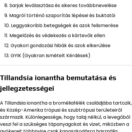
Sarjak leválasztása és sikeres továbbnevelése
Magról történő szaporítás lépései és buktatói
Leggyakoribb betegségek és azok felismerése
Megelőzés és védekezés a kártevők ellen
Gyakori gondozási hibák és azok elkerülése
GYIK (Gyakran Ismételt Kérdések)
Tillandsia ionantha bemutatása és
jellegzetességei
A Tillandsia ionantha a broméliafélék családjába tartozik,
és Közép-Amerika trópusi és szubtrópusi területeiről
származik. Különlegessége, hogy talaj nélkül, a levegőből
veszi fel a szükséges tápanyagokat és vizet, miközben a
gyökereit többnyire csak kapaszkodásra használja.