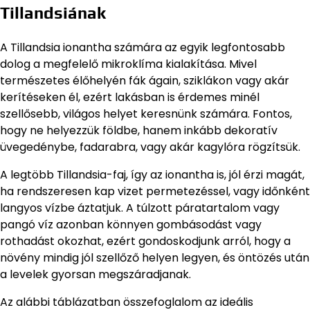
Tillandsiának
A Tillandsia ionantha számára az egyik legfontosabb
dolog a megfelelő mikroklíma kialakítása. Mivel
természetes élőhelyén fák ágain, sziklákon vagy akár
kerítéseken él, ezért lakásban is érdemes minél
szellősebb, világos helyet keresnünk számára. Fontos,
hogy ne helyezzük földbe, hanem inkább dekoratív
üvegedénybe, fadarabra, vagy akár kagylóra rögzítsük.
A legtöbb Tillandsia-faj, így az ionantha is, jól érzi magát,
ha rendszeresen kap vizet permetezéssel, vagy időnként
langyos vízbe áztatjuk. A túlzott páratartalom vagy
pangó víz azonban könnyen gombásodást vagy
rothadást okozhat, ezért gondoskodjunk arról, hogy a
növény mindig jól szellőző helyen legyen, és öntözés után
a levelek gyorsan megszáradjanak.
Az alábbi táblázatban összefoglalom az ideális