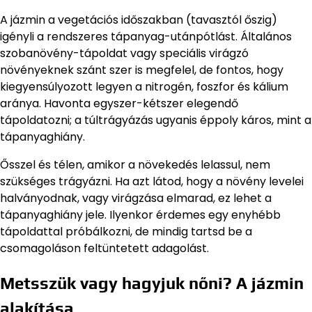
A jázmin a vegetációs időszakban (tavasztól őszig)
igényli a rendszeres tápanyag-utánpótlást. Általános
szobanövény-tápoldat vagy speciális virágzó
növényeknek szánt szer is megfelel, de fontos, hogy
kiegyensúlyozott legyen a nitrogén, foszfor és kálium
aránya. Havonta egyszer-kétszer elegendő
tápoldatozni; a túltrágyázás ugyanis éppoly káros, mint a
tápanyaghiány.
Ősszel és télen, amikor a növekedés lelassul, nem
szükséges trágyázni. Ha azt látod, hogy a növény levelei
halványodnak, vagy virágzása elmarad, ez lehet a
tápanyaghiány jele. Ilyenkor érdemes egy enyhébb
tápoldattal próbálkozni, de mindig tartsd be a
csomagoláson feltüntetett adagolást.
Metsszük vagy hagyjuk nőni? A jázmin
alakítása