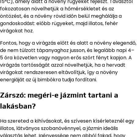
15°C), amely alatt a növény rügyeket fejleszt. Tavasztól
fokozatosan növelhetjük a hőmérsékletet és az
öntözést, és a növény rövid időn belül meghálálja a
gondoskodást: előbb rügyeket, majd illatos, fehér
virágokat hoz.
Fontos, hogy a virágzás előtt és alatt a növény elegendő,
de nem túlzott tápanyaghoz jusson, és legalább napi 4–
5 óra közvetlen vagy nagyon erős szórt fényt kapjon. A
virágzás tartósságát azzal növelhetjük, ha a hervadt
virágokat rendszeresen eltávolítjuk, így a növény
energiáját az új bimbókra tudja fordítani.
Zárszó: megéri-e jázmint tartani a
lakásban?
Ha szereted a kihívásokat, és szívesen kísérleteznél egy
illatos, látványos szobanövénnyel, a jázmin ideális
választás lehet. Igényessége nem abból fakad, hogy