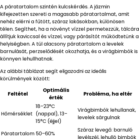
A páratartalom szintén kulcskérdés. A jázmin
kifejezetten szereti a magasabb páratartalmat, amit
nehéz elérni a fűtött, száraz lakásokban, különösen
télen. Segíthet, ha a növényt vízzel permetezzük, tálcára
állítjuk kaviccsal és vízzel, vagy párásítót működtetünk a
helyiségben. A túl alacsony páratartalom a levelek
barnulását, perzselődését okozhatja, és a virágbimbók is
könnyen lehullhatnak.
Az alábbi táblázat segít eligazodni az ideális
körülmények között:
Optimális
Feltétel
Probléma, ha eltér
érték
18–23°C
Virágbimbók lehullanak,
Hőmérséklet
(nappal), 13–
levelek sárgulnak
15°C (éjjel)
Száraz levegő: barnuló
Páratartalom
50–60%
levélszél, lehulló bimbók