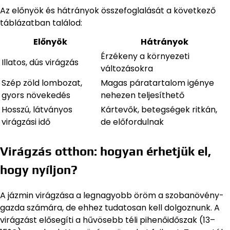
Az előnyök és hátrányok összefoglalását a következő
táblázatban találod:
Előnyök
Hátrányok
Érzékeny a környezeti
Illatos, dús virágzás
változásokra
Szép zöld lombozat,
Magas páratartalom igénye
gyors növekedés
nehezen teljesíthető
Hosszú, látványos
Kártevők, betegségek ritkán,
virágzási idő
de előfordulnak
Virágzás otthon: hogyan érhetjük el,
hogy nyíljon?
A jázmin virágzása a legnagyobb öröm a szobanövény-
gazda számára, de ehhez tudatosan kell dolgoznunk. A
virágzást elősegíti a hűvösebb téli pihenőidőszak (13–