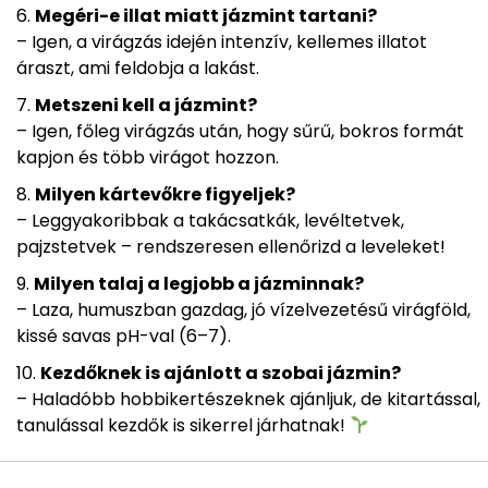
Megéri-e illat miatt jázmint tartani?
– Igen, a virágzás idején intenzív, kellemes illatot
áraszt, ami feldobja a lakást.
Metszeni kell a jázmint?
– Igen, főleg virágzás után, hogy sűrű, bokros formát
kapjon és több virágot hozzon.
Milyen kártevőkre figyeljek?
– Leggyakoribbak a takácsatkák, levéltetvek,
pajzstetvek – rendszeresen ellenőrizd a leveleket!
Milyen talaj a legjobb a jázminnak?
– Laza, humuszban gazdag, jó vízelvezetésű virágföld,
kissé savas pH-val (6–7).
Kezdőknek is ajánlott a szobai jázmin?
– Haladóbb hobbikertészeknek ajánljuk, de kitartással,
tanulással kezdők is sikerrel járhatnak!