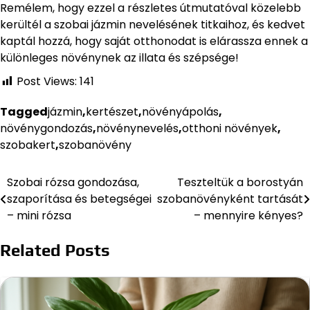
Remélem, hogy ezzel a részletes útmutatóval közelebb
kerültél a szobai jázmin nevelésének titkaihoz, és kedvet
kaptál hozzá, hogy saját otthonodat is elárassza ennek a
különleges növénynek az illata és szépsége!
Post Views:
141
Tagged
jázmin
,
kertészet
,
növényápolás
,
növénygondozás
,
növénynevelés
,
otthoni növények
,
szobakert
,
szobanövény
Szobai rózsa gondozása,
Teszteltük a borostyán
Bejegyzés
szaporítása és betegségei
szobanövényként tartását
navigáció
– mini rózsa
– mennyire kényes?
Related Posts