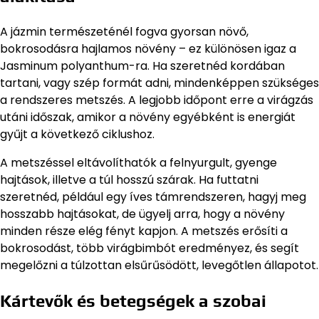
A jázmin természeténél fogva gyorsan növő,
bokrosodásra hajlamos növény – ez különösen igaz a
Jasminum polyanthum-ra. Ha szeretnéd kordában
tartani, vagy szép formát adni, mindenképpen szükséges
a rendszeres metszés. A legjobb időpont erre a virágzás
utáni időszak, amikor a növény egyébként is energiát
gyűjt a következő ciklushoz.
A metszéssel eltávolíthatók a felnyurgult, gyenge
hajtások, illetve a túl hosszú szárak. Ha futtatni
szeretnéd, például egy íves támrendszeren, hagyj meg
hosszabb hajtásokat, de ügyelj arra, hogy a növény
minden része elég fényt kapjon. A metszés erősíti a
bokrosodást, több virágbimbót eredményez, és segít
megelőzni a túlzottan elsűrűsödött, levegőtlen állapotot.
Kártevők és betegségek a szobai