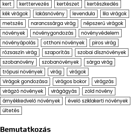
kert
kerttervezés
kertészet
kertészkedés
kék virágok
lakásnövény
levendula
lila virágok
metszés
narancssárga virág
népszerű virágok
növények
növénygondozás
növényvédelem
növényápolás
otthoni növények
piros virág
rózsaszín virág
szaporítás
szobai dísznövények
szobanövény
szobanövények
sárga virág
trópusi növények
virág
virágok
Virágok gondozása
virágos bokor
virágzás
virágzó növények
virágágyás
zöld növény
árnyékkedvelő növények
évelő sziklakerti növények
ültetés
Bemutatkozás