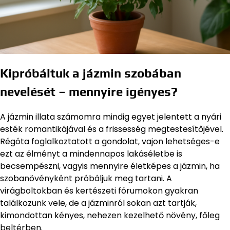
Kipróbáltuk a jázmin szobában
nevelését – mennyire igényes?
A jázmin illata számomra mindig egyet jelentett a nyári
esték romantikájával és a frissesség megtestesítőjével.
Régóta foglalkoztatott a gondolat, vajon lehetséges-e
ezt az élményt a mindennapos lakáséletbe is
becsempészni, vagyis mennyire életképes a jázmin, ha
szobanövényként próbáljuk meg tartani. A
virágboltokban és kertészeti fórumokon gyakran
találkozunk vele, de a jázminról sokan azt tartják,
kimondottan kényes, nehezen kezelhető növény, főleg
beltérben.