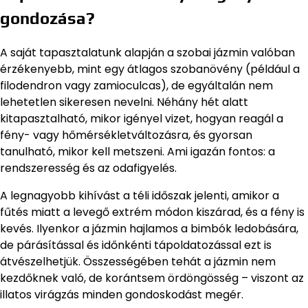
gondozása?
A saját tapasztalatunk alapján a szobai jázmin valóban
érzékenyebb, mint egy átlagos szobanövény (például a
filodendron vagy zamioculcas), de egyáltalán nem
lehetetlen sikeresen nevelni. Néhány hét alatt
kitapasztalható, mikor igényel vizet, hogyan reagál a
fény- vagy hőmérsékletváltozásra, és gyorsan
tanulható, mikor kell metszeni. Ami igazán fontos: a
rendszeresség és az odafigyelés.
A legnagyobb kihívást a téli időszak jelenti, amikor a
fűtés miatt a levegő extrém módon kiszárad, és a fény is
kevés. Ilyenkor a jázmin hajlamos a bimbók ledobására,
de párásítással és időnkénti tápoldatozással ezt is
átvészelhetjük. Összességében tehát a jázmin nem
kezdőknek való, de korántsem ördöngösség – viszont az
illatos virágzás minden gondoskodást megér.