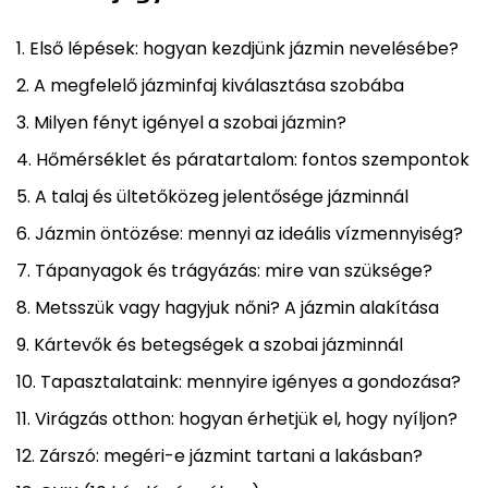
Első lépések: hogyan kezdjünk jázmin nevelésébe?
A megfelelő jázminfaj kiválasztása szobába
Milyen fényt igényel a szobai jázmin?
Hőmérséklet és páratartalom: fontos szempontok
A talaj és ültetőközeg jelentősége jázminnál
Jázmin öntözése: mennyi az ideális vízmennyiség?
Tápanyagok és trágyázás: mire van szüksége?
Metsszük vagy hagyjuk nőni? A jázmin alakítása
Kártevők és betegségek a szobai jázminnál
Tapasztalataink: mennyire igényes a gondozása?
Virágzás otthon: hogyan érhetjük el, hogy nyíljon?
Zárszó: megéri-e jázmint tartani a lakásban?