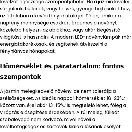
levélzet egészsége szempontjából is. Ha a jázmin levelei
sárgulnak, hullanak, vagy hosszú, gyenge hajtásokat hoz,
az általában a kevés fényre utaló jel. Télen, amikor a
napfény mennyisége csökken, érdemes a növényt
közelebb helyezni az ablakhoz, vagy akár kiegészítő
világítást is használni. A modern LED-növénylámpák már
energiatakarékosak, és segítenek átvészelni a
fényhiányos hónapokat.
Hőmérséklet és páratartalom: fontos
szempontok
A jázmin melegkedvelő növény, de nem tolerálja a
szélsőségeket. Az ideális nappali hőmérséklet 18–23°C
között van, éjjel akár 13–15°C is megfelelő lehet, főleg a
virágzás elősegítése érdekében. A túl meleg, fülledt
szobalevegő nem kedvező, mivel növeli a
levélbetegségek és kártevők kialakulásának esélyét.