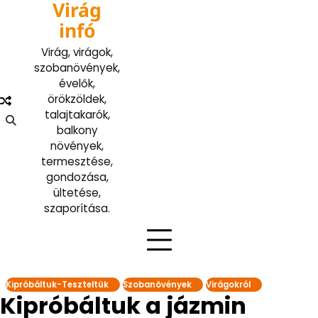
Virág
Skip
to
infó
content
Virág, virágok,
szobanövények,
évelők,
örökzöldek,
talajtakarók,
balkony
növények,
termesztése,
gondozása,
ültetése,
szaporítása.
Kipróbáltuk-Teszteltük
Szobanövények
Virágokról
Kipróbáltuk a jázmin