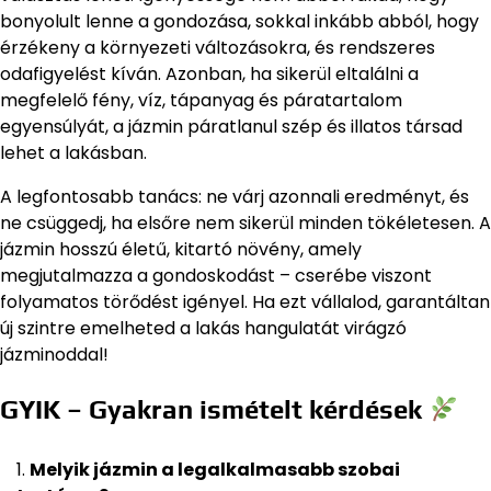
bonyolult lenne a gondozása, sokkal inkább abból, hogy
érzékeny a környezeti változásokra, és rendszeres
odafigyelést kíván. Azonban, ha sikerül eltalálni a
megfelelő fény, víz, tápanyag és páratartalom
egyensúlyát, a jázmin páratlanul szép és illatos társad
lehet a lakásban.
A legfontosabb tanács: ne várj azonnali eredményt, és
ne csüggedj, ha elsőre nem sikerül minden tökéletesen. A
jázmin hosszú életű, kitartó növény, amely
megjutalmazza a gondoskodást – cserébe viszont
folyamatos törődést igényel. Ha ezt vállalod, garantáltan
új szintre emelheted a lakás hangulatát virágzó
jázminoddal!
GYIK – Gyakran ismételt kérdések
Melyik jázmin a legalkalmasabb szobai