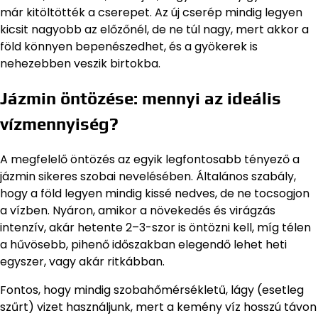
már kitöltötték a cserepet. Az új cserép mindig legyen
kicsit nagyobb az előzőnél, de ne túl nagy, mert akkor a
föld könnyen bepenészedhet, és a gyökerek is
nehezebben veszik birtokba.
Jázmin öntözése: mennyi az ideális
vízmennyiség?
A megfelelő öntözés az egyik legfontosabb tényező a
jázmin sikeres szobai nevelésében. Általános szabály,
hogy a föld legyen mindig kissé nedves, de ne tocsogjon
a vízben. Nyáron, amikor a növekedés és virágzás
intenzív, akár hetente 2–3-szor is öntözni kell, míg télen
a hűvösebb, pihenő időszakban elegendő lehet heti
egyszer, vagy akár ritkábban.
Fontos, hogy mindig szobahőmérsékletű, lágy (esetleg
szűrt) vizet használjunk, mert a kemény víz hosszú távon