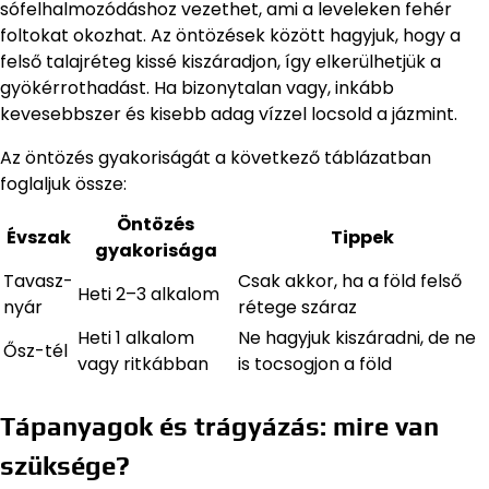
sófelhalmozódáshoz vezethet, ami a leveleken fehér
foltokat okozhat. Az öntözések között hagyjuk, hogy a
felső talajréteg kissé kiszáradjon, így elkerülhetjük a
gyökérrothadást. Ha bizonytalan vagy, inkább
kevesebbszer és kisebb adag vízzel locsold a jázmint.
Az öntözés gyakoriságát a következő táblázatban
foglaljuk össze:
Öntözés
Évszak
Tippek
gyakorisága
Tavasz-
Csak akkor, ha a föld felső
Heti 2–3 alkalom
nyár
rétege száraz
Heti 1 alkalom
Ne hagyjuk kiszáradni, de ne
Ősz-tél
vagy ritkábban
is tocsogjon a föld
Tápanyagok és trágyázás: mire van
szüksége?