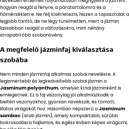
hetekben érdemes folyamatosan megfigyelni a jázmint:
hogyan reagál a fényre, a páratartalomra és a
hőmérsékletre. Ne félj kísérletezni, hiszen a tapasztalat a
legjobb tanító, de ne légy türelmetlen, mert a jázmin
lassabban reagál a változásokra, mint néhány
strapabíróbb szobanövény.
A megfelelő jázminfaj kiválasztása
szobába
Nem minden jázminfaj alkalmas szobai nevelésre. A
legismertebb és legkedveltebb szobai jázmin a
Jasminum polyanthum
, amelyet kínai jázminként is
emlegetnek. Ez a faj viszonylag jól alkalmazkodik a
beltéri viszonyokhoz, gyorsan növekszik, és tömött,
illatos virágokat hoz. Hasonlóan népszerű a
Jasminum
sambac
(arab jázmin), amely kompaktabb, sűrűbb
bokrosodásra hajlamos, és egész évben képes virágozni,