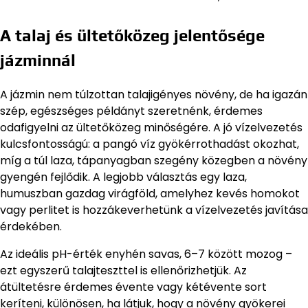
A talaj és ültetőközeg jelentősége
jázminnál
A jázmin nem túlzottan talajigényes növény, de ha igazán
szép, egészséges példányt szeretnénk, érdemes
odafigyelni az ültetőközeg minőségére. A jó vízelvezetés
kulcsfontosságú: a pangó víz gyökérrothadást okozhat,
míg a túl laza, tápanyagban szegény közegben a növény
gyengén fejlődik. A legjobb választás egy laza,
humuszban gazdag virágföld, amelyhez kevés homokot
vagy perlitet is hozzákeverhetünk a vízelvezetés javítása
érdekében.
Az ideális pH-érték enyhén savas, 6–7 között mozog –
ezt egyszerű talajteszttel is ellenőrizhetjük. Az
átültetésre érdemes évente vagy kétévente sort
keríteni, különösen, ha látjuk, hogy a növény gyökerei