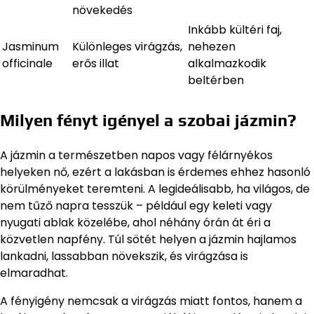
növekedés
Inkább kültéri faj,
Jasminum
Különleges virágzás,
nehezen
officinale
erős illat
alkalmazkodik
beltérben
Milyen fényt igényel a szobai jázmin?
A jázmin a természetben napos vagy félárnyékos
helyeken nő, ezért a lakásban is érdemes ehhez hasonló
körülményeket teremteni. A legideálisabb, ha világos, de
nem tűző napra tesszük – például egy keleti vagy
nyugati ablak közelébe, ahol néhány órán át éri a
közvetlen napfény. Túl sötét helyen a jázmin hajlamos
lankadni, lassabban növekszik, és virágzása is
elmaradhat.
A fényigény nemcsak a virágzás miatt fontos, hanem a