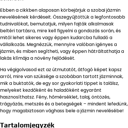
Ebben a cikkben alaposan körbejárjuk a szobai jázmin
nevelésének kérdéseit. Összegyűjtöttük a legfontosabb
tudnivalókat, bemutatjuk, milyen fajták alkalmasak
beltéri tartásra, mire kell figyelni a gondozás során, és
mitől lehet sikeres vagy éppen kudarcba fulladó a
vállalkozás. Megnézzük, mennyire valóban igényes a
jázmin, és miben segítheti, vagy éppen hátráltathatja a
lakás klímája a növény fejlődését.
Ha végigolvasod ezt az útmutatót, átfogó képet kapsz
arról, mire van szüksége a szobában tartott jázminnak,
mik a buktatók, de egy sor gyakorlati tippet is találsz,
melyeket kezdőként és haladóként egyaránt
hasznosíthatsz. Fény, hőmérséklet, talaj, öntözés,
trágyázás, metszés és a betegségek – mindent lefedünk,
hogy magabiztosan vághass bele a jázmin nevelésébe!
Tartalomjegyzék