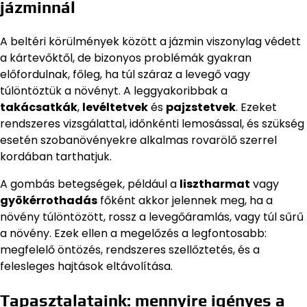
jázminnál
A beltéri körülmények között a jázmin viszonylag védett
a kártevőktől, de bizonyos problémák gyakran
előfordulnak, főleg, ha túl száraz a levegő vagy
túlöntöztük a növényt. A leggyakoribbak a
takácsatkák
,
levéltetvek
és
pajzstetvek
. Ezeket
rendszeres vizsgálattal, időnkénti lemosással, és szükség
esetén szobanövényekre alkalmas rovarölő szerrel
kordában tarthatjuk.
A gombás betegségek, például a
lisztharmat
vagy
gyökérrothadás
főként akkor jelennek meg, ha a
növény túlöntözött, rossz a levegőáramlás, vagy túl sűrű
a növény. Ezek ellen a megelőzés a legfontosabb:
megfelelő öntözés, rendszeres szellőztetés, és a
felesleges hajtások eltávolítása.
Tapasztalataink: mennyire igényes a