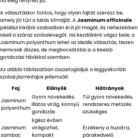
ha elég fényhez jut.
A választáskor fontos, hogy olyan fajtát szerezz be,
amely jól tűri a lakás klímáját. A
Jasminum officinale
például inkább szabadban érzi jól magát, és nehezebben
viseli a száraz szobalevegőt. Ha kezdőként vágsz bele, a
Jasminum polyanthum lehet az ideális választás, hiszen
nemcsak díszes, de megbocsátóbb is a kisebb
gondozási hibákkal szemben.
Az alábbi táblázatban összefoglaljuk a leggyakoribb
szobai jázminfajok jellemzőit:
Faj
Előnyök
Hátrányok
Gyors növekedés,
Túl gyors növekedés,
Jasminum
illatos virág, könnyű
rendszeres metszés
polyanthum
gondozás
szükséges
Egész évben
Jasminum
virágozhat,
Érzékeny a huzatra,
sambac
kompakt
párakedvelő