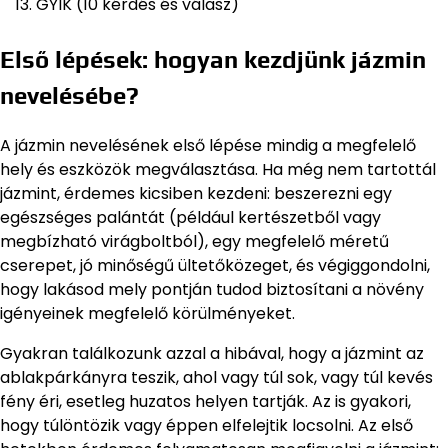
GYIK (10 kérdés és válasz)
Első lépések: hogyan kezdjünk jázmin
nevelésébe?
A jázmin nevelésének első lépése mindig a megfelelő
hely és eszközök megválasztása. Ha még nem tartottál
jázmint, érdemes kicsiben kezdeni: beszerezni egy
egészséges palántát (például kertészetből vagy
megbízható virágboltból), egy megfelelő méretű
cserepet, jó minőségű ültetőközeget, és végiggondolni,
hogy lakásod mely pontján tudod biztosítani a növény
igényeinek megfelelő körülményeket.
Gyakran találkozunk azzal a hibával, hogy a jázmint az
ablakpárkányra teszik, ahol vagy túl sok, vagy túl kevés
fény éri, esetleg huzatos helyen tartják. Az is gyakori,
hogy túlöntözik vagy éppen elfelejtik locsolni. Az első