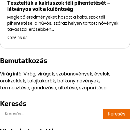
Teszteltük a kaktuszok téli pihentetését –
látványos volt a különbség
Meglepő eredményeket hozott a kaktuszok téli
pihentetése: a hűvös, száraz helyen tartott növények
tavasszal erősebben…
2026.06.03.
Bemutatkozás
Virág infó: Virág, virágok, szobanövények, évelők,
örökzöldek, talajtakarók, balkony növények,
termesztése, gondozása, ültetése, szaporítása.
Keresés
Keresés: