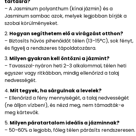
tartásra?
– A Jasminum polyanthum (kínai jázmin) és a
Jasminum sambac azok, melyek legjobban bírják a
szobai körülményeket.
Hogyan segíthetem elő a virágzást otthon?
– Biztosíts hűvös pihenőidőt télen (13–15°C), sok fényt,
és figyelj a rendszeres tápoldatozásra.
Milyen gyakran kell öntözni a jázmint?
– Tavasszal-nyáron heti 2–3 alkalommal, télen heti
egyszer vagy ritkábban, mindig ellenőrizd a talaj
nedvességét.
Mit tegyek, ha sárgulnak a levelek?
– Ellenőrizd a fény mennyiségét, a talaj nedvességét
(ne álljon vízben!), és nézd meg, nem támadták-e
meg kártevők.
Milyen páratartalom ideális a jázminnak?
– 50–60% a legjobb, főleg télen párásíts rendszeresen.