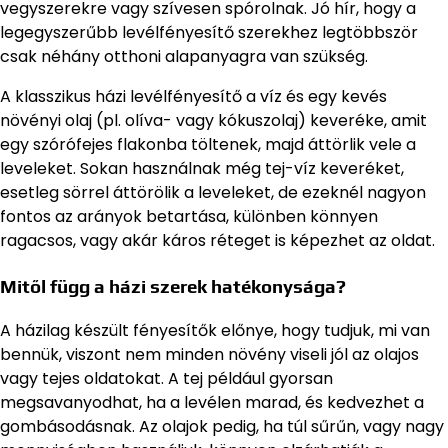
vegyszerekre vagy szívesen spórolnak. Jó hír, hogy a
legegyszerűbb levélfényesítő szerekhez legtöbbször
csak néhány otthoni alapanyagra van szükség.
A klasszikus házi levélfényesítő a víz és egy kevés
növényi olaj (pl. olíva- vagy kókuszolaj) keveréke, amit
egy szórófejes flakonba töltenek, majd áttörlik vele a
leveleket. Sokan használnak még tej-víz keveréket,
esetleg sörrel áttörölik a leveleket, de ezeknél nagyon
fontos az arányok betartása, különben könnyen
ragacsos, vagy akár káros réteget is képezhet az oldat.
Mitől függ a házi szerek hatékonysága?
A házilag készült fényesítők előnye, hogy tudjuk, mi van
bennük, viszont nem minden növény viseli jól az olajos
vagy tejes oldatokat. A tej például gyorsan
megsavanyodhat, ha a levélen marad, és kedvezhet a
gombásodásnak. Az olajok pedig, ha túl sűrűn, vagy nagy