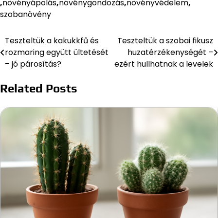
,
növényápolás
,
növénygondozás
,
növényvédelem
,
szobanövény
Teszteltük a kakukkfű és
Teszteltük a szobai fikusz
Bejegyzés
rozmaring együtt ültetését
huzatérzékenységét –
navigáció
– jó párosítás?
ezért hullhatnak a levelek
Related Posts