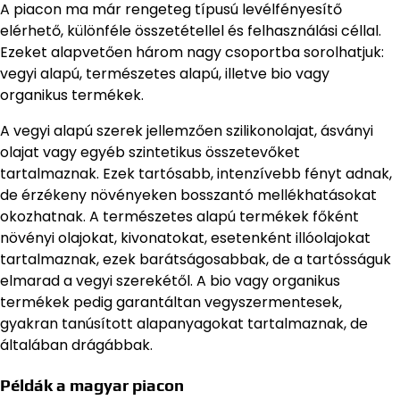
A piacon ma már rengeteg típusú levélfényesítő
elérhető, különféle összetétellel és felhasználási céllal.
Ezeket alapvetően három nagy csoportba sorolhatjuk:
vegyi alapú, természetes alapú, illetve bio vagy
organikus termékek.
A vegyi alapú szerek jellemzően szilikonolajat, ásványi
olajat vagy egyéb szintetikus összetevőket
tartalmaznak. Ezek tartósabb, intenzívebb fényt adnak,
de érzékeny növényeken bosszantó mellékhatásokat
okozhatnak. A természetes alapú termékek főként
növényi olajokat, kivonatokat, esetenként illóolajokat
tartalmaznak, ezek barátságosabbak, de a tartósságuk
elmarad a vegyi szerekétől. A bio vagy organikus
termékek pedig garantáltan vegyszermentesek,
gyakran tanúsított alapanyagokat tartalmaznak, de
általában drágábbak.
Példák a magyar piacon