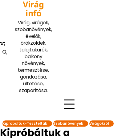
Virág
Skip
to
infó
content
Virág, virágok,
szobanövények,
évelők,
örökzöldek,
talajtakarók,
balkony
növények,
termesztése,
gondozása,
ültetése,
szaporítása.
Kipróbáltuk-Teszteltük
Szobanövények
Virágokról
Kipróbáltuk a