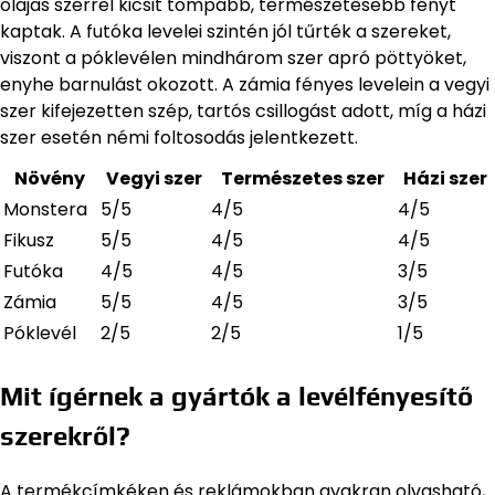
olajas szerrel kicsit tompább, természetesebb fényt
kaptak. A futóka levelei szintén jól tűrték a szereket,
viszont a póklevélen mindhárom szer apró pöttyöket,
enyhe barnulást okozott. A zámia fényes levelein a vegyi
szer kifejezetten szép, tartós csillogást adott, míg a házi
szer esetén némi foltosodás jelentkezett.
Növény
Vegyi szer
Természetes szer
Házi szer
Monstera
5/5
4/5
4/5
Fikusz
5/5
4/5
4/5
Futóka
4/5
4/5
3/5
Zámia
5/5
4/5
3/5
Póklevél
2/5
2/5
1/5
Mit ígérnek a gyártók a levélfényesítő
szerekről?
A termékcímkéken és reklámokban gyakran olvasható,