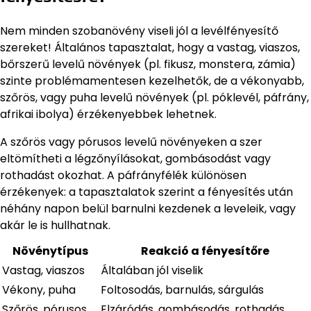
Nem minden szobanövény viseli jól a levélfényesítő
szereket! Általános tapasztalat, hogy a vastag, viaszos,
bőrszerű levelű növények (pl. fikusz, monstera, zámia)
szinte problémamentesen kezelhetők, de a vékonyabb,
szőrös, vagy puha levelű növények (pl. póklevél, páfrány,
afrikai ibolya) érzékenyebbek lehetnek.
A szőrös vagy pórusos levelű növényeken a szer
eltömítheti a légzőnyílásokat, gombásodást vagy
rothadást okozhat. A páfrányfélék különösen
érzékenyek: a tapasztalatok szerint a fényesítés után
néhány napon belül barnulni kezdenek a leveleik, vagy
akár le is hullhatnak.
Növénytípus
Reakció a fényesítőre
Vastag, viaszos
Általában jól viselik
Vékony, puha
Foltosodás, barnulás, sárgulás
Szőrös, pórusos
Elzáródás, gombásodás, rothadás