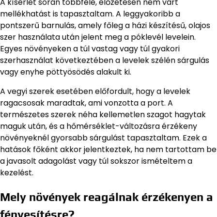
A kísérlet során többféle, előzetesen nem várt
mellékhatást is tapasztaltam. A leggyakoribb a
pontszerű barnulás, amely főleg a házi készítésű, olajos
szer használata után jelent meg a póklevél levelein.
Egyes növényeken a túl vastag vagy túl gyakori
szerhasználat következtében a levelek szélén sárgulás
vagy enyhe pöttyösödés alakult ki.
A vegyi szerek esetében előfordult, hogy a levelek
ragacsosak maradtak, ami vonzotta a port. A
természetes szerek néha kellemetlen szagot hagytak
maguk után, és a hőmérséklet-változásra érzékeny
növényeknél gyorsabb sárgulást tapasztaltam. Ezek a
hatások főként akkor jelentkeztek, ha nem tartottam be
a javasolt adagolást vagy túl sokszor ismételtem a
kezelést.
Mely növények reagálnak érzékenyen a
fényesítésre?