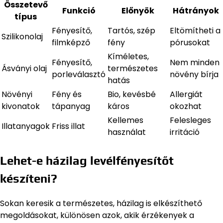
Összetevő
Funkció
Előnyök
Hátrányok
típus
Fényesítő,
Tartós, szép
Eltömítheti a
Szilikonolaj
filmképző
fény
pórusokat
Kíméletes,
Fényesítő,
Nem minden
Ásványi olaj
természetes
porleválasztó
növény bírja
hatás
Növényi
Fény és
Bio, kevésbé
Allergiát
kivonatok
tápanyag
káros
okozhat
Kellemes
Felesleges
Illatanyagok
Friss illat
használat
irritáció
Lehet-e házilag levélfényesítőt
készíteni?
Sokan keresik a természetes, házilag is elkészíthető
megoldásokat, különösen azok, akik érzékenyek a