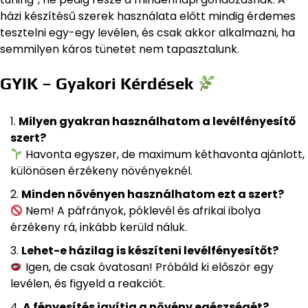
házi készítésű szerek használata előtt mindig érdemes
tesztelni egy-egy levélen, és csak akkor alkalmazni, ha
semmilyen káros tünetet nem tapasztalunk.
GYIK – Gyakori Kérdések
Milyen gyakran használhatom a levélfényesítő
szert?
Havonta egyszer, de maximum kéthavonta ajánlott,
különösen érzékeny növényeknél.
Minden növényen használhatom ezt a szert?
Nem! A páfrányok, póklevél és afrikai ibolya
érzékeny rá, inkább kerüld náluk.
Lehet-e házilag is készíteni levélfényesítőt?
Igen, de csak óvatosan! Próbáld ki először egy
levélen, és figyeld a reakciót.
A fényesítés javítja a növény egészségét?