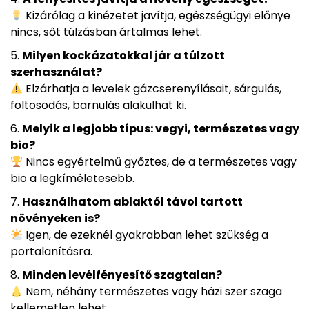
Kizárólag a kinézetet javítja, egészségügyi előnye
nincs, sőt túlzásban ártalmas lehet.
Milyen kockázatokkal jár a túlzott
szerhasználat?
Elzárhatja a levelek gázcserenyílásait, sárgulás,
foltosodás, barnulás alakulhat ki.
Melyik a legjobb típus: vegyi, természetes vagy
bio?
Nincs egyértelmű győztes, de a természetes vagy
bio a legkíméletesebb.
Használhatom ablaktól távol tartott
növényeken is?
Igen, de ezeknél gyakrabban lehet szükség a
portalanításra.
Minden levélfényesítő szagtalan?
Nem, néhány természetes vagy házi szer szaga
kellemetlen lehet.