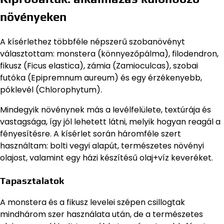
növényeken
A kísérlethez többféle népszerű szobanövényt
választottam: monstera (könnyezőpálma), filodendron,
fikusz (Ficus elastica), zámia (Zamioculcas), szobai
futóka (Epipremnum aureum) és egy érzékenyebb,
póklevél (Chlorophytum).
Mindegyik növénynek más a levélfelülete, textúrája és
vastagsága, így jól lehetett látni, melyik hogyan reagál a
fényesítésre. A kísérlet során háromféle szert
használtam: bolti vegyi alapút, természetes növényi
olajost, valamint egy házi készítésű olaj+víz keveréket.
Tapasztalatok
A monstera és a fikusz levelei szépen csillogtak
mindhárom szer használata után, de a természetes