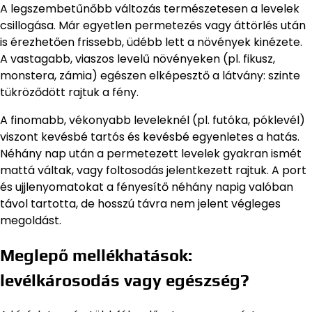
A legszembetűnőbb változás természetesen a levelek
csillogása. Már egyetlen permetezés vagy áttörlés után
is érezhetően frissebb, üdébb lett a növények kinézete.
A vastagabb, viaszos levelű növényeken (pl. fikusz,
monstera, zámia) egészen elképesztő a látvány: szinte
tükröződött rajtuk a fény.
A finomabb, vékonyabb leveleknél (pl. futóka, póklevél)
viszont kevésbé tartós és kevésbé egyenletes a hatás.
Néhány nap után a permetezett levelek gyakran ismét
mattá váltak, vagy foltosodás jelentkezett rajtuk. A port
és ujjlenyomatokat a fényesítő néhány napig valóban
távol tartotta, de hosszú távra nem jelent végleges
megoldást.
Meglepő mellékhatások:
levélkárosodás vagy egészség?