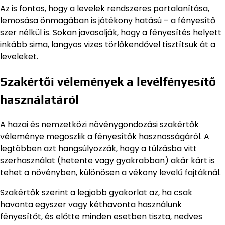
Az is fontos, hogy a levelek rendszeres portalanítása,
lemosása önmagában is jótékony hatású – a fényesítő
szer nélkül is. Sokan javasolják, hogy a fényesítés helyett
inkább sima, langyos vizes törlőkendővel tisztítsuk át a
leveleket.
Szakértői vélemények a levélfényesítő
használatáról
A hazai és nemzetközi növénygondozási szakértők
véleménye megoszlik a fényesítők hasznosságáról. A
legtöbben azt hangsúlyozzák, hogy a túlzásba vitt
szerhasználat (hetente vagy gyakrabban) akár kárt is
tehet a növényben, különösen a vékony levelű fajtáknál.
Szakértők szerint a legjobb gyakorlat az, ha csak
havonta egyszer vagy kéthavonta használunk
fényesítőt, és előtte minden esetben tiszta, nedves