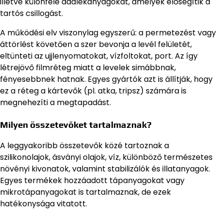
illetve különféle adalékanyagokat, amelyek elősegítik a
tartós csillogást.
A működési elv viszonylag egyszerű: a permetezést vagy
áttörlést követően a szer bevonja a levél felületét,
eltünteti az ujjlenyomatokat, vízfoltokat, port. Az így
létrejövő filmréteg miatt a levelek simábbnak,
fényesebbnek hatnak. Egyes gyártók azt is állítják, hogy
ez a réteg a kártevők (pl. atka, tripsz) számára is
megnehezíti a megtapadást.
Milyen összetevőket tartalmaznak?
A leggyakoribb összetevők közé tartoznak a
szilikonolajok, ásványi olajok, víz, különböző természetes
növényi kivonatok, valamint stabilizálók és illatanyagok.
Egyes termékek hozzáadott tápanyagokat vagy
mikrotápanyagokat is tartalmaznak, de ezek
hatékonysága vitatott.