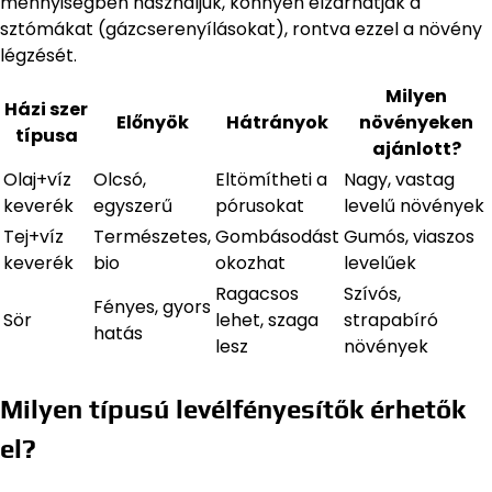
mennyiségben használjuk, könnyen elzárhatják a
sztómákat (gázcserenyílásokat), rontva ezzel a növény
légzését.
Milyen
Házi szer
Előnyök
Hátrányok
növényeken
típusa
ajánlott?
Olaj+víz
Olcsó,
Eltömítheti a
Nagy, vastag
keverék
egyszerű
pórusokat
levelű növények
Tej+víz
Természetes,
Gombásodást
Gumós, viaszos
keverék
bio
okozhat
levelűek
Ragacsos
Szívós,
Fényes, gyors
Sör
lehet, szaga
strapabíró
hatás
lesz
növények
Milyen típusú levélfényesítők érhetők
el?