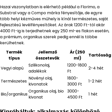
Hazai viszonylatban is elérhető például a Florimo, a
Substral vagy a Compo márka fényesítője, de egyre
több helyi kézműves műhely is kínál természetes, saját
fejlesztésű levélfényesítőket. Az árak 1200 Ft-tól akár
4000 Ft-ig is terjedhetnek egy 250 ml-es flakon esetén,
a prémium, organikus szerek pedig ennél is többe
kerülhetnek.
Termék
Jellemző
Ár (250
Tartósság
típus
összetevők
ml)
Szilikonolaj,
1200-1800
Vegyi alapú
2-4 hét
adalékok
Ft
Növényi olaj,
1800-
Természetes
1-2 hét
kivonatok
3000 Ft
Organikus olaj, bio
3000-
Bio/organikus
1 hét
kivonat
4500 Ft
Kipróbáltuk: alkalmazás különböző