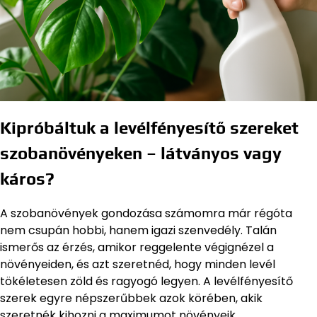
Kipróbáltuk a levélfényesítő szereket
szobanövényeken – látványos vagy
káros?
A szobanövények gondozása számomra már régóta
nem csupán hobbi, hanem igazi szenvedély. Talán
ismerős az érzés, amikor reggelente végignézel a
növényeiden, és azt szeretnéd, hogy minden levél
tökéletesen zöld és ragyogó legyen. A levélfényesítő
szerek egyre népszerűbbek azok körében, akik
szeretnék kihozni a maximumot növényeik