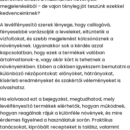
megjelenéséből – de vajon tényleg jót teszünk ezekkel
kedvenceinknek?
A levélfényesítő szerek lényege, hogy csillogóvá,
fényesebbé varázsolják a leveleket, eltüntetik a
vízfoltokat, és szebb megjelenést kölcsönöznek a
növényeknek. Ugyanakkor sok a kérdés azzal
kapcsolatban, hogy ezek a termékek valóban
ártalmatlanok-e, vagy akár kárt is tehetnek a
növényeinkben. Ebben a cikkben igyekszem bemutatni a
különböző nézőpontokat: előnyöket, hátrányokat,
kísérleti eredményeket és szakértői véleményeket is
olvashatsz.
Ha elolvasod ezt a bejegyzést, megtudhatod, mely
levélfényesítő termékek elérhetők, hogyan működnek,
hogyan reagálnak rájuk a különféle növények, és mire
érdemes figyelned a használatuk során. Praktikus
tanácsokat, kipróbált recepteket is találsz, valamint