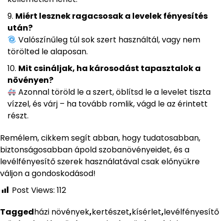
Miért lesznek ragacsosak a levelek fényesítés
után?
Valószínűleg túl sok szert használtál, vagy nem
törölted le alaposan.
Mit csináljak, ha károsodást tapasztalok a
növényen?
Azonnal töröld le a szert, öblítsd le a levelet tiszta
vízzel, és várj – ha tovább romlik, vágd le az érintett
részt.
Remélem, cikkem segít abban, hogy tudatosabban,
biztonságosabban ápold szobanövényeidet, és a
levélfényesítő szerek használatával csak előnyükre
váljon a gondoskodásod!
Post Views:
112
Tagged
házi növények
,
kertészet
,
kísérlet
,
levélfényesítő