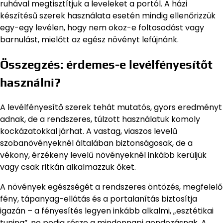
ruhával megtisztítjuk a leveleket a portól. A házi
készítésű szerek használata esetén mindig ellenőrizzük
egy-egy levélen, hogy nem okoz-e foltosodást vagy
barnulást, mielőtt az egész növényt lefújnánk.
Összegzés: érdemes-e levélfényesítőt
használni?
A levélfényesítő szerek tehát mutatós, gyors eredményt
adnak, de a rendszeres, túlzott használatuk komoly
kockázatokkal járhat. A vastag, viaszos levelű
szobanövényeknél általában biztonságosak, de a
vékony, érzékeny levelű növényeknél inkább kerüljük
vagy csak ritkán alkalmazzuk őket.
A növények egészségét a rendszeres öntözés, megfelelő
fény, tápanyag-ellátás és a portalanítás biztosítja
igazán – a fényesítés legyen inkább alkalmi, „esztétikai
tuning”, ne pedig része a mindennapi gondozásnak. A