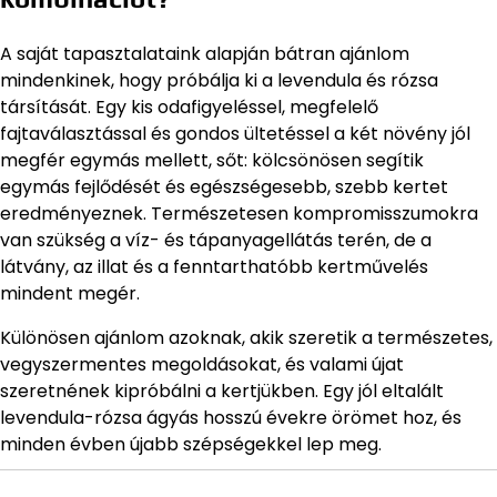
A saját tapasztalataink alapján bátran ajánlom
mindenkinek, hogy próbálja ki a levendula és rózsa
társítását. Egy kis odafigyeléssel, megfelelő
fajtaválasztással és gondos ültetéssel a két növény jól
megfér egymás mellett, sőt: kölcsönösen segítik
egymás fejlődését és egészségesebb, szebb kertet
eredményeznek. Természetesen kompromisszumokra
van szükség a víz- és tápanyagellátás terén, de a
látvány, az illat és a fenntarthatóbb kertművelés
mindent megér.
Különösen ajánlom azoknak, akik szeretik a természetes,
vegyszermentes megoldásokat, és valami újat
szeretnének kipróbálni a kertjükben. Egy jól eltalált
levendula-rózsa ágyás hosszú évekre örömet hoz, és
minden évben újabb szépségekkel lep meg.