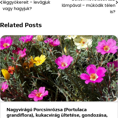
léggyökereit – levágjuk
navigáció
lámpával – működik télen
vagy hagyjuk?
is?
Related Posts
Nagyvirágú Porcsinrózsa (Portulaca
grandiflora), kukacvirág ültetése, gondozása,