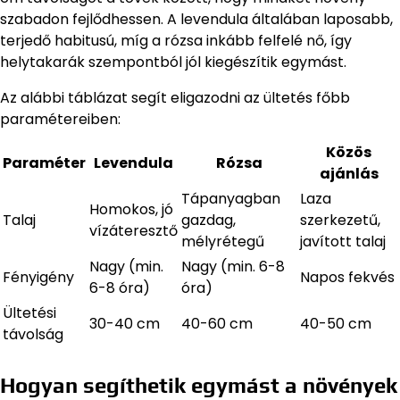
szabadon fejlődhessen. A levendula általában laposabb,
terjedő habitusú, míg a rózsa inkább felfelé nő, így
helytakarák szempontból jól kiegészítik egymást.
Az alábbi táblázat segít eligazodni az ültetés főbb
paramétereiben:
Közös
Paraméter
Levendula
Rózsa
ajánlás
Tápanyagban
Laza
Homokos, jó
Talaj
gazdag,
szerkezetű,
vízáteresztő
mélyrétegű
javított talaj
Nagy (min.
Nagy (min. 6-8
Fényigény
Napos fekvés
6-8 óra)
óra)
Ültetési
30-40 cm
40-60 cm
40-50 cm
távolság
Hogyan segíthetik egymást a növények