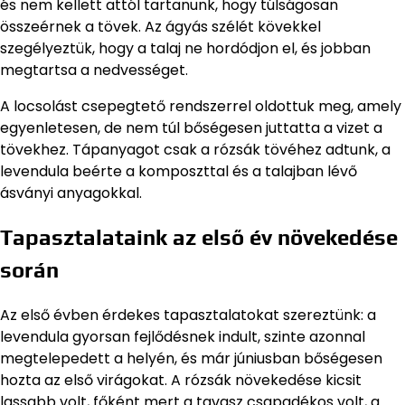
és nem kellett attól tartanunk, hogy túlságosan
összeérnek a tövek. Az ágyás szélét kövekkel
szegélyeztük, hogy a talaj ne hordódjon el, és jobban
megtartsa a nedvességet.
A locsolást csepegtető rendszerrel oldottuk meg, amely
egyenletesen, de nem túl bőségesen juttatta a vizet a
tövekhez. Tápanyagot csak a rózsák tövéhez adtunk, a
levendula beérte a komposzttal és a talajban lévő
ásványi anyagokkal.
Tapasztalataink az első év növekedése
során
Az első évben érdekes tapasztalatokat szereztünk: a
levendula gyorsan fejlődésnek indult, szinte azonnal
megtelepedett a helyén, és már júniusban bőségesen
hozta az első virágokat. A rózsák növekedése kicsit
lassabb volt, főként mert a tavasz csapadékos volt, a