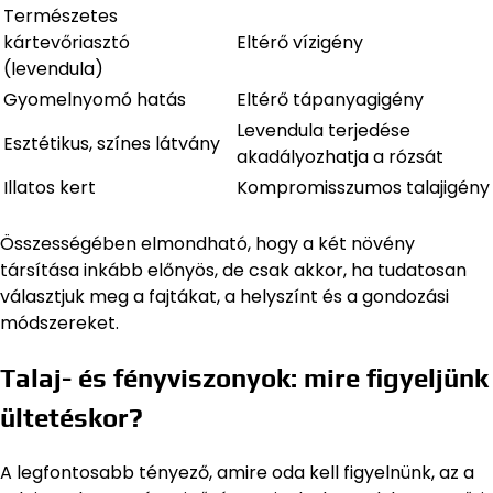
Természetes
kártevőriasztó
Eltérő vízigény
(levendula)
Gyomelnyomó hatás
Eltérő tápanyagigény
Levendula terjedése
Esztétikus, színes látvány
akadályozhatja a rózsát
Illatos kert
Kompromisszumos talajigény
Összességében elmondható, hogy a két növény
társítása inkább előnyös, de csak akkor, ha tudatosan
választjuk meg a fajtákat, a helyszínt és a gondozási
módszereket.
Talaj- és fényviszonyok: mire figyeljünk
ültetéskor?
A legfontosabb tényező, amire oda kell figyelnünk, az a