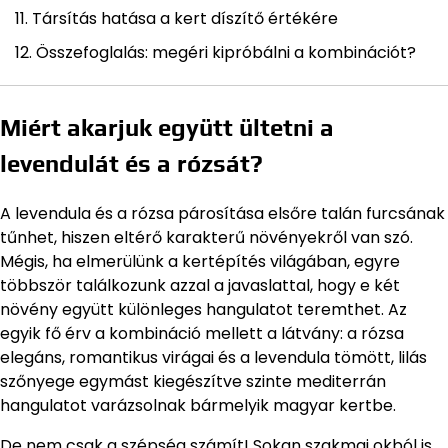
Társítás hatása a kert díszítő értékére
Összefoglalás: megéri kipróbálni a kombinációt?
Miért akarjuk együtt ültetni a
levendulát és a rózsát?
A levendula és a rózsa párosítása elsőre talán furcsának
tűnhet, hiszen eltérő karakterű növényekről van szó.
Mégis, ha elmerülünk a kertépítés világában, egyre
többször találkozunk azzal a javaslattal, hogy e két
növény együtt különleges hangulatot teremthet. Az
egyik fő érv a kombináció mellett a látvány: a rózsa
elegáns, romantikus virágai és a levendula tömött, lilás
szőnyege egymást kiegészítve szinte mediterrán
hangulatot varázsolnak bármelyik magyar kertbe.
De nem csak a szépség számít! Sokan szakmai okból is