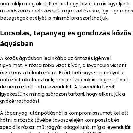
nem oldja meg őket. Fontos, hogy továbbra is figyeljünk
a rendszeres metszésre és a jó szellőzésre, így a gombás
betegségek esélyét is minimálisra szoríthatjuk.
Locsolás, tápanyag és gondozás közös
ágyásban
A közös ágyásban leginkább az öntözés igényel
figyelmet. A rózsa több vizet kíván, a levendula viszont
érzékeny a túlöntözésre. Ezért heti egyszeri, mélyebb
öntözést alkalmaztunk, ami a rózsának is elegendő volt,
de nem áztatta el a levendulát. A levendula tövét
igyekeztünk mindig szárazon tartani, hogy elkerüljük a
gyökérrothadást.
A tápanyag-utánpótlásnál is kompromisszumot kellett
kötni: a rózsák tövébe tavasz elején komposztot és
speciális rózsa-műtrágyát adagoltunk, míg a levendulát