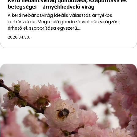
Kerti nebáncsvirág gondozása, szaporítása és
betegségei – árnyékkedvelő virág
A kerti nebáncsvirág ideális választás árnyékos
kertrészekbe. Megfelelő gondozással dús virágzás
érhető el, szaporítása egyszerű.…
2026.04.30.