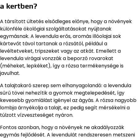
a kertben?
A társított ültetés elsődleges előnye, hogy a növények
különféle ökológiai szolgáltatásokat nyújtanak
egymásnak. A levendula erős, aromás illóolajai sok
kártevőt távol tartanak a rózsától, például a
levéltetveket, tripszeket vagy az atkát. Emellett a
levendula virágai vonzzák a beporzó rovarokat
(méheket, lepkéket), így a rózsa termékenysége is
javulhat.
A talajtakaró szerep sem elhanyagolandó: a levendula
sűrű tövei nehezítik a gyomok megtelepedését, így
kevesebb gyomlálást igényel az ágyás. A rózsa nagyobb
lombja árnyékolja a talajt, ez pedig segít mérsékelni a
túlzott vízveszteséget nyáron.
Fontos azonban, hogy a növények ne akadályozzák
egymás fejlődését. A levendulát rendszeresen metszeni