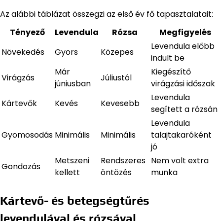
Az alábbi táblázat összegzi az első év fő tapasztalatait:
Tényező
Levendula
Rózsa
Megfigyelés
Levendula előbb
Növekedés
Gyors
Közepes
indult be
Már
Kiegészítő
Virágzás
Júliustól
júniusban
virágzási időszak
Levendula
Kártevők
Kevés
Kevesebb
segített a rózsán
Levendula
Gyomosodás
Minimális
Minimális
talajtakaróként
jó
Metszeni
Rendszeres
Nem volt extra
Gondozás
kellett
öntözés
munka
Kártevő- és betegségtűrés
levendulával és rózsával