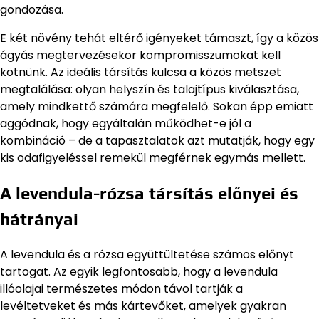
gondozása.
E két növény tehát eltérő igényeket támaszt, így a közös
ágyás megtervezésekor kompromisszumokat kell
kötnünk. Az ideális társítás kulcsa a közös metszet
megtalálása: olyan helyszín és talajtípus kiválasztása,
amely mindkettő számára megfelelő. Sokan épp emiatt
aggódnak, hogy egyáltalán működhet-e jól a
kombináció – de a tapasztalatok azt mutatják, hogy egy
kis odafigyeléssel remekül megférnek egymás mellett.
A levendula-rózsa társítás előnyei és
hátrányai
A levendula és a rózsa együttültetése számos előnyt
tartogat. Az egyik legfontosabb, hogy a levendula
illóolajai természetes módon távol tartják a
levéltetveket és más kártevőket, amelyek gyakran