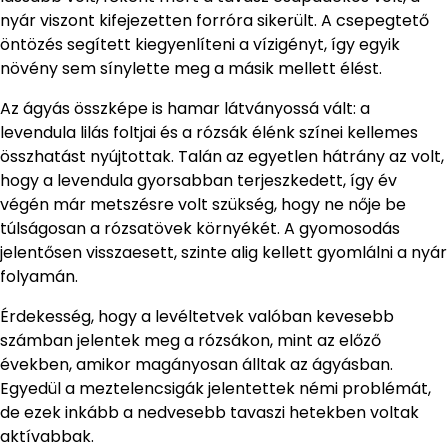
nyár viszont kifejezetten forróra sikerült. A csepegtető
öntözés segített kiegyenlíteni a vízigényt, így egyik
növény sem sínylette meg a másik mellett élést.
Az ágyás összképe is hamar látványossá vált: a
levendula lilás foltjai és a rózsák élénk színei kellemes
összhatást nyújtottak. Talán az egyetlen hátrány az volt,
hogy a levendula gyorsabban terjeszkedett, így év
végén már metszésre volt szükség, hogy ne nője be
túlságosan a rózsatövek környékét. A gyomosodás
jelentősen visszaesett, szinte alig kellett gyomlálni a nyár
folyamán.
Érdekesség, hogy a levéltetvek valóban kevesebb
számban jelentek meg a rózsákon, mint az előző
években, amikor magányosan álltak az ágyásban.
Egyedül a meztelencsigák jelentettek némi problémát,
de ezek inkább a nedvesebb tavaszi hetekben voltak
aktívabbak.