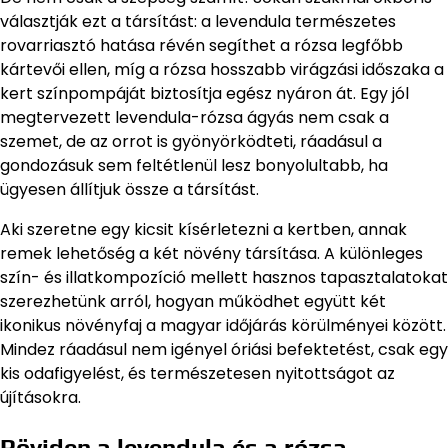
választják ezt a társítást: a levendula természetes
rovarriasztó hatása révén segíthet a rózsa legfőbb
kártevői ellen, míg a rózsa hosszabb virágzási időszaka a
kert színpompáját biztosítja egész nyáron át. Egy jól
megtervezett levendula-rózsa ágyás nem csak a
szemet, de az orrot is gyönyörködteti, ráadásul a
gondozásuk sem feltétlenül lesz bonyolultabb, ha
ügyesen állítjuk össze a társítást.
Aki szeretne egy kicsit kísérletezni a kertben, annak
remek lehetőség a két növény társítása. A különleges
szín- és illatkompozíció mellett hasznos tapasztalatokat
szerezhetünk arról, hogyan működhet együtt két
ikonikus növényfaj a magyar időjárás körülményei között.
Mindez ráadásul nem igényel óriási befektetést, csak egy
kis odafigyelést, és természetesen nyitottságot az
újításokra.
Röviden a levendula és a rózsa