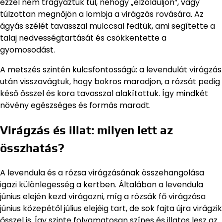
ezzel nem trágyáztuk túl, nehogy „elzöldüljön”, vagy
túlzottan megnőjön a lombja a virágzás rovására. Az
ágyás szélét tavasszal mulccsal fedtük, ami segítette a
talaj nedvességtartását és csökkentette a
gyomosodást.
A metszés szintén kulcsfontosságú: a levendulát virágzás
után visszavágtuk, hogy bokros maradjon, a rózsát pedig
késő ősszel és kora tavasszal alakítottuk. Így mindkét
növény egészséges és formás maradt.
Virágzás és illat: milyen lett az
összhatás?
A levendula és a rózsa virágzásának összehangolása
igazi különlegesség a kertben. Általában a levendula
június elején kezd virágozni, míg a rózsák fő virágzása
június közepétől július elejéig tart, de sok fajta újra virágzik
ősszel is. Így szinte folyamatosan színes és illatos lesz az