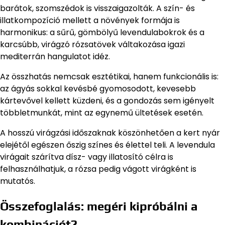
barátok, szomszédok is visszaigazolták. A szín- és
illatkompozíció mellett a növények formája is
harmonikus: a sűrű, gömbölyű levendulabokrok és a
karcsúbb, virágzó rózsatövek váltakozása igazi
mediterrán hangulatot idéz.
Az összhatás nemcsak esztétikai, hanem funkcionális is:
az ágyás sokkal kevésbé gyomosodott, kevesebb
kártevővel kellett küzdeni, és a gondozás sem igényelt
többletmunkát, mint az egynemű ültetések esetén.
A hosszú virágzási időszaknak köszönhetően a kert nyár
elejétől egészen őszig színes és élettel teli. A levendula
virágait szárítva dísz- vagy illatosító célra is
felhasználhatjuk, a rózsa pedig vágott virágként is
mutatós.
Összefoglalás: megéri kipróbálni a
kombinációt?