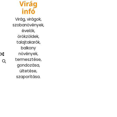
Virág
Skip
to
infó
content
Virág, virágok,
szobanövények,
évelők,
örökzöldek,
talajtakarók,
balkony
növények,
termesztése,
gondozása,
ültetése,
szaporítása.