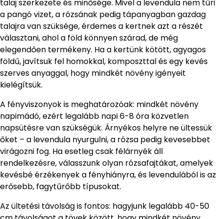
talaj szerkezete és minősége. Mivel a levendula nem tűri
a pangó vizet, a rózsának pedig tápanyagban gazdag
talajra van szüksége, érdemes a kertnek azt a részét
választani, ahol a föld könnyen szárad, de még
elegendően termékeny. Ha a kertünk kötött, agyagos
földű, javítsuk fel homokkal, komposzttal és egy kevés
szerves anyaggal, hogy mindkét növény igényeit
kielégítsük.
A fényviszonyok is meghatározóak: mindkét növény
napimádó, ezért legalább napi 6-8 óra közvetlen
napsütésre van szükségük. Árnyékos helyre ne ültessük
őket – a levendula nyurgulni, a rózsa pedig kevesebbet
virágozni fog. Ha esetleg csak félárnyék áll
rendelkezésre, válasszunk olyan rózsafajtákat, amelyek
kevésbé érzékenyek a fényhiányra, és levendulából is az
erősebb, fagytűrőbb típusokat.
Az ültetési távolság is fontos: hagyjunk legalább 40-50
cm távolságot a tövek között, hogy mindkét növény