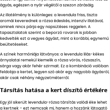
ágyás, egészen a nyár végétől a szezon zárásáig.
Az illatélmény is különleges: a levendula friss, tiszta
aromái keverednek a rózsa édeskés, intenzív illatával,
aminek nincs párja egy napsütéses reggelen. A
tapasztalatok szerint a beporzó rovarok is jobban
kedvelték ezt a vegyes ágyást, mint a korábbi, egynemű
beültetéseket.
A színek harmóniája látványos: a levendula lilás-kékes
árnyalatai remekül kiemelik a rózsa vörös, rózsaszín,
sárga vagy akár fehér szirmait. Ez a kombináció valóban
feldobja a kertet, legyen szó akár egy nagyobb ágyásról,
akár csak néhány négyzetméterről.
Társítás hatása a kert díszítő értékére
Egy jól sikerült levendula-rózsa társítás valódi éke lehet
a kertnek – ezt nemcsak mi, hanem a hozzánk látogató