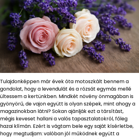
Tulajdonképpen már évek óta motoszkált bennem a
gondolat, hogy a levendulát és a rózsát egymás mellé
ültessem a kertünkben. Mindkét növény önmagában is
gyönyörű, de vajon együtt is olyan szépek, mint ahogy a
magazinokban látni? Sokan ajánlják ezt a társítást,
mégis keveset hallani a valós tapasztalatokról, főleg
hazai klímán. Ezért is vágtam bele egy saját kísérletbe,
hogy megtudjam: valóban jól működnek együtt a