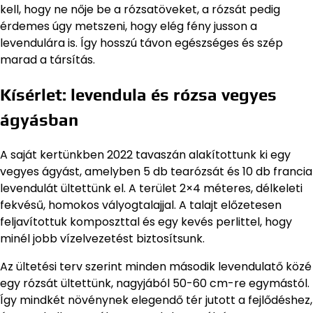
kell, hogy ne nője be a rózsatöveket, a rózsát pedig
érdemes úgy metszeni, hogy elég fény jusson a
levendulára is. Így hosszú távon egészséges és szép
marad a társítás.
Kísérlet: levendula és rózsa vegyes
ágyásban
A saját kertünkben 2022 tavaszán alakítottunk ki egy
vegyes ágyást, amelyben 5 db tearózsát és 10 db francia
levendulát ültettünk el. A terület 2×4 méteres, délkeleti
fekvésű, homokos vályogtalajjal. A talajt előzetesen
feljavítottuk komposzttal és egy kevés perlittel, hogy
minél jobb vízelvezetést biztosítsunk.
Az ültetési terv szerint minden második levendulatő közé
egy rózsát ültettünk, nagyjából 50-60 cm-re egymástól.
Így mindkét növénynek elegendő tér jutott a fejlődéshez,