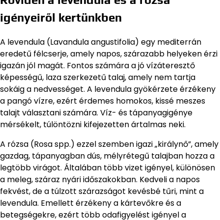
igényeiről kertünkben
A levendula (Lavandula angustifolia) egy mediterrán
eredetű félcserje, amely napos, szárazabb helyeken érzi
igazán jól magát. Fontos számára a jó vízáteresztő
képességű, laza szerkezetű talaj, amely nem tartja
sokáig a nedvességet. A levendula gyökérzete érzékeny
a pangó vízre, ezért érdemes homokos, kissé meszes
talajt választani számára. Víz- és tápanyagigénye
mérsékelt, túlöntözni kifejezetten ártalmas neki.
A rózsa (Rosa spp.) ezzel szemben igazi „királynő”, amely
gazdag, tápanyagban dús, mélyrétegű talajban hozza a
legtöbb virágot. Általában több vizet igényel, különösen
a meleg, száraz nyári időszakokban. Kedveli a napos
fekvést, de a túlzott szárazságot kevésbé tűri, mint a
levendula. Emellett érzékeny a kártevőkre és a
betegségekre, ezért több odafigyelést igényel a