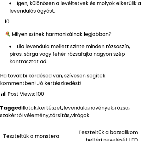
Igen, különösen a levéltetvek és molyok elkerülik a
levendulás ágyást.
Milyen színek harmonizálnak legjobban?
Lila levendula mellett szinte minden rózsaszín,
piros, sárga vagy fehér rózsafajta nagyon szép
kontrasztot ad.
Ha további kérdésed van, szívesen segítek
kommentben! Jó kertészkedést!
Post Views:
100
Tagged
illatok
,
kertészet
,
levendula
,
növények
,
rózsa
,
szakértői vélemény
,
társítás
,
virágok
Teszteltük a bazsalikom
Bejegyzés
Teszteltük a monstera
beltéri nevelését LED