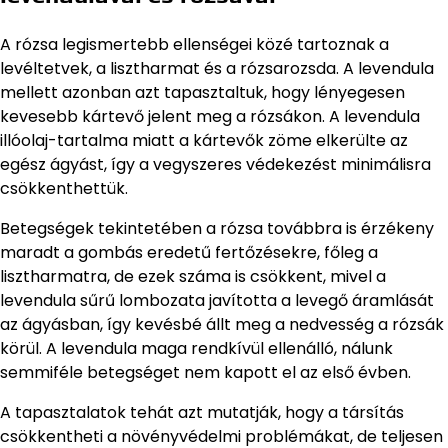
A rózsa legismertebb ellenségei közé tartoznak a
levéltetvek, a lisztharmat és a rózsarozsda. A levendula
mellett azonban azt tapasztaltuk, hogy lényegesen
kevesebb kártevő jelent meg a rózsákon. A levendula
illóolaj-tartalma miatt a kártevők zöme elkerülte az
egész ágyást, így a vegyszeres védekezést minimálisra
csökkenthettük.
Betegségek tekintetében a rózsa továbbra is érzékeny
maradt a gombás eredetű fertőzésekre, főleg a
lisztharmatra, de ezek száma is csökkent, mivel a
levendula sűrű lombozata javította a levegő áramlását
az ágyásban, így kevésbé állt meg a nedvesség a rózsák
körül. A levendula maga rendkívül ellenálló, nálunk
semmiféle betegséget nem kapott el az első évben.
A tapasztalatok tehát azt mutatják, hogy a társítás
csökkentheti a növényvédelmi problémákat, de teljesen