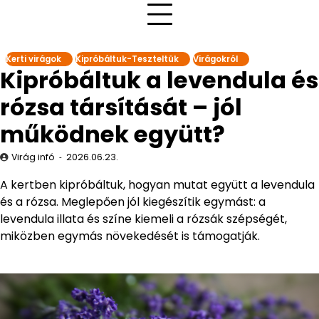
Kerti virágok
Kipróbáltuk-Teszteltük
Virágokról
Kipróbáltuk a levendula és
rózsa társítását – jól
működnek együtt?
Virág infó
2026.06.23.
A kertben kipróbáltuk, hogyan mutat együtt a levendula
és a rózsa. Meglepően jól kiegészítik egymást: a
levendula illata és színe kiemeli a rózsák szépségét,
miközben egymás növekedését is támogatják.