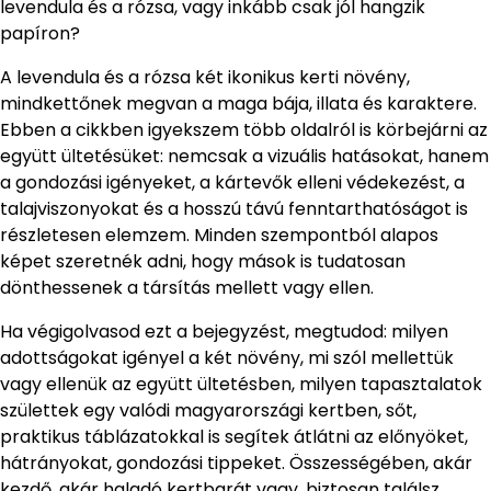
levendula és a rózsa, vagy inkább csak jól hangzik
papíron?
A levendula és a rózsa két ikonikus kerti növény,
mindkettőnek megvan a maga bája, illata és karaktere.
Ebben a cikkben igyekszem több oldalról is körbejárni az
együtt ültetésüket: nemcsak a vizuális hatásokat, hanem
a gondozási igényeket, a kártevők elleni védekezést, a
talajviszonyokat és a hosszú távú fenntarthatóságot is
részletesen elemzem. Minden szempontból alapos
képet szeretnék adni, hogy mások is tudatosan
dönthessenek a társítás mellett vagy ellen.
Ha végigolvasod ezt a bejegyzést, megtudod: milyen
adottságokat igényel a két növény, mi szól mellettük
vagy ellenük az együtt ültetésben, milyen tapasztalatok
születtek egy valódi magyarországi kertben, sőt,
praktikus táblázatokkal is segítek átlátni az előnyöket,
hátrányokat, gondozási tippeket. Összességében, akár
kezdő, akár haladó kertbarát vagy, biztosan találsz