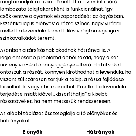
megtámadják a rózsát. Emellett a levendula sűrű
lombozata talajtakaróként is funkcionálhat, így
csökkentve a gyomok elszaporodását az ágyásban.
Esztétikailag is előnyös: a rózsa színes, nagy virágai
mellett a levendula tömött, lilás virágtömege igazi
színkavalkádot teremt.
Azonban a társításnak akadnak hátrányai is. A
legjelentősebb probléma abból fakad, hogy a két
növény víz- és tápanyagigénye eltérő. Ha túl sokat
öntözzük a rózsát, könnyen kirothadhat a levendula, ha
viszont túl szárazon tartjuk a talajt, a rózsa fejlődése
lassulhat le vagy el is maradhat. Emellett a levendula
terjedése miatt idővel „kiszoríthatja” a kisebb
rózsatöveket, ha nem metsszük rendszeresen.
Az alábbi táblázat összefoglalja a fő előnyöket és
hátrányokat:
Előnyök
Hátrányok