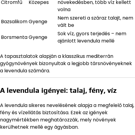
Citromfű
Közepes
növekedésben, több víz kellett
volna
Nem szereti a száraz talajt, nem
Bazsalikom
Gyenge
vált be
Sok víz, gyors terjedés – nem
Borsmenta
Gyenge
ajánlott levendula mellé
A tapasztalatok alapján a klasszikus mediterrán
gyógynövények bizonyultak a legjobb társnövényeknek
a levendula számára.
A levendula igényei: talaj, fény, víz
A levendula sikeres nevelésének alapja a megfelelő talaj,
fény és vízellátás biztosítása. Ezek az igények
nagymértékben meghatározzák, mely növények
kerülhetnek mellé egy ágyásban.