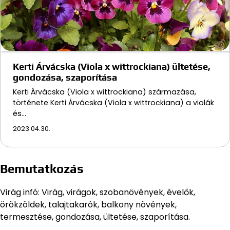
Kerti Árvácska (Viola x wittrockiana) ültetése,
gondozása, szaporítása
Kerti Árvácska (Viola x wittrockiana) származása,
története Kerti Árvácska (Viola x wittrockiana) a violák
és…
2023.04.30.
Bemutatkozás
Virág infó: Virág, virágok, szobanövények, évelők,
örökzöldek, talajtakarók, balkony növények,
termesztése, gondozása, ültetése, szaporítása.