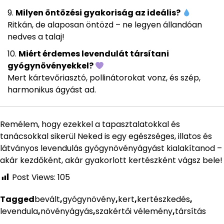
Milyen öntözési gyakoriság az ideális?
Ritkán, de alaposan öntözd – ne legyen állandóan
nedves a talaj!
Miért érdemes levendulát társítani
gyógynövényekkel?
Mert kártevőriasztó, pollinátorokat vonz, és szép,
harmonikus ágyást ad.
Remélem, hogy ezekkel a tapasztalatokkal és
tanácsokkal sikerül Neked is egy egészséges, illatos és
látványos levendulás gyógynövényágyást kialakítanod –
akár kezdőként, akár gyakorlott kertészként vágsz bele!
Post Views:
105
Tagged
bevált
,
gyógynövény
,
kert
,
kertészkedés
,
levendula
,
növényágyás
,
szakértői vélemény
,
társítás