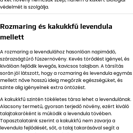
védelmét is szolgálja.
Rozmaring és kakukkfű levendula
mellett
A rozmaring a levendulához hasonlóan napimádó,
szárazságtűrő fűszernövény. Kevés törődést igényel, és
kiválóan fejlődik levegős, kavicsos talajban. A társítás
során jól látszott, hogy a rozmaring és levendula egymás
mellett nőve hosszú ideig megőrzik egészségüket, és
szinte alig igényelnek extra öntözést.
A kakukkfű szintén tökéletes társa lehet a levendulának.
Alacsony termetű, gyorsan terjedő növény, ezért kiváló
talajtakaróként is működik a levendula tövében.
Tapasztalataink szerint a kakukkfű nem zavarja a
levendula fejlődését, sőt, a talaj takarásával segít a