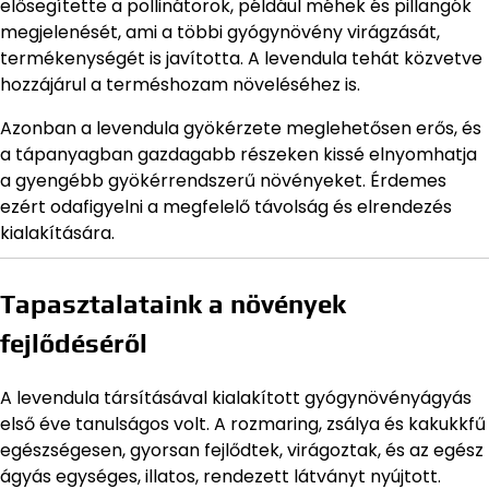
elősegítette a pollinátorok, például méhek és pillangók
megjelenését, ami a többi gyógynövény virágzását,
termékenységét is javította. A levendula tehát közvetve
hozzájárul a terméshozam növeléséhez is.
Azonban a levendula gyökérzete meglehetősen erős, és
a tápanyagban gazdagabb részeken kissé elnyomhatja
a gyengébb gyökérrendszerű növényeket. Érdemes
ezért odafigyelni a megfelelő távolság és elrendezés
kialakítására.
Tapasztalataink a növények
fejlődéséről
A levendula társításával kialakított gyógynövényágyás
első éve tanulságos volt. A rozmaring, zsálya és kakukkfű
egészségesen, gyorsan fejlődtek, virágoztak, és az egész
ágyás egységes, illatos, rendezett látványt nyújtott.