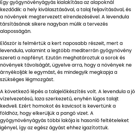
Egy gyógynövényágyás kialakítása az alapoknál
kezdődik: a hely kiválasztásával, a talaj feljavításával, és
a növények megtervezett elrendezésével. A levendula
társításának sikere nagyban múlik a tervezés
alaposságán.
Először is felmértük a kert naposabb részeit, mert a
levendula, valamint a legtöbb mediterrán gyógynövény
szereti a napfényt. Ezután meghatároztuk a sorok és
növények távolságát, ügyelve arra, hogy a növények ne
árnyékolják le egymást, és mindegyik megkapja a
szükséges légmozgást.
A következő lépés a talajelőkészítés volt. A levendula a jó
vízelvezetésű, laza szerkezetű, enyhén lúgos talajt
kedveli. Ezért homokot és kavicsot is kevertünk a
földhöz, hogy elkerüljük a pangó vizet. A
gyógynövényágyás többi lakója is hasonló feltételeket
igényel, így az egész ágyást ehhez igazítottuk.