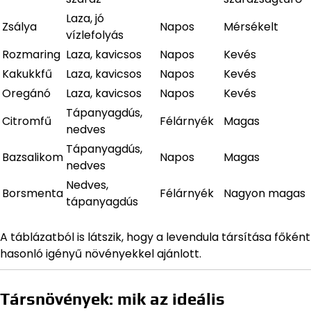
Laza, jó
Zsálya
Napos
Mérsékelt
vízlefolyás
Rozmaring
Laza, kavicsos
Napos
Kevés
Kakukkfű
Laza, kavicsos
Napos
Kevés
Oregánó
Laza, kavicsos
Napos
Kevés
Tápanyagdús,
Citromfű
Félárnyék
Magas
nedves
Tápanyagdús,
Bazsalikom
Napos
Magas
nedves
Nedves,
Borsmenta
Félárnyék
Nagyon magas
tápanyagdús
A táblázatból is látszik, hogy a levendula társítása főként
hasonló igényű növényekkel ajánlott.
Társnövények: mik az ideális