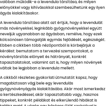
valóban működik-e a levendula társítása, és milyen
előnyökkel vagy kihívásokkal szembesülhetünk egy ilyen
ágyás kialakításakor.
A levendula társítása alatt azt értjük, hogy a levendulát
más növényekkel, leginkább gyógynövényekkel együtt
neveljük ugyanabban az ágyásban, remélve, hogy ezek
kölcsönösen támogatják egymás fejlődését, egészségét.
Ebben a cikkben több nézőpontból is körbejárjuk a
kérdést: bemutatom a tervezési szempontokat, a
növénytársítás előnyeit és hátrányait, konkrét
tapasztalatokat, valamint azt is, hogy milyen növények
váltak be legjobban a levendula mellett.
A cikkből részletes gyakorlati útmutatót kapsz, hogy
magabiztosan vágj bele egy levendulás
gyógynövényágyás kialakításába. Akár most ismerkedsz
a kertészkedéssel, akár tapasztaltabb vagy, hasznos
tippeket, konkrét példákat és elkerülendő hibákat is
találsz majd. A végén egy bőséges GYIK szekcióval is