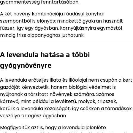
gyommentesség fenntartásában.
A két növény kombinációja ráadásul konyhai
szempontból is előnyös: mindkettő gyakran használt
fűszer, így egy ágyásban, karnyújtásnyira egymástól
mindig friss alapanyaghoz juthatunk.
A levendula hatása a többi
gyógynövényre
A levendula erőteljes illata és illóolajai nem csupán a kert
gazdáját kényeztetik, hanem biológiai védelmet is
nyújtanak a társított növények számára. Számos
kártevő, mint például a levéltetű, molyok, tripszek,
kerülik a levendula közelségét, így csökken a támadások
veszélye az egész ágyásban.
Megfigyeltük azt is, hogy a levendula jelenléte