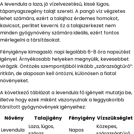
A levendula a laza, jó vízelvezetésű, kissé lúgos,
tápanyagszegény talajt szereti. A pangó víz végzetes
lehet számára, ezért a talajhoz érdemes homokot,
kavicsot, perlitet keverni. Ez a talajszerkezet nem
minden gyógynövény számára ideális, ezért fontos
mérlegelni a társításokat.
Fényigénye kimagasló: napi legalább 6-8 óra napsütést
igényel. Árnyékosabb helyeken megnyúlik, kevesebbet
virágzik. Öntözés szempontjából inkább „szárazságtűrő”:
ritkán, de alaposan kell öntözni, különösen a fiatal
növényeket.
A következő táblázat a levendula fő igényeit mutatja be,
illetve hogy ezek miként viszonyulnak a leggyakoribb
társított gyógynövények igényeihez:
Növény
Talajigény
Fényigény
Vízszükséglet
Laza, lúgos,
Közepes,
Levendula
Napos
száraz
szárazságtűrő