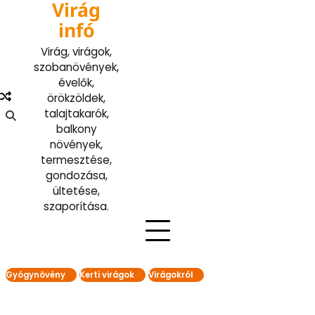
Virág
Skip
to
infó
content
Virág, virágok,
szobanövények,
évelők,
örökzöldek,
talajtakarók,
balkony
növények,
termesztése,
gondozása,
ültetése,
szaporítása.
Gyógynövény
Kerti virágok
Virágokról