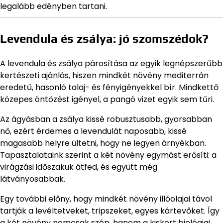
legalább edényben tartani.
Levendula és zsálya: jó szomszédok?
A levendula és zsálya párosítása az egyik legnépszerűbb
kertészeti ajánlás, hiszen mindkét növény mediterrán
eredetű, hasonló talaj- és fényigényekkel bír. Mindkettő
közepes öntözést igényel, a pangó vizet egyik sem tűri.
Az ágyásban a zsálya kissé robusztusabb, gyorsabban
nő, ezért érdemes a levendulát naposabb, kissé
magasabb helyre ültetni, hogy ne legyen árnyékban.
Tapasztalataink szerint a két növény egymást erősíti: a
virágzási időszakuk átfed, és együtt még
látványosabbak.
Egy további előny, hogy mindkét növény illóolajai távol
tartják a levéltetveket, tripszeket, egyes kártevőket. Így
a két növény nemcsak szép, hanem a kiskert biológiai