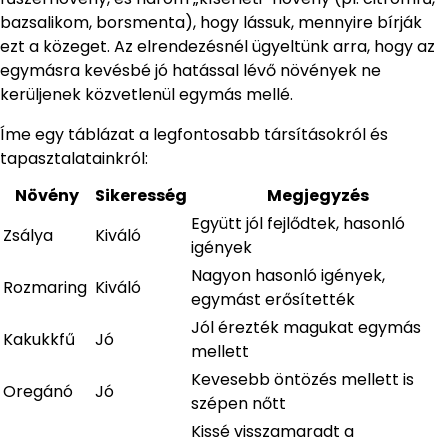
bazsalikom, borsmenta), hogy lássuk, mennyire bírják
ezt a közeget. Az elrendezésnél ügyeltünk arra, hogy az
egymásra kevésbé jó hatással lévő növények ne
kerüljenek közvetlenül egymás mellé.
Íme egy táblázat a legfontosabb társításokról és
tapasztalatainkról:
Növény
Sikeresség
Megjegyzés
Együtt jól fejlődtek, hasonló
Zsálya
Kiváló
igények
Nagyon hasonló igények,
Rozmaring
Kiváló
egymást erősítették
Jól érezték magukat egymás
Kakukkfű
Jó
mellett
Kevesebb öntözés mellett is
Oregánó
Jó
szépen nőtt
Kissé visszamaradt a