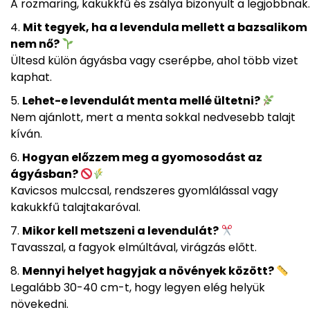
A rozmaring, kakukkfű és zsálya bizonyult a legjobbnak.
Mit tegyek, ha a levendula mellett a bazsalikom
nem nő?
Ültesd külön ágyásba vagy cserépbe, ahol több vizet
kaphat.
Lehet-e levendulát menta mellé ültetni?
Nem ajánlott, mert a menta sokkal nedvesebb talajt
kíván.
Hogyan előzzem meg a gyomosodást az
ágyásban?
Kavicsos mulccsal, rendszeres gyomlálással vagy
kakukkfű talajtakaróval.
Mikor kell metszeni a levendulát?
Tavasszal, a fagyok elmúltával, virágzás előtt.
Mennyi helyet hagyjak a növények között?
Legalább 30-40 cm-t, hogy legyen elég helyük
növekedni.