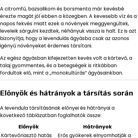
A citromfű, bazsalikom és borsmenta már kevésbé
érezte magát jól ebben a közegben. A kevesebb víz és a
napos fekvés miatt ezek a növények meggyengültek,
leveleik sárgulni kezdtek, néhányuk vissza is halt. Ez is azt
bizonyítja, hogy a levendulás ágyásba csak az azonos
igényű növényeket érdemes társítani.
Az egész ágyásban kifejezetten kevés volt a kártevő, a
talaj gyommentes, és a betegségek is ritkábban
fordultak elő, mint a „monokultúrás” ágyásainkban.
Előnyök és hátrányok a társítás során
A levendula társításának előnyei és hátrányai a
következő táblázatban foglalhatók össze:
Előnyök
Hátrányok
Kártevőriasztó hatás
Erős gyökerek elnyomhatják a