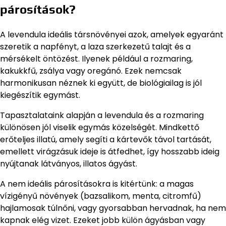
párosítások?
A levendula ideális társnövényei azok, amelyek egyaránt
szeretik a napfényt, a laza szerkezetű talajt és a
mérsékelt öntözést. Ilyenek például a rozmaring,
kakukkfű, zsálya vagy oregánó. Ezek nemcsak
harmonikusan néznek ki együtt, de biológiailag is jól
kiegészítik egymást.
Tapasztalataink alapján a levendula és a rozmaring
különösen jól viselik egymás közelségét. Mindkettő
erőteljes illatú, amely segíti a kártevők távol tartását,
emellett virágzásuk ideje is átfedhet, így hosszabb ideig
nyújtanak látványos, illatos ágyást.
A nem ideális párosításokra is kitértünk: a magas
vízigényű növények (bazsalikom, menta, citromfű)
hajlamosak túlnőni, vagy gyorsabban hervadnak, ha nem
kapnak elég vizet. Ezeket jobb külön ágyásban vagy