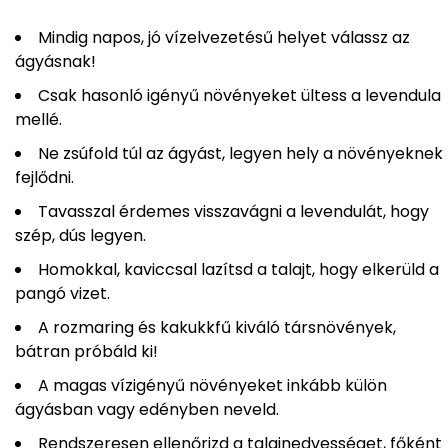
Mindig napos, jó vízelvezetésű helyet válassz az
ágyásnak!
Csak hasonló igényű növényeket ültess a levendula
mellé.
Ne zsúfold túl az ágyást, legyen hely a növényeknek
fejlődni.
Tavasszal érdemes visszavágni a levendulát, hogy
szép, dús legyen.
Homokkal, kaviccsal lazítsd a talajt, hogy elkerüld a
pangó vizet.
A rozmaring és kakukkfű kiváló társnövények,
bátran próbáld ki!
A magas vízigényű növényeket inkább külön
ágyásban vagy edényben neveld.
Rendszeresen ellenőrizd a talajnedvességet, főként