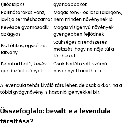
(illóolajok)
gyengébbeket
Pollinátorokat vonz,
Magas fény- és laza talajigény,
javítja terméshozamot
nem minden növénynek jó
Kevésbé gyomosodik
Magas vízigényű növények
az ágyás
gyengébben fejlődnek
Szükséges a rendszeres
Esztétikus, egységes
metszés, hogy ne nője túl a
látvány
többieket
Fenntartható, kevés
Csak korlátozott számú
gondozást igényel
növénnyel társítható
A levendula tehát kiváló társ lehet, de csak akkor, ha a
többi gyógynövény is hasonló igényekkel bír.
Összefoglaló: bevált-e a levendula
társítása?