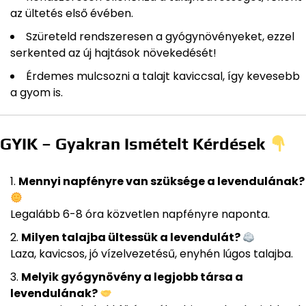
az ültetés első évében.
Szüreteld rendszeresen a gyógynövényeket, ezzel
serkented az új hajtások növekedését!
Érdemes mulcsozni a talajt kaviccsal, így kevesebb
a gyom is.
GYIK – Gyakran Ismételt Kérdések
Mennyi napfényre van szüksége a levendulának?
Legalább 6-8 óra közvetlen napfényre naponta.
Milyen talajba ültessük a levendulát?
Laza, kavicsos, jó vízelvezetésű, enyhén lúgos talajba.
Melyik gyógynövény a legjobb társa a
levendulának?