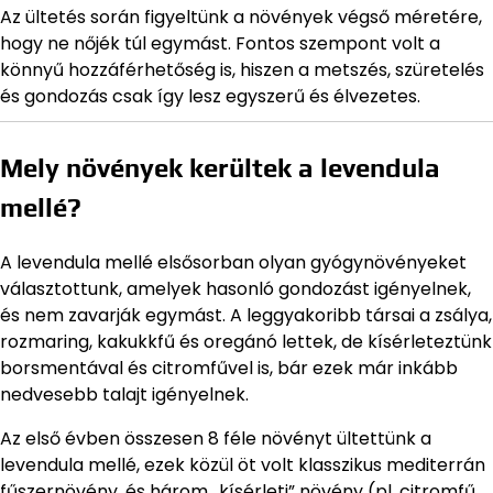
Az ültetés során figyeltünk a növények végső méretére,
hogy ne nőjék túl egymást. Fontos szempont volt a
könnyű hozzáférhetőség is, hiszen a metszés, szüretelés
és gondozás csak így lesz egyszerű és élvezetes.
Mely növények kerültek a levendula
mellé?
A levendula mellé elsősorban olyan gyógynövényeket
választottunk, amelyek hasonló gondozást igényelnek,
és nem zavarják egymást. A leggyakoribb társai a zsálya,
rozmaring, kakukkfű és oregánó lettek, de kísérleteztünk
borsmentával és citromfűvel is, bár ezek már inkább
nedvesebb talajt igényelnek.
Az első évben összesen 8 féle növényt ültettünk a
levendula mellé, ezek közül öt volt klasszikus mediterrán
fűszernövény, és három „kísérleti” növény (pl. citromfű,