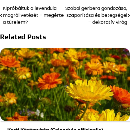
Kipróbáltuk a levendula
Szobai gerbera gondozása,
Bejegyzés
magról vetését – megérte
szaporítása és betegségei
navigáció
a türelem?
– dekoratív virág
Related Posts
Kerti Körömvirág (Calendula officinalis)