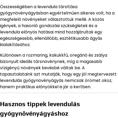
Összességében a levendula társítása
gyógynövényágyásban egyértelműen sikeres volt, ha a
megfelelő növényeket választottuk mellé. A közös
igények, a hasonló gondozási szükségletek és a
levendula előnyös hatásai mind hozzájárultak egy
egészségesebb, ellenállóbb, esztétikusabb ágyás
kialakításához.
Különösen a rozmaring, kakukkfű, oregánó és zsálya
bizonyult ideális társnövénynek, míg a magasabb
vízigényű növények kevésbé váltak be. A
tapasztalataink azt mutatják, hogy egy jól megtervezett
levendulás gyógynövényágyás nemcsak örömet okoz,
hanem praktikus előnyökkel is jár a kertben.
Hasznos tippek levendulás
gyógynövényágyáshoz