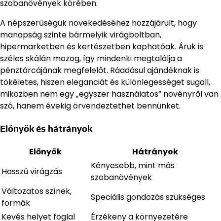
szobanövények körében.
A népszerűségük növekedéséhez hozzájárult, hogy
manapság szinte bármelyik virágboltban,
hipermarketben és kertészetben kaphatóak. Áruk is
széles skálán mozog, így mindenki megtalálja a
pénztárcájának megfelelőt. Ráadásul ajándéknak is
tökéletes, hiszen eleganciát és különlegességet sugall,
miközben nem egy „egyszer használatos” növényről van
szó, hanem évekig örvendeztethet bennünket.
Előnyök és hátrányok
Előnyök
Hátrányok
Kényesebb, mint más
Hosszú virágzás
szobanövények
Változatos színek,
Speciális gondozás szükséges
formák
Kevés helyet foglal
Érzékeny a környezetére