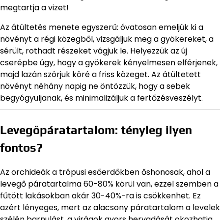
megtartja a vizet!
Az átültetés menete egyszerű: óvatosan emeljük ki a
növényt a régi közegből, vizsgáljuk meg a gyökereket, a
sérült, rothadt részeket vágjuk le. Helyezzük az új
cserépbe úgy, hogy a gyökerek kényelmesen elférjenek,
majd lazán szórjuk köré a friss közeget. Az átültetett
növényt néhány napig ne öntözzük, hogy a sebek
begyógyuljanak, és minimalizáljuk a fertőzésveszélyt.
Levegőpáratartalom: tényleg ilyen
fontos?
Az orchideák a trópusi esőerdőkben őshonosak, ahol a
levegő páratartalma 60-80% körül van, ezzel szemben a
fűtött lakásokban akár 30-40%-ra is csökkenhet. Ez
azért lényeges, mert az alacsony páratartalom a levelek
szélén barnulást, a virágok gyors hervadását okozhatja.