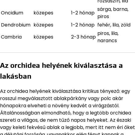
rózsaszín, lila
sárga, barna,
Oncidium
közepes
1-2 hónap
piros
Dendrobium
közepes
1-2 hónap
fehér, lila, zöld
piros, lila,
Cambria
közepes
2-3 hónap
narancs
Az orchidea helyének kiválasztása a
lakásban
Az orchidea helyének kiválasztása kritikus tényező: egy
rosszul megválasztott ablakpárkány vagy polc akár
hónapokra elveheti a növény kedvét a virágzástól.
Általánosságban elmondható, hogy a legtöbb orchidea
szereti a világos, de nem tűző napos helyeket. Az északi
vagy keleti fekvésű ablak a legjobb, mert itt nem éri őket
a délutáni forróság, ugyanakkor elég fényt kapnak a