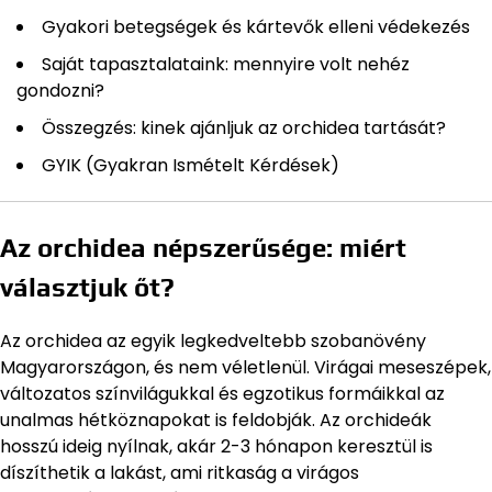
Gyakori betegségek és kártevők elleni védekezés
Saját tapasztalataink: mennyire volt nehéz
gondozni?
Összegzés: kinek ajánljuk az orchidea tartását?
GYIK (Gyakran Ismételt Kérdések)
Az orchidea népszerűsége: miért
választjuk őt?
Az orchidea az egyik legkedveltebb szobanövény
Magyarországon, és nem véletlenül. Virágai meseszépek,
változatos színvilágukkal és egzotikus formáikkal az
unalmas hétköznapokat is feldobják. Az orchideák
hosszú ideig nyílnak, akár 2-3 hónapon keresztül is
díszíthetik a lakást, ami ritkaság a virágos