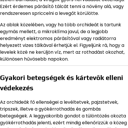
Ezért érdemes párásító tálcát tenni a növény alá, vagy
rendszeresen spriccelni a levegőt körülötte.
Az ablak közelében, vagy ha több orchideát is tartunk
egymás mellett, a mikroklíma javul, de a legjobb
eredményt elektromos párásítóval vagy radiátorra
helyezett vizes tálkával érhetjük el. Figyeljünk rá, hogy a
levelek közé ne kerüljön víz, mert az rothadást okozhat,
különösen hűvösebb napokon.
Gyakori betegségek és kártevők elleni
védekezés
Az orchideák fő ellenségei a levéltetvek, pajzstetvek,
tripszek, illetve a gyökérrothadás és gombás
betegségek. A leggyakoribb gondot a túlöntözés okozta
gyökérrothadás jelenti, ezért mindig ellenőrizzük a közeg