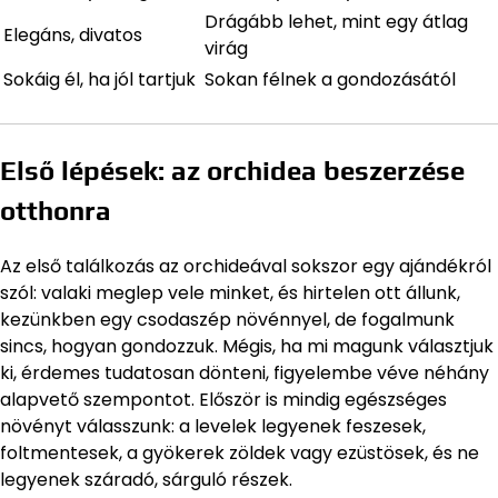
Drágább lehet, mint egy átlag
Elegáns, divatos
virág
Sokáig él, ha jól tartjuk
Sokan félnek a gondozásától
Első lépések: az orchidea beszerzése
otthonra
Az első találkozás az orchideával sokszor egy ajándékról
szól: valaki meglep vele minket, és hirtelen ott állunk,
kezünkben egy csodaszép növénnyel, de fogalmunk
sincs, hogyan gondozzuk. Mégis, ha mi magunk választjuk
ki, érdemes tudatosan dönteni, figyelembe véve néhány
alapvető szempontot. Először is mindig egészséges
növényt válasszunk: a levelek legyenek feszesek,
foltmentesek, a gyökerek zöldek vagy ezüstösek, és ne
legyenek száradó, sárguló részek.