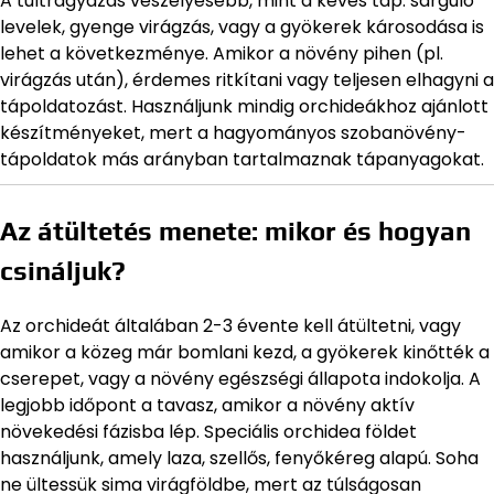
A túltrágyázás veszélyesebb, mint a kevés táp: sárguló
levelek, gyenge virágzás, vagy a gyökerek károsodása is
lehet a következménye. Amikor a növény pihen (pl.
virágzás után), érdemes ritkítani vagy teljesen elhagyni a
tápoldatozást. Használjunk mindig orchideákhoz ajánlott
készítményeket, mert a hagyományos szobanövény-
tápoldatok más arányban tartalmaznak tápanyagokat.
Az átültetés menete: mikor és hogyan
csináljuk?
Az orchideát általában 2-3 évente kell átültetni, vagy
amikor a közeg már bomlani kezd, a gyökerek kinőtték a
cserepet, vagy a növény egészségi állapota indokolja. A
legjobb időpont a tavasz, amikor a növény aktív
növekedési fázisba lép. Speciális orchidea földet
használjunk, amely laza, szellős, fenyőkéreg alapú. Soha
ne ültessük sima virágföldbe, mert az túlságosan