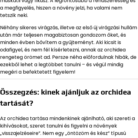
muskátli vagy fikusz. A legfontosabb a rendszeresség és
a megfigyelés, hiszen a növény jelzi, ha valami nem
tetszik neki.
Néhány sikeres virágzás, illetve az első új virágzási hullám
után már teljesen magabiztosan gondozom őket, és
minden évben bővítem a gyűjteményt. Aki kicsit is
odafigyel, és nem fél kísérletezni, annak az orchidea
rengeteg örömet ad. Persze néha előfordulnak hibák, de
ezekből lehet a legtöbbet tanulni – és végül mindig
megéri a befektetett figyelem!
Összegzés: kinek ajánljuk az orchidea
tartását?
Az orchidea tartása mindenkinek ajánlható, aki szereti a
kihívásokat, szeret tanulni és figyelni a növények
„visszajelzéseire”. Nem egy „öntözöm és kész” típusú