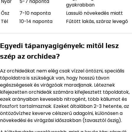
Nyár
5-7 naponta
gyakrabban
Ősz
7-10 naponta
Lassuló növekedés miatt
Tél
10-14 naponta
Fűtött lakás, száraz levegő
Egyedi tápanyagigények: mitől lesz
szép az orchidea?
Az orchideákat nem elég csak vízzel öntözni, speciális
tápoldatra is szükségük van, hogy hosszú távon
egészségesek és virágzóak maradjanak. Léteznek
kifejezetten orchideák számára kifejlesztett tápoldatok,
ezek arányaiban kevesebb nitrogént, több káliumot és
foszfort tartalmaznak. Ezeket általában 2-3 hetente, az
öntözővízhez keverve célszerű adagolni, különösen a
növekedési és virágzási időszakban (tavasztól őszig).