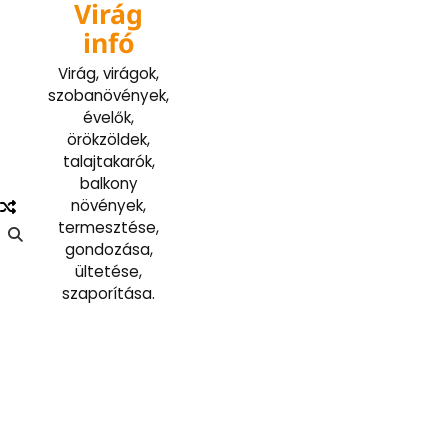
Virág
Skip
to
infó
content
Virág, virágok,
szobanövények,
évelők,
örökzöldek,
talajtakarók,
balkony
növények,
termesztése,
gondozása,
ültetése,
szaporítása.