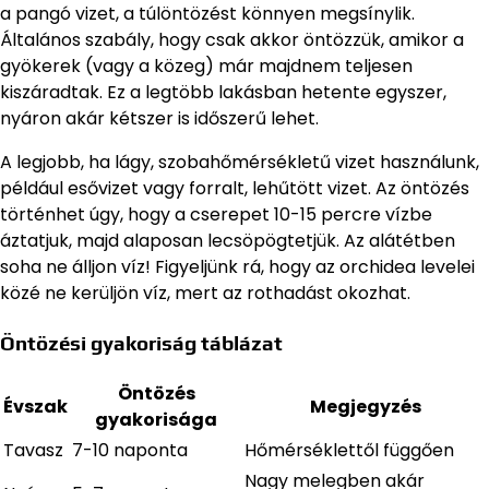
a pangó vizet, a túlöntözést könnyen megsínylik.
Általános szabály, hogy csak akkor öntözzük, amikor a
gyökerek (vagy a közeg) már majdnem teljesen
kiszáradtak. Ez a legtöbb lakásban hetente egyszer,
nyáron akár kétszer is időszerű lehet.
A legjobb, ha lágy, szobahőmérsékletű vizet használunk,
például esővizet vagy forralt, lehűtött vizet. Az öntözés
történhet úgy, hogy a cserepet 10-15 percre vízbe
áztatjuk, majd alaposan lecsöpögtetjük. Az alátétben
soha ne álljon víz! Figyeljünk rá, hogy az orchidea levelei
közé ne kerüljön víz, mert az rothadást okozhat.
Öntözési gyakoriság táblázat
Öntözés
Évszak
Megjegyzés
gyakorisága
Tavasz
7-10 naponta
Hőmérséklettől függően
Nagy melegben akár