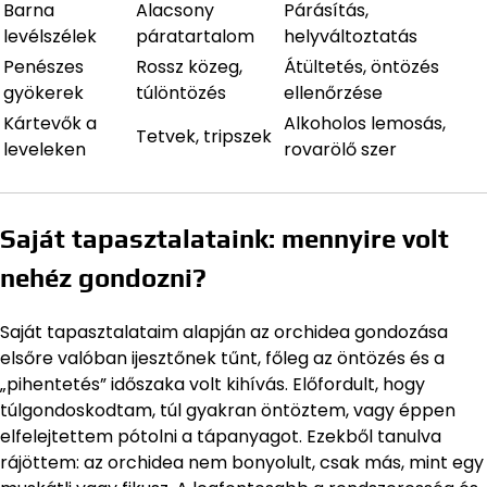
Barna
Alacsony
Párásítás,
levélszélek
páratartalom
helyváltoztatás
Penészes
Rossz közeg,
Átültetés, öntözés
gyökerek
túlöntözés
ellenőrzése
Kártevők a
Alkoholos lemosás,
Tetvek, tripszek
leveleken
rovarölő szer
Saját tapasztalataink: mennyire volt
nehéz gondozni?
Saját tapasztalataim alapján az orchidea gondozása
elsőre valóban ijesztőnek tűnt, főleg az öntözés és a
„pihentetés” időszaka volt kihívás. Előfordult, hogy
túlgondoskodtam, túl gyakran öntöztem, vagy éppen
elfelejtettem pótolni a tápanyagot. Ezekből tanulva
rájöttem: az orchidea nem bonyolult, csak más, mint egy