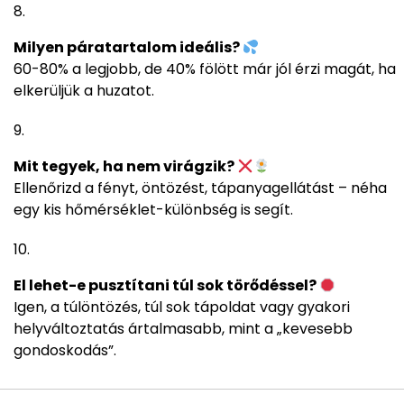
Milyen páratartalom ideális?
60-80% a legjobb, de 40% fölött már jól érzi magát, ha
elkerüljük a huzatot.
Mit tegyek, ha nem virágzik?
Ellenőrizd a fényt, öntözést, tápanyagellátást – néha
egy kis hőmérséklet-különbség is segít.
El lehet-e pusztítani túl sok törődéssel?
Igen, a túlöntözés, túl sok tápoldat vagy gyakori
helyváltoztatás ártalmasabb, mint a „kevesebb
gondoskodás”.