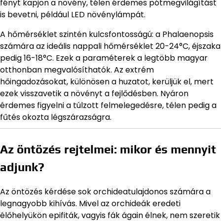
fényt kapjon a növény, télen érdemes pótmegvilágítást
is bevetni, például LED növénylámpát.
A hőmérséklet szintén kulcsfontosságú: a Phalaenopsis
számára az ideális nappali hőmérséklet 20-24°C, éjszaka
pedig 16-18°C. Ezek a paraméterek a legtöbb magyar
otthonban megvalósíthatók. Az extrém
hőingadozásokat, különösen a huzatot, kerüljük el, mert
ezek visszavetik a növényt a fejlődésben. Nyáron
érdemes figyelni a túlzott felmelegedésre, télen pedig a
fűtés okozta légszárazságra.
Az öntözés rejtelmei: mikor és mennyit
adjunk?
Az öntözés kérdése sok orchideatulajdonos számára a
legnagyobb kihívás. Mivel az orchideák eredeti
élőhelyükön epifiták, vagyis fák ágain élnek, nem szeretik