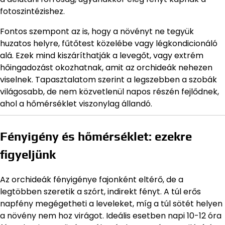
fotoszintézishez.
Fontos szempont az is, hogy a növényt ne tegyük
huzatos helyre, fűtőtest közelébe vagy légkondicionáló
alá. Ezek mind kiszáríthatják a levegőt, vagy extrém
hőingadozást okozhatnak, amit az orchideák nehezen
viselnek. Tapasztalatom szerint a legszebben a szobák
világosabb, de nem közvetlenül napos részén fejlődnek,
ahol a hőmérséklet viszonylag állandó.
Fényigény és hőmérséklet: ezekre
figyeljünk
Az orchideák fényigénye fajonként eltérő, de a
legtöbben szeretik a szórt, indirekt fényt. A túl erős
napfény megégetheti a leveleket, míg a túl sötét helyen
a növény nem hoz virágot. Ideális esetben napi 10-12 óra