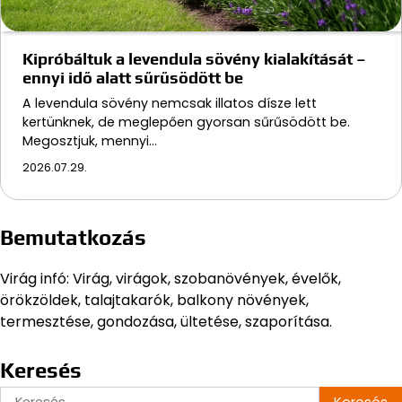
Kipróbáltuk a levendula sövény kialakítását –
ennyi idő alatt sűrűsödött be
A levendula sövény nemcsak illatos dísze lett
kertünknek, de meglepően gyorsan sűrűsödött be.
Megosztjuk, mennyi…
2026.07.29.
Bemutatkozás
Virág infó: Virág, virágok, szobanövények, évelők,
örökzöldek, talajtakarók, balkony növények,
termesztése, gondozása, ültetése, szaporítása.
Keresés
Keresés: