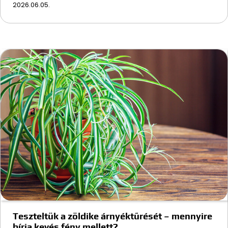
2026.06.05.
Teszteltük a zöldike árnyéktűrését – mennyire
bírja kevés fény mellett?