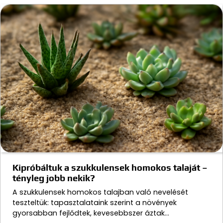
Kipróbáltuk a szukkulensek homokos talaját –
tényleg jobb nekik?
A szukkulensek homokos talajban való nevelését
teszteltük: tapasztalataink szerint a növények
gyorsabban fejlődtek, kevesebbszer áztak…