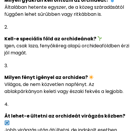
Milyen gyakran kell öntözni az orchideát?
Általában hetente egyszer, de a közeg száradásától
függően lehet sűrűbben vagy ritkábban is.
Kell-e speciális föld az orchideának?
Igen, csak laza, fenyőkéreg alapú orchideaföldben érzi
jól magát.
Milyen fényt igényel az orchidea?
Világos, de nem közvetlen napfényt. Az
ablakpárkányon keleti vagy északi fekvés a legjobb.
Át lehet-e ültetni az orchideát virágzás közben?
Jobb virágzás után átültetni, de indokolt esetben