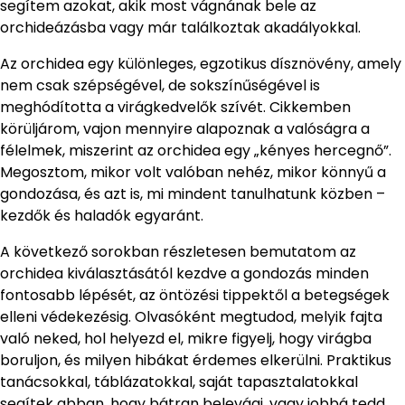
segítem azokat, akik most vágnának bele az
orchideázásba vagy már találkoztak akadályokkal.
Az orchidea egy különleges, egzotikus dísznövény, amely
nem csak szépségével, de sokszínűségével is
meghódította a virágkedvelők szívét. Cikkemben
körüljárom, vajon mennyire alapoznak a valóságra a
félelmek, miszerint az orchidea egy „kényes hercegnő”.
Megosztom, mikor volt valóban nehéz, mikor könnyű a
gondozása, és azt is, mi mindent tanulhatunk közben –
kezdők és haladók egyaránt.
A következő sorokban részletesen bemutatom az
orchidea kiválasztásától kezdve a gondozás minden
fontosabb lépését, az öntözési tippektől a betegségek
elleni védekezésig. Olvasóként megtudod, melyik fajta
való neked, hol helyezd el, mikre figyelj, hogy virágba
boruljon, és milyen hibákat érdemes elkerülni. Praktikus
tanácsokkal, táblázatokkal, saját tapasztalatokkal
segítek abban, hogy bátran belevágj, vagy jobbá tedd