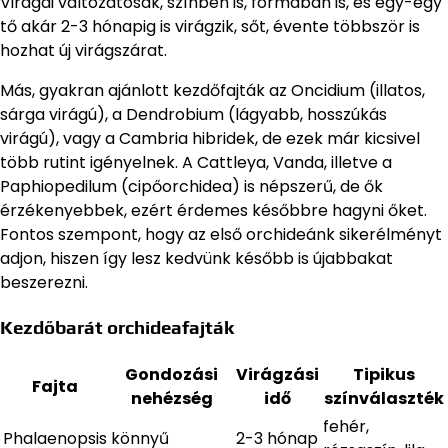
Virágai változatosak, színben is, formában is, és egy-egy
tő akár 2-3 hónapig is virágzik, sőt, évente többször is
hozhat új virágszárat.
Más, gyakran ajánlott kezdőfajták az Oncidium (illatos,
sárga virágú), a Dendrobium (lágyabb, hosszúkás
virágú), vagy a Cambria hibridek, de ezek már kicsivel
több rutint igényelnek. A Cattleya, Vanda, illetve a
Paphiopedilum (cipőorchidea) is népszerű, de ők
érzékenyebbek, ezért érdemes későbbre hagyni őket.
Fontos szempont, hogy az első orchideánk sikerélményt
adjon, hiszen így lesz kedvünk később is újabbakat
beszerezni.
Kezdőbarát orchideafajták
Gondozási
Virágzási
Tipikus
Fajta
nehézség
idő
színválaszték
fehér,
Phalaenopsis
könnyű
2-3 hónap