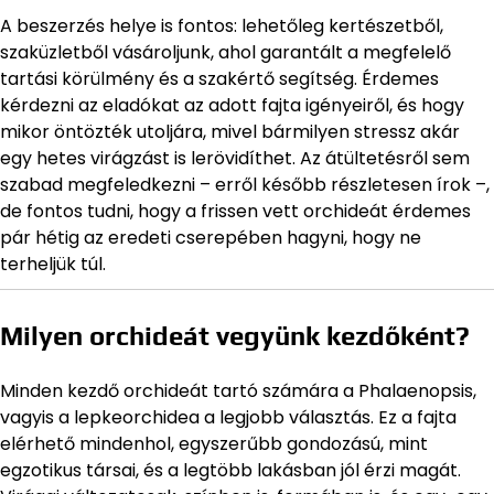
A beszerzés helye is fontos: lehetőleg kertészetből,
szaküzletből vásároljunk, ahol garantált a megfelelő
tartási körülmény és a szakértő segítség. Érdemes
kérdezni az eladókat az adott fajta igényeiről, és hogy
mikor öntözték utoljára, mivel bármilyen stressz akár
egy hetes virágzást is lerövidíthet. Az átültetésről sem
szabad megfeledkezni – erről később részletesen írok –,
de fontos tudni, hogy a frissen vett orchideát érdemes
pár hétig az eredeti cserepében hagyni, hogy ne
terheljük túl.
Milyen orchideát vegyünk kezdőként?
Minden kezdő orchideát tartó számára a Phalaenopsis,
vagyis a lepkeorchidea a legjobb választás. Ez a fajta
elérhető mindenhol, egyszerűbb gondozású, mint
egzotikus társai, és a legtöbb lakásban jól érzi magát.