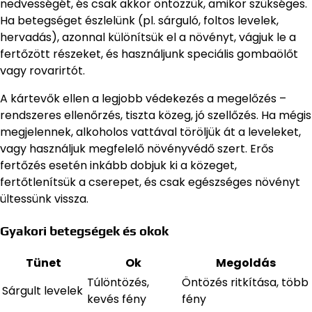
nedvességét, és csak akkor öntözzük, amikor szükséges.
Ha betegséget észlelünk (pl. sárguló, foltos levelek,
hervadás), azonnal különítsük el a növényt, vágjuk le a
fertőzött részeket, és használjunk speciális gombaölőt
vagy rovarirtót.
A kártevők ellen a legjobb védekezés a megelőzés –
rendszeres ellenőrzés, tiszta közeg, jó szellőzés. Ha mégis
megjelennek, alkoholos vattával töröljük át a leveleket,
vagy használjuk megfelelő növényvédő szert. Erős
fertőzés esetén inkább dobjuk ki a közeget,
fertőtlenítsük a cserepet, és csak egészséges növényt
ültessünk vissza.
Gyakori betegségek és okok
Tünet
Ok
Megoldás
Túlöntözés,
Öntözés ritkítása, több
Sárgult levelek
kevés fény
fény