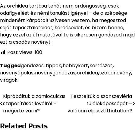
Az orchidea tartása tehát nem ördöngösség, csak
odafigyelést és némi tanulást igényel – de a szépsége
mindenért kárpótol! Szívesen veszem, ha megosztod
saját tapasztalataidat, kérdéseidet, és bízom benne,
hogy ezzel az útmutatóval te is sikeresen gondozod majd
ezt a csodás növényt.
Post Views:
100
Tagged
gondozási tippek
,
hobbykert
,
kertészet
,
növényápolás
,
növénygondozás
,
orchidea
,
szobanövény
,
virágok
Kipróbáltuk a zamioculcas
Teszteltük a szanszeviéria
Bejegyzés
szaporítását levélről –
túlélőképességét –
navigáció
megérte várni?
valóban elpusztíthatatlan?
Related Posts