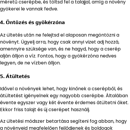
méretű cserépbe, és töltsd fel a talajjal, amíg a növény
gyökerei le vannak fedve.
4. Öntözés és gyökérzóna
Az ültetés után ne felejtsd el alaposan megöntözni a
növényt. Ügyelj arra, hogy csak annyi vizet adj hozzá,
amennyire szüksége van, és ne hagyd, hogy a cserép
alján álljon a víz. Fontos, hogy a gyökérzóna nedves
legyen, de ne vízben álljon.
5. Átültetés
Idővel a növények lehet, hogy kinőnek a cserépből, és
átültetést igényelnek egy nagyobb cserépbe. Általában
évente egyszer vagy két évente érdemes átültetni őket.
Ekkor friss talajt és új cserépet használj.
Az ültetési módszer betartása segíteni fog abban, hogy
a növényeid megfelelően fejlődjenek és boldogok