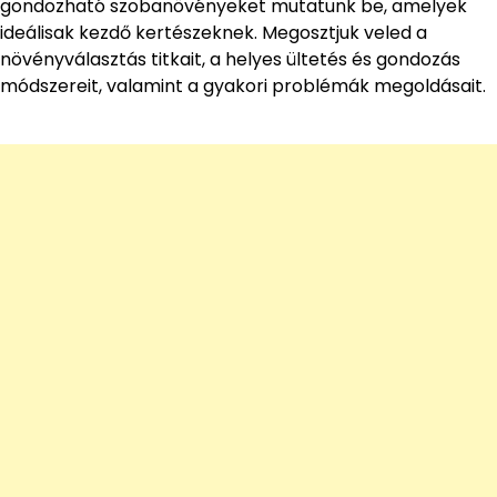
gondozható szobanövényeket mutatunk be, amelyek
ideálisak kezdő kertészeknek. Megosztjuk veled a
növényválasztás titkait, a helyes ültetés és gondozás
módszereit, valamint a gyakori problémák megoldásait.