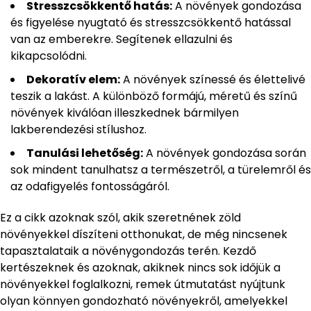
Stresszcsökkentő hatás:
A növények gondozása
és figyelése nyugtató és stresszcsökkentő hatással
van az emberekre. Segítenek ellazulni és
kikapcsolódni.
Dekoratív elem:
A növények színessé és élettelivé
teszik a lakást. A különböző formájú, méretű és színű
növények kiválóan illeszkednek bármilyen
lakberendezési stílushoz.
Tanulási lehetőség:
A növények gondozása során
sok mindent tanulhatsz a természetről, a türelemről és
az odafigyelés fontosságáról.
Ez a cikk azoknak szól, akik szeretnének zöld
növényekkel díszíteni otthonukat, de még nincsenek
tapasztalataik a növénygondozás terén. Kezdő
kertészeknek és azoknak, akiknek nincs sok időjük a
növényekkel foglalkozni, remek útmutatást nyújtunk
olyan könnyen gondozható növényekről, amelyekkel