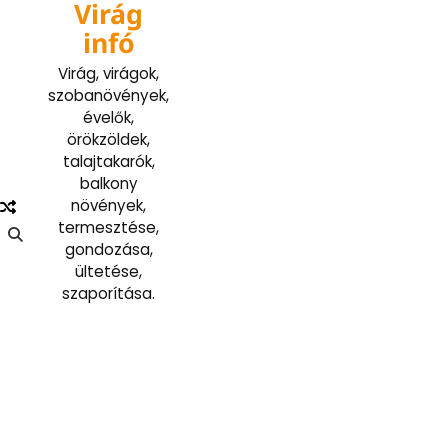
Virág
Skip
to
infó
content
Virág, virágok,
szobanövények,
évelők,
örökzöldek,
talajtakarók,
balkony
növények,
termesztése,
gondozása,
ültetése,
szaporítása.