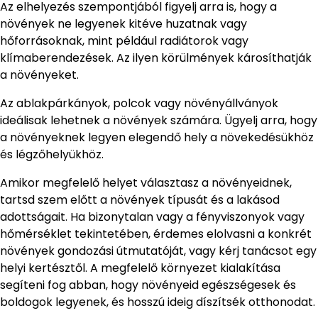
Az elhelyezés szempontjából figyelj arra is, hogy a
növények ne legyenek kitéve huzatnak vagy
hőforrásoknak, mint például radiátorok vagy
klímaberendezések. Az ilyen körülmények károsíthatják
a növényeket.
Az ablakpárkányok, polcok vagy növényállványok
ideálisak lehetnek a növények számára. Ügyelj arra, hogy
a növényeknek legyen elegendő hely a növekedésükhöz
és légzőhelyükhöz.
Amikor megfelelő helyet választasz a növényeidnek,
tartsd szem előtt a növények típusát és a lakásod
adottságait. Ha bizonytalan vagy a fényviszonyok vagy
hőmérséklet tekintetében, érdemes elolvasni a konkrét
növények gondozási útmutatóját, vagy kérj tanácsot egy
helyi kertésztől. A megfelelő környezet kialakítása
segíteni fog abban, hogy növényeid egészségesek és
boldogok legyenek, és hosszú ideig díszítsék otthonodat.