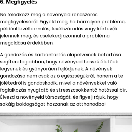
6. Megfigyelés
Ne feledkezz meg a növényeid rendszeres
megfigyeléséről. Figyeld meg, ha bármilyen probléma,
például levélbarnulás, levélszáradás vagy kártevők
jelennek meg, és cselekedj azonnal a probléma
megoldása érdekében.
A gondozás és karbantartás alapelveinek betartása
segíteni fog abban, hogy növényeid hosszú életűek
legyenek és gyönyörűen fejlődjenek. A növények
gondozása nem csak az ő egészségükről, hanem a te
jólétedről is gondoskodik, mivel a növényekkel való
foglalkozás nyugtató és stresszcsökkentő hatással bír.
Élvezd a növényeid társaságát, és figyelj rájuk, hogy
sokáig boldogságot hozzanak az otthonodba!