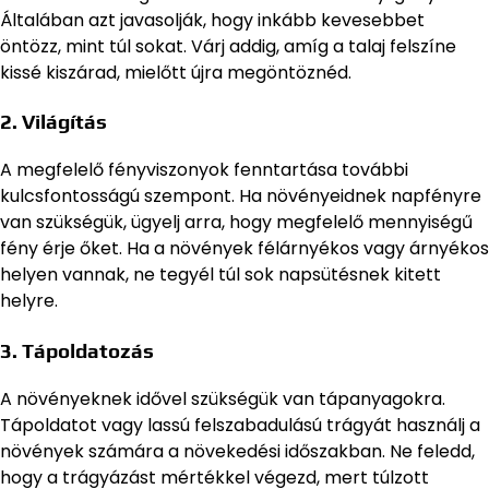
Általában azt javasolják, hogy inkább kevesebbet
öntözz, mint túl sokat. Várj addig, amíg a talaj felszíne
kissé kiszárad, mielőtt újra megöntöznéd.
2. Világítás
A megfelelő fényviszonyok fenntartása további
kulcsfontosságú szempont. Ha növényeidnek napfényre
van szükségük, ügyelj arra, hogy megfelelő mennyiségű
fény érje őket. Ha a növények félárnyékos vagy árnyékos
helyen vannak, ne tegyél túl sok napsütésnek kitett
helyre.
3. Tápoldatozás
A növényeknek idővel szükségük van tápanyagokra.
Tápoldatot vagy lassú felszabadulású trágyát használj a
növények számára a növekedési időszakban. Ne feledd,
hogy a trágyázást mértékkel végezd, mert túlzott