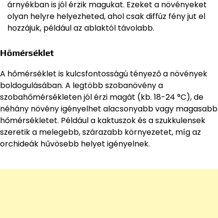
árnyékban is jól érzik magukat. Ezeket a növényeket
olyan helyre helyezheted, ahol csak diffúz fény jut el
hozzájuk, például az ablaktól távolabb.
Hőmérséklet
A hőmérséklet is kulcsfontosságú tényező a növények
boldogulásában. A legtöbb szobanövény a
szobahőmérsékleten jól érzi magát (kb. 18-24 °C), de
néhány növény igényelhet alacsonyabb vagy magasabb
hőmérsékletet. Például a kaktuszok és a szukkulensek
szeretik a melegebb, szárazabb környezetet, míg az
orchideák hűvösebb helyet igényelnek.