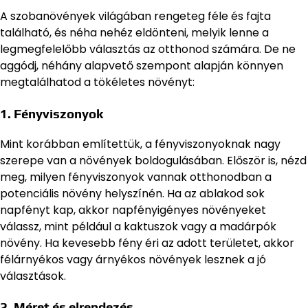
A szobanövények világában rengeteg féle és fajta
található, és néha nehéz eldönteni, melyik lenne a
legmegfelelőbb választás az otthonod számára. De ne
aggódj, néhány alapvető szempont alapján könnyen
megtalálhatod a tökéletes növényt:
1. Fényviszonyok
Mint korábban említettük, a fényviszonyoknak nagy
szerepe van a növények boldogulásában. Először is, nézd
meg, milyen fényviszonyok vannak otthonodban a
potenciális növény helyszínén. Ha az ablakod sok
napfényt kap, akkor napfényigényes növényeket
válassz, mint például a kaktuszok vagy a madárpók
növény. Ha kevesebb fény éri az adott területet, akkor
félárnyékos vagy árnyékos növények lesznek a jó
választások.
2. Méret és elrendezés