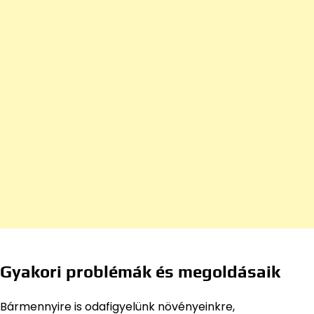
Gyakori problémák és megoldásaik
Bármennyire is odafigyelünk növényeinkre,