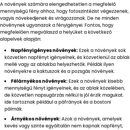
A növények számára elengedhetetlen a megfelelő
mennyiségű fény ahhoz, hogy fotoszintézist végezzenek,
vagyis növekedjenek és virágozzanak. De ne minden
növénynek ugyanazok a fényigényei. Fontos, hogy
megfelelően megválaszd a helyüket a következő
alapelvek alapján:
Napfényigényes növények:
Ezek a növények sok
közvetlen napfényt igényelnek, és közvetlenül az ablak
mellé vagy az ablakba helyezhetők. Példák ilyen
növényekre a kaktuszok és a pozsgás növények.
Félárnyékos növények:
Ezek a növények kisebb
mennyiségű fényt igényelnek, és az ablak közelében,
de közvetlen napsugárzás nélkül is jól érzik magukat.
Ide tartoznak például a páfrányok és a bostoni
pálmák.
Árnyékos növények:
Azok a növények, amelyek
kevés vagy szinte egyáltalán nem kapnak napfényt,