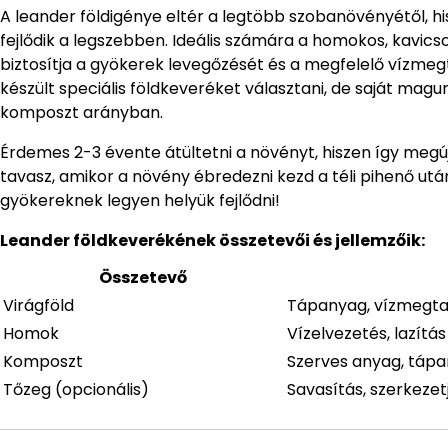
A leander földigénye eltér a legtöbb szobanövényétől, h
fejlődik a legszebben. Ideális számára a homokos, kavics
biztosítja a gyökerek levegőzését és a megfelelő vízme
készült speciális földkeveréket választani, de saját magun
komposzt arányban.
Érdemes 2-3 évente átültetni a növényt, hiszen így megúju
tavasz, amikor a növény ébredezni kezd a téli pihenő utá
gyökereknek legyen helyük fejlődni!
Leander földkeverékének összetevői és jellemzőik:
Összetevő
Virágföld
Tápanyag, vízmegta
Homok
Vízelvezetés, lazítás
Komposzt
Szerves anyag, táp
Tőzeg (opcionális)
Savasítás, szerkezet