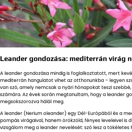
Leander gondozása: mediterrán virág n
A leander gondozása mindig is foglalkoztatott, mert kevés
mediterrán hangulatot vihet az otthonunkba – legyen szó 
van szó, amely nemcsak a nyári hónapokat teszi szebbé, 
számára. Az évek során megtanultam, hogy a leander go
megsokszorozva hálál meg.
A leander (Nerium oleander) egy Dél-Európából és a me
pompás virágaival, hanem örökzöld, fényes leveleivel is
vizsgálom meg a leander nevelését: szó lesz a tökéletes 