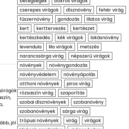
betegségek
bokros virágok
cserepes virágok
dísznövény
fehér virág
fűszernövény
gondozás
illatos virág
kert
kerttervezés
kertészet
kertészkedés
kék virágok
lakásnövény
levendula
lila virágok
metszés
narancssárga virág
népszerű virágok
növények
növénygondozás
növényvédelem
növényápolás
otthoni növények
piros virág
 görögök
rózsaszín virág
szaporítás
szín,
szobai dísznövények
szobanövény
b,
szobanövények
sárga virág
trópusi növények
virág
virágok
bb, jól