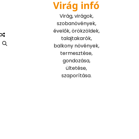
Virág infó
Skip
to
Virág, virágok,
content
szobanövények,
évelők, örökzöldek,
talajtakarók,
balkony növények,
termesztése,
gondozása,
ültetése,
szaporítása.