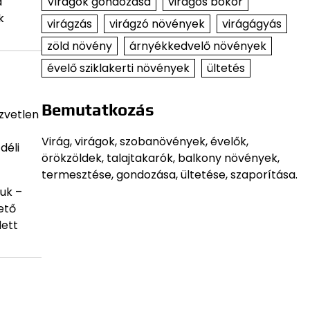
Virágok gondozása
virágos bokor
a
k
virágzás
virágzó növények
virágágyás
zöld növény
árnyékkedvelő növények
évelő sziklakerti növények
ültetés
Bemutatkozás
özvetlen
Virág, virágok, szobanövények, évelők,
déli
örökzöldek, talajtakarók, balkony növények,
termesztése, gondozása, ültetése, szaporítása.
uk –
ető
dett