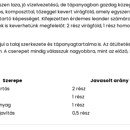
iszen laza, jó vízelvezetésű, de tápanyagban gazdag köz
os, komposzttal, tőzeggel kevert virágföld, amely egyszer
gtartó képességet. Kifejezetten érdemes leander számár
k is keverhetünk megfelelőt: 2 rész virágföld, 1 rész homok
l a talaj szerkezete és tápanyagtartalma is. Az átültetés
n. A cserepet mindig válasszuk nagyobbra, mint az előző,
Szerepe
Javasolt arány
rtás
2 rész
1 rész
anyag
1 rész
javítás
0,5 rész