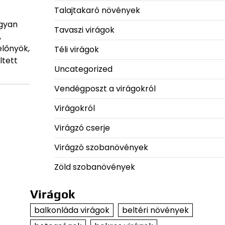
Talajtakaró növények
ogyan
Tavaszi virágok
,
előnyök,
Téli virágok
ltett
Uncategorized
Vendégposzt a virágokról
Virágokról
Virágzó cserje
Virágzó szobanövények
Zöld szobanövények
Virágok
balkonláda virágok
beltéri növények