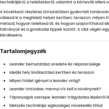
technikájáról, a teleltetésről, valamint a kártevők elleni v
A következő részletes útmutatóban gyakorlati tanácso
válaszd ki a megfelelő helyet kertben, teraszon; milyen f
metszd; hogyan teleltesd át; és hogyan szaporíthatod sik
hátrányok és a gondozási tippek között. A cikk végén egy
kérdésekre.
Tartalomjegyzék
Leander bemutatása: eredete és népszerűsége
Ideális hely kiválasztása kertben és teraszon
Milyen földet igényel a leander virág?
Leander öntözése: mennyi víz kell a növénynek?
Tápanyagok szerepe: leander trágyázása lépésről l
Metszés technikája: egészséges növekedés titkai