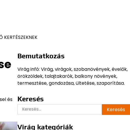
Ő KERTÉSZEKNEK
Bemutatkozás
se
Virág infó: Virág, virágok, szobanövények, évelők,
örökzöldek, talajtakarók, balkony növények,
termesztése, gondozása, ültetése, szaporítása.
Keresés
sel és
Keresés:
Virág kategóriák