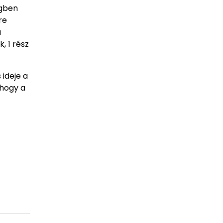
egben
re
a
, 1 rész
 ideje a
 hogy a