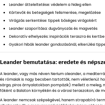
Leander átteleltetése: védelem a hideg ellen
Kártevők és betegségek felismerése, megelőzése
Virágzás serkentése: tippek bőséges virágokért
Leander szaporítása: dugványozás és magvetés
Dekoratív elhelyezés: inspirációk teraszra és kertbe
Gyakori hibák leander gondozásánál, elkerülési tipp
Leander bemutatása: eredete és népsz
A leander, vagy más néven Nerium oleander, a mediterrá
és rómaiak is nagy becsben tartották, nem véletlenül: hoss
sárga, piros árnyalatokban pompázik) mellett a meleg, 
főként a Balaton környékén és a városi teraszokon, de m
A leander nemcsak szépségével, hanem strapabíró termész