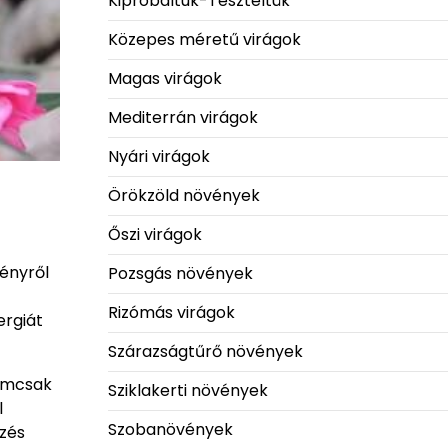
Kipróbáltuk-Teszteltük
Közepes méretű virágok
Magas virágok
Mediterrán virágok
Nyári virágok
Örökzöld növények
Őszi virágok
vényről
Pozsgás növények
Rizómás virágok
ergiát
Szárazságtűrő növények
nemcsak
Sziklakerti növények
l
Szobanövények
szés