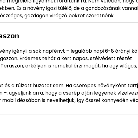
 ha megfelelő figyelmet fordítunk rá. Nem véletlen, hogy 
ekben. Ez a növény igazi túlélő, de a gondozásának vanna
gészséges, gazdagon virágzó bokrot szeretnénk.
raszon
vény igényli a sok napfényt – legalább napi 6-8 órányi k
gozzon. Érdemes tehát a kert napos, szélvédett részét
Teraszon, erkélyen is remekül érzi magát, ha egy világos, 
t és a túlzott huzatot sem. Ha cserepes növényként tartj
–, ügyeljünk arra, hogy a cserép alján legyenek vízelvez
ár mobil dézsában is nevelhetjük, így ősszel könnyedén vé