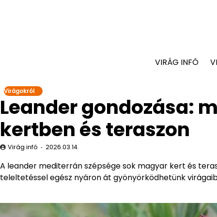
VIRÁG INFÓ
V
Virágokról
Leander gondozása: me
kertben és teraszon
Virág infó
2026.03.14.
A leander mediterrán szépsége sok magyar kert és teras
teleltetéssel egész nyáron át gyönyörködhetünk virágai