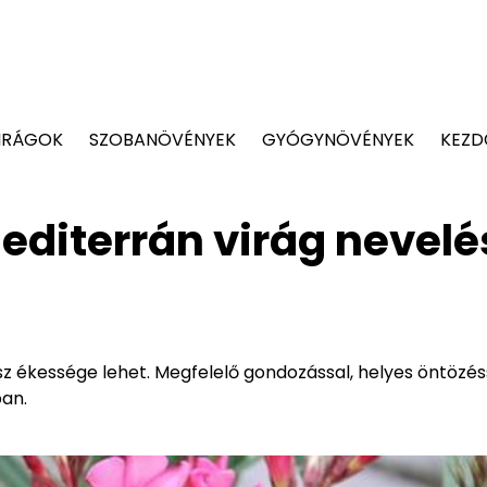
IRÁGOK
SZOBANÖVÉNYEK
GYÓGYNÖVÉNYEK
KEZD
diterrán virág nevelé
z ékessége lehet. Megfelelő gondozással, helyes öntözés
ban.