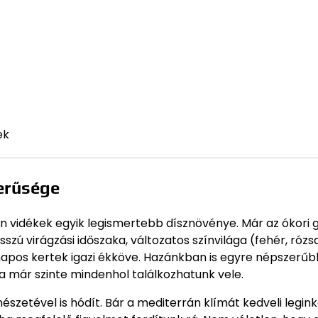
ek
erűsége
n vidékek egyik legismertebb dísznövénye. Már az ókori
zú virágzási időszaka, változatos színvilága (fehér, rózsa
napos kertek igazi ékköve. Hazánkban is egyre népszerűb
a már szinte mindenhol találkozhatunk vele.
etével is hódít. Bár a mediterrán klímát kedveli leginká