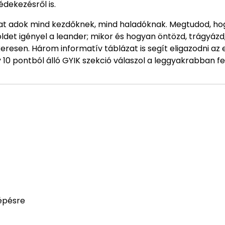
édekezésről is.
kat adok mind kezdőknek, mind haladóknak. Megtudod, h
öldet igényel a leander; mikor és hogyan öntözd, trágyázd
eresen. Három informatív táblázat is segít eligazodni az 
 10 pontból álló GYIK szekció válaszol a leggyakrabban fe
épésre