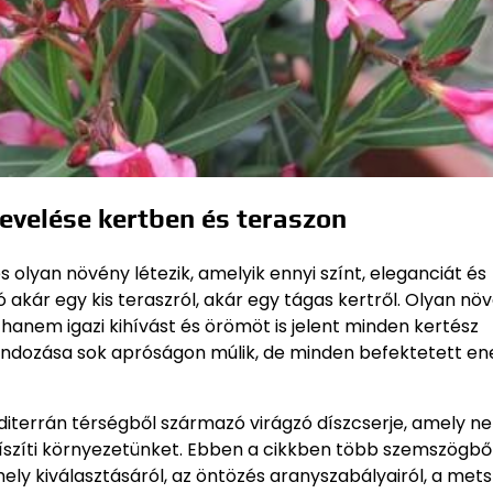
evelése kertben és teraszon
 olyan növény létezik, amelyik ennyi színt, eleganciát és
akár egy kis teraszról, akár egy tágas kertről. Olyan nö
hanem igazi kihívást és örömöt is jelent minden kertész
ndozása sok apróságon múlik, de minden befektetett en
diterrán térségből származó virágzó díszcserje, amely 
 díszíti környezetünket. Ebben a cikkben több szemszögbő
hely kiválasztásáról, az öntözés aranyszabályairól, a met