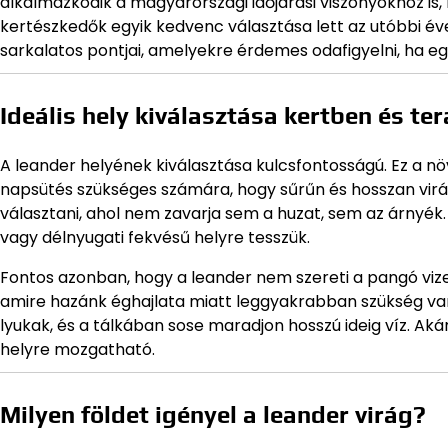
alkalmazkodik a magyarországi időjárási viszonyokhoz is,
kertészkedők egyik kedvenc választása lett az utóbbi év
sarkalatos pontjai, amelyekre érdemes odafigyelni, ha e
Ideális hely kiválasztása kertben és te
A leander helyének kiválasztása kulcsfontosságú. Ez a nö
napsütés szükséges számára, hogy sűrűn és hosszan virá
választani, ahol nem zavarja sem a huzat, sem az árnyék. 
vagy délnyugati fekvésű helyre tesszük.
Fontos azonban, hogy a leander nem szereti a pangó vize
amire hazánk éghajlata miatt leggyakrabban szükség van 
lyukak, és a tálkában sose maradjon hosszú ideig víz. Ak
helyre mozgatható.
Milyen földet igényel a leander virág?